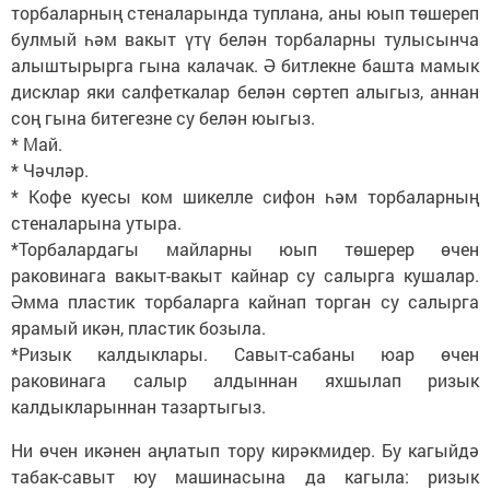
торбаларның стеналарында туплана, аны юып төшереп
булмый һәм вакыт үтү белән торбаларны тулысынча
алыштырырга гына калачак. Ә битлекне башта мамык
дисклар яки салфеткалар белән сөртеп алыгыз, аннан
соң гына битегезне су белән юыгыз.
* Май.
* Чәчләр.
* Кофе куесы ком шикелле сифон һәм торбаларның
стеналарына утыра.
*Торбалардагы майларны юып төшерер өчен
раковинага вакыт-вакыт кайнар су салырга кушалар.
Әмма пластик торбаларга кайнап торган су салырга
ярамый икән, пластик бозыла.
*Ризык калдыклары. Савыт-сабаны юар өчен
раковинага салыр алдыннан яхшылап ризык
калдыкларыннан тазартыгыз.
Ни өчен икәнен аңлатып тору кирәкмидер. Бу кагыйдә
табак-савыт юу машинасына да кагыла: ризык