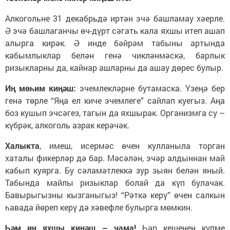
Алкогольне 31 декабрьдә иртән эчә башламау хәерле.
Ә эчә башлаганчы өч-дүрт сәгать кала яхшы итеп ашап
алырга кирәк. Ә инде бәйрәм табыны артында
кабымлыклар белән генә чикләнмәскә, барлык
ризыкларны да, кайнар ашларны да ашау дөрес булыр.
Иң мөһим киңәш:
эчемлекләрне бутамаска. Үзеңә бер
генә төрле “Яңа ел киче эчемлеге” сайлап куегыз. Аңа
боз кушып эчсәгез, тагын да яхшырак. Организмга су –
күбрәк, алкоголь азрак керәчәк.
Халыкта
, имеш, исермәс өчен кулланыла торган
хаталы фикерләр дә бар. Мәсәлән, эчәр алдыннан май
кабып куярга. Бу сәламәтлеккә зур зыян белән яный.
Табында майлы ризыклар болай да күп булачак.
Бавырыгызны кызганыгыз! “Рәткә керү” өчен салкын
һавада йөреп керү дә хәвефле булырга мөмкин.
Һәм иң яхшы киңәш – чама!
Һәр кешенең күпме