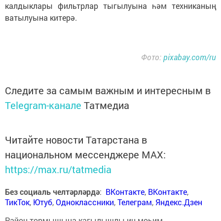
калдыклары фильтрлар тыгылуына һәм техниканың
ватылуына китерә.
Фото:
pixabay.com/ru
Следите за самым важным и интересным в
Telegram-канале
Татмедиа
Читайте новости Татарстана в
национальном мессенджере MАХ:
https://max.ru/tatmedia
Без социаль челтәрләрдә
:
ВКонтакте
,
ВКонтакте
,
ТикТок
,
Ютуб
,
Одноклассники
,
Телеграм
,
Яндекс.Дзен
Район тормышына кагылышлы иң мөһим