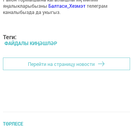
яңалыкларыбызны
Балтаси_Хезмэт
телеграм
каналыбызда да укыгыз.
Теги:
ФАЙДАЛЫ КИҢӘШЛӘР
Перейти на страницу новости
ТӨРЛЕСЕ