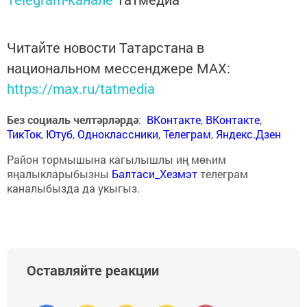
Читайте новости Татарстана в
национальном мессенджере MАХ:
https://max.ru/tatmedia
Без социаль челтәрләрдә
:
ВКонтакте
,
ВКонтакте
,
ТикТок
,
Ютуб
,
Одноклассники
,
Телеграм
,
Яндекс.Дзен
Район тормышына кагылышлы иң мөһим
яңалыкларыбызны
Балтаси_Хезмэт
телеграм
каналыбызда да укыгыз.
Оставляйте реакции