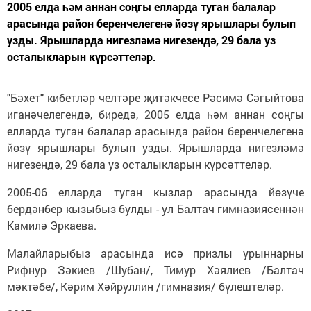
2005 елда һәм аннан соңгы елларда туган балалар
арасында район беренчелегенә йөзү ярышлары булып
узды. Ярышларда нигезләмә нигезендә, 29 бала уз
осталыкларын күрсәттеләр.
"Бәхет" кибетләр челтәре җитәкчесе Рәсимә Сәгыйтова
иганәчелегендә, биредә, 2005 елда һәм аннан соңгы
елларда туган балалар арасында район беренчелегенә
йөзү ярышлары булып узды. Ярышларда нигезләмә
нигезендә, 29 бала уз осталыкларын күрсәттеләр.
2005-06 елларда туган кызлар арасында йөзүче
бердәнбер кызыбыз булды - ул Балтач гимназиясеннән
Камилә Эркаева.
Малайларыбыз арасында исә призлы урыннарны
Рифнур Зәкиев /Шубан/, Тимур Хәялиев /Балтач
мәктәбе/, Кәрим Хәйруллин /гимназия/ бүлештеләр.