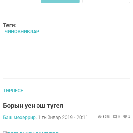
Теги:
ЧИНОВНИКЛАР
ТӨРЛЕСЕ
Борын уен эш түгел
Баш мөхәррир,
1 гыйнвар 2019 - 20:11
3558
0
2