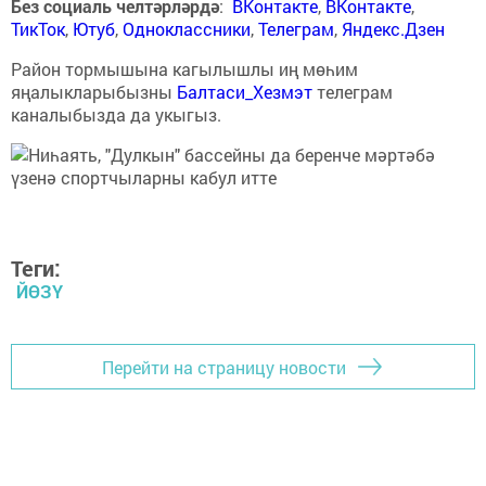
Без социаль челтәрләрдә
:
ВКонтакте
,
ВКонтакте
,
ТикТок
,
Ютуб
,
Одноклассники
,
Телеграм
,
Яндекс.Дзен
Район тормышына кагылышлы иң мөһим
яңалыкларыбызны
Балтаси_Хезмэт
телеграм
каналыбызда да укыгыз.
Теги:
ЙӨЗҮ
Перейти на страницу новости