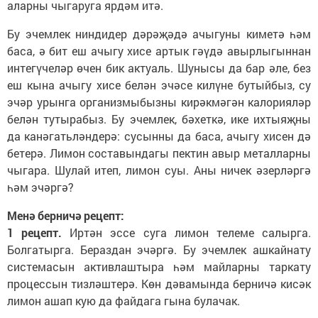
аларны чыгаруга ярдәм итә.
Бу эчемлек ниндидер дәрәҗәдә ачыгуны киметә һәм
баса, ә бит еш ачыгу хисе артык гәүдә авырлыгыннан
интегүчеләр өчен бик актуаль. Шунысы да бар әле, без
еш кына ачыгу хисе белән эчәсе килүне бутыйбыз, су
эчәр урынга организмыбызны кирәкмәгән калорияләр
белән тутырабыз. Бу эчемлек, бәхеткә, ике ихтыяҗны
да канәгатьләндерә: сусынны да баса, ачыгу хисен дә
бетерә. Лимон составындагы пектин авыр металларны
чыгара. Шулай итеп, лимон суы. Аны ничек әзерләргә
һәм эчәргә?
Менә берничә рецепт:
1 рецепт.
Иртән эссе суга лимон телеме салырга.
Болгатырга. Бераздан эчәргә. Бу эчемлек ашкайнату
системасын активлаштыра һәм майларны таркату
процессын тизләштерә. Көн дәвамында берничә кисәк
лимон ашап кую да файдага гына булачак.