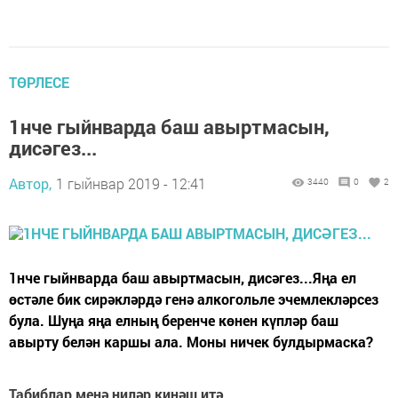
ТӨРЛЕСЕ
1нче гыйнварда баш авыртмасын,
дисәгез...
Автор,
1 гыйнвар 2019 - 12:41
3440
0
2
1нче гыйнварда баш авыртмасын, дисәгез...Яңа ел
өстәле бик сирәкләрдә генә алкогольле эчемлекләрсез
була. Шуңа яңа елның беренче көнен күпләр баш
авырту белән каршы ала. Моны ничек булдырмаска?
Табиблар менә ниләр киңәш итә.