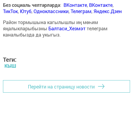
Без социаль челтәрләрдә
:
ВКонтакте
,
ВКонтакте
,
ТикТок
,
Ютуб
,
Одноклассники
,
Телеграм
,
Яндекс.Дзен
Район тормышына кагылышлы иң мөһим
яңалыкларыбызны
Балтаси_Хезмэт
телеграм
каналыбызда да укыгыз.
Теги:
КЫШ
Перейти на страницу новости