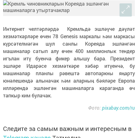
Интернет челтәрләрдә Кремльдә эшләүче дәүләт
хезмәткәрләре өчен 78 Genesis маркалы һәм маркасы
күрсәтелмәгән шул санлы Кореяда эшләнгән
машиналар сатып алу өчен 400 миллионлык тендер
игълан итү буенча фикер алышу бара. Президент
эшләре Идарәсе хезмәткәре хәбәр итүенчә, бу
машиналар планлы рәвештә автопаркны яӊарту
юнәлешендә алыначак һәм аларныӊ бәяләре Европа
илләрендә эшләнгән машиналарга караганда өч
тапкыр ким булачак.
Фото:
pixabay.com/ru
Следите за самым важным и интересным в
Telegram-канале
Татмедиа