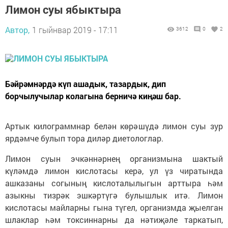
Лимон суы ябыктыра
Автор,
1 гыйнвар 2019 - 17:11
3612
0
2
Бәйрәмнәрдә күп ашадык, тазардык, дип
борчылучылар колагына берничә киӊәш бар.
Артык килограммнар белән көрәшүдә лимон суы зур
ярдәмче булып тора диләр диетологлар.
Лимон суын эчкәннәрнең организмына шактый
күләмдә лимон кислотасы керә, ул үз чиратында
ашказаны согының кислоталылыгын арттыра һәм
азыкны тизрәк эшкәртүгә булышлык итә. Лимон
кислотасы майларны гына түгел, организмда җыелган
шлаклар һәм токсиннарны да нәтиҗәле таркатып,