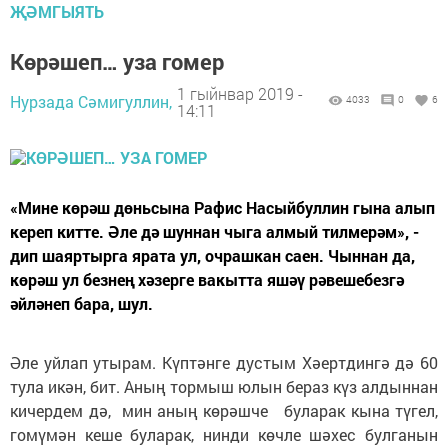
ҖӘМГЫЯТЬ
Көрәшеп… уза гомер
1 гыйнвар 2019 -
Нурзада Сәмигуллин,
4033
0
6
14:11
«Мине көрәш дөньсына Рафис Насыйбуллин гына алып
кереп китте. Әле дә шуннан чыга алмый тилмерәм», -
дип шаяртырга ярата ул, очрашкан саен. Чыннан да,
көрәш ул безнең хәзерге вакытта яшәү рәвешебезгә
әйләнеп бара, шул.
Әле уйлап утырам. Күптәнге дустым Хәертдингә дә 60
тула икән, бит. Аның тормыш юлын бераз күз алдыннан
кичердем дә, мин аның көрәшче буларак кына түгел,
гомүмән кеше буларак, нинди көчле шәхес булганын