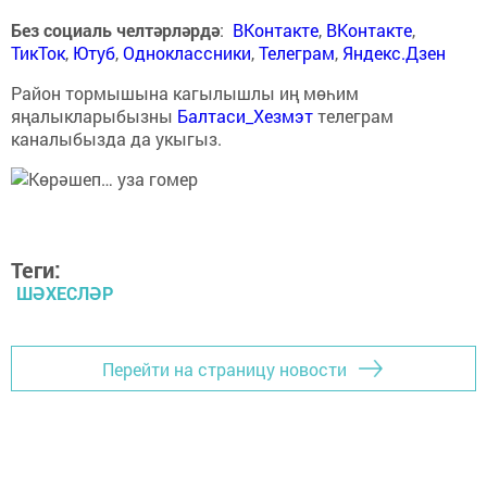
Без социаль челтәрләрдә
:
ВКонтакте
,
ВКонтакте
,
ТикТок
,
Ютуб
,
Одноклассники
,
Телеграм
,
Яндекс.Дзен
Район тормышына кагылышлы иң мөһим
яңалыкларыбызны
Балтаси_Хезмэт
телеграм
каналыбызда да укыгыз.
Теги:
ШӘХЕСЛӘР
Перейти на страницу новости