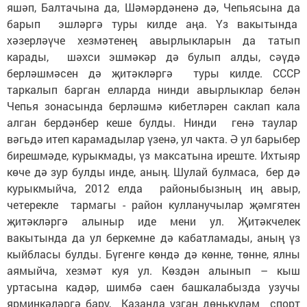
яшәп, Балтачына да, Шәмәрдәненә дә, Чепьясына да
барып эшләргә туры килде аңа. Үз вакытында
хәзерләүче хезмәтенең авырлыкларын да татып
карады, шәхси эшмәкәр дә булып алды, сәүдә
берләшмәсен дә җитәкләргә туры килде. СССР
таркалып барган елларда нинди авырлыклар белән
Чепья зонасында берләшмә кибетләрен саклап кала
алган бердәнбер кеше булды. Нинди генә таулар
вәгьдә итеп карамадылар үзенә, ул чакта. Ә ул барыбер
бирешмәде, курыкмады, үз максатына иреште. Ихтыяр
көче дә зур булды инде, аның. Шулай булмаса, бер дә
курыкмыйча, 2012 елда районыбызның иң авыр,
четерекле тармагы - район кулланучылар җәмгятен
җитәкләргә алыныр иде мени ул. Җитәкчелек
вакытында да ул беркемне дә кабатламады, аның үз
кыйбласы булды. Бүгенге көндә дә көнне, төнне, ялны
аямыйча, хезмәт куя ул. Көздән алынып – кыш
уртасына кадәр, шимбә саен башкалабызда узучы
ярминкәләргә бару, Казанда узган дөнькуләм спорт