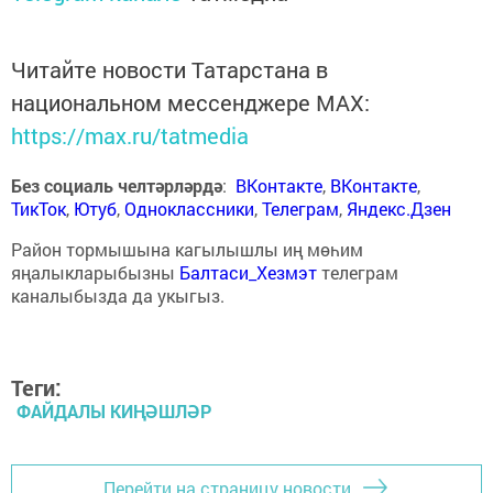
Читайте новости Татарстана в
национальном мессенджере MАХ:
https://max.ru/tatmedia
Без социаль челтәрләрдә
:
ВКонтакте
,
ВКонтакте
,
ТикТок
,
Ютуб
,
Одноклассники
,
Телеграм
,
Яндекс.Дзен
Район тормышына кагылышлы иң мөһим
яңалыкларыбызны
Балтаси_Хезмэт
телеграм
каналыбызда да укыгыз.
Теги:
ФАЙДАЛЫ КИҢӘШЛӘР
Перейти на страницу новости