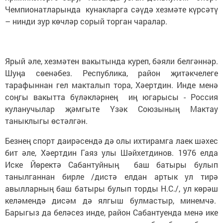
Чемпионатларында кунакларга сәүдә хезмәте күрсәтү
– нинди зур көчләр сорый торган чаралар.
Ярый әле, хезмәтен вакытында куреп, бәяли белгәннәр.
Шуңа сөенәбез. Республика, район җитәкчелеге
тарафыннан гел макталып тора, Хәертдин. Инде менә
соңгы вакытта бүләкләрнең иң югарысы - Россия
куланучылар җәмгыте Үзәк Союзының Мактау
таныклыгы өстәлгән.
Безнең спорт даирәсендә дә олы ихтирамга лаек шәхес
бит әле, Хәертдин Гаяз улы Шәйхетдинов. 1976 елда
Иске Йөректә Сабантуйның баш батыры булып
танылганнан бирле /дистә елдан артык ул тирә
авылларның баш батыры булып торды Н.С./, ул көрәш
келәмендә дисәм дә ялгыш булмастыр, минемчә.
Барыгыз да беләсез инде, район Сабантуенда менә ике