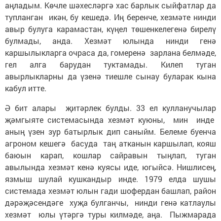
аңладым. Көчле шәхесләргә хас барлык сыйфатлар да
тупланган икән, бу кешедә. Иң беренче, хезмәте нинди
авыр булуга карамастан, күңел төшенкелегенә бирелү
булмады, анда. Хезмәт юлында нинди генә
каршылыкларга очраса да, гомеренә зарлана белмәде,
гел алга барудан туктамады. Килеп туган
авырлыкларны да үзенә тиешле сынау буларак кына
кабул итте.
Ә бит алары җитәрлек булды. 33 ел кулланучылар
җәмгыяте системасында хезмәт куюны, мин инде
аның үзен зур батырлык дип саныйм. Белеме буенча
агроном кешегә басуда таң атканын каршылап, кояш
баюын карап, кошлар сайравын тыңлап, туган
авылында хезмәт кенә куясы иде, югыйсә. Нишлисең,
язмыш шулай кушкандыр инде. 1979 елда шушы
системада хезмәт юлын гади шофердан башлап, район
дәрәҗәсендәге хуҗа булганчы, нинди генә катлаулы
хезмәт юлы үтәргә туры килмәде, аңа. Пыжмарада