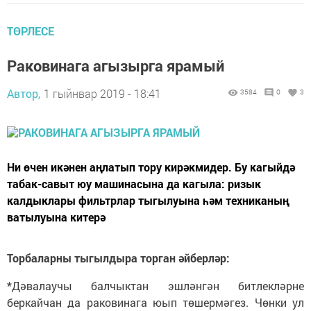
ТӨРЛЕСЕ
Раковинага агызырга ярамый
Автор,
1 гыйнвар 2019 - 18:41
3584
0
3
Ни өчен икәнен аңлатып тору кирәкмидер. Бу кагыйдә
табак-савыт юу машинасына да кагыла: ризык
калдыклары фильтрлар тыгылуына һәм техниканың
ватылуына китерә
Торбаларны тыгылдыра торган әйберләр:
*Дәвалаучы балчыктан эшләнгән битлекләрне
беркайчан да раковинага юып төшермәгез. Чөнки ул