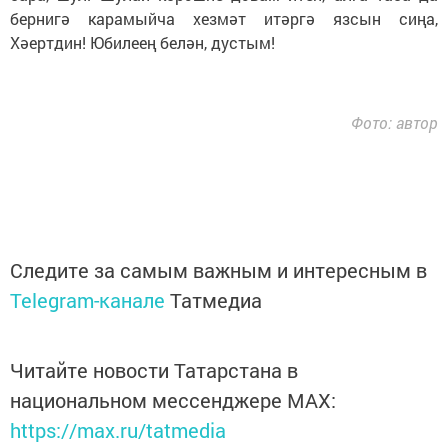
бернигә карамыйча хезмәт итәргә язсын сиңа,
Хәертдин! Юбилеең белән, дустым!
Фото: автор
Следите за самым важным и интересным в
Telegram-канале
Татмедиа
Читайте новости Татарстана в
национальном мессенджере MАХ:
https://max.ru/tatmedia