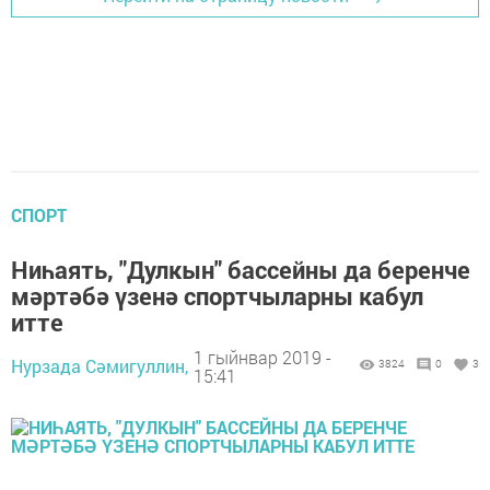
СПОРТ
Ниһаять, "Дулкын" бассейны да беренче
мәртәбә үзенә спортчыларны кабул
итте
1 гыйнвар 2019 -
Нурзада Сәмигуллин,
3824
0
3
15:41