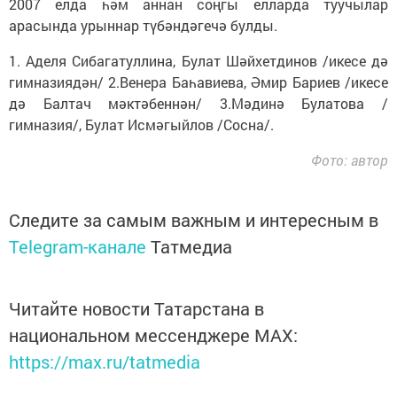
2007 елда һәм аннан соңгы елларда туучылар
арасында урыннар түбәндәгечә булды.
1. Аделя Сибагатуллина, Булат Шәйхетдинов /икесе дә
гимназиядән/ 2.Венера Баһавиева, Әмир Бариев /икесе
дә Балтач мәктәбеннән/ 3.Мәдинә Булатова /
гимназия/, Булат Исмәгыйлов /Сосна/.
Фото: автор
Следите за самым важным и интересным в
Telegram-канале
Татмедиа
Читайте новости Татарстана в
национальном мессенджере MАХ:
https://max.ru/tatmedia