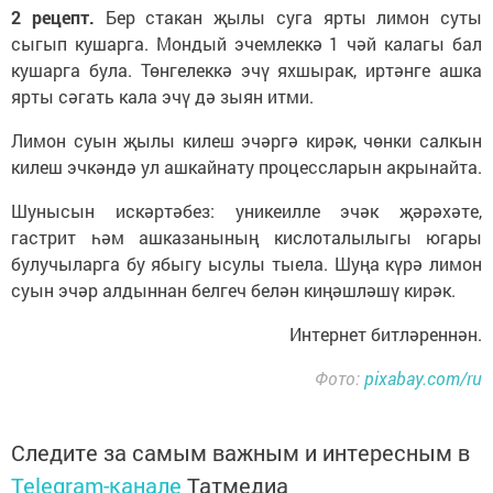
2 рецепт.
Бер стакан җылы суга ярты лимон суты
сыгып кушарга. Мондый эчемлеккә 1 чәй калагы бал
кушарга була. Төнгелеккә эчү яхшырак, иртәнге ашка
ярты сәгать кала эчү дә зыян итми.
Лимон суын җылы килеш эчәргә кирәк, чөнки салкын
килеш эчкәндә ул ашкайнату процессларын акрынайта.
Шунысын искәртәбез: уникеилле эчәк җәрәхәте,
гастрит һәм ашказанының кислоталылыгы югары
булучыларга бу ябыгу ысулы тыела. Шуңа күрә лимон
суын эчәр алдыннан белгеч белән киңәшләшү кирәк.
Интернет битләреннән.
Фото:
pixabay.com/ru
Следите за самым важным и интересным в
Telegram-канале
Татмедиа