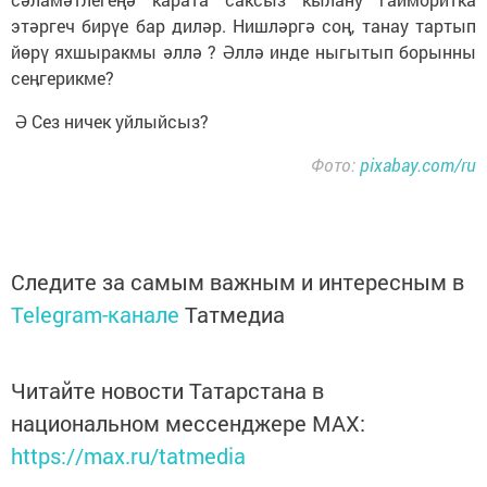
этәргеч бирүе бар диләр. Нишләргә соң, танау тартып
йөрү яхшыракмы әллә ? Әллә инде ныгытып борынны
сеӊгерикме?
Ә Сез ничек уйлыйсыз?
Фото:
pixabay.com/ru
Следите за самым важным и интересным в
Telegram-канале
Татмедиа
Читайте новости Татарстана в
национальном мессенджере MАХ:
https://max.ru/tatmedia