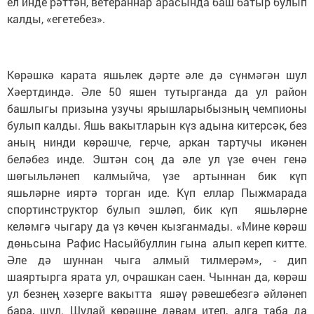
ел инде рәттән, ветераннар арасында баш батыр булып
калды, «егетебез».
Көрәшкә карата яшьлек дәрте әле дә сүнмәгән шул
Хәертдиндә. Әле 50 яшен тутырганда да ул район
башлыгы призына узучы ярышларыбызның чемпионы
булып калды. Яшь вакытларын күз адына китерсәк, без
аның нинди көрәшче, герче, аркан тартучы икәнен
беләбез инде. Эштән соң да әле ул үзе өчен генә
шөгыльләнеп калмыйча, үзе артыннан бик күп
яшьләрне ияртә торган иде. Күп еллар Пыжмарада
спортинструктор булып эшләп, бик күп яшьләрне
келәмгә чыгару да үз көчен кызганмады. «Мине көрәш
дөньсына Рафис Насыйбуллин гына алып кереп китте.
Әле дә шуннан чыга алмый тилмерәм», - дип
шаяртырга ярата ул, очрашкан саен. Чыннан да, көрәш
ул безнең хәзерге вакытта яшәү рәвешебезгә әйләнеп
бара, шул. Шулай көрәшне дәвам итеп, алга таба да