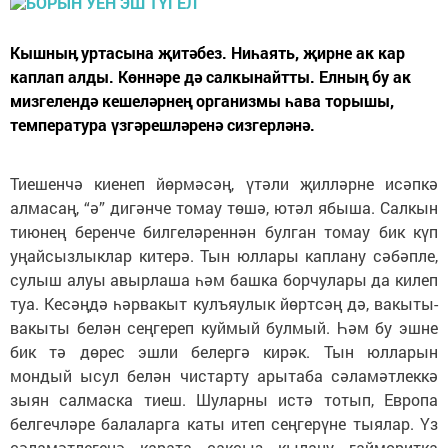
Кышныӊ уртасына җитәбез. Ниһаять, җирне ак кар
каплап алды. Көннәре дә салкынайтты. Елның бу ак
мизгелендә кешеләрнең организмы һава торышы,
температура үзгәрешләренә сизгерләнә.
Тиешенчә киенеп йөрмәсәң, үтәли җилләрне исәпкә
алмасаң, “ә” дигәнче томау төшә, ютәл ябыша. Салкын
тиюнең беренче билгеләреннән булган томау бик күп
уңайсызлыклар китерә. Тын юллары каплану сәбәпле,
сулыш алуы авырлаша һәм башка борчулары да килеп
туа. Кесәңдә һәрвакыт кулъяулык йөртсәң дә, вакыты-
вакыты белән сеңгереп куймый булмый. Һәм бу эшне
бик тә дөрес эшли белергә кирәк. Тын юлларын
мондый ысул белән чистарту арытаба сәламәтлеккә
зыян салмаска тиеш. Шуларны истә тотып, Европа
белгечләре балаларга каты итеп сеңгерүне тыялар. Үз
сәламәтлегеңә карата саксыз кылану гайморитка