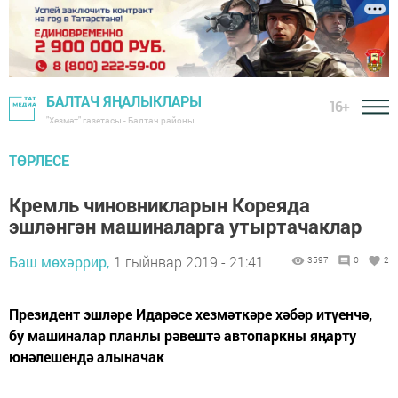
БАЛТАЧ ЯҢАЛЫКЛАРЫ
16+
"Хезмәт" газетасы - Балтач районы
ТӨРЛЕСЕ
Кремль чиновникларын Кореяда
эшләнгән машиналарга утыртачаклар
Баш мөхәррир,
1 гыйнвар 2019 - 21:41
3597
0
2
Президент эшләре Идарәсе хезмәткәре хәбәр итүенчә,
бу машиналар планлы рәвештә автопаркны яӊарту
юнәлешендә алыначак