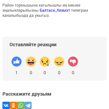
Район тормышына кагылышлы иң мөһим
яңалыкларыбызны
Балтаси_Хезмэт
телеграм
каналыбызда да укыгыз.
Оставляйте реакции
1
0
0
0
0
Расскажите друзьям