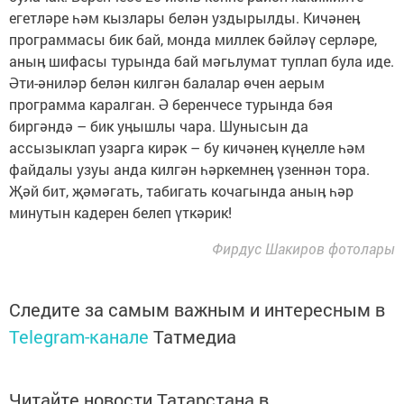
егетләре һәм кызлары белән уздырылды. Кичәнеӊ
программасы бик бай, монда миллек бәйләү серләре,
аныӊ шифасы турында бай мәгьлумат туплап була иде.
Әти-әниләр белән килгән балалар өчен аерым
программа каралган. Ә беренчесе турында бәя
биргәндә – бик уӊышлы чара. Шунысын да
ассызыклап узарга кирәк – бу кичәнеӊ күӊелле һәм
файдалы узуы анда килгән һәркемнеӊ үзеннән тора.
Җәй бит, җәмәгать, табигать кочагында аныӊ һәр
минутын кадерен белеп үткәрик!
Фирдус Шакиров фотолары
Следите за самым важным и интересным в
Telegram-канале
Татмедиа
Читайте новости Татарстана в