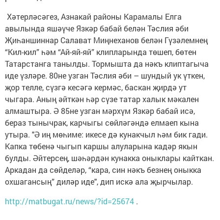
Хәтерләсәгез, Азнакай районы Карамалы Елга
авылында яшәүче Язкәр бабай белән Тәслия әби
Җиһаншиннар Салават Миңнеханов белән Гүзәлемнең
“Кил-кил” һәм “Ай-яй-яй” клипларында төшеп, бөтен
Татарстанга танылды. Тормышта да нәкъ клиптагыча
иде үзләре. 80не узган Тәслия әби – шундый ук үткен,
җор телле, сүзгә кесәгә кермәс, баскан җирдә ут
чыгара. Аның әйткән һәр сүзе татар халык мәкален
алмаштыра. Ә 85не узган мәрхүм Язкәр бабай исә,
бераз тынычрак, карчыгы сөйләгәндә елмаеп кына
утыра. "Ә иң мөһиме: икесе дә кунакчыл һәм бик гади.
Капка төбенә чыгып каршы алуларына кадәр якын
булды. Әйтерсең, шәһәрдән кунакка оныклары кайткан.
Аркадан да сөйделәр, “кара, син нәкъ безнең оныкка
охшагансың” диләр иде", дип искә ала җырчылар.
http://matbugat.ru/news/?id=25674
.