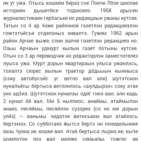
ик уг ужа. Отысь кошкем бераз сое Покчи Лӧзя школае
историен дышетӥсе тодмояло. 1958 арысен
журналистикаен герӟаське но редакциын ужаны кутске.
Татын со 4 ар ӵоже районной газетлэн редакциезлэн
гожтэтъёсъя отделэныз кивалтэ. Гужем 1962 арын
район Арчае выже, соин валче газетлэн редакциез но.
Озьы Арчаын удмурт кылын газет потыны кутске.
Отын со 3 ар переводчик но редакторлэн заместителез
луыса ужа. Мурт дорын квартираын улыса ужанлэсь,
толалтэ сюрес вылын трактор дӧдьыын кынмыса
(соку автобусъёс уг ветло вал али) шутэтскон
нуналъёсы бертыса ветлонлэсь «шулдырзэ» соку атае
уно адӟиз. Шутэтскон нуналзы одӥг гинэ вал, али кадь
2 нунал ӧй вал. Ми 5 нылпиос, анаймы, атаймылэн
анаез, песяймы, песяйлэн сузэрез (со но ми дорын
улӥз) — ваньмы чидатэк витиськом вал атайлэсь
бертэмзэ. Со субботаяз ӝытсэ бертэ но понедельнике
вазь ӵукна ик кошке вал. Атай бертыса пыриз ке, кыӵе
шумпотон луэ вал милям семьялы, тужгес ик