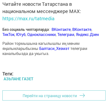
Читайте новости Татарстана в
национальном мессенджере MАХ:
https://max.ru/tatmedia
Без социаль челтәрләрдә
:
ВКонтакте
,
ВКонтакте
,
ТикТок
,
Ютуб
,
Одноклассники
,
Телеграм
,
Яндекс.Дзен
Район тормышына кагылышлы иң мөһим
яңалыкларыбызны
Балтаси_Хезмэт
телеграм
каналыбызда да укыгыз.
Теги:
АЗЬЛАНЕ ГАЗЕТ
Перейти на страницу новости