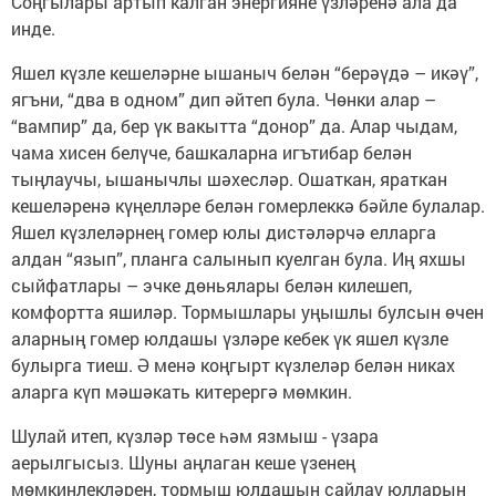
Соңгылары артып калган энергияне үзләренә ала да
инде.
Яшел күзле кешеләрне ышаныч белән “берәүдә – икәү”,
ягъни, “два в одном” дип әйтеп була. Чөнки алар –
“вампир” да, бер үк вакытта “донор” да. Алар чыдам,
чама хисен белүче, башкаларна игътибар белән
тыңлаучы, ышанычлы шәхесләр. Ошаткан, яраткан
кешеләренә күңелләре белән гомерлеккә бәйле булалар.
Яшел күзлеләрнең гомер юлы дистәләрчә елларга
алдан “язып”, планга салынып куелган була. Иң яхшы
сыйфатлары – эчке дөньялары белән килешеп,
комфортта яшиләр. Тормышлары уңышлы булсын өчен
аларның гомер юлдашы үзләре кебек үк яшел күзле
булырга тиеш. Ә менә коңгырт күзлеләр белән никах
аларга күп мәшәкать китерергә мөмкин.
Шулай итеп, күзләр төсе һәм язмыш - үзара
аерылгысыз. Шуны аңлаган кеше үзенең
мөмкинлекләрен, тормыш юлдашын сайлау юлларын