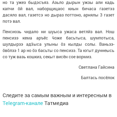
но та ужез быдэсъяз. Азьло дырын ужзы али кадь
капчи ӧй вал, наборщицаос киын бичаса газетэз
дасяло вал, газетсэ но дыраз поттоно, арнялы 3 газет
потэ вал.
Пенсиозь чидало ни шуыса ужаса ветлӥз вал. Нош
пенсизэ кема аръёс ӵоже басьтыса, шумпотыса,
шулдырзэ адӟыса улыны ӧз кылды солы. Ваньзэ-
ӧвӧлзэ 1 ар но ӧз басьты со пенсизэ. Та югыт дуннеысь
со туж вазь кошкиз, секыт висён сое вормиз.
Светлана Гайсина
Балтась посёлок
Следите за самым важным и интересным в
Telegram-канале
Татмедиа