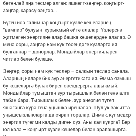
бөтенләй яңа төсмер алган: яшкелт-зәңгәр, коңгырт-
зәңгәр, карасу-зәңгәр...
Бүген исә галимнәр коңгырт күзле кешеләрнең
“вампир” булуын курыкмый әйтә алалар. Үзләренә
җитмәгән энергияне алар башка кешеләрдән алалар. Ә
менә соры, зәңгәр һәм күк төсендәге күзләргә ия
булганнар – донорлар. Мондыйлар энергияләрен
читләр белән бүлешә.
Зәңгәр, соры һәм күк төсләр – салкын төсләр санала.
Аларның ияләре бик зур энергетикага ия. Әмма язмыш
бу кешеләргә бүләк биреп сөендерергә ашыкмый.
Мондыйлар тумыштан зур тырышлык белән генә алга
табан бара. Тырышлык белән, зур энергия түгеп
яшәгәнгә күрә генә уңышка ирешәләр. Шул ук вакытта
уңышсызлыкларга да очрап торалар. Димәк, күпмедер
энергия түгелми калды дигән сүз. Аны кая куярга? Бер
юл кала – коңгырт күзле кешеләр белән аралашырга.