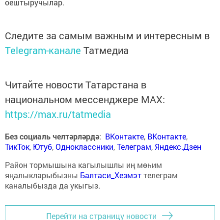
оештыручылар.
Следите за самым важным и интересным в
Telegram-канале
Татмедиа
Читайте новости Татарстана в
национальном мессенджере MАХ:
https://max.ru/tatmedia
Без социаль челтәрләрдә
:
ВКонтакте
,
ВКонтакте
,
ТикТок
,
Ютуб
,
Одноклассники
,
Телеграм
,
Яндекс.Дзен
Район тормышына кагылышлы иң мөһим
яңалыкларыбызны
Балтаси_Хезмэт
телеграм
каналыбызда да укыгыз.
Перейти на страницу новости