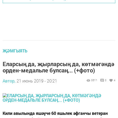
ҖӘМГЫЯТЬ
Еларсың да, җырларсың да, көтмәгәндә
орден-медальле булсаң... (+фото)
Автор,
21 июнь 2019 - 20:21
3511
0
4
Кили авылында яшәүче 60 яшьлек әфганчы ветеран