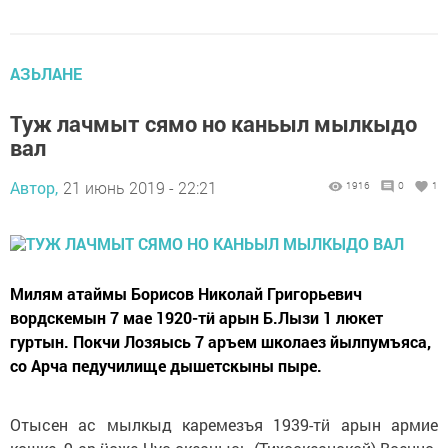
АЗЬЛАНЕ
Туж лачмыт сямо но каньыл мылкыдо
вал
Автор,
21 июнь 2019 - 22:21
1916
0
1
Милям атаймы Борисов Николай Григорьевич
вордскемын 7 мае 1920-тӥ арын Б.Лызи 1 люкет
гуртын. Покчи Лозяысь 7 аръем школаез йылпумъяса,
со Арча педучилище дышетскыны пыре.
Отысен ас мылкыд каремезъя 1939-тӥ арын армие