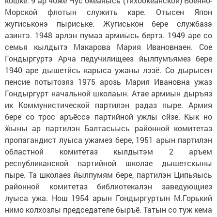
кошке. 9 ар ӵоже Чус океанысь (Тихоокеанской) Военно-
Морской флотын служить каре. Отысен Япон
жугиськонэ пыриське. Жугиськон бере службазэ
азинтэ. 1948 арлэн пумаз армиысь бертэ. 1949 аре со
семья кылдытэ Макарова Мария Ивановнаен. Сое
Гондыргуртэ Арча педучилищеез йылпумъямез бере
1940 аре дышетӥсь карыса ужаны лэзё. Со дырысен
пенсие потытозяз 1975 арозь Мария Ивановна ужаз
Гондыргурт начальной школаын. Атае армиын дыръяз
ик Коммунистической партилэн радаз пыре. Армия
бере со трос аръёссэ партийной ужлы сӥзе. Кык но
ӝыны ар партилэн Балтасьысь районной комитетаз
пропагандист луыса ужамез бере, 1951 арын партилэн
областной комитетаз кылдытэм 2 аръем
республиканской партийной школае дышетскыны
пыре. Та школаез йылпумям бере, партилэн Ципьяысь
районной комитетаз библиотекалэн заведующиез
луыса ужа. Нош 1954 арын Гондыргуртын М.Горький
нимо колхозлы председателе быръё. Татын со туж кема