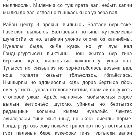
нылпиослы. Милемыз со туж яратэ вал, небыт, капчи
мылкыдо вал, огпол но тышкаськыса уз вера вал.
Район центр 3 арскын выльысь Балтасе берытске.
Газетлэн выльысь Балтасьын потыны кутскемезлы
шумпотӥз ке но, атайлэн улонэз олома ӧз капчиёмы.
Нуналлы быдэ, кыӵе куазь но уг луы вал
Гондыргуртысен лыктыны, нош ӝытсэ бер гинэ
бертыны кулэ, вылысьтыз кажанэз уг усьы вал.
Тулыссэ но, сӥзьылзэ но зор-котъёслэсь возьма вал,
нош толалтэ кезьыт тӧлъёслэсь, гӧпъёслэсь.
Нышырлы но адямиослы кадь дораз бертыса пӧсь
сиён уг йӧты, унозэ столовое ветлӥз, ярам ай соку хоть
столовой ужам. Аръёс мынэмъя, мӧйымемъя сюрес
вылын ветлонъёс шугомо, уйинлы но бертытэк
редакциын кӧлыны кылем нуналъёс ӵемгес
луыло,озьы тӥни ӝыт шыд но «кӧс» сиёнлы пӧрме.
Гондыргуртозь соку нокыӵе транспорт но уг ветлы вал
гурт палэнын бере, куке-соку гинэ гуртысен валэн