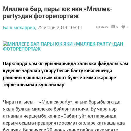
Миллеге бар, пары юк яки «Миллек-
party»дан фоторепортаж
Баш мөхәррир,
22 июнь 2019 - 08:11
3079
0
1
Паркларда һәм ял урыннарында халыкка файдалы һәм
күӊелле чаралар үткәрү белән баету юнәлешендә
районныӊ яшьләр һәм спорт бүлеге хезмәткәрләре
төрле алымнар кулланалар.
Чираттагысы – «Миллек-party», ягъни барыбызга да
якын булган миллеккә бәйләнгән кичә. Бу чара һәр
атнаныӊ чәршәмбе көнне «Сабантуй» ял паркында
аерым оешма-предприяте хезмәткәрләре катнашында
булачак. Беренчесе 20 июнь көнне район хакимияте