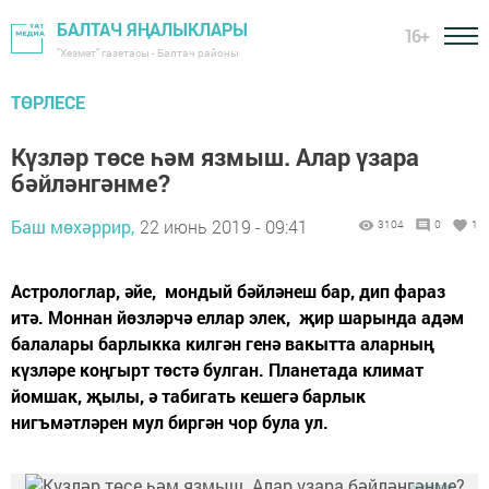
БАЛТАЧ ЯҢАЛЫКЛАРЫ
16+
"Хезмәт" газетасы - Балтач районы
ТӨРЛЕСЕ
Күзләр төсе һәм язмыш. Алар үзара
бәйләнгәнме?
Баш мөхәррир,
22 июнь 2019 - 09:41
3104
0
1
Астрологлар, әйе, мондый бәйләнеш бар, дип фараз
итә. Моннан йөзләрчә еллар элек, җир шарында адәм
балалары барлыкка килгән генә вакытта аларның
күзләре коңгырт төстә булган. Планетада климат
йомшак, җылы, ә табигать кешегә барлык
нигъмәтләрен мул биргән чор була ул.