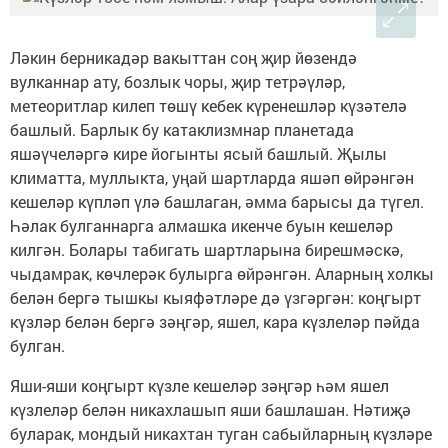
Ләкин берникадәр вакыттан соң җир йөзендә
вулканнар ату, бозлык чоры, җир тетрәүләр,
метеоритлар килеп төшү кебек күренешләр күзәтелә
башлый. Барлык бу катаклизмнар планетада
яшәүчеләргә кире йогынты ясый башлый. Җылы
климатта, муллыкта, уңай шартларда яшәп өйрәнгән
кешеләр күпләп үлә башлаган, әмма барысы да түгел.
Һәлак булганнарга алмашка икенче буын кешеләр
килгән. Болары табигать шартларына бирешмәскә,
чыдамрак, көчлерәк булырга өйрәнгән. Аларның холкы
белән бергә тышкы кыяфәтләре дә үзгәргән: коңгырт
күзләр белән бергә зәңгәр, яшел, кара күзлеләр пәйда
булган.
Яши-яши коңгырт күзле кешеләр зәңгәр һәм яшел
күзлеләр белән никахлашып яши башлашан. Нәтиҗә
буларак, мондый никахтан туган сабыйларның күзләре