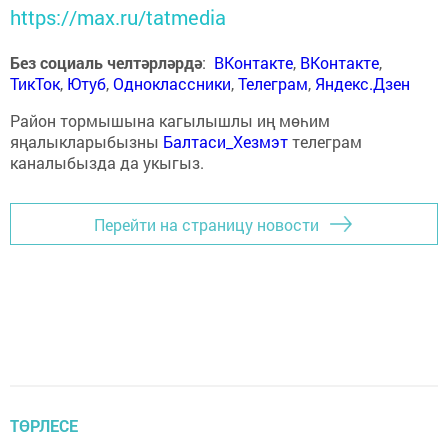
https://max.ru/tatmedia
Без социаль челтәрләрдә
:
ВКонтакте
,
ВКонтакте
,
ТикТок
,
Ютуб
,
Одноклассники
,
Телеграм
,
Яндекс.Дзен
Район тормышына кагылышлы иң мөһим
яңалыкларыбызны
Балтаси_Хезмэт
телеграм
каналыбызда да укыгыз.
Перейти на страницу новости
ТӨРЛЕСЕ