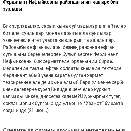
Фердинант Нәфыйковны райондагы иптәшләре бик
зурлады.
Бик зурладылар, сарык кына суймадылар дип әйтәләр
бит әле, суйдылар, монда сарыгын да суйдылар,
үзенчәлекле итеп учакта кыздырып та ашадылар.
Районыбыз әфганчылары безнең районнан әфган
сугышына беренчеләрдән булып кергән Фердинант
Нәфыйковны бик хөрмәтләде, орденын да бирде,
медален дә такты, әфган солдаты киеме дә тектерде.
Фердинант абый үзенә карата булган хөрмәт
тәэсиреннән әле дә арына алмый йөри.Ул көнне хәрби
киемдәгеләрне күреп Килидә яшәүчеләр куркып
калмады микән, диясегез киләме?!.Куркырлык түгел,
сокланырлык булган анда ул көнне. “Хезмәт” бу хакта
язды инде (21 июнь).
Следите за самым важным и интересным в