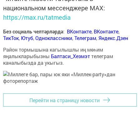
национальном мессенджере MАХ:
https://max.ru/tatmedia
Без социаль челтәрләрдә
:
ВКонтакте
,
ВКонтакте
,
ТикТок
,
Ютуб
,
Одноклассники
,
Телеграм
,
Яндекс.Дзен
Район тормышына кагылышлы иң мөһим
яңалыкларыбызны
Балтаси_Хезмэт
телеграм
каналыбызда да укыгыз.
Перейти на страницу новости