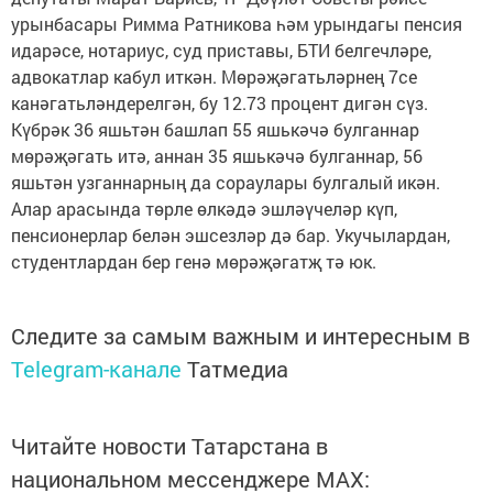
урынбасары Римма Ратникова һәм урындагы пенсия
идарәсе, нотариус, суд приставы, БТИ белгечләре,
адвокатлар кабул иткән. Мөрәҗәгатьләрнең 7се
канәгатьләндерелгән, бу 12.73 процент дигән сүз.
Күбрәк 36 яшьтән башлап 55 яшькәчә булганнар
мөрәҗәгать итә, аннан 35 яшькәчә булганнар, 56
яшьтән узганнарның да сораулары булгалый икән.
Алар арасында төрле өлкәдә эшләүчеләр күп,
пенсионерлар белән эшсезләр дә бар. Укучылардан,
студентлардан бер генә мөрәҗәгатҗ тә юк.
Следите за самым важным и интересным в
Telegram-канале
Татмедиа
Читайте новости Татарстана в
национальном мессенджере MАХ: