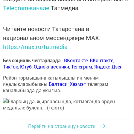
Telegram-канале
Татмедиа
Читайте новости Татарстана в
национальном мессенджере MАХ:
https://max.ru/tatmedia
Без социаль челтәрләрдә
:
ВКонтакте
,
ВКонтакте
,
ТикТок
,
Ютуб
,
Одноклассники
,
Телеграм
,
Яндекс.Дзен
Район тормышына кагылышлы иң мөһим
яңалыкларыбызны
Балтаси_Хезмэт
телеграм
каналыбызда да укыгыз.
Перейти на страницу новости