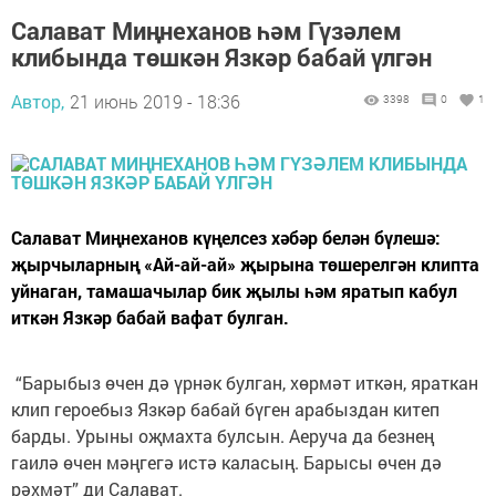
Салават Миңнеханов һәм Гүзәлем
клибында төшкән Язкәр бабай үлгән
Автор,
21 июнь 2019 - 18:36
3398
0
1
Салават Миңнеханов күңелсез хәбәр белән бүлешә:
җырчыларның «Ай-ай-ай» җырына төшерелгән клипта
уйнаган, тамашачылар бик җылы һәм яратып кабул
иткән Язкәр бабай вафат булган.
“Барыбыз өчен дә үрнәк булган, хөрмәт иткән, яраткан
клип героебыз Язкәр бабай бүген арабыздан китеп
барды. Урыны оҗмахта булсын. Аеруча да безнең
гаилә өчен мәңгегә истә каласың. Барысы өчен дә
рәхмәт” ди Салават.