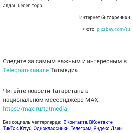
алдан белеп тора.
Интернет битләреннән
Фото:
pixabay.com/ru
Следите за самым важным и интересным в
Telegram-канале
Татмедиа
Читайте новости Татарстана в
национальном мессенджере MАХ:
https://max.ru/tatmedia
Без социаль челтәрләрдә
:
ВКонтакте
,
ВКонтакте
,
ТикТок
,
Ютуб
,
Одноклассники
,
Телеграм
,
Яндекс.Дзен