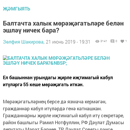
ҖӘМГЫЯТЬ
Балтачта халык мөрәҗәгатьләре белән
эшләү ничек бара?
Зөлфия Шакирова,
21 июнь 2019 - 19:31
3141
0
1
Ел башыннан урындагы җирле иҗтимагый кабул
итүләргә 55 кеше мөрәҗәгать иткән.
Мөрәҗәгатьләрнең берсе дә язмача кермәгән,
гражданнар кабул итүләрдә генә катнашкан.
Гражданнарны җирле иҗтимагый кабул итү секретаре,
район башлыгы Рамил Нотфуллин, РФ Дәүләт Думасы
депутаты Марат Бариев, ТР Дәүләт Советы рәисе