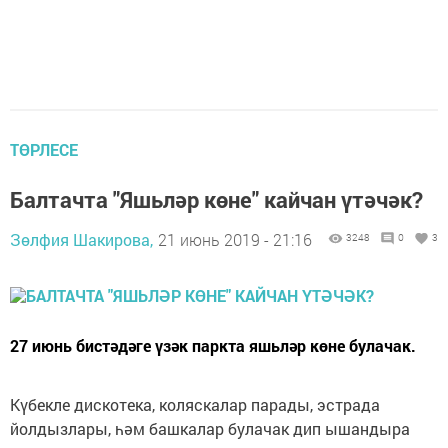
ТӨРЛЕСЕ
Балтачта "Яшьләр көне" кайчан үтәчәк?
Зөлфия Шакирова,
21 июнь 2019 - 21:16
3248
0
3
27 июнь бистәдәге үзәк паркта яшьләр көне булачак.
Күбекле дискотека, коляскалар парады, эстрада
йолдызлары, һәм башкалар булачак дип ышандыра