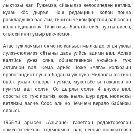
лыктозы вал. Гужемзэ, сӥзьылзэ велосипедэн ветлӥз,
куазь кӧс дыръя. Нош редакциын кӧлон понна
раскладушка басьтӥз, тӥни сыӵе комфортной вал солэн
кӧлан «диванэз». Тӥни озьы басьтӥз сиён пурты висён,
отысен ини гумыр вакчиёмон.
Атае туж лачмыт сямо но каньыл мылкыдо, огъя ужлы
лулзэ-сюлэмзэ сётыны дась улӥсь адями вал. Аслаз
валтӥсь ужез сяна, общественной ужъёсын туж
активной вал. Кема аръёс ӵоже «Алга» колхозын
пропагандист луыса бадӟым уж нуиз. Чиданлыкез гинэ
ӧвӧл, ужын огшоры луэмез, мукетъёсты гажанэз но
пумтэм вал солэн. Со дырлы солэн 4 внукез вал,
соосты со туж яратӥз, возь вылэ, шур дуре, нюлэскы
ветлӥзы валче. Соос али но ӵем-ӵем верало бабайзы
сярысь.
1965-тӥ арысен «Азьлане» газетлэн редакторезлэн
заместителезлы тодмоямын вал, пенсие кошкытозяз