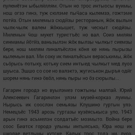
пулемётэн ыбылӥллям. Отын но трос интыосы вуимы,
нош огзэ гинэ, туж сюлэме пыӵаса кылемзэ, гожтэме
потӥз. Отын милемыз сюдӥзы ресторанын, ӝӧк вылын
чылк-чылк валем ӝӧккышет, туж ческыт сюдӥзы.
Милемын ӵош мукет туристъёс но вал. Соиз милям
синмамы йӧтӥз, ваньзылэн ӝӧк вылзы чылкыт сиемзы
бере, нош милям пиналъёслэн кӧня ке нянь пырызы
кылемын вал. Ми соку ик пиналъёсын вераськимы, ӝӧк
сьӧрысь потыку, котьку сием интыед чылкыт мед луоз
шуыса. Эшшо со сое но валэктэ, жугиськон дыръя одӥг
шорем нянь гинэ ӧвӧл, нянь пыры но ӧз сюрылы...
Гагарин городэ но вуылэмез гожтыны малпай. Юрий
Алексеевич Гагаринлэн улэм музей-корказ луимы.
Нырысь ик соослэн семьязы Клушино гуртын улэ.
Немецъёс 1943 арозь гуртазы кузёяськыса уло, 1943
арын гинэ асьмелэн солдатъёс мозмыто. Война бере
соос Биатск городэ улыны интыясько, Юра нош ик
школае ветлыны кутске. Калык трос тодэ ни, луоз,