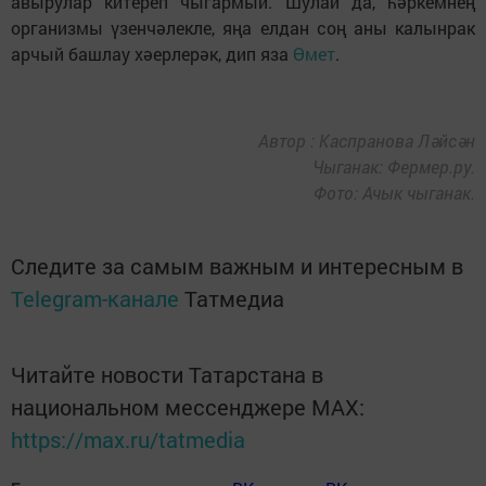
авырулар китереп чыгармый. Шулай да, һәркемнең
организмы үзенчәлекле, яңа елдан соң аны калынрак
арчый башлау хәерлерәк, дип яза
Өмет
.
Автор : Каспранова Ләйсән
Чыганак: Фермер.ру.
Фото: Ачык чыганак.
Следите за самым важным и интересным в
Telegram-канале
Татмедиа
Читайте новости Татарстана в
национальном мессенджере MАХ:
https://max.ru/tatmedia