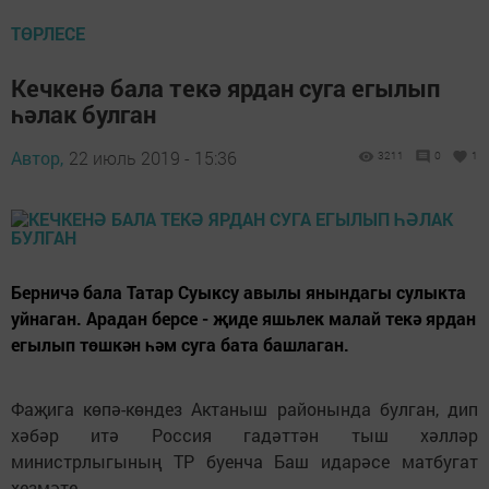
ТӨРЛЕСЕ
Кечкенә бала текә ярдан суга егылып
һәлак булган
Автор,
22 июль 2019 - 15:36
3211
0
1
Берничә бала Татар Суыксу авылы янындагы сулыкта
уйнаган. Арадан берсе - җиде яшьлек малай текә ярдан
егылып төшкән һәм суга бата башлаган.
Фаҗига көпә-көндез Актаныш районында булган, дип
хәбәр итә Россия гадәттән тыш хәлләр
министрлыгының ТР буенча Баш идарәсе матбугат
хезмәте.