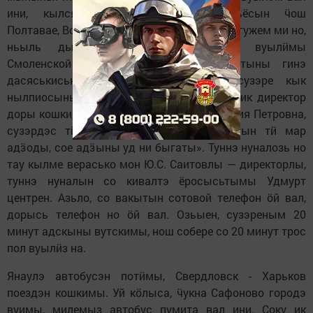
ини, кылсярысь, пиналъёс дышетӥсьёсын ӵош
Полтавае, Волгоградэ ветлӥзы. 1987 арын, гужем ми но,
ньыль дышетӥсьёс, 25 пиналъёсын вуылӥмы
Смоленской областе. Сюрес вылэ потыны гинэ
дасяськисько, Ципьяын улӥсь Рита сузэре кык
нылпиосыныз лыктыса пыриз. Мон соку ик директор
доры кошки, со кылзӥськиз но шуиз: «Мария Петровна,
сузэрдэс тӥ трос пол адӟоды, нош отын тӥ мар
адӟоды, сое адӟыны уд ни быгаты». Туннэ нуналозь но
тау кылме верасько мон Ю.С. Саитовлы — директорлы,
туннэ нуналын со кивалтэ ёросысьтымы Удмурт
центрен. Азьло, со вакытын сотовой телефон ӧй вал,
дорысь телефон но ӧй вал. Озьыен, сузэреным 20
минут адскыны вутскимы, нош собере со 20 минут трос
пол вуылӥз на.
Янаулэ автобусэн потӥмы, Свердловск - Харьков
поездэн кошкимы. Уй кӧлыса, ӵукна Сафоново городэ
вуимы, милемыз автобус пумита вал ини. Соку ик