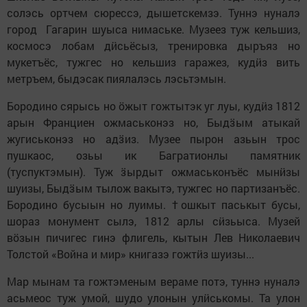
солэсь ортчем сюрессэ, дышетскемзэ. Туннэ нуналэ
город Гагарин шуыса нимаське. Музеез туж кельшиз,
космосэ лобам дӥсьёсыз, тренировка дыръяз но
мукетъёс, тужгес но кельшиз гаражез, кудӥз вить
метръем, быдэсак пиялалэсь лэсьтэмын.
Бородино сярысь но ӧжыт гожтытэк уг луы, кудӥз 1812
арын Франциен ожмаськонэз но, Быдӟым атыкай
жугиськонэз но адӟиз. Музее пырон азьын трос
пушкаос, озьы ик Багратионлы памятник
(туспуктэмын). Туж ӟырдыт ожмаськонъёс мынӥзы
шуизы, Быдӟым тылож вакытэ, тужгес но партизанъёс.
Бородино бусыын но луимы. †ошкыт паськыт бусы,
шораз монумент сылэ, 1812 арлы сӥзьыса. Музей
вӧзын пичигес гинэ флигель, кытын Лев Николаевич
Толстой «Война и мир» книгазэ гожтӥз шуизы...
Мар мынам та гожтэменым вераме потэ, туннэ нуналэ
асьмеос туж умой, шудо улонын улӥськомы. Та улон