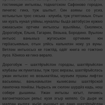
гостиницае интыязы, тодматском Сафоново городэн,
пичигес гинэ, туж шыпыт. Син азямы со усиз,
котькытын трос сяська - клумба, туж утялтэмын. Отын
ми куать нунал улӥмы, нуналлы быдэ автобусэн кужмо
ожмаськон ортчем интыосы вуылӥмы, Смоленск,
Дорогобуж, Ельня, Гагарин, Вязьма, Бородино. Вуылэм
интыос ваньмыз жугиськон ортчемен юн
герӟаськемын, отын улӥсь калыклэн ноку уз вуны.
Ветлэм интыосыз ке гожтӥд, одӥг книга но гожтоно
луоз. Кӧнязэ ке гинэ верало.
Дорогобуж — шахтёръёслэн городзы, шахтёръёслэн
клубазы ик пумитазы, туж трос веразы, шахтёръёслэсь
ужан интызэс но возьматӥзы, музъем пушкы лифтэн
васькимы, ваньнамылэн кымесамы шахтёрской
лампочка понӥзы. Нырысь ик сюлэм шурдӥз кадь, нош
собере дышимы. Ужан интызы югыт, пичиесь
вагонеткаосын рельс кузя эгыр келяло. Со дыре ик
малпан кылдэ: кыӵе кышкыт но дано шахтёръёслэн