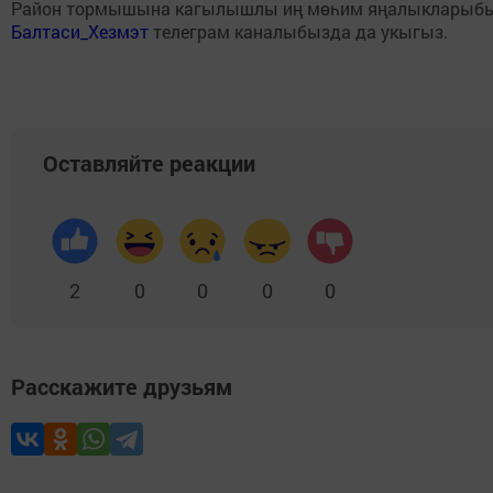
Район тормышына кагылышлы иң мөһим яңалыкларыб
Балтаси_Хезмэт
телеграм каналыбызда да укыгыз.
Оставляйте реакции
2
0
0
0
0
Расскажите друзьям