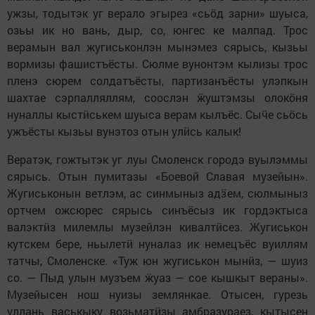
ужзы, тодытэк уг верало эгырез «сьӧд зарни» шуыса,
озьы ик но вань, дыр, со, юнгес ке малпад. Трос
верамын вал жугиськонлэн мынэмез сярысь, кызьы
вормизы фашистъёсты. Сюлме вунонтэм кылизы трос
пленэ сюрем солдатъёсты, партизанъёсты улэпкын
шахтае сэрпалляллям, соослэн ӝуштэмзы олокӧня
нуналлы кыстӥськем шуыса верам кылъёс. Сыӵе сьӧсь
ужъёсты кызьы вунэтоз отын улӥсь калык!
Вератэк, гожтытэк уг луы Смоленск городэ вуылэммы
сярысь. Отын пумитазы «Боевой Славая музейын».
Жугиськонын ветлэм, ас синмыныз адӟем, сюлмыныз
ортчем ожсюрес сярысь синъёсыз ик гордэктыса
валэктӥз милемлы музейлэн кивалтӥсез. Жугиськон
кутскем бере, ньылетӥ нуналаз ик немецъёс вуиллям
татчы, Смоленске. «Туж юн жугиськон мынӥз, — шуиз
со. — Пыд улын музъем ӝуаз — сое кышкыт вераны».
Музейысен нош нуизы землянкае. Отысен, гурезь
уллань васькыку возьматӥзы амбразураез, кытысен