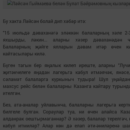
Бу хакта Ләйсән болай дип хәбәр итә:
"15 июльдә дәваханәгә эләккән балаларның хәле 2-
яхшырды, ләкин... аларны хәзер дәваханәдән ч
Балаларның җәйге ялларын дәвам итәр өчен ки
кайтасылары килә.
Бүген тагын бер яңалык килеп иреште, аларны "Лучи
җитәкчелеге яңадан лагерьга кабул итмәячәк, янәсе,
сәламәт балаларга куркыныч тудыра! Шул уңайдан
махсус рейс белән балаларны Казанга кайтару турынд
ителгән.
Без, ата-аналар уйлавынча, балаларны лагерьга керт
билгеле булган. Сораулар туа, ни өчен алайса Каз
алданрак оештырмаганнар? Ә хәзер, балалар терелгәч, 
кабул итмиләр? Алар көн дә елап әти-әниләренә шал