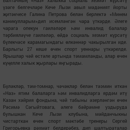
Балтачның «Наз» халыкка социаль хезмәт күрсәтү
үзәге белгечләре Кече Лызи авыл мәдәният йорты
җитәкчесе Галина Петрова белән берлектә «Минем
каникулларым»дип исемләнгән чара үткәрде. Әлеге
чарага опекун гаиләләре һәм инвалид балалар
тәрбияләүче гаиләләр, өйдә социаль хезмәт күрсәтү
бүлекчәсе карамагындагы өлкәннәр чакырылган иде.
Барлыгы 27 кеше өчен спорт уеннары үткәрелде.
Ярышлар чәй өстәле артында тәмамланды, алар өчен
күңелле халык җырлары яңгырады.
Бүләкләр, тәм-томнар, чәчәкләр белән тәэмин иткән
«Наз» ятим балаларга һәм инвалидларга ярдәм итү
Казан хәйрия фондына, чәй табыны әзерләнгән өчен
Рәсимә Сәгыйтовага, әлеге бәйрәмне уздыруда
булышкан Кече Лызи клубына, мәйданчыкны
чистарткан өчен спорт мәктәбе тренеры Сергей
Григорьевка рәхмәт белдерәбез, дип шалтыраталар