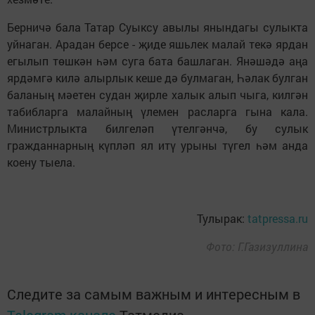
Берничә бала Татар Суыксу авылы янындагы сулыкта
уйнаган. Арадан берсе - җиде яшьлек малай текә ярдан
егылып төшкән һәм суга бата башлаган. Янәшәдә аңа
ярдәмгә килә алырлык кеше дә булмаган, Һәлак булган
баланың мәетен судан җирле халык алып чыга, килгән
табибларга малайның үлемен расларга гына кала.
Министрлыкта билгеләп үтелгәнчә, бу сулык
гражданнарның күпләп ял итү урыны түгел һәм анда
коену тыела.
Тулырак:
tatpressa.ru
Фото: Г.Газизуллина
Следите за самым важным и интересным в