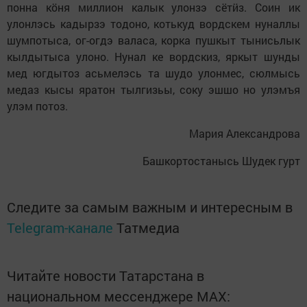
понна кӧня миллион калык улонзэ сётӥз. Соин ик
улонлэсь кадырзэ тодоно, котькуд вордскем нуналлы
шумпотыса, ог-огдэ валаса, корка пушкыт тынисьлык
кылдытыса улоно. Нунал ке вордскиз, яркыт шунды
мед югдытоз асьмелэсь та шудо улонмес, сюлмысь
медаз кысы яратон тылгизьы, соку эшшо но улэмъя
улэм потоз.
Мария Александрова
Башкортостанысь Шудек гурт
Следите за самым важным и интересным в
Telegram-канале
Татмедиа
Читайте новости Татарстана в
национальном мессенджере MАХ: