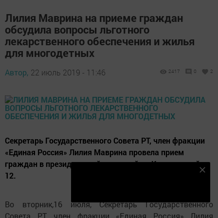
Лилия Маврина на приеме граждан
обсудила вопросы льготного
лекарственного обеспечения и жилья
для многодетных
Автор,
22 июль 2019 - 11:46
2417
0
2
Секретарь Государственного Совета РТ, член фракции
«Единая Россия» Лилия Маврина провела прием
граждан в президентской приемной на Кремлевской,
Безнең Яндекс Дзен каналына языл
12.
Подписаться
Во вторник,16 июля, Секретарь Государственного
Совета РТ, член фракции «Единая Россия» Лилия