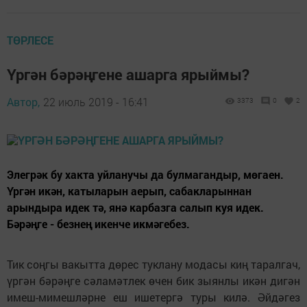
ТӨРЛЕСЕ
Үргән бәрәңгене ашарга ярыймы?
Автор,
22 июль 2019 - 16:41
3373
0
2
Элегрәк бу хакта уйланучы да булмагандыр, мөгаен.
Үргән икән, катыларын аерып, сабакларыннан
арындыра идек тә, янә карбазга салып куя идек.
Бәрәңге - безнең икенче икмәгебез.
Тик соңгы вакытта дөрес туклану модасы киң таралгач,
үргән бәрәңге сәламәтлек өчен бик зыянлы икән дигән
имеш-мимешләрне еш ишетергә туры килә. Әйдәгез