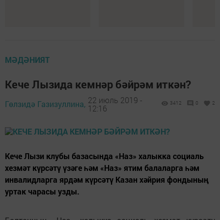
МӘДӘНИЯТ
Кече Лызида кемнәр бәйрәм иткән?
22 июль 2019 -
Гөлзидә Газизуллина,
3412
0
2
12:16
Кече Лызи клубы базасында «Наз» халыкка социаль
хезмәт күрсәтү үзәге һәм «Наз» ятим балаларга һәм
инвалидларга ярдәм күрсәтү Казан хәйрия фондының
уртак чарасы узды.