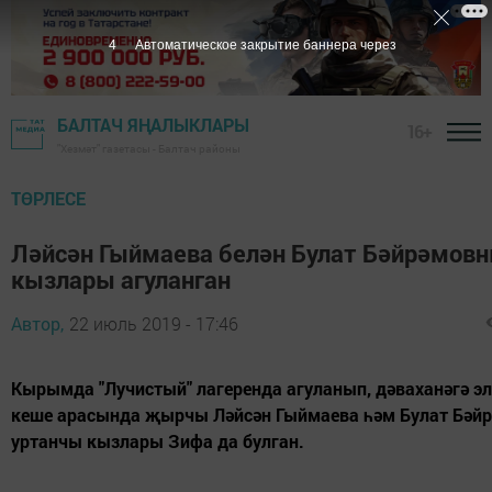
3
Автоматическое закрытие баннера через
БАЛТАЧ ЯҢАЛЫКЛАРЫ
16+
"Хезмәт" газетасы - Балтач районы
ТӨРЛЕСЕ
Ләйсән Гыймаева белән Булат Бәйрәмов
кызлары агуланган
Автор,
22 июль 2019 - 17:46
Кырымда "Лучистый" лагеренда агуланып, дәваханәгә эл
кеше арасында җырчы Ләйсән Гыймаева һәм Булат Бәй
уртанчы кызлары Зифа да булган.