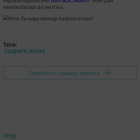
яңалыкларыбызны
Балтаси_Хезмэт
телеграм
каналыбызда да укыгыз.
Теги:
СОЦИАЛЬ ЯКЛАУ
Перейти на страницу новости
ТРУД