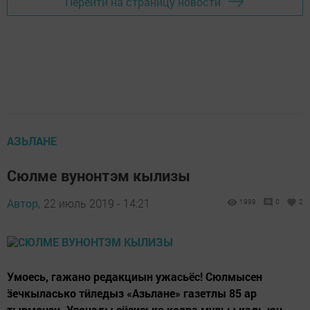
Перейти на страницу новости
АЗЬЛАНЕ
Сюлме вунонтэм кылизы
Автор,
22 июль 2019 - 14:21
1999
0
2
Умоесь, гажано редакциын ужасьёс! Сюлмысен
ӟечкыласько тӥледыз «Азьлане» газетлы 85 ар
тырмонэн. Улонады сӥзисько кедра мульы кадь юн