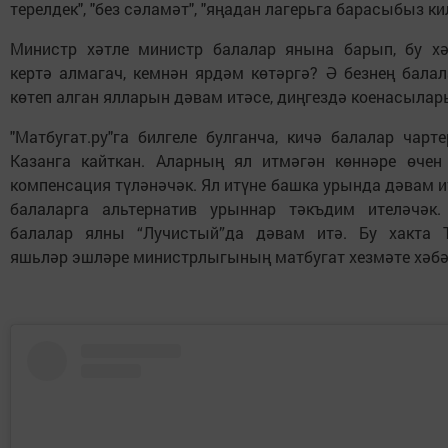
терелдек", "без сәламәт", "яңадан лагерьга барасыбыз кил
Министр хәтле министр балалар янына барып, бу х
кертә алмагач, кемнән ярдәм көтәргә? Ә безнең бала
көтеп алган ялларын дәвам итәсе, диңгездә коенасылары 
"Матбугат.ру"га билгеле булганча, кичә балалар чарт
Казанга кайткан. Аларның ял итмәгән көннәре өчен 
компенсация түләнәчәк. Ял итүне башка урында дәвам и
балаларга альтернатив урыннар тәкъдим ителәчәк.
балалар ялны “Лучистый”да дәвам итә. Бу хакта 
яшьләр эшләре министрлыгының матбугат хезмәте хәбә