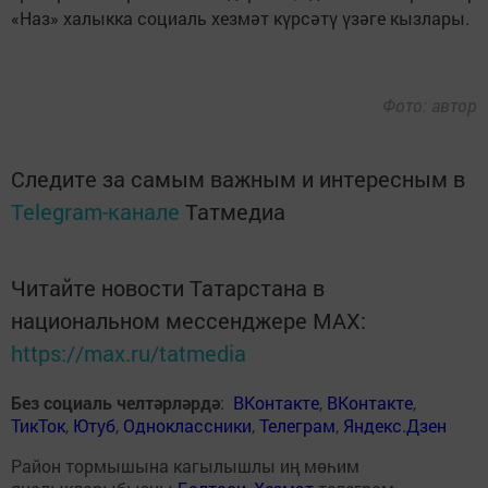
«Наз» халыкка социаль хезмәт күрсәтү үзәге кызлары.
Фото: автор
Следите за самым важным и интересным в
Telegram-канале
Татмедиа
Читайте новости Татарстана в
национальном мессенджере MАХ:
https://max.ru/tatmedia
Без социаль челтәрләрдә
:
ВКонтакте
,
ВКонтакте
,
ТикТок
,
Ютуб
,
Одноклассники
,
Телеграм
,
Яндекс.Дзен
Район тормышына кагылышлы иң мөһим