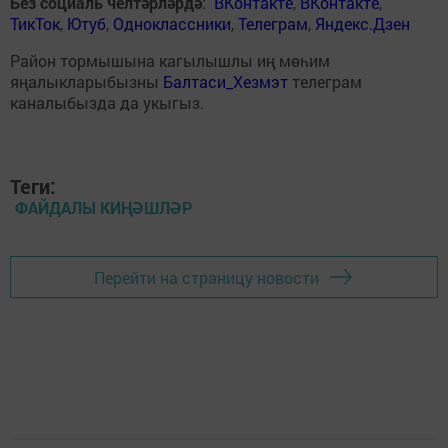
Без социаль челтәрләрдә
:
ВКонтакте
,
ВКонтакте
,
ТикТок
,
Ютуб
,
Одноклассники
,
Телеграм
,
Яндекс.Дзен
Район тормышына кагылышлы иң мөһим
яңалыкларыбызны
Балтаси_Хезмэт
телеграм
каналыбызда да укыгыз.
Теги:
ФАЙДАЛЫ КИҢӘШЛӘР
Перейти на страницу новости