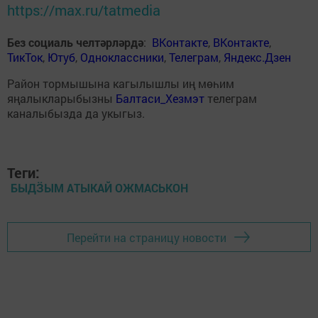
https://max.ru/tatmedia
Без социаль челтәрләрдә
:
ВКонтакте
,
ВКонтакте
,
ТикТок
,
Ютуб
,
Одноклассники
,
Телеграм
,
Яндекс.Дзен
Район тормышына кагылышлы иң мөһим
яңалыкларыбызны
Балтаси_Хезмэт
телеграм
каналыбызда да укыгыз.
Теги:
БЫДӞЫМ АТЫКАЙ ОЖМАСЬКОН
Перейти на страницу новости