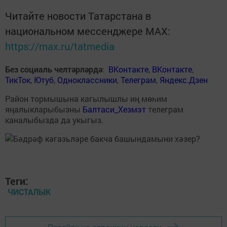
Читайте новости Татарстана в
национальном мессенджере MАХ:
https://max.ru/tatmedia
Без социаль челтәрләрдә
:
ВКонтакте
,
ВКонтакте
,
ТикТок
,
Ютуб
,
Одноклассники
,
Телеграм
,
Яндекс.Дзен
Район тормышына кагылышлы иң мөһим
яңалыкларыбызны
Балтаси_Хезмэт
телеграм
каналыбызда да укыгыз.
Теги:
ЧИСТАЛЫК