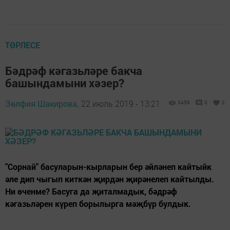
ТӨРЛЕСЕ
Бәдрәф кәгазьләре бакча
башындамыни хәзер?
Зөлфия Шакирова,
22 июль 2019 - 13:21
3459
0
2
"Сорнай" басуларын-кырларын бер әйләнеп кайтыйк
әле дип чыгып киткән җирдән җирәнелеп кайтылды.
Ни өченме? Басуга да җиталмадык, бәдрәф
кәгазьләрен күреп борылырга мәҗбүр булдык.