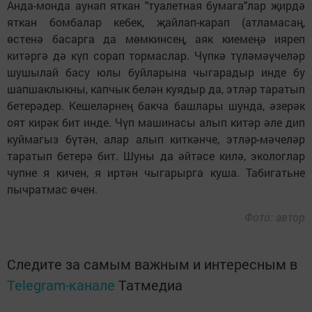
Анда-монда аунап яткан "туалетная бумага"лар җирдә
яткан бомбалар кебек, җайлап-карап (атламасаң,
өстенә басарга да мөмкинсең, аяк киемеңә ияреп
китәргә дә күп сорап тормаслар. Чүпкә түләмәүчеләр
шушылай басу юлы буйларына чыгарадыр инде бу
шапшаклыкны, капчык белән куядыр да, этләр таратып
бетерәдер. Кешеләрнең бакча башлары шунда, әзерәк
оят кирәк бит инде. Чүп машинасы алып китәр әле дип
куймагыз бүтән, алар алып киткәнче, этләр-мәчеләр
таратып бетерә бит. Шуны да әйтәсе килә, экологлар
чупне я кичен, я иртән чыгарырга куша. Табигатьне
пычратмас өчен.
Фото: автор
Следите за самым важным и интересным в
Telegram-канале
Татмедиа