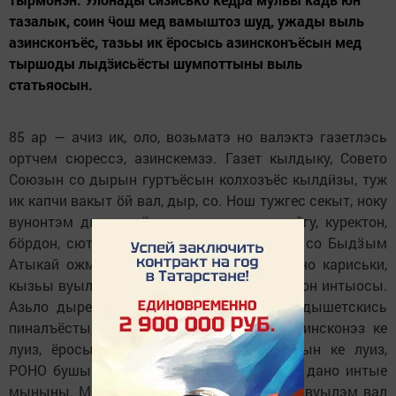
тазалык, соин ӵош мед вамыштоз шуд, ужады выль
азинсконъёс, тазьы ик ёросысь азинсконъёсын мед
тыршоды лыдӟисьёсты шумпоттыны выль
статьяосын.
85 ар — ачиз ик, оло, возьматэ но валэктэ газетлэсь
ортчем сюрессэ, азинскемзэ. Газет кылдыку, Совето
Союзын со дырын гуртъёсын колхозъёс кылдӥзы, туж
ик капчи вакыт ӧй вал, дыр, со. Нош тужгес секыт, ноку
вунонтэм дыр, кудӥз котькуд семьяе кайгу, куректон,
бӧрдон, сютэм улон но курадӟон вайиз — со Быдӟым
Атыкай ожмаськон. Соин сэрен ик гожтоно кариськи,
кызьы вуылыны кылдӥз ӟырдыт ожмаськон интыосы.
Азьло дыре, Совето Союз аръёсы умой дышетскись
пиналъёсты, спорт яке мукет удысын азинсконэз ке
луиз, ёросын школа азьветлӥсь интыосын ке луиз,
РОНО бушын путёвка сётылӥз кыӵе ке но дано интые
мыныны. Милям школае азьло аръёсы но вуылэм вал