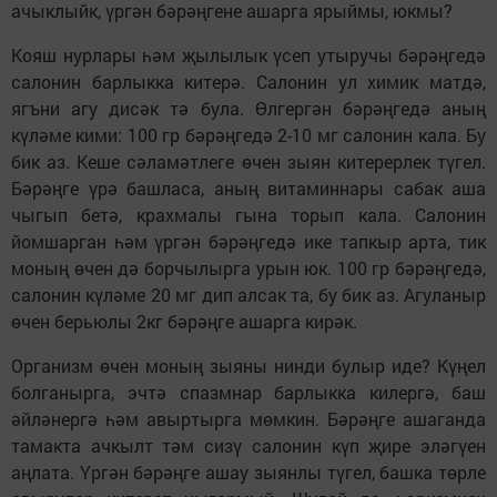
ачыклыйк, үргән бәрәңгене ашарга ярыймы, юкмы?
Кояш нурлары һәм җылылык үсеп утыручы бәрәңгедә
салонин барлыкка китерә. Салонин ул химик матдә,
ягъни агу дисәк тә була. Өлгергән бәрәңгедә аның
күләме кими: 100 гр бәрәңгедә 2-10 мг салонин кала. Бу
бик аз. Кеше сәламәтлеге өчен зыян китерерлек түгел.
Бәрәңге үрә башласа, аның витаминнары сабак аша
чыгып бетә, крахмалы гына торып кала. Салонин
йомшарган һәм үргән бәрәңгедә ике тапкыр арта, тик
моның өчен дә борчылырга урын юк. 100 гр бәрәңгедә,
салонин күләме 20 мг дип алсак та, бу бик аз. Агуланыр
өчен берьюлы 2кг бәрәңге ашарга кирәк.
Организм өчен моның зыяны нинди булыр иде? Күңел
болганырга, эчтә спазмнар барлыкка килергә, баш
әйләнергә һәм авыртырга мөмкин. Бәрәңге ашаганда
тамакта ачкылт тәм сизү салонин күп җире эләгүен
аңлата. Үргән бәрәңге ашау зыянлы түгел, башка төрле