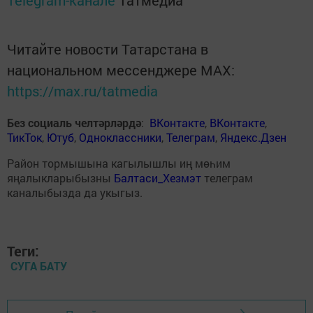
Telegram-канале
Татмедиа
Читайте новости Татарстана в
национальном мессенджере MАХ:
https://max.ru/tatmedia
Без социаль челтәрләрдә
:
ВКонтакте
,
ВКонтакте
,
ТикТок
,
Ютуб
,
Одноклассники
,
Телеграм
,
Яндекс.Дзен
Район тормышына кагылышлы иң мөһим
яңалыкларыбызны
Балтаси_Хезмэт
телеграм
каналыбызда да укыгыз.
Теги:
СУГА БАТУ