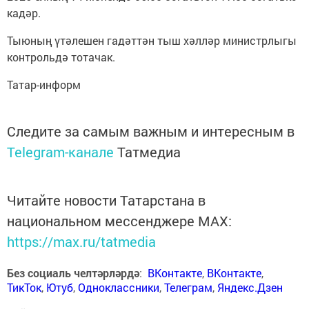
кадәр.
Тыюның үтәлешен гадәттән тыш хәлләр министрлыгы
контрольдә тотачак.
Татар-информ
Следите за самым важным и интересным в
Telegram-канале
Татмедиа
Читайте новости Татарстана в
национальном мессенджере MАХ:
https://max.ru/tatmedia
Без социаль челтәрләрдә
:
ВКонтакте
,
ВКонтакте
,
ТикТок
,
Ютуб
,
Одноклассники
,
Телеграм
,
Яндекс.Дзен