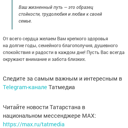
Ваш жизненный путь — это образец
стойкости, трудолюбия и любви к своей
семье.
От всего сердца желаем Вам крепкого здоровья
на долгие годы, семейного благополучия, душевного
спокойствия и радости в каждом дне! Пусть Вас всегда
окружают внимание и забота близких.
Следите за самым важным и интересным в
Telegram-канале
Татмедиа
Читайте новости Татарстана в
национальном мессенджере MАХ:
https://max.ru/tatmedia