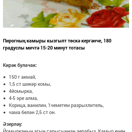
Пирогның камыры кызгылт төскә кергәнче, 180
градуслы мичтә 15-20 минут тотасы
Кирәк булачак:
150 г акмай,
1,5 ст шикәр комы,
4йомырка,
4-5 эре алма,
Корица, ванилин, 1чеметем разрыхлитель,
чама белән 2,5 ст он.
Әзерләү:
Йомырканың агын сарысыннан аерабыз. Камыр өчен