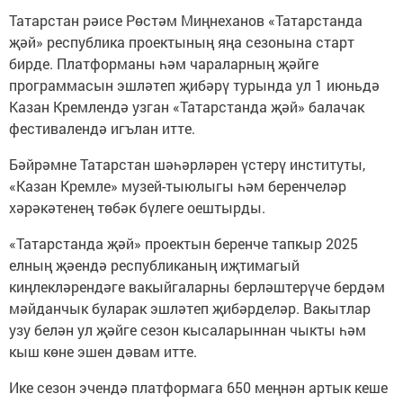
Татарстан рәисе Рөстәм Миңнеханов «Татарстанда
җәй» республика проектының яңа сезонына старт
бирде. Платформаны һәм чараларның җәйге
программасын эшләтеп җибәрү турында ул 1 июньдә
Казан Кремлендә узган «Татарстанда җәй» балачак
фестивалендә игълан итте.
Бәйрәмне Татарстан шәһәрләрен үстерү институты,
«Казан Кремле» музей-тыюлыгы һәм беренчеләр
хәрәкәтенең төбәк бүлеге оештырды.
«Татарстанда җәй» проектын беренче тапкыр 2025
елның җәендә республиканың иҗтимагый
киңлекләрендәге вакыйгаларны берләштерүче бердәм
мәйданчык буларак эшләтеп җибәрделәр. Вакытлар
узу белән ул җәйге сезон кысаларыннан чыкты һәм
кыш көне эшен дәвам итте.
Ике сезон эчендә платформага 650 меңнән артык кеше