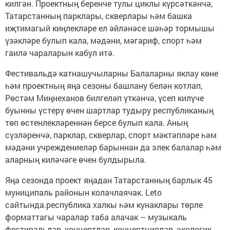
килгән. Проектның беренче тулы циклы күрсәткәнчә,
Татарстанның парклары, скверлары һәм башка
иҗтимагый киңлекләре ел әйләнәсе шәһәр тормышы
үзәкләре булып кала, мәдәни, мәгариф, спорт һәм
гаилә чараларын кабул итә.
Фестивальдә катнашучыларны Балаларны яклау көне
һәм проектның яңа сезоны башлану белән котлап,
Рөстәм Миңнеханов билгеләп үткәнчә, үсеп килүче
буынны үстерү өчен шартлар тудыру республиканың
төп өстенлекләреннән берсе булып кала. Аның
сүзләренчә, парклар, скверлар, спорт мәктәпләре һәм
мәдәни учреждениеләр барыннан да элек балалар һәм
аларның киләчәге өчен булдырыла.
Яңа сезонда проект яңадан Татарстанның барлык 45
муниципаль районын колачлаячак. Leto
сайтында.республика халкы һәм кунаклары төрле
форматтагы чаралар таба алачак – музыкаль
фестивальләр, концертлар, концертцияләр, экологик