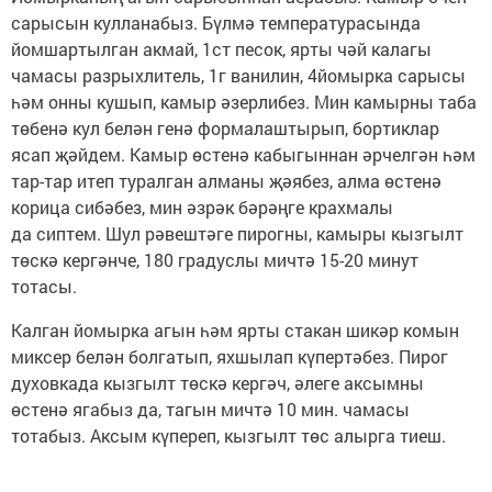
сарысын кулланабыз. Бүлмә температурасында
йомшартылган акмай, 1ст песок, ярты чәй калагы
чамасы разрыхлитель, 1г ванилин, 4йомырка сарысы
һәм онны кушып, камыр әзерлибез. Мин камырны таба
төбенә кул белән генә формалаштырып, бортиклар
ясап җәйдем. Камыр өстенә кабыгыннан әрчелгән һәм
тар-тар итеп туралган алманы җәябез, алма өстенә
корица сибәбез, мин әзрәк бәрәңге крахмалы
да сиптем. Шул рәвештәге пирогны, камыры кызгылт
төскә кергәнче, 180 градуслы мичтә 15-20 минут
тотасы.
Калган йомырка агын һәм ярты стакан шикәр комын
миксер белән болгатып, яхшылап күпертәбез. Пирог
духовкада кызгылт төскә кергәч, әлеге аксымны
өстенә ягабыз да, тагын мичтә 10 мин. чамасы
тотабыз. Аксым күпереп, кызгылт төс алырга тиеш.