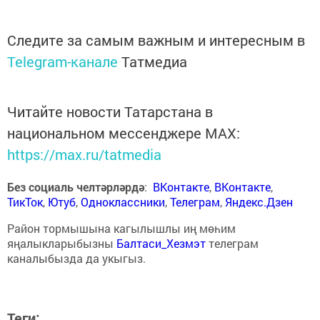
Следите за самым важным и интересным в
Telegram-канале
Татмедиа
Читайте новости Татарстана в
национальном мессенджере MАХ:
https://max.ru/tatmedia
Без социаль челтәрләрдә
:
ВКонтакте
,
ВКонтакте
,
ТикТок
,
Ютуб
,
Одноклассники
,
Телеграм
,
Яндекс.Дзен
Район тормышына кагылышлы иң мөһим
яңалыкларыбызны
Балтаси_Хезмэт
телеграм
каналыбызда да укыгыз.
Теги: