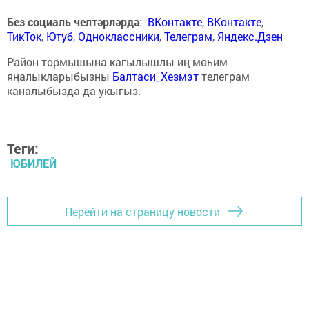
Без социаль челтәрләрдә
:
ВКонтакте
,
ВКонтакте
,
ТикТок
,
Ютуб
,
Одноклассники
,
Телеграм
,
Яндекс.Дзен
Район тормышына кагылышлы иң мөһим
яңалыкларыбызны
Балтаси_Хезмэт
телеграм
каналыбызда да укыгыз.
Теги:
ЮБИЛЕЙ
Перейти на страницу новости