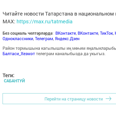
Читайте новости Татарстана в национальном
MАХ:
https://max.ru/tatmedia
Без социаль челтәрләрдә
:
ВКонтакте
,
ВКонтакте
,
ТикТок
,
Одноклассники
,
Телеграм
,
Яндекс.Дзен
Район тормышына кагылышлы иң мөһим яңалыкларыб
Балтаси_Хезмэт
телеграм каналыбызда да укыгыз.
Теги:
САБАНТУЙ
Перейти на страницу новости