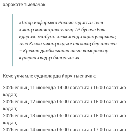
хәрәкәте тыелачак.
«Татар-информ»га Россия гадәттән тыш
хәлләр министрлыгының ТР буенча Баш
идарәсе матбугат хезмәтендә аңлатуларынча,
тыю Казан чикләрендәге елганың бер өлешен
– Кремль дамбасыннан алып компрессор
күперенә кадәр билгеләнгән.
Кече үлчәмле судноларда йөрү тыелачак:
2026 елның 11 июнендә 14:00 сәгатьтән 16:00 сәгатькә
кадәр;
2026 елның 12 июнендә 06:00 сәгатьтән 15:00 сәгатькә
кадәр;
2026 елның 13 июнендә 06:00 сәгатьтән 15:00 сәгатькә
кадәр;
2026 елның 14 июнендә 06:00 сәгатьтән 17:00 сәгатькә