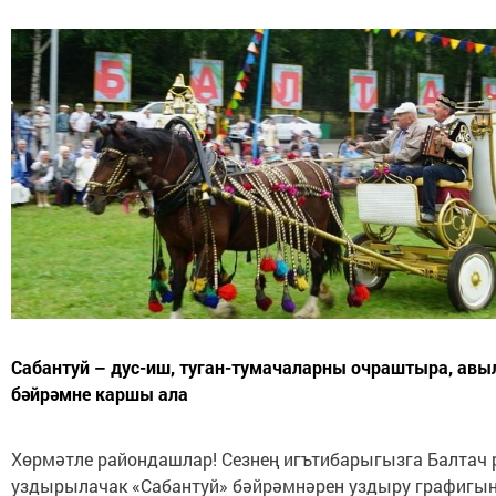
Сабантуй – дус-иш, туган-тумачаларны очраштыра, авыл
бәйрәмне каршы ала
Хөрмәтле райондашлар! Сезнең игътибарыгызга Балтач
уздырылачак «Сабантуй» бәйрәмнәрен уздыру графигын