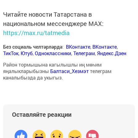
Читайте новости Татарстана в
национальном мессенджере MАХ:
https://max.ru/tatmedia
Без социаль челтәрләрдә
:
ВКонтакте
,
ВКонтакте
,
ТикТок
,
Ютуб
,
Одноклассники
,
Телеграм
,
Яндекс.Дзен
Район тормышына кагылышлы иң мөһим
яңалыкларыбызны
Балтаси_Хезмэт
телеграм
каналыбызда да укыгыз.
Оставляйте реакции