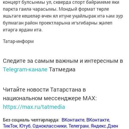
концерт булсынмы ул, скверда спорт бәйрәмеме яки
паркта гаилә чарасымы. Мондый формат төрле
яшьтәге кешеләр өчен ял итүне уңайлырак итә һәм зур
булмаган район проектларына игътибарны җәлеп
итәргә ярдәм итә.
Татар-информ
Следите за самым важным и интересным в
Telegram-канале
Татмедиа
Читайте новости Татарстана в
национальном мессенджере MАХ:
https://max.ru/tatmedia
Без социаль челтәрләрдә
:
ВКонтакте
,
ВКонтакте
,
ТикТок
,
Ютуб
,
Одноклассники
,
Телеграм
,
Яндекс.Дзен