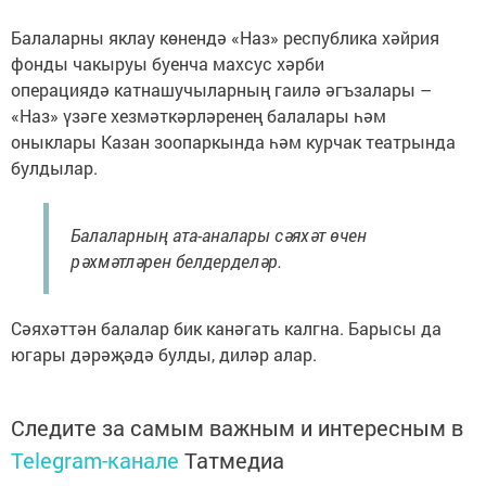
Балаларны яклау көнендә «Наз» республика хәйрия
фонды чакыруы буенча махсус хәрби
операциядә катнашучыларның гаилә әгъзалары –
«Наз» үзәге хезмәткәрләренең балалары һәм
оныклары Казан зоопаркында һәм курчак театрында
булдылар.
Балаларның ата-аналары сәяхәт өчен
рәхмәтләрен белдерделәр.
Сәяхәттән балалар бик канәгать калгна. Барысы да
югары дәрәҗәдә булды, диләр алар.
Следите за самым важным и интересным в
Telegram-канале
Татмедиа