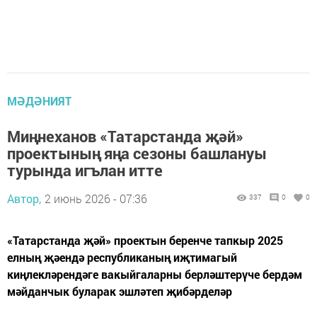
МӘДӘНИЯТ
Миңнеханов «Татарстанда җәй»
проектының яңа сезоны башлануы
турында игълан итте
Автор,
2 июнь 2026 - 07:36
337
0
0
«Татарстанда җәй» проектын беренче тапкыр 2025
елның җәендә республиканың иҗтимагый
киңлекләрендәге вакыйгаларны берләштерүче бердәм
мәйданчык буларак эшләтеп җибәрделәр