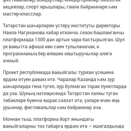
акцияләр, спорт ярышлары, гаилә бәйрәмнәре һәм
мастер-класслар.
Татарстан шәһәрләрен үстерү институты директоры
Наилә Нагуманова хәбәр иткәнчә, сезон башланганчы
платформада 1300 дән артык чара бастырылган. Шул
ук вакытта афиша көн саен тулыланачак, ә
программаның бер өлешен оештыручылар әлегә
ачмый.
Проект республикада вакыйгалы туризм үсешенә
ярдәм итүен дәвам итә. Чаралар Казанда һәм зур
шәһәрләрдә генә түгел, зур булмаган торак пунктларда
да уза. Шуның нәтиҗәсендә Татарстан халкы туган
төбәкләре буенча ешрак сәяхәт итә, үзләре өчен яңа
урыннар, фестивальләр һәм бәйрәмнәр ача.
Моннан тыш, платформа йорт янындагы
вакыйгаларны тиз табарга ярдәм итә – ишегалдында