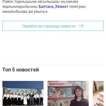
Район тормышына кагылышлы иң мөһим
яңалыкларыбызны
Балтаси_Хезмэт
телеграм
каналыбызда да укыгыз.
Перейти на страницу новости
Топ 5 новостей