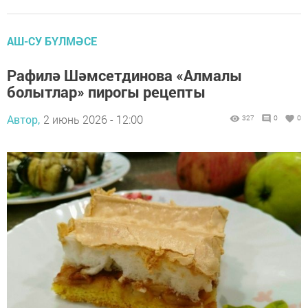
АШ-СУ БҮЛМӘСЕ
Рафилә Шәмсетдинова «Алмалы
болытлар» пирогы рецепты
Автор,
2 июнь 2026 - 12:00
327
0
0