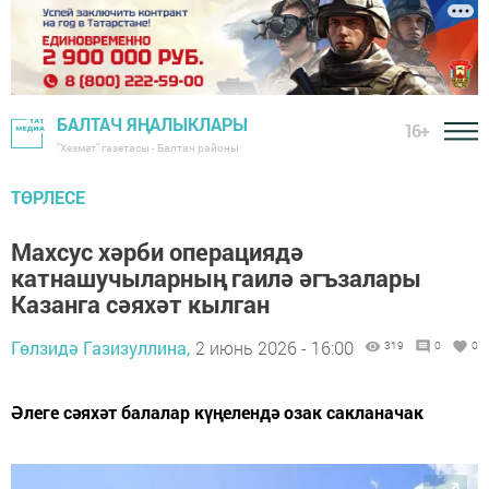
БАЛТАЧ ЯҢАЛЫКЛАРЫ
16+
"Хезмәт" газетасы - Балтач районы
ТӨРЛЕСЕ
Махсус хәрби операциядә
катнашучыларның гаилә әгъзалары
Казанга сәяхәт кылган
Гөлзидә Газизуллина,
2 июнь 2026 - 16:00
319
0
0
Әлеге сәяхәт балалар күңелендә озак сакланачак