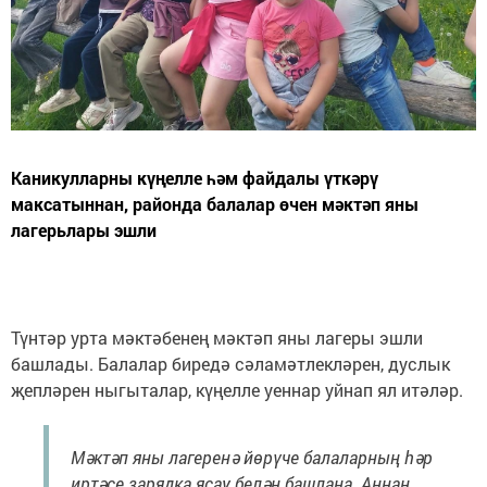
Каникулларны күңелле һәм файдалы үткәрү
максатыннан, районда балалар өчен мәктәп яны
лагерьлары эшли
Түнтәр урта мәктәбенең мәктәп яны лагеры эшли
башлады. Балалар биредә сәламәтлекләрен, дуслык
җепләрен ныгыталар, күңелле уеннар уйнап ял итәләр.
Мәктәп яны лагеренә йөрүче балаларның һәр
иртәсе зарядка ясау белән башлана. Аннан