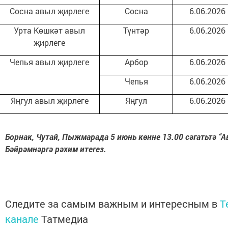
Сосна авыл җирлеге
Сосна
6.06.2026
Урта Көшкәт авыл
Түнтәр
6.06.2026
җирлеге
Чепья авыл җирлеге
Арбор
6.06.2026
Чепья
6.06.2026
Яңгул авыл җирлеге
Яңгул
6.06.2026
Борнак, Чутай,
Пыжмарада 5 июнь көнне 13.00 сәгатьтә “А
Бәйрәмнәргә рәхим итегез.
Следите за самым важным и интересным в
T
канале
Татмедиа