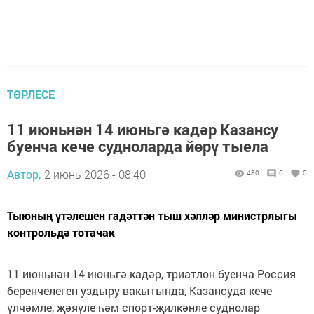
ТӨРЛЕСЕ
11 июньнән 14 июньгә кадәр Казансу
буенча кече судноларда йөрү тыела
Автор,
2 июнь 2026 - 08:40
480
0
0
Тыюның үтәлешен гадәттән тыш хәлләр министрлыгы
контрольдә тотачак
11 июньнән 14 июньгә кадәр, триатлон буенча Россия
беренчелеген уздыру вакытында, Казансуда кече
үлчәмле, җәяүле һәм спорт-җилкәнле суднолар