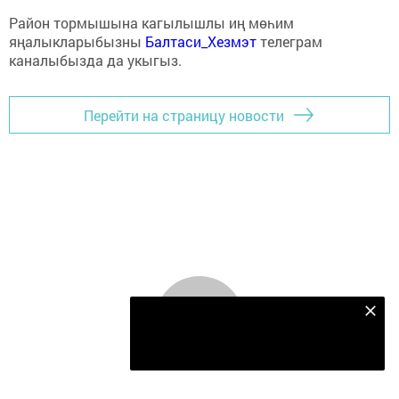
Район тормышына кагылышлы иң мөһим
яңалыкларыбызны
Балтаси_Хезмэт
телеграм
каналыбызда да укыгыз.
Перейти на страницу новости
Безнең Яндекс Дзен каналына языл
Подписаться