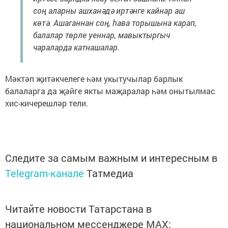
соң аларны ашханәдә иртәнге кайнар аш
көтә. Ашаганнан соң, һава торышына карап,
балалар төрле уеннар, мавыктыргыч
чараларда катнашалар.
Мәктәп җитәкчелеге һәм укытучылар барлык
балаларга да җәйге якты маҗаралар һәм онытылмас
хис-кичерешләр тели.
Следите за самым важным и интересным в
Telegram-канале
Татмедиа
Читайте новости Татарстана в
национальном мессенджере MАХ: