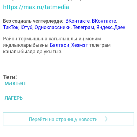
https://max.ru/tatmedia
Без социаль челтәрләрдә
:
ВКонтакте
,
ВКонтакте
,
ТикТок
,
Ютуб
,
Одноклассники
,
Телеграм
,
Яндекс.Дзен
Район тормышына кагылышлы иң мөһим
яңалыкларыбызны
Балтаси_Хезмэт
телеграм
каналыбызда да укыгыз.
Теги:
МӘКТӘП
ЛАГЕРЬ
Перейти на страницу новости