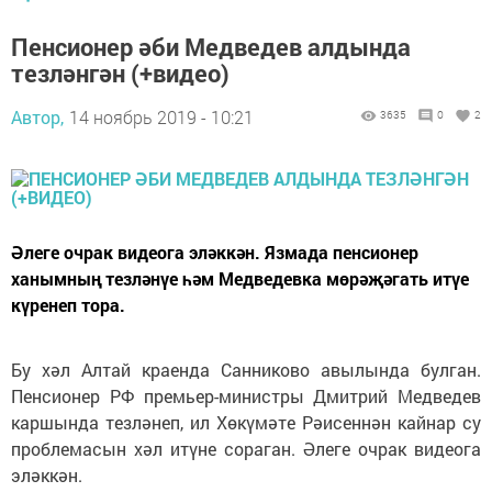
Пенсионер әби Медведев алдында
тезләнгән (+видео)
Автор,
14 ноябрь 2019 - 10:21
3635
0
2
Әлеге очрак видеога эләккән. Язмада пенсионер
ханымның тезләнүе һәм Медведевка мөрәҗәгать итүе
күренеп тора.
Бу хәл Алтай краенда Санниково авылында булган.
Пенсионер РФ премьер-министры Дмитрий Медведев
каршында тезләнеп, ил Хөкүмәте Рәисеннән кайнар су
проблемасын хәл итүне сораган. Әлеге очрак видеога
эләккән.