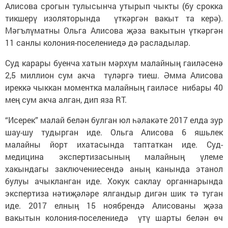
Алисова срогын тулысынча утырып чыкты (бу срокка
тикшерү изоляторында үткәргән вакыт та керә).
Мәгълүматны Ольга Алисова җәза вакытын үткәргән
11 санлы колония-поселениедә дә расладылар.
Суд карары буенча хатын мәрхүм малайның гаиләсенә
2,5 миллион сум акча түләргә тиеш. Әмма Алисова
иреккә чыккан моментка малайның гаиләсе нибары 40
мең сум акча алган, дип яза RT.
“Исерек” малай белән булган юл һәлакәте 2017 елда зур
шау-шу тудырган иде. Ольга Алисова 6 яшьлек
малайны йорт ихатасында таптаткан иде. Суд-
медицина экспертизасының малайның үлеме
хакындагы заключениесендә аның канында этанол
булуы ачыкланган иде. Хокук саклау органнарында
экспертиза нәтиҗәләре ялгандыр дигән шик тә туган
иде. 2017 елның 15 ноябрендә Алисованы җәза
вакытын колония-поселениедә үтү шарты белән өч