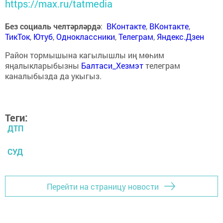
https://max.ru/tatmedia
Без социаль челтәрләрдә
:
ВКонтакте
,
ВКонтакте
,
ТикТок
,
Ютуб
,
Одноклассники
,
Телеграм
,
Яндекс.Дзен
Район тормышына кагылышлы иң мөһим
яңалыкларыбызны
Балтаси_Хезмэт
телеграм
каналыбызда да укыгыз.
Теги:
ДТП
СУД
Перейти на страницу новости