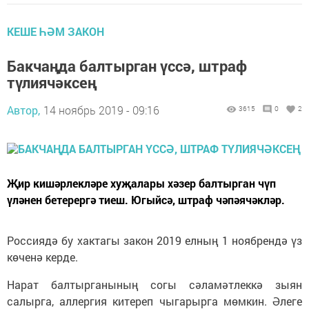
КЕШЕ ҺӘМ ЗАКОН
Бакчаңда балтырган үссә, штраф
түлиячәксең
Автор,
14 ноябрь 2019 - 09:16
3615
0
2
Җир кишәрлекләре хуҗалары хәзер балтырган чүп
үләнен бетерергә тиеш. Югыйсә, штраф чәпәячәкләр.
Россиядә бу хактагы закон 2019 елның 1 ноябрендә үз
көченә керде.
Нарат балтырганының согы сәламәтлеккә зыян
салырга, аллергия китереп чыгарырга мөмкин. Әлеге