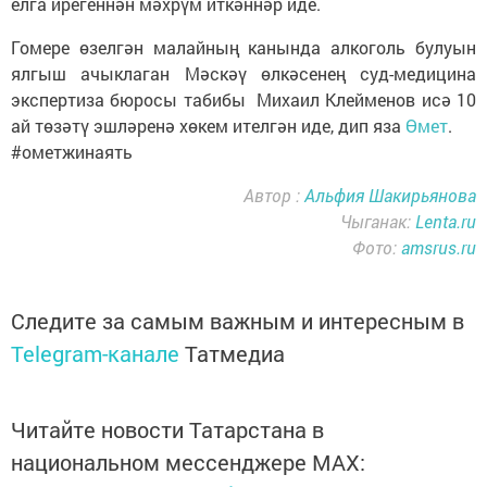
елга ирегеннән мәхрүм иткәннәр иде.
Гомере өзелгән малайның канында алкоголь булуын
ялгыш ачыклаган Мәскәү өлкәсенең суд-медицина
экспертиза бюросы табибы Михаил Клейменов исә 10
ай төзәтү эшләренә хөкем ителгән иде, дип яза
Өмет
.
#ометжинаять
Автор :
Альфия Шакирьянова
Чыганак:
Lenta.ru
Фото:
amsrus.ru
Следите за самым важным и интересным в
Telegram-канале
Татмедиа
Читайте новости Татарстана в
национальном мессенджере MАХ: