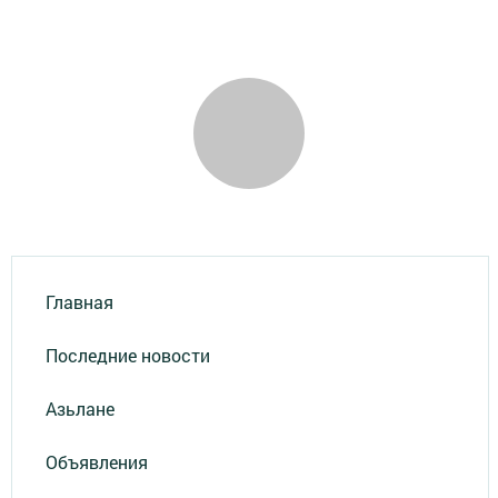
Главная
Последние новости
Азьлане
Объявления