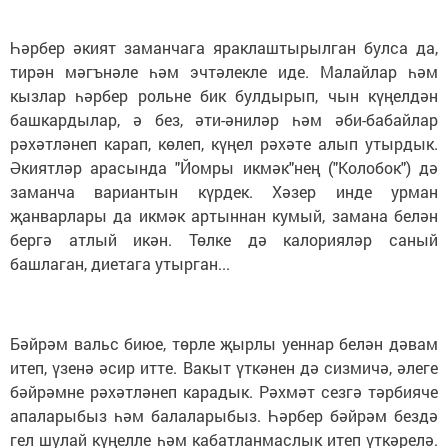
Һәрбер әкият заманчага яраклаштырылган булса да,
тирән мәгънәле һәм эчтәлекле иде. Малайлар һәм
кызлар һәрбер рольне бик булдырып, чын күңелдән
башкардылар, ә без, әти-әниләр һәм әби-бабайлар
рәхәтләнеп карап, көлеп, күңел рәхәте алып утырдык.
Әкиятләр арасында "Йомры икмәк"нең ("Колобок") дә
заманча вариантын күрдек. Хәзер инде урман
җанварлары да икмәк артыннан кумый, замана белән
бергә атлый икән. Төлке дә калорияләр саный
башлаган, диетага утырган...
Бәйрәм вальс биюе, төрле җырлы уеннар белән дәвам
итеп, үзенә әсир итте. Вакыт үткәнен дә сизмичә, әлеге
бәйрәмне рәхәтләнеп карадык. Рәхмәт сезгә тәрбияче
апаларыбыз һәм балаларыбыз. Һәрбер бәйрәм бездә
гел шулай күңелле һәм кабатланмаслык итеп үткәрелә.