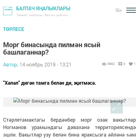
БАЛТАЧ ЯҢАЛЫКЛАРЫ
16+
"Хезмәт" газетасы - Балтач районы
ТӨРЛЕСЕ
Морг бинасында пилмән ясый
башлаганнар?
Автор,
14 ноябрь 2019 - 13:21
3882
0
1
"Хәләл" дигән тамга белән ди, җитмәсә.
Стәрлетамактагы бердәнбер морг озак вакытлар
Ногманов урамындагы дәваханә территориясендә
эшли. Вакытлар узу белән бина яраксызга әйләнә һәм