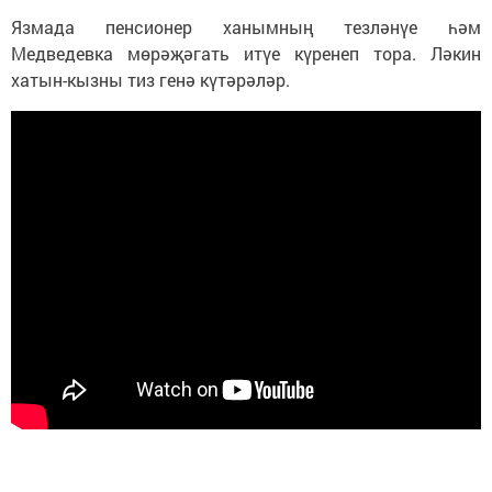
Язмада пенсионер ханымның тезләнүе һәм
Медведевка мөрәҗәгать итүе күренеп тора. Ләкин
хатын-кызны тиз генә күтәрәләр.