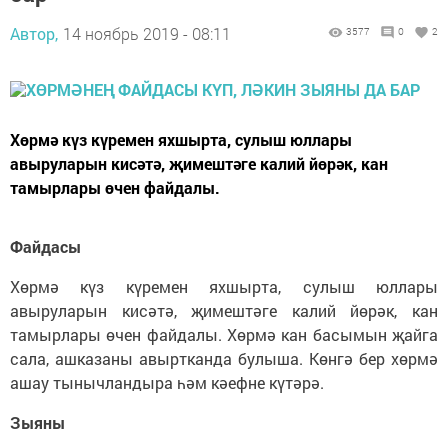
Автор,
14 ноябрь 2019 - 08:11
3577
0
2
Хөрмә күз күремен яхшырта, сулыш юллары
авыруларын кисәтә, җимештәге калий йөрәк, кан
тамырлары өчен файдалы.
Файдасы
Хөрмә күз күремен яхшырта, сулыш юллары
авыруларын кисәтә, җимештәге калий йөрәк, кан
тамырлары өчен файдалы. Хөрмә кан басымын җайга
сала, ашказаны авыртканда булыша. Көнгә бер хөрмә
ашау тынычландыра һәм кәефне күтәрә.
Зыяны