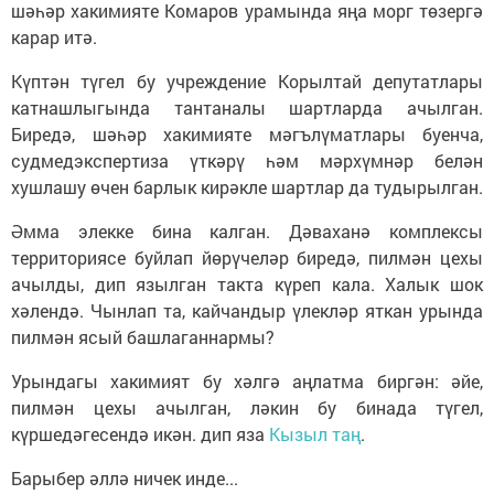
шәһәр хакимияте Комаров урамында яңа морг төзергә
карар итә.
Күптән түгел бу учреждение Корылтай депутатлары
катнашлыгында тантаналы шартларда ачылган.
Биредә, шәһәр хакимияте мәгълүматлары буенча,
судмедэкспертиза үткәрү һәм мәрхүмнәр белән
хушлашу өчен барлык кирәкле шартлар да тудырылган.
Әмма элекке бина калган. Дәваханә комплексы
территориясе буйлап йөрүчеләр биредә, пилмән цехы
ачылды, дип язылган такта күреп кала. Халык шок
хәлендә. Чынлап та, кайчандыр үлекләр яткан урында
пилмән ясый башлаганнармы?
Урындагы хакимият бу хәлгә аңлатма биргән: әйе,
пилмән цехы ачылган, ләкин бу бинада түгел,
күршедәгесендә икән. дип яза
Кызыл таң
.
Барыбер әллә ничек инде...