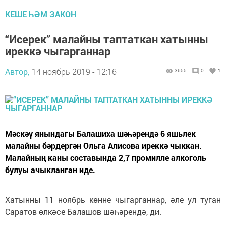
КЕШЕ ҺӘМ ЗАКОН
“Исерек” малайны таптаткан хатынны
иреккә чыгарганнар
Автор,
14 ноябрь 2019 - 12:16
3655
0
1
Мәскәү янындагы Балашиха шәһәрендә 6 яшьлек
малайны бәрдергән Ольга Алисова иреккә чыккан.
Малайның каны составында 2,7 промилле алкоголь
булуы ачыкланган иде.
Хатынны 11 ноябрь көнне чыгарганнар, әле ул туган
Саратов өлкәсе Балашов шәһәрендә, ди.