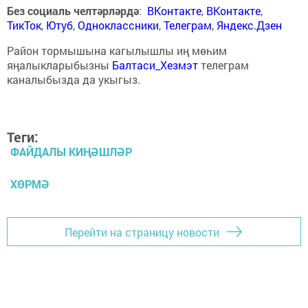
Без социаль челтәрләрдә
:
ВКонтакте
,
ВКонтакте
,
ТикТок
,
Ютуб
,
Одноклассники
,
Телеграм
,
Яндекс.Дзен
Район тормышына кагылышлы иң мөһим
яңалыкларыбызны
Балтаси_Хезмэт
телеграм
каналыбызда да укыгыз.
Теги:
ФАЙДАЛЫ КИҢӘШЛӘР
ХӨРМӘ
Перейти на страницу новости