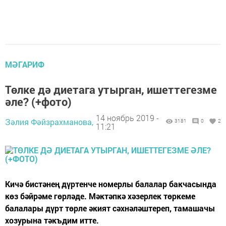
МӘГАРИФ
Төлке дә диетага утырган, ишеттегезме
әле? (+фото)
14 ноябрь 2019 -
Зәлия Фәйзрахманова,
3181
0
2
11:21
Кичә бистәнең дүртенче номерлы балалар бакчасында
көз бәйрәме гөрләде. Мәктәпкә хәзерлек төркеме
балалары дүрт төрле әкият сәхнәләштереп, тамашачы
хозурына тәкъдим итте.