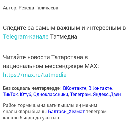
Автор: Резеда Галикәева
Следите за самым важным и интересным в
Telegram-канале
Татмедиа
Читайте новости Татарстана в
национальном мессенджере MАХ:
https://max.ru/tatmedia
Без социаль челтәрләрдә
:
ВКонтакте
,
ВКонтакте
,
ТикТок
,
Ютуб
,
Одноклассники
,
Телеграм
,
Яндекс.Дзен
Район тормышына кагылышлы иң мөһим
яңалыкларыбызны
Балтаси_Хезмэт
телеграм
каналыбызда да укыгыз.