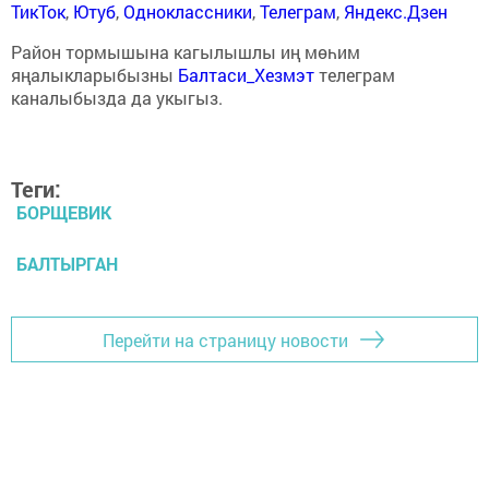
ТикТок
,
Ютуб
,
Одноклассники
,
Телеграм
,
Яндекс.Дзен
Район тормышына кагылышлы иң мөһим
яңалыкларыбызны
Балтаси_Хезмэт
телеграм
каналыбызда да укыгыз.
Теги:
БОРЩЕВИК
БАЛТЫРГАН
Перейти на страницу новости