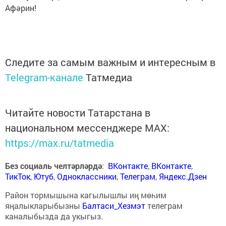
Афәрин!
Следите за самым важным и интересным в
Telegram-канале
Татмедиа
Читайте новости Татарстана в
национальном мессенджере MАХ:
https://max.ru/tatmedia
Без социаль челтәрләрдә
:
ВКонтакте
,
ВКонтакте
,
ТикТок
,
Ютуб
,
Одноклассники
,
Телеграм
,
Яндекс.Дзен
Район тормышына кагылышлы иң мөһим
яңалыкларыбызны
Балтаси_Хезмэт
телеграм
каналыбызда да укыгыз.