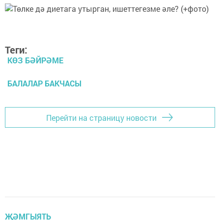
Теги:
КӨЗ БӘЙРӘМЕ
БАЛАЛАР БАКЧАСЫ
Перейти на страницу новости
ҖӘМГЫЯТЬ