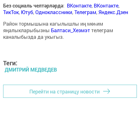
Без социаль челтәрләрдә
:
ВКонтакте
,
ВКонтакте
,
ТикТок
,
Ютуб
,
Одноклассники
,
Телеграм
,
Яндекс.Дзен
Район тормышына кагылышлы иң мөһим
яңалыкларыбызны
Балтаси_Хезмэт
телеграм
каналыбызда да укыгыз.
Теги:
ДМИТРИЙ МЕДВЕДЕВ
Перейти на страницу новости