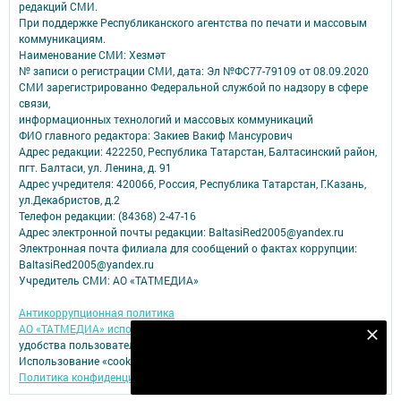
редакций СМИ.
При поддержке Республиканского агентства по печати и массовым
коммуникациям.
Наименование СМИ: Хезмәт
№ записи о регистрации СМИ, дата: Эл №ФС77-79109 от 08.09.2020
СМИ зарегистрированно Федеральной службой по надзору в сфере
связи,
информационных технологий и массовых коммуникаций
ФИО главного редактора: Закиев Вакиф Мансурович
Адрес редакции: 422250, Республика Татарстан, Балтасинский район,
пгт. Балтаси, ул. Ленина, д. 91
Адрес учредителя: 420066, Россия, Республика Татарстан, Г.Казань,
ул.Декабристов, д.2
Телефон редакции: (84368) 2-47-16
Адрес электронной почты редакции: BaltasiRed2005@yandex.ru
Электронная почта филиала для сообщений о фактах коррупции:
BaltasiRed2005@yandex.ru
Учредитель СМИ: АО «ТАТМЕДИА»
Антикоррупционная политика
АО «ТАТМЕДИА» использует «cookie»
для персонализации сервисов и
Безнең Яндекс Дзен каналына языл
удобства пользователей сайтом.
Использование «cookie» можно отменить в настройках браузера.
Подписаться
Политика конфиденциальности