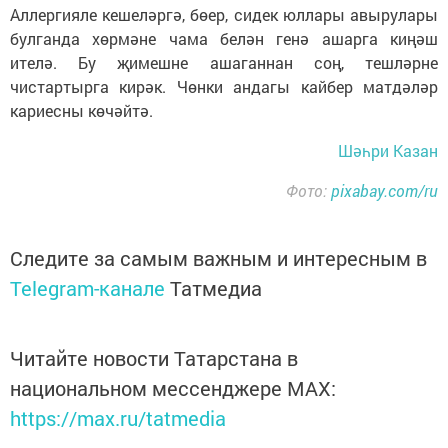
Аллергияле кешеләргә, бөер, сидек юллары авырулары
булганда хөрмәне чама белән генә ашарга киңәш
ителә. Бу җимешне ашаганнан соң, тешләрне
чистартырга кирәк. Чөнки андагы кайбер матдәләр
кариесны көчәйтә.
Шәһри Казан
Фото:
pixabay.com/ru
Следите за самым важным и интересным в
Telegram-канале
Татмедиа
Читайте новости Татарстана в
национальном мессенджере MАХ:
https://max.ru/tatmedia