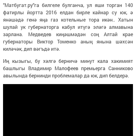
"Матбугат.ру"га билгеле булганча, ул яши торган 140
фатирлы йортта 2016 елдан бирле кайнар су юк, ә
янәшәдә генә яңа газ котельные тора икән.. Хатын
шулай ук губернаторга кабул итүгә эләгә алмавына
зарлана. Медведев киңәшмәдән соң Алтай крае
губернаторы Виктор Томенко аның янына шәхсән
киләчәк, дип вәгъдә итә.
Иң кызыгы, бу хәлгә берничә минут кала хакимият
башлыгы Владимир Малофеев премьерга Санниково
авылында бернинди проблемалар да юк, дип белдерә.