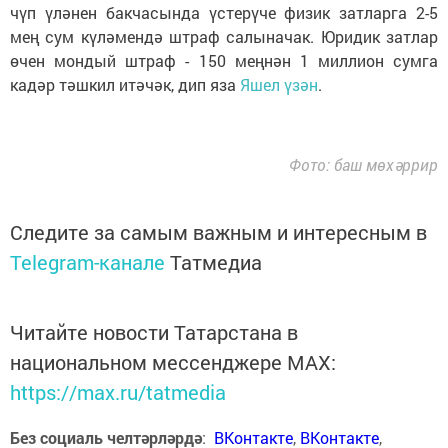
чүп үләнен бакчасында үстерүче физик затларга 2-5
мең сум күләмендә штраф салыначак. Юридик затлар
өчен мондый штраф - 150 меңнән 1 миллион сумга
кадәр тәшкил итәчәк, дип яза
Яшел үзән
.
Фото: баш мөхәррир
Следите за самым важным и интересным в
Telegram-канале
Татмедиа
Читайте новости Татарстана в
национальном мессенджере MАХ:
https://max.ru/tatmedia
Без социаль челтәрләрдә
:
ВКонтакте
,
ВКонтакте
,