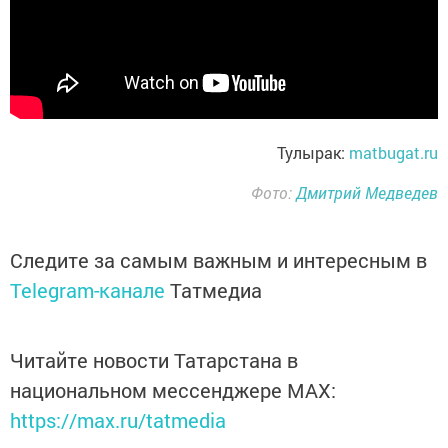
Тулырак:
matbugat.ru
Фото:
Дмитрий Медведев
Следите за самым важным и интересным в
Telegram-канале
Татмедиа
Читайте новости Татарстана в
национальном мессенджере MАХ:
https://max.ru/tatmedia