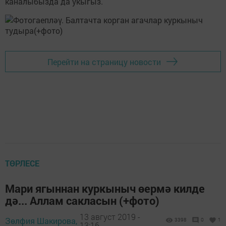
каналыбызда да укыгыз.
Перейти на страницу новости
ТӨРЛЕСЕ
Мари ягыннан куркыныч өермә килде
дә... Аллам сакласын (+фото)
13 август 2019 -
Зөлфия Шакирова,
3398
0
1
13:16