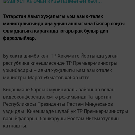
Татарстан Авыл хуҗалыгы һәм азык-төлек
министрлыгында яңа уңыш ашлыгына бәяләр соңгы
еллардагыга караганда югарырак булыр дип
фаразлыйлар.
Бу хакта шимбә көн ТР Хөкүмәте Йортында узган
республика киңәшмәсендә ТР Премьер-министры
урынбасары – авыл хуҗалыгы һәм азык-төлек
министры Марат Әхмәтов хәбәр итте.
Киңәшмәне барлык муниципаль районнар белән
видеоконференцэлемтә режимында Татарстан
Республикасы Президенты Рөстәм Миңнеханов
уздырды. Киңәшмәдә шулай ук ТР Премьер-министры
вазыйфаларын башкаручы Рөстәм Нигъмәтуллин
катнашты.