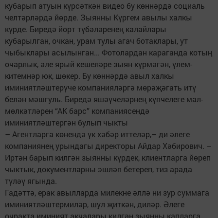
кубарып атуын күрсәткән видео бу көннәрдә социаль
челтәрләрдә йөрде. Зыянны Күргем авылы халкы
күрде. Биредә йорт түбәләренең калайлары
кубарылган, очкан, урам тулы агач ботаклары, ут
чыбыклары асылынган... Фотолардан караганда котың
очарлык, әле ярый кешеләре зыян күрмәгән, үлем-
китемнәр юк, шөкер. Бу көннәрдә авыл халкы
иминиятләштерүче компанияләргә мөрәҗәгать итү
белән мәшгуль. Биредә яшәүчеләрнең күпчелеге мал-
мөлкәтләрен “АК барс” компаниясендә
иминиятләштергән булып чыкты
– Агентларга көнендә үк хәбәр иттеләр,– ди әлеге
компаниянең урындагы директоры Айдар Хәбирович. –
Иртән барып килгән зыянны күрдек, клиентларга йөреп
чыктык, документларны эшләп бетереп, тиз арада
түләү ягында.
Гадәттә, ерак авылларда милекне әллә ни зур суммага
иминиятләштермиләр, шул җиткән, диләр. Әлеге
очракта иминият акчалары килгән зыянны капларга