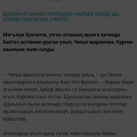
Мәгълүм булганча, узган атнаның җомга кичендә
Балтач өстеннән ураган узып, Чепья җирлегенә, Кургем
авылына зыян салды.
– Чепья авылына зыяны тимәде аның, – ди Чепья
авыл җирлеге башлыгы Азат Нотфуллин. – Өермә Мари
ягыннан килеп, Арбор авылы су буендагы агачларны
егып, Кургемга юл тотты. Шунлыктан, безнең җирлеккә
куркыныч зыян килмәде. Инде ул агачларны егетләр
җыештырып, кисәсен кисеп, урнаштырып, хәл итеп
куйдылар.
Агачларны егып кына түгел, төбе-тамыры белән