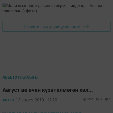
Перейти на страницу новости
АВЫЛ ХУҖАЛЫГЫ
Август ае өчен күзәтелмәгән хәл...
Автор,
13 август 2019 - 12:16
3380
0
1