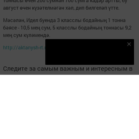
тоннасы өчен 200 сумнан 700 сумга кадәр артты, бу
август өчен күзәтелмәгән хәл, дип билгеләп үтте.
Мәсәлән, Идел буенда 3 класслы бодайның 1 тонна
бәясе - 10,5 мең сум, 5 класслы бодайның тоннасы 9,2
мең сум күләмендә.
Безнең Яндекс Дзен каналына языл
http://aktanysh-rt.ru/
Подписаться
Следите за самым важным и интересным в
Telegram-канале
Татмедиа
Читайте новости Татарстана в
национальном мессенджере MАХ:
https://max.ru/tatmedia
Без социаль челтәрләрдә
:
ВКонтакте
,
ВКонтакте
,
ТикТок
,
Ютуб
,
Одноклассники
,
Телеграм
,
Яндекс.Дзен