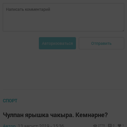
Отправить
Авторизоваться
СПОРТ
Чулпан ярышка чакыра. Кемнәрне?
Автор,
13 август 2019 - 15:36
2775
0
1