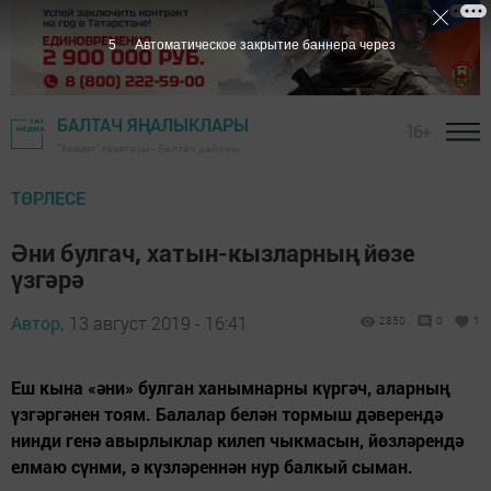
5
Автоматическое закрытие баннера через
БАЛТАЧ ЯҢАЛЫКЛАРЫ
16+
"Хезмәт" газетасы - Балтач районы
ТӨРЛЕСЕ
Әни булгач, хатын-кызларның йөзе
үзгәрә
Автор,
13 август 2019 - 16:41
2850
0
1
Еш кына «әни» булган ханымнарны күргәч, аларның
үзгәргәнен тоям. Балалар белән тормыш дәверендә
нинди генә авырлыклар килеп чыкмасын, йөзләрендә
елмаю сүнми, ә күзләреннән нур балкый сыман.