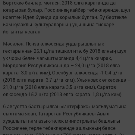
Бөртеккә бәяләр, мөгаен, 2018 елга караганда да
югарырак булыр. Россиянең кайбер төбәкләрендә, шул
исәптән Идел буенда да корылык булган. Бу бөртекле
һәм кузаклы культураларның уңышына тискәре
йогынты ясаган.
Мәсәлән, Пенза өлкәсендә уңдырышлылык
гектарыннан 25,1 ц/га тәшкил итә, бу 2018 елның шул
ук чоры белән чагыштырганда 4,4 ц/га кимрәк,
Мордовия Республикасында – 24,0 ц/га (2018 елга
карата 3,0 ц/га ким), Оренбург өлкәсендә -1 0,4 ц/га
(2018 елга карата 3,7 ц/га ким), Ульяновск өлкәсендә –
21,0 ц/га (2018 елга карата 3,5 ц/га ким), Саратов
өлкәсендә-15,2 ц/га (2018 елга карата 1,8 ц/га ким).
6 августта бастырылган «Интерфакс» мәгълүматына
сылтама ясап, Татарстан Республикасы Авыл
хуҗалыгы һәм азык-төлек министрлыгы башлыгы
Россиянең төрле төбәкләрендә ашлыкның бәясе