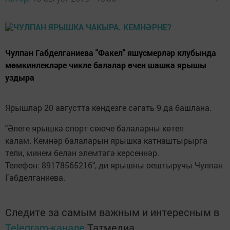
Чулпан Габделганиева "Факел" яшүсмерләр клубында
мөмкинлекләре чикле балалар өчен шашка ярышы
уздыра
Ярышлар 20 августта көндезге сәгать 9 да башлана.
"Әлеге ярышка спорт сөюче балаларны көтеп
калам. Кемнәр балаларын ярышка катнаштырырга
тели, минем белән элемтәгә керсеннәр.
Телефон: 89178565216", ди ярышны оештыручы Чулпан
Габделганиева.
Следите за самым важным и интересным в
Telegram-канале
Татмедиа