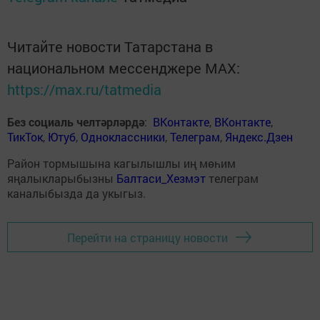
Читайте новости Татарстана в
национальном мессенджере MАХ:
https://max.ru/tatmedia
Без социаль челтәрләрдә
:
ВКонтакте
,
ВКонтакте
,
ТикТок
,
Ютуб
,
Одноклассники
,
Телеграм
,
Яндекс.Дзен
Район тормышына кагылышлы иң мөһим
яңалыкларыбызны
Балтаси_Хезмэт
телеграм
каналыбызда да укыгыз.
Перейти на страницу новости