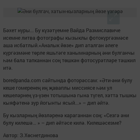
Бәхет нуры... Бу күзәтүемне Вайда Размиславиче
исемне литва фотографы кызыклы фотокүргәзмәсе
аша исбатлый.«Аналык йөзе» дип аталган әлеге
күргәзмәне төрле яшьтәге ханымнарның әни булганчы
һәм бала тапканнан соң төшкән фотосурәтләре тәшкил
итә.
boredpanda.com сайтында фоторәссам: «Әти-әни булу
кеше гомеренең иң җаваплы миссиясе һәм ул
кешеләрнең үз-үзен тотышына гына түгел, хәтта тышкы
кыяфәтенә зур йогынты ясый...» – дип әйтә.
Бу кызларның йөзләренә караганнан соң: «Сезгә әни
булу килешә... » – дип әйтәсе килә. Килешәсезме?
Автор: З.Хөснетдинова