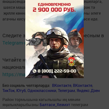
янәшәсендә корыган агач биредән йөрүче кешеләргә,
шәхси машиналарга куркыныч тудыра, бигрәк тә
җилле көннәрдә. Хәвеф-хәтәр килеп чыкканчы әлеге
агачны кисү мәсьәләсен вакытында хәл итәсе иде.
Следите за самым важным и интересным в
Telegram-канале
Татмедиа
Читайте новости Татарстана в
национальном мессенджере MАХ:
https://max.ru/tatmedia
Без социаль челтәрләрдә
:
ВКонтакте
,
ВКонтакте
,
ТикТок
,
Ютуб
,
Одноклассники
,
Телеграм
,
Яндекс.Дзен
Район тормышына кагылышлы иң мөһим
яңалыкларыбызны
Балтаси_Хезмэт
телеграм