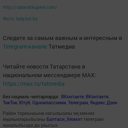
http://salavatkupere.com/
Фото: lady.tut.by
Следите за самым важным и интересным в
Telegram-канале
Татмедиа
Читайте новости Татарстана в
национальном мессенджере MАХ:
https://max.ru/tatmedia
Без социаль челтәрләрдә
:
ВКонтакте
,
ВКонтакте
,
ТикТок
,
Ютуб
,
Одноклассники
,
Телеграм
,
Яндекс.Дзен
Район тормышына кагылышлы иң мөһим
яңалыкларыбызны
Балтаси_Хезмэт
телеграм
каналыбызда да укыгыз.