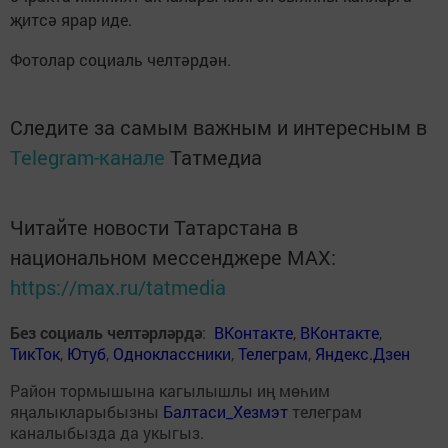
җитсә ярар иде.
Фотолар социаль челтәрдән.
Следите за самым важным и интересным в
Telegram-канале
Татмедиа
Читайте новости Татарстана в
национальном мессенджере MАХ:
https://max.ru/tatmedia
Без социаль челтәрләрдә
:
ВКонтакте
,
ВКонтакте
,
ТикТок
,
Ютуб
,
Одноклассники
,
Телеграм
,
Яндекс.Дзен
Район тормышына кагылышлы иң мөһим
яңалыкларыбызны
Балтаси_Хезмэт
телеграм
каналыбызда да укыгыз.