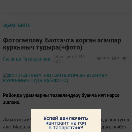
ҖӘМГЫЯТЬ
Фотогаепләү. Балтачта корган агачлар
куркыныч тудыра(+фото)
13 август 2019 -
Гөлзидә Газизуллина,
2933
0
1
14:21
Районда урамнарны төзекләндерү буенча күп нәрсә
эшләнә.
Әмма игътибардан читтә калган моментлар да юк түгел
әле. Мәсәлән, район үзәк хастаханәсе янындагы кибет