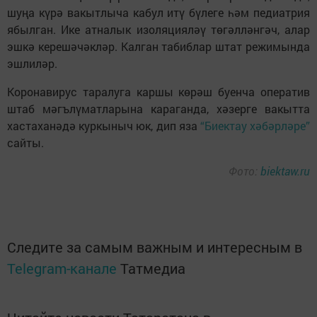
шуңа күрә вакытлыча кабул итү бүлеге һәм педиатрия
ябылган. Ике атналык изоляцияләү төгәлләнгәч, алар
эшкә керешәчәкләр. Калган табиблар штат режимында
эшлиләр.
Коронавирус таралуга каршы көрәш буенча оператив
штаб мәгълүматларына караганда, хәзерге вакытта
хастаханәдә куркыныч юк, дип яза
“Биектау хәбәрләре”
сайты.
Фото:
biektaw.ru
Следите за самым важным и интересным в
Telegram-канале
Татмедиа