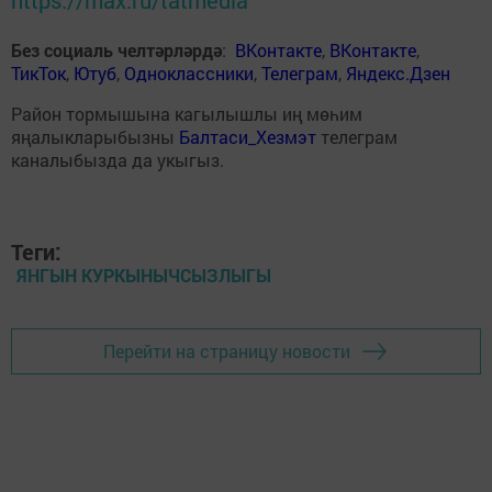
Без социаль челтәрләрдә
:
ВКонтакте
,
ВКонтакте
,
ТикТок
,
Ютуб
,
Одноклассники
,
Телеграм
,
Яндекс.Дзен
Район тормышына кагылышлы иң мөһим
яңалыкларыбызны
Балтаси_Хезмэт
телеграм
каналыбызда да укыгыз.
Теги:
ЯНГЫН КУРКЫНЫЧСЫЗЛЫГЫ
Перейти на страницу новости