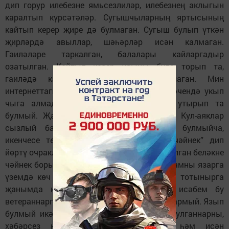
дип горур илебезне ямьcезлиләр, илебезнең аклыгын
каралтып күрсәтәләр. Сугышчыларның яртысының
кайтып керер җире дә булмаган. Сугыш булып үткән
җирләрдә авыллар, шәһәрләр исән калмаган.
Гаиләләре таркалган, балалары кайларгадыр
озатылган. Кайтып керер урыны була торып та,
гаиләдә кабул ителмәгәннәре булгалаган. Мин
интернеттагы әлеге язмаларны бер көн эчендә укып
чыга алмадым. Аларны озаклап укып утырып та
булмый. Җан елый, бөтен гәүдә авырта. Кул-аяклар
сызлый башлый. Бер кулы бөтенләй булмыйча,
икенчесе терсәктән генә калганнарны “чәйнек” дип
йөртү очраклары булган. Терсәккә хәтле калган беләкне
чәйнек борынына охшатканнар. Әлеге язмамны язарга
үземдә көч тапканда (берничә көн язарга тотынырга
җанымда көч таба алмадым), минем исәбем бу
ветераннарга киңрәк тукталу иде. Тик кул бармый. Язып
булмый икән. Авыр. Тик сугышта һәлак булганнарны,
хәбәрсез югалганнарны, ярым исән һәм исән