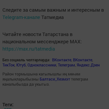
Следите за самым важным и интересным в
Telegram-канале
Татмедиа
Читайте новости Татарстана в
национальном мессенджере MАХ:
https://max.ru/tatmedia
Без социаль челтәрләрдә
:
ВКонтакте
,
ВКонтакте
,
ТикТок
,
Ютуб
,
Одноклассники
,
Телеграм
,
Яндекс.Дзен
Район тормышына кагылышлы иң мөһим
яңалыкларыбызны
Балтаси_Хезмэт
телеграм
каналыбызда да укыгыз.
Теги: