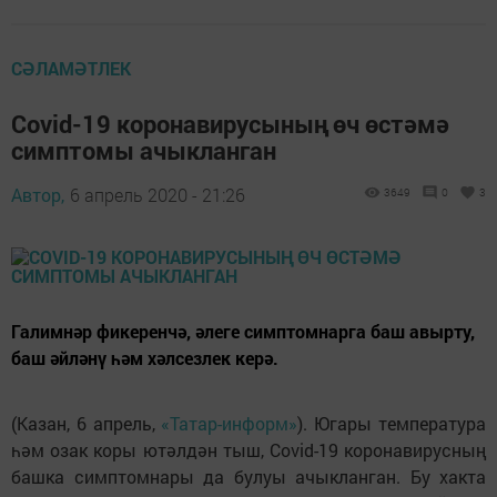
СӘЛАМӘТЛЕК
Covid-19 коронавирусының өч өстәмә
симптомы ачыкланган
Автор,
6 апрель 2020 - 21:26
3649
0
3
Галимнәр фикеренчә, әлеге симптомнарга баш авырту,
баш әйләнү һәм хәлсезлек керә.
(Казан, 6 апрель,
«Татар-информ»
). Югары температура
һәм озак коры ютәлдән тыш, Covid-19 коронавирусның
башка симптомнары да булуы ачыкланган. Бу хакта