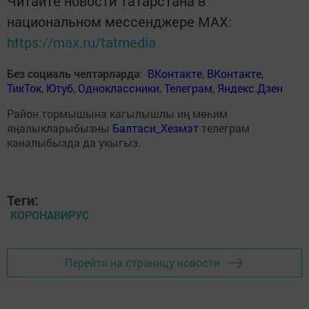
Читайте новости Татарстана в
национальном мессенджере MАХ:
https://max.ru/tatmedia
Без социаль челтәрләрдә
:
ВКонтакте
,
ВКонтакте
,
ТикТок
,
Ютуб
,
Одноклассники
,
Телеграм
,
Яндекс.Дзен
Район тормышына кагылышлы иң мөһим
яңалыкларыбызны
Балтаси_Хезмэт
телеграм
каналыбызда да укыгыз.
Теги:
КОРОНАВИРУС
Перейти на страницу новости