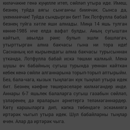
киләчәкне генә күңелле итеп, сөйләп утыра иде. Имеш,
безнең туйда аягы сынганчы бииячәк. Сынса да,
үкенмәячәк! Туйда сындырган бит! Тик Лотфулла бабай
безнең туйга хәтле яши алмады. Миңа 14 яшь тулган
көнне-1985 нче елда вафат булды. Аның сугыштан
кайтып, авылда рәис булып эшли башлагач,
утырттырган алма бакчасы гына ни тора иде!
Саснаның юл кырыендагы алма бакчасы турысыннан
үткәндә, Лотфулла бабай искә төшми калмый. Менә
шушы өч бабайның сугыш турында уеннан кайткан
кебек кенә сөйли алганнарына торып-торып аптырыйм.
Без, бала-чага, кызык тыңлаган күк тыңлап утыра идек
бит. Безнең кәефне төшерәселәре килмәгәндер инде.
Аннары 6-7 яшьлек балаларга сугыш газабын сөйләп,
үзләренең дә яраларын әрнетергә теләмәгәннәрдер.
Көтү каршыларга дип, капка төбендәге эскәмиягә
иртәрәк чыгып утыра идек. Шул бабайларны тыңлар
өчен. Алар да иртәрәк чыга.