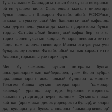
Туган авылым Саснадагы тагын бер сугыш ветеранын
әйтеп үтәсем килә. Озак еллар мәктәп директоры
булып эшләгән Шакиров Фатыйх абый. РСФСРның
атказанган укытучысы! Мин башлангыч сыйныфларда
һәм дүртенчедә укыганда мәктәп директоры булып
торды. Фатыйх абый безнең сыйныфка бер генә ел
тарих фәнен укытып калды. Аннары пенсиягә китте.
Гадел һәм таләпчән кеше иде. Минем әти үзе укытучы
буларак, җитәкчесе Фатыйх абыйны нык хөрмәт итте.
Аларның тормышы-үзе тарих шул.
Мин бу язмамда сугыш ветераны булган
авылдашларымның кайберләрен, үзем белән күбрәк
аралашканнарын искә алмый булдыра алмадым.
Теләгем башка сугыш ветераннары - “самовар-
кешеләр” турында язу иде. Беркөнне интернетта
казынып утырганда күреп калдым. Сугыштан исән
кайткан (ярым исән дисәк дөресрәк тә булыр), аяклары
да, куллары да булмаганннарны “самовар-кешеләр”