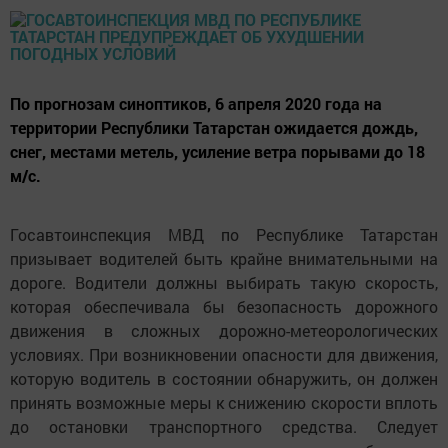
По прогнозам синоптиков, 6 апреля 2020 года на
территории Республики Татарстан ожидается дождь,
снег, местами метель, усиление ветра порывами до 18
м/с.
Госавтоинспекция МВД по Республике Татарстан
призывает водителей быть крайне внимательными на
дороге. Водители должны выбирать такую скорость,
которая обеспечивала бы безопасность дорожного
движения в сложных дорожно-метеорологических
условиях. При возникновении опасности для движения,
которую водитель в состоянии обнаружить, он должен
принять возможные меры к снижению скорости вплоть
до остановки транспортного средства. Следует