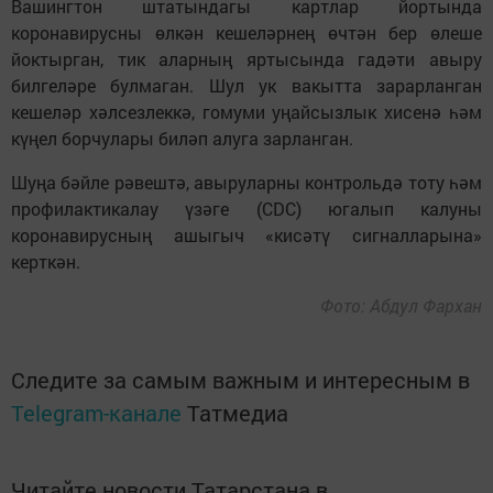
Вашингтон штатындагы картлар йортында
коронавирусны өлкән кешеләрнең өчтән бер өлеше
йоктырган, тик аларның яртысында гадәти авыру
билгеләре булмаган. Шул ук вакытта зарарланган
кешеләр хәлсезлеккә, гомуми уңайсызлык хисенә һәм
күңел борчулары биләп алуга зарланган.
Шуңа бәйле рәвештә, авыруларны контрольдә тоту һәм
профилактикалау үзәге (CDC) югалып калуны
коронавирусның ашыгыч «кисәтү сигналларына»
керткән.
Фото: Абдул Фархан
Следите за самым важным и интересным в
Telegram-канале
Татмедиа
Читайте новости Татарстана в