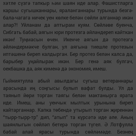
хәтле сүзгә тапкыр һәм шаян иде алар. Фашистларга
каршы сугышканнары, яраланганнары турында безгә-
бала-чагага ничек уен көлке белән сөйли алганнар икән
алар?! Уйланам да аптырам куям. Сөйләве буенча,
Сибгать бабай, аягын юри протезга әйләндереп кайткан
икән! Туңмасын өчен. Икенче аягын дә протезга
әйләндермәкче булган, ул аягына тиешле протезын
иптәшенә биреп калдырган. Бер протез белән калса да,
барыбер уңайлырак икән. Бер генә аяк булгач,
оекбашка да, аяк кименә дә экономия, имеш.
Гыйниятулла абый авылдагы сугыш ветераннары
арасында иң соңгысы булып вафат булды. Ул да
таянып йөри торган таягы белән мактанырга ярата
иде. Имеш, аны уенчык мылтык урынына биреп
кайтарганнар. Капка төбендә утырып торган җиреннән
“тырр-тырр-тр” дип, “атып” та күрсәтә иде әле. Аның
шаянлыгын сөйләп бетерә торган түгел. Ә Лотфулла
бабай алай ярасы турында сөйләмәде. Безнең