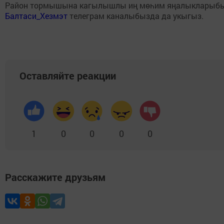
Район тормышына кагылышлы иң мөһим яңалыкларыб
Балтаси_Хезмэт
телеграм каналыбызда да укыгыз.
Оставляйте реакции
1
0
0
0
0
Расскажите друзьям