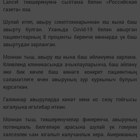
Lancet тикшеренүенә сылтама белән «Российская
газета» яза.
Шулай итеп, авыру симптомнарыннан еш кына баш
авырту булган. Уханьда Covid-19 белән авырган
пациентларның 8 проценты беренче көннәрдә үк баш
авыртудан зарланган.
Моннан тыш, авыру еш кына баш әйләнүенә зарлана.
Кливленд клиникасында ачыклауларынча, баш әйләнү
яки бик көчле баш өянәге конкрет пациентның
сәламәтлеге өчен авыруның зур куркыныч булуын
күрсәткән.
Галимнәр авыруларда кинәт кенә ис сизү тойгысы
югалуына игътибар иткән.
Моннан тыш, тикшеренүчеләр фикеренчә, авыруның
потенциаль билгеләре арасына шулай ук гомуми
хәлсезлек һәм югалып калучанлык керә. Американың