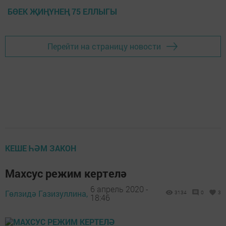
БӨЕК ҖИҢҮНЕҢ 75 ЕЛЛЫГЫ
Перейти на страницу новости
КЕШЕ ҺӘМ ЗАКОН
Махсус режим кертелә
6 апрель 2020 -
Гөлзидә Газизуллина,
3134
0
3
18:46