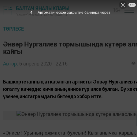
БАЛТАЧ ЯҢАЛЫКЛАРЫ
16+
3
Автоматическое закрытие баннера через
"Хезмәт" газетасы - Балтач районы
ТӨРЛЕСЕ
Әнвәр Нургалиев тормышында күтәрә а
кайгы
Автор,
6 апрель 2020 - 22:16
Башкортстанның атказанган артисты Әнвәр Нургалиев г
югалту кичерде: кичә аның әнисе гүр иясе булган. Бу ха
үзенең инстаграмдагы битендә хәбәр итте.
«Әнием! Урының оҗмахта булсын! Кызганычка каршы,