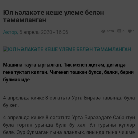
Юл һәлакәте кеше үлеме белән
тәмамланган
Автор,
6 апрель 2020 - 16:06
4029
0
1
Машина тауга ыргылган. Тик менеп җитәм, дигәндә
генә туктап калган. Чигенеп төшкән булса, бәлки, берни
булмас иде...
4 апрельдә кичке 8 сәгатьтә Урта Бирәзә тавында була
бу хәл.
4 апрельдә кичке 8 сәгатьтә Урта Бирәзәдәге Сабантуй
була торган урында була бу хәл. Ул турыны күпләр
белә. Зур булмаган гына аланлык, янында гына чишмә