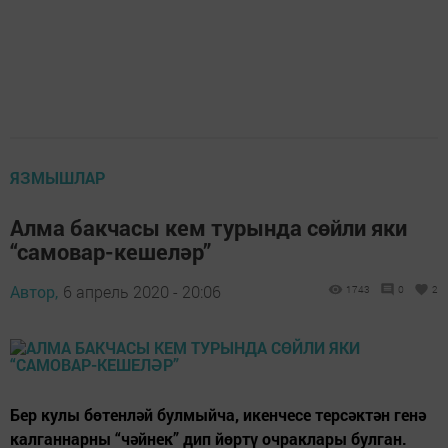
ЯЗМЫШЛАР
Алма бакчасы кем турында сөйли яки
“самовар-кешеләр”
Автор,
6 апрель 2020 - 20:06
1743
0
2
Бер кулы бөтенләй булмыйча, икенчесе терсәктән генә
калганнарны “чәйнек” дип йөртү очраклары булган.