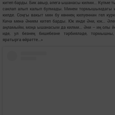
китеп барды. Бик авыр, әлегә ышанасы килми... Күпме 
саклап алып калып булмады. Минем тормышымдагы и
килде. Соңгы вакыт мин бу көннең килүеннән гел кур
Кичә менә Әнием китеп барды. Юк инде Әни, юк... Әле
аңламыйм, моңа ышанасым да килми... Әни – иң олы й
иде, ул безнең бишебезне тәрбияләде, тормышны,
яратырга өйрәтте...»