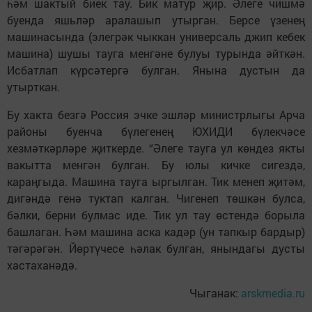
һәм шактый биек тау. Бик матур җир. Әлеге чишмә
буенда яшьләр аралашып утырган. Берсе үзенең
машинасында (элегрәк чыккан универсаль джип кебек
машина) шушы тауга менгәне булуы турында әйткән.
Исбатлап күрсәтергә булган. Янына дустын да
утырткан.
Бу хакта безгә Россия эчке эшләр министрлыгы Арча
районы буенча бүлегенең ЮХИДИ бүлекчәсе
хезмәткәрләре җиткерде. “Әлеге тауга ул көндез якты
вакытта менгән булган. Бу юлы кичке сигездә,
караңгыда. Машина тауга ыргылган. Тик менеп җитәм,
дигәндә генә туктап калган. Чигенеп төшкән булса,
бәлки, берни булмас иде. Тик ул тау өстендә борыла
башлаган. Һәм машина аска кадәр (ун тапкыр бардыр)
тәгәрәгән. Йөртүчесе һәлак булган, янындагы дусты
хастаханәдә.
Чыганак:
arskmedia.ru