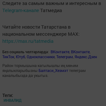
Следите за самым важным и интересным в
Telegram-канале
Татмедиа
Читайте новости Татарстана в
национальном мессенджере MАХ:
https://max.ru/tatmedia
Без социаль челтәрләрдә
:
ВКонтакте
,
ВКонтакте
,
ТикТок
,
Ютуб
,
Одноклассники
,
Телеграм
,
Яндекс.Дзен
Район тормышына кагылышлы иң мөһим
яңалыкларыбызны
Балтаси_Хезмэт
телеграм
каналыбызда да укыгыз.
Теги:
ИНВАЛИД