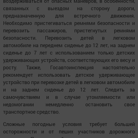
воздерживаться от опасных маневров, в особенности,
связанных с выездом на сторону дороги,
предназначенную для встречного движения.
Необходимо пристегиваться ремнями безопасности и
перевозить пассажиров, пристегнутых ремнями
безопасности. Перевозить детей в легковом
автомобиле на переднем сиденье до 12 лет, на заднем
сиденье до 7 лет с использованием только детских
удерживающих устройств, соответствующих его весу и
росту. Также, Госавтоинспекция настоятельно
рекомендует использовать детское удерживающее
устройство при перевозке детей в легковом автомобиле
и на заднем сиденье до 12 лет. Следить за
самочувствием и в случае утомляемости или
недомогании немедленно остановить свое
транспортное средство.
Сложные погодные условия требует большей
осторожности и от пеших участников дорожного