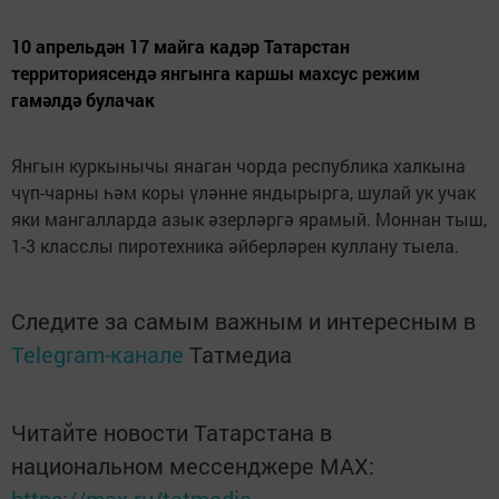
10 апрельдән 17 майга кадәр Татарстан
территориясендә янгынга каршы махсус режим
гамәлдә булачак
Янгын куркынычы янаган чорда республика халкына
чүп-чарны һәм коры үләнне яндырырга, шулай ук учак
яки мангалларда азык әзерләргә ярамый. Моннан тыш,
1-3 класслы пиротехника әйберләрен куллану тыела.
Следите за самым важным и интересным в
Telegram-канале
Татмедиа
Читайте новости Татарстана в
национальном мессенджере MАХ:
https://max.ru/tatmedia