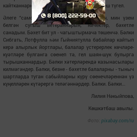
кайтканнарны кешелек һич тә онытырга тиеш түгел.
Әлеге “самовар-кешеләр” турында укыгач, мин үзем
белгән сугыш ветераннарын, ничектер, бәхетле
санадым. Бәхет бит ул - чагыштырмача төшенчә. Бәлки
Сибгать, Лотфулла һәм Гыйниятулла бабайлар кайтып
керә алырлык йортлары, балалар үстерерлек көчләре-
куәтләре булганга сөенеп тә, гел шаян-шук булырга
тырышканнардыр. Бәлки хәтерләрендә казынасылары
килмәгәндер. Бәлки, безне - бәхетле балаларны - тыныч
шартларда туган сабыйларны күрү сөенечләреннән үз
күңелләрен күтәрергә теләгәннәрдер. Бәлки. Бәлки...
Лилия Нәкыйпова,
Көшкәтбаш авылы.
Фото:
pixabay.com/ru