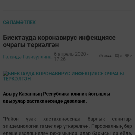
СӘЛАМӘТЛЕК
Биектауда коронавирус инфекциясе
очрагы теркәлгән
6 апрель 2020 -
Гөлзидә Газизуллина,
3544
0
2
17:26
Авыру Казанның Республика клиник йогышлы
авырулар хастаханәсендә дәвалана.
“Район үзәк хастаханәсендә барлык санитар-
эпидемиологик гамәлләр үткәрелгән. Персоналның бер
өлеше изоляцияләү режимында, алар барысы да өйдә,