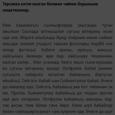
Терсәккә хәтле калган беләкне чәйнек борынына
охшатканнар.
Мин башлангыч сыйныфларда укыганда туган
авылым Саснада алтмышлап сугыш ветераны исән
иде әле. Өйдәге альбомда Җиңү бәйрәме көнне һәйкәл
янында тезелеп утырып төшкән фотолары бар(80 нче
еллар фотосы). Күбесе яралы, кулсыз, аяксыз,
кайсының йөзендә җөе бар, кайсында пешкәннән
калган эзләр... Мин үскәндә, безгә якын гына-күршедә
өч сугыш ветераны яшәде: Лотфулла бабай (минем
сугышта хәбәрсез югалган бабамның бертуган
абыйсы), Сибгать бабай һәм Гыйниятулла бабай. Өчесе
да инвалид иде. Сибгать бабайның аяк бот төбеннән үк
юк. Протез. Гыйниятулла бабайның да тездән протез
иде дип хәтерлим. Лотфулла бабайның аяклары бар,
тик аксак, таяк белән генә йөри. Менә шул бабайлар
белән сөйләшергә рәхәт һәм күңелле иде. Өчесе дә шул