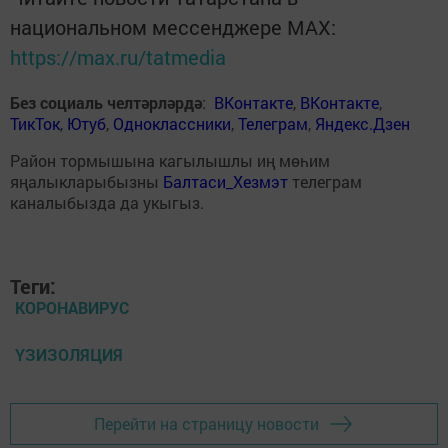
национальном мессенджере MАХ:
https://max.ru/tatmedia
Без социаль челтәрләрдә
:
ВКонтакте
,
ВКонтакте
,
ТикТок
,
Ютуб
,
Одноклассники
,
Телеграм
,
Яндекс.Дзен
Район тормышына кагылышлы иң мөһим
яңалыкларыбызны
Балтаси_Хезмэт
телеграм
каналыбызда да укыгыз.
Теги:
КОРОНАВИРУС
ҮЗИЗОЛЯЦИЯ
Перейти на страницу новости