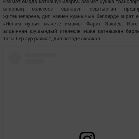
Рәхмәт өмәдә катнашучыларга, рәхмәт бушка транспорт
аларның өзлексез эшләвен оештырган предпри
җитәкчеләренә, дип үзенең куанычын белдерде зират 
«Ислам нуры» мәчете имамы Фәрит Зәкиев. Изге
алдыннан шушындый игелекле эшкә катнашкан барл
тагы бер зур рәхмәт, дип өстәде аксакал.