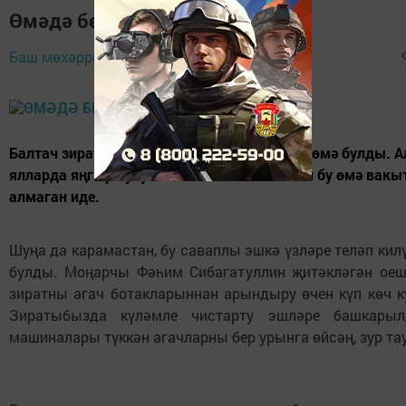
Өмәдә бердәм булдык
Баш мөхәррир,
6 май 2019 - 08:11
Балтач зиратында шимбә көнне чираттагы өмә булды. 
ялларда яңгыр булу сәбәпле игълан ителгән бу өмә вакы
алмаган иде.
Шуңа да карамастан, бу саваплы эшкә үзләре теләп кил
булды. Моңарчы Фәһим Сибагатуллин җитәкләгән ое
зиратны агач ботакларыннан арындыру өчен күп көч к
Зиратыбызда күләмле чистарту эшләре башкарыл
машиналары түккән агачларны бер урынга өйсәң, зур тау