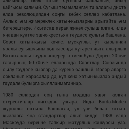
алмыйлар. Бөек Ватан сугышы башлангач, аның
кайгысы калмый. Сугыш тәмамлангач та алдагы дистә
елда революциядән соңгы кебек хәлләр кабатлана.
Ачлык һәм җимереклек хатын-кызларны арыгайта һәм
бетерештерә. Икътисад азрак җиңел сулыш алгач, илдә
яңадан куәтле эшче-крестьян гәүдәсе культы башлана.
Совет хатын-кызы көчле, мускуллы, ут кырыннан
яралы сугышчыны җилкәсендә күтәреп чыга алырлык
Ватан-ананы гәүдәләндерергә тиеш була. Дөрес, 20 нче
гасырның 60-70нче елларында Советлар Союзында
сылу гәүдәле кызлар да күренә башлый. Ирләр аларга
сокланып карасалар да, күп кенә хатын-кызлар андый
гәүдәле булырга хыялланмаганнар.
1980 еллардан соң гына модада яшәп килгән
стереотиплар нигездән үзгәрә. Илдә Burda-Moden
журналы сатыла башлагач, ул үзе белән хатын-
кызларга яңа стандартлар алып килде. 1988 елда
Мәскәүдә беренче тапкыр матурлык конкурсы уза.