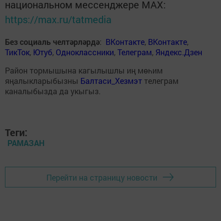
национальном мессенджере MАХ:
https://max.ru/tatmedia
Без социаль челтәрләрдә
:
ВКонтакте
,
ВКонтакте
,
ТикТок
,
Ютуб
,
Одноклассники
,
Телеграм
,
Яндекс.Дзен
Район тормышына кагылышлы иң мөһим
яңалыкларыбызны
Балтаси_Хезмэт
телеграм
каналыбызда да укыгыз.
Теги:
РАМАЗАН
Перейти на страницу новости