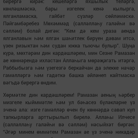
бирергә кирәк: кешеләргә яхшылык теләргә,
көнләшмәскә, бары изгелек кенә кылырга,
ялганламаска, гайбәт сүзләр сөйләмәскә.
Пәйгамбәребез Мөхәммәд (салләллаһу галәйһи вә
сәлләм) болай дигән: “Кем дә кем ураза аенда
ялганлавын һәм ялган шаһитлек бирүен дәвам итсә,
үзен ризыктан һәм судан юкка тыючы булыр”. Шуңа
күрә, мөхтәрәм дин кардәшләрем, мин Сезне Рамазан
ае көннәрендә ихластан Аллаһыга мөрәҗәгать итәргә,
Раббыбызга һәм үзегезгә беркайчан да элекке начар
гамәлләргә һәм гадәткә башка әйләнеп кайтмаска
вәгъдә бирергә өндим.
Хөрмәтле дин кардәшләрем! Рамазан аеның һәрбер
мизгеле кыйммәтле һәм ул бәһасез бүләкләрне үз
эченә ала: изге гамәлләр өчен бу көннәрдә савап күп
тапкырларга арттырылып бирелә. Аллаһы Илчесе
(салләллаһу галәйһи вә сәлләм) нәсыйхәт биргән:
“Әгәр минем өммәтем Рамазан ае үз эченә никадәр