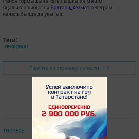
Район тормышына кагылышлы иң мөһим
яңалыкларыбызны
Балтаси_Хезмэт
телеграм
каналыбызда да укыгыз.
Теги:
ИНФОМАТ
Перейти на страницу новости
ТӨРЛЕСЕ