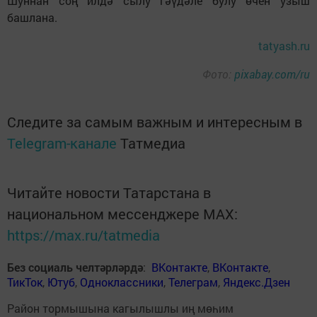
Шуннан соң илдә сылу гәүдәле булу өчен узыш
башлана.
tatyash.ru
Фото:
pixabay.com/ru
Следите за самым важным и интересным в
Telegram-канале
Татмедиа
Читайте новости Татарстана в
национальном мессенджере MАХ:
https://max.ru/tatmedia
Без социаль челтәрләрдә
:
ВКонтакте
,
ВКонтакте
,
ТикТок
,
Ютуб
,
Одноклассники
,
Телеграм
,
Яндекс.Дзен
Район тормышына кагылышлы иң мөһим