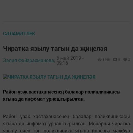
СӘЛАМӘТЛЕК
Чиратка язылу тагын да җиңеләя
6 май 2019 -
Зәлия Фәйзрахманова,
3460
0
2
09:16
Район үзәк хастаханәсенең балалар поликлиникасы
ягына да инфомат урнаштырылган.
Район үзәк хастаханәсенең балалар поликлиникасы
ягына да инфомат урнаштырылган. Моңарчы чиратка
язылу өчен төп поликлиника ягына йөрергә мәҗбүр