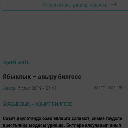
Перейти на страницу новости
ҖӘМГЫЯТЬ
Ябыклык – авыру билгесе
Автор,
5 май 2019 - 21:41
3571
0
1
Совет дәүләтендә озак елларга сәламәт, симез гәүдәле
крестьянка модасы урнаша. Битләре алсуланып янып