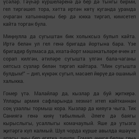
үсәләр. Гәүһәр күршеләренә дә бер дә тынгы бирми,
гел тиргәшеп тора, хәтта иртән көтү куганда урамда
очраган хатыннарны бер дә юкка тиргәп, кимсетеп
кайта торган була.
Миңнулла да сугыштан бик холыксыз булып кайта.
Иртә белән ул гел генә бригада йортына бара. Үзе
бригадир булмаса да, ихата-йорт мәшәкатьләре өчен ат
сорап килгән, әтиләре сугышта үлгән бала-чаганы
оятсыз сүзләр белән тиргәп кайтара. “Мин сугышта
булдым!” – дип, күкрәк сугып, масаеп йөрүе дә ошамый
халыкка.
Гомер үтә. Малайлар да, кызлар да буй җиткерә.
Уллары армия сафларында хезмәт итеп кайтканнан
соң үзаллы тормыш кора. Кызлар да кияүгә чыга. Тик
Саниягә генә кияү табылмый. Әлеге дә баягы
кырыслыгы, усаллыгы комачаулый. Яше дә утызга
җитәргә күп калмый. Шул чорда күрше авылда яшәүче
апасы аны бер егеткә димли. Гомәр әнисе белән генә