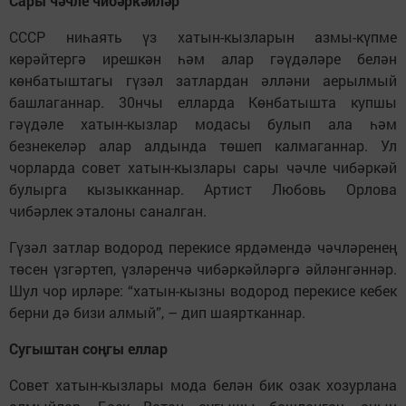
Сары чәчле чибәркәйләр
СССР ниһаять үз хатын-кызларын азмы-күпме
көрәйтергә ирешкән һәм алар гәүдәләре белән
көнбатыштагы гүзәл затлардан әлләни аерылмый
башлаганнар. 30нчы елларда Көнбатышта купшы
гәүдәле хатын-кызлар модасы булып ала һәм
безнекеләр алар алдында төшеп калмаганнар. Ул
чорларда совет хатын-кызлары сары чәчле чибәркәй
булырга кызыкканнар. Артист Любовь Орлова
чибәрлек эталоны саналган.
Гүзәл затлар водород перекисе ярдәмендә чәчләренең
төсен үзгәртеп, үзләренчә чибәркәйләргә әйләнгәннәр.
Шул чор ирләре: “хатын-кызны водород перекисе кебек
берни дә бизи алмый”, – дип шаяртканнар.
Сугыштан соңгы еллар
Совет хатын-кызлары мода белән бик озак хозурлана