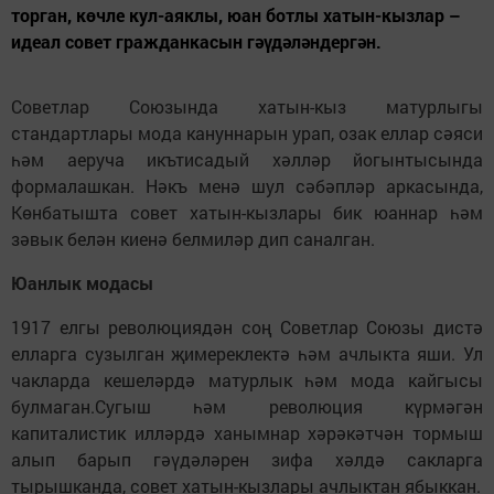
торган, көчле кул-аяклы, юан ботлы хатын-кызлар –
идеал совет гражданкасын гәүдәләндергән.
Советлар Союзында хатын-кыз матурлыгы
стандартлары мода кануннарын урап, озак еллар сәяси
һәм аеруча икътисадый хәлләр йогынтысында
формалашкан. Нәкъ менә шул сәбәпләр аркасында,
Көнбатышта совет хатын-кызлары бик юаннар һәм
зәвык белән киенә белмиләр дип саналган.
Юанлык модасы
1917 елгы революциядән соң Советлар Союзы дистә
елларга сузылган җимереклектә һәм ачлыкта яши. Ул
чакларда кешеләрдә матурлык һәм мода кайгысы
булмаган.Сугыш һәм революция күрмәгән
капиталистик илләрдә ханымнар хәрәкәтчән тормыш
алып барып гәүдәләрен зифа хәлдә сакларга
тырышканда, совет хатын-кызлары ачлыктан ябыккан.