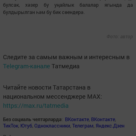
булсак, хәзер бу уңайлык балалар ягында да
булдырылган һәм бу бик сөендерә.
Фото: автор
Следите за самым важным и интересным в
Telegram-канале
Татмедиа
Читайте новости Татарстана в
национальном мессенджере MАХ:
https://max.ru/tatmedia
Без социаль челтәрләрдә
:
ВКонтакте
,
ВКонтакте
,
ТикТок
,
Ютуб
,
Одноклассники
,
Телеграм
,
Яндекс.Дзен