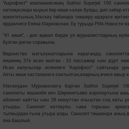
"Аэрофлот" компаниясенең Sukhoi Superjet 100 самол
нәтиҗәсендә кырык бер кеше һәлак булды, дип хәбәр ит
комитетының Мәскәү төбәкара тикшерү идарәсе җитәкч
ярдәмчесе Елена Марковская. Бу турыда РИА Новости яз
"41 кеше", - дип җавап бирде ул журналистларның күп
булган дигән соравына.
Ведомство мәгълүматларына караганда, самолетт
кешенең 37е исән калган - 33 пассажир һәм дүрт эки
Исән калучылар исемлеге "Аэрофлот" сайтында ур
Алты кеше хастаханәгә озатылган,аларның өчесе авыр х
Мәскәүдән Мурманскига барган Sukhoi Superjet 10
самолеты якшәмбе кич Шереметьево аэропортына аш
әйләнеп кайтты һәм 28 минуттан очыштан соң каты р
утырды. Самолет катлаулы һава торышы аркас
тыпкырдан гына утыра алды. Самолет төшкәндә аның д
яна башлый.