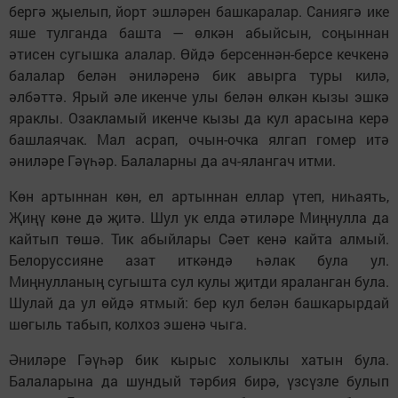
бергә җыелып, йорт эшләрен башкаралар. Саниягә ике
яше тулганда башта — өлкән абыйсын, соңыннан
әтисен сугышка алалар. Өйдә берсеннән-берсе кечкенә
балалар белән әниләренә бик авырга туры килә,
әлбәттә. Ярый әле икенче улы белән өлкән кызы эшкә
яраклы. Озакламый икенче кызы да кул арасына керә
башлаячак. Мал асрап, очын-очка ялгап гомер итә
әниләре Гәүһәр. Балаларны да ач-ялангач итми.
Көн артыннан көн, ел артыннан еллар үтеп, ниһаять,
Җиңү көне дә җитә. Шул ук елда әтиләре Миңнулла да
кайтып төшә. Тик абыйлары Сәет кенә кайта алмый.
Белоруссияне азат иткәндә һәлак була ул.
Миңнулланың сугышта сул кулы җитди яраланган була.
Шулай да ул өйдә ятмый: бер кул белән башкарырдай
шөгыль табып, колхоз эшенә чыга.
Әниләре Гәүһәр бик кырыс холыклы хатын була.
Балаларына да шундый тәрбия бирә, үзсүзле булып