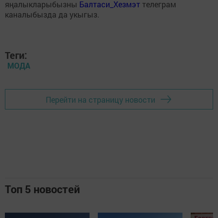
яңалыкларыбызны
Балтаси_Хезмэт
телеграм
каналыбызда да укыгыз.
Теги:
МОДА
Перейти на страницу новости
Топ 5 новостей