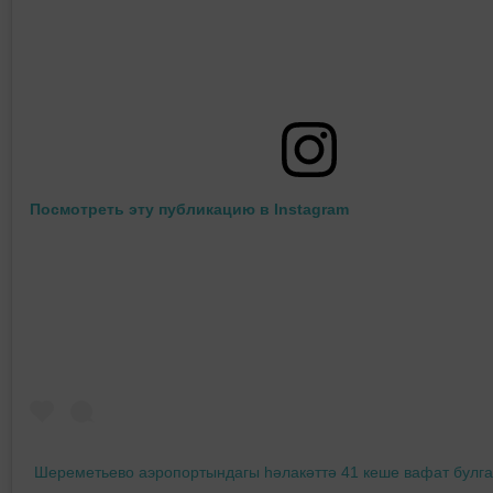
Посмотреть эту публикацию в Instagram
Шереметьево аэропортындагы һәлакәттә 41 кеше вафат булга