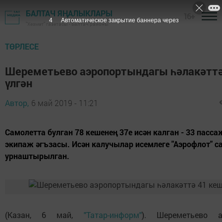
БАЛТАЧ ЯҢАЛЫКЛАРЫ
16+
3
Автоматическое закрытие баннера через
"Хезмәт" газетасы - Балтач районы
ТӨРЛЕСЕ
Шереметьево аэропортындагы һәлакәттә
үлгән
Автор,
6 май 2019 - 11:21
Самолетта булган 78 кешенең 37е исән калган - 33 пасса
экипаж әгъзасы. Исән калучылар исемлеге "Аэрофлот" 
урнаштырылган.
(Казан, 6 май,
"Татар-информ"
). Шереметьево а