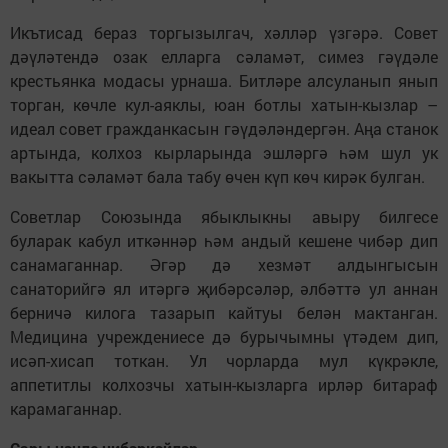
Икътисад бераз торгызылгач, хәлләр үзгәрә. Совет
дәүләтендә озак елларга сәламәт, симез гәүдәле
крестьянка модасы урнаша. Битләре алсуланып янып
торган, көчле кул-аяклы, юан ботлы хатын-кызлар –
идеал совет гражданкасын гәүдәләндергән. Аңа станок
артында, колхоз кырларында эшләргә һәм шул ук
вакытта сәламәт бала табу өчен күп көч кирәк булган.
Советлар Союзында ябыклыкны авыру билгесе
буларак кабул иткәннәр һәм андый кешене чибәр дип
санамаганнар. Әгәр дә хезмәт алдынгысын
санаторийгә ял итәргә җибәрсәләр, әлбәттә ул аннан
берничә килога тазарып кайтуы белән мактанган.
Медицина учреждениесе дә бурычымны үтәдем дип,
исәп-хисап тоткан. Ул чорларда мул күкрәкле,
аппетитлы колхозчы хатын-кызларга ирләр битараф
карамаганнар.