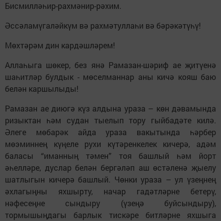
Бисмилләһир-рахмәнир-рәхим.
Әссәламүгаләйкүм вә рахмәтуллаһи вә бәрәкәтүһү!
Мөхтәрәм дин кардәшләрем!
Аллаһыга шөкер, без янә Рамазан-шәриф ае җитүенә
шаһитләр булдык - мөселманнар аны кичә кояш баю
белән каршылыды!
Рамазан ае диюгә күз алдына ураза – көн дәвамында
ризыктан һәм судан тыелып тору гыйбадәте килә.
Әлеге мөбарәк айда ураза вакытында һәрбер
мөэминнең күңеле рухи күтәренкелек кичерә, адәм
баласы “иманның тәмен” тоя башлый һәм йорт
әһелләре, дуслар белән бергәләп аш өстәленә җыелу
шатлыгын кичерә башлый. Чөнки ураза – ул үзеңнең
әхлагыңны яхшырту, начар гадәтләрне бетерү,
нәфесеңне сындыру (үзеңә буйсындыру),
тормышыңдагы барлык тискәре битләрне яхшыга