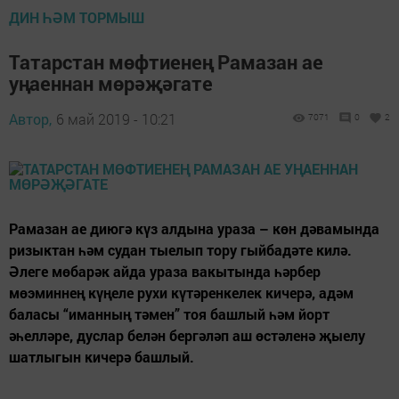
ДИН ҺӘМ ТОРМЫШ
Татарстан мөфтиенең Рамазан ае
уңаеннан мөрәҗәгате
Автор,
6 май 2019 - 10:21
7071
0
2
Рамазан ае диюгә күз алдына ураза – көн дәвамында
ризыктан һәм судан тыелып тору гыйбадәте килә.
Әлеге мөбарәк айда ураза вакытында һәрбер
мөэминнең күңеле рухи күтәренкелек кичерә, адәм
баласы “иманның тәмен” тоя башлый һәм йорт
әһелләре, дуслар белән бергәләп аш өстәленә җыелу
шатлыгын кичерә башлый.