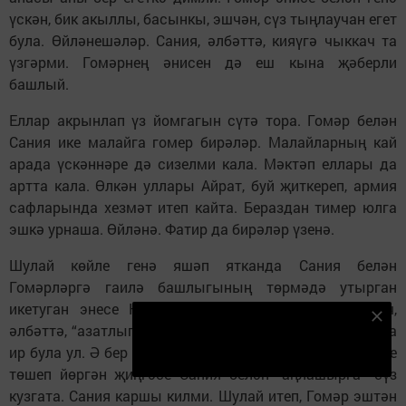
үскән, бик акыллы, басынкы, эшчән, сүз тыңлаучан егет
була. Өйләнешәләр. Сания, әлбәттә, кияүгә чыккач та
үзгәрми. Гомәрнең әнисен дә еш кына җәберли
башлый.
Еллар акрынлап үз йомгагын сүтә тора. Гомәр белән
Сания ике малайга гомер бирәләр. Малайларның кай
арада үскәннәре дә сизелми кала. Мәктәп еллары да
артта кала. Өлкән уллары Айрат, буй җиткереп, армия
сафларында хезмәт итеп кайта. Бераздан тимер юлга
эшкә урнаша. Өйләнә. Фатир да бирәләр үзенә.
Шулай көйле генә яшәп ятканда Сания белән
Гомәрләргә гаилә башлыгының төрмәдә утырган
икетуган энесе Нәби кайтып төшә. Иреккә чыккач,
Безнең Яндекс Дзен каналына языл
әлбәттә, “азатлыгын” юарга салыша. Озын буйлы, таза
Подписаться
ир була ул. Ә бер көнне Гомәр эшкә киткәч, күптән күзе
төшеп йөргән җиңгәсе Сания белән “аңлашырга” сүз
кузгата. Сания каршы килми. Шулай итеп, Гомәр эштән