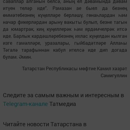
саваплар алганын белсә, аның ел дәвамында дәвам
итүен теләр иде”. Рамазан ае быел да безнең
өммәтебезнең күңелләре берләшү, гөнаһлардан һәм
начар фикерләрдән арыну вакыты булып, безне тагын
да юмартрак, киң күңеллерәк һәм ярдәмчелрәк итсә
иде. Барлык кардәшләребезнең ихлас күңелдән кылган
изге гамәлләре, уразалары, гыйбадәтләре Аллаһы
Тәгалә тарафыннан кабул ителсә иде дип догада
булам. Әмин.
Татарстан Республикасы мөфтие Камил хәзрәт
Сәмигуллин
Следите за самым важным и интересным в
Telegram-канале
Татмедиа
Читайте новости Татарстана в