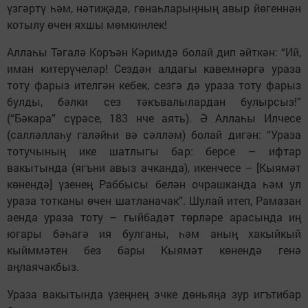
үзгәртү һәм, нәтиҗәдә, гөнаһларыңның авыр йөгеннән
котылу өчен яхшы мөмкинлек!
Аллаһы Тәгалә Коръән Кәримдә болай дип әйткән: “Ий,
иман китерүчеләр! Сездән алдагы кавемнәргә ураза
тоту фарыз ителгән кебек, сезгә дә ураза тоту фарыз
булды, бәлки сез тәкъвалылардан булырсыз!”
(“Бәкара” сүрәсе, 183 нче аять). Ә Аллаһы Илчесе
(салләллаһу галәйһи вә сәлләм) болай дигән: “Ураза
тотучының ике шатлыгы бар: берсе – ифтар
вакытында (ягъни авыз ачканда), икенчесе – [Кыямәт
көнендә] үзенең Раббысы белән очрашканда һәм ул
ураза тотканы өчен шатланачак”. Шулай итеп, Рамазан
аенда ураза тоту – гыйбадәт төрләре арасында иң
югары бәһагә ия булганы, һәм аның хакыйкый
кыйммәтен без бары Кыямәт көнендә генә
аңлаячакбыз.
Ураза вакытында үзеңнең эчке дөньяңа зур игътибар