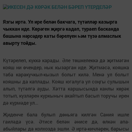
Язгы иртә. Ул ире белән бакчага, түтәлләр казырга
чыккан иде. Көрәген җиргә кадап, тураеп басканда
башына нәрсәдер каты бәрелүен һәм түзә алмаслык
авырту тойды.
Күтәрелеп, күккә карады. Әле төшкелеккә дә җитмәгән
кояш ни өчендер, нык кызарган иде. Җитмәсә, кояшка
таба каракучкыл-кызыл болыт килә. Менә ул болыт
кояшны да каплады. Кояш югалуга ул соңгы сулышын
алып, түтәлгә ауды. Хәтта каршысында канлы көрәк
тотып, күзләрен куркыныч акайтып басып торучы ирен
дә күрмәде ул...
Җиденче бала булып дөньяга килгән Сания ишле
гаиләдә үсә. Әтисе белән әнисе дә, өлкән апа-
абыйлары да колхозда эшли. Ә иртә-кичләрен, барысы