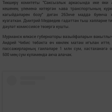
Тикшерү комитеты "Саксызлык аркасында ике яки 
кешенең үлеменә китергән һава транспортының ку
кагыйдәләрен бозу" дигән 263нче маддә буенча 
кузгаткан. Дмитрий Медведев гадәттән тыш хәлләрне т
дәүләт комиссиясе төзергә кушты.
Мурманск өлкәсе губернаторы вазыйфаларын вакытлы
Андрей Чибис төбәктә өч көнлек матәм игълан итте, 
пассажирларның гаиләләре 1 млн сум, хастаханәгә 
500 мең сум күләмендә акча алачак.