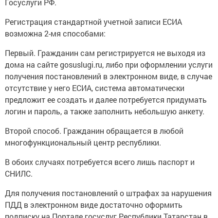
Госуслуги РФ.
Регистрация стандартной учетной записи ЕСИА
возможна 2-мя способами:
Первый. Гражданин сам регистрируется не выходя из
дома на сайте gosuslugi.ru, либо при оформлении услуги
получения постановлений в электронном виде, в случае
отсутствие у него ЕСИА, система автоматически
предложит ее создать и далее потребуется придумать
логин и пароль, а также заполнить небольшую анкету.
Второй способ. Гражданин обращается в любой
многофункциональный центр республики.
В обоих случаях потребуется всего лишь паспорт и
СНИЛС.
Для получения постановлений о штрафах за нарушения
ПДД в электронном виде достаточно оформить
подписку на Портале госуслуг Республики Татарстан в