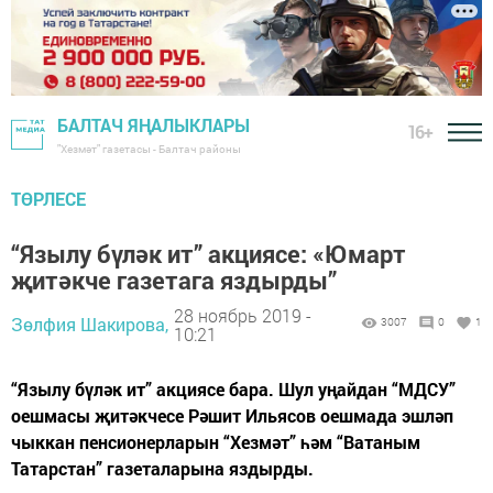
БАЛТАЧ ЯҢАЛЫКЛАРЫ
16+
"Хезмәт" газетасы - Балтач районы
ТӨРЛЕСЕ
“Язылу бүләк ит” акциясе: «Юмарт
җитәкче газетага яздырды”
28 ноябрь 2019 -
Зөлфия Шакирова,
3007
0
1
10:21
“Язылу бүләк ит” акциясе бара. Шул уңайдан “МДСУ”
оешмасы җитәкчесе Рәшит Ильясов оешмада эшләп
чыккан пенсионерларын “Хезмәт” һәм “Ватаным
Татарстан” газеталарына яздырды.