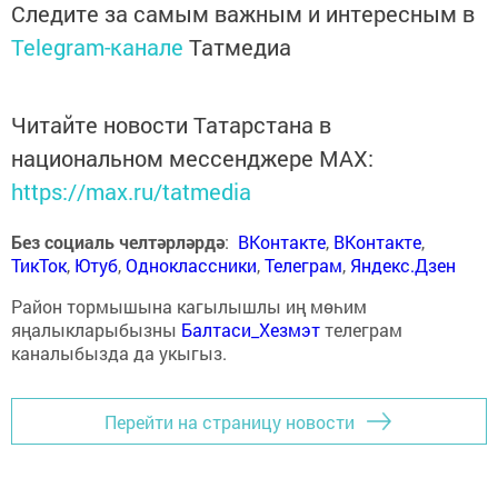
Следите за самым важным и интересным в
Telegram-канале
Татмедиа
Читайте новости Татарстана в
национальном мессенджере MАХ:
https://max.ru/tatmedia
Без социаль челтәрләрдә
:
ВКонтакте
,
ВКонтакте
,
ТикТок
,
Ютуб
,
Одноклассники
,
Телеграм
,
Яндекс.Дзен
Район тормышына кагылышлы иң мөһим
яңалыкларыбызны
Балтаси_Хезмэт
телеграм
каналыбызда да укыгыз.
Перейти на страницу новости