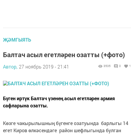
ҖӘМГЫЯТЬ
Балтач асыл егетләрен озатты (+фото)
Автор,
27 ноябрь 2019 - 21:41
3535
0
1
Бүген иртүк Балтач үзенең асыл егетләрен армия
сафларына озатты.
Көзге чакырылышның бүгенге озатуында барлыгы 14
егет Киров өлкәсендәге район шефлыгында булган