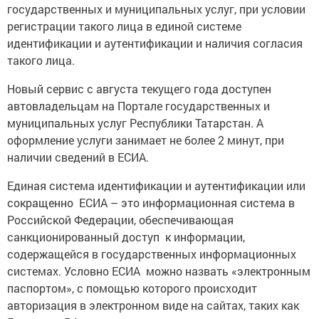
государственных и муниципальных услуг, при условии
регистрации такого лица в единой системе
идентификации и аутентификации и наличия согласия
такого лица.
Новый сервис с августа текущего года доступен
автовладельцам на Портале государственных и
муниципальных услуг Республики Татарстан. А
оформление услуги занимает не более 2 минут, при
наличии сведений в ЕСИА.
Единая система идентификации и аутентификации или
сокращенно ЕСИА – это информационная система в
Российской Федерации, обеспечивающая
санкционированный доступ к информации,
содержащейся в государственных информационных
системах. Условно ЕСИА можно назвать «электронным
паспортом», с помощью которого происходит
авторизация в электронном виде на сайтах, таких как