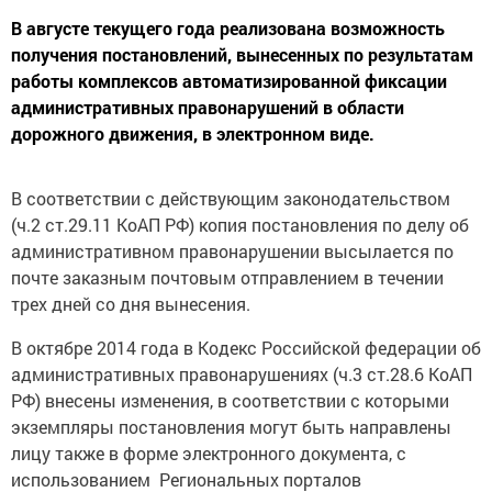
В августе текущего года реализована возможность
получения постановлений, вынесенных по результатам
работы комплексов автоматизированной фиксации
административных правонарушений в области
дорожного движения, в электронном виде.
В соответствии с действующим законодательством
(ч.2 ст.29.11 КоАП РФ) копия постановления по делу об
административном правонарушении высылается по
почте заказным почтовым отправлением в течении
трех дней со дня вынесения.
В октябре 2014 года в Кодекс Российской федерации об
административных правонарушениях (ч.3 ст.28.6 КоАП
РФ) внесены изменения, в соответствии с которыми
экземпляры постановления могут быть направлены
лицу также в форме электронного документа, с
использованием Региональных порталов