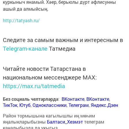
куркыныч янамый. Хәер, берьюлы дүрт әфлисунны
ашый да алмыйсың.
http://tatyash.ru/
Следите за самым важным и интересным в
Telegram-канале
Татмедиа
Читайте новости Татарстана в
национальном мессенджере MАХ:
https://max.ru/tatmedia
Без социаль челтәрләрдә
:
ВКонтакте
,
ВКонтакте
,
ТикТок
,
Ютуб
,
Одноклассники
,
Телеграм
,
Яндекс.Дзен
Район тормышына кагылышлы иң мөһим
яңалыкларыбызны
Балтаси_Хезмэт
телеграм
каналыбызда да укыгыз.