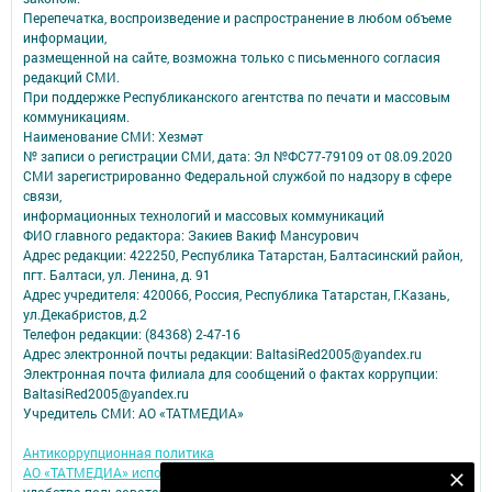
Перепечатка, воспроизведение и распространение в любом объеме
информации,
размещенной на сайте, возможна только с письменного согласия
редакций СМИ.
При поддержке Республиканского агентства по печати и массовым
коммуникациям.
Наименование СМИ: Хезмәт
№ записи о регистрации СМИ, дата: Эл №ФС77-79109 от 08.09.2020
СМИ зарегистрированно Федеральной службой по надзору в сфере
связи,
информационных технологий и массовых коммуникаций
ФИО главного редактора: Закиев Вакиф Мансурович
Адрес редакции: 422250, Республика Татарстан, Балтасинский район,
пгт. Балтаси, ул. Ленина, д. 91
Адрес учредителя: 420066, Россия, Республика Татарстан, Г.Казань,
ул.Декабристов, д.2
Телефон редакции: (84368) 2-47-16
Адрес электронной почты редакции: BaltasiRed2005@yandex.ru
Электронная почта филиала для сообщений о фактах коррупции:
BaltasiRed2005@yandex.ru
Учредитель СМИ: АО «ТАТМЕДИА»
Антикоррупционная политика
АО «ТАТМЕДИА» использует «cookie»
для персонализации сервисов и
Безнең Яндекс Дзен каналына языл
удобства пользователей сайтом.