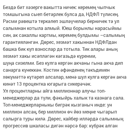
Бездә бит хәзерге вакытта ничек: керемең чыпчык
томшыгына сыеп бетәрлек булса да, НДФЛ түлисең.
Рәсми рәвештә теркәлеп эшләүчеләр берничек тә ул
салымнан котыла алмый. Юеш борынлы нарасыймы
син, ак сакаллы картмы, керемең булдымы –салымың
гарантияләнгән. Дөрес, хезмәт хакыннан НДФЛдан
башка бик күп взнослар да тотыла. Тик алары аның
хезмәт хакы исәпләгән кәгазьдә күренми,
шуңа сизелми. Без кулга кергән акчаны гына акча дип
санарга күнеккән. Костин әфәнденең тәкъдимен
хөкүмәттә күтәреп алсалар, менә шул кулга кергән акча
кинәт 13 процентка югарыга сикерәчәк.
Ул процентларны айга миллионнар алучы топ-
менеджерлар да түли, фәкыйрь халык та казнага сала.
Топ-менеджерларныкы бигрәк кызганыч инде: ун
миллион алсаң, бер миллион өч йөз меңне чыгарып
салырга туры килә. Дөрес, кайбер илләрдә салымның
прогрессив шкаласы дигән нәрсә бар: күбрәк алган