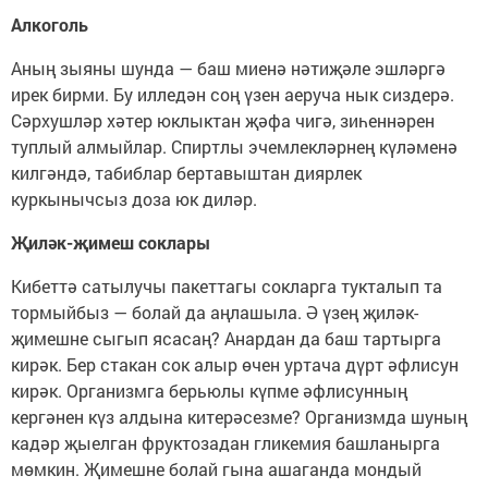
Алкоголь
Аның зыяны шунда — баш миенә нәтиҗәле эшләргә
ирек бирми. Бу илледән соң үзен аеруча нык сиздерә.
Сәрхушләр хәтер юклыктан җәфа чигә, зиһеннәрен
туплый алмыйлар. Спиртлы эчемлекләрнең күләменә
килгәндә, табиблар бертавыштан диярлек
куркынычсыз доза юк диләр.
Җиләк-җимеш соклары
Кибеттә сатылучы пакеттагы сокларга тукталып та
тормыйбыз — болай да аңлашыла. Ә үзең җиләк-
җимешне сыгып ясасаң? Анардан да баш тартырга
кирәк. Бер стакан сок алыр өчен уртача дүрт әфлисун
кирәк. Организмга берьюлы күпме әфлисунның
кергәнен күз алдына китерәсезме? Организмда шуның
кадәр җыелган фруктозадан гликемия башланырга
мөмкин. Җимешне болай гына ашаганда мондый