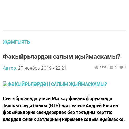
ҖӘМГЫЯТЬ
Фәкыйрьләрдән салым җыймаскамы?
Автор,
27 ноябрь 2019 - 22:21
2932
0
1
Сентябрь аенда үткән Мәскәү финанс форумында
Тышкы сәүдә банкы (ВТБ) җитәкчесе Андрей Костин
фәкыйрьләрне сөендерерлек бер тәкъдим кертте:
алардан физик затларның кеременә салым җыймаска.