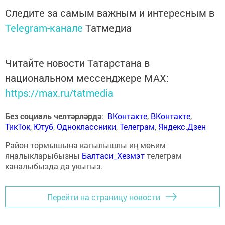
Следите за самым важным и интересным в
Telegram-канале
Татмедиа
Читайте новости Татарстана в
национальном мессенджере MАХ:
https://max.ru/tatmedia
Без социаль челтәрләрдә
:
ВКонтакте
,
ВКонтакте
,
ТикТок
,
Ютуб
,
Одноклассники
,
Телеграм
,
Яндекс.Дзен
Район тормышына кагылышлы иң мөһим
яңалыкларыбызны
Балтаси_Хезмэт
телеграм
каналыбызда да укыгыз.
Перейти на страницу новости