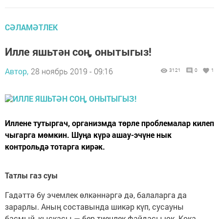
СӘЛАМӘТЛЕК
Илле яшьтән соң, онытыгыз!
Автор,
28 ноябрь 2019 - 09:16
3121
0
1
Иллене тутыргач, организмда төрле проблемалар килеп
чыгарга мөмкин. Шуңа күрә ашау-эчүне нык
контрольдә тотарга кирәк.
Татлы газ суы
Гадәттә бу эчемлек өлкәннәргә дә, балаларга да
зарарлы. Аның составында шикәр күп, сусауны
басмый, кыскасы — бер тиенлек файдасы юк. Кока-