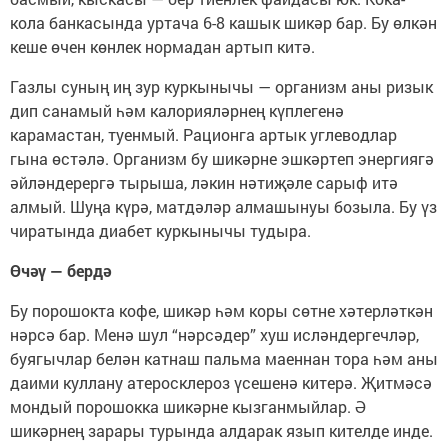
кола банкасында уртача 6-8 кашык шикәр бар. Бу өлкән
кеше өчен көнлек нормадан артып китә.
Газлы суның иң зур куркынычы — организм аны ризык
дип санамый һәм калорияләрнең күплегенә
карамастан, туенмый. Рационга артык уг­леводлар
гына өстәлә. Организм бу шикәрне эшкәртеп энергиягә
әйләндерергә тырыша, лә­кин нәтиҗәле сарыф итә
алмый. Шуңа күрә, матдәләр алмашынуы бозыла. Бу үз
чиратында диабет куркынычы тудыра.
Өчәү — бердә
Бу порошокта кофе, шикәр һәм коры сөтне хәтерләткән
нәрсә бар. Менә шул “нәрсәдер” хуш исләндергечләр,
буягычлар белән катнаш пальма маеннан тора һәм аны
даими куллану атеросклероз үсешенә китерә. Җитмәсә
мондый порошокка шикәрне кызганмыйлар. Ә
шикәрнең зарары турында алдарак язып кителде инде.