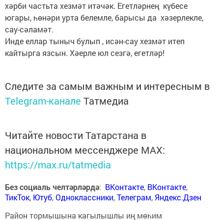
хәрби частьта хезмәт итәчәк. Егетләрнең күбесе
югары, һөнәри урта белемле, барысы да хәзерлекле,
сау-сәламәт.
Инде еллар тыныч булып , исән-сау хезмәт итеп
кайтырга язсын. Хәерле юл сезгә, егетләр!
Следите за самым важным и интересным в
Telegram-канале
Татмедиа
Читайте новости Татарстана в
национальном мессенджере MАХ:
https://max.ru/tatmedia
Без социаль челтәрләрдә
:
ВКонтакте
,
ВКонтакте
,
ТикТок
,
Ютуб
,
Одноклассники
,
Телеграм
,
Яндекс.Дзен
Район тормышына кагылышлы иң мөһим