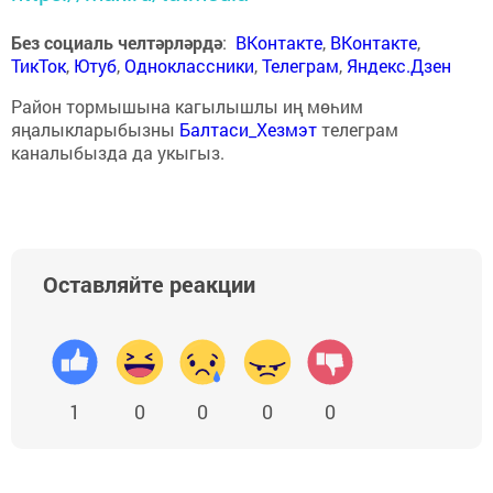
Без социаль челтәрләрдә
:
ВКонтакте
,
ВКонтакте
,
ТикТок
,
Ютуб
,
Одноклассники
,
Телеграм
,
Яндекс.Дзен
Район тормышына кагылышлы иң мөһим
яңалыкларыбызны
Балтаси_Хезмэт
телеграм
каналыбызда да укыгыз.
Оставляйте реакции
1
0
0
0
0