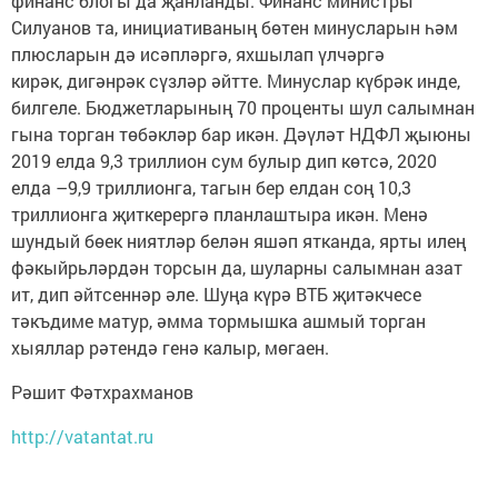
финанс блогы да җанланды. Финанс министры
Силуанов та, инициативаның бөтен минусларын һәм
плюсларын дә исәпләргә, яхшылап үлчәргә
кирәк, дигәнрәк сүзләр әйтте. Минуслар күбрәк инде,
билгеле. Бюджетларының 70 проценты шул салымнан
гына торган төбәкләр бар икән. Дәүләт НДФЛ җыюны
2019 елда 9,3 триллион сум булыр дип көтсә, 2020
елда –9,9 триллионга, тагын бер елдан соң 10,3
триллионга җиткерергә планлаштыра икән. Менә
шундый бөек ниятләр белән яшәп ятканда, ярты илең
фәкыйрьләрдән торсын да, шуларны салымнан азат
ит, дип әйтсеннәр әле. Шуңа күрә ВТБ җитәкчесе
тәкъдиме матур, әмма тормышка ашмый торган
хыяллар рәтендә генә калыр, мөгаен.
​Рәшит Фәтхрахманов
http://vatantat.ru