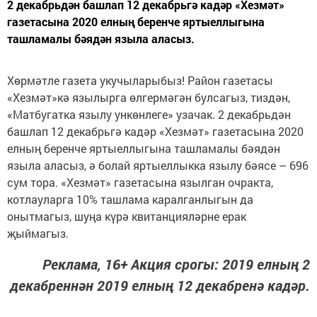
2 декабрьдән башлап 12 декабрьгә кадәр «Хезмәт»
газетасына 2020 елның беренче яртыеллыгына
ташламалы бәядән языла аласыз.
Хөрмәтле газета укучыларыбыз! Район газетасы
«Хезмәт»кә язылырга өлгермәгән булсагыз, тиздән,
«Матбугатка язылу ункөнлеге» узачак. 2 декабрьдән
башлап 12 декабрьгә кадәр «Хезмәт» газетасына 2020
елның беренче яртыеллыгына ташламалы бәядән
языла аласыз, ә болай яртыеллыкка язылу бәясе – 696
сум тора. «Хезмәт» газетасына язылган очракта,
котлауларга 10% ташлама каралганлыгын да
онытмагыз, шуңа күрә квитанцияләрне ерак
җыймагыз.
Реклама, 16+ Акция срогы: 2019 елның 2
декабреннән 2019 елның 12 декабренә кадәр.