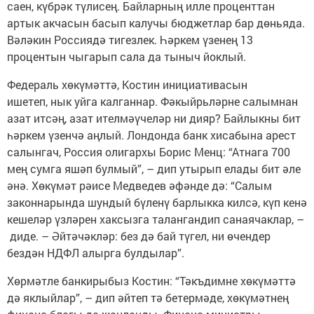
саен, күбрәк түлисең. Байларның илле проценттан
артык акчасын басып калучы бюджетлар бар дөньяда.
Вәләкин Россиядә тигезлек. Һәркем үзенең 13
процентын чыгарып сала да тыныч йоклый.
​Федераль хөкүмәттә, Костин инициативасын
ишетеп, нык уйга калганнар. Фәкыйрьләрне салымнан
азат итсәң, азат ителмәүчеләр ни дияр? Байлыкны бит
һәркем үзенчә аңлый. Лондонда банк хисабына арест
салынгач, Россия олигархы Борис Менц: “Атнага 700
мең сумга яшәп булмый”, – дип утырып елады бит әле
әнә. Хөкүмәт рәисе Медведев әфәнде дә: “Салым
законнарында шундый бүленү барлыкка килсә, күп кенә
кешеләр үзләрен хаксызга талангандип санаячаклар, –
диде. – Әйтәчәкләр: без дә бай түгел, ни өчендер
бездән НДФЛ алырга булдылар”.
​Хөрмәтле банкирыбыз Костин: “Тәкъдимне хөкүмәттә
дә яклыйлар”, – дип әйтеп тә бетермәде, хөкүмәтнең