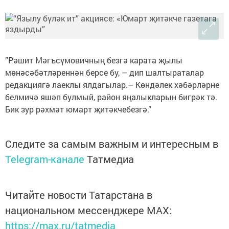
”Рәшит Мәгъсүмовичның безгә карата җылы
мөнәсәбәтләреннән берсе бу, – дип шалтыраталар
редакциягә лаеклы ялдагылар.– Көндәлек хәбәрләрне
белмичә яшәп булмый, район яңалыкларын бигрәк тә.
Бик зур рәхмәт юмарт җитәкчебезгә.”
Следите за самым важным и интересным в
Telegram-канале
Татмедиа
Читайте новости Татарстана в
национальном мессенджере MАХ:
https://max.ru/tatmedia