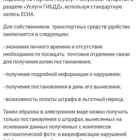
разделе «Услуги ГИБДД», используя стандартную
запись ЕСИА.
Для собственников транспортных средств удобство
заключается в следующем:
- экономия личного времени и отсутствие
необходимости посещать почтовое отделение связи
для получения копии постановления;
- получение подробной информации о нарушении;
- получение постановления в день его вынесения;
- возможность оплаты штрафа в льготный период.
Таким образом в электронном виде можно получать
только постановления о штрафах, вынесенных на
основании данных полученных с комплексов
автоматической фото- и видеофиксации нарушений