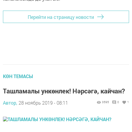
Перейти на страницу новости
КӨН ТЕМАСЫ
Ташламалы ункөнлек! Нәрсәгә, кайчан?
Автор,
28 ноябрь 2019 - 08:11
3595
0
1