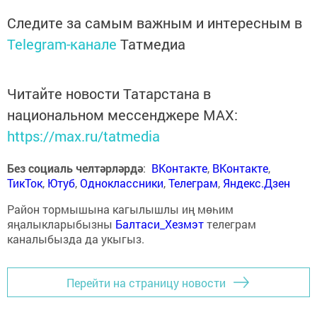
Следите за самым важным и интересным в
Telegram-канале
Татмедиа
Читайте новости Татарстана в
национальном мессенджере MАХ:
https://max.ru/tatmedia
Без социаль челтәрләрдә
:
ВКонтакте
,
ВКонтакте
,
ТикТок
,
Ютуб
,
Одноклассники
,
Телеграм
,
Яндекс.Дзен
Район тормышына кагылышлы иң мөһим
яңалыкларыбызны
Балтаси_Хезмэт
телеграм
каналыбызда да укыгыз.
Перейти на страницу новости