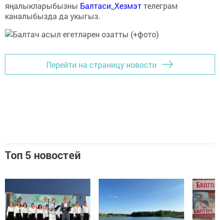
яңалыкларыбызны
Балтаси_Хезмэт
телеграм
каналыбызда да укыгыз.
Перейти на страницу новости
Топ 5 новостей