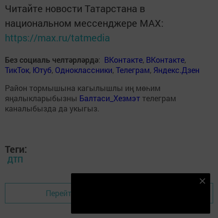
Читайте новости Татарстана в
национальном мессенджере MАХ:
https://max.ru/tatmedia
Без социаль челтәрләрдә
:
ВКонтакте
,
ВКонтакте
,
ТикТок
,
Ютуб
,
Одноклассники
,
Телеграм
,
Яндекс.Дзен
Район тормышына кагылышлы иң мөһим
яңалыкларыбызны
Балтаси_Хезмэт
телеграм
каналыбызда да укыгыз.
Теги:
ДТП
Безнең Яндекс Дзен каналына языл
Перейти на страницу новости
Подписаться