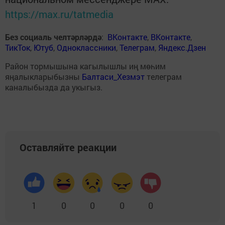
https://max.ru/tatmedia
Без социаль челтәрләрдә
:
ВКонтакте
,
ВКонтакте
,
ТикТок
,
Ютуб
,
Одноклассники
,
Телеграм
,
Яндекс.Дзен
Район тормышына кагылышлы иң мөһим
яңалыкларыбызны
Балтаси_Хезмэт
телеграм
каналыбызда да укыгыз.
Оставляйте реакции
1
0
0
0
0