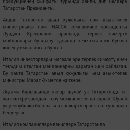
продукциянең сыйфаты турында сөйли, дип белдерә
Татарстан Президенты.
Алдан Татарстан авыл хуҗалыгы һәм азык-төлек
министрлыгы һәм INALCA компаниясе президенты
Луиджи Кремонини арасында терлек симертү
мәйданнары булдыру турында хезмәттәшлек буенча
килешү имзаланган булган.
Италия инвесторлары мөгезле эре терлек симертү өчен
тәкъдим ителгән мәйданнарны караган һәм сайлаган.
Бу хакта Татарстан авыл хуҗалыгы һәм азык-төлек
министры Марат Әхмәтов җиткерә.
Әңгәмә барышында яклар шулай ук Татарстанда ит
җитештерү заводын төзү мөмкинлеген дә карый. Шулай
ук республика башлыгы ит эшкәртү проектын хуплавын
белдергән.
Италия компанияләре вәкилләре Татарстанда