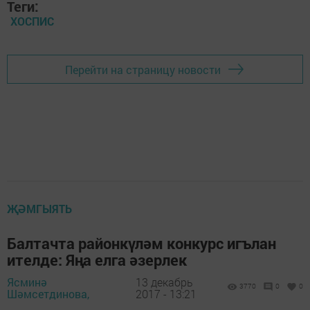
Теги:
ХОСПИС
Перейти на страницу новости
ҖӘМГЫЯТЬ
Балтачта районкүләм конкурс игълан
ителде: Яңа елга әзерлек
Ясминә
13 декабрь
3770
0
0
Шәмсетдинова,
2017 - 13:21