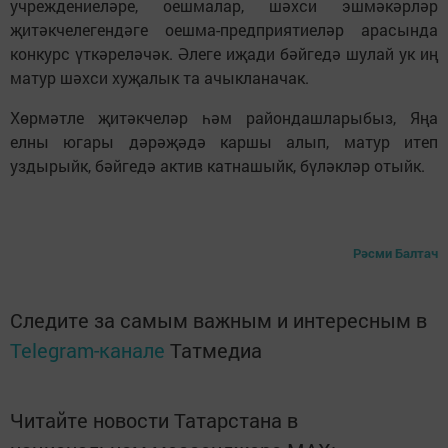
учреждениеләре, оешмалар, шәхси эшмәкәрләр
җитәкчелегендәге оешма-предприятиеләр арасында
конкурс үткәреләчәк. Әлеге иҗади бәйгедә шулай ук иң
матур шәхси хуҗалык та ачыкланачак.
Хөрмәтле җитәкчеләр һәм райондашларыбыз, Яңа
елны югары дәрәҗәдә каршы алып, матур итеп
уздырыйк, бәйгедә актив катнашыйк, бүләкләр отыйк.
Рәсми Балтач
Следите за самым важным и интересным в
Telegram-канале
Татмедиа
Читайте новости Татарстана в