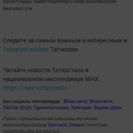
проектларны инвестицияләргә әзер икәнлекләрен
билгеләп үтә.
Следите за самым важным и интересным в
Telegram-канале
Татмедиа
Читайте новости Татарстана в
национальном мессенджере MАХ:
https://max.ru/tatmedia
Без социаль челтәрләрдә
:
ВКонтакте
,
ВКонтакте
,
ТикТок
,
Ютуб
,
Одноклассники
,
Телеграм
,
Яндекс.Дзен
Район тормышына кагылышлы иң мөһим
яңалыкларыбызны
Балтаси_Хезмэт
телеграм
каналыбызда да укыгыз.