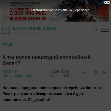
4
Автоматическое закрытие баннера через
БАЛТАЧ ЯҢАЛЫКЛАРЫ
16+
"Хезмәт" газетасы - Балтач районы
ТРУД
А ты купил новогоднй лотерейный
билет?
Ясминә
13 декабрь
2751
0
1
Шәмсетдинова,
2017 - 14:36
Началась продажа новогодних лотерейных билетов
Розыгрыш почти беспроигрышный и будет
проводиться 31 декабря!