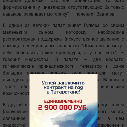
беговые дорожки. "Это для абилитации, то есть
формирования у инвалидов отсутствующих бытовых
навыков, развивает моторику", — поясняет Вавилов.
В одной из детских палат живет Гулюза со своим
маленьким сыном, которому необходима
респираторная поддержка (искусственное дыхание с
помощью специального аппарата). "Дома они не могут
себе позволить такие процедуры, а у нас есть", —
говорит медсестра. В палате — две кровати,
гигиенические принадлежности, телевизор и даже
большая светлая лоджия, куда родители могут
выводить ребенка, если нельзя на улицу. Ванная и
туалет оборудованы для людей с ограниченными
возможностями.
В другой детской палате — ребенок с гидроцефалией
(нарушение нормального развития головного мозга,
связанное с чрезмерным накоплением в нем
жидкости). Он совсем не двигается и подключен к