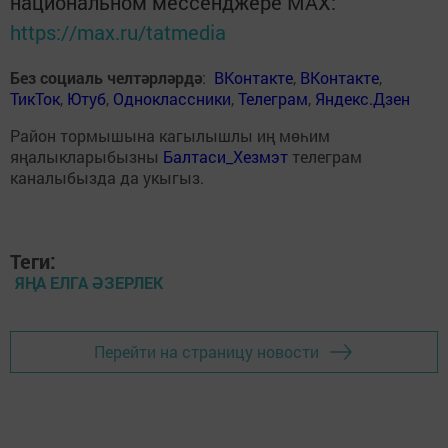
национальном мессенджере MАХ:
https://max.ru/tatmedia
Без социаль челтәрләрдә
:
ВКонтакте
,
ВКонтакте
,
ТикТок
,
Ютуб
,
Одноклассники
,
Телеграм
,
Яндекс.Дзен
Район тормышына кагылышлы иң мөһим
яңалыкларыбызны
Балтаси_Хезмэт
телеграм
каналыбызда да укыгыз.
Теги:
ЯҢА ЕЛГА ӘЗЕРЛЕК
Перейти на страницу новости