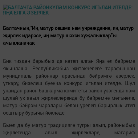
Балтачның "Иң матур оешма һәм учреждение, иң матур
җирлек идарәсе, иң матур шәхси хуҗалыклар”ы
ачыкланачак
Бик тиздән барыбыз да көтеп алган Яңа ел бәйрәме
якынлаша. Республикабыз җитәкчелеге тарафыннан
муниципаль районнар арасында бәйрәмгә әзерлек,
үткәрү, бизәлеш буенча конкурс игълан ителде. Шул
уңайдан район башкарма комитеты район үзәгендә һәм
шулай ук авыл җирлекләрендә бу бәйрәмне мәгънәле,
матур бәйрәм чаралары белән үрелеп барырлык итеп
оештыру бурычы йөкләде.
Быел да бу матур традициягә тугры алып, районыбыз
җирлегендә авыл җирлекләре, мәгариф