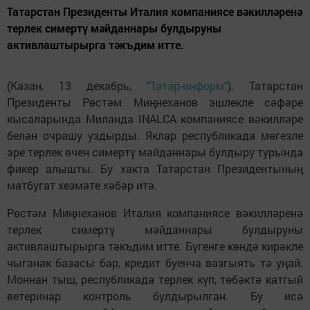
Татарстан Президенты Италия компаниясе вәкилләренә
терлек симертү мәйданнары булдыруны
активлаштырырга тәкъдим итте.
(Казан, 13 декабрь,
"Татар-информ"
). Татарстан
Президенты Рөстәм Миңнеханов эшлекле сәфәре
кысаларында Миланда INALCA компаниясе вәкилләре
белән очрашу уздырды. Яклар республикада мөгезле
эре терлек өчен симертү мәйданнары булдыру турында
фикер алышты. Бу хакта Татарстан Президентының
матбугат хезмәте хәбәр итә.
Рөстәм Миңнеханов Италия компаниясе вәкилләренә
терлек симертү мәйданнары булдыруны
активлаштырырга тәкъдим итте. Бүгенге көндә кирәкле
чыганак базасы бар, кредит буенча вазгыять тә уңай.
Моннан тыш, республикада терлек күп, төбәктә катгый
ветеринар контроль булдырылган. Бу исә