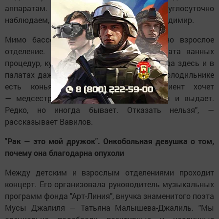
аппаратам. "За такими пациентами мы круглосуточно
наблюдаем, он под камерой", — говорит Владимир.
Мимо бассейна и столовой проходим во взрослое
отделение. Здесь есть библиотека, комната ванных
процедур, курительная комната. "Мы иногда здесь и в
палатах даже разрешаем курить, у нас в холодильнике
есть коньяк, вино, водка. Если пациент хочет
— медсестра идет, берет ключ у охраны и выдает.
Редко, но иногда бывает. Отказать нельзя", —
рассказывает Вавилов.
"Рак — это мой дружок". Онкобольная девушка о том,
почему она благодарна опухоли
Между детским и взрослым отделениями проходит
концерт. Его организовала руководитель музыкальных
программ фонда "Арт-Линия", внучка знаменитого поэта
Мусы Джалиля — Татьяна Малышева-Джалиль. "Мы