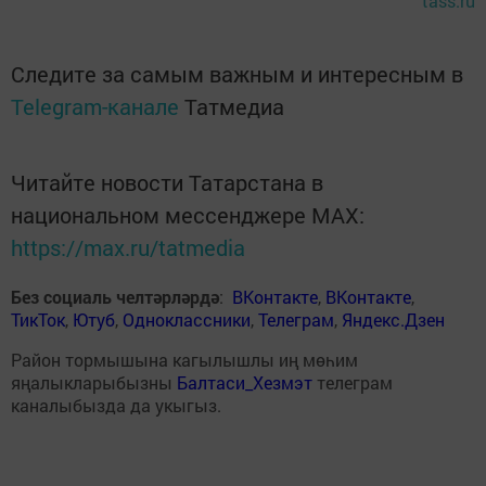
tass.ru
Следите за самым важным и интересным в
Telegram-канале
Татмедиа
Читайте новости Татарстана в
национальном мессенджере MАХ:
https://max.ru/tatmedia
Без социаль челтәрләрдә
:
ВКонтакте
,
ВКонтакте
,
ТикТок
,
Ютуб
,
Одноклассники
,
Телеграм
,
Яндекс.Дзен
Район тормышына кагылышлы иң мөһим
яңалыкларыбызны
Балтаси_Хезмэт
телеграм
каналыбызда да укыгыз.