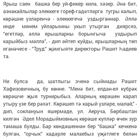
Ярыш саен башка бер уй-фикер килә, хәзер. Әнә бит,
азнакайлылар элеккеге гореф-гадәтләргә тугры калып,
көрәшне үзләренчә - элеккегечә уздырганнар. Әллә
инде минем уйларымны укып утырган диярсез,
“егетләр, әллә ярышларны борынгыча уздырып
карыйбыз мәллә”, - дип әйтеп куйды, ярышларның төп
иганәчесе - “Труд” җәмгыяте директоры Рәшит Һадиев
та.
Ни булса да, шатлыгы эченә сыймады Рәшит
Хафизовичның, бу көнне. “Менә бит, елдан-ел күбрәк
көрәшче җыя турнирыбыз. Аларның көрәшен карап
утыру үзе бер рәхәт. Көрәшеп тә карый үзләре, малай,” -
дип, соклануын яшермәде, ул. Аеруча, Бөрбаштан
килгән Әдел Морадыймовның көрәше күпләр өчен зур
тамаша булды. Бар көндәшеннән бер “башка” кечкенә
булган, “орчык” кадәрле малаебыз үҗәтлеге белән