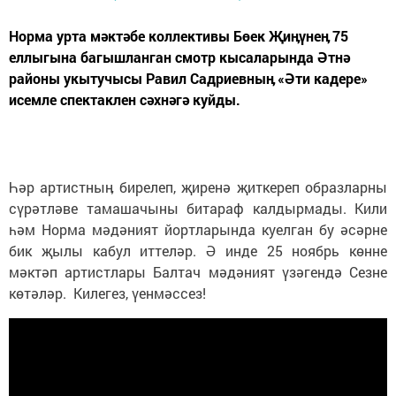
Норма урта мәктәбе коллективы Бөек Җиӊүнеӊ 75
еллыгына багышланган смотр кысаларында Әтнә
районы укытучысы Равил Садриевныӊ «Әти кадере»
исемле спектаклен сәхнәгә куйды.
Һәр артистныӊ бирелеп, җиренә җиткереп образларны
сүрәтләве тамашачыны битараф калдырмады. Кили
һәм Норма мәдәният йортларында куелган бу әсәрне
бик җылы кабул иттеләр. Ә инде 25 ноябрь көнне
мәктәп артистлары Балтач мәдәният үзәгендә Сезне
көтәләр. Килегез, үенмәссез!