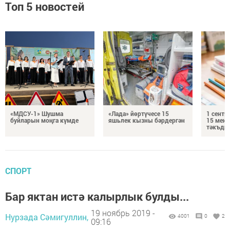
Топ 5 новостей
«МДСУ-1» Шушма
«Лада» йөртүчесе 15
1 сентя
буйларын моңга күмде
яшьлек кызны бәрдергән
15 мең 
тәкъди
СПОРТ
Бар яктан истә калырлык булды...
19 ноябрь 2019 -
Нурзада Сәмигуллин,
4001
0
2
09:16