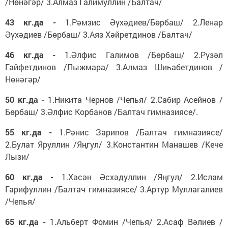
/Нөнәгәр/ 3.Алмаз Галимуллин /Балтач/
43 кг.да -
1.Рәмзис Әүхәдиев/Бөрбаш/ 2.Ленар
Әүхәдиев /Бөрбаш/ 3.Аяз Хәйретдинов /Балтач/
46 кг.да -
1.Әлфис Галимов /Бөрбаш/ 2.Рүзәл
Гайфетдинов /Пыжмара/ 3.Алмаз Шиһабетдинов /
Нөнәгәр/
50 кг.да -
1.Никита Чернов /Чепья/ 2.Сабир Асейнов /
Бөрбаш/ 3.Әлфис Корбанов /Балтач гимназиясе/.
55 кг.да -
1.Рәнис Зарипов /Балтач гимназиясе/
2.Булат Яруллин /Яңгул/ 3.Константин Манашев /Кече
Лызи/
60 кг.да -
1.Хәсән Әсхәдуллин /Яңгул/ 2.Ислам
Гарифуллин /Балтач гимназиясе/ 3.Артур Муллагалиев
/Чепья/
65 кг.да -
1.Альберт Фомин /Чепья/ 2.Асаф Вәлиев /