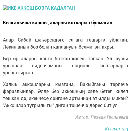
Кызганычка каршы, аларны коткарып булмаган.
Алар Сибай шәһәрендәге елгага төшәргә уйлаган.
Ләкин аның боз белән каплануын белмәгән, ахры.
Бер ир аларны канга баткан килеш тапкан. Ул шушы
урыннан видеоязманы социаль челтәрләргә
урнаштырган.
Халык аккошларны кызгана. Вакыйганы төрлечә
фаразлыйлар. Әллә бер аккошның хәле бетеп килеп
төшкән дә, икенчесе сөйгәне артыннан атылды микән?
"Аккошлар тугрылыгы" дигән төшенчә дөрес бит ул.
Автор: Резеда Галикәева
Кызыл таң