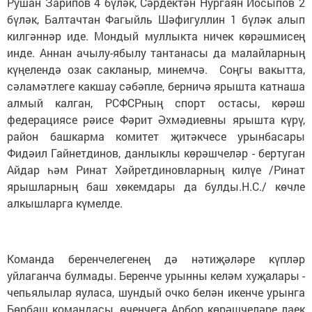
Рушан Зарипов 4 бүләк, Сәрдектән Нургаян Йосыпов 2
бүләк, Балтачтан Фагыйль Шәфигуллин 1 бүләк алып
килгәннәр иде. Мондый муллыкта ничек көрәшмисең
инде. Аннан ачылу-ябылу тантанасы да малайларның
күңелендә озак сакланыр, минемчә. Соңгы вакытта,
сәламәтлеге какшау сәбәпле, берничә ярышта катнаша
алмый калган, РСФСРның спорт остасы, көрәш
федерациясе рәисе Фәрит Әхмәдиевны ярышта күрү,
район башкарма комитет җитәкчесе урынбасары
Фидәил Гайнетдинов, данлыклы көрәшчеләр - бертуган
Айдар һәм Ринат Хәйретдиновларның килүе /Ринат
ярышларның баш хөкемдары да булды.Н.С./ көчле
алкышларга күмелде.
Команда беренчелегенең дә нәтиҗәләре күпләр
уйлаганча булмады. Беренче урынны келәм хуҗалары -
чепьялылар яуласа, шундый очко белән икенче урынга
Бөрбаш командасы, өченчегә Арбор көрәшчеләре лаек