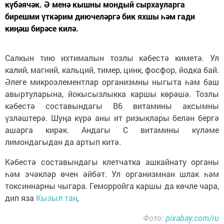
күбәячәк. Ә менә кышны мондый сырхауларга
бирешми үткәрим диючеләргә бик яхшы һәм гади
киңәш бирәсе килә.
Салкын тию ихтималын тозлы кәбестә киметә. Ул
калий, магний, кальций, тимер, цинк, фосфор, йодка бай.
Әлеге микроэлементлар организмны ныгыта һәм баш
авыртуларына, йокысызлыкка каршы көрәшә. Тозлы
кәбестә составындагы В6 витамины аксымны
үзләштерә. Шуңа күрә аны ит ризыклары белән бергә
ашарга кирәк. Андагы С витамины күләме
лимондагыдан да артып китә.
Кәбестә составындагы клетчатка ашкайнату органы
һәм эчәкләр өчен әйбәт. Ул организмнан шлак һәм
токсиннарны чыгара. Геморройга каршы да көчле чара,
дип яза
Кызыл таң
.
Фото:
pixabay.com/ru