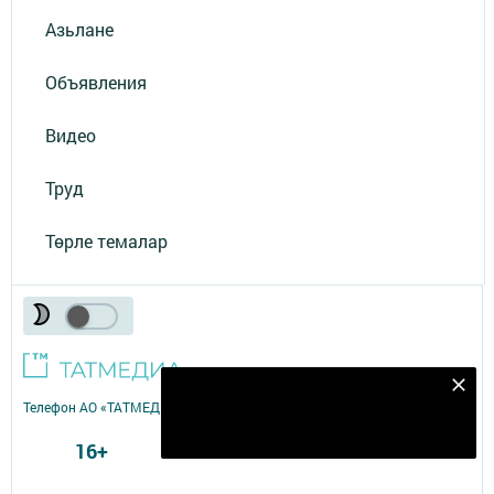
Азьлане
Объявления
Видео
Труд
Төрле темалар
Безнең Яндекс Дзен каналына языл
Телефон АО «ТАТМЕДИА»:
(843) 222 09 84
Подписаться
16+