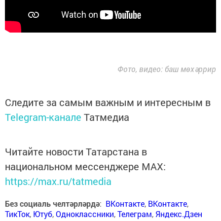
Фото, видео: баш мөхәррир
Следите за самым важным и интересным в
Telegram-канале
Татмедиа
Читайте новости Татарстана в
национальном мессенджере MАХ:
https://max.ru/tatmedia
Без социаль челтәрләрдә
:
ВКонтакте
,
ВКонтакте
,
ТикТок
,
Ютуб
,
Одноклассники
,
Телеграм
,
Яндекс.Дзен