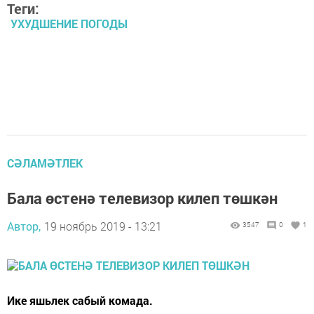
Теги:
УХУДШЕНИЕ ПОГОДЫ
СӘЛАМӘТЛЕК
Бала өстенә телевизор килеп төшкән
Автор,
19 ноябрь 2019 - 13:21
3547
0
1
Ике яшьлек сабый комада.