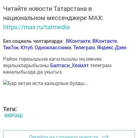
Читайте новости Татарстана в
национальном мессенджере MАХ:
https://max.ru/tatmedia
Без социаль челтәрләрдә
:
ВКонтакте
,
ВКонтакте
,
ТикТок
,
Ютуб
,
Одноклассники
,
Телеграм
,
Яндекс.Дзен
Район тормышына кагылышлы иң мөһим
яңалыкларыбызны
Балтаси_Хезмэт
телеграм
каналыбызда да укыгыз.
Теги:
КӨРӘШ
Перейти на страницу новости