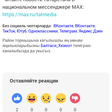
национальном мессенджере MАХ:
https://max.ru/tatmedia
Без социаль челтәрләрдә
:
ВКонтакте
,
ВКонтакте
,
ТикТок
,
Ютуб
,
Одноклассники
,
Телеграм
,
Яндекс.Дзен
Район тормышына кагылышлы иң мөһим
яңалыкларыбызны
Балтаси_Хезмэт
телеграм
каналыбызда да укыгыз.
Оставляйте реакции
2
0
0
0
0