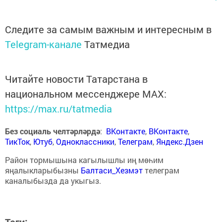
Следите за самым важным и интересным в
Telegram-канале
Татмедиа
Читайте новости Татарстана в
национальном мессенджере MАХ:
https://max.ru/tatmedia
Без социаль челтәрләрдә
:
ВКонтакте
,
ВКонтакте
,
ТикТок
,
Ютуб
,
Одноклассники
,
Телеграм
,
Яндекс.Дзен
Район тормышына кагылышлы иң мөһим
яңалыкларыбызны
Балтаси_Хезмэт
телеграм
каналыбызда да укыгыз.