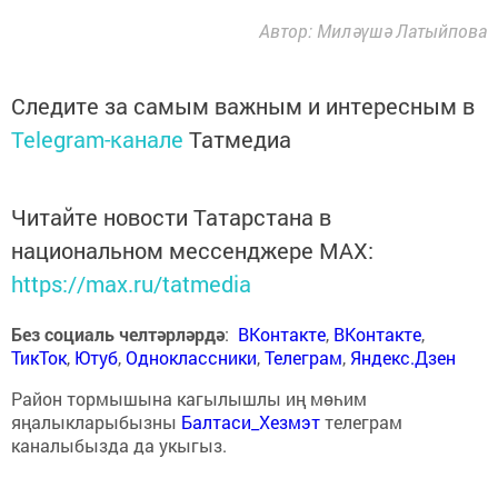
Автор: Миләүшә Латыйпова
Следите за самым важным и интересным в
Telegram-канале
Татмедиа
Читайте новости Татарстана в
национальном мессенджере MАХ:
https://max.ru/tatmedia
Без социаль челтәрләрдә
:
ВКонтакте
,
ВКонтакте
,
ТикТок
,
Ютуб
,
Одноклассники
,
Телеграм
,
Яндекс.Дзен
Район тормышына кагылышлы иң мөһим
яңалыкларыбызны
Балтаси_Хезмэт
телеграм
каналыбызда да укыгыз.