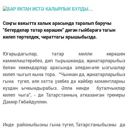
Соңгы вакытта халык арасында таралып баручы
“бетерделәр татар көрәшен“ дигән гыйбарәгә тагын
килеп төртелдек, чираттагы ярышыбызда.
Югарыдагылар, татар милли көрәшен
камииләштерәбез, дип тырышканда, җанатарларыбыз
белән хөкемдарлар арасында әледән-әле ызгышлар
килеп чыгып кына тора. “Чыннан да, җанатарларыбыз
гына түгел, әле хәтта үзебез дә кайбер моментларны
күздән ычкындырабыз. Әллә нинди буталчыклар
килеп чыга”, - ди Татарстанның атказанган тренеры
Дамир Гөбәйдуллин.
Инде районыбызны гына түгел, Татарстаныбызны да