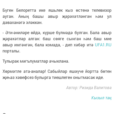
Бүген Белоретта ике яшьлек кыз өстенә телевизор
ауган. Аның башы авыр җәрәхәтләнгән һәм ул
дәваханәгә эләккән.
- Әти-әниләре өйдә, күрше бүлмәдә булган. Бала авыр
җәрәхәтләр алган: баш сөяге сынган һәм баш мие
авыр имгәнгән, бала комада, - дип хәбәр итә
UFA1.RU
порталы.
Тулырак мәгълүматлар ачыклана.
Хөрмәтле ата-аналар! Сабыйлар яшәүче йортта бөтен
җиһаз хәвефсез булырга тиешлеген онытмасак иде.
Автор: Ризида Валитова
Кызыл таң