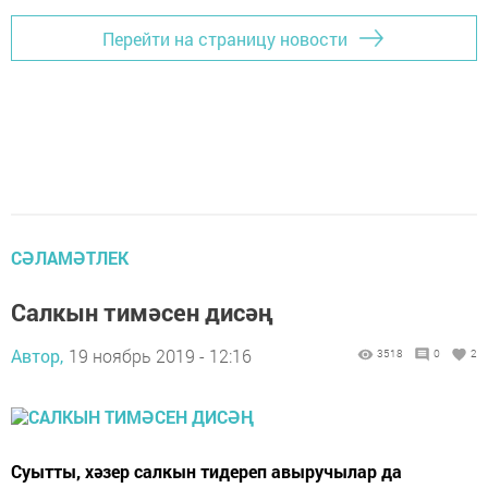
Перейти на страницу новости
СӘЛАМӘТЛЕК
Салкын тимәсен дисәң
Автор,
19 ноябрь 2019 - 12:16
3518
0
2
Суытты, хәзер салкын тидереп авыручылар да