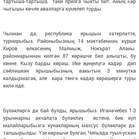
тартыша-тартыша, тәки призга чыкты бит. Аның һәр
чыгышы көчле авазларга күмелеп торды.
Чыннан да, республика ярышын хәтерләтте,
турнирыбыз. Районыбызның 14 мәктәбеннән, күрше
Киров өлкәсенең Малмыж, Нокърат Аланы
районнарыннан килгән 87 көрәшче бил алышты, бу
көнне. Кызу барды көрәш. Ике җиңелүгә кадәр дип
сөйләшкән ярышыбызның вакытын 3 минутка
калдырмасак, әле кара төнгә кадәр көрәшергә туры
килә иде.
Бүләкләргә дә бай булды, ярышыбыз. Иганәчебез 1-3
урыннарны акчалата бүләкләү өстенә, бик күп
малайларыбызга кунакларның махсус бүләкләре дә
тапшырылды. Үзе көрәшче булган, Чепьяда туып-ускән