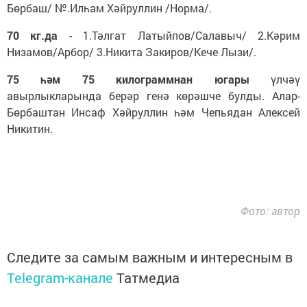
Бөрбаш/ №.Илһам Хәйруллин /Норма/.
70 кг.да
- 1.Тәлгат Латыйпов/Салавыч/ 2.Кәрим
Низамов/Арбор/ 3.Никита Закиров/Кече Лызи/.
75 һәм 75 килограммнан югары
үлчәү
авырлыкларында берәр генә көрәшче булды. Алар-
Бөрбаштан Инсаф Хәйруллин һәм Чепьядан Алексей
Никитин.
Фото: автор
Следите за самым важным и интересным в
Telegram-канале
Татмедиа