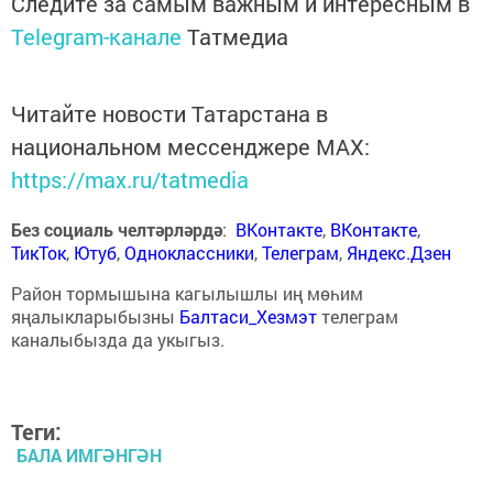
Следите за самым важным и интересным в
Telegram-канале
Татмедиа
Читайте новости Татарстана в
национальном мессенджере MАХ:
https://max.ru/tatmedia
Без социаль челтәрләрдә
:
ВКонтакте
,
ВКонтакте
,
ТикТок
,
Ютуб
,
Одноклассники
,
Телеграм
,
Яндекс.Дзен
Район тормышына кагылышлы иң мөһим
яңалыкларыбызны
Балтаси_Хезмэт
телеграм
каналыбызда да укыгыз.
Теги:
БАЛА ИМГӘНГӘН