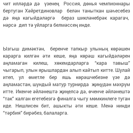
чит илләрдә дә үзенең Россия, дөнья чемпионнары
бертуган Хәйретдиновлар белән таныткан шәһесебез
дә яңа кагыйдәләргә бераз шикләнебрәк карагач,
нәрсә дип тә уйларга белмәссең инде.
Ызгыш димәктән, беренче тапкыр улының көрәшен
карарга килгән әти кеше, яңа көрәш кагыйдәләрен
аңламаган килеш, хөкемдарларга “кара тавыш”
чыгарып, улын ярышлардан алып кайтып китте. Шулай
итеп, ул өметле бер яшь көрәшчебезне үзе дә
аңламастан, шундый матур турнирда җиңүдән мәхрүм
итте. Икенче әйләнештә җиңелсә дә, өченче әйләнештә
“так” калган егетебезгә финалга чыгу мөмкинлеге туган
иде. Нишлисен бит, ашыкты әти кеше. Менә нинди
“тәрбия” бирәбез, балаларга.