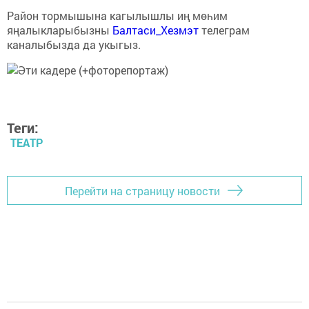
Район тормышына кагылышлы иң мөһим
яңалыкларыбызны
Балтаси_Хезмэт
телеграм
каналыбызда да укыгыз.
Теги:
ТЕАТР
Перейти на страницу новости