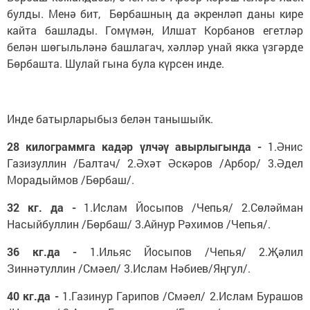
булды. Менә бит, Бөрбашның да әкренләп даны кире
кайта башлады. Гомүмән, Илшат Корбанов егетләр
белән шөгыльләнә башлагач, хәлләр унай якка үзгәрде
Бөрбашта. Шулай гына була күрсен инде.
Инде батырларыбыз белән танышыйк.
28 килограммга кадәр үлчәү авырлыгында -
1.Әнис
Газизуллин /Балтач/ 2.Әхәт Әскәров /Арбор/ 3.Әдел
Морадыймов /Бөрбаш/.
32 кг. да -
1.Ислам Йосыпов /Чепья/ 2.Сөләйман
Насыйбуллин /Бөрбаш/ 3.Айнур Рәхимов /Чепья/.
36 кг.да -
1.Ильяс Йосыпов /Чепья/ 2.Җәлил
Зиннәтуллин /Смәел/ 3.Ислам Нәбиев/Яңгул/.
40 кг.да -
1.Газинур Гарипов /Смәел/ 2.Ислам Бурашов