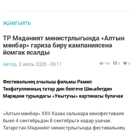
ҖӘМГЫЯТЬ
ТР Мәдәният министрлыгында «Алтын
мөнбәр» гариза бирү кампаниясенә
йомгак ясалды
Автор,
2 июль 2026 - 09:11
104
0
0
Фестивальнең ачылыш фильмы Рамил
Төхфәтуллинның татар дин белгече Шиһабетдин
Мәрҗани турындагы «Укытучы» картинасы булачак
«Алтын мөнбәр» XXII Казан халыкара кинофестивале
быел 4 сентябрьдән 8 сентябрьгә кадәр узачак.
Татарстан Мәдәният министрлыгында фестивальнең