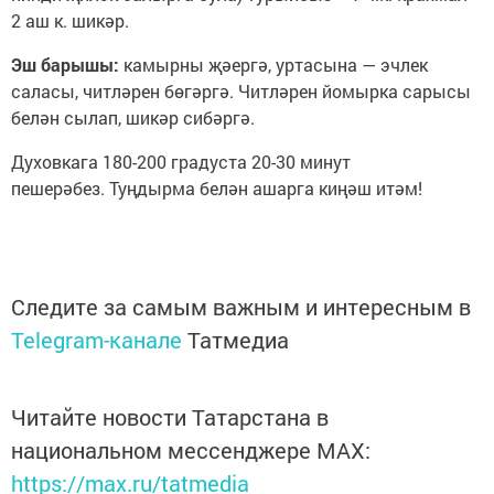
2 аш к. шикәр.
Эш барышы:
камырны җәергә, уртасына — эчлек
саласы, читләрен бөгәргә. Читләрен йомырка сарысы
белән сылап, шикәр сибәргә.
Духовкага 180-200 градуста 20-30 минут
пешерәбез. Туңдырма белән ашарга киңәш итәм!
Следите за самым важным и интересным в
Telegram-канале
Татмедиа
Читайте новости Татарстана в
национальном мессенджере MАХ:
https://max.ru/tatmedia