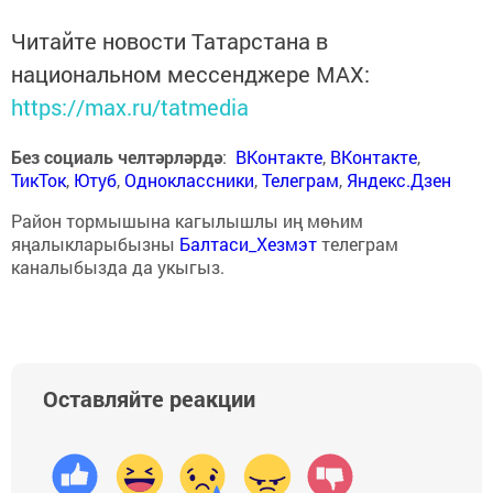
Читайте новости Татарстана в
национальном мессенджере MАХ:
https://max.ru/tatmedia
Без социаль челтәрләрдә
:
ВКонтакте
,
ВКонтакте
,
ТикТок
,
Ютуб
,
Одноклассники
,
Телеграм
,
Яндекс.Дзен
Район тормышына кагылышлы иң мөһим
яңалыкларыбызны
Балтаси_Хезмэт
телеграм
каналыбызда да укыгыз.
Оставляйте реакции