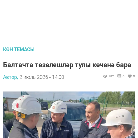
КӨН ТЕМАСЫ
Балтачта төзелешләр тулы көченә бара
Автор,
2 июль 2026 - 14:00
182
0
0