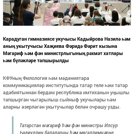
Карадуган гимназиясе укучысы Кадыйрова Назилә һәм
аның укытучысы Хаҗиева Фәридә Фәрит кызына
Мәгариф һәм фән министрлыгының рәхмәт хатлары
һәм бүләкләре тапшырылды
КФУның Филология һәм мәдәниятара
коммуникацияләр институтында татар теле һәм татар
әдәбиятыннан бердәм республика имтиханын уңышлы
тапшырган чыгарылыш сыйныф укучылары һәм
аларны әзерләгән укытучылар белән очрашу узды.
Татарстан мәгариф һәм фән министры Илсур
Һадиуллин балаларны һәм мөгаллимнәрне