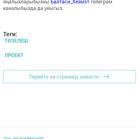
яңалыкларыбызны
Балтаси_Хезмэт
телеграм
каналыбызда да укыгыз.
Теги:
ТӨЗЕЛЕШ
ПРОЕКТ
Перейти на страницу новости