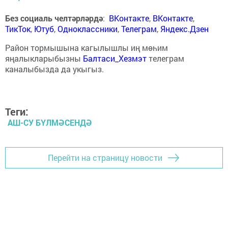
Без социаль челтәрләрдә
:
ВКонтакте
,
ВКонтакте
,
ТикТок
,
Ютуб
,
Одноклассники
,
Телеграм
,
Яндекс.Дзен
Район тормышына кагылышлы иң мөһим
яңалыкларыбызны
Балтаси_Хезмэт
телеграм
каналыбызда да укыгыз.
Теги:
АШ-СУ БҮЛМӘСЕНДӘ
Перейти на страницу новости