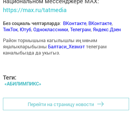
национальном мессенджере MАХ:
https://max.ru/tatmedia
Без социаль челтәрләрдә
:
ВКонтакте
,
ВКонтакте
,
ТикТок
,
Ютуб
,
Одноклассники
,
Телеграм
,
Яндекс.Дзен
Район тормышына кагылышлы иң мөһим
яңалыкларыбызны
Балтаси_Хезмэт
телеграм
каналыбызда да укыгыз.
Теги:
«АБИЛИМПИКС»
Перейти на страницу новости