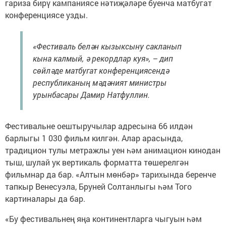
гариза бирү кампаниясе нәтиҗәләре буенча матбугат
конференциясе узды.
«Фестиваль белән кызыксыну сакланып
кына калмый, ә рекордлар куя», – дип
сөйләде матбугат конференциясендә
республиканың мәдәният министры
урынбасары Дамир Натфуллин.
Фестивальне оештыручылар адресына 66 илдән
барлыгы 1 030 фильм килгән. Алар арасында,
традицион тулы метражлы уен һәм анимацион кинодан
тыш, шулай ук вертикаль форматта төшерелгән
фильмнар да бар. «Алтын мөнбәр» тарихында беренче
тапкыр Венесуэла, Бруней Солтанлыгы һәм Того
картиналары да бар.
«Бу фестивальнең яңа континентларга чыгуын һәм