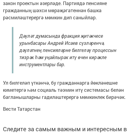
закон проектын әзерләде. Партиядә пенсияне
гражданның шәхси мөрәҗәгатеннән башка
рәсмиләштерергә мөмкин дип саныйлар.
Дәүләт думасында фракция җитәкчесе
урынбасары Андрей Исаев сүзләренчә,
дәүләтнең пенсияләрне билгеләү процессын
тизрәк һәм уңайлырак итү өчен кирәкле
инструментлары бар.
Ул билгеләп үткәнчә, бу гражданнарга йөкләнешне
киметергә һәм социаль тәэмин итү системасы белән
багланышларны гадиләштерергә мөмкинлек бирәчәк.
Вести Татарстан
Следите за самым важным и интересным в