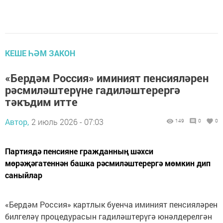
КЕШЕ ҺӘМ ЗАКОН
«Бердәм Россия» иминият пенсияләрен
рәсмиләштерүне гадиләштерергә
тәкъдим итте
Автор,
2 июль 2026 - 07:03
149
0
0
Партиядә пенсияне гражданның шәхси
мөрәҗәгатеннән башка рәсмиләштерергә мөмкин дип
саныйлар
«Бердәм Россия» картлык буенча иминият пенсияләрен
билгеләү процедурасын гадиләштерүгә юнәлдерелгән