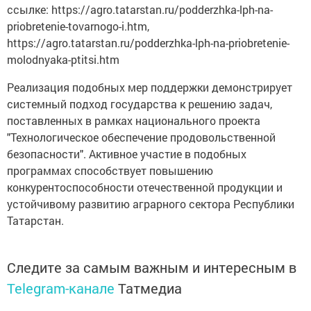
ссылке: https://agro.tatarstan.ru/podderzhka-lph-na-
priobretenie-tovarnogo-i.htm,
https://agro.tatarstan.ru/podderzhka-lph-na-priobretenie-
molodnyaka-ptitsi.htm
Реализация подобных мер поддержки демонстрирует
системный подход государства к решению задач,
поставленных в рамках национального проекта
"Технологическое обеспечение продовольственной
безопасности". Активное участие в подобных
программах способствует повышению
конкурентоспособности отечественной продукции и
устойчивому развитию аграрного сектора Республики
Татарстан.
Следите за самым важным и интересным в
Telegram-канале
Татмедиа