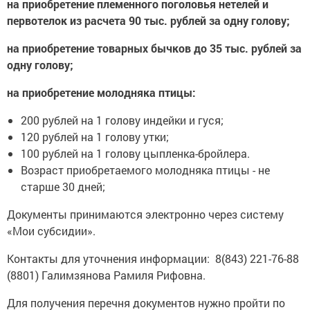
на приобретение племенного поголовья нетелей и
первотелок из расчета 90 тыс. рублей за одну голову;
на приобретение товарных бычков до 35 тыс. рублей за
одну голову;
на приобретение молодняка птицы:
200 рублей на 1 голову индейки и гуся;
120 рублей на 1 голову утки;
100 рублей на 1 голову цыпленка-бройлера.
Возраст приобретаемого молодняка птицы - не
старше 30 дней;
Документы принимаются электронно через систему
«Мои субсидии».
Контакты для уточнения информации: 8(843) 221-76-88
(8801) Галимзянова Рамиля Рифовна.
Для получения перечня документов нужно пройти по