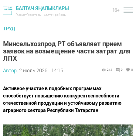
БАЛТАЧ ЯҢАЛЫКЛАРЫ
16+
"Хезмәт" газетасы - Балтач районы
ТРУД
Минсельхозпрод РТ объявляет прием
заявок на возмещение части затрат для
ЛПХ
Автор,
2 июль 2026 - 14:15
244
0
0
Активное участие в подобных программах
способствует повышению конкурентоспособности
отечественной продукции и устойчивому развитию
аграрного сектора Республики Татарстан