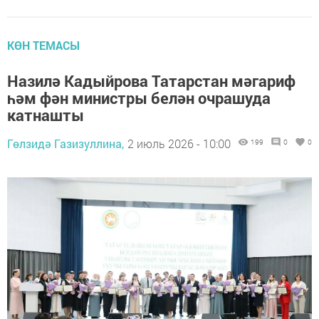
КӨН ТЕМАСЫ
Назилә Кадыйрова Татарстан мәгариф
һәм фән министры белән очрашуда
катнашты
Гөлзидә Газизуллина,
2 июль 2026 - 10:00
199
0
0