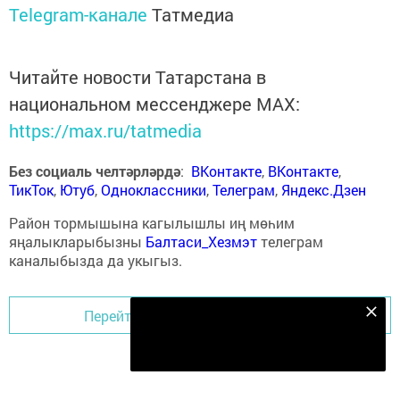
Telegram-канале
Татмедиа
Читайте новости Татарстана в
национальном мессенджере MАХ:
https://max.ru/tatmedia
Без социаль челтәрләрдә
:
ВКонтакте
,
ВКонтакте
,
ТикТок
,
Ютуб
,
Одноклассники
,
Телеграм
,
Яндекс.Дзен
Район тормышына кагылышлы иң мөһим
яңалыкларыбызны
Балтаси_Хезмэт
телеграм
каналыбызда да укыгыз.
Перейти на страницу новости
Безнең Яндекс Дзен каналына языл
Подписаться