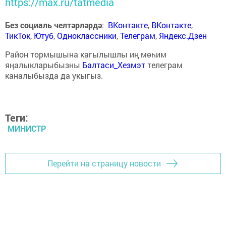
https://max.ru/tatmedia
Без социаль челтәрләрдә
:
ВКонтакте
,
ВКонтакте
,
ТикТок
,
Ютуб
,
Одноклассники
,
Телеграм
,
Яндекс.Дзен
Район тормышына кагылышлы иң мөһим
яңалыкларыбызны
Балтаси_Хезмэт
телеграм
каналыбызда да укыгыз.
Теги:
МИНИСТР
Перейти на страницу новости