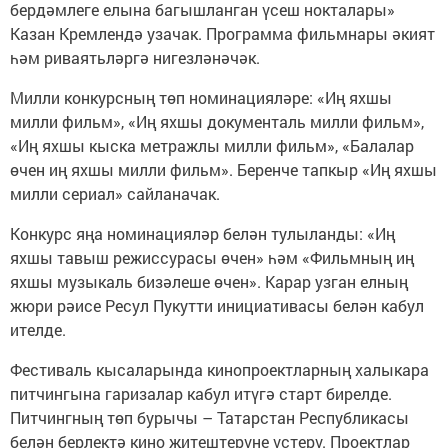
бердәмлеге елына багышланган үсеш нокталары»
Казан Кремлендә узачак. Программа фильмнары әкият
һәм риваятьләргә нигезләнәчәк.
Милли конкурсның төп номинацияләре: «Иң яхшы
милли фильм», «Иң яхшы документаль милли фильм»,
«Иң яхшы кыска метражлы милли фильм», «Балалар
өчен иң яхшы милли фильм». Беренче тапкыр «Иң яхшы
милли сериал» сайланачак.
Конкурс яңа номинацияләр белән тулыланды: «Иң
яхшы тавыш режиссурасы өчен» һәм «Фильмның иң
яхшы музыкаль бизәлеше өчен». Карар узган елның
жюри рәисе Ресул Пукутти инициативасы белән кабул
ителде.
Фестиваль кысаларында кинопроектларның халыкара
питчингына гаризалар кабул итүгә старт бирелде.
Питчингның төп бурычы – Татарстан Республикасы
белән берлектә кино җитештерүне үстерү. Проектлар