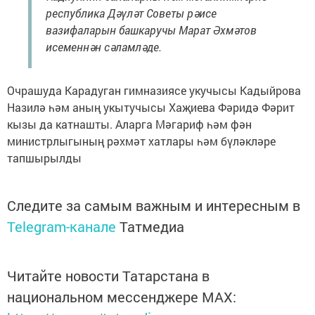
республика Дәүләт Советы рәисе
вазифаларын башкаручы Марат Әхмәтов
исеменнән сәламләде.
Очрашуда Карадуган гимназиясе укучысы Кадыйрова
Назилә һәм аның укытучысы Хаҗиева Фәридә Фәрит
кызы да катнашты. Аларга Мәгариф һәм фән
министрлыгының рәхмәт хатлары һәм бүләкләре
тапшырылды
Следите за самым важным и интересным в
Telegram-канале
Татмедиа
Читайте новости Татарстана в
национальном мессенджере MАХ: