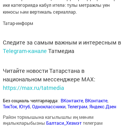
ике категориядә кабул ителә: тулы метражлы уен
киносы һәм вертикаль сериаллар.
Татар-информ
Следите за самым важным и интересным в
Telegram-канале
Татмедиа
Читайте новости Татарстана в
национальном мессенджере MАХ:
https://max.ru/tatmedia
Без социаль челтәрләрдә
:
ВКонтакте
,
ВКонтакте
,
ТикТок
,
Ютуб
,
Одноклассники
,
Телеграм
,
Яндекс.Дзен
Район тормышына кагылышлы иң мөһим
яңалыкларыбызны
Балтаси_Хезмэт
телеграм