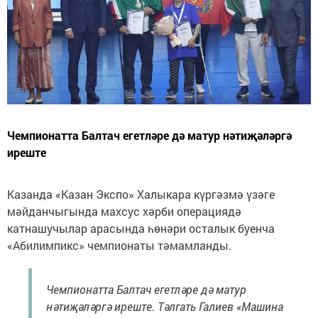
Чемпионатта Балтач егетләре дә матур нәтиҗәләргә
иреште
Казанда «Казан Экспо» Халыкара күргәзмә үзәге
мәйданчыгында махсус хәрби операциядә
катнашучылар арасында һөнәри осталык буенча
«Абилимпикс» чемпионаты тәмамланды.
Чемпионатта Балтач егетләре дә матур
нәтиҗәләргә иреште. Тәлгать Галиев «Машина