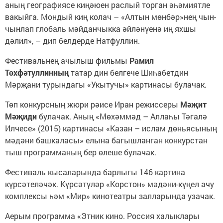
аның географиясе киңәюен раслый торган әһәмиятле
вакыйга. Мондый киң колач – «Алтын мөнбәр»нең чын-
чынлап глобаль мәйданчыкка әйләнүенә иң яхшы
дәлил», – дип белдерде Натфуллин.
Фестивальнең ачылыш фильмы
Рамил
Төхфәтуллинның
татар дин белгече Шиһабетдин
Мәрҗани турындагы «Укытучы» картинасы булачак.
Төп конкурсның жюри рәисе Иран режиссеры
Мәҗит
Мәҗиди
булачак. Аның «Мөхәммәд – Аллаһы Тәгалә
Илчесе» (2015) картинасы «Казан – ислам дөньясының
мәдәни башкаласы» елына багышланган конкурстан
тыш программаның бер өлеше булачак.
Фестиваль кысаларында барлыгы 146 картина
күрсәтеләчәк. Күрсәтүләр «Корстон» мәдәни-күңел ачу
комплексы һәм «Мир» кинотеатры залларында узачак.
Аерым программа «Этник кино. Россия халыклары