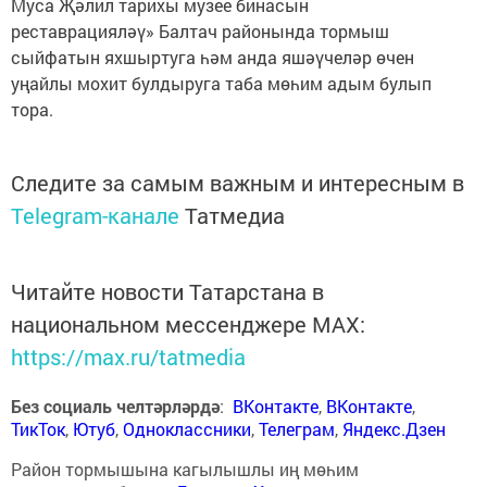
Муса Җәлил тарихы музее бинасын
реставрацияләү» Балтач районында тормыш
сыйфатын яхшыртуга һәм анда яшәүчеләр өчен
уңайлы мохит булдыруга таба мөһим адым булып
тора.
Следите за самым важным и интересным в
Telegram-канале
Татмедиа
Читайте новости Татарстана в
национальном мессенджере MАХ:
https://max.ru/tatmedia
Без социаль челтәрләрдә
:
ВКонтакте
,
ВКонтакте
,
ТикТок
,
Ютуб
,
Одноклассники
,
Телеграм
,
Яндекс.Дзен
Район тормышына кагылышлы иң мөһим