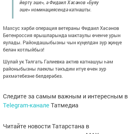
йөртү эше», ә Фидаил Хәсәнов «Буяу
эше» номинациясендә катнашты.
Махсус хәрби операция ветераны Фидаил Хәсәнов
Бөтенроссия ярышларында мактаулы өченче урын
яулады. Райондашыбызны чын күңелдән зур җиңүе
белән котлыйбыз!
Шулай ук Тәлгать Галиевка актив катнашуы һәм
районыбызны лаеклы тәкъдим итүе өчен зур
рәхмәтебезне белдерәбез.
Следите за самым важным и интересным в
Telegram-канале
Татмедиа
Читайте новости Татарстана в