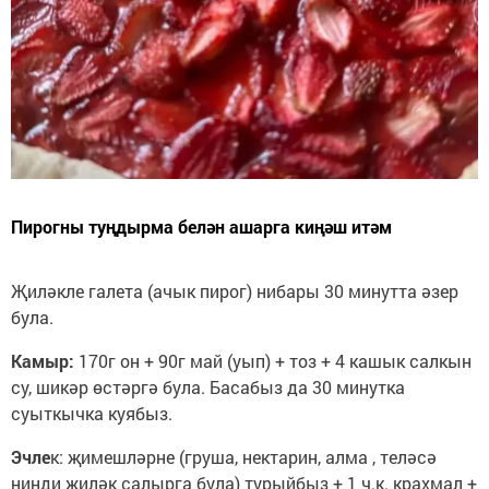
Пирогны туңдырма белән ашарга киңәш итәм
Җиләкле галета (ачык пирог) нибары 30 минутта әзер
була.
Камыр:
170г он + 90г май (уып) + тоз + 4 кашык салкын
су, шикәр өстәргә була. Басабыз да 30 минутка
суыткычка куябыз.
Эчле
к: җимешләрне (груша, нектарин, алма , теләсә
нинди җиләк салырга була) турыйбыз + 1 ч.к. крахмал +