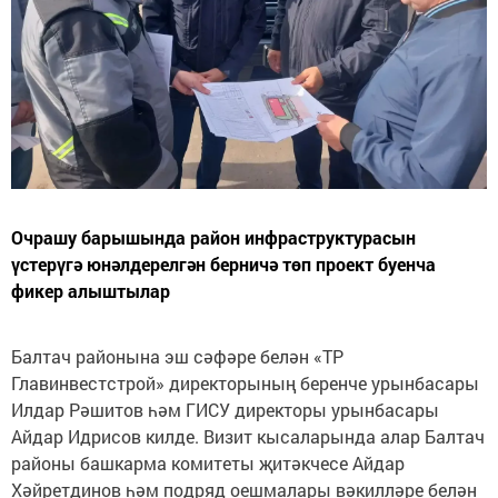
Очрашу барышында район инфраструктурасын
үстерүгә юнәлдерелгән берничә төп проект буенча
фикер алыштылар
Балтач районына эш сәфәре белән «ТР
Главинвестстрой» директорының беренче урынбасары
Илдар Рәшитов һәм ГИСУ директоры урынбасары
Айдар Идрисов килде. Визит кысаларында алар Балтач
районы башкарма комитеты җитәкчесе Айдар
Хәйретдинов һәм подряд оешмалары вәкилләре белән