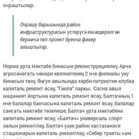
очраштылар.
Очрашу барышында район
инфраструктурасын үстерүгә юнәлдерелгән
берничә төп проект буенча фикер
алыштылар.
Норма урта мәктәбе бинасын реконструкцияләү, Арча
агросәнәгать һөнәри көллиятенең 2 нче филиалы уку
бинасын төзү, Яңгул авылында хәрби-патриотик клубка
капиталь ремонт ясау, "Гаилә" паркы, Сосна авыл
мәдәният йортына капиталь ремонт ясау, Балтачның 1
нче балалар бакчасына капиталь ремонт ясау, балалар
сәнгать мәктәбе төзелеше, Балтач урта мәктәбенә
капиталь ремонт ясау, «Балтач» универсаль спорт
залын ремонтлау, Балтач үзәк район хастаханәсе
стационарын капиталь ремонтлау, «Себер тракты һәм