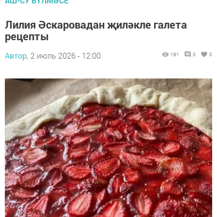
АШ-СУ БҮЛМӘСЕ
Лилия Әскаровадан җиләкле галета
рецепты
Автор,
2 июль 2026 - 12:00
181
0
0