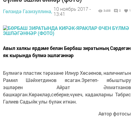
10 ноябрь 2017 -
Гөлзидә Газизуллина,
3488
0
1
13:41
Авыл халкы ярдәме белән Бөрбаш зиратының Сәрдегән
як кырында бүлмә эшләгәннәр
Бүлмәгә пластик тәрәзәне Илнур Хөсәенов, наличнигын
Рамил Шәйхетдинов ясаган.Эретеп- ябыштыру
эшләрен Айрат Әхмәтханов
башкарган.Көрәкләр,себерке,чүкеч, кадакларны Тәбрис
Галиев Садыйк улы бүләк иткән.
Автор фотосы