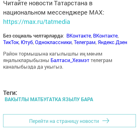
Читайте новости Татарстана в
национальном мессенджере MАХ:
https://max.ru/tatmedia
Без социаль челтәрләрдә
:
ВКонтакте
,
ВКонтакте
,
ТикТок
,
Ютуб
,
Одноклассники
,
Телеграм
,
Яндекс.Дзен
Район тормышына кагылышлы иң мөһим
яңалыкларыбызны
Балтаси_Хезмэт
телеграм
каналыбызда да укыгыз.
Теги:
ВАКЫТЛЫ МАТБУГАТКА ЯЗЫЛУ БАРА
Перейти на страницу новости