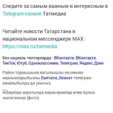
Следите за самым важным и интересным в
Telegram-канале
Татмедиа
Читайте новости Татарстана в
национальном мессенджере MАХ:
https://max.ru/tatmedia
Без социаль челтәрләрдә
:
ВКонтакте
,
ВКонтакте
,
ТикТок
,
Ютуб
,
Одноклассники
,
Телеграм
,
Яндекс.Дзен
Район тормышына кагылышлы иң мөһим
яңалыкларыбызны
Балтаси_Хезмэт
телеграм
каналыбызда да укыгыз.