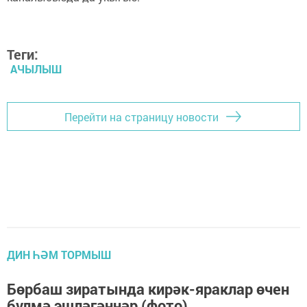
Теги:
АЧЫЛЫШ
Перейти на страницу новости
ДИН ҺӘМ ТОРМЫШ
Бөрбаш зиратында кирәк-яраклар өчен
бүлмә эшләгәннәр (фото)