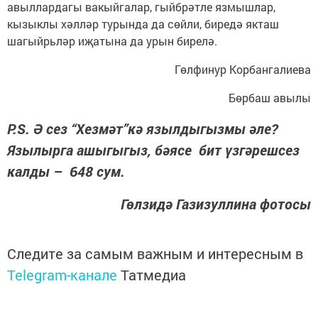
авыллардагы вакыйгалар, гыйбрәтле язмышлар,
кызыклы хәлләр турында да сөйли, биредә якташ
шагыйрьләр иҗатына да урын бирелә.
Гөлфинур Корбангалиева
Бөрбаш авылы
P.S. Ә сез “Хезмәт”кә язылдыгызмы әле?
Язылырга ашыгыгыз, бәясе бит үзгәрешсез
калды – 648 сум.
Гөлзидә Газизуллина фотосы
Следите за самым важным и интересным в
Telegram-канале
Татмедиа