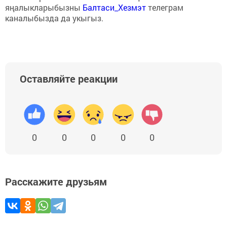
яңалыкларыбызны
Балтаси_Хезмэт
телеграм
каналыбызда да укыгыз.
Оставляйте реакции
0
0
0
0
0
Расскажите друзьям