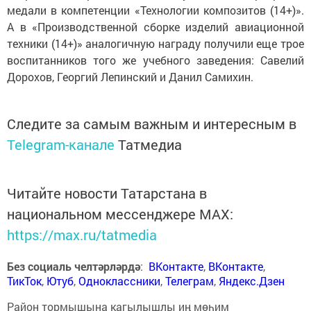
медали в компетенции «Технологии композитов (14+)».
А в «Производственной сборке изделий авиационной
техники (14+)» аналогичную награду получили еще трое
воспитанников того же учебного заведения: Савелий
Дорохов, Георгий Лепинский и Данил Самихин.
Следите за самым важным и интересным в
Telegram-канале
Татмедиа
Читайте новости Татарстана в
национальном мессенджере MАХ:
https://max.ru/tatmedia
Без социаль челтәрләрдә
:
ВКонтакте
,
ВКонтакте
,
ТикТок
,
Ютуб
,
Одноклассники
,
Телеграм
,
Яндекс.Дзен
Район тормышына кагылышлы иң мөһим