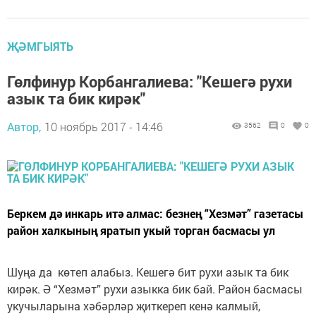
ҖӘМГЫЯТЬ
Гөлфинур Корбангалиева: "Кешегә рухи
азык та бик кирәк"
Автор,
10 ноябрь 2017 - 14:46
3562
0
0
Беркем дә инкарь итә алмас: безнең “Хезмәт” газетасы
район халкының яратып укый торган басмасы ул
Шуңа да көтеп алабыз. Кешегә бит рухи азык та бик
кирәк. Ә “Хезмәт” рухи азыкка бик бай. Район басмасы
укучыларына хәбәрләр җиткереп кенә калмый,