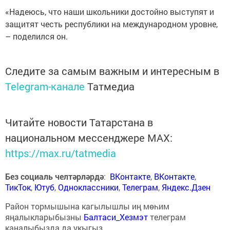
«Надеюсь, что наши школьники достойно выступят и
защитят честь республики на международном уровне,
– поделился он.
Следите за самым важным и интересным в
Telegram-канале
Татмедиа
Читайте новости Татарстана в
национальном мессенджере MАХ:
https://max.ru/tatmedia
Без социаль челтәрләрдә
:
ВКонтакте
,
ВКонтакте
,
ТикТок
,
Ютуб
,
Одноклассники
,
Телеграм
,
Яндекс.Дзен
Район тормышына кагылышлы иң мөһим
яңалыкларыбызны
Балтаси_Хезмэт
телеграм
каналыбызда да укыгыз.