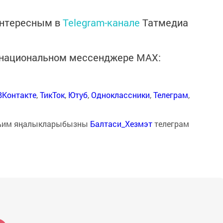
интересным в
Telegram-канале
Татмедиа
в национальном мессенджере MАХ:
ВКонтакте
,
ТикТок
,
Ютуб
,
Одноклассники
,
Телеграм
,
һим яңалыкларыбызны
Балтаси_Хезмэт
телеграм