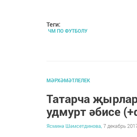
Теги:
ЧМ ПО ФУТБОЛУ
МӘРХӘМӘТЛЕЛЕК
Татарча җырлар
удмурт әбисе (+
Ясминә Шәмсетдинова,
7 декабрь 2017