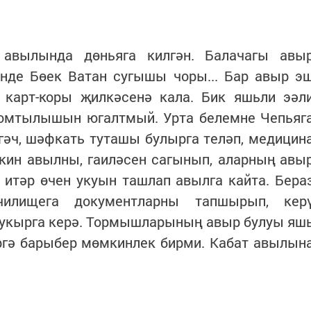
 авылында дөньяга килгән. Балачагы авы
инде Бөек Ватан сугышы чоры... Бар авыр э
, карт-коры җилкәсенә кала. Бик яшьли эәл
 омтылышын югалтмый. Урта белемне Чепьяг
гәч, шәфкать туташы булырга теләп, медицин
кин авылны, гаиләсен сагынып, аларның авы
 итәр өчен укуын ташлап авылга кайта. Бера
чилищега документларны тапшырып, кер
 укырга керә. Тормышларының авыр булуы яш
ргә барыбер мөмкинлек бирми. Кабат авылын