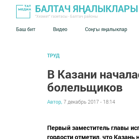
БАЛТАЧ ЯҢАЛЫКЛАРЫ
"Хезмәт" газетасы - Балтач районы
Баш бит
Видео
Соңгы яңалыклар
ТРУД
В Казани начал
болельщиков
Автор,
7 декабрь 2017 - 18:14
Первый заместитель главы ис
гордости отметил, что Казань 