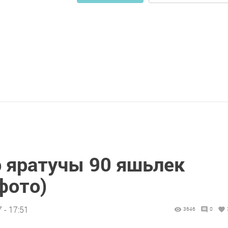
 яратучы 90 яшьлек
фото)
 - 17:51
3646
0