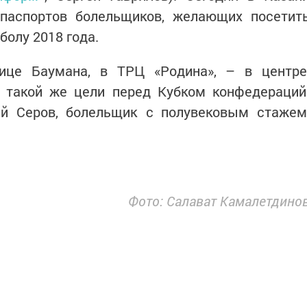
паспортов болельщиков, желающих посетит
болу 2018 года.
ице Баумана, в ТРЦ «Родина», – в центре
 такой же цели перед Кубком конфедераций
ей Серов, болельщик с полувековым стажем
Фото: Салават Камалетдино