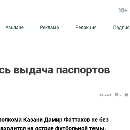
16+
Азьлане
Реклама
Редакция
Подпис
ась выдача паспортов
2406
0
полкома Казани Дамир Фаттахов не без
находится на острие футбольной темы.