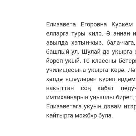
Елизавета Егоровна Кускем
елларга туры килә. Ә аннан 
авылда хатын-кыз, бала-чага
башлый ул. Шулай да укырга
йөреп укый. 10 классны бетер
училищесына укырга керә. Лә
хәлдә яшәүләрен күреп ярдәм
вакыттан соң кабат педу
имтиханнарын уңышлы биреп,
Елизаветага укуын дәвам итә
кайтырга мәҗбүр була.