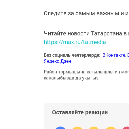
Следите за самым важным и 
Читайте новости Татарстана 
https://max.ru/tatmedia
Без социаль челтәрләрдә
:
ВКонтакте
,
Яндекс.Дзен
Район тормышына кагылышлы иң мө
каналыбызда да укыгыз.
Оставляйте реакции