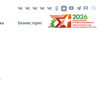
ка
Безнең тарих
1