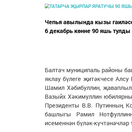
Чепья авылында кызы гаиләсе
6 декабрь көнне 90 яшь тулды
Балтач муниципаль районы б
яклау бүлеге җитәкчесе Алсу 
Шамил Хәбибуллин, җаваплыл
Вазыйх Хәкимуллин юбилярны 
Президенты В.В. Путинның К
башлыгы Рамил Нотфуллин
исеменнән бүләк-күчтәнәчләр