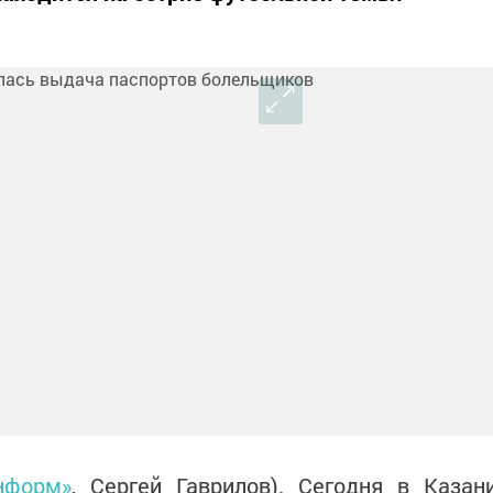
информ»
, Сергей Гаврилов). Сегодня в Казан