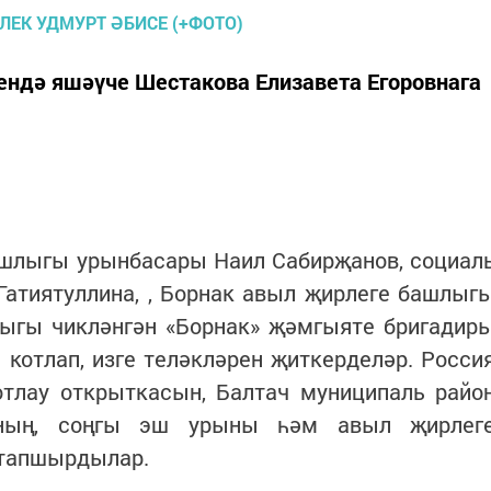
ндә яшәүче Шестакова Елизавета Егоровнага
ашлыгы урынбасары Наил Сабирҗанов, социал
Гатиятуллина, , Борнак авыл җирлеге башлыг
ыгы чикләнгән «Борнак» җәмгыяте бригадир
котлап, изге теләкләрен җиткерделәр.
Росси
отлау открыткасын, Балтач муниципаль райо
ның, соңгы эш урыны һәм авыл җирлег
 тапшырдылар.