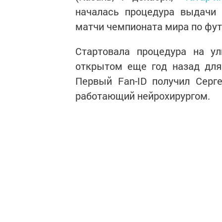
началась процедура выдачи 
матчи чемпионата мира по фут
Стартовала процедура на ул
открытом еще год назад для
Первый Fаn-ID получил Серг
работающий нейрохирургом.