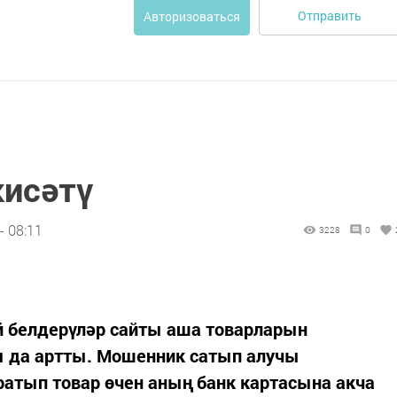
Отправить
Авторизоваться
кисәтү
- 08:11
3228
0
й белдерүләр сайты аша товарларын
 да артты. Мошенник сатып алучы
тып товар өчен аның банк картасына акча