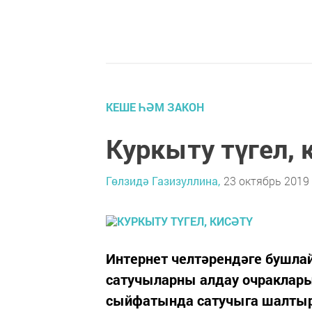
КЕШЕ ҺӘМ ЗАКОН
Куркыту түгел, 
Гөлзидә Газизуллина,
23 октябрь 2019 
Интернет челтәрендәге бушла
сатучыларны алдау очраклары
сыйфатында сатучыга шалтыра