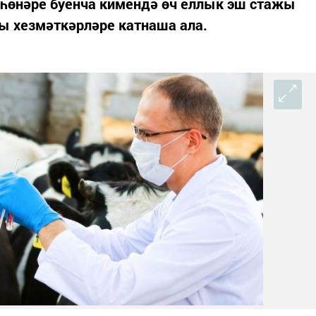
 һөнәре буенча кимендә өч еллык эш стажы
ы хезмәткәрләре катнаша ала.