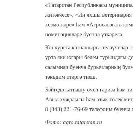
«Татарстан Республикасы муниципа
җитәкчесе», «Иң яхшы ветеринария
хезмәткәре» һәм «Агросәнәгать ком
номинацияләре буенча үткәрелә.
Конкурста катнашырга теләүчеләр т
урта яки югары белем турындагы до
салымнар буенча бурычларның булм
тәкъдим итәргә тиеш.
Бәйгедә катнашу өчен гариза һәм 
Авыл хуҗалыгы һәм азык-төлек ми
8 (843) 221-76-69 телефоны буенча
Фото: agro.tatarstan.ru