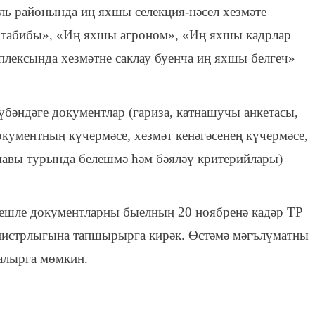
ль районында иң яхшы селекция-нәсел хезмәте
 табибы», «Иң яхшы агроном», «Иң яхшы кадрлар
плексында хезмәтне саклау буенча иң яхшы белгеч»
үбәндәге документлар (гариза, катнашучы анкетасы,
кументның күчермәсе, хезмәт кенәгәсенең күчермәсе,
авы турында белешмә һәм бәяләү критерийлары)
тиешле документларны быелның 20 ноябренә кадәр ТР
нистрлыгына тапшырырга кирәк. Өстәмә мәгълүматны
 алырга мөмкин.