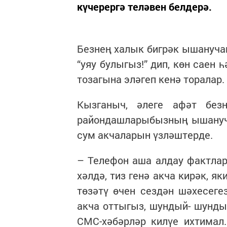
күчерергә теләвен белдерә.
Безнең халык бигрәк ышанучан
“уяу булыгыз!” дип, көн саен 
тозагына эләгеп кенә торалар.
Кызганыч, әлеге афәт без
райондашларыбызның ышануч
сум акчаларын үзләштерде.
– Телефон аша алдау фактла
хәлдә, тиз генә акча кирәк, я
төзәтү өчен сездән шәхесеге
акча оттыгыз, шундый- шундый
СМС-хәбәрләр килүе ихтимал