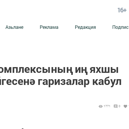
16+
Азьлане
Реклама
Редакция
Подпис
комплексының иң яхшы
гесенә гаризалар кабул
1771
0