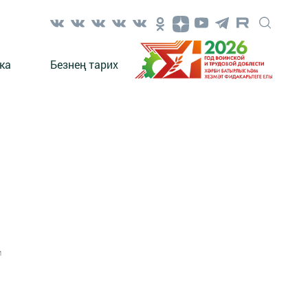
ка
Безнең тарих
1