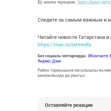
Бу хакта тулырак:
https://tatar-in
Следите за самым важным и 
Читайте новости Татарстана 
https://max.ru/tatmedia
Без социаль челтәрләрдә
:
ВКонтакте
,
Яндекс.Дзен
Район тормышына кагылышлы иң мө
каналыбызда да укыгыз.
Оставляйте реакции