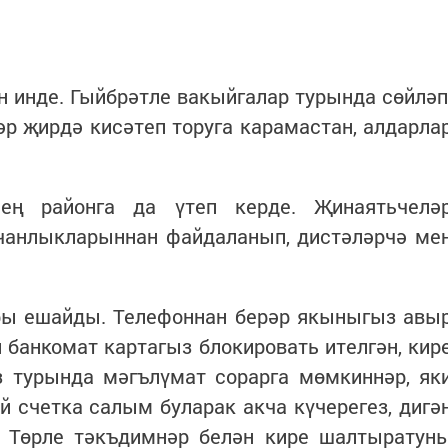
 инде. Гыйбрәтле вакыйгалар турында сөйләп
һәр җирдә кисәтеп торуга карамастан, алдарла
нең районга да үтеп керде. Җинаятьчелә
анлыкларыннан файдаланып, дистәләрчә ме
ры ешайды. Телефоннан берәр якыныгыз авы
ки банкомат картагыз блокировать ителгән, кир
з турында мәгълүмат сорарга мөмкиннәр, як
 счетка салым буларак акча күчерегез, дигә
. Төрле тәкъдимнәр белән кире шалтыратун