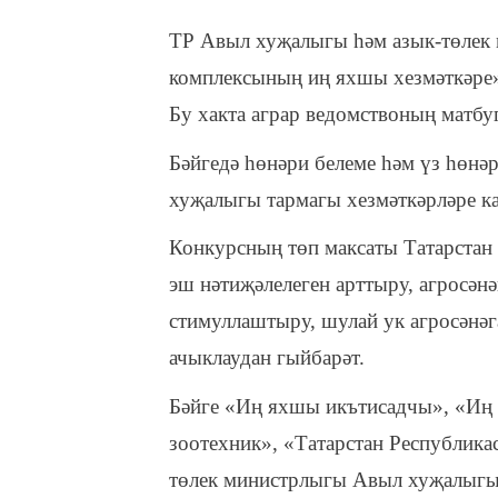
ТР Авыл хуҗалыгы һәм азык-төлек 
комплексының иң яхшы хезмәткәре» 
Бу хакта аграр ведомствоның матбуг
Бәйгедә һөнәри белеме һәм үз һөнә
хуҗалыгы тармагы хезмәткәрләре ка
Конкурсның төп максаты Татарстан 
эш нәтиҗәлелеген арттыру, агросән
стимуллаштыру, шулай ук агросәнә
ачыклаудан гыйбарәт.
Бәйге «Иң яхшы икътисадчы», «Иң
зоотехник», «Татарстан Республик
төлек министрлыгы Авыл хуҗалыгы 