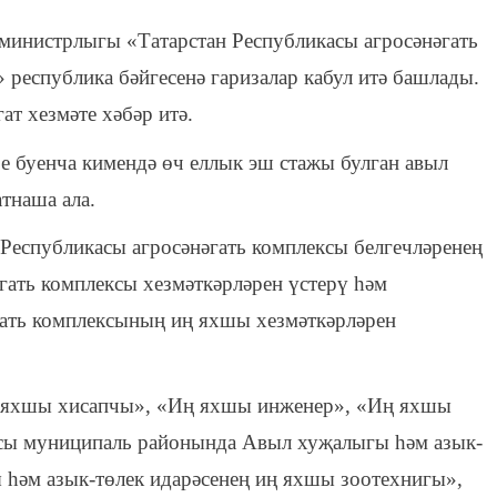
министрлыгы «Татарстан Республикасы агросәнәгать
республика бәйгесенә гаризалар кабул итә башлады.
ат хезмәте хәбәр итә.
ре буенча кимендә өч еллык эш стажы булган авыл
тнаша ала.
Республикасы агросәнәгать комплексы белгечләренең
әгать комплексы хезмәткәрләрен үстерү һәм
гать комплексының иң яхшы хезмәткәрләрен
 яхшы хисапчы», «Иң яхшы инженер», «Иң яхшы
асы муниципаль районында Авыл хуҗалыгы һәм азык-
һәм азык-төлек идарәсенең иң яхшы зоотехнигы»,