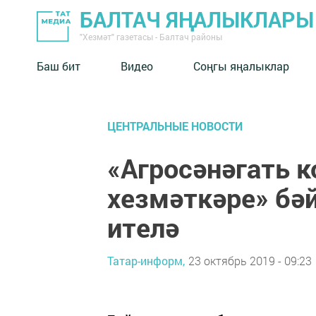
БАЛТАЧ ЯҢАЛЫКЛАРЫ
"Хезмәт" газетасы - Балтач районы
Баш бит
Видео
Соңгы яңалыклар
ЦЕНТРАЛЬНЫЕ НОВОСТИ
«Агросәнәгать 
хезмәткәре» бәй
ителә
Татар-информ,
23 октябрь 2019 - 09:23