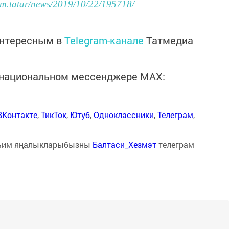
form.tatar/news/2019/10/22/195718/
интересным в
Telegram-канале
Татмедиа
в национальном мессенджере MАХ:
ВКонтакте
,
ТикТок
,
Ютуб
,
Одноклассники
,
Телеграм
,
һим яңалыкларыбызны
Балтаси_Хезмэт
телеграм