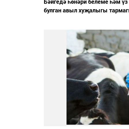
Бәйгедә һөнәри белеме һәм үз
булган авыл хуҗалыгы тармаг