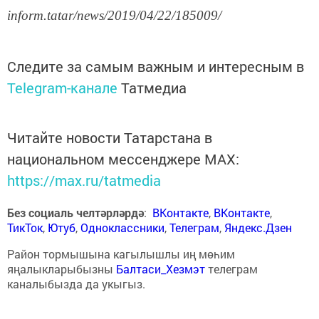
inform.tatar/news/2019/04/22/185009/
Следите за самым важным и интересным в
Telegram-канале
Татмедиа
Читайте новости Татарстана в
национальном мессенджере MАХ:
https://max.ru/tatmedia
Без социаль челтәрләрдә
:
ВКонтакте
,
ВКонтакте
,
ТикТок
,
Ютуб
,
Одноклассники
,
Телеграм
,
Яндекс.Дзен
Район тормышына кагылышлы иң мөһим
яңалыкларыбызны
Балтаси_Хезмэт
телеграм
каналыбызда да укыгыз.