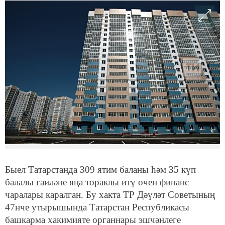
Быел Татарстанда 309 ятим баланы һәм 35 күп
балалы гаиләне яңа тораклы итү өчен финанс
чаралары каралган. Бу хакта ТР Дәүләт Советының
47нче утырышында Татарстан Республикасы
башкарма хакимияте органнары эшчәнлеге