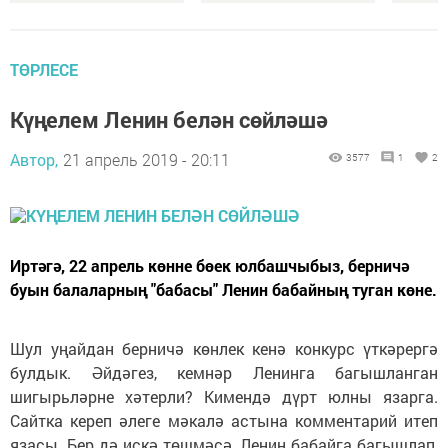
ТӨРЛЕСЕ
Күңелем Ленин белән сөйләшә
Автор,
21 апрель 2019 - 20:11
3577
1
2
Иртәгә, 22 апрель көнне бөек юлбашчыбыз, берничә
буын балаларның "бабасы" Ленин бабайның туган көне.
Шул уңайдан берничә көнлек кенә конкурс үткәрергә
булдык. Әйдәгез, кемнәр Ленинга багышланган
шигырьләрне хәтерли? Кимендә дүрт юлны язарга.
Сайтка кереп әлеге мәкалә астына комментарий итеп
язасы. Бер дә искә төшмәсә, Ленин бабайга багышлап,