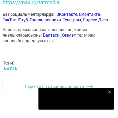
https://max.ru/tatmedia
Без социаль челтәрләрдә
:
ВКонтакте
,
ВКонтакте
,
ТикТок
,
Ютуб
,
Одноклассники
,
Телеграм
,
Яндекс.Дзен
Район тормышына кагылышлы иң мөһим
яңалыкларыбызны
Балтаси_Хезмэт
телеграм
каналыбызда да укыгыз.
Теги:
БӘЙГЕ
Перейти на страницу новости
Безнең Яндекс Дзен каналына языл
Подписаться