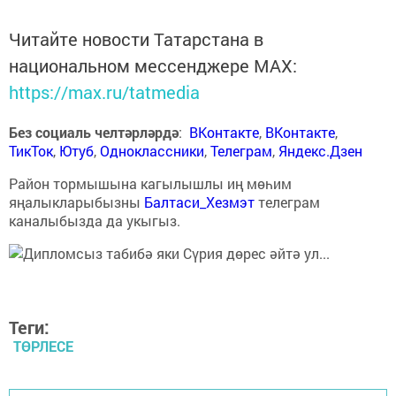
Читайте новости Татарстана в
национальном мессенджере MАХ:
https://max.ru/tatmedia
Без социаль челтәрләрдә
:
ВКонтакте
,
ВКонтакте
,
ТикТок
,
Ютуб
,
Одноклассники
,
Телеграм
,
Яндекс.Дзен
Район тормышына кагылышлы иң мөһим
яңалыкларыбызны
Балтаси_Хезмэт
телеграм
каналыбызда да укыгыз.
Теги:
ТӨРЛЕСЕ