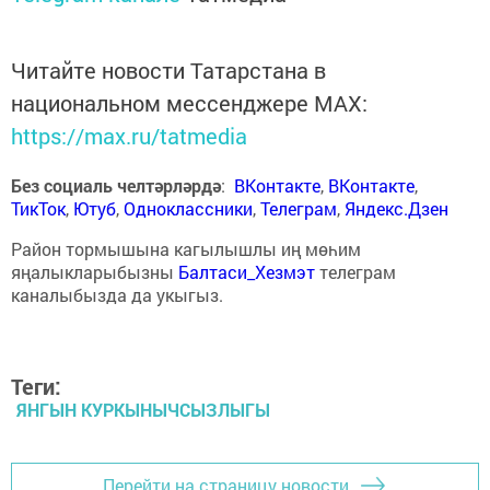
Читайте новости Татарстана в
национальном мессенджере MАХ:
https://max.ru/tatmedia
Без социаль челтәрләрдә
:
ВКонтакте
,
ВКонтакте
,
ТикТок
,
Ютуб
,
Одноклассники
,
Телеграм
,
Яндекс.Дзен
Район тормышына кагылышлы иң мөһим
яңалыкларыбызны
Балтаси_Хезмэт
телеграм
каналыбызда да укыгыз.
Теги:
ЯНГЫН КУРКЫНЫЧСЫЗЛЫГЫ
Перейти на страницу новости