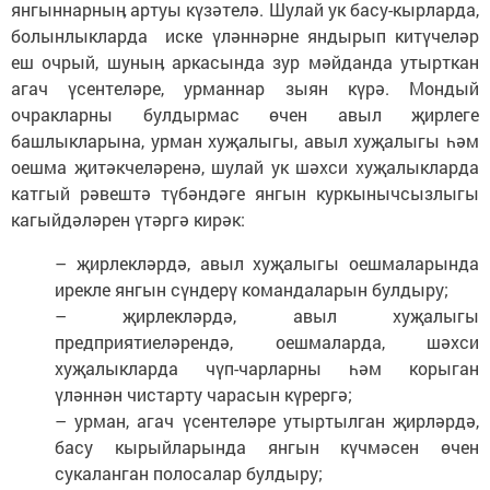
янгыннарныӊ артуы күзәтелә. Шулай ук басу-кырларда,
болынлыкларда иске үләннәрне яндырып китүчеләр
еш очрый, шуныӊ аркасында зур мәйданда утырткан
агач үсентеләре, урманнар зыян күрә. Мондый
очракларны булдырмас өчен авыл җирлеге
башлыкларына, урман хуҗалыгы, авыл хуҗалыгы һәм
оешма җитәкчеләренә, шулай ук шәхси хуҗалыкларда
катгый рәвештә түбәндәге янгын куркынычсызлыгы
кагыйдәләрен үтәргә кирәк:
– җирлекләрдә, авыл хуҗалыгы оешмаларында
ирекле янгын сүндерү командаларын булдыру;
– җирлекләрдә, авыл хуҗалыгы
предприятиеләрендә, оешмаларда, шәхси
хуҗалыкларда чүп-чарларны һәм корыган
үләннән чистарту чарасын күрергә;
– урман, агач үсентеләре утыртылган җирләрдә,
басу кырыйларында янгын күчмәсен өчен
сукаланган полосалар булдыру;