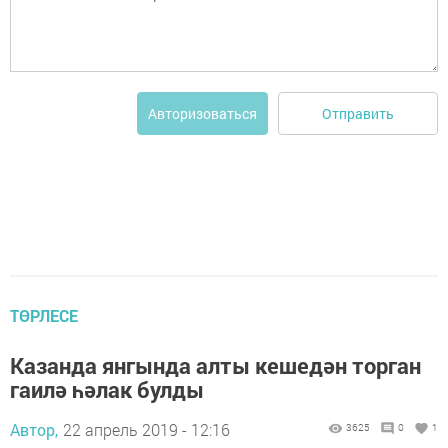
Отправить
Авторизоваться
ТӨРЛЕСЕ
Казанда янгында алты кешедән торган
гаилә һәлак булды
Автор,
22 апрель 2019 - 12:16
3625
0
1