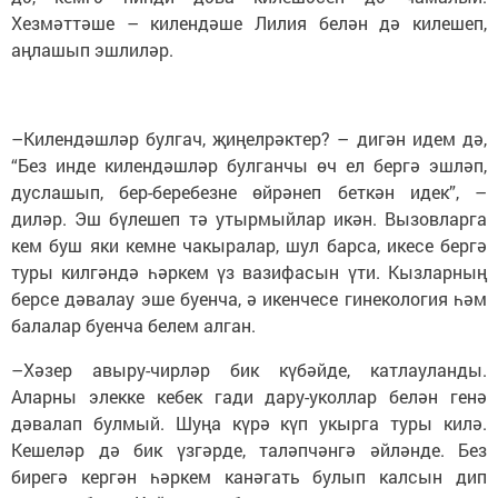
Хезмәттәше – килендәше Лилия белән дә килешеп,
аңлашып эшлиләр.
–Килендәшләр булгач, җиңелрәктер? – дигән идем дә,
“Без инде килендәшләр булганчы өч ел бергә эшләп,
дуслашып, бер-беребезне өйрәнеп беткән идек”, –
диләр. Эш бүлешеп тә утырмыйлар икән. Вызовларга
кем буш яки кемне чакыралар, шул барса, икесе бергә
туры килгәндә һәркем үз вазифасын үти. Кызларның
берсе дәвалау эше буенча, ә икенчесе гинекология һәм
балалар буенча белем алган.
–Хәзер авыру-чирләр бик күбәйде, катлауланды.
Аларны элекке кебек гади дару-уколлар белән генә
дәвалап булмый. Шуңа күрә күп укырга туры килә.
Кешеләр дә бик үзгәрде, таләпчәнгә әйләнде. Без
бирегә кергән һәркем канәгать булып калсын дип