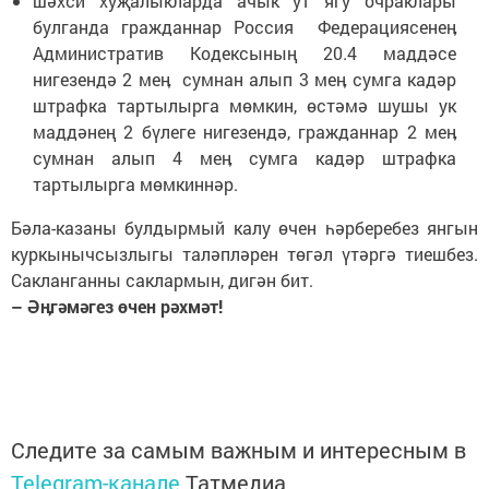
шәхси хуҗалыкларда ачык ут ягу очраклары
булганда гражданнар Россия Федерациясенеӊ
Административ Кодексының 20.4 маддәсе
нигезендә 2 меӊ сумнан алып 3 меӊ сумга кадәр
штрафка тартылырга мөмкин, өстәмә шушы ук
маддәнең 2 бүлеге нигезендә, гражданнар 2 меӊ
сумнан алып 4 меӊ сумга кадәр штрафка
тартылырга мөмкиннәр.
Бәла-казаны булдырмый калу өчен һәрберебез янгын
куркынычсызлыгы таләпләрен төгәл үтәргә тиешбез.
Сакланганны саклармын, дигән бит.
– Әӊгәмәгез өчен рәхмәт!
Следите за самым важным и интересным в
Telegram-канале
Татмедиа