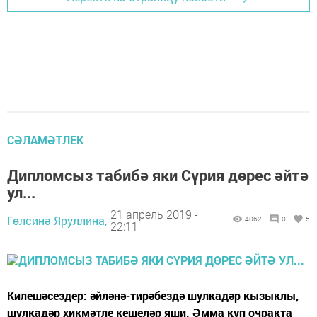
СӘЛАМӘТЛЕК
Дипломсыз табибә яки Сүрия дөрес әйтә
ул...
21 апрель 2019 -
Гөлсинә Яруллина,
4062
0
5
22:11
Килешәсездер: әйләнә-тирәбездә шулкадәр кызыклы,
шулкадәр хикмәтле кешеләр яши. Әмма күп очракта