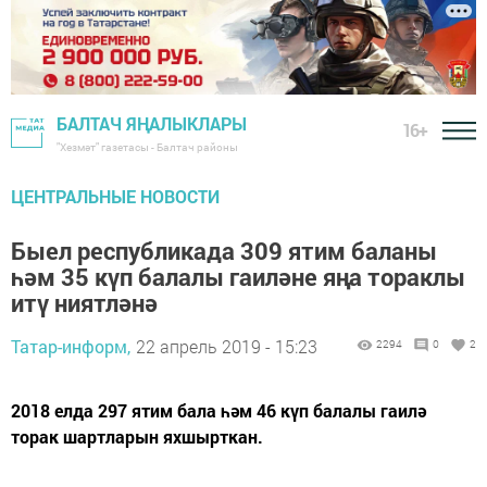
БАЛТАЧ ЯҢАЛЫКЛАРЫ
16+
"Хезмәт" газетасы - Балтач районы
ЦЕНТРАЛЬНЫЕ НОВОСТИ
Быел республикада 309 ятим баланы
һәм 35 күп балалы гаиләне яңа тораклы
итү ниятләнә
Татар-информ,
22 апрель 2019 - 15:23
2294
0
2
2018 елда 297 ятим бала һәм 46 күп балалы гаилә
торак шартларын яхшырткан.