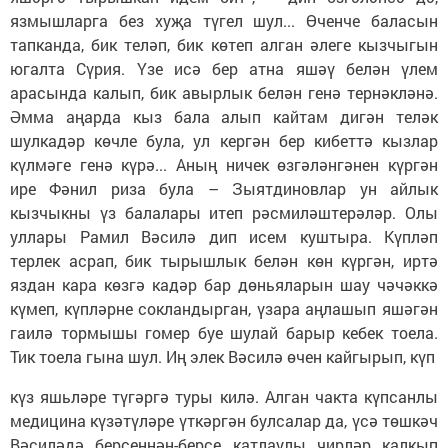
язмышларга без хуҗа түгел шул... Өченче баласын
тапканда, бик теләп, бик көтеп алган әлеге кызчыгын
югалта Сүрия. Үзе исә бер атна яшәү белән үлем
арасында калып, бик авырлык белән генә тернәкләнә.
Әмма аңарда кыз бала алып кайтам дигән теләк
шулкадәр көчле була, ул кергән бер кибеттә кызлар
күлмәге генә күрә... Аның ничек өзгәләнгәнен күргән
ире Фәнил риза була – Зыятдиновлар ун айлык
кызчыкны үз балалары итеп рәсмиләштерәләр. Олы
уллары Рамил Вәсилә дип исем куштыра. Күпләп
терлек асрап, бик тырышлык белән көн күргән, иртә
яздан кара көзгә кадәр бар дөньяларын шау чәчәккә
күмеп, күпләрне сокландырган, үзара аңлашып яшәгән
гаилә тормышы гомер буе шулай барыр кебек тоела.
Тик тоела гына шул. Иң элек Вәсилә өчен кайгырып, күп
күз яшьләре түгәргә туры килә. Алган чакта күпсанлы
медицина күзәтүләре үткәргән булсалар да, үсә төшкәч
Вәсиләдә берсеннән-берсе катлаулы чирләр калкып