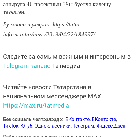
ашыруга 46 проектның 39ы буенча килешү
төзелгән.
Бу хакта тулырак: https://tatar-
inform.tatar/news/2019/04/22/184997/
Следите за самым важным и интересным в
Telegram-канале
Татмедиа
Читайте новости Татарстана в
национальном мессенджере MАХ:
https://max.ru/tatmedia
Без социаль челтәрләрдә
:
ВКонтакте
,
ВКонтакте
,
ТикТок
,
Ютуб
,
Одноклассники
,
Телеграм
,
Яндекс.Дзен
Район тормышына кагылышлы иң мөһим