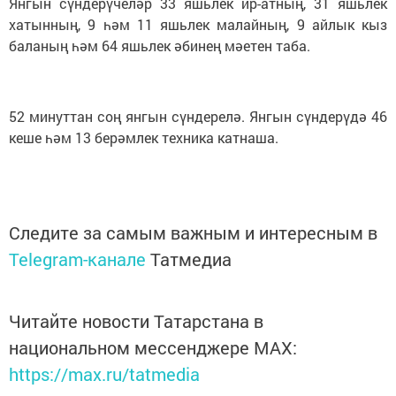
Янгын сүндерүчеләр 33 яшьлек ир-атның, 31 яшьлек
хатынның, 9 һәм 11 яшьлек малайның, 9 айлык кыз
баланың һәм 64 яшьлек әбинең мәетен таба.
52 минуттан соң янгын сүндерелә. Янгын сүндерүдә 46
кеше һәм 13 берәмлек техника катнаша.
Следите за самым важным и интересным в
Telegram-канале
Татмедиа
Читайте новости Татарстана в
национальном мессенджере MАХ:
https://max.ru/tatmedia