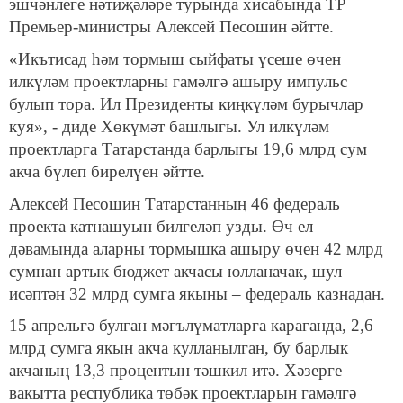
эшчәнлеге нәтиҗәләре турында хисабында ТР
Премьер-министры Алексей Песошин әйтте.
«Икътисад һәм тормыш сыйфаты үсеше өчен
илкүләм проектларны гамәлгә ашыру импульс
булып тора. Ил Президенты киңкүләм бурычлар
куя», - диде Хөкүмәт башлыгы. Ул илкүләм
проектларга Татарстанда барлыгы 19,6 млрд сум
акча бүлеп бирелүен әйтте.
Алексей Песошин Татарстанның 46 федераль
проекта катнашуын билгеләп узды. Өч ел
дәвамында аларны тормышка ашыру өчен 42 млрд
сумнан артык бюджет акчасы юлланачак, шул
исәптән 32 млрд сумга якыны – федераль казнадан.
15 апрельгә булган мәгълүматларга караганда, 2,6
млрд сумга якын акча кулланылган, бу барлык
акчаның 13,3 процентын тәшкил итә. Хәзерге
вакытта республика төбәк проектларын гамәлгә