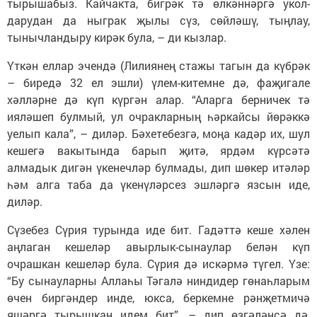
тырышабыз. Кайчакта, бигрәк тә өлкәннәргә укол-
дарудан да ныграк җылы сүз, сөйләшү, тыңлау,
тынычландыру кирәк була, – ди кызлар.
Үткән еллар эчендә (Лилиянең стажы тагын да күбрәк
– биредә 32 ел эшли) үлем-китемне дә, фаҗигале
хәлләрне дә күп күргән алар. “Аларга берничек тә
ияләшеп булмый, ул очракларның һәркайсы йөрәккә
уелып кала”, – диләр. Бәхетебезгә, моңа кадәр их, шул
кешегә вакытында барып җитә, ярдәм күрсәтә
алмадык дигән үкенечләр булмады, дип шөкер итәләр
һәм алга таба да үкенүләрсез эшләргә язсын иде,
диләр.
Сүзебез Сүрия турында иде бит. Гадәттә кеше хәлен
аңлаган кешеләр авырлык-сынаулар белән күп
очрашкан кешеләр була. Сүрия дә искәрмә түгел. Үзе:
“Бу сынауларны Аллаһы Тәгалә ниндидер гөнаһларым
өчен биргәндер инде, юкса, беркемне рәнҗетмичә
яшәргә тырышкан идем бит”, – дип өзгәләнсә дә,