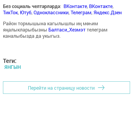
Без социаль челтәрләрдә
:
ВКонтакте
,
ВКонтакте
,
ТикТок
,
Ютуб
,
Одноклассники
,
Телеграм
,
Яндекс.Дзен
Район тормышына кагылышлы иң мөһим
яңалыкларыбызны
Балтаси_Хезмэт
телеграм
каналыбызда да укыгыз.
Теги:
ЯНГЫН
Перейти на страницу новости