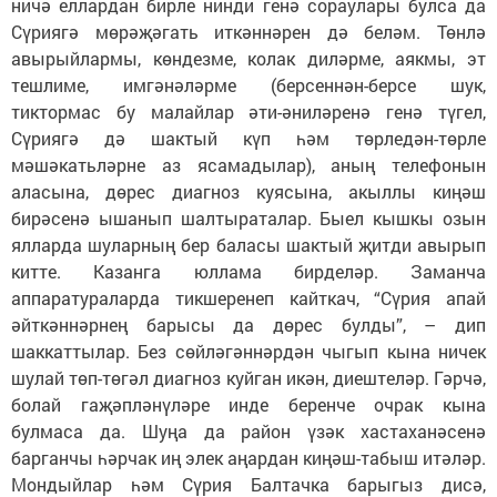
ничә еллардан бирле нинди генә сораулары булса да
Сүриягә мөрәҗәгать иткәннәрен дә беләм. Төнлә
авырыйлармы, көндезме, колак диләрме, аякмы, эт
тешлиме, имгәнәләрме (берсеннән-берсе шук,
тиктормас бу малайлар әти-әниләренә генә түгел,
Сүриягә дә шактый күп һәм төрледән-төрле
мәшәкатьләрне аз ясамадылар), аның телефонын
аласына, дөрес диагноз куясына, акыллы киңәш
бирәсенә ышанып шалтыраталар. Быел кышкы озын
ялларда шуларның бер баласы шактый җитди авырып
китте. Казанга юллама бирделәр. Заманча
аппаратураларда тикшеренеп кайткач, “Сүрия апай
әйткәннәрнең барысы да дөрес булды”, – дип
шаккаттылар. Без сөйләгәннәрдән чыгып кына ничек
шулай төп-төгәл диагноз куйган икән, диештеләр. Гәрчә,
болай гаҗәпләнүләре инде беренче очрак кына
булмаса да. Шуңа да район үзәк хастаханәсенә
барганчы һәрчак иң элек аңардан киңәш-табыш итәләр.
Мондыйлар һәм Сүрия Балтачка барыгыз дисә,