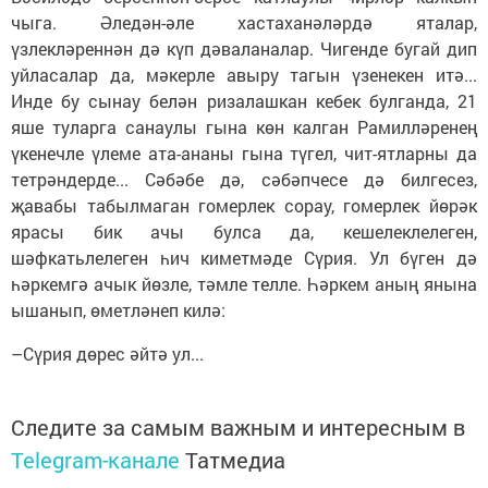
чыга. Әледән-әле хастаханәләрдә яталар,
үзлекләреннән дә күп дәваланалар. Чигенде бугай дип
уйласалар да, мәкерле авыру тагын үзенекен итә...
Инде бу сынау белән ризалашкан кебек булганда, 21
яше туларга санаулы гына көн калган Рамилләренең
үкенечле үлеме ата-ананы гына түгел, чит-ятларны да
тетрәндерде... Сәбәбе дә, сәбәпчесе дә билгесез,
җавабы табылмаган гомерлек сорау, гомерлек йөрәк
ярасы бик ачы булса да, кешелеклелеген,
шәфкатьлелеген һич киметмәде Сүрия. Ул бүген дә
һәркемгә ачык йөзле, тәмле телле. Һәркем аның янына
ышанып, өметләнеп килә:
–Сүрия дөрес әйтә ул...
Следите за самым важным и интересным в
Telegram-канале
Татмедиа