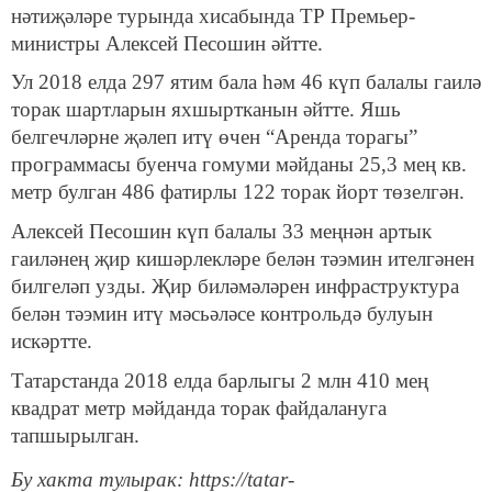
нәтиҗәләре турында хисабында ТР Премьер-
министры Алексей Песошин әйтте.
Ул 2018 елда 297 ятим бала һәм 46 күп балалы гаилә
торак шартларын яхшыртканын әйтте. Яшь
белгечләрне җәлеп итү өчен “Аренда торагы”
программасы буенча гомуми мәйданы 25,3 мең кв.
метр булган 486 фатирлы 122 торак йорт төзелгән.
Алексей Песошин күп балалы 33 меңнән артык
гаиләнең җир кишәрлекләре белән тәэмин ителгәнен
билгеләп узды. Җир биләмәләрен инфраструктура
белән тәэмин итү мәсьәләсе контрольдә булуын
искәртте.
Татарстанда 2018 елда барлыгы 2 млн 410 мең
квадрат метр мәйданда торак файдалануга
тапшырылган.
Бу хакта тулырак: https://tatar-