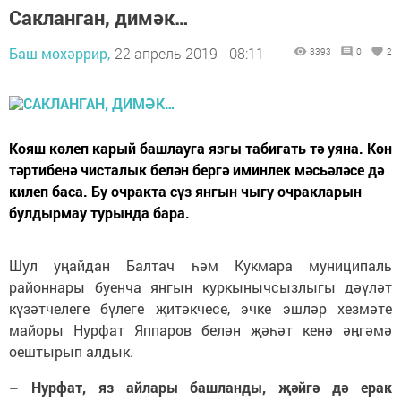
Сакланган, димәк…
Баш мөхәррир,
22 апрель 2019 - 08:11
3393
0
2
Кояш көлеп карый башлауга язгы табигать тә уяна. Көн
тәртибенә чисталык белән бергә иминлек мәсьәләсе дә
килеп баса. Бу очракта сүз янгын чыгу очракларын
булдырмау турында бара.
Шул уңайдан Балтач һәм Кукмара муниципаль
районнары буенча янгын куркынычсызлыгы дәүләт
күзәтчелеге бүлеге җитәкчесе, эчке эшләр хезмәте
майоры Нурфат Яппаров белән җәһәт кенә әӊгәмә
оештырып алдык.
– Нурфат, яз айлары башланды, җәйгә дә ерак