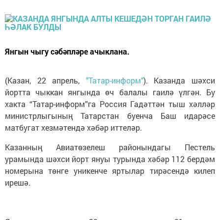
Янгын чыгу сәбәпләре ачыклана.
(Казан, 22 апрель,
"Татар-информ"
). Казанда шәхси
йортта чыккан янгында өч балалы гаилә үлгән. Бу
хакта “Татар-информ”га Россия Гадәттән тыш хәлләр
министрлыгының Татарстан буенча Баш идарәсе
матбугат хезмәтендә хәбәр иттеләр.
Казанның Авиатөзелеш районындагы Пестель
урамында шәхси йорт януы турында хәбәр 112 бердәм
номерына төнге уникенче яртылар тирәсендә килеп
ирешә.