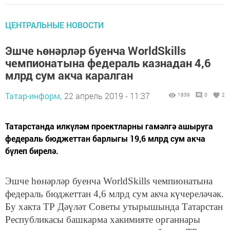
ЦЕНТРАЛЬНЫЕ НОВОСТИ
Эшче һөнәрләр буенча WorldSkills
чемпионатына федераль казнадан 4,6
млрд сум акча каралган
Татар-информ,
22 апрель 2019 - 11:37
1839
0
2
Татарстанда илкүләм проектларны гамәлгә ашыруга
федераль бюджеттан барлыгы 19,6 млрд сум акча
бүлеп бирелә.
Эшче һөнәрләр буенча WorldSkills чемпионатына
федераль бюджеттан 4,6 млрд сум акча күчереләчәк.
Бу хакта ТР Дәүләт Советы утырышында Татарстан
Республикасы башкарма хакимияте органнары