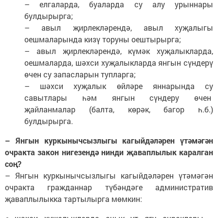
– елгаларда, буаларда су алу урыннары
булдырырга;
– авыл җирлекләрендә, авыл хуҗалыгы
оешмаларында кизү торуны оештырырга;
– авыл җирлекләрендә, күмәк хуҗалыкларда,
оешмаларда, шәхси хуҗалыкларда янгын сүндерү
өчен су запасларын тупларга;
– шәхси хуҗалык өйләре яннарында су
савытлары һәм янгын сүндеру өчен
җайланмалар (балта, көрәк, багор һ.б.)
булдырырга.
– Янгын куркынычсызлыгы кагыйдәләрен үтәмәгән
очракта закон нигезендә нинди җаваплылык каралган
соӊ?
– Янгын куркынычсызлыгы кагыйдәләрен үтәмәгән
очракта гражданнар түбәндәге административ
җаваплылыкка тартылырга мөмкин: