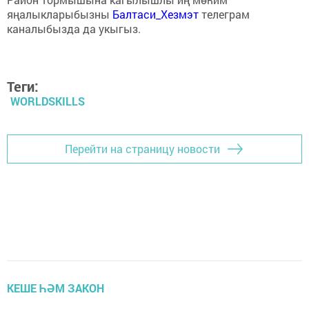
яңалыкларыбызны
Балтаси_Хезмэт
телеграм
каналыбызда да укыгыз.
Теги:
WORLDSKILLS
Перейти на страницу новости
КЕШЕ ҺӘМ ЗАКОН