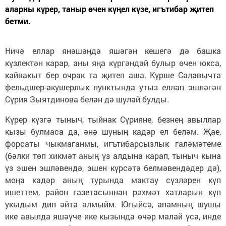
аларны күрер, таныр өчен күңел күзе, игътибар җитеп
бетми.
Ничә еллар янәшәңдә яшәгән кешегә дә башка
күзлектән карар, аны яңа күргәндәй булыр өчен юкса,
кайвакыт бер очрак та җитеп аша. Күрше Салавычта
фельдшер-акушерлык пунктында утыз еллап эшләгән
Сүрия Зыятдинова белән дә шулай булды.
Күрер күзгә тыныч, тыйнак Сүрияне, безнең авыллар
кызы булмаса да, әнә шуның кадәр ел беләм. Җае,
форсаты чыкмаганмы, игътибарсызлык галәмәтеме
(бәлки төп хикмәт аның үз алдына карап, тыныч кына
үз эшен эшләвендә, эшен күрсәтә белмәвендәдер дә),
моңа кадәр аның турында мактау сүзләрен күп
ишеттем, район газетасыннан рәхмәт хатларын күп
укыдым дип әйтә алмыйм. Югыйсә, апамның шушы
ике авылда яшәүче ике кызында өчәр малай үсә, инде