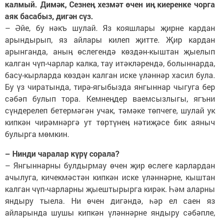
калмый. Димәк, Сезнеӊ хезмәт өчен иӊ киеренке чорга
аяк басабыз, дигән сүз.
– Әйе, бу нәкъ шулай. Яз кояшлары җирне кардан
арындырып, яз айлары килеп җитте. Җир кардан
арынганда, аныӊ өслегендә көздән-кыштан җыелып
калган чүп-чарлар калка, тау итәкләрендә, болыннарда,
басу-кырларда көздән калган иске үләннәр хасил була.
Бу үз чиратында, тирә-ягыбызда янгыннар чыгуга бер
сәбәп булып тора. Кемнеӊдер ваемсызлыгы, ягъни
сүндерелеп бетермәгән учак, тәмәке төпчеге, шулай ук
кипкән чирәмнәргә ут төртүнеӊ нәтиҗәсе бик аяныч
булырга мөмкин.
– Нинди чаралар күрү сорала?
– Янгыннарны булдырмау өчен җир өслеге карлардан
ачылуга, кичекмәстән кипкән иске үләннәрне, кыштан
калган чүп-чарларны җыештырырга кирәк. Һәм аларны
яндыру тыела. Ни өчен дигәндә, һәр ел саен яз
айларында шушы кипкән үләннәрне яндыру сәбәпле,