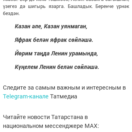
үзегез дә шигырь язарга. Башладык. Беренче үрнәк
бездән.
Казан әле, Казан уянмаган,
Яфрак белән яфрак сөйләшә.
Йөрим таңда Ленин урамында,
Күңелем Ленин белән сөйләшә.
Следите за самым важным и интересным в
Telegram-канале
Татмедиа
Читайте новости Татарстана в
национальном мессенджере MАХ: