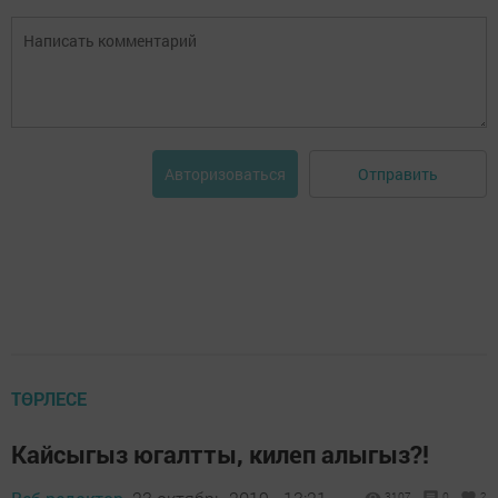
Отправить
Авторизоваться
ТӨРЛЕСЕ
Кайсыгыз югалтты, килеп алыгыз?!
3107
0
2