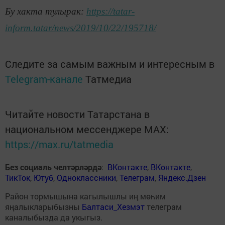
Бу хакта тулырак:
https://tatar-
inform.tatar/news/2019/10/22/195718/
Следите за самым важным и интересным в
Telegram-канале
Татмедиа
Читайте новости Татарстана в
национальном мессенджере MАХ:
https://max.ru/tatmedia
Без социаль челтәрләрдә
:
ВКонтакте
,
ВКонтакте
,
ТикТок
,
Ютуб
,
Одноклассники
,
Телеграм
,
Яндекс.Дзен
Район тормышына кагылышлы иң мөһим
яңалыкларыбызны
Балтаси_Хезмэт
телеграм
каналыбызда да укыгыз.