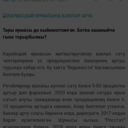
Тары ярмасы да кыйммәтләнгән. Ботка ашамыйча
гына торырбызмы?
Карабодай ярмасын җитештерүчеләр ваклап сату
челтәрләренә үз продукциясенә бәяләрнең артуы
турында хәбәр итә, бу хакта "Ведомости" басмасыннан
билгеле булды.
Ретейлерлар ярманы күпләп сату бәясе 5-50 процентка
артыр дип фаразлый. 2020 елда ваклап сатуда ярма
сатып алучы гражданнар өчен продукциянең бәясе 5-
10 процентка артырга мөмкин. Алар билгеләп үткәнчә,
бәяләр арту соңгы берничә елда, дөресрәге, 2017 елдан
бирле күзәтелмәгән. Шунысы кызык, "Росстат"
исәпләүләре буенча, 2018 елда ярма бәясе төшкән