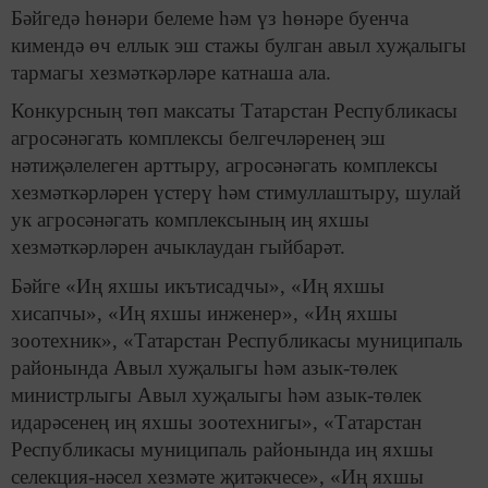
Бәйгедә һөнәри белеме һәм үз һөнәре буенча
кимендә өч еллык эш стажы булган авыл хуҗалыгы
тармагы хезмәткәрләре катнаша ала.
Конкурсның төп максаты Татарстан Республикасы
агросәнәгать комплексы белгечләренең эш
нәтиҗәлелеген арттыру, агросәнәгать комплексы
хезмәткәрләрен үстерү һәм стимуллаштыру, шулай
ук агросәнәгать комплексының иң яхшы
хезмәткәрләрен ачыклаудан гыйбарәт.
Бәйге «Иң яхшы икътисадчы», «Иң яхшы
хисапчы», «Иң яхшы инженер», «Иң яхшы
зоотехник», «Татарстан Республикасы муниципаль
районында Авыл хуҗалыгы һәм азык-төлек
министрлыгы Авыл хуҗалыгы һәм азык-төлек
идарәсенең иң яхшы зоотехнигы», «Татарстан
Республикасы муниципаль районында иң яхшы
селекция-нәсел хезмәте җитәкчесе», «Иң яхшы