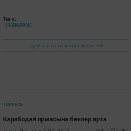
Теги:
КРАНОЯРСК
Перейти на страницу новости
ТӨРЛЕСЕ
Карабодай ярмасына бәяләр арта
Автор,
23 октябрь 2019 - 10:21
3222
0
2