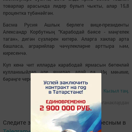
товарлар арасында лидер булып чыкты, алар 15,8
процентка түбәнәйгән.
Басма Русия Ашлык берлеге вице-президенты
Александр Корбутның "Карабодай бәясе - мәңгелек
таган», дигән сүзләрен китерә. Аларга хаклар арта
башласа, аграрийлар чәчүлекләрне арттыра һәм,
киресенчә.
Күп кенә чит илләрдә карабодай ярмасын бөтенләй
кулланмыйлар әле, яшиләр, алай да. Иң мөһиме,
бәрәңге черемәсен...
Кызыл таң.
Фото: ачык чыганаклардан
Следите за самым важным и интересным в
Telegram-канале
Татмедиа