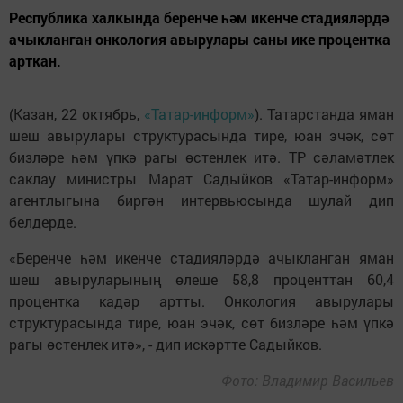
Республика халкында беренче һәм икенче стадияләрдә
ачыкланган онкология авырулары саны ике процентка
арткан.
(Казан, 22 октябрь,
«Татар-информ»
). Татарстанда яман
шеш авырулары структурасында тире, юан эчәк, сөт
бизләре һәм үпкә рагы өстенлек итә. ТР сәламәтлек
саклау министры Марат Садыйков «Татар-информ»
агентлыгына биргән интервьюсында шулай дип
белдерде.
«Беренче һәм икенче стадияләрдә ачыкланган яман
шеш авыруларының өлеше 58,8 проценттан 60,4
процентка кадәр артты. Онкология авырулары
структурасында тире, юан эчәк, сөт бизләре һәм үпкә
рагы өстенлек итә», - дип искәртте Садыйков.
Фото: Владимир Васильев