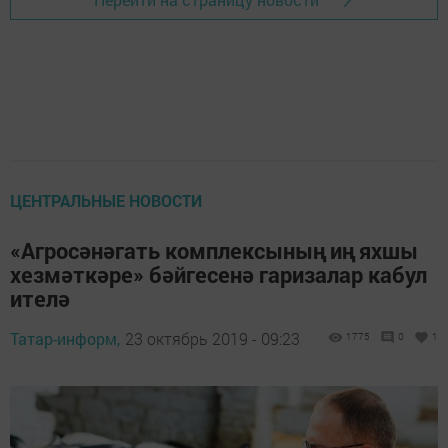
ЦЕНТРАЛЬНЫЕ НОВОСТИ
«Агросәнәгать комплексының иң яхшы
хезмәткәре» бәйгесенә гаризалар кабул
ителә
Татар-информ,
23 октябрь 2019 - 09:23
1775
0
1