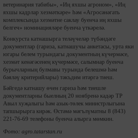
ветеринария табибы», «Иң яхшы агроном», «Иң
яхшы кадрлар хезмәткәре» һәм «Агросәнәгать
комплексында хезмәтне саклау буенча иң яхшы
белгеч» номинацияләре буенча үткәрелә.
Конкурста катнашырга теләүчеләр түбәндәге
документлар (гариза, катнашучы анкетасы, урта яки
югары белем турындагы документның күчермәсе,
хезмәт кенәгәсенең күчермәсе, салымнар буенча
бурычларның булмавы турында белешмә һәм
бәяләү критерийлары) тәкъдим итәргә тиеш.
Бәйгедә катнашу өчен гариза һәм тиешле
документларны быелның 20 ноябренә кадәр ТР
Авыл хуҗалыгы һәм азык-төлек министрлыгына
тапшырырга кирәк. Өстәмә мәгълүматны 8 (843)
221-76-69 телефоны буенча алырга мөмкин.
Фото: agro.tatarstan.ru