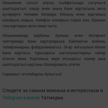
Мошенник сатып алучы сыйфатында сатучыга
шалтыратып товар өчен аның банк картасына акча
күчерергә теләвен белдерә. Моның өчен картаның
номерын, кодын, телефон номерын сорап ала. Шуннан
соң картадан акча юкка чыга.
Мошенниклар корбаны булмас өчен Интернет
челтәрендә банк карталарына бәйләнгән мобиль
телефоннарны файдаланмагыз. Әгәр ялгышлык белән
банк картасы турындагы мәгълүматларны хәбәр
итәсез икән. Картаның кире ягындагы номер аша
шалтыратып картаны блокировать итегез.
Һәрвакыт игътибарлы булыгыз!
Следите за самым важным и интересным в
Telegram-канале
Татмедиа