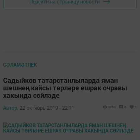
Перейти на страницу новости
СӘЛАМӘТЛЕК
Садыйков татарстанлыларда яман
шешнең кайсы төрләре ешрак очравы
хакында сөйләде
Автор,
22 октябрь 2019 - 22:11
3260
0
1