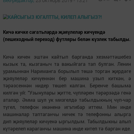
Веб-редактор,
23 октябрь 2019 - 13:21
Кичә кичке сәгатьләрдә җәяүлеләр кичүендә
(пешеходный переход) футляры белән күзлек табылды.
Кичә кичен эштән кайтып барганда хезмәттәшебез
кызык та, кызганыч та вакыйгага тап булган. Ленин
урамыннан Нариманга борылып төшә торган җирдәге
җәяүлеләр кичүеннән бер машина узып киткән, ә
тәрәзсеннән нидер төшеп калган. Беренче башыма
килгән уй: "Узынулары җитте, чүпләрен тәрәрзәдә генә
аталар. Әмма шул ук мизгелдә табылдыкның чүп-чар
түгел, телефон икәненә игътибар иттем. Мин инде
машиналар таптаганчы ничек тә телефонны алырга
дип җәяүлеләр кичүенә ыргылдым. Табылдыкны алып
күтәрелеп караганчы машина инде китеп тә барган иде.