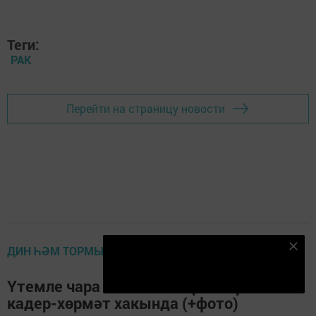
Теги:
РАК
Перейти на страницу новости
ДИН ҺӘМ ТОРМЫШ
Безнең Яндекс Дзен каналына языл
Подписаться
Үтемле чара яки өлкәннәргә карата
кадер-хөрмәт хакында (+фото)