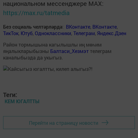
национальном мессенджере MАХ:
https://max.ru/tatmedia
Без социаль челтәрләрдә
:
ВКонтакте
,
ВКонтакте
,
ТикТок
,
Ютуб
,
Одноклассники
,
Телеграм
,
Яндекс.Дзен
Район тормышына кагылышлы иң мөһим
яңалыкларыбызны
Балтаси_Хезмэт
телеграм
каналыбызда да укыгыз.
Теги:
КЕМ ЮГАЛТТЫ
Перейти на страницу новости