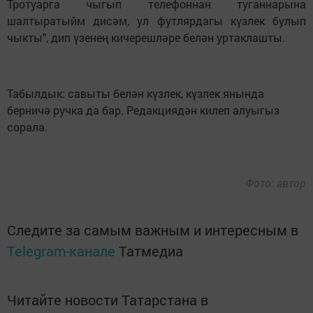
Тротуарга чыгып телефоннан туганнарына
шалтыратыйм дисәм, ул футлярдагы күзлек булып
чыкты", дип үзенең кичерешләре белән уртаклашты.
Табылдык: савыты белән күзлек, күзлек янында
берничә ручка да бар. Редакциядән килеп алуыгыз
сорала.
Фото: автор
Следите за самым важным и интересным в
Telegram-канале
Татмедиа
Читайте новости Татарстана в