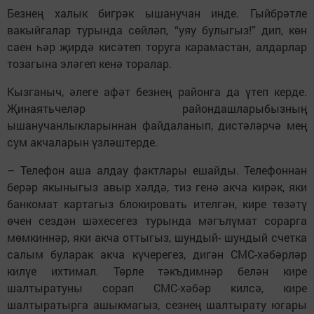
Безнең халык бигрәк ышанучан инде. Гыйбрәтле
вакыйгалар турында сөйләп, “уяу булыгыз!” дип, көн
саен һәр җирдә кисәтеп торуга карамастан, алдарлар
тозагына эләгеп кенә торалар.
Кызганыч, әлеге афәт безнең районга да үтеп керде.
Җинаятьчеләр райондашларыбызның
ышанучанлыкларыннан файдаланып, дистәләрчә мең
сум акчаларын үзләштерде.
– Телефон аша алдау фактлары ешайды. Телефоннан
берәр якыныгыз авыр хәлдә, тиз генә акча кирәк, яки
банкомат картагыз блокировать ителгән, кире төзәтү
өчен сездән шәхесегез турында мәгълүмат сорарга
мөмкиннәр, яки акча оттыгыз, шундый- шундый счетка
салым буларак акча күчерегез, дигән СМС-хәбәрләр
килүе ихтимал. Төрле тәкъдимнәр белән кире
шалтыратуны сорап СМС-хәбәр килсә, кире
шалтыратырга ашыкмагыз, сезнең шалтырату югары