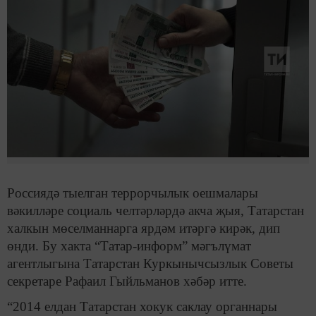
Россиядә тыелган террорчылык оешмалары
вәкилләре социаль челтәрләрдә акча җыя, Татарстан
халкын мөселманнарга ярдәм итәргә кирәк, дип
өнди. Бу хакта “Татар-информ” мәгълүмат
агентлыгына Татарстан Куркынычсызлык Советы
секретаре Рафаил Гыйльманов хәбәр итте.
“2014 елдан Татарстан хокук саклау органнары