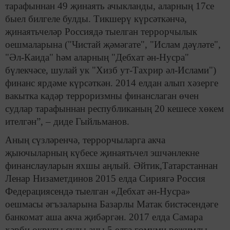
тарафыннан 49 җинаять ачыкланды, аларның 17се
быел билгеле булды. Тикшерү күрсәткәнчә,
җинаятьчеләр Россиядә тыелган террорчылык
оешмаларына ("Чистай җәмәгате", "Ислам дәүләте",
"Әл-Каида" һәм аларның "Дебхат ән-Нусра"
бүлекчәсе, шулай ук "Хизб ут-Тахрир әл-Ислами")
финанс ярдәме күрсәткән. 2014 елдан алып хәзерге
вакытка кадәр терроризмны финанслаган өчен
судлар тарафыннан республиканың 20 кешесе хөкем
ителгән”, – диде Гыйльманов.
Аның сүзләренчә, террорчыларга акча
җыючыларның күбесе җинаятьчел эшчәнлекне
финанслауларын яхшы аңлый. Әйтик,Татарстаннан
Ленар Низаметдинов 2015 елда Сириягә Россия
Федерациясендә тыелган «Дебхат ән-Нусра»
оешмасы әгъзаларына Базарлы Матак бистәсендәге
банкомат аша акча җибәргән. 2017 елда Самара
хәрби округы суды аны 5 елга гомуми режимлы