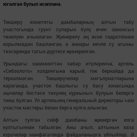
югалган булып исәпләнә.
Тикшерү комитеты дамбаларның алтын табу
участогында грунт суларын бүлү өчен законсыз
төзелүен ачыклаган. Җимерелү иң өске гидротехник
корылмадан башланган, ә аннары көчле су агымы
тәэсирендә тагын дүртесе җимерелгән.
Урындагы хакимияттән хәбәр итүләренчә, артель
«Сибзолото» холдингына карый, тик беркайда да
теркәлмәгән. Тикшерүчеләр мәгълүматларына
караганда, участок башлыгы су басу зонасында
эшчеләр бистәсе төзүнең куркыныч булуын белергә
тиеш булган. Ул артельнең генеральный директоры һәм
участок мастеры белән бергә кулга алынган.
Алтын тулган сейф дамбаны җимергән елга
култыгыннан табылган. Аны ачып, алтынын каза
күрүчеләр мәнфәгатендә файдаланырга уйлыйлар. Ә