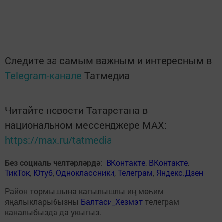
Следите за самым важным и интересным в
Telegram-канале
Татмедиа
Читайте новости Татарстана в
национальном мессенджере MАХ:
https://max.ru/tatmedia
Без социаль челтәрләрдә
:
ВКонтакте
,
ВКонтакте
,
ТикТок
,
Ютуб
,
Одноклассники
,
Телеграм
,
Яндекс.Дзен
Район тормышына кагылышлы иң мөһим
яңалыкларыбызны
Балтаси_Хезмэт
телеграм
каналыбызда да укыгыз.