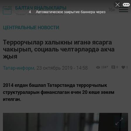
БАЛТАЧ ЯҢАЛЫКЛАРЫ
16+
3
Автоматическое закрытие баннера через
"Хезмәт" газетасы - Балтач районы
ЦЕНТРАЛЬНЫЕ НОВОСТИ
Террорчылар халыкны иганә ясарга
чакырып, социаль челтәрләрдә акча
җыя
Татар-информ,
23 октябрь 2019 - 14:58
2387
0
2
2014 елдан башлап Татарстанда террорчылык
структураларын финанслаган өчен 20 кеше хөкем
ителгән.