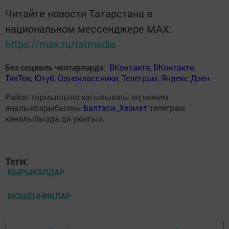
Читайте новости Татарстана в
национальном мессенджере MАХ:
https://max.ru/tatmedia
Без социаль челтәрләрдә
:
ВКонтакте
,
ВКонтакте
,
ТикТок
,
Ютуб
,
Одноклассники
,
Телеграм
,
Яндекс.Дзен
Район тормышына кагылышлы иң мөһим
яңалыкларыбызны
Балтаси_Хезмэт
телеграм
каналыбызда да укыгыз.
Теги:
КЫРЫКАЛДАР
МОШЕННИКЛАР