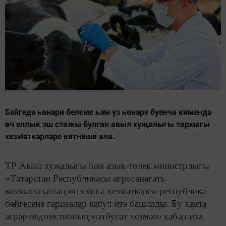
Бәйгедә һөнәри белеме һәм үз һөнәре буенча кимендә
өч еллык эш стажы булган авыл хуҗалыгы тармагы
хезмәткәрләре катнаша ала.
ТР Авыл хуҗалыгы һәм азык-төлек министрлыгы
«Татарстан Республикасы агросәнәгать
комплексының иң яхшы хезмәткәре» республика
бәйгесенә гаризалар кабул итә башлады. Бу хакта
аграр ведомствоның матбугат хезмәте хәбәр итә.