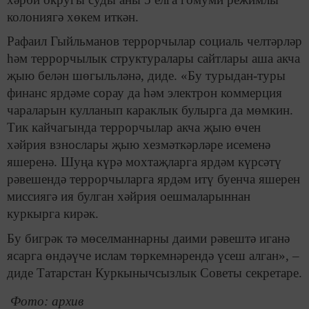
колониягә хөкем иткән.
Рафаил Гыйльманов террорчылар социаль челтәрләр
һәм террорчылык структуралары сайтлары аша акча
җыю белән шөгыльләнә, диде. «Бу турыдан-туры
финанс ярдәме сорау да һәм электрон коммерция
чараларын кулланып караклык булырга да мөмкин.
Тик кайчагында террорчылар акча җыю өчен
хәйрия взнослары җыю хезмәткәрләре исеменә
яшеренә. Шуңа күрә мохтаҗларга ярдәм күрсәтү
рәвешендә террорчыларга ярдәм итү буенча яшерен
миссиягә ия булган хәйрия оешмаларыннан
куркырга кирәк.
Бу бигрәк тә мөселманнарны даими рәвештә иганә
ясарга өндәүче ислам төркемнәрендә үсеш алган», –
диде Татарстан Куркынычсызлык Советы секретаре.
Фото: архив