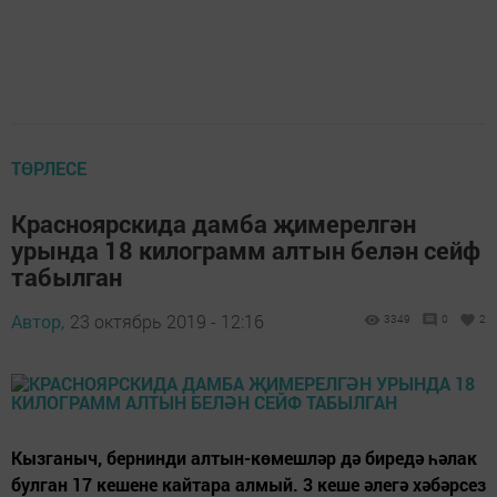
ТӨРЛЕСЕ
Красноярскида дамба җимерелгән
урында 18 килограмм алтын белән сейф
табылган
Автор,
23 октябрь 2019 - 12:16
3349
0
2
Кызганыч, бернинди алтын-көмешләр дә биредә һәлак
булган 17 кешене кайтара алмый. 3 кеше әлегә хәбәрсез