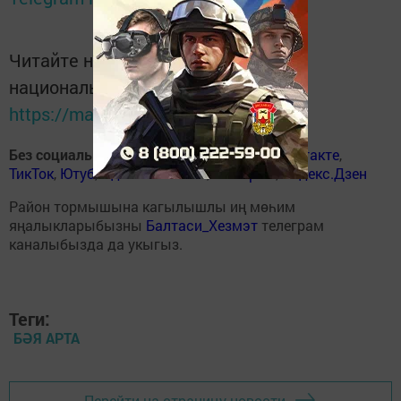
Читайте новости Татарстана в
национальном мессенджере MАХ:
https://max.ru/tatmedia
Без социаль челтәрләрдә
:
ВКонтакте
,
ВКонтакте
,
ТикТок
,
Ютуб
,
Одноклассники
,
Телеграм
,
Яндекс.Дзен
Район тормышына кагылышлы иң мөһим
яңалыкларыбызны
Балтаси_Хезмэт
телеграм
каналыбызда да укыгыз.
Теги:
БӘЯ АРТА
Перейти на страницу новости