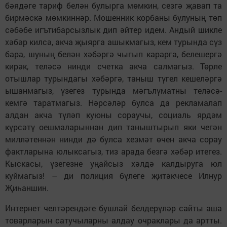
бәядәге тариф белән булырга мөмкин, сезгә җавап та
бирмәскә мөмкиннәр. Мошенник корбаны булуның төп
сәбәбе игътибарсызлык дип әйтер идем. Андый шикле
хәбәр килсә, акча җыярга ашыкмагыз, кем турында сүз
бара, шуның белән хәбәргә чыгып карарга, белешергә
кирәк, теләсә нинди счетка акча салмагыз. Төрле
отышлар турындагы хәбәргә, таныш түгел кешеләргә
ышанмагыз, үзегез турында мәгълүматны теләсә-
кемгә таратмагыз. Нәрсәләр булса да рекламалап
алдан акча түләп куюны сораучы, социаль ярдәм
күрсәтү оешмаларыннан дип таныштырып яки чегән
милләтеннән нинди дә булса хезмәт өчен акча сорау
фактларына юлыксагыз, тиз арада безгә хәбәр итегез.
Кыскасы, үзегезне уңайсыз хәлдә калдыруга юл
куймагыз! – ди полиция бүлеге җитәкчесе Илнур
Җиһаншин.
Интернет челтәрендәге бушлай белдерүләр сайты аша
товарларын сатучыларны алдау очраклары да артты.