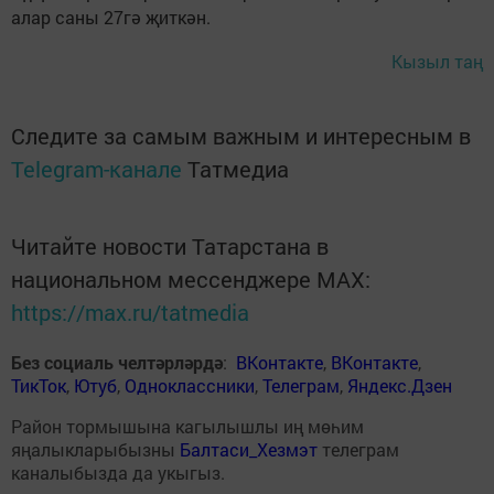
алар саны 27гә җиткән.
Кызыл таң
Следите за самым важным и интересным в
Telegram-канале
Татмедиа
Читайте новости Татарстана в
национальном мессенджере MАХ:
https://max.ru/tatmedia
Без социаль челтәрләрдә
:
ВКонтакте
,
ВКонтакте
,
ТикТок
,
Ютуб
,
Одноклассники
,
Телеграм
,
Яндекс.Дзен
Район тормышына кагылышлы иң мөһим
яңалыкларыбызны
Балтаси_Хезмэт
телеграм
каналыбызда да укыгыз.