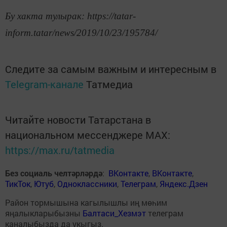
Бу хакта тулырак: https://tatar-
inform.tatar/news/2019/10/23/195784/
Следите за самым важным и интересным в
Telegram-канале
Татмедиа
Читайте новости Татарстана в
национальном мессенджере MАХ:
https://max.ru/tatmedia
Без социаль челтәрләрдә
:
ВКонтакте
,
ВКонтакте
,
ТикТок
,
Ютуб
,
Одноклассники
,
Телеграм
,
Яндекс.Дзен
Район тормышына кагылышлы иң мөһим
яңалыкларыбызны
Балтаси_Хезмэт
телеграм
каналыбызда да укыгыз.