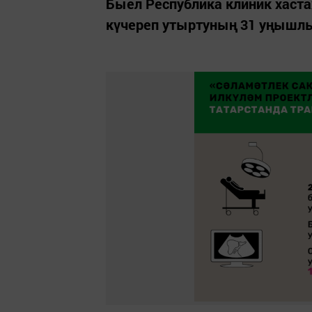
Быел Республика клиник хаста
күчереп утыртуның 31 уңышлы