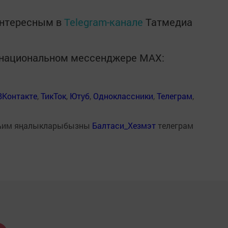
интересным в
Telegram-канале
Татмедиа
в национальном мессенджере MАХ:
ВКонтакте
,
ТикТок
,
Ютуб
,
Одноклассники
,
Телеграм
,
һим яңалыкларыбызны
Балтаси_Хезмэт
телеграм