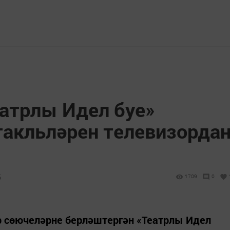
еатрлы Идел буе»
такльләрен телевизорда
5
1709
0
р сөючеләрне берләштергән «Театрлы Идел