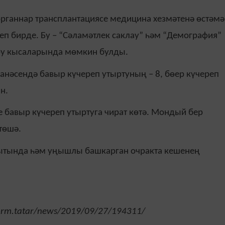
органнар трансплантациясе медицина хезмәтенә өстәмә
еп бирде. Бу – “Сәламәтлек саклау” һәм “Демография”
ру кысаларында мөмкин булды.
ханәсендә бавыр күчереп утыртуның – 8, бөер күчереп
н.
е бавыр күчереп утыртуга чират көтә. Мондый бер
төшә.
кытында һәм уңышлы башкарган очракта кешенең
.
form.tatar/news/2019/09/27/194311/