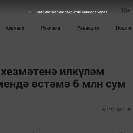
16+
4
Автоматическое закрытие баннера через
Азьлане
Реклама
Редакция
Подпис
 хезмәтенә илкүләм
мендә өстәмә 6 млн сум
8
2623
0