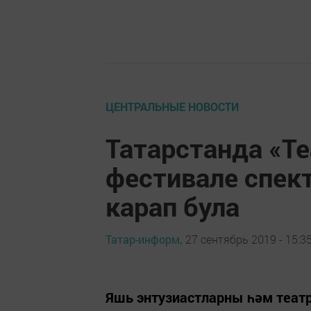
ЦЕНТРАЛЬНЫЕ НОВОСТИ
Татарстанда «Т
фестивале спек
карап була
Татар-информ,
27 сентябрь 2019 - 15:3
Яшь энтузиастларны һәм теат