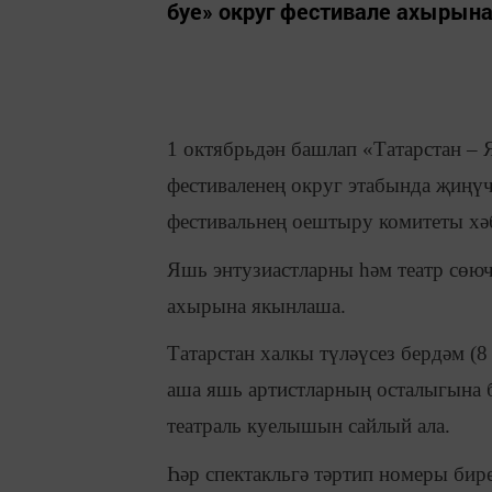
буе» округ фестивале ахырын
1 октябрьдән башлап «Татарстан – 
фестиваленең округ этабында җиңүче
фестивальнең оештыру комитеты хәб
Яшь энтузиастларны һәм театр сөюч
ахырына якынлаша.
Татарстан халкы түләүсез бердәм (
аша яшь артистларның осталыгына 
театраль куелышын сайлый ала.
Һәр спектакльгә тәртип номеры бире