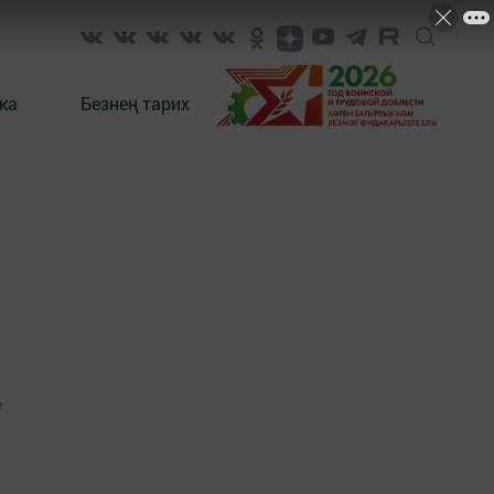
ка
Безнең тарих
1