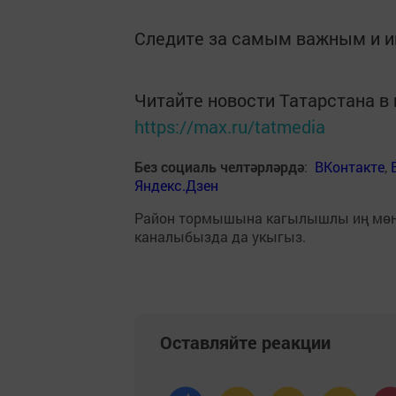
Следите за самым важным и 
Читайте новости Татарстана 
https://max.ru/tatmedia
Без социаль челтәрләрдә
:
ВКонтакте
,
Яндекс.Дзен
Район тормышына кагылышлы иң мө
каналыбызда да укыгыз.
Оставляйте реакции