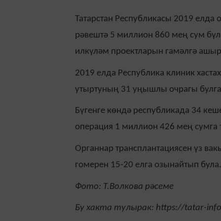
Татарстан Республикасы 2019 елда 
рәвештә 5 миллион 860 мең сум бүл
илкүләм проектларын гамәлгә ашы
2019 елда Республика клиник хаста
утыртуның 31 уңышлы очрагы булга
Бүгенге көндә республикада 34 кеш
операция 1 миллион 426 мең сумга 
Органнар трансплантациясен үз ва
гомерен 15-20 елга озынайтып була
Фото: Т.Волкова рәсеме
Бу хакта тулырак: https://tatar-in