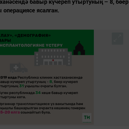
ханәсендә бавыр күчереп утыртуның – 8, бөер
 операциясе ясалган.