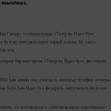
а якынлаша.
Яңа Гасыр» телеканалында «Театрлы Идел буе»
 булган спектакльләрне карый алачак. Бу хакта
әр итә.
еләрне берләштергән «Театрлы Идел буе» фестивале
8 800 һәм аннан соң спектакль номеры) телефон номеры
бәя бирә һәм Идел буе федераль округының иң яхшы
ләчәк, ул телеэфирдагы спектакльләрне күрсәткәндә