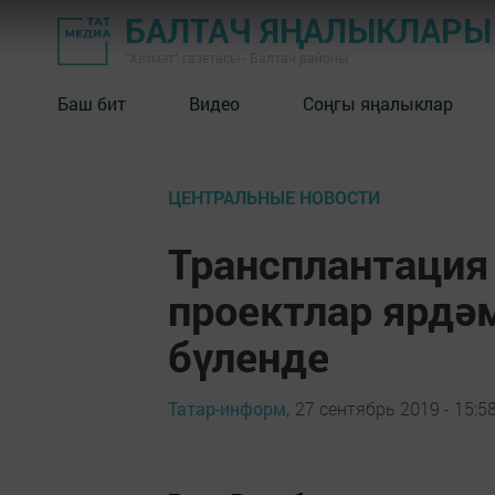
БАЛТАЧ ЯҢАЛЫКЛАРЫ
"Хезмәт" газетасы - Балтач районы
Баш бит
Видео
Соңгы яңалыклар
ЦЕНТРАЛЬНЫЕ НОВОСТИ
Трансплантация
проектлар ярдә
бүленде
Татар-информ,
27 сентябрь 2019 - 15:5