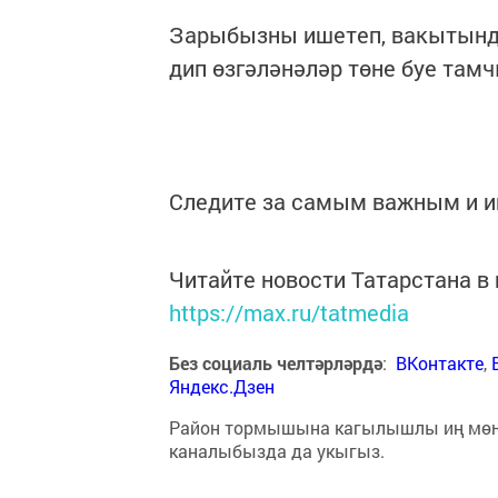
Зарыбызны ишетеп, вакытында
дип өзгәләнәләр төне буе там
Следите за самым важным и 
Читайте новости Татарстана 
https://max.ru/tatmedia
Без социаль челтәрләрдә
:
ВКонтакте
,
Яндекс.Дзен
Район тормышына кагылышлы иң мө
каналыбызда да укыгыз.