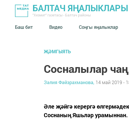
БАЛТАЧ ЯҢАЛЫКЛАРЫ
"Хезмәт" газетасы - Балтач районы
Баш бит
Видео
Соңгы яңалыклар
ҖӘМГЫЯТЬ
Сосналылар чаң 
Зәлия Фәйзрахманова,
14 май 2019 - 1
Әле җәйгә керергә өлгермәдек
Соснаның Яшьләр урамыннан.