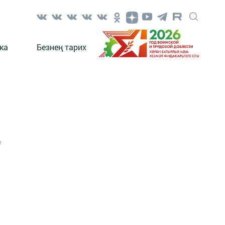
ка
Безнең тарих
1