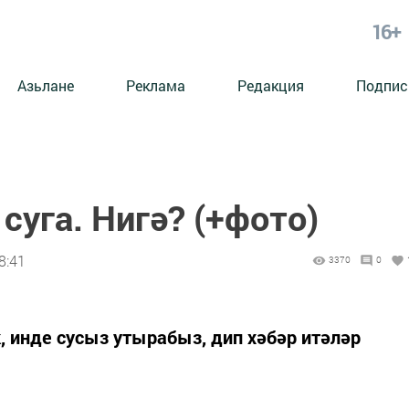
16+
Азьлане
Реклама
Редакция
Подпис
суга. Нигә? (+фото)
8:41
3370
0
, инде сусыз утырабыз, дип хәбәр итәләр