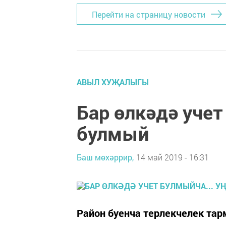
Перейти на страницу новости
АВЫЛ ХУҖАЛЫГЫ
Бар өлкәдә учет
булмый
Баш мөхәррир,
14 май 2019 - 16:31
Район буенча терлекчелек тар