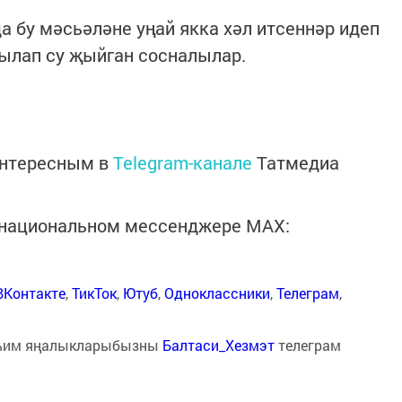
 бу мәсьәләне уңай якка хәл итсеннәр идеп
чылап су җыйган сосналылар.
интересным в
Telegram-канале
Татмедиа
в национальном мессенджере MАХ:
ВКонтакте
,
ТикТок
,
Ютуб
,
Одноклассники
,
Телеграм
,
һим яңалыкларыбызны
Балтаси_Хезмэт
телеграм