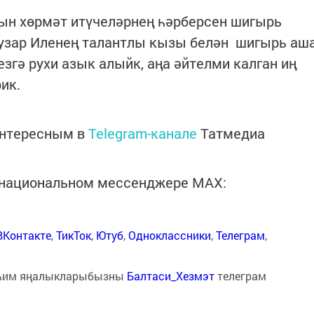
н хөрмәт итүчеләрнең һәрберсен шигырь
аузар Иленең талантлы кызы белән шигырь аш
згә рухи азык алыйк, аңа әйтелми калган иң
ик.
интересным в
Telegram-канале
Татмедиа
в национальном мессенджере MАХ:
ВКонтакте
,
ТикТок
,
Ютуб
,
Одноклассники
,
Телеграм
,
һим яңалыкларыбызны
Балтаси_Хезмэт
телеграм