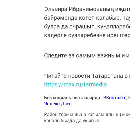
Эльвира Ибраһимованың иҗаты
бәйрәмендә көтеп калабыз. Т
булса да очрашып, күңелләребе
кадерле сүзләребезне ирештер
Следите за самым важным и 
Читайте новости Татарстана 
https://max.ru/tatmedia
Без социаль челтәрләрдә
:
ВКонтакте
,
Яндекс.Дзен
Район тормышына кагылышлы иң мө
каналыбызда да укыгыз.