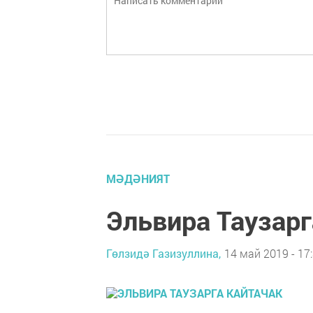
МӘДӘНИЯТ
Эльвира Таузарг
Гөлзидә Газизуллина,
14 май 2019 - 17