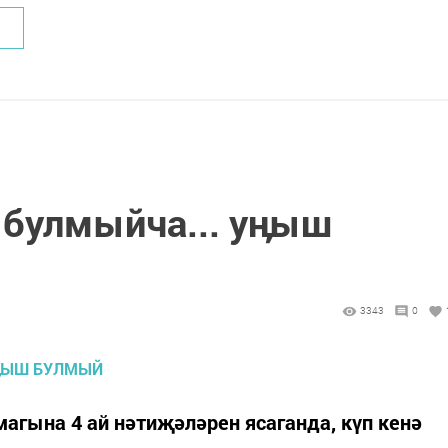
 булмыйча... уӊыш
3343
0
магына 4 ай нәтиҗәләрен ясаганда, күп кенә