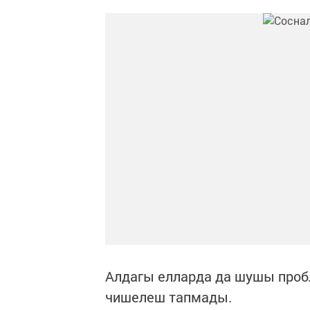
Алдагы елларда да шушы пробл
чишелеш тапмады.