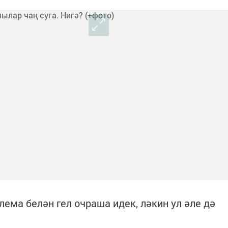
ема белән гел очраша идек, ләкин ул әле дә