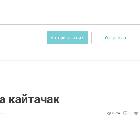
Отправить
Авторизоваться
а кайтачак
:36
3524
0