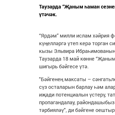
Таузарда “Җаным һаман сезне
үтәчәк.
“Ярдәм” милли ислам хәйрия
күңелләргә үтеп керә торган
кызы Эльвира Ибраһимованың 
Таузарда 18 май көнне “Җаным
шигырь бәйгесе үтә.
"Бәйгенең максаты – сәнгатьл
сүз осталарын барлау һәм ала
иҗади потенциалын үстерү, та
пропагандалау, райондашыбыз 
тәрбияләү", ди бәйгене оешты