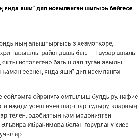
ң янда яши” дип исемләнгән шигырь бәйгесе
 фондының алыштыргысыз хезмәткәре,
 сихри тавышлы райондашыбыз – Таузар авылы
якты истәлегенә багышлап туган авылы
 һаман сезнең янда яши” дип исемләнгән
е сөйләмгә өйрәнүгә омтылыш булдыру, нәфис
рга иҗади үсеш өчен шартлар тудыру, аларның
тар телен, әдәбиятын һәм мәдәниятен
Эльвира Ибраһимова белән горурлану хисе
ручылар.