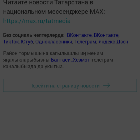
Читайте новости Татарстана в
национальном мессенджере MАХ:
https://max.ru/tatmedia
Без социаль челтәрләрдә
:
ВКонтакте
,
ВКонтакте
,
ТикТок
,
Ютуб
,
Одноклассники
,
Телеграм
,
Яндекс.Дзен
Район тормышына кагылышлы иң мөһим
яңалыкларыбызны
Балтаси_Хезмэт
телеграм
каналыбызда да укыгыз.
Перейти на страницу новости