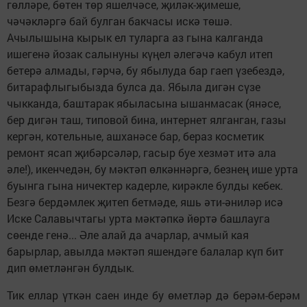
гөлләре, бөтен төр яшелчәсе, җиләк-җимеше,
чәчәкләргә бай булган бакчасы искә төшә.
Ачылышына кырык ел туларга аз гына калганда
ишегенә йозак салынуны күңел әлегәчә кабул итеп
бетерә алмады, гәрчә, бу ябылуда бар гаеп үзебездә,
битарафлыгыбызда булса да. Ябыла дигән сүзе
чыкканда, баштарак ябыласына ышанмасак (янәсе,
бер дигән таш, типовой бина, интернет ялганган, газы
кергән, котельные, ашханәсе бар, бераз косметик
ремонт ясап җибәрсәләр, гасыр буе хезмәт итә ала
әле!), икенчедән, бу мәктәп өлкәннәргә, безнең ише урта
буынга гына ничектер кадерле, кирәкле булды кебек.
Безгә бердәмлек җитеп бетмәде, яшь әти-әниләр исә
Иске Салавычтагы урта мәктәпкә йөртә башлауга
сөенде генә... Әле алай да ачарлар, ачмый кая
барырлар, авылда мәктәп яшендәге балалар күп бит
дип өметләнгән булдык.
Тик еллар үткән саен инде бу өметләр дә берәм-берәм