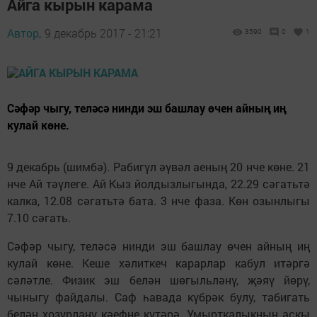
Айга кырын карама
Автор,
9 декабрь 2017 - 21:21
3590
0
1
Сәфәр чыгу, теләсә нинди эш башлау өчен айның иң
кулай көне.
9 декабрь (шимбә). Рабигүл әүвәл аеның 20 нче көне. 21
нче Ай тәүлеге. Ай Кыз йолдызлыгында, 22.29 сәгатьтә
калка, 12.08 сәгатьтә бата. 3 нче фаза. Көн озынлыгы
7.10 сәгать.
Сәфәр чыгу, теләсә нинди эш башлау өчен айның иң
кулай көне. Кеше хәл­иткеч карарлар кабул итәргә
сәләтле. Физик эш белән шөгыльләнү, җәяү йөрү,
чыныгу файдалы. Саф һавада күбрәк булу, табигать
белән хозурлану кәефне күтәрә. Умырткалыкның аскы