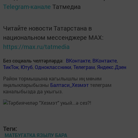
Telegram-канале
Татмедиа
Читайте новости Татарстана в
национальном мессенджере MАХ:
https://max.ru/tatmedia
Без социаль челтәрләрдә
:
ВКонтакте
,
ВКонтакте
,
ТикТок
,
Ютуб
,
Одноклассники
,
Телеграм
,
Яндекс.Дзен
Район тормышына кагылышлы иң мөһим
яңалыкларыбызны
Балтаси_Хезмэт
телеграм
каналыбызда да укыгыз.
Теги:
МАТБУГАТКА ЯЗЫЛУ БАРА