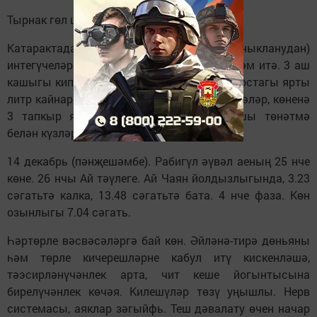
Тырнак гөл шифасы
Катарактадан (күз ясмыгы тукымасы тоныкланудан)
интегүчеләргә тырнак гөл (календула) ярдәм итә. 3 аш
кашыгы киптереп вакланган чәчәкне термостагы ярты
литр кайнар суда 1-2 сәгать төнәтәләр, сөзәләр, көненә
3 тапкыр яртышар стакан эчәләр. Шушы төнәтмә
белән күзләрне юдыру да файдалы.
14 декабрь (пәнҗешәмбе). Рабигүл әүвәл аеның 25 нче
көне. 26 нчы Ай тәүлеге. Ай Чаян йолдызлыгында, 3.23
сәгатьтә калка, 13.48 сәгатьтә бата. 4 нче фаза. Көн
озынлыгы 7.04 сәгать.
Һәртөрле вәсвәсәләргә бай көн. Әйләнә-тирә дөньяны
һәм төрле кичереш­ләрне кабул итү кискенләшә,
тәэсирләнүчәнлек арта, чит кеше йогынтысына
бирелүчәнлек көчәя. Килешүләр төзү уңышлы. Нерв
системасы, аяклар зәгыйфь. Теш дәвалату өчен начар