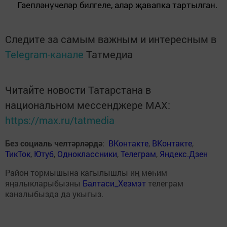
Гаепләнүчеләр билгеле, алар җавапка тартылган.
Следите за самым важным и интересным в
Telegram-канале
Татмедиа
Читайте новости Татарстана в
национальном мессенджере MАХ:
https://max.ru/tatmedia
Без социаль челтәрләрдә
:
ВКонтакте
,
ВКонтакте
,
ТикТок
,
Ютуб
,
Одноклассники
,
Телеграм
,
Яндекс.Дзен
Район тормышына кагылышлы иң мөһим
яңалыкларыбызны
Балтаси_Хезмэт
телеграм
каналыбызда да укыгыз.