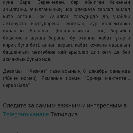
сүнә бара. Беренчедән, бер ябылган бинаның
ачылганы, ачылганының исә элеккечә гөрләп эшләп
китә алганы юк. Ачылган тәкъдирдә дә, уңайлы
автобуста йөртүләренә күнеккән, зур коллективка
ияләнгән баласын (башлангычтан соң барыбер
бишенчегә шунда барасы, бу этапны кабат үтәргә
кирәк була бит), аннан аерып, кабат кечкенә авылның
башлангыч мәктәбенә кайтарырлар дип көтү дә бер
ахмаклык булыр иде.
Дәвамы “Хезмәт” газетасының 8 декабрь санында
(48нче номер). Язманың исеме: “Өр-яңа мәктәптә...
берәр бала”
Следите за самым важным и интересным в
Telegram-канале
Татмедиа