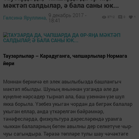
мәктәп салдылар, ә бала саны юк...
9 декабрь 2017 -
Гөлсинә Яруллина,
3712
0
1
18:41
Таузарлылар – Карадуганга, чапшарлылар Нормага
йөри
Моннан берничә ел элек авылыбызда башлангыч
мәктәп ябылды. Шуның яныннан узганда әле дә
күңелне нәрсәдер тырнап ала, баш үзеннән-үзе шул
якка борыла. Үзебез укыган чордан да бигрәк балалар
укыган еллар, анда үткәрелгән бәйрәмнәр,
тәнәфесләрдә, физкультура дәресләрендә урамга
чыккан балаларның бөтен авылны дер селкетүче чыр-
чуы сагындыра. Тәрәзә төпләре тулы шау чәчәктәге