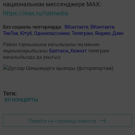
национальном мессенджере MАХ:
https://max.ru/tatmedia
Без социаль челтәрләрдә
:
ВКонтакте
,
ВКонтакте
,
ТикТок
,
Ютуб
,
Одноклассники
,
Телеграм
,
Яндекс.Дзен
Район тормышына кагылышлы иң мөһим
яңалыкларыбызны
Балтаси_Хезмэт
телеграм
каналыбызда да укыгыз.
Теги:
ЯЛ КОНЦЕРТЫ
Перейти на страницу новости