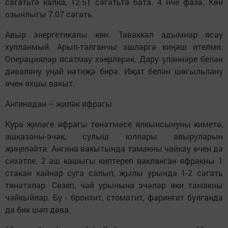
сәгатьтә калка, 12.51 сәгатьтә бата. 4 нче фаза. Көн
озынлыгы 7.07 сәгать.
Авыр энергетикалы көн. Тәвәккәл адымнар ясау
хупланмый. Арып-талганчы эшләргә киңәш ителми.
Операцияләр ясатмау хәерлерәк. Дару үләннәре белән
дәвалану уңай нәтиҗә бирә. Иҗат белән шөгыльләнү
өчен яхшы вакыт.
Ангинадан – җиләк яфрагы
Кура җиләге яфрагы төнәтмәсе ялкынсынуны киметә,
ашказаны-эчәк, сулыш юллары авыруларын
җиңеләйтә. Ангина вакытында тамакны чайкау өчен дә
сихәтле. 2 аш кашыгы киптереп вакланган яфракны 1
стакан кайнар суга салып, җылы урында 1-2 сәгать
төнәтәләр. Сөзеп, чәй урынына эчәләр яки тамакны
чайкыйлар. Бу - бронхит, стоматит, фарингит булганда
да бик шәп дәва.