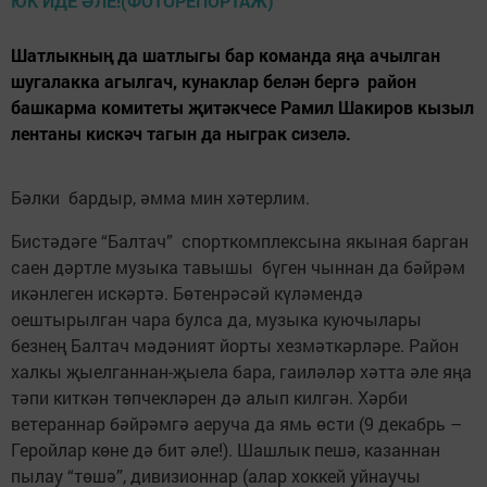
Шатлыкның да шатлыгы бар команда яңа ачылган
шугалакка агылгач, кунаклар белән бергә район
башкарма комитеты җитәкчесе Рамил Шакиров кызыл
лентаны кискәч тагын да ныграк сизелә.
Бәлки бардыр, әмма мин хәтерлим.
Бистәдәге “Балтач” спорткомплексына якыная барган
саен дәртле музыка тавышы бүген чыннан да бәйрәм
икәнлеген искәртә. Бөтенрәсәй күләмендә
оештырылган чара булса да, музыка куючылары
безнең Балтач мәдәният йорты хезмәткәрләре. Район
халкы җыелганнан-җыела бара, гаиләләр хәтта әле яңа
тәпи киткән төпчекләрен дә алып килгән. Хәрби
ветераннар бәйрәмгә аеруча да ямь өсти (9 декабрь –
Геройлар көне дә бит әле!). Шашлык пешә, казаннан
пылау “төшә”, дивизионнар (алар хоккей уйнаучы