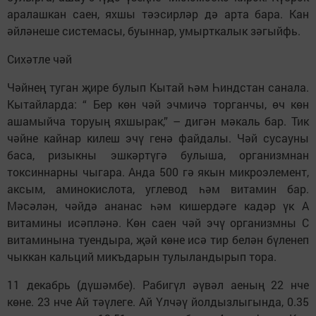
аралашкан саен, яхшы тәэсирләр дә арта бара. Кан
әйләнеше системасы, буыннар, умырткалык зәгыйфь.
Сихәтле чәй
Чәйнең туган җире булып Кытай һәм Һиндстан санала.
Кытайларда: “ Бер көн чәй эчмичә торганчы, өч көн
ашамыйча торуың яхшырак,” – дигән мәкаль бар. Тик
чәйне кайнар килеш эчү генә файдалы. Чәй сусауны
баса, ризыкны эшкәртүгә булыша, организмнан
токсиннарны чыгара. Анда 500 гә якын микроэлемент,
аксым, аминокислота, углевод һәм витамин бар.
Мәсәлән, чәйдә ананас һәм кишердәге кадәр үк А
витамины исәпләнә. Көн саен чәй эчү организмны С
витаминына туендыра, җәй көне исә тир белән бүленеп
чыккан кальций микъдарын тулыландырып тора.
11 декабрь (дүшәмбе). Рабигүл әүвәл аеның 22 нче
көне. 23 нче Ай тәүлеге. Ай Үлчәү йолдызлыгында, 0.35