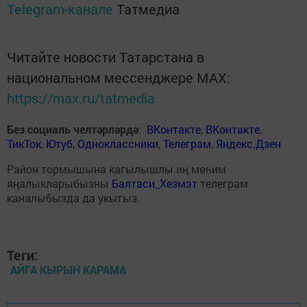
Telegram-канале
Татмедиа
Читайте новости Татарстана в
национальном мессенджере MАХ:
https://max.ru/tatmedia
Без социаль челтәрләрдә
:
ВКонтакте
,
ВКонтакте
,
ТикТок
,
Ютуб
,
Одноклассники
,
Телеграм
,
Яндекс.Дзен
Район тормышына кагылышлы иң мөһим
яңалыкларыбызны
Балтаси_Хезмэт
телеграм
каналыбызда да укыгыз.
Теги:
АЙГА КЫРЫН КАРАМА