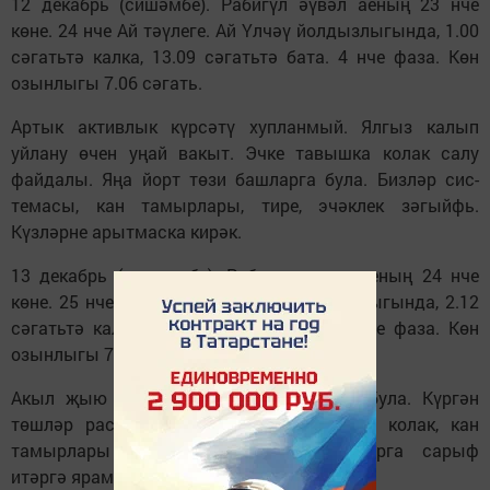
12 декабрь (сишәмбе). Рабигүл әүвәл аеның 23 нче
көне. 24 нче Ай тәүлеге. Ай Үлчәү йолдызлыгында, 1.00
сәгатьтә калка, 13.09 сәгатьтә бата. 4 нче фаза. Көн
озынлыгы 7.06 сәгать.
Артык активлык күрсәтү хупланмый. Ялгыз калып
уйлану өчен уңай вакыт. Эчке тавышка колак салу
файдалы. Яңа йорт төзи башларга була. Бизләр сис­
темасы, кан тамырлары, тире, эчәклек зәгыйфь.
Күзләрне арытмаска кирәк.
13 декабрь (чәршәмбе). Рабигүл әүвәл аеның 24 нче
көне. 25 нче Ай тәүлеге. Ай Чаян йолдызлыгында, 2.12
сәгатьтә калка, 13.28 сәгатьтә бата. 4 нче фаза. Көн
озынлыгы 7.05 сәгать.
Акыл җыю көне. Интуициягә таяныр­га була. Күргән
төшләр рас килә. Сизү әгъзалары, баш, колак, кан
тамырлары зәгыйфь. Энергияне юк-барга сарыф
итәргә ярамый. Ач тору файдалы.