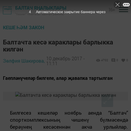
БАЛТАЧ ЯҢАЛЫКЛАРЫ
16+
3
Автоматическое закрытие баннера через
"Хезмәт" газетасы - Балтач районы
КЕШЕ ҺӘМ ЗАКОН
Балтачта кесә караклары барлыкка
килгән
10 декабрь 2017 -
Зөлфия Шакирова,
4702
0
0
11:11
Гаепләнүчеләр билгеле, алар җавапка тартылган
Билгесез кешеләр ноябрь аенда “Балтач”
спорткомплексының чишенү бүлмәсендә
берәүнең кесәсеннән акча урлыйлар.