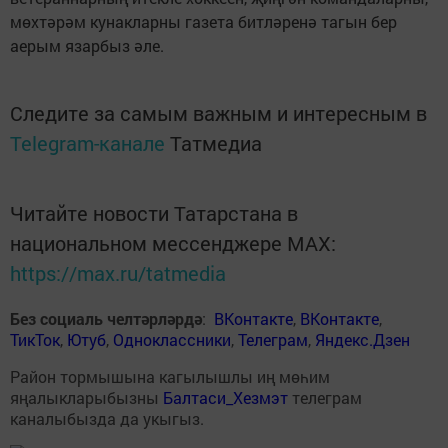
мөхтәрәм кунакларны газета битләренә тагын бер
аерым язарбыз әле.
Следите за самым важным и интересным в
Telegram-канале
Татмедиа
Читайте новости Татарстана в
национальном мессенджере MАХ:
https://max.ru/tatmedia
Без социаль челтәрләрдә
:
ВКонтакте
,
ВКонтакте
,
ТикТок
,
Ютуб
,
Одноклассники
,
Телеграм
,
Яндекс.Дзен
Район тормышына кагылышлы иң мөһим
яңалыкларыбызны
Балтаси_Хезмэт
телеграм
каналыбызда да укыгыз.