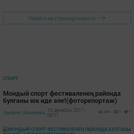
Перейти на страницу новости
СПОРТ
Мондый спорт фестиваленең районда
булганы юк иде әле!(фоторепортаж)
10 декабрь 2017 -
Зөлфия Шакирова,
4096
0
0
08:11