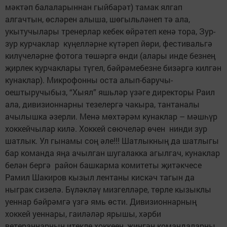
мәктәп балаларыннан гыйбарәт) тамак ялгап
алгачтын, өсләрен алыша, шөгыльләнеп тә ала,
укытучылары тренерлар кебек өйрәтеп кенә тора, Зур-
зур курчаклар күңелләрне күтәреп йөри, фестивальгә
килүчеләрне фотога төшәргә өнди (алары инде безнең
җирлек курчаклары түгел, бәйрәмебезне бизәргә килгән
кунаклар). Микрофонны оста алып-баручы-
оештыручыбыз, “Хыял” яшьләр үзәге директоры Раил
ала, дивизионнарны тезелергә чакыра, тантаналы
ачылышка әзерли. Менә мөхтәрәм кунаклар – мәшһүр
хоккейчылар килә. Хоккей сөючеләр өчен нинди зур
шатлык. Ул гынамы соң әле!!! Шатлыкның да шатлыгы
бар команда яңа ачылган шугалакка агылгач, кунаклар
белән бергә район башкарма комитеты җитәкчесе
Рамил Шакиров кызыл лентаны кискәч тагын да
ныграк сизелә. Бүләкләү мизгелләре, төрле кызыклы
уеннар бәйрәмгә үзгә ямь өсти. Дивизионнарның
хоккей уеннары, гаиләләр ярышы, хәрби
ветераннарның итекле хоккеен, җиңгән командаларны,