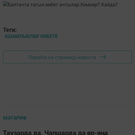
Теги:
АШАМЛЫКЛАР КИБЕТЕ
Перейти на страницу новости
МӘГАРИФ
Таузарда да, Чапшарда да өр-яңа