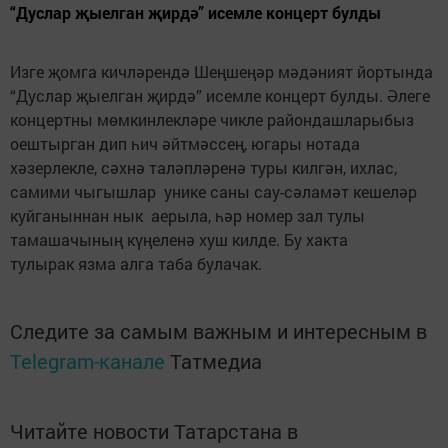
“Дуслар җыелган җирдә” исемле концерт булды
Изге җомга кичләрендә Шеңшеңәр мәдәният йортында
“Дуслар җыелган җирдә” исемле концерт булды. Әлеге
концертны мөмкинлекләре чикле райондашларыбыз
оештырган дип һич әйтмәссең, югары нотада
хәзерлекле, сәхнә таләпләренә туры килгән, ихлас,
самими чыгышлар унике саны сау-сәламәт кешеләр
куйганыннан нык аерыла, һәр номер зал тулы
тамашачының күңеленә хуш килде. Бу хакта
тулырак язма алга таба булачак.
Следите за самым важным и интересным в
Telegram-канале
Татмедиа
Читайте новости Татарстана в