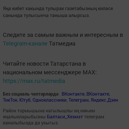
Яңа кибет хакында тулырак газетабызның киләсе
санында тулысынча таныша алырсыз.
Следите за самым важным и интересным в
Telegram-канале
Татмедиа
Читайте новости Татарстана в
национальном мессенджере MАХ:
https://max.ru/tatmedia
Без социаль челтәрләрдә
:
ВКонтакте
,
ВКонтакте
,
ТикТок
,
Ютуб
,
Одноклассники
,
Телеграм
,
Яндекс.Дзен
Район тормышына кагылышлы иң мөһим
яңалыкларыбызны
Балтаси_Хезмэт
телеграм
каналыбызда да укыгыз.