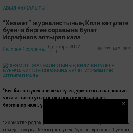
АВЫЛ ХУҖАЛЫГЫ
“Хезмәт” журналистының Кили көтүлеге
буенча биргән соравына Булат
Исрафилов аптырап кала
9 декабрь 2017 -
Гөлсинә Яруллина,
3430
0
0
17:11
“Без бит көтүлек өлешенә түгел, урман ягыннан килгән
якка агачлар утырту турында килешкән идек,
бозганнар икән, үзләре үк төзәтеп тә бирерләр”
Безнең Яндекс Дзен каналына языл
Подписаться
“Хөрмәтле редакция! Быел көз көне Кили урманчылары
гомер-гомергә безнең көтүлек булган урынны, буйдан-