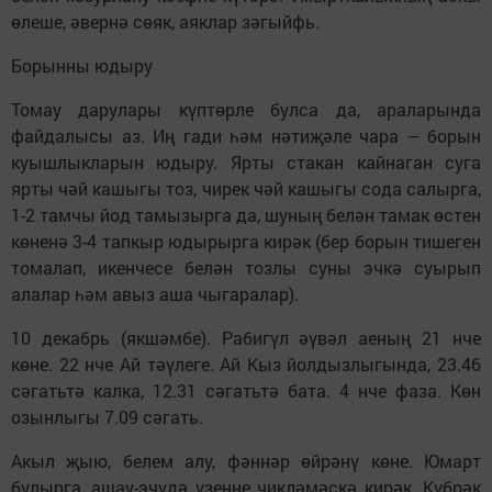
өлеше, әвернә сөяк, аяклар зәгыйфь.
Борынны юдыру
Томау дарулары күптөрле булса да, араларында
файдалысы аз. Иң гади һәм нәтиҗәле чара – борын
куышлыкларын юдыру. Ярты стакан кайнаган суга
ярты чәй кашыгы тоз, чирек чәй кашыгы сода салырга,
1-2 тамчы йод тамызырга да, шуның белән тамак өстен
көненә 3-4 тапкыр юдырырга кирәк (бер борын тишеген
томалап, икенчесе белән тозлы суны эчкә суырып
алалар һәм авыз аша чыгаралар).
10 декабрь (якшәмбе). Рабигүл әүвәл аеның 21 нче
көне. 22 нче Ай тәүлеге. Ай Кыз йолдызлыгында, 23.46
сәгатьтә калка, 12.31 сәгатьтә бата. 4 нче фаза. Көн
озынлыгы 7.09 сәгать.
Акыл җыю, белем алу, фәннәр өйрәнү көне. Юмарт
булырга, ашау-эчүдә үзеңне чикләмәскә кирәк. Күбрәк