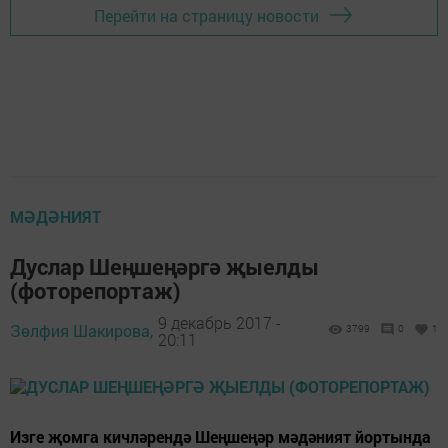
Перейти на страницу новости
МӘДӘНИЯТ
Дуслар Шеңшеңәргә җыелды
(фоторепортаж)
9 декабрь 2017 -
Зөлфия Шакирова,
3799
0
1
20:11
Изге җомга кичләрендә Шеңшеңәр мәдәният йортында