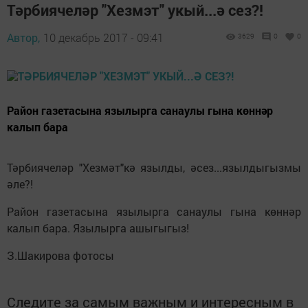
Тәрбиячеләр "Хезмэт" укый...ә сез?!
Автор,
10 декабрь 2017 - 09:41
3629
0
0
Район газетасына язылырга санаулы гына көннәр
калып бара
Тәрбиячеләр "Хезмәт"кә язылды, әсез...язылдыгызмы
әле?!
Район газетасына язылырга санаулы гына көннәр
калып бара. Язылырга ашыгыгыз!
З.Шакирова фотосы
Следите за самым важным и интересным в