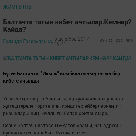
ҖӘМГЫЯТЬ
Балтачта тагын кибет ачтылар.Кемнәр?
Кайда?
9 декабрь 2017 -
Гөлзидә Газизуллина,
4466
0
0
19:41
Бүген Балтачта "Икмәк" комбинатының тагын бер
кибете ачылды
Ул үзенең товарга байлыгы, иң куанычлысы урында
җитештерелә торган ипи, кондитер әйберләрнең, ит
ризыкларының муллыгы белән сокландыра.
Сезне Балтач бистәсе Н.Әхәтов урамы, 9/1 адресы
буенча көтеп калабыз. Рәхим итегез!