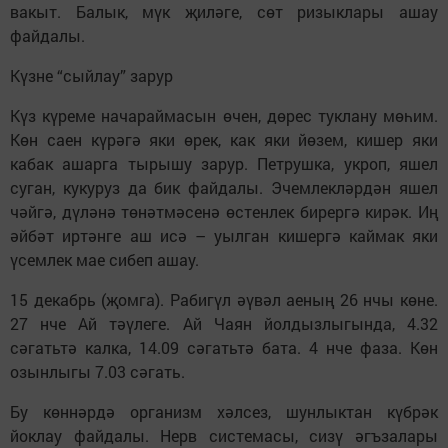
вакыт. Балык, мүк җиләге, сөт ризыклары ашау
файдалы.
Күзне “сыйлау” зарур
Күз күреме начараймасын өчен, дөрес туклану мөһим.
Көн саен күрәгә яки өрек, как яки йөзем, кишер яки
кабак ашарга тырышу зарур. Петрушка, укроп, яшел
суган, кукуруз да бик файдалы. Эчемлекләрдән яшел
чәйгә, дүләнә төнәтмәсенә өстенлек бирергә кирәк. Иң
әйбәт иртәнге аш исә – уылган кишергә каймак яки
үсемлек мае сибеп ашау.
15 декабрь (җомга). Рабигүл әүвәл аеның 26 нчы көне.
27 нче Ай тәүлеге. Ай Чаян йолдызлыгында, 4.32
сәгатьтә калка, 14.09 сәгатьтә бата. 4 нче фаза. Көн
озынлыгы 7.03 сәгать.
Бу көннәрдә организм хәлсез, шунлыктан күбрәк
йоклау файдалы. Нерв системасы, сизү әгъзалары