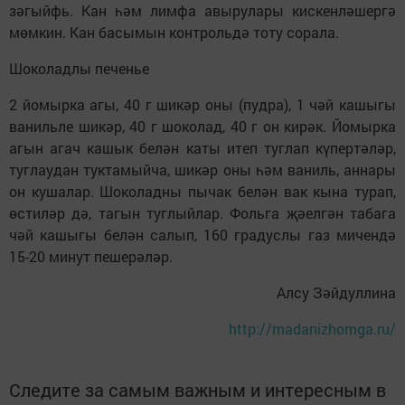
зәгыйфь. Кан һәм лимфа авырулары кискенләшергә
мөмкин. Кан басымын контрольдә тоту сорала.
Шоколадлы печенье
2 йомырка агы, 40 г шикәр оны (пуд­ра), 1 чәй кашыгы
ванильле шикәр, 40 г шоколад, 40 г он кирәк. Йомырка
агын агач кашык белән каты итеп туглап күпертәләр,
туглаудан туктамыйча, шикәр оны һәм ваниль, аннары
он кушалар. Шоколадны пычак белән вак кына турап,
өстиләр дә, тагын туглыйлар. Фольга җәелгән табага
чәй кашыгы белән салып, 160 градуслы газ мичендә
15-20 минут пешерәләр.
Алсу Зәйдуллина
http://madanizhomga.ru/
Следите за самым важным и интересным в