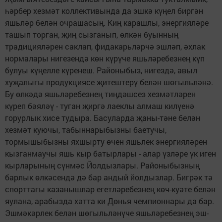
һәрбер хезмәт коллективында да эшкә күңел биргән
яшьләр белән очрашасың. Киң карашлы, энергияләре
ташып торган, җиң сызганып, өлкән буынның
традицияләрен саклап, фидакарьләрчә эшләп, әхлак
нормалары нигезендә көн күрүче яшьләребезнең күп
булуы күңелле күренеш. Районыбыз, нигездә, авыл
хуҗалыгы продукциясе җитештерү белән шөгыльләнә.
Бу өлкәдә яшьләребезнең тиңдәшсез хезмәтләрен
күреп бәяләү - туган җиргә лаеклы алмаш килүенә
горурлык хисе тудыра. Басуларда җаны-тәне белән
хезмәт куючы, табыннарыбызны баетучы,
тормышыбызны яхшырту өчен яшьлек энергияләрен
кызганмаучы яшь кыр батырлары - алар үзләре үк иген
кырларының сүнмәс Йолдызлары. Районыбызның
барлык өлкәсендә дә бар андый йолдызлар. Бигрәк тә
спорттагы казанышлар егетләребезнең көч-куәте белән
яулана, арабызда хәтта ки Дөнья чемпионнары да бар.
Эшмәкәрлек белән шөгыльләнүче яшьләребезнең эш-