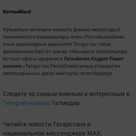
Котлыйбыз!
Күпьеллык нәтиҗәле хезмәте, финанс-икътисадый
эшчәнлектәге казанышлары өчен «Россельхозбанк»
ачык акционерлык җәмгыяте Татарстан төбәк
филиалының Балтач шәһәр тибындагы поселогында
өстәмә офисы идарәчесе
Латыйпова Кадрия Рәшит
кызына
«Татарстан Республикасының атказанган
икътисадчысы» дигән мактаулы исем бирелде.
Следите за самым важным и интересным в
Telegram-канале
Татмедиа
Читайте новости Татарстана в
национальном мессенджере MАХ: