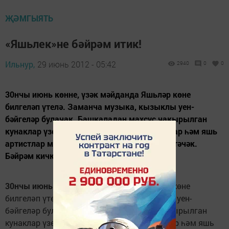
ҖӘМГЫЯТЬ
«Яшьлек»не бәйрәм итик!
Ильнур,
29 июнь 2012 - 05:42
2940
0
0
30нчы июнь көнне, үзәк мәйданда Яшьләр көне
билгеләп үтелә. Заманча музыка, кызыклы уен-
бәйгеләр булачак. Башкаладан махсус чакырылган
кунаклар үзенчәлекле номерлар, ди-джейлар һәм яшь
артистлар музыкаль чыгышлар тәкъдим итәчәк.
Бәйрәм кичке 7 сәгатьтә башлана.
30нчы июнь
көнне, үзәк мәйданда Яшьләр көне
билгеләп үтелә. Заманча музыка, кызыклы уен-
бәйгеләр булачак. Башкаладан махсус чакырылган
кунаклар үзенчәлекле номерлар, ди-джейлар һәм яшь