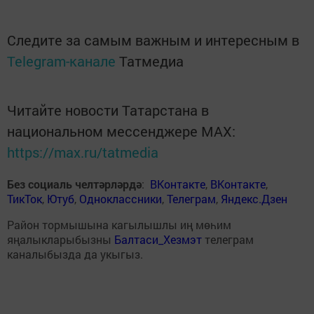
Следите за самым важным и интересным в
Telegram-канале
Татмедиа
Читайте новости Татарстана в
национальном мессенджере MАХ:
https://max.ru/tatmedia
Без социаль челтәрләрдә
:
ВКонтакте
,
ВКонтакте
,
ТикТок
,
Ютуб
,
Одноклассники
,
Телеграм
,
Яндекс.Дзен
Район тормышына кагылышлы иң мөһим
яңалыкларыбызны
Балтаси_Хезмэт
телеграм
каналыбызда да укыгыз.