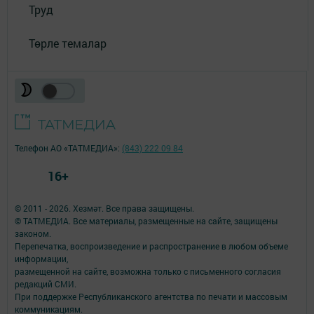
Труд
Төрле темалар
Телефон АО «ТАТМЕДИА»:
(843) 222 09 84
16+
© 2011 - 2026. Хезмәт. Все права защищены.
© ТАТМЕДИА. Все материалы, размещенные на сайте, защищены
законом.
Перепечатка, воспроизведение и распространение в любом объеме
информации,
размещенной на сайте, возможна только с письменного согласия
редакций СМИ.
При поддержке Республиканского агентства по печати и массовым
коммуникациям.