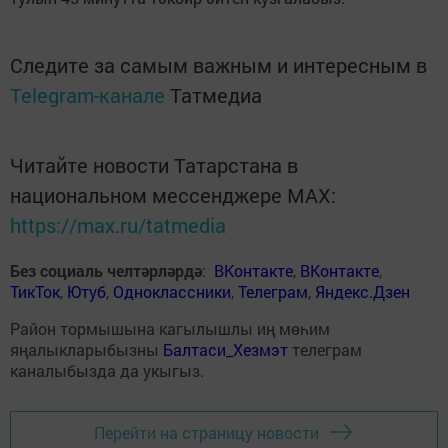
Следите за самым важным и интересным в
Telegram-канале
Татмедиа
Читайте новости Татарстана в
национальном мессенджере MАХ:
https://max.ru/tatmedia
Без социаль челтәрләрдә
:
ВКонтакте
,
ВКонтакте
,
ТикТок
,
Ютуб
,
Одноклассники
,
Телеграм
,
Яндекс.Дзен
Район тормышына кагылышлы иң мөһим
яңалыкларыбызны
Балтаси_Хезмэт
телеграм
каналыбызда да укыгыз.
Перейти на страницу новости