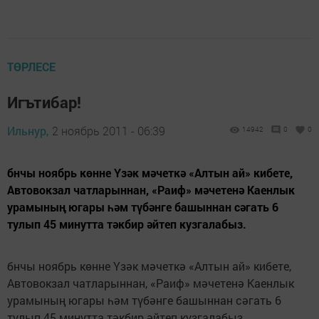
ТӨРЛЕСЕ
Игътибар!
Ильнур,
2 ноябрь 2011 - 06:39
14942
0
0
бнчы ноябрь көнне Үзәк мәчеткә «Алтын ай» кибете,
Автовокзал чатларыннан, «Раиф» мәчетенә Каенлык
урамының югары һәм түбәнге башыннан сәгать 6
тулып 45 минутта тәкбир әйтеп кузгалабыз.
бнчы ноябрь көнне Үзәк мәчеткә «Алтын ай» кибете,
Автовокзал чатларыннан, «Раиф» мәчетенә Каенлык
урамының югары һәм түбәнге башыннан сәгать 6
тулып 45 минутта тәкбир әйтеп кузгалабыз.