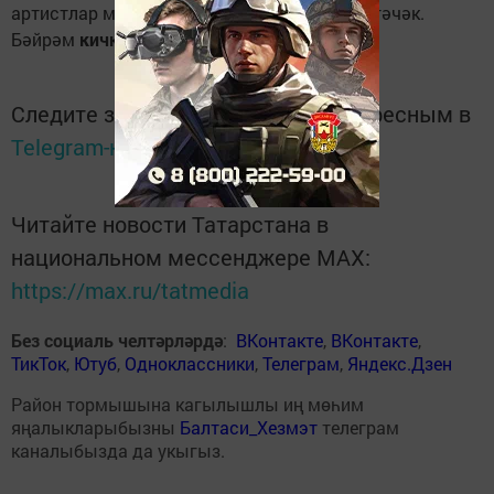
артистлар музыкаль чыгышлар тәкъдим итәчәк.
Бәйрәм
кичке 7 сәгатьтә
башлана.
Следите за самым важным и интересным в
Telegram-канале
Татмедиа
Читайте новости Татарстана в
национальном мессенджере MАХ:
https://max.ru/tatmedia
Без социаль челтәрләрдә
:
ВКонтакте
,
ВКонтакте
,
ТикТок
,
Ютуб
,
Одноклассники
,
Телеграм
,
Яндекс.Дзен
Район тормышына кагылышлы иң мөһим
яңалыкларыбызны
Балтаси_Хезмэт
телеграм
каналыбызда да укыгыз.