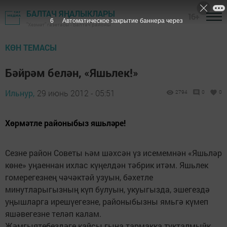
БАЛТАЧ ЯҢАЛЫКЛАРЫ
16+
5
Автоматическое закрытие баннера через
"Хезмәт" газетасы - Балтач районы
КӨН ТЕМАСЫ
Бәйрәм белән, «Яшьлек!»
Ильнур,
29 июнь 2012 - 05:51
2794
0
0
Хөрмәтле районыбыз яшьләре!
Сезне район Советы һәм шәхсән үз исемемнән «Яшьләр
көне» уңаеннан ихлас күңелдән тәбрик итәм. Яшьлек
гомерегезнең чәчәктәй узуын, бәхетле
минутларыгызның күп булуын, укуыгызда, эшегездә
уңышларга ирешүегезне, районыбызны ямьгә күмеп
яшәвегезне теләп калам.
Җәмгыятебездәге кайсы гына тармакка тукталмыйк,