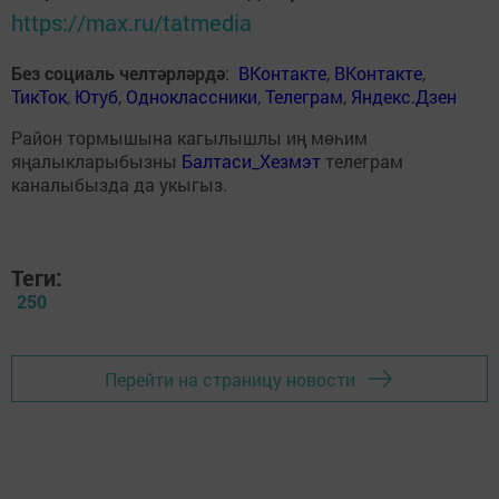
https://max.ru/tatmedia
Без социаль челтәрләрдә
:
ВКонтакте
,
ВКонтакте
,
ТикТок
,
Ютуб
,
Одноклассники
,
Телеграм
,
Яндекс.Дзен
Район тормышына кагылышлы иң мөһим
яңалыкларыбызны
Балтаси_Хезмэт
телеграм
каналыбызда да укыгыз.
Теги:
250
Перейти на страницу новости