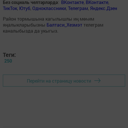
Без социаль челтәрләрдә
:
ВКонтакте
,
ВКонтакте
,
ТикТок
,
Ютуб
,
Одноклассники
,
Телеграм
,
Яндекс.Дзен
Район тормышына кагылышлы иң мөһим
яңалыкларыбызны
Балтаси_Хезмэт
телеграм
каналыбызда да укыгыз.
Теги:
250
Перейти на страницу новости