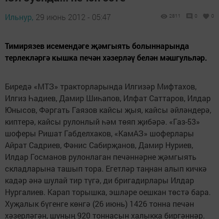
Ильнур,
29 июнь 2012 - 05:47
2811
0
0
Тимирязев исемендәге җәмгыять болыннарында
терлекләргә кышка печән хәзерләү белән мәшгульләр.
Биредә «МТЗ» тракторларында Илгизәр Мифтахов,
Илгиз Һадиев, Дамир Шиһапов, Илфат Саттаров, Илдар
Юнысов, Фәргать Гаязов кайсы җыя, кайсы әйләндерә,
киптерә, кайсы рулонлый һәм төяп җибәрә. «Газ-53»
шоферы Ришат Габделхаков, «КамАЗ» шоферлары
Айрат Садриев, Фәнис Сабирҗанов, Дамир Нуриев,
Илдар Госманов рулонлаган печәннәрне җәмгыять
складларына ташып тора. Егетләр таңнан алып кичкә
кадәр әнә шулай тир түгә, ди бригадирлары Илдар
Нургалиев. Карап торышка, эшләре оешкан төстә бара.
Хуҗалык бүгенге көнгә (26 июнь) 1426 тонна печән
хәзерләгән, шуның 920 тоннасын халыкка биргәннәр.