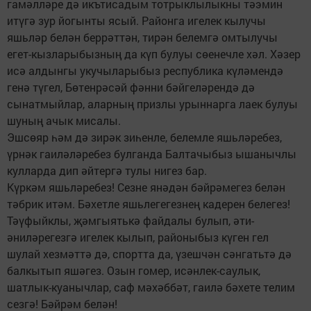
гамәлләре дә икътисадым тотрыклылыкны тәэмин
итүгә зур йогынты ясый. Районга игелек кылучы
яшьләр белән беррәттән, тирән белемгә омтылучы
егет-кызларыбызның да күп булуы сөенечле хәл. Хәзер
исә алдынгы укучыларыбыз республика күләмендә
генә түгел, Бөтенрәсәй фәнни бәйгеләрендә дә
сынатмыйлар, аларның призлы урыннарга лаек булуы
шуның ачык мисалы.
Эшсөяр һәм дә зирәк зиһенле, белемле яшьләребез,
үрнәк гаиләләребез булганда Балтачыбыз ышанычлы
кулларда дип әйтергә тулы нигез бар.
Күркәм яшьләребез! Сезне янәдән бәйрәмегез белән
тәбрик итәм. Бәхетле яшьлегегезнең кадерен белегез!
Тәүфыйклы, җәмгыятькә файдалы булып, әти-
әниләрегезгә игелек кылып, районыбыз күген гел
шулай хезмәттә дә, спортта да, үзешчән сәнгатьтә дә
балкытып яшәгез. Озын гомер, исәнлек-саулык,
шатлык-куанычлар, саф мәхәббәт, гаилә бәхете телим
сезгә! Бәйрәм белән!