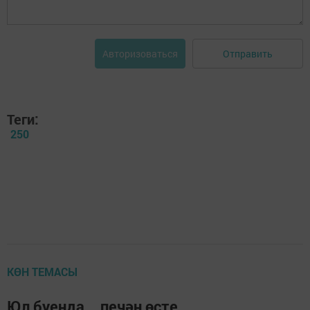
Отправить
Авторизоваться
Теги:
250
КӨН ТЕМАСЫ
Юл буенда... печән өсте