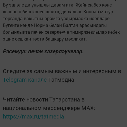
Бу эш әле дә уңышлы дәвам итә. Җәйнең бер көне
кышның биш көнен ашата, ди халык. Көннәр матур
торганда вакытны әрәмгә уздырмаска исәпләре.
Бүгенге көндә Норма белән Балтач арасындагы
болынлыкта печән хәзерләүче тимирязевлылар кебек
эшне оешкан төстә башкару мәслихәт.
Рәсемдә: печән хәзерләүчеләр.
Следите за самым важным и интересным в
Telegram-канале
Татмедиа
Читайте новости Татарстана в
национальном мессенджере MАХ:
https://max.ru/tatmedia