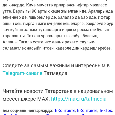
дә кичерде. Кичә мәчеттә ирләр өчен ифтар мәҗлесе
үтте. Барлыгы 90 артык кеше җыелган иде. Араларында
өлкәннәр дә, яшьрәкләр дә, балалар да бар иде. Ифтар
ашын оештырган изге күңелле кешеләргә, әзерләүдә зур
көч куйган ханым-туташларга һәркем рәхмәтле булып
таралашты. Тоткан уразаларыгыз кабул булсын,
Аллаһы Тәгалә сезгә ике дөнья рәхәте, саулык-
сәламәтлек насыйп итсен, кадерле дин кардәшләребез.
Следите за самым важным и интересным в
Telegram-канале
Татмедиа
Читайте новости Татарстана в национальном
мессенджере MАХ:
https://max.ru/tatmedia
Без социаль челтәрләрдә
:
ВКонтакте
,
ВКонтакте
,
ТикТок
,