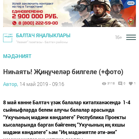
БАЛТАЧ ЯҢАЛЫКЛАРЫ
16+
"Хезмәт" газетасы - Балтач районы
МӘДӘНИЯТ
Ниһаять! Җиңүчеләр билгеле (+фото)
Автор,
14 май 2019 - 09:16
3118
0
1
8 май көнне Балтач үзәк балалар китапханәсендә 1-4
сыйныфларда белем алучы балалар арасында
“Укучының мәдәни көндәлеге” Республика Проекты
кысаларында барган бәйгенең “Укучының иң яхшы
мәдәни көндәлеге” һәм “Иң мәдәниятле әти-әни”