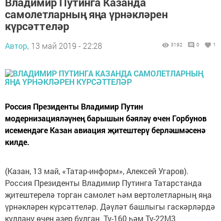
Владимир Путинга Казанда
самолетларның яңа үрнәкләрен
күрсәттеләр
Автор,
13 май 2019 - 22:28
3192
0
1
Россия Президенты Владимир Путин
модернизацияләүнең барышын бәяләү өчен Горбунов
исемендәге Казан авиация җитештерү берләшмәсенә
килде.
(Казан, 13 май, «Татар-информ», Алексей Угаров).
Россия Президенты Владимир Путинга Татарстанда
җитештерелә торган самолет һәм вертолетларның яңа
үрнәкләрен күрсәттеләр. Дәүләт башлыгы гаскәрләрдә
куллану өчен әзер булган Ту-160 һәм Ту-22М3