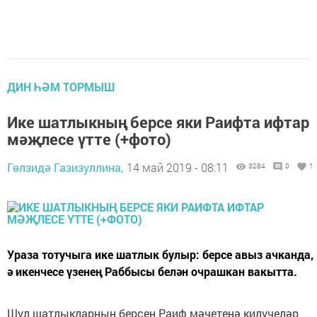
ДИН ҺӘМ ТОРМЫШ
Ике шатлыкның берсе яки Раифта ифтар
мәҗлесе үтте (+фото)
Гөлзидә Газизуллина,
14 май 2019 - 08:11
3284
0
1
Ураза тотучыга ике шатлык булыр: берсе авыз ачканда,
ә икенчесе үзенең Раббысы белән очрашкан вакытта.
Шул шатлыкларның берсен Раиф мәчетенә килүчеләр