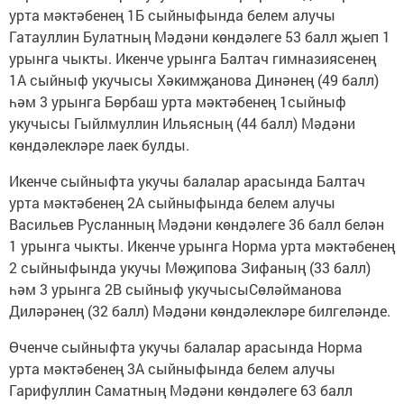
урта мәктәбенең 1Б сыйныфында белем алучы
Гатауллин Булатның Мәдәни көндәлеге 53 балл җыеп 1
урынга чыкты. Икенче урынга Балтач гимназиясенең
1А сыйныф укучысы Хәкимҗанова Динәнең (49 балл)
һәм 3 урынга Бөрбаш урта мәктәбенең 1сыйныф
укучысы Гыйлмуллин Ильясның (44 балл) Мәдәни
көндәлекләре лаек булды.
Икенче сыйныфта укучы балалар арасында Балтач
урта мәктәбенең 2А сыйныфында белем алучы
Васильев Русланның Мәдәни көндәлеге 36 балл белән
1 урынга чыкты. Икенче урынга Норма урта мәктәбенең
2 сыйныфында укучы Мөҗипова Зифаның (33 балл)
һәм 3 урынга 2В сыйныф укучысыСөләйманова
Диләрәнең (32 балл) Мәдәни көндәлекләре билгеләнде.
Өченче сыйныфта укучы балалар арасында Норма
урта мәктәбенең 3А сыйныфында белем алучы
Гарифуллин Саматның Мәдәни көндәлеге 63 балл