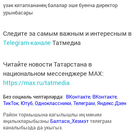
үзәк китапханәнең балалар эше буенча директор
урынбасары
Следите за самым важным и интересным в
Telegram-канале
Татмедиа
Читайте новости Татарстана в
национальном мессенджере MАХ:
https://max.ru/tatmedia
Без социаль челтәрләрдә
:
ВКонтакте
,
ВКонтакте
,
ТикТок
,
Ютуб
,
Одноклассники
,
Телеграм
,
Яндекс.Дзен
Район тормышына кагылышлы иң мөһим
яңалыкларыбызны
Балтаси_Хезмэт
телеграм
каналыбызда да укыгыз.