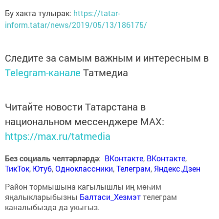
Бу хакта тулырак:
https://tatar-
inform.tatar/news/2019/05/13/186175/
Следите за самым важным и интересным в
Telegram-канале
Татмедиа
Читайте новости Татарстана в
национальном мессенджере MАХ:
https://max.ru/tatmedia
Без социаль челтәрләрдә
:
ВКонтакте
,
ВКонтакте
,
ТикТок
,
Ютуб
,
Одноклассники
,
Телеграм
,
Яндекс.Дзен
Район тормышына кагылышлы иң мөһим
яңалыкларыбызны
Балтаси_Хезмэт
телеграм
каналыбызда да укыгыз.