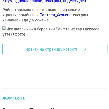
Ютуб
,
Одноклассники
,
Телеграм
,
Яндекс.Дзен
Район тормышына кагылышлы иң мөһим
яңалыкларыбызны
Балтаси_Хезмэт
телеграм
каналыбызда да укыгыз.
Перейти на страницу новости
ҖӘМГЫЯТЬ