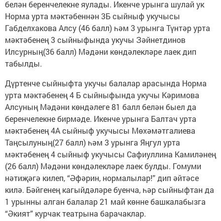
белән беренчелекне яулады. Икенче урынга шулай ук
Норма урта мәктәбеннән 3Б сыйныф укучысы
Габделхакова Алсу (46 балл) һәм 3 урынга Түнтәр урта
мәктәбенең 3 сыйныфында укучы Зәйнетдинов
Илсурның(36 балл) Мәдәни көндәлекләре лаек дип
табылды.
Дүртенче сыйныфта укучы балалар арасында Норма
урта мәктәбенең 4 Б сыйныфында укучы Кәримова
Алсуның Мәдәни көндәлеге 81 балл белән быел да
беренчелекне бирмәде. Икенче урынга Балтач урта
мәктәбенең 4А сыйныф укучысы Мөхәмәтгалиева
Таңсылуның(27 балл) һәм 3 урынга Яңгул урта
мәктәбенең 4 сыйныф укучысы Сафиуллина Камиләнең
(26 балл) Мәдәни көндәлекләре лаек булды. Гомуми
нәтиҗәгә килеп, “Әфәрин, нормалылар!” дип әйтәсе
килә. Бәйгенең кагыйдәләре буенча, һәр сыйныфтан да
1 урынны алган балалар 21 май көнне башкалабызга
“Әкият” курчак театрына барачаклар.