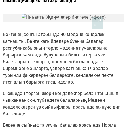
номинацияләренә нәтиҗә ясалды.
Бәйгенең соңгы этабында 40 мәдәни көндәлек
катнашты. Бәйге кагыйдәләре буенча балалар
республикабызның төрле мәдәният учакларына
барырга һәм анда булуларын билгеләтергә яки
билетларын теркәргә, көндәлек битләрендәге
биремнәрне эшләргә, үзләре катнашкан чаралар
турында фикерләрен белдерергә, көндәлекне пөхтә
итеп алып барырга тиеш иделәр.
6 кешедән торган жюри көндәлекләр белән танышып
чыкканнан соң, түбәндәге балаларның Мәдәни
көндәлекләрен үз сыйныфлары арасында җиңүче дип
билгеләде:
Беренче сыйныфта укучы балалар арасында Норма