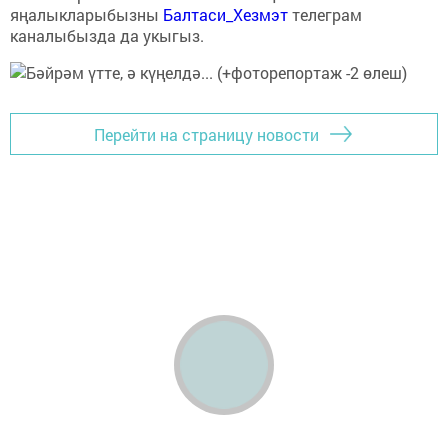
яңалыкларыбызны
Балтаси_Хезмэт
телеграм
каналыбызда да укыгыз.
Перейти на страницу новости