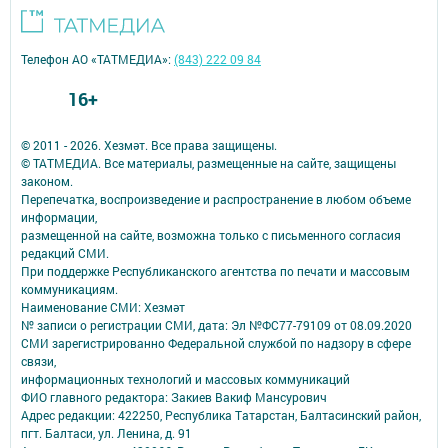
Телефон АО «ТАТМЕДИА»:
(843) 222 09 84
16+
© 2011 - 2026. Хезмәт. Все права защищены.
© ТАТМЕДИА. Все материалы, размещенные на сайте, защищены
законом.
Перепечатка, воспроизведение и распространение в любом объеме
информации,
размещенной на сайте, возможна только с письменного согласия
редакций СМИ.
При поддержке Республиканского агентства по печати и массовым
коммуникациям.
Наименование СМИ: Хезмәт
№ записи о регистрации СМИ, дата: Эл №ФС77-79109 от 08.09.2020
СМИ зарегистрированно Федеральной службой по надзору в сфере
связи,
информационных технологий и массовых коммуникаций
ФИО главного редактора: Закиев Вакиф Мансурович
Адрес редакции: 422250, Республика Татарстан, Балтасинский район,
пгт. Балтаси, ул. Ленина, д. 91