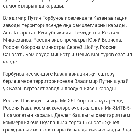
самолетларын да карады.
Владимир Путин Горбунов исемендәге Казан авиация
заводы территориясендә яңа самолетларны карады.
АныТатарстан Республикасы Президенты Рөстәм
Миңнеханов, Россия вице-премьеры Юрий Борисов,
Россия Оборона министры Сергей Шойгу, Россия
Сәнәгать һәм сәүдә министры Денис Мантуров озатып
йөрде.
Горбунов исемендәге Казан авиация җитештерү
берләшмәсе территориясендә Владимир Путин шулай
ук Казан вертолет заводы продукциясен карады.
Россия Президенты яңа Ми-38Т бортына күтәрелде,
Россия Һава космик көчләре өчен җыелган Ми-8МТВ-5-
1 самолетын карады. Дәүләт башлыгы санитария һәм
коммерция өчен кулланыла торган «Ансат» җиңел
гражданлык вертолетлары белән дә кызыксынды. Яңа