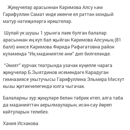
Җиңүчеләр арасыннан Кәримова Алсу һәм
Гарифуллин Самат инде икенче ел рәттән мондый
матур нәтиҗәләргә ирештеләр.
Шулай ук шушы 1 урынга лаек булган балалар
арасыннан иң күп бал җыйган Кәримова Алсуның (81
балл) әнисе Кәримова Фәридә Рәфәгатовна район
күләмендә “Иң мәдәниятле әни” дип билгеләнде.
“Әкият” курчак театрында узачак күңелле чарага
җиңүчеләр Б.Зыятдинов исемендәге Карадуган
гимназиясе укытучысы Гарифуллина Эльмира Мәсхут
кызы җитәкчелегендә юлга чыгачак.
Балаларны зур җиңүләре белән тәбрик итеп, алга таба
да мәдәнияттән аерылмауларын, исән-сау йөреп
кайтуларын телибез.
Хания Исхакова