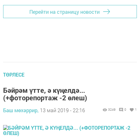
Перейти на страницу новости
ТӨРЛЕСЕ
Бәйрәм үтте, ә күңелдә...
(+фоторепортаж -2 өлеш)
Баш мөхәррир,
13 май 2019 - 22:16
3249
0
1