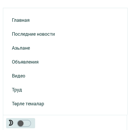
Главная
Последние новости
Азьлане
Объявления
Видео
Труд
Төрле темалар