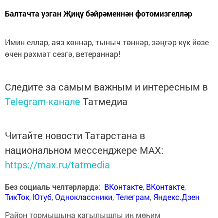
Балтачта узган Җиңү бәйрәменнән фотомизгелләр
Имин еллар, аяз көннәр, тыныч төннәр, зәңгәр күк йөзе
өчен рәхмәт сезгә, ветераннар!
Следите за самым важным и интересным в
Telegram-канале
Татмедиа
Читайте новости Татарстана в
национальном мессенджере MАХ:
https://max.ru/tatmedia
Без социаль челтәрләрдә
:
ВКонтакте
,
ВКонтакте
,
ТикТок
,
Ютуб
,
Одноклассники
,
Телеграм
,
Яндекс.Дзен
Район тормышына кагылышлы иң мөһим