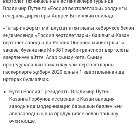
вертолет техникасының өстенлекләре турында
Владимир Путинга «Россия вертолетлары» холдингы
генераль директоры Андрей Богинский сөйләде.
«Татар-информ» мәгълүмат агентлыгы хәбәрчесе белән
әңгәмәсендә «Россия вертолетлары» башлыгы Казан
вертолет заводында Россия Оборона министрлыгы
заказы буенча ике Ми-38Т хәрби-транспорт вертолеты
әзерләнүен әйтте. Алар сынау көтә. Сынау
процедураларын тәмамлау һәм вертолетларны
гаскәрләргә җибәрү 2020 елның 1 кварталыннан да
иртәрәк булмаячак.
Бүген Россия Президенты Владимир Путин
Казанга Горбунов исемендәге Казан авиация
заводында модернизация барышын бәяләү һәм
авиазаводның яңа продукциясе белән танышу
өчен килде.