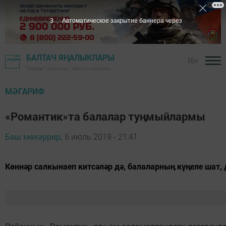
2
Автоматическое закрытие баннера через
БАЛТАЧ ЯҢАЛЫКЛАРЫ
16+
"Хезмәт" газетасы - Балтач районы
МӘГАРИФ
«Романтик»та балалар туӊмыйлармы
Баш мөхәррир,
6 июль 2019 - 21:41
Көннәр салкынаеп китсәләр дә, балаларныӊ күӊеле шат, 