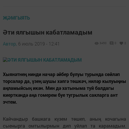
ҖӘМГЫЯТЬ
Әти ялгышын кабатламадым
Автор,
6 июль 2019 - 12:41
3450
0
2
Хыянәтнең нинди начар әйбер булуы турында сөйләп
торсалар да, үзең шушы хәлгә төшкәч, ниләр кылуыңны
аңламыйсың икән. Мин дә хатыныма туй балдагы
киерткәндә аңа гомерем буе тугрылык сакларга ант
эчтем.
Кайчандыр башкага күзем төшеп, аның кочагына
сыенырга омтылырмын дип уйлап та карамадым.