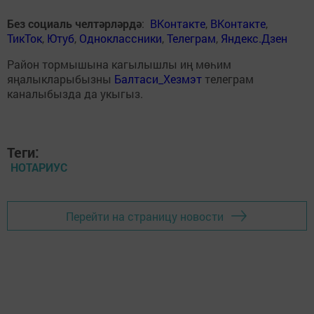
Без социаль челтәрләрдә
:
ВКонтакте
,
ВКонтакте
,
ТикТок
,
Ютуб
,
Одноклассники
,
Телеграм
,
Яндекс.Дзен
Район тормышына кагылышлы иң мөһим
яңалыкларыбызны
Балтаси_Хезмэт
телеграм
каналыбызда да укыгыз.
Теги:
НОТАРИУС
Перейти на страницу новости