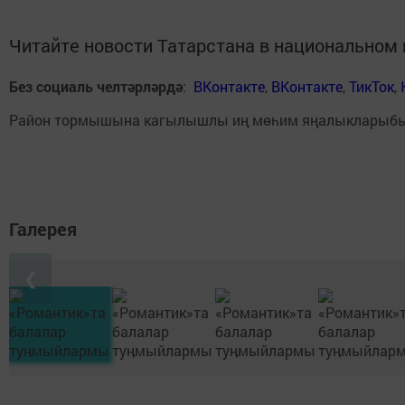
Читайте новости Татарстана в национально
Без социаль челтәрләрдә
:
ВКонтакте
,
ВКонтакте
,
ТикТок
,
Район тормышына кагылышлы иң мөһим яңалыкларыб
Галерея
❮