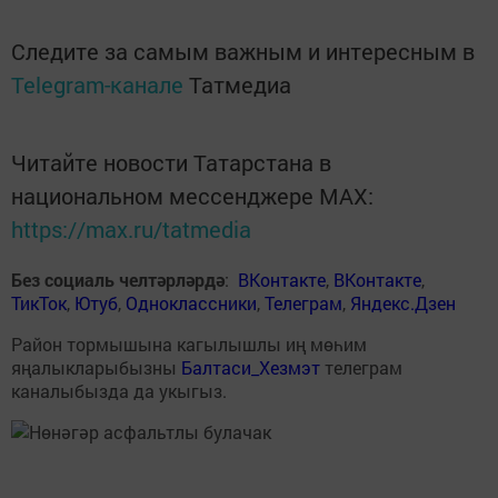
Следите за самым важным и интересным в
Telegram-канале
Татмедиа
Читайте новости Татарстана в
национальном мессенджере MАХ:
https://max.ru/tatmedia
Без социаль челтәрләрдә
:
ВКонтакте
,
ВКонтакте
,
ТикТок
,
Ютуб
,
Одноклассники
,
Телеграм
,
Яндекс.Дзен
Район тормышына кагылышлы иң мөһим
яңалыкларыбызны
Балтаси_Хезмэт
телеграм
каналыбызда да укыгыз.