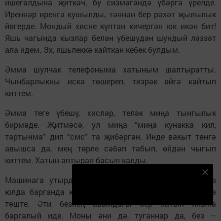
ишегалдына җиткәч, бу сизмәгәндә үбәргә үрелде.
Иреннәр иренгә кушылды, тәннән бер рәхәт җылылык
йөгерде. Мондый хисне күптән кичергән юк икән бит!
Яшь чагында кызлар белән үбешүдән шундый ләззәт
ала идем. Эх, яшьлеккә кайткан кебек булдым.
Әмма шулчак телефоныма хатыным шалтыратты.
Чынбарлыкны искә төшереп, тизрәк өйгә кайтып
киттем.
Әмма теге үбешү, хисләр, теләк миңа тынгылык
бирмәде. Җитмәсә, ул миңа “миңа кунакка кил,
тартынма” дип “смс” та җибәргән. Инде вакыт төнгә
авышса да, мең төрле сәбәп табып, өйдән чыгып
киттем. Хатын аптырап басып калды.
Безнең Яндекс Дзен каналына языл
Машинага утырдым да, аның янына очтым. Әмма
Подписаться
юлда барганда кечкенә чагымдагы бер хатирә искә
төште. Әти безнең авылдагы бер хатын янына
баргалый иде. Моны әни дә, туганнар да, без –