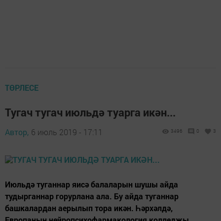
ТӨРЛЕСЕ
Тугач тугач июльдә туарга икән...
Автор,
6 июль 2019 - 17:11
3496
0
3
Июльдә туганнар яисә балаларын шушы айда
тудырганнар горурлана ала. Бу айда туганнар
башкалардан аерылып тора икән. Һәрхәлдә,
Европаның нейропсихофармакология колледжы