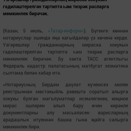
гадиләштерелгән тәртиптә һәм тизрәк расларга
мөмкинлек бирәчәк.
(Казан, 5 июль,
«Татар-информ»
). Бүгенге көннән
нотариуслар эшендә яңа кагыйдәләр үз көченә керде.
Үзгәрешләр гражданнарның мираска хокукын
гадиләштерелгән тәртиптә һәм тизрәк расларга
мөмкинлек бирәчәк. Бу хакта ТАСС агентлыгы
Федераль кадастр палатасының матбугат хезмәтенә
сылтама белән хәбәр итә.
«Нотариусның Бердәм дәүләт күчемсез милек
реестрыннан мөстәкыйль рәвештә соратып алырга
хокукы булган мәгълүматлар исемлегенең киңәюе
мирас эшләрен алып бару өчен кирәкле
документларны алу мәсьәләсен варисларның
арадашлык итүеннән башка гына җайга салырга
мөмкинлек бирә.