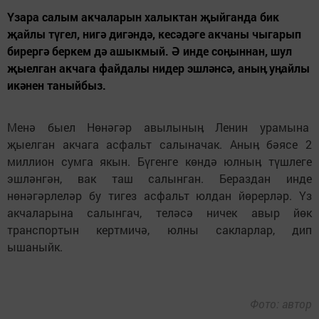
Үзара салым акчаларын халыктан җыйганда бик
җайлы түгел, нигә дигәндә, кесәдәге акчаны чыгарып
бирергә беркем дә ашыкмый. Ә инде соӊыннан, шул
җыелган акчага файдалы нидер эшләнсә, аныӊ уӊайлы
икәнен таныйбыз.
Менә быел Нөнәгәр авылыныӊ Ленин урамына
җыелган акчага асфальт салыначак. Аныӊ бәясе 2
миллион сумга якын. Бүгенге көндә юлныӊ түшлеге
эшләнгән, вак таш салынган. Бераздан инде
нөнәгәрлеләр бу тигез асфальт юлдан йөрерләр. Үз
акчаларына салынгач, теләсә ничек авыр йөк
транспортын кертмичә, юлны сакларлар, дип
ышаныйк.
Фото: автор