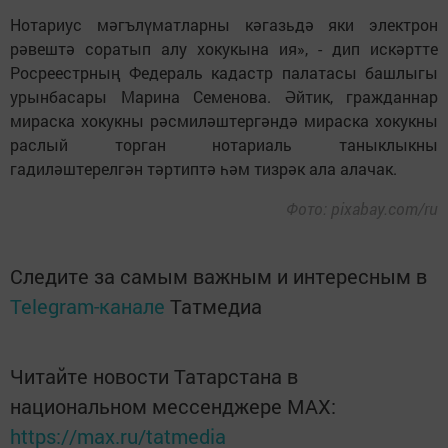
Нотариус мәгълүматларны кәгазьдә яки электрон
рәвештә соратып алу хокукына ия», - дип искәртте
Росреестрның Федераль кадастр палатасы башлыгы
урынбасары Марина Семенова. Әйтик, гражданнар
мираска хокукны рәсмиләштергәндә мираска хокукны
раслый торган нотариаль таныклыкны
гадиләштерелгән тәртиптә һәм тизрәк ала алачак.
Фото: pixabay.com/ru
Следите за самым важным и интересным в
Telegram-канале
Татмедиа
Читайте новости Татарстана в
национальном мессенджере MАХ:
https://max.ru/tatmedia