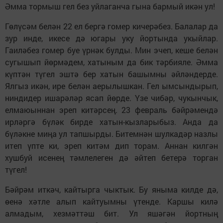
Әмма тормыш гел без уйлаганча гына бармый икән ул!
Гөлүсәм белән 22 ел бергә гомер кичерәбез. Балалар да
зур инде, икесе дә югары уку йортында укыйлар.
Гаиләбез гомер буе үрнәк булды. Мин эчеп, кеше белән
сугышып йөрмәдем, хатыным да бик тәрбияле. Әмма
күптән түгел эштә бер хатын башымны әйләндерде.
Ялгыз икән, ире белән аерылышкан. Гел ымсындырып,
ниндидер ишарәләр ясап йөрде. Үзе чибәр, чукынчык,
елмаюыннан эреп китәрсең. 23 февраль бәйрәмендә
ирләргә бүләк бирде хатын-кызларыбыз. Анда да
бүләкне миңа ул тапшырды. Битемнән шулкадәр назлы
итеп үпте ки, эреп китәм дип торам. Аннан килгән
хушбуй исенең тәмлелеген дә әйтеп бетерә торган
түгел!
Бәйрәм иткәч, кайтырга чыктык. Бу яныма килде дә,
өенә хәтле алып кайтуымны үтенде. Каршы килә
алмадым, хезмәттәш бит. Ул яшәгән йортның