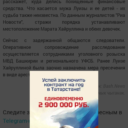
расскажет, куда делись похищенные финансовые
средства. Что касается мужа Луизы и ее детей - их
судьба также неизвестна. По данным журналистов "Риа
Новости", стражи порядка устанавливают
местоположение Марата Хайруллина и обеих девочек.
Сейчас с задержанной общаются следователи.
Оперативное сопровождение расследование
осуществляется сотрудниками уголовного розыска
МВД Башкирии и регионального УФСБ. Ранее Луизе
Хайруллиной была заочно назначена мера пресечения
в виде ареста, пишет
Өмет
.
Чыганак: Bash.News
Фото: Ачык чыганак.
Следите за самым важным и интересным в
Telegram-канале
Татмедиа