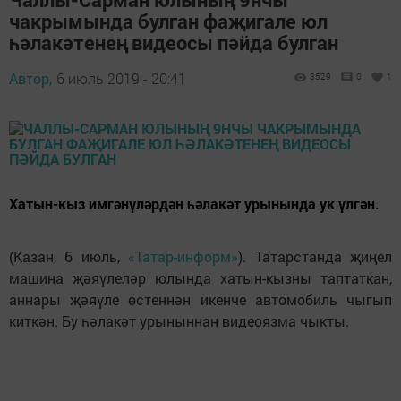
чакрымында булган фаҗигале юл
һәлакәтенең видеосы пәйда булган
Автор,
6 июль 2019 - 20:41
3529
0
1
Хатын-кыз имгәнүләрдән һәлакәт урынында ук үлгән.
(Казан, 6 июль,
«Татар-информ»
). Татарстанда җиңел
машина җәяүлеләр юлында хатын-кызны таптаткан,
аннары җәяүле өстеннән икенче автомобиль чыгып
киткән. Бу һәлакәт урыныннан видеоязма чыкты.