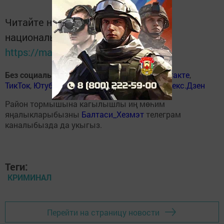
Читайте новости Татарстана в
национальном мессенджере MАХ:
https://max.ru/tatmedia
Без социаль челтәрләрдә
:
ВКонтакте
,
ВКонтакте
,
ТикТок
,
Ютуб
,
Одноклассники
,
Телеграм
,
Яндекс.Дзен
Район тормышына кагылышлы иң мөһим
яңалыкларыбызны
Балтаси_Хезмэт
телеграм
каналыбызда да укыгыз.
Теги:
КРИМИНАЛ
Перейти на страницу новости