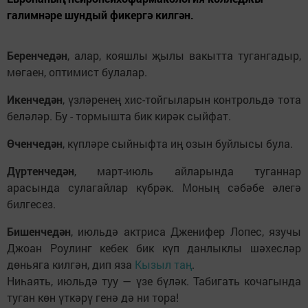
галимнәре шундый фикергә килгән.
Беренчедән
, алар, кояшлы җылы вакытта тугангадыр,
мөгаен, оптимист булалар.
Икенчедән
, үзләренең хис-тойгыларын контрольдә тота
беләләр. Бу - тормышта бик кирәк сыйфат.
Өченчедән
, күпләре сыйныфта иң озын буйлысы була.
Дүртенчедән
, март-июль айларында туганнар
арасында сулагайлар күбрәк. Моның сәбәбе әлегә
билгесез.
Бишенчедән
, июльдә актриса Дженифер Лопес, язучы
Джоан Роулинг кебек бик күп данлыклы шәхесләр
дөньяга килгән, дип яза
Кызыл таң
.
Ниһаять, июльдә туу — үзе бүләк. Табигать кочагында
туган көн үткәрү генә дә ни тора!