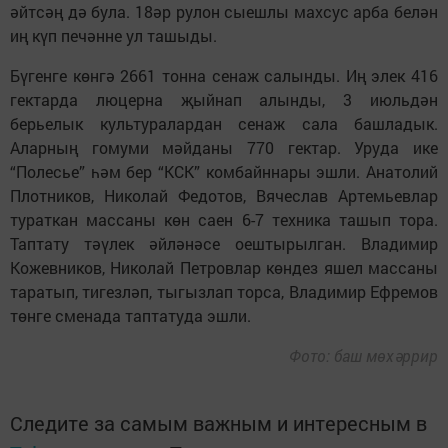
әйтсәң дә була. 18әр рулон сыешлы махсус арба белән
иң күп печәнне ул ташыды.
Бүгенге көнгә 2661 тонна сенаж салынды. Иң элек 416
гектарда люцерна җыйнап алынды, 3 июльдән
берьелык культуралардан сенаж сала башладык.
Аларның гомуми мәйданы 770 гектар. Уруда ике
“Полесье” һәм бер “КСК” комбайннары эшли. Анатолий
Плотников, Николай Федотов, Вячеслав Артемьевлар
тураткан массаны көн саен 6-7 техника ташып тора.
Таптату тәүлек әйләнәсе оештырылган. Владимир
Кожевников, Николай Петровлар көндез яшел массаны
таратып, тигезләп, тыгызлап торса, Владимир Ефремов
төнге сменада таптатуда эшли.
Фото: баш мөхәррир
Следите за самым важным и интересным в