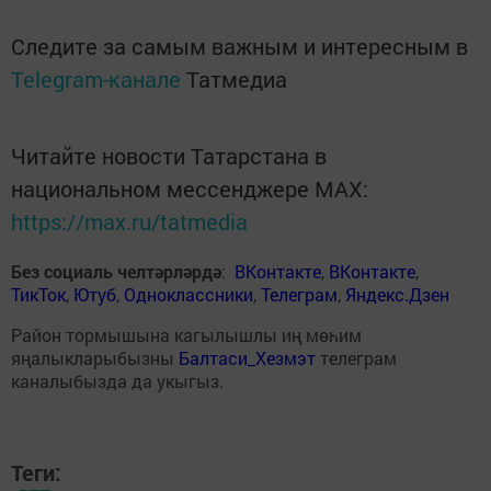
Следите за самым важным и интересным в
Telegram-канале
Татмедиа
Читайте новости Татарстана в
национальном мессенджере MАХ:
https://max.ru/tatmedia
Без социаль челтәрләрдә
:
ВКонтакте
,
ВКонтакте
,
ТикТок
,
Ютуб
,
Одноклассники
,
Телеграм
,
Яндекс.Дзен
Район тормышына кагылышлы иң мөһим
яңалыкларыбызны
Балтаси_Хезмэт
телеграм
каналыбызда да укыгыз.
Теги: