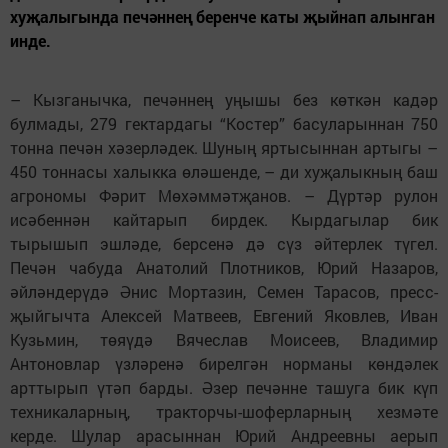
хуҗалыгында печәннең беренче каты җыйнап алынган
инде.
– Кызганычка, печәннең уңышы без көткән кадәр
булмады, 279 гектардагы “Костер” басуларыннан 750
тонна печән хәзерләдек. Шуның яртысыннан артыгы –
450 тоннасы халыкка өләшенде, – ди хуҗалыкның баш
агрономы Фәрит Мөхәммәтҗанов. – Дүртәр рулон
исәбеннән кайтарып бирдек. Кырдагылар бик
тырышып эшләде, берсенә дә сүз әйтерлек түгел.
Печән чабуда Анатолий Плотников, Юрий Назаров,
әйләндерүдә Әнис Мортазин, Семен Тарасов, пресс-
җыйгычта Алексей Матвеев, Евгений Яковлев, Иван
Кузьмин, төяүдә Вячеслав Моисеев, Владимир
Антоновлар үзләренә бирелгән норманы көндәлек
арттырып үтәп барды. Әзер печәнне ташуга бик күп
техникаларның, тракторчы-шоферларның хезмәте
керде. Шулар арасыннан Юрий Андреевны аерып