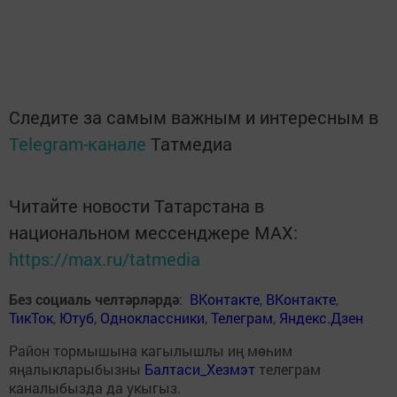
Следите за самым важным и интересным в
Telegram-канале
Татмедиа
Читайте новости Татарстана в
национальном мессенджере MАХ:
https://max.ru/tatmedia
Без социаль челтәрләрдә
:
ВКонтакте
,
ВКонтакте
,
ТикТок
,
Ютуб
,
Одноклассники
,
Телеграм
,
Яндекс.Дзен
Район тормышына кагылышлы иң мөһим
яңалыкларыбызны
Балтаси_Хезмэт
телеграм
каналыбызда да укыгыз.