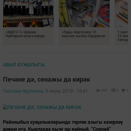
«МДСУ-1» Шушма
«Лада» йөртүчесе 15
1 сентя
буйларын моңга күмде
яшьлек кызны бәрдергән
15 мең 
тәкъди
АВЫЛ ХУҖАЛЫГЫ
Печәне дә, сенажы да кирәк
Гөлсинә Яруллина,
6 июль 2019 - 15:41
3221
0
2
Районыбыз хуҗалыкларында терлек азыгы хәзерләү
дәвам итә. Кырларда кызу эш кайный. “Сорнай”