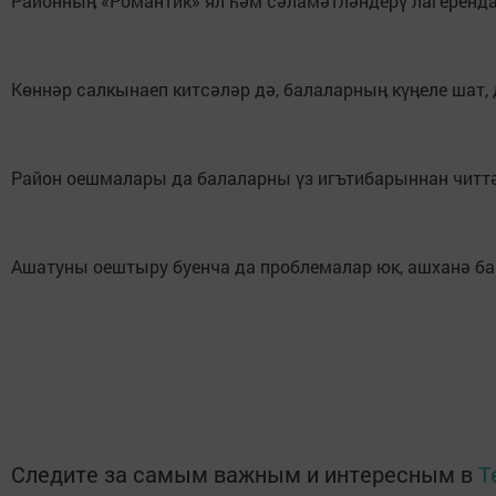
Районныӊ «Романтик» ял һәм сәламәтләндерү лагеренда 
Көннәр салкынаеп китсәләр дә, балаларныӊ күӊеле шат,
Район оешмалары да балаларны үз игътибарыннан читтә 
Ашатуны оештыру буенча да проблемалар юк, ашханә бар
Следите за самым важным и интересным в
T