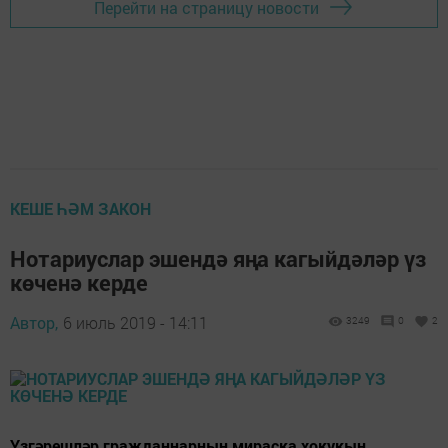
Перейти на страницу новости
КЕШЕ ҺӘМ ЗАКОН
Нотариуслар эшендә яңа кагыйдәләр үз
көченә керде
Автор,
6 июль 2019 - 14:11
3249
0
2
Үзгәрешләр гражданнарның мираска хокукын