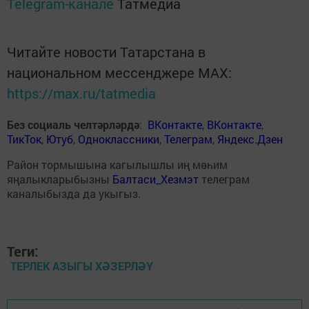
Telegram-канале
Татмедиа
Читайте новости Татарстана в
национальном мессенджере MАХ:
https://max.ru/tatmedia
Без социаль челтәрләрдә
:
ВКонтакте
,
ВКонтакте
,
ТикТок
,
Ютуб
,
Одноклассники
,
Телеграм
,
Яндекс.Дзен
Район тормышына кагылышлы иң мөһим
яңалыкларыбызны
Балтаси_Хезмэт
телеграм
каналыбызда да укыгыз.
Теги:
ТЕРЛЕК АЗЫГЫ ХӘЗЕРЛӘҮ