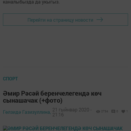
каналыбызда да укыгыз.
Перейти на страницу новости
СПОРТ
Әмир Рәсәй беренчелегендә көч
сынашачак (+фото)
21 гыйнвар 2020 -
Гөлзидә Газизуллина,
2734
0
1
21:16