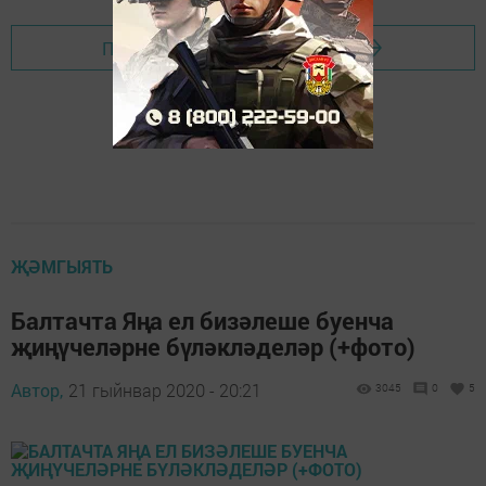
Перейти на страницу новости
ҖӘМГЫЯТЬ
Балтачта Яңа ел бизәлеше буенча
җиңүчеләрне бүләкләделәр (+фото)
Автор,
21 гыйнвар 2020 - 20:21
3045
0
5