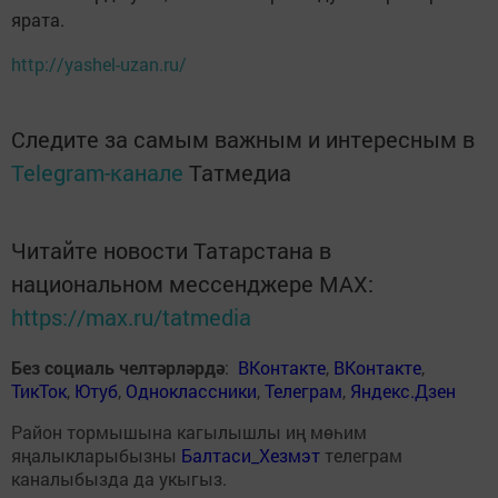
ярата.
http://yashel-uzan.ru/
Следите за самым важным и интересным в
Telegram-канале
Татмедиа
Читайте новости Татарстана в
национальном мессенджере MАХ:
https://max.ru/tatmedia
Без социаль челтәрләрдә
:
ВКонтакте
,
ВКонтакте
,
ТикТок
,
Ютуб
,
Одноклассники
,
Телеграм
,
Яндекс.Дзен
Район тормышына кагылышлы иң мөһим
яңалыкларыбызны
Балтаси_Хезмэт
телеграм
каналыбызда да укыгыз.