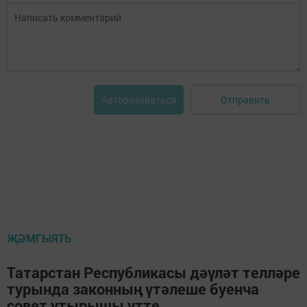
Отправить
Авторизоваться
ҖӘМГЫЯТЬ
Татарстан Республикасы дәүләт телләре
турында законның үтәлеше буенча
совет утырышы үтте