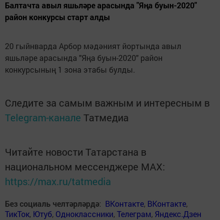
Балтачта авыл яшьләре арасында "Яңа буын-2020"
район конкурсы старт алды
20 гыйнварда Арбор мәдәният йортында авыл
яшьләре арасында "Яңа буын-2020" район
конкурсының 1 зона этабы булды.
Следите за самым важным и интересным в
Telegram-канале
Татмедиа
Читайте новости Татарстана в
национальном мессенджере MАХ:
https://max.ru/tatmedia
Без социаль челтәрләрдә
:
ВКонтакте
,
ВКонтакте
,
ТикТок
,
Ютуб
,
Одноклассники
,
Телеграм
,
Яндекс.Дзен