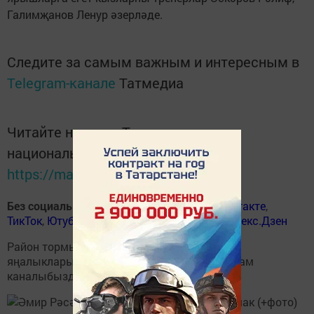
Галимҗанов Ленур әзерләде.
Следите за самым важным и интересным в
Telegram-канале
Татмедиа
Читайте новости Татарстана в
национальном мессенджере MАХ:
https://max.ru/tatmedia
Без социаль челтәрләрдә
:
ВКонтакте
,
ВКонтакте
,
ТикТок
,
Ютуб
,
Одноклассники
,
Телеграм
,
Яндекс.Дзен
Район тормышына кагылышлы иң мөһим
яңалыкларыбызны
Балтаси_Хезмэт
телеграм
каналыбызда да укыгыз.