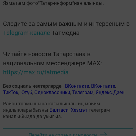
Язма һәм фото“Татар-информ“нан алынды.
Следите за самым важным и интересным в
Telegram-канале
Татмедиа
Читайте новости Татарстана в
национальном мессенджере MАХ:
https://max.ru/tatmedia
Без социаль челтәрләрдә
:
ВКонтакте
,
ВКонтакте
,
ТикТок
,
Ютуб
,
Одноклассники
,
Телеграм
,
Яндекс.Дзен
Район тормышына кагылышлы иң мөһим
яңалыкларыбызны
Балтаси_Хезмэт
телеграм
каналыбызда да укыгыз.
Перейти на страницу новости