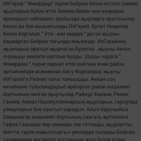
ИлГәрәй " Фикердәш" ләрне бәйрәм белән котлап үзенең
җырларын бүләк итте. Безнең белән чын күңелдән
аралашып сөйләшеп, арабызда җырларга яратучылар
белән дә бик кызыксынды ИлГәрәй. Булат Нәҗипов
белән бергәләп " Әти - әни кадере " дигән җырны
башкаргач бәйрәм тагында ямьләнде. ИлГәрәйнең
җырларын яратып җырлаган Булатка , җырчы белән
очрашуы икеләтә шатлык булды. Шушы чарага "
Фикердәш " ләрне хөрмәт итеп кайткан өчен район
җитәкчеләре исеменнән Алсу Фаризовна, җырчы
ИлГәрәйгә Рәхмәт хаты тапшырды. Аннан соң
кичәбезне тулыландырып җибәргән район мәдәният
йортыннан килгән җырчылар Райнур Фаизов, Рәмис
Ганиев, Алмаз Насибуллиннарның җырларын, гармунда
уйнауларын бик ошатып карадык. Алып баручыбыз
Шеңшеңгәр мәдәният йортының сәнгать җитәкчесе
Гафия Газизова бер кемнедә тик тотмады, җырлатты,
биетте, төрле мавыктыргыч уеннарда сынады.Бәйрәм
сәләмнәрен җиткереп дусларына җыр бүләк иткән