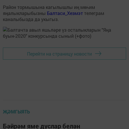
Район тормышына кагылышлы иң мөһим
яңалыкларыбызны
Балтаси_Хезмэт
телеграм
каналыбызда да укыгыз.
Перейти на страницу новости
ҖӘМГЫЯТЬ
Бәйрәм яме дуслар белән