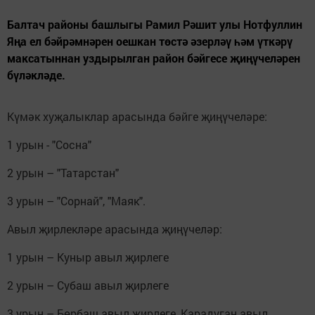
Балтач районы башлыгы Рамил Рәшит улы Нотфуллин
Яңа ел бәйрәмнәрен оешкан төстә әзерләү һәм үткәрү
максатыннан уздырылган район бәйгесе җиңүчеләрен
бүләкләде.
Күмәк хуҗалыклар арасында бәйге җиңүчеләре:
1 урын - "Сосна"
2 урын – "Татарстан"
3 урын – "Сорнай", "Маяк".
Авыл җирлекләре арасында җиңүчеләр:
1 урын – Куныр авыл җирлеге
2 урын – Субаш авыл җирлеге
3 урын – Бөрбаш авыл җирлеге, Карадуган авыл