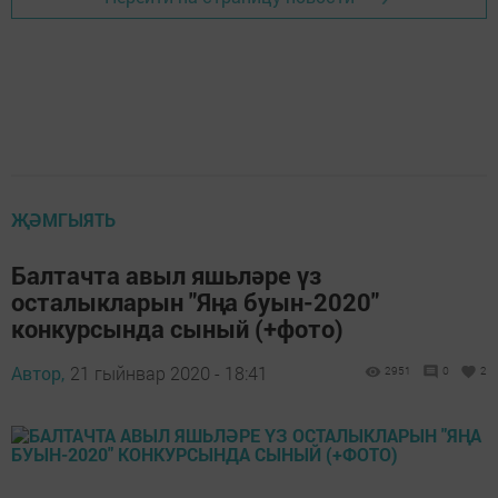
ҖӘМГЫЯТЬ
Балтачта авыл яшьләре үз
осталыкларын "Яңа буын-2020"
конкурсында сыный (+фото)
Автор,
21 гыйнвар 2020 - 18:41
2951
0
2