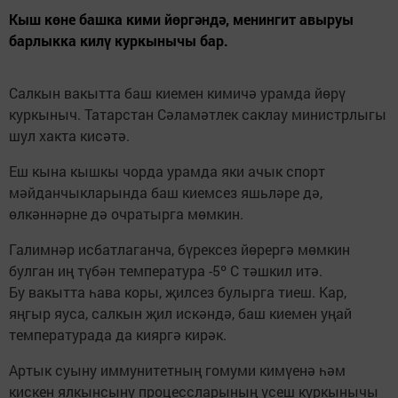
Кыш көне башка кими йөргәндә, менингит авыруы
барлыкка килү куркынычы бар.
Салкын вакытта баш киемен кимичә урамда йөрү
куркыныч. Татарстан Сәламәтлек саклау министрлыгы
шул хакта кисәтә.
Еш кына кышкы чорда урамда яки ачык спорт
мәйданчыкларында баш киемсез яшьләре дә,
өлкәннәрне дә очратырга мөмкин.
Галимнәр исбатлаганча, бүрексез йөрергә мөмкин
булган иң түбән температура -5º С тәшкил итә.
Бу вакытта һава коры, җилсез булырга тиеш. Кар,
яңгыр яуса, салкын җил искәндә, баш киемен уңай
температурада да кияргә кирәк.
Артык суыну иммунитетның гомуми кимүенә һәм
кискен ялкынсыну процессларының үсеш куркынычы