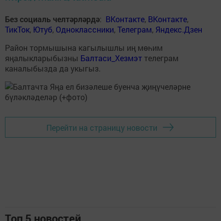
Без социаль челтәрләрдә
:
ВКонтакте
,
ВКонтакте
,
ТикТок
,
Ютуб
,
Одноклассники
,
Телеграм
,
Яндекс.Дзен
Район тормышына кагылышлы иң мөһим
яңалыкларыбызны
Балтаси_Хезмэт
телеграм
каналыбызда да укыгыз.
Перейти на страницу новости
Топ 5 новостей