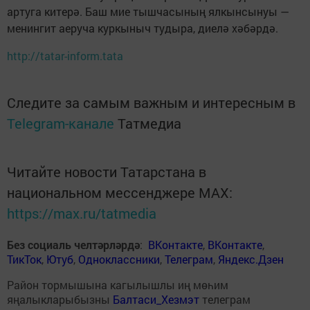
артуга китерә. Баш мие тышчасының ялкынсынуы —
менингит аеруча куркыныч тудыра, диелә хәбәрдә.
http://tatar-inform.tata
Следите за самым важным и интересным в
Telegram-канале
Татмедиа
Читайте новости Татарстана в
национальном мессенджере MАХ:
https://max.ru/tatmedia
Без социаль челтәрләрдә
:
ВКонтакте
,
ВКонтакте
,
ТикТок
,
Ютуб
,
Одноклассники
,
Телеграм
,
Яндекс.Дзен
Район тормышына кагылышлы иң мөһим
яңалыкларыбызны
Балтаси_Хезмэт
телеграм