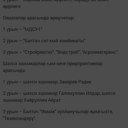
җирлеге
Оешмалар арасында җиңүчеләр:
1 урын – "МДСУ-1"
2 урын – "Балтач сөт-май комбинаты"
3 урын – "Стройремтех", "Водстрой", "Агрохимсервис".
Шәхси эшмәкәрләр һәм кече предприятиеләр
арасында:
1 урын – шәхси эшмәкәр Закиров Радик
2 урын – шәхси эшмәкәр Галимуллин Илдар, шәхси
эшмәкәр Хәйруллин Айрат
3 урын – Балтач "Икмәк" кулланучылар җәмгыяте,
"Төзекләндерү".