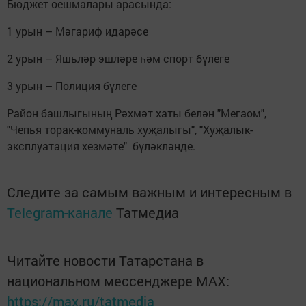
Бюджет оешмалары арасында:
1 урын – Мәгариф идарәсе
2 урын – Яшьләр эшләре һәм спорт бүлеге
3 урын – Полиция бүлеге
Район башлыгының Рәхмәт хаты белән "Мегаом",
"Чепья торак-коммуналь хуҗалыгы", "Хуҗалык-
эксплуатация хезмәте" бүләкләнде.
Следите за самым важным и интересным в
Telegram-канале
Татмедиа
Читайте новости Татарстана в
национальном мессенджере MАХ:
https://max.ru/tatmedia