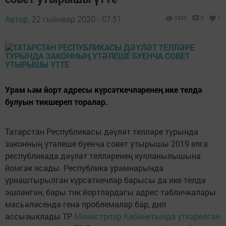
Автор,
22 гыйнвар 2020 - 07:51
2803
0
1
Урам һәм йорт адресы күрсәткечләренең ике телдә
булуын тикшереп торалар.
Татарстан Республикасы дәүләт телләре турында
законның үтәлеше буенча совет утырышы 2019 елга
республикада дәүләт телләренең кулланылышына
йомгак ясады. Республика урамнарында
урнаштырылган күрсәткечләр барысы да ике телдә
эшләнгән, бары тик йортлардагы адрес табличкалары
мәсьәләсендә генә проблемалар бар, дип
ассызыклады ТР
Министрлар Кабинетында үткәрелгән