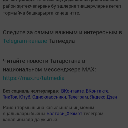
район җитәкчеләренә бу эшләрне тикшерүләрне көтеп
тормыйча башкарырга киңәш итте.
Следите за самым важным и интересным в
Telegram-канале
Татмедиа
Читайте новости Татарстана в
национальном мессенджере MАХ:
https://max.ru/tatmedia
Без социаль челтәрләрдә
:
ВКонтакте
,
ВКонтакте
,
ТикТок
,
Ютуб
,
Одноклассники
,
Телеграм
,
Яндекс.Дзен
Район тормышына кагылышлы иң мөһим
яңалыкларыбызны
Балтаси_Хезмэт
телеграм
каналыбызда да укыгыз.