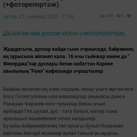
(+фоторепортаж)
Автор,
21 гыйнвар 2020 - 17:46
3095
0
1
Җырдагыча, дуслар кайда гына очрашсада, бәйрәмнең
иң зурысына әйләнеп кала. 16 нчы гыйнвар көнне дә "
Фикердәш"ләр дуслары белән кабаттан Кариле
авылының "Раил" кафесында очраштылар
Бәйрәм кичәсен иң элек социаль яклау узәге җитәкчесе
Алсу Гатиятуллина һәм инвалидлар оешмасы рәисе
Рамазан Фәрзиев изге теләкләр белән ачып
җибәрде.Гел шулай, дус - тату булып, матур гына
аралашып яшәвебезне теләп калдылар.
Бу юлы бәйрәмебезнең төп кунагы булып Казаннан
кайткан, бик күп исемнәр яулап танылган җырчы