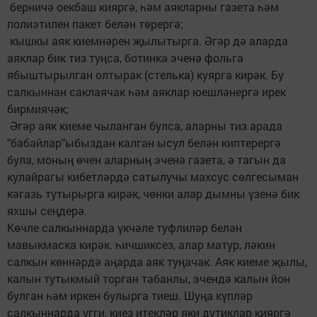
берничә оекбаш кияргә, һәм аякларны газета һәм
полиэтилен пакет белән төрергә;
кышкы аяк киемнәрен җылытырга. Әгәр дә аларда
аяклар бик тиз туңса, ботинка эченә фольга
ябыштырылган олтырак (стелька) куярга кирәк. Бу
салкыннан саклаячак һәм аяклар юешләнергә ирек
бирмиячәк;
Әгәр аяк киеме чыланган булса, аларны тиз арада
"бабайлар"ыбыздан калган ысул белән киптерергә
була, моның өчен аларның эченә газета, ә тагын да
кулайрагы кибетләрдә сатылучы махсус сөлгесыман
кәгазь тутырырга кирәк, чөнки алар дымны үзенә бик
яхшы сеңдерә.
Көчле салкыннарда үкчәле туфлиләр белән
мавыкмаска кирәк. һичшиксез, алар матур, ләкин
салкын көннәрдә аңарда аяк туңачак. Аяк киеме җылы,
калын тутыкмый торган табанлы, эчендә калын йон
булган һәм иркен булырга тиеш. Шуңа күпләр
салкыннарда угги, киез итекләр яки дутиклар кияргә