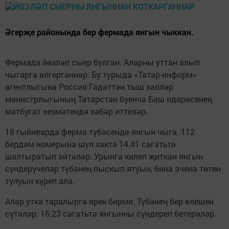
Әгерҗе районында бер фермада янгын чыккан.
Фермада йөзләп сыер булган. Аларны уттан алып
чыгарга өлгергәннәр. Бу турыда «Татар-информ»
агентлыгына Россия Гадәттән тыш хәлләр
министрлыгының Татарстан буенча Баш идарәсенең
матбугат хезмәтендә хәбәр иттеләр.
18 гыйнварда ферма түбәсендә янгын чыга. 112
бердәм номерына шул хакта 14.41 сәгатьтә
шалтыратып әйтәләр. Урынга килеп җиткән янгын
сүндерүчеләр түбәнең пыскып ятуын, бина эченә төтен
тулуын күреп ала.
Алар утка таралырга ирек бирми. Түбәнең бер өлешен
сүтәләр. 15.23 сәгатьтә янгынны сүндереп бетерәләр.