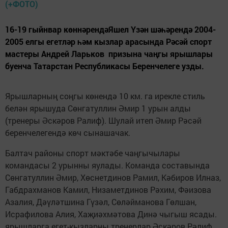
16-19 гыйнвар көннәрендәЯшел Үзән шәһәрендә 2004-
2005 елгы егетләр һәм кызлар арасында Рәсәй спорт
мастеры Андрей Ларьков призына чаңгы ярышлары
буенча Татарстан Республикасы Беренчелеге узды.
Ярышларның соңгы көнендә 10 км. га ирекле стиль
белән ярышуда Сөнгатуллин Әмир 1 урын алды
(тренеры Әскәров Ралиф). Шулай итеп Әмир Рәсәй
беренчелегендә көч сынашачак.
Балтач районы спорт мәктәбе чаңгычылары
командасы 2 урынны яулады. Команда составында
Сөнгатуллин Әмир, Хөснетдинов Рамил, Кәбиров Илназ,
Габдрахманов Камил, Низаметдинов Рәхим, Фәизова
Азалия, Дәүләтшина Гүзәл, Сөләйманова Гөлшан,
Исрафилова Алия, Хаҗиәхмәтова Динә чыгыш ясады.
ярышларга егет-кызларны тренерлар Әскәров Рәлиф,