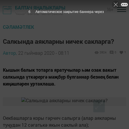
БАЛТАЧ ЯҢАЛЫКЛАРЫ
16+
5
Автоматическое закрытие баннера через
"Хезмәт" газетасы - Балтач районы
СӘЛАМӘТЛЕК
Салкында аякларны ничек сакларга?
Автор,
22 гыйнвар 2020 - 08:11
2824
0
1
Кышын балык тотарга яратучылар һәм озак вакыт
салкында үткәрергә мәҗбүр булганнар безнең белән
киңәшләрен уртаклаша.
Оекбашларга коры гәрчич салырга (алар аякларны
туңудан 12 сәгатькә якын саклый ала);