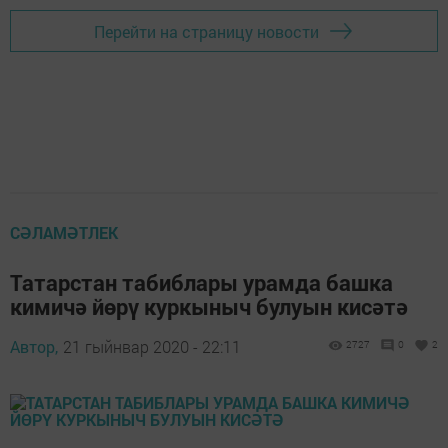
Перейти на страницу новости
СӘЛАМӘТЛЕК
Татарстан табиблары урамда башка
кимичә йөрү куркыныч булуын кисәтә
Автор,
21 гыйнвар 2020 - 22:11
2727
0
2