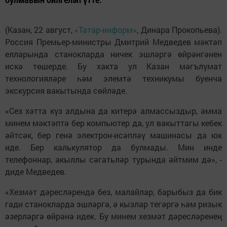
(Казан, 22 август,
«Татар-информ»
, Динара Прокопьева).
Россия Премьер-министры Дмитрий Медведев мәктәп
елларында станокларда ничек эшләргә өйрәнгәнен
искә төшерде. Бу хакта ул Казан мәгълүмат
технологияләре һәм элемтә техникумы буенча
экскурсия вакытында сөйләде.
«Сез хәтта күз алдына да китерә алмассыздыр, әмма
минем мәктәптә бер компьютер да, ул вакыттагы кебек
әйтсәк, бер генә электрон-исәпләү машинасы да юк
иде. Бер калькулятор да булмады. Мин инде
телефоннар, акыллы сәгатьләр турында әйтмим дә», -
диде Медведев.
«Хезмәт дәресләрендә без, малайлар, барыбыз да бик
гади станокларда эшләргә, ә кызлар тегәргә һәм ризык
әзерләргә өйрәнә идек. Бу минем хезмәт дәресләренең