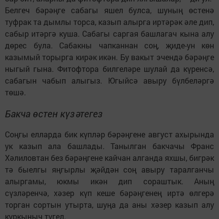
Белгеч бәрәңге сабагы яшел булса, шуның өстенә
туфрак та дымлы торса, казып алырга иртәрәк әле дип,
сабыр итәргә куша. Сабагы саргая башлагач кына алу
дөрес була. Сабакны чапканнан соң, җиде-ун көн
казымый торырга кирәк икән. Бу вакыт эчендә бәрәңге
ныгый гына. Фитофтора билгеләре шулай да күренсә,
сабагын чабып алыгыз. Югыйсә авыру бүлбеләргә
төшә.
Бакча өстен күзәтегез
Соңгы елларда бик күпләр бәрәңгене август ахырында
ук казып ала башлады. Танылган бакчачы Франс
Хәлиловтан без бәрәңгене кайчан алганда яхшы, бигрәк
тә быелгы яңгырлы җәйдән соң авыру таралганчы
алыргамы, юкмы икән дип сораштык. Аның
сүзләренчә, хәзер күп кеше бәрәңгенең иртә өлгерә
торган сор­тын утырта, шуңа да аны хәзер казып алу
куркыныч түгел.