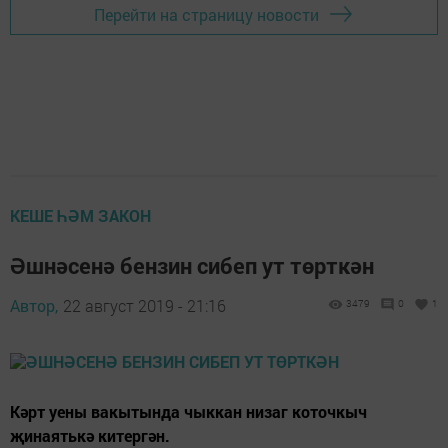
Перейти на страницу новости
КЕШЕ ҺӘМ ЗАКОН
Әшнәсенә бензин сибеп ут төрткән
Автор,
22 август 2019 - 21:16
3479
0
1
Кәрт уены вакытында чыккан низаг коточкыч
җинаятькә китергән.