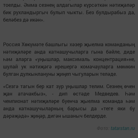
тоелды. Әмма сезнең алдагылар күрсәткән нәтиҗәләр
бик рухландыргыч булып чыкты. Без булдырабыз да,
беләбез дә икән».
Россия Хөкүмәте башлыгы хәзер җыелма команданың
нәтиҗәләре анда катнашучыларга гына бәйле, диде
һәм аларга «уңышлар, максималь концентрация»не,
шулай ук нәтиҗәгә ирешергә комачауларга мөмкин
булган дулкынлануны җиңеп чыгуларын теләде.
«Сезгә тагын бер кат зур уңышлар телим. Сезнең өчен
җан атачакбыз», - дип өстәде Медведев. Һәм
чемпионат нәтиҗәләре буенча җыелма команда һәм
анда катнашучыларның барысы да «теге яки бу
дәрәҗәдә» җиңәр, дигән ышаныч белдерде.
Фото:
tatarstan.ru