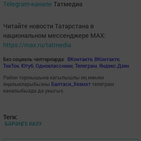
Telegram-канале
Татмедиа
Читайте новости Татарстана в
национальном мессенджере MАХ:
https://max.ru/tatmedia
Без социаль челтәрләрдә
:
ВКонтакте
,
ВКонтакте
,
ТикТок
,
Ютуб
,
Одноклассники
,
Телеграм
,
Яндекс.Дзен
Район тормышына кагылышлы иң мөһим
яңалыкларыбызны
Балтаси_Хезмэт
телеграм
каналыбызда да укыгыз.
Теги:
БӘРӘҢГЕ КАЗУ