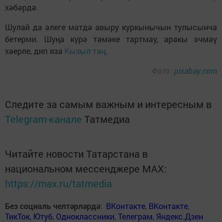
хәбәрдә.
Шулай да әлеге матдә авыру куркынычын тулысынча
бетерми. Шуңа күрә тәмәке тартмау, аракы эчмәү
хәерле, дип яза
Кызыл таң
.
Фото:
pixabay.com
Следите за самым важным и интересным в
Telegram-канале
Татмедиа
Читайте новости Татарстана в
национальном мессенджере MАХ:
https://max.ru/tatmedia
Без социаль челтәрләрдә
:
ВКонтакте
,
ВКонтакте
,
ТикТок
,
Ютуб
,
Одноклассники
,
Телеграм
,
Яндекс.Дзен