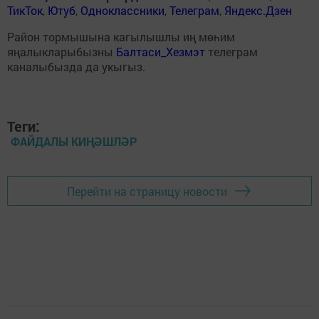
ТикТок
,
Ютуб
,
Одноклассники
,
Телеграм
,
Яндекс.Дзен
Район тормышына кагылышлы иң мөһим
яңалыкларыбызны
Балтаси_Хезмэт
телеграм
каналыбызда да укыгыз.
Теги:
ФАЙДАЛЫ КИҢӘШЛӘР
Перейти на страницу новости