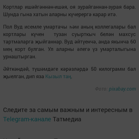
Кортлар ишәйгәннән-ишәя, оя зурайганнан-зурая бара.
Шунда гына хатын аларны күчерергә карар итә.
Пол Вуд исемле умартачы һәм аның коллегалары бал
кортлары күчен тузан суырткыч белән махсус
тартмаларга җыйганнар. Вуд әйтүенчә, анда якынча 60
мең корт булган. Ул аларны әлегә үз умарталыгына
урнаштырган.
Әйткәндәй, түшәмдәге кәрәзләрдә 50 килограмм бал
җыелган, дип яза
Кызыл таң
.
Фото:
pixabay.com
Следите за самым важным и интересным в
Telegram-канале
Татмедиа