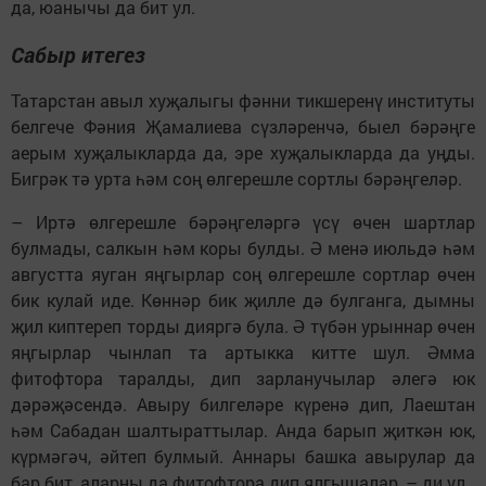
да, юанычы да бит ул.
Сабыр итегез
Татарстан авыл хуҗалыгы фәнни тикшеренү институты
белгече Фәния Җамалиева сүзләренчә, быел бәрәңге
аерым хуҗалыкларда да, эре хуҗалыкларда да уңды.
Бигрәк тә урта һәм соң өлгерешле сортлы бәрәңгеләр.
– Иртә өлгерешле бәрәңгеләргә үсү өчен шартлар
булмады, салкын һәм коры булды. Ә менә июльдә һәм
августта яуган яңгырлар соң өлгерешле сортлар өчен
бик кулай иде. Көннәр бик җилле дә булганга, дымны
җил киптереп торды дияргә була. Ә түбән урыннар өчен
яңгырлар чынлап та артыкка китте шул. Әмма
фитофтора таралды, дип зарланучылар әлегә юк
дәрәҗәсендә. Авыру билгеләре күренә дип, Лаеш­тан
һәм Сабадан шалтыраттылар. Анда барып җиткән юк,
күрмәгәч, әйтеп булмый. Аннары башка авырулар да
бар бит, аларны да фитофтора дип ялгышалар, – ди ул.