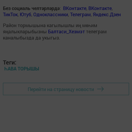
Без социаль челтәрләрдә
:
ВКонтакте
,
ВКонтакте
,
ТикТок
,
Ютуб
,
Одноклассники
,
Телеграм
,
Яндекс.Дзен
Район тормышына кагылышлы иң мөһим
яңалыкларыбызны
Балтаси_Хезмэт
телеграм
каналыбызда да укыгыз.
Теги:
ҺАВА ТОРЫШЫ
Перейти на страницу новости