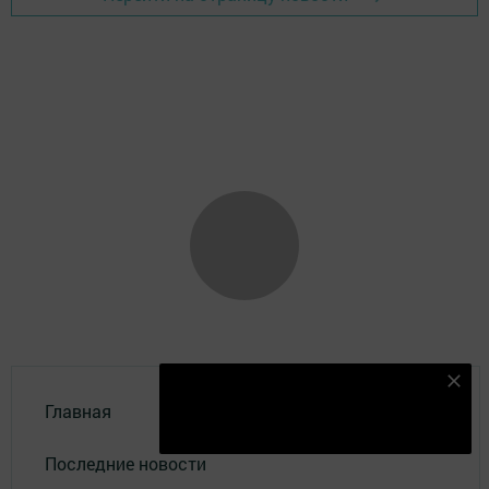
Безнең Яндекс Дзен каналына языл
Главная
Подписаться
Последние новости