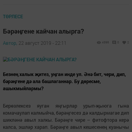
ТӨРЛЕСЕ
Бәрәңгене кайчан алырга?
Автор,
22 август 2019 - 22:11
4396
0
2
Безнең халык җитез, уңган инде ул. Әнә бит, чери, дип,
бәрәңгене дә ала башлаганнар. Бу дөресме,
ашыкмыйлармы?
Берөзлексез яуган яңгырлар урып-җыюга гына
комачаулап калмыйча, бәрәңгесез дә калдырмагае дип
шикләнә авыл халкы. Бәрәңге чире – фитофтора керә
калса, эшләр харап. Бәрәңге авыл кешесенең куанычы