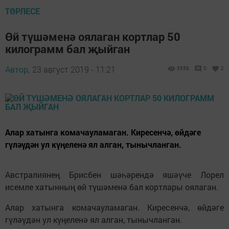
ТӨРЛЕСЕ
Өй түшәменә оялаган кортлар 50
килограмм бал җыйган
Автор,
23 август 2019 - 11:21
3558
0
2
Алар хатынга комачауламаган. Киресенчә, өйдәге
гүләүдән ул күңеленә ял алган, тынычланган.
Австралиянең Брисбен шәһәрендә яшәүче Лорел
исемле хатынның өй түшәменә бал кортлары оялаган.
Алар хатынга комачауламаган. Киресенчә, өйдәге
гүләүдән ул күңеленә ял алган, тынычланган.