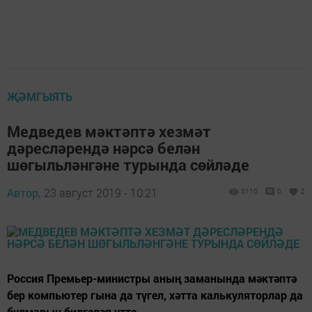
ҖӘМГЫЯТЬ
Медведев мәктәптә хезмәт
дәресләрендә нәрсә белән
шөгыльләнгәне турында сөйләде
Автор,
23 август 2019 - 10:21
3110
0
2
Россия Премьер-министры аның заманында мәктәптә
бер компьютер гына да түгел, хәтта калькуляторлар да
булмавын билгеләп үтте.