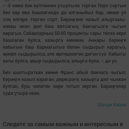
– Ә менә бик күптәннән утыртыла торган Лорх сортын
без кар ява башлаганда да алганыбыз бар, чөнки ул
соң өлгерә торган сорт. Бәрәңгене казып алыргамы-
юкмы икән дип баш ватсагыз, бакчагызга чыгып
карагыз. Сабакларның 50-60 проценты сары төскә керә
башлаган булса, казырга мөмкин. Аннары бәрәңге
кабыгын баш бармагыгыз белән сыдырып карагыз,
җиңел сыдырылса, әле җитешмәгән дигән сүз. Кабыгы
каты булса, авыр сыдырылса, алырга була, – ди ул.
Без шалтыраткан көнне Франс абый бакчага чыгып,
бәрәңге казып караган, дөресрәге, казырга дип чык­кан
булган, буш чиләген кире тотып кергән. Бәрәңгеләр
суда утыра икән.
Шәһри Казан
Следите за самым важным и интересным в