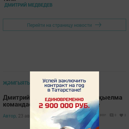
ДМИТРИЙ МЕДВЕДЕВ
Перейти на страницу новости
ҖӘМГЫЯТЬ
Дмитрий Медведев Worldskills җыелма
командасында уңышлар теләде
Автор,
23 август 2019 - 09:16
3031
0
2