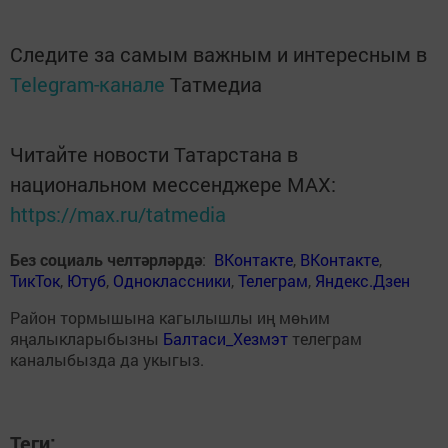
Следите за самым важным и интересным в
Telegram-канале
Татмедиа
Читайте новости Татарстана в
национальном мессенджере MАХ:
https://max.ru/tatmedia
Без социаль челтәрләрдә
:
ВКонтакте
,
ВКонтакте
,
ТикТок
,
Ютуб
,
Одноклассники
,
Телеграм
,
Яндекс.Дзен
Район тормышына кагылышлы иң мөһим
яңалыкларыбызны
Балтаси_Хезмэт
телеграм
каналыбызда да укыгыз.
Теги: