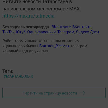
Читайте новости Татарстана в
национальном мессенджере MАХ:
https://max.ru/tatmedia
Без социаль челтәрләрдә
:
ВКонтакте
,
ВКонтакте
,
ТикТок
,
Ютуб
,
Одноклассники
,
Телеграм
,
Яндекс.Дзен
Район тормышына кагылышлы иң мөһим
яңалыкларыбызны
Балтаси_Хезмэт
телеграм
каналыбызда да укыгыз.
Теги:
УМАРТАЧЫЛЫК
Перейти на страницу новости