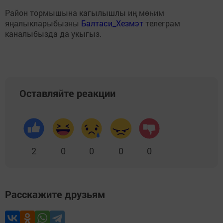
Район тормышына кагылышлы иң мөһим
яңалыкларыбызны
Балтаси_Хезмэт
телеграм
каналыбызда да укыгыз.
Оставляйте реакции
2
0
0
0
0
Расскажите друзьям