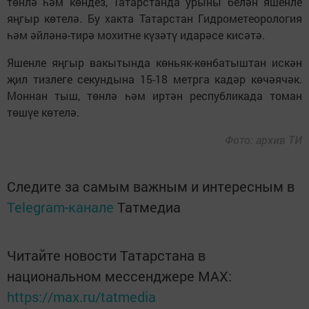
төнлә һәм көндез, Татарстанда урыны белән яшенле
яңгыр көтелә. Бу хакта Татарстан Гидрометеорология
һәм әйләнә-тирә мохитне күзәтү идарәсе кисәтә.
Яшенле яңгыр вакытында көньяк-көнбатыштан искән
җил тизлеге секундына 15-18 метрга кадәр көчәячәк.
Моннан тыш, төнлә һәм иртән республикада томан
төшүе көтелә.
Фото: архив ТИ
Следите за самым важным и интересным в
Telegram-канале
Татмедиа
Читайте новости Татарстана в
национальном мессенджере MАХ:
https://max.ru/tatmedia