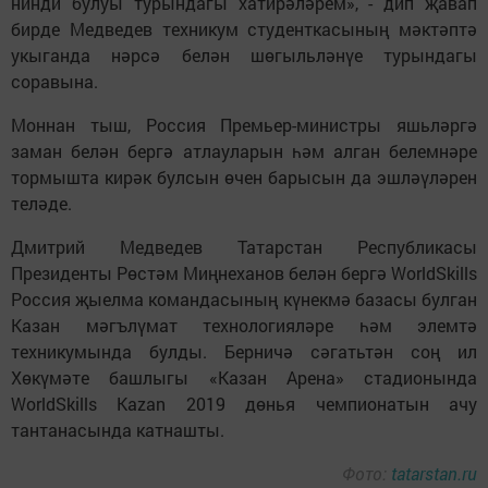
нинди булуы турындагы хатирәләрем», - дип җавап
бирде Медведев техникум студенткасының мәктәптә
укыганда нәрсә белән шөгыльләнүе турындагы
соравына.
Моннан тыш, Россия Премьер-министры яшьләргә
заман белән бергә атлауларын һәм алган белемнәре
тормышта кирәк булсын өчен барысын да эшләүләрен
теләде.
Дмитрий Медведев Татарстан Республикасы
Президенты Рөстәм Миңнеханов белән бергә WorldSkills
Россия җыелма командасының күнекмә базасы булган
Казан мәгълүмат технологияләре һәм элемтә
техникумында булды. Берничә сәгатьтән соң ил
Хөкүмәте башлыгы «Казан Арена» стадионында
WorldSkills Kazan 2019 дөнья чемпионатын ачу
тантанасында катнашты.
Фото:
tatarstan.ru