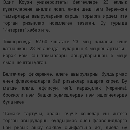
Эдит Коуэн университеты белгечләре, 23 еллык
күзәтүләренә анализ ясап, яман шеш һәм йөрәк-кан
тамырлары авыруларына каршы торырга ярдәм итә
торган ризыклар исемлеген төзегән. Бу турыда
"Интертат" хәбәр итә.
Тикшеренүдә 52-60 яшьтәге 23 мең чамасы кеше
катнашкан. 23 ел эчендә шуларның 4 меңнән артыгы -
йөрәк һәм кан тамырлары авыруларыннан, 6 меңе
яман шештән үлгән.
Белгечләр фикеренчә, әлеге авыруларны булдырмас
өчен флавонидларга бай ризыклар ашарга кирәк. Бу
матдә алма, әфлисун, чәй, караҗиләк (черника),
брокколи һәм башка җимешләрдә һәм яшелчәләрдә
була икән.
"Тәмәке тартучы, аракы эчүче кешеләр еш интегә
торган авыруларны булдырмас өчен флавонидларга
бай ризык ашау саклау сыйфатына ия", диелә бу