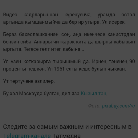
Видео кадрларыннан күренүенчә, урамда өстәл
артында кымшанмыйча да бер ир утыра. Ул исерек.
Бераз бәхәсләшкәннән соң, аңа икенчесе канистрдан
бензин сибә. Аннары читкәрәк китә дә шырпы кабызып
ыргыта. Тегесе гөлт итеп кабына...
Ул үзен коткарырга тырышмый да. Ирнең тәненең 90
проценты пешкән. Ул 1961 елгы кеше булып чыккан.
Ут төртүчене эзлиләр.
Бу хәл Мәскәүдә булган, дип яза
Кызыл таң
.
Фото:
pixabay.com/ru
Следите за самым важным и интересным в
Telegram-канале
Татмедиа