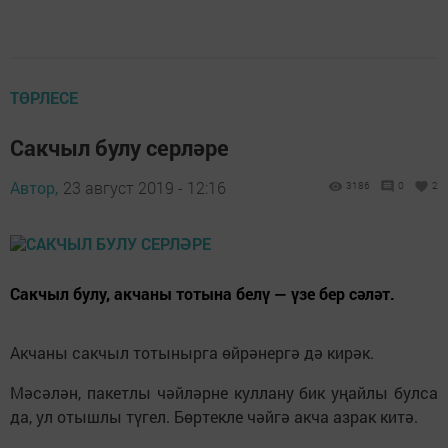
ТӨРЛЕСЕ
Сакчыл булу серләре
Автор,
23 август 2019 - 12:16
3186
0
2
Сакчыл булу, акчаны тотына белү — үзе бер сәләт.
Акчаны сакчыл тотынырга өйрәнергә дә кирәк.
Мәсәлән, пакетлы чәйләрне куллану бик уңайлы булса
да, ул отышлы түгел. Бөртекле чәйгә акча азрак китә.