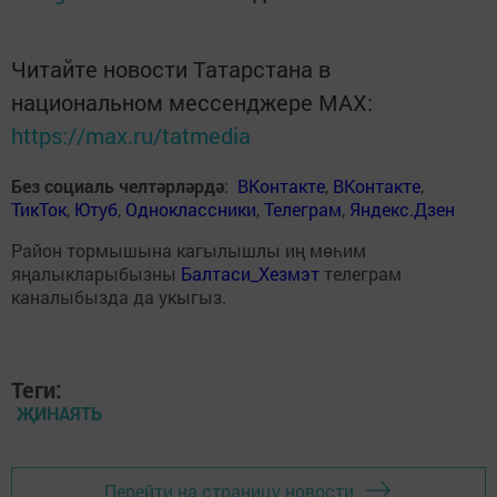
Читайте новости Татарстана в
национальном мессенджере MАХ:
https://max.ru/tatmedia
Без социаль челтәрләрдә
:
ВКонтакте
,
ВКонтакте
,
ТикТок
,
Ютуб
,
Одноклассники
,
Телеграм
,
Яндекс.Дзен
Район тормышына кагылышлы иң мөһим
яңалыкларыбызны
Балтаси_Хезмэт
телеграм
каналыбызда да укыгыз.
Теги:
ҖИНАЯТЬ
Перейти на страницу новости