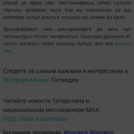
Шулай ук ярма һәм тәм-томнарның үлчәп сатыла
торганы арзанрак чыга. Кер юу порошогын да зур
капларда сатып алыгыз: отышлы да, озакка да җитә.
Ярымфабрикат һәм консерваларга да акча күп
тотынылуын истән чыгармагыз. Казылык урынына ит
сатып алсагыз, күпкә отышлы булыр, дип яза
Кызыл
таң
.
Следите за самым важным и интересным в
Telegram-канале
Татмедиа
Читайте новости Татарстана в
национальном мессенджере MАХ:
https://max.ru/tatmedia
Без социаль челтәрләрдә
:
ВКонтакте
,
ВКонтакте
,