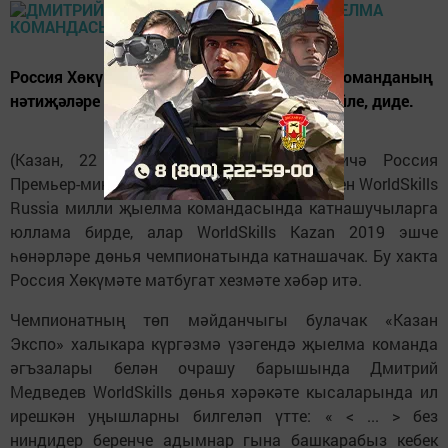
Россия Хөкүмәте башлыгы хәзер җыелма команданың
нәтиҗәләре анда катнашучыларга гына бәйле, диде.
(Казан, 22 август,
«Татар-информ»
). Кичә Россия
Премьер-министры Дмитрий Медведев бүген WorldSkills
Russia милли җыелма командасында катнашучыларга
юллама бирде, алар WorldSkills Kazan 2019 эшче
һөнәрләре дөнья чемпионатында катнашачак. Бу хакта
Россия Хөкүмәте матбугат хезмәте хәбәр итә.
Чемпионатның төп мәйданчыгы булачак «Казан
Экспо» халыкара күргәзмә үзәгендә җыелма команда
әгъзалары белән очрашу барышында Дмитрий
Медведев WorldSkills дөнья хәрәкәте кысаларында ил
ирешкән уңышларны билгеләп үтте: « < ... > без
ниндидер беренче адымнар гына башкарабыз кебек