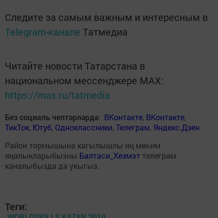
Следите за самым важным и интересным в
Telegram-канале
Татмедиа
Читайте новости Татарстана в
национальном мессенджере MАХ:
https://max.ru/tatmedia
Без социаль челтәрләрдә
:
ВКонтакте
,
ВКонтакте
,
ТикТок
,
Ютуб
,
Одноклассники
,
Телеграм
,
Яндекс.Дзен
Район тормышына кагылышлы иң мөһим
яңалыкларыбызны
Балтаси_Хезмэт
телеграм
каналыбызда да укыгыз.
Теги:
WORLDSKILLS KAZAN 2019