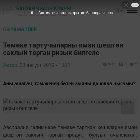
БАЛТАЧ ЯҢАЛЫКЛАРЫ
16+
4
Автоматическое закрытие баннера через
"Хезмәт" газетасы - Балтач районы
СӘЛАМӘТЛЕК
Тәмәке тартучыларны яман шештән
саклый торган ризык билгеле
Автор,
23 август 2019 - 13:21
3403
0
2
Аны ашагач, тәмәкенең бөтен зыяны да юкка чыгамы?
Австралия галимнәре тәмәке тарткан кешеләрне яман
шештән саклый торган продукт булуын ачыклаган.