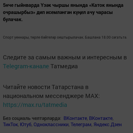
5нче гыйнварда Үзәк чыршы янында «Каток янында
очрашырбыз» дип исемләнгән күңел ачу чарасы
булачак.
Спорт уеннары, төрле бәйгеләр оештырылачак. Башлана 18.00 сәгатьтә.
Следите за самым важным и интересным в
Telegram-канале
Татмедиа
Читайте новости Татарстана в
национальном мессенджере MАХ:
https://max.ru/tatmedia
Без социаль челтәрләрдә
:
ВКонтакте
,
ВКонтакте
,
ТикТок
,
Ютуб
,
Одноклассники
,
Телеграм
,
Яндекс.Дзен