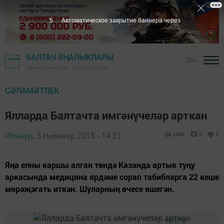
5
Автоматическое закрытие баннера через
БАЛТАЧ ЯҢАЛЫКЛАРЫ
16+
"Хезмәт" газетасы - Балтач районы
СӘЛАМӘТЛЕК
Ялларда Балтачта имгәнүчеләр арткан
Ильнур,
3 гыйнвар 2015 - 14:21
2688
0
0
Яңа елны каршы алган төндә Казанда артык туңу
аркасында медицина ярдәме сорап табибларга 22 кеше
мөрәҗәгать иткән. Шуларның өчесе өшегән.