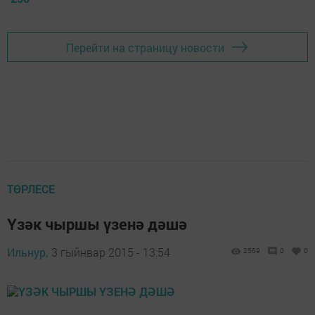
Перейти на страницу новости
ТӨРЛЕСЕ
Үзәк чыршы үзенә дәшә
Ильнур,
3 гыйнвар 2015 - 13:54
2569
0
0