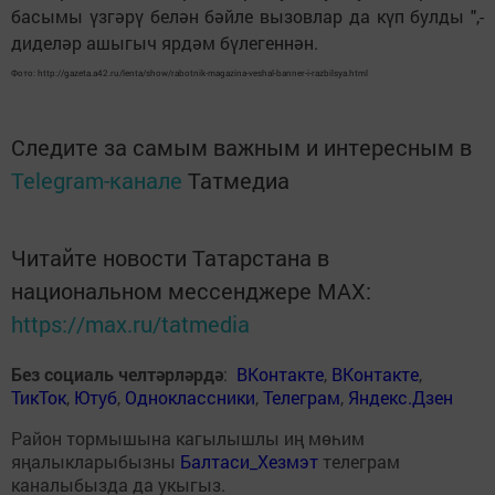
басымы үзгәрү белән бәйле вызовлар да күп булды ",-
диделәр ашыгыч ярдәм бүлегеннән.
Фото: http://gazeta.a42.ru/lenta/show/rabotnik-magazina-veshal-banner-i-razbilsya.html
Следите за самым важным и интересным в
Telegram-канале
Татмедиа
Читайте новости Татарстана в
национальном мессенджере MАХ:
https://max.ru/tatmedia
Без социаль челтәрләрдә
:
ВКонтакте
,
ВКонтакте
,
ТикТок
,
Ютуб
,
Одноклассники
,
Телеграм
,
Яндекс.Дзен
Район тормышына кагылышлы иң мөһим
яңалыкларыбызны
Балтаси_Хезмэт
телеграм
каналыбызда да укыгыз.