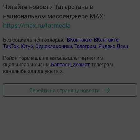
Читайте новости Татарстана в
национальном мессенджере MАХ:
https://max.ru/tatmedia
Без социаль челтәрләрдә
:
ВКонтакте
,
ВКонтакте
,
ТикТок
,
Ютуб
,
Одноклассники
,
Телеграм
,
Яндекс.Дзен
Район тормышына кагылышлы иң мөһим
яңалыкларыбызны
Балтаси_Хезмэт
телеграм
каналыбызда да укыгыз.
Перейти на страницу новости