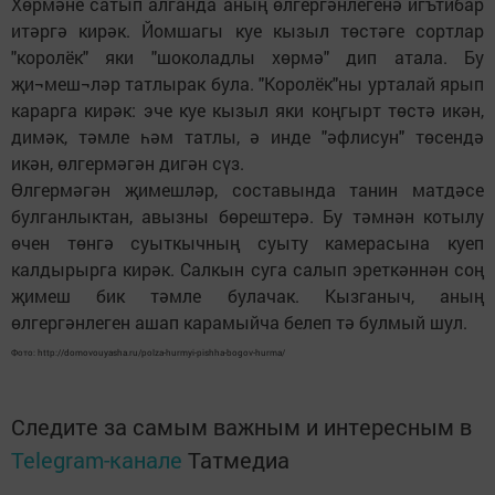
Хөрмәне сатып алганда аның өлгергәнлегенә игътибар
итәргә кирәк. Йомшагы куе кызыл төстәге сортлар
"королёк" яки "шоколадлы хөрмә" дип атала. Бу
җи¬меш¬ләр татлырак була. "Королёк"ны урталай ярып
карарга кирәк: эче куе кызыл яки коңгырт төстә икән,
димәк, тәмле һәм татлы, ә инде "әфлисун" төсендә
икән, өлгермәгән дигән сүз.
Өлгермәгән җимешләр, составында танин матдәсе
булганлыктан, авызны бөрештерә. Бу тәмнән котылу
өчен төнгә суыткычның суыту камерасына куеп
калдырырга кирәк. Салкын суга салып эреткәннән соң
җимеш бик тәмле булачак. Кызганыч, аның
өлгергәнлеген ашап карамыйча белеп тә булмый шул.
Фото: http://domovouyasha.ru/polza-hurmyi-pishha-bogov-hurma/
Следите за самым важным и интересным в
Telegram-канале
Татмедиа