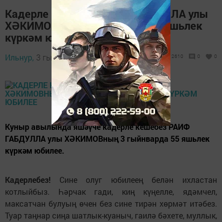
Кадерле кешебез РАИФ ГАБДУЛЛА улы
ХӘКИМОВның 3 гыйнварда 55 яшьлек
күркәм юбилее
Ильнур,
3 гыйнвар 2015 - 13:44
2610
0
0
Куныр авылында яшәүче кадерле кешебез РАИФ
ГАБДУЛЛА улы ХӘКИМОВның 3 гыйнварда 55 яшьлек
күркәм юбилее.
Кадерлебез!
Сине олуг юбилеең белән ихластан
котлыйбыз. Һәрчак гади, киң күңелле, ядәмчел,
максатчан булуың өчен без сине тирән хөрмәт итәбез.
Туар таңнар сиңа шатлык-куаныч, гаилә бәхете, муллык,