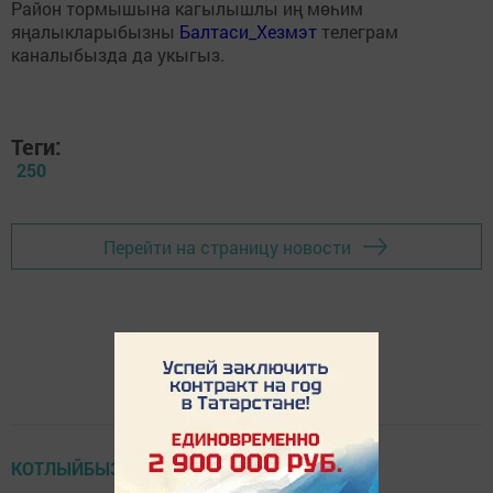
Район тормышына кагылышлы иң мөһим
яңалыкларыбызны
Балтаси_Хезмэт
телеграм
каналыбызда да укыгыз.
Теги:
250
Перейти на страницу новости
КОТЛЫЙБЫЗ