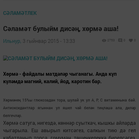
СӘЛАМӘТЛЕК
Сәламәт булыйм дисәң, хөрмә аша!
Ильнур,
3 гыйнвар 2015 - 13:33
2753
0
0
Хөрмә - файдалы матдәләр чыганагы. Анда күп
күләмдә магний, калий, йод, каротин бар.
Хөрмәнең 15%ы глюкозадан тора, шулай ук ул А, Р, С витаминына бай.
Антиоксидантлар ягыннан ул яшел чәй белән тиңләшә ала, диләр
белгечләр.
Хөрмә сатуга, нигездә, көннәр суыткач, кышкы айларда
чыгарыла. Еш авырып китсәгез, салкын тию дә гел
кабатланып торса, гомумән, төшенкелеккә бирелсәгез,