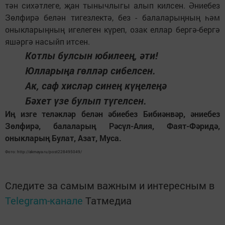
тән сихәтлеге, җан тынычлыгы алып килсен. Әниебез
Зөлфирә белән тигезлектә, без - балаларыңның һәм
оныкларыңның игелеген күреп, озак еллар бергә-бергә
яшәргә насыйп итсен.
Котлы булсын юбилеең, әти!
Юлларыңа гөлләр сибелсен.
Ак, саф хисләр синең күңелеңә
Бәхет үзе булып түгелсен.
Иң изге теләкләр белән әбиебез Бибиәнвәр, әниебез
Зөлфирә, балаларың Рәсүл-Алия, Фаят-Фәридә,
оныкларың Булат, Азат, Муса.
Фото: http://akmaya.ru/post228495049/
Следите за самым важным и интересным в
Telegram-канале
Татмедиа