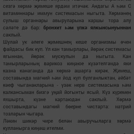
сезгә хөрмә җимеше ярдәм итәчәк. Андагы А һәм С
витаминнары иммун системасын ныгыта. Хөрмәнең
сулыш органнары авыруларына каршы тора алу
сәләте дә бар:
бронхит һәм үпкә ялкынсынуыннан
саклый.
Шулай ук әлеге җимешнең кеше организмы өчен
файдасы бик күп. Ул кан тамырлары, йөрәк системасы
ягыннан, йөрәк мускулын да ныгыта. Кан
тамырларының варикоз киңәюе күзәтелгәндә яки
казна канаганда да хөрмә ашарга кирәк. Җимеш,
составында магний һәм йод күп булганлыктан, әйбәт
кәеф чыганакларына - үзәк нерв системасына һәм
калкансыман бизгә уңай йогынты ясый. Күз күремен
яхшырта, күзне картаюдан саклый. Хөрмә
составындагы магний бөерне чистарта: натрий
тозларын чыгара.
Ләкин шикәр чире белән авыручыларга хөрмә
кулланырга киңәш ителми.