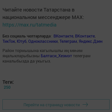
Читайте новости Татарстана в
национальном мессенджере MАХ:
https://max.ru/tatmedia
Без социаль челтәрләрдә
:
ВКонтакте
,
ВКонтакте
,
ТикТок
,
Ютуб
,
Одноклассники
,
Телеграм
,
Яндекс.Дзен
Район тормышына кагылышлы иң мөһим
яңалыкларыбызны
Балтаси_Хезмэт
телеграм
каналыбызда да укыгыз.
Теги:
250
Перейти на страницу новости