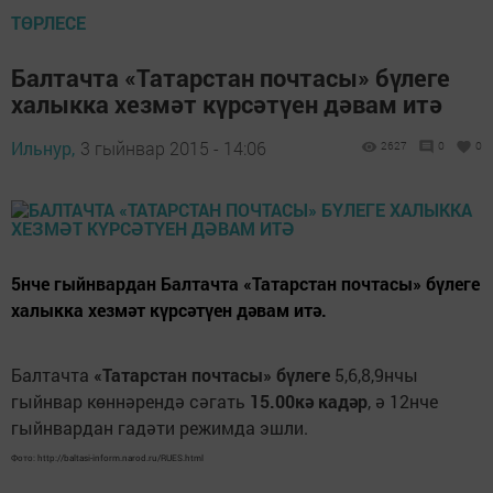
ТӨРЛЕСЕ
Балтачта «Татарстан почтасы» бүлеге
халыкка хезмәт күрсәтүен дәвам итә
Ильнур,
3 гыйнвар 2015 - 14:06
2627
0
0
5нче гыйнвардан Балтачта «Татарстан почтасы» бүлеге
халыкка хезмәт күрсәтүен дәвам итә.
Балтачта
«Татарстан почтасы» бүлеге
5,6,8,9нчы
гыйнвар көннәрендә сәгать
15.00кә кадәр
, ә 12нче
гыйнвардан гадәти режимда эшли.
Фото: http://baltasi-inform.narod.ru/RUES.html