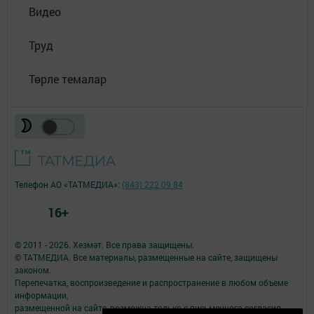
Видео
Труд
Төрле темалар
Телефон АО «ТАТМЕДИА»:
(843) 222 09 84
16+
© 2011 - 2026. Хезмәт. Все права защищены.
© ТАТМЕДИА. Все материалы, размещенные на сайте, защищены
законом.
Перепечатка, воспроизведение и распространение в любом объеме
информации,
размещенной на сайте, возможна только с письменного согласия