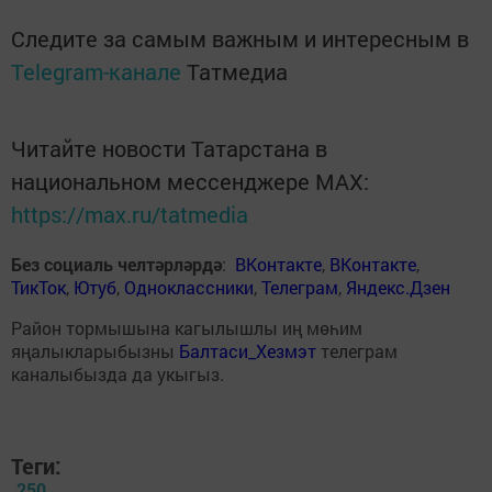
Следите за самым важным и интересным в
Telegram-канале
Татмедиа
Читайте новости Татарстана в
национальном мессенджере MАХ:
https://max.ru/tatmedia
Без социаль челтәрләрдә
:
ВКонтакте
,
ВКонтакте
,
ТикТок
,
Ютуб
,
Одноклассники
,
Телеграм
,
Яндекс.Дзен
Район тормышына кагылышлы иң мөһим
яңалыкларыбызны
Балтаси_Хезмэт
телеграм
каналыбызда да укыгыз.
Теги:
250