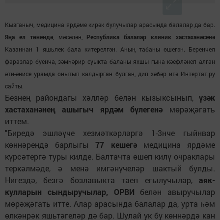
Кызганыч, медицина ярдәме кирәк булучылар арасында балалар да бар.
Яңа ел төнендә
, мәсәлән,
Республика балалар клиник хастаханәсенә
Казаннан 1 яшьлек бала китерелгән. Аның табаны өшегән. Беренчел
фаразлар буенча, зәмһәрир суыкта баланы яхшы гына кәефләнеп алган
әти-әнисе урамда онытып калдырган булган, дип хәбәр итә Интертат.ру
сайты.
Безнең райондагы хәлләр белән кызыксынып,
үзәк
хастаханәнең ашыгыч ярдәм бүлегенә
мөрәҗәгать
иттем.
"Биредә эшләүче хезмәткәрләргә 1-3нче гыйнвар
көннәрендә барлыгы
77 кешегә
медицина ярдәме
күрсәтергә туры килде. Балтачта өшеп килү очраклары
теркәлмәде, ә менә имгәнүчеләр шактый булды.
Нигездә, безгә бозлавыкта таеп егылучылар,
аяк-
кулларын сындыручылар, ОРВИ
белән авыручылар
мөрәҗәгать итте. Алар арасында балалар да, урта һәм
өлкәнрәк яшьтәгеләр дә бар. Шулай ук бу көннәрдә кан