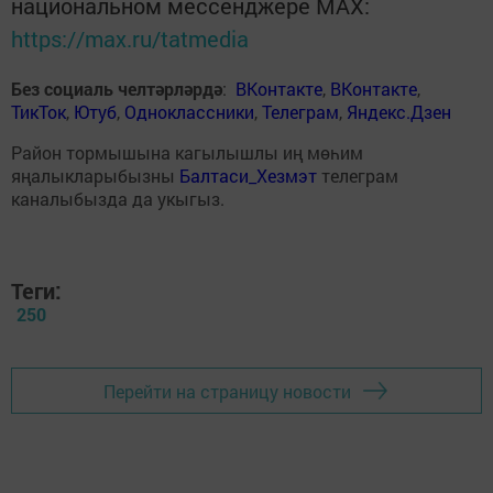
национальном мессенджере MАХ:
https://max.ru/tatmedia
Без социаль челтәрләрдә
:
ВКонтакте
,
ВКонтакте
,
ТикТок
,
Ютуб
,
Одноклассники
,
Телеграм
,
Яндекс.Дзен
Район тормышына кагылышлы иң мөһим
яңалыкларыбызны
Балтаси_Хезмэт
телеграм
каналыбызда да укыгыз.
Теги:
250
Перейти на страницу новости