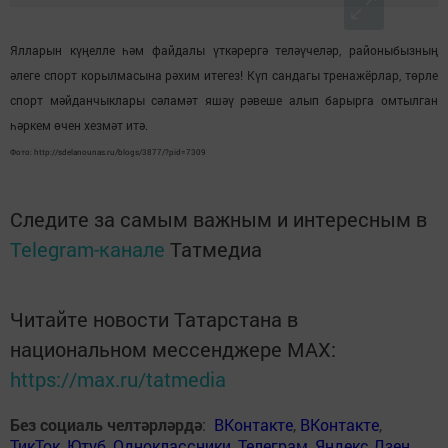
Ялларын күңелле һәм файдалы үткәрергә теләүчеләр, районыбызның
әлеге спорт корылмасына рәхим итегез! Күп сандагы тренажёрлар, төрле
спорт мәйданчыклары сәламәт яшәү рәвеше алып барырга омтылган
һәркем өчен хезмәт итә.
Фото: http://sdelanounas.ru/blogs/3877/?pid=7309
Следите за самым важным и интересным в
Telegram-канале
Татмедиа
Читайте новости Татарстана в
национальном мессенджере MАХ:
https://max.ru/tatmedia
Без социаль челтәрләрдә
:
ВКонтакте
,
ВКонтакте
,
ТикТок
,
Ютуб
,
Одноклассники
,
Телеграм
,
Яндекс.Дзен