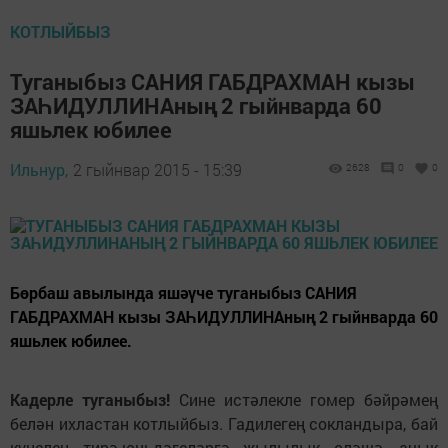
КОТЛЫЙБЫЗ
Туганыбыз САНИЯ ГАБДРАХМАН кызы
ЗАҺИДУЛЛИНАның 2 гыйнварда 60
яшьлек юбилее
Ильнур,
2 гыйнвар 2015 - 15:39
2628
0
0
Бөрбаш авылында яшәүче туганыбыз САНИЯ
ГАБДРАХМАН кызы ЗАҺИДУЛЛИНАның 2 гыйнварда 60
яшьлек юбилее.
Кадерле туганыбыз!
Сине истәлекле гомер бәйрәмең
белән ихластан котлыйбыз. Гадилегең сокландыра, бай
күңелең тирә-юньдәгеләргә җылылык өләшә, ачык