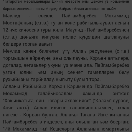
"Татарстан мөселманнары Диния нәзарәте һәм шәхсән үз исемемнән
барлык мөселманнарны Мәүлид бәйрәме белән ихластан котлыйм!
Мәүлид - сөекле Пәйгамбәребез Мөхәммәд
Мостафаның (с.г.в.) туган көне рабигыль-әүвәл аеның
12 нче кичәсенә туры килә. Мәүлид - Пәйгамбәребезнең
(с.г.в.) дөньяга килүенә ихлас күңелдән шатлануны
белдерә торган вакыт.
Мәүлид көнен билгеләп үтү Аллаһ рәсүленең (с.г.в.)
тормышын өйрәнүне, аны олылауны, Коръән аятьләре,
догалар, вәгазьләр укуны үз эченә ала. Пәйгамбәребез
узган юлны һәм аның сөннәт гамәлләрен белү
рухыбызны тәрбияләү, ныгыту булып тора.
Аллаһы Раббыбыз Коръән Кәримендә Пәйгамбәребез
Мөхәммәд галәйһиссәләм хакында әйткән:
"Хакыйкатьтә, син - югары әхлак иясе" ("Каләм" сүрәсе,
4нче аять). Аллаһ илчесе галәйһиссәләмнең әхлак
нигезе - Коръән булган. Аллаһы Тәгалә Изге китапны
Пәйгамбәребезгә иңдереп, аны олылаган һәм боерган:
"Ий Мөхәммәд г-м! Кешеләргә Аллаһның юмартлыгы