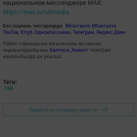
национальном мессенджере MАХ:
https://max.ru/tatmedia
Без социаль челтәрләрдә
:
ВКонтакте
,
ВКонтакте
,
ТикТок
,
Ютуб
,
Одноклассники
,
Телеграм
,
Яндекс.Дзен
Район тормышына кагылышлы иң мөһим
яңалыкларыбызны
Балтаси_Хезмэт
телеграм
каналыбызда да укыгыз.
Теги:
250
Перейти на страницу новости