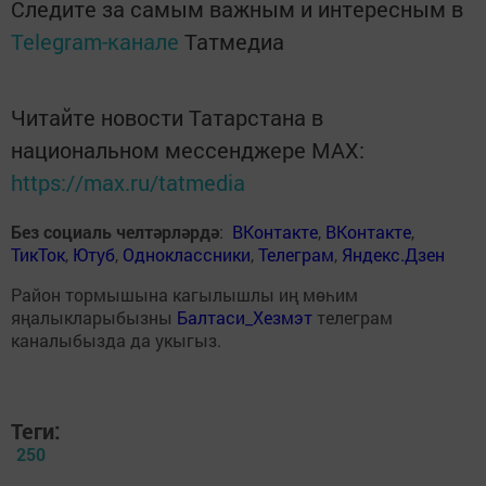
Следите за самым важным и интересным в
Telegram-канале
Татмедиа
Читайте новости Татарстана в
национальном мессенджере MАХ:
https://max.ru/tatmedia
Без социаль челтәрләрдә
:
ВКонтакте
,
ВКонтакте
,
ТикТок
,
Ютуб
,
Одноклассники
,
Телеграм
,
Яндекс.Дзен
Район тормышына кагылышлы иң мөһим
яңалыкларыбызны
Балтаси_Хезмэт
телеграм
каналыбызда да укыгыз.
Теги:
250