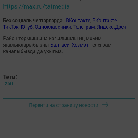
https://max.ru/tatmedia
Без социаль челтәрләрдә
:
ВКонтакте
,
ВКонтакте
,
ТикТок
,
Ютуб
,
Одноклассники
,
Телеграм
,
Яндекс.Дзен
Район тормышына кагылышлы иң мөһим
яңалыкларыбызны
Балтаси_Хезмэт
телеграм
каналыбызда да укыгыз.
Теги:
250
Перейти на страницу новости