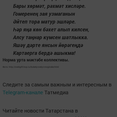
Бары хөрмәт, рәхмәт хисләре.
Гомеренең зая узмаганын
Әйтеп тора матур эшләре.
Һәр яңа көн бәхет алып килсен,
Алсу таңнар күмсен шатлыкка.
Яшәү дәрте янсын йөрәгеңдә
Картаерга бердә ашыкма!
Норма урта мәктәбе коллективы.
Фото: http://cvetigift.hop.ru/bukety-cvety-v-noginske.html
Следите за самым важным и интересным в
Telegram-канале
Татмедиа
Читайте новости Татарстана в