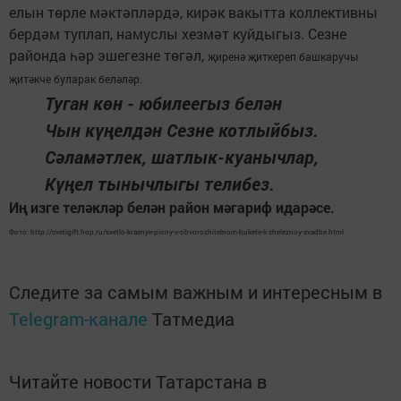
елын төрле мәктәпләрдә, кирәк вакытта коллективны
бердәм туплап, намуслы хезмәт куйдыгыз. Сезне
районда һәр эшегезне төгәл,
җиренә җиткереп башкаручы
җитәкче буларак беләләр.
Туган көн - юбилеегыз белән
Чын күңелдән Сезне котлыйбыз.
Сәламәтлек, шатлык-куанычлар,
Күңел тынычлыгы телибез.
Иң изге теләкләр белән район мәгариф идарәсе.
Фото: http://cvetigift.hop.ru/svetlo-krasnye-piony-v-obvorozhitelnom-bukete-k-zheleznoy-svadbe.html
Следите за самым важным и интересным в
Telegram-канале
Татмедиа
Читайте новости Татарстана в