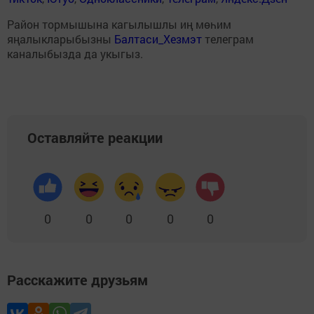
Район тормышына кагылышлы иң мөһим
яңалыкларыбызны
Балтаси_Хезмэт
телеграм
каналыбызда да укыгыз.
Оставляйте реакции
0
0
0
0
0
Расскажите друзьям