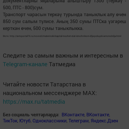
документларны яңаларына алыштыру 1300 (теркәү -
500, ПТС - 800)сум.
Транспорт чарасын теркәү турында таныклык алу өчен
850 сум салым түлисе. Аның 350 сумы ПТСка үзгәреш
керткән өчен, 500 сумы таныклыкка.
Фото: http://avtoportal76.ru/novosti/materinskii-kapital-mozhet-stat-istochnikom-dlja-pokupki-avtomobilja.html
Следите за самым важным и интересным в
Telegram-канале
Татмедиа
Читайте новости Татарстана в
национальном мессенджере MАХ:
https://max.ru/tatmedia
Без социаль челтәрләрдә
:
ВКонтакте
,
ВКонтакте
,
ТикТок
,
Ютуб
,
Одноклассники
,
Телеграм
,
Яндекс.Дзен