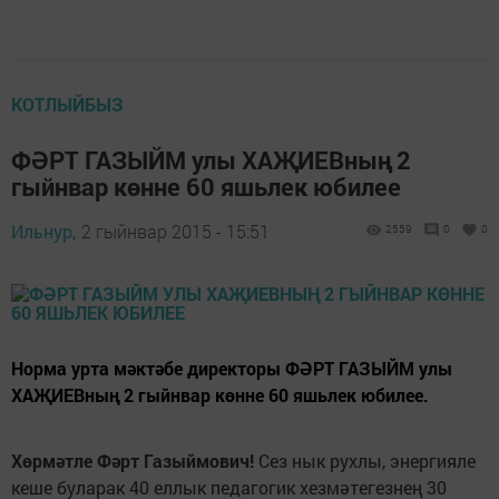
КОТЛЫЙБЫЗ
ФӘРТ ГАЗЫЙМ улы ХАҖИЕВның 2
гыйнвар көнне 60 яшьлек юбилее
Ильнур,
2 гыйнвар 2015 - 15:51
2559
0
0
Норма урта мәктәбе директоры ФӘРТ ГАЗЫЙМ улы
ХАҖИЕВның 2 гыйнвар көнне 60 яшьлек юбилее.
Хөрмәтле Фәрт Газыймович!
Сез нык рухлы, энергияле
кеше буларак 40 еллык педагогик хезмәтегезнең 30