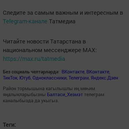
Следите за самым важным и интересным в
Telegram-канале
Татмедиа
Читайте новости Татарстана в
национальном мессенджере MАХ:
https://max.ru/tatmedia
Без социаль челтәрләрдә
:
ВКонтакте
,
ВКонтакте
,
ТикТок
,
Ютуб
,
Одноклассники
,
Телеграм
,
Яндекс.Дзен
Район тормышына кагылышлы иң мөһим
яңалыкларыбызны
Балтаси_Хезмэт
телеграм
каналыбызда да укыгыз.
Теги: