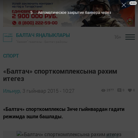
4
Автоматическое закрытие баннера через
БАЛТАЧ ЯҢАЛЫКЛАРЫ
16+
"Хезмәт" газетасы - Балтач районы
СПОРТ
«Балтач» спорткомплексына рәхим
итегез
Ильнур,
3 гыйнвар 2015 - 10:27
2577
0
0
«Балтач» спорткомплексы 3нче гыйнвардан гадәти
режимда эшли башлады.