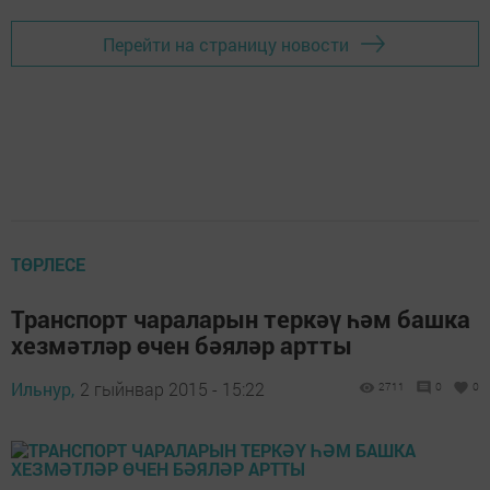
Перейти на страницу новости
ТӨРЛЕСЕ
Транспорт чараларын теркәү һәм башка
хезмәтләр өчен бәяләр артты
Ильнур,
2 гыйнвар 2015 - 15:22
2711
0
0