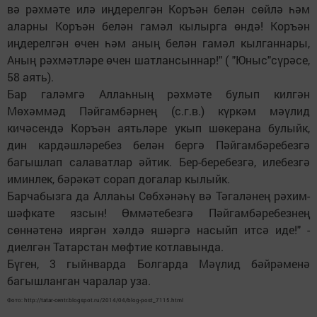
вә рәхмәте илә иңдерелгән Коръән белән сөйлә һәм
аларны Коръән белән гамәл кылырга өндә! Коръән
иңдерелгән өчен һәм аның белән гамәл кылганнары,
Аның рәхмәтләре өчен шатлансыннар!" ( "Юныс"сүрәсе,
58 аять).
Бар галәмгә Аллаһның рәхмәте булып килгән
Мөхәммәд Пәйгамбәрнең (с.г.в.) күркәм мәүлид
кичәсендә Коръән аятьләре укып шөкерана булыйк,
дин кардәшләребез белән бергә Пәйгамбәребезгә
багышлап салаватлар әйтик. Бер-беребезгә, илебезгә
иминлек, бәрәкәт сорап догалар кылыйк.
Барчабызга да Аллаһы Сөбхәнәһү вә Тәгаләнең рәхим-
шәфкате язсын! Өммәтебезгә Пәйгамбәребезнең
сөннәтенә ияргән хәлдә яшәргә насыйп итсә иде!" -
диелгән Татарстан мөфтие котлавында.
Бүген, 3 гыйнварда Болгарда Мәүлид бәйрәменә
багышланган чаралар уза.
Фото: http://tatar-centr.blogspot.ru/2014/04/blog-post_7115.html