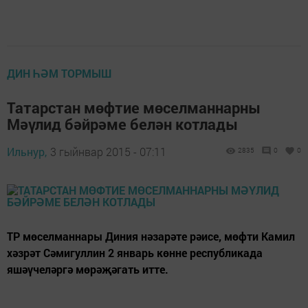
ДИН ҺӘМ ТОРМЫШ
Татарстан мөфтие мөселманнарны
Мәүлид бәйрәме белән котлады
Ильнур,
3 гыйнвар 2015 - 07:11
2835
0
0
ТР мөселманнары Диния нәзарәте рәисе, мөфти Камил
хәзрәт Сәмигуллин 2 январь көнне республикада
яшәүчеләргә мөрәҗәгать итте.