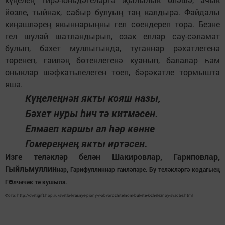
йөзле, тыйнак, сабыр булуың таң калдыра. Файдалы
киңәшләрең якыннарыңны гел сөендереп тора. Безне
гел шулай шатландырып, озак еллар сау-сәламәт
булып, бәхет муллыгында, туганнар рәхәтлегенә
төренеп, гаиләң бөтенлегенә куанып, балалар һәм
оныклар шәфкатьлелеген тоеп, бәрәкәтле тормышта
яшә.
Күңелеңнән якты кояш назы,
Бәхет нуры һич тә китмәсен.
Елмаеп каршы ал һәр көнне
Гомереңнең якты иртәсен.
Изге теләкләр белән Шакировлар, Гариповлар,
Гыйльмуллин
нар, Гарифуллиннар гаиләләре. Бу теләкләргә кодагыең
ө
Г
лчәчәк
тә кушыла.
Фото: http://cvetigift.hop.ru/svetlo-krasnye-piony-v-obvorozhitelnom-bukete-k-zheleznoy-svadbe.html