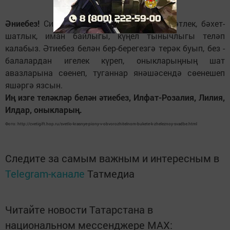
Әниебез!
Сиңа озын гомер, ныклы сәламәтлек, бәхет-
шатлык, иман байлыгы, күңел тынычлыгы теләп
калабыз. Әтиебез белән бер-берегезгә терәк буып, без -
балалардан игелек күреп, оныкларыңның шат
авазларына сөенеп, туганнар янәшәсендә сөенешеп
яшәргә язсын.
Иң изге теләкләр белән әтиебез, Илфат-Розалия, Лилия,
Илдар, оныкларың.
Фото: http://cvetigift.hop.ru/svetlo-krasnye-piony-v-obvorozhitelnom-bukete-k-zheleznoy-svadbe.html
Следите за самым важным и интересным в
Telegram-канале
Татмедиа
Читайте новости Татарстана в
национальном мессенджере MАХ: