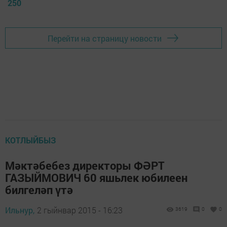
250
Перейти на страницу новости
КОТЛЫЙБЫЗ
Мәктәбебез директоры ФӘРТ
ГАЗЫЙМОВИЧ 60 яшьлек юбилеен
билгеләп үтә
Ильнур,
2 гыйнвар 2015 - 16:23
3619
0
0