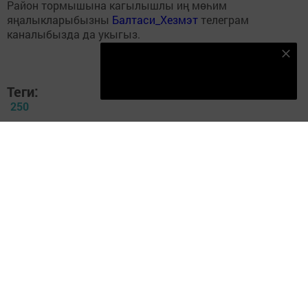
Район тормышына кагылышлы иң мөһим
яңалыкларыбызны
Балтаси_Хезмэт
телеграм
каналыбызда да укыгыз.
Безнең Яндекс Дзен каналына языл
Подписаться
Теги:
250
Перейти на страницу новости