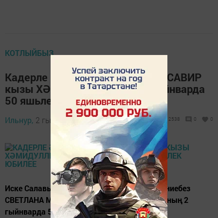
КОТЛЫЙБЫЗ
Кадерле әниебез СВЕТЛАНА МУСАВИР
кызы ХӘМИДУЛЛИНАның 2 гыйнварда
50 яшьлек юбилее
Ильнур,
2 гыйнвар 2015 - 16:14
2538
0
0
Иске Салавыч авылында яшәүче кадерле әниебез
СВЕТЛАНА МУСАВИР кызы ХӘМИДУЛЛИНАның 2
гыйнварда 50 яшьлек юбилее.