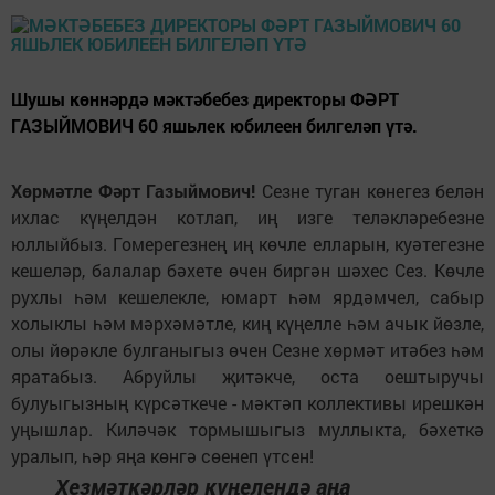
Шушы көннәрдә мәктәбебез директоры ФӘРТ
ГАЗЫЙМОВИЧ 60 яшьлек юбилеен билгеләп үтә.
Хөрмәтле Фәрт Газыймович!
Сезне туган көнегез белән
ихлас күңелдән котлап, иң изге теләкләребезне
юллыйбыз. Гомерегезнең иң көчле елларын, куәтегезне
кешеләр, балалар бәхете өчен биргән шәхес Сез. Көчле
рухлы һәм кешелекле, юмарт һәм ярдәмчел, сабыр
холыклы һәм мәрхәмәтле, киң күңелле һәм ачык йөзле,
олы йөрәкле булганыгыз өчен Сезне хөрмәт итәбез һәм
яратабыз. Абруйлы җитәкче, оста оештыручы
булуыгызның күрсәткече - мәктәп коллективы ирешкән
уңышлар. Киләчәк тормышыгыз муллыкта, бәхеткә
уралып, һәр яңа көнгә сөенеп үтсен!
Хезмәткәрләр күңелендә аңа