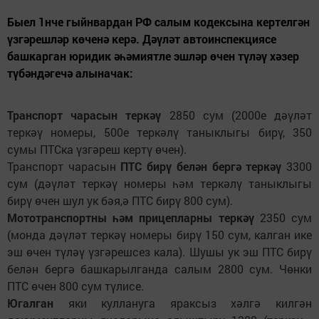
Быел 1нче гыйнвардан РФ салым кодексына кертелгән
үзгәрешләр көченә керә. Дәүләт автоинспекциясе
башкарган юридик әһәмиятле эшләр өчен түләү хәзер
түбәндәгечә алыначак:
Транспорт чарасын теркәү
2850 сум (2000е дәүләт
теркәү номеры, 500е теркәлү таныклыгы бирү, 350
сумы ПТСка үзгәреш кертү өчен).
Транспорт чарасын
ПТС бирү белән бергә теркәү
3300
сум (дәүләт теркәү номеры һәм теркәлү таныклыгы
бирү өчен шул ук бәя,ә ПТС бирү 800 сум).
Мототранспортны һәм прицепларны теркәү
2350 сум
(монда дәүләт теркәү номеры бирү 150 сум, калган ике
эш өчен түләү үзгәрешсез кала). Шушы ук эш ПТС бирү
белән бергә башкарылганда салым 2800 сум. Чөнки
ПТС өчен 800 сум түлисе.
Югалган
яки куллануга яраксыз хәлгә килгән