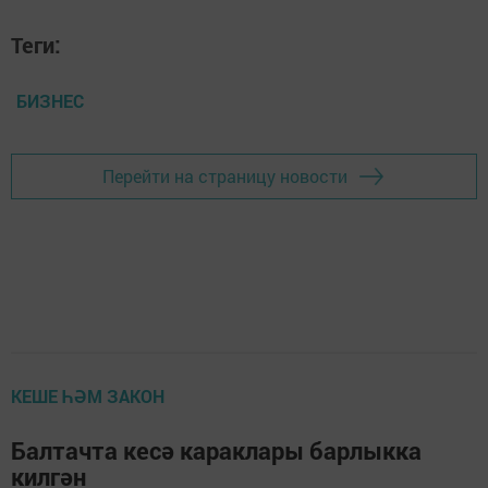
Теги:
БИЗНЕС
Перейти на страницу новости
КЕШЕ ҺӘМ ЗАКОН
Балтачта кесә караклары барлыкка
килгән