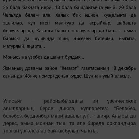
26 бала бакчага йөри, 13 бала башлангычта укый, 20 бала
Чепьяда белем ала. Халык бик эшчән, хуҗалыкта да
эшлиләр, күп итеп мал-туар да асрыйлар, шабашта
йөрүчеләр дә, Казанга барып эшләүчеләр дә бар... – әмма
барысы да шушында яши, нигезен бетерми, ныгыта,
матурлый, яңарта...
Монысына үзебез дә шаһит булдык
...
Язманың дәвамы район “Хезмәт” газетасының 8 декабрь
санында (48нче номер) дөнья күрде. Шуннан укый аласыз.
Улисьял – районыбыздагы иң үзенчәлекле
авылларның берсе диюгә, күпләрегез: “Беләбез,
беләбез, бердәнбер мари авылы ул”, – дияр. Анысы да
дөрес, әмма моннан тыш та әле биредә сокландыра
торган үзгәлекләр байтак булып чыкты.