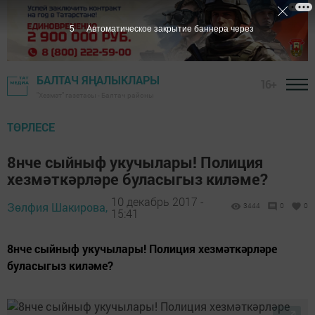
4
Автоматическое закрытие баннера через
БАЛТАЧ ЯҢАЛЫКЛАРЫ
16+
"Хезмәт" газетасы - Балтач районы
ТӨРЛЕСЕ
8нче сыйныф укучылары! Полиция
хезмәткәрләре буласыгыз киләме?
10 декабрь 2017 -
Зөлфия Шакирова,
3444
0
0
15:41
8нче сыйныф укучылары! Полиция хезмәткәрләре
буласыгыз киләме?