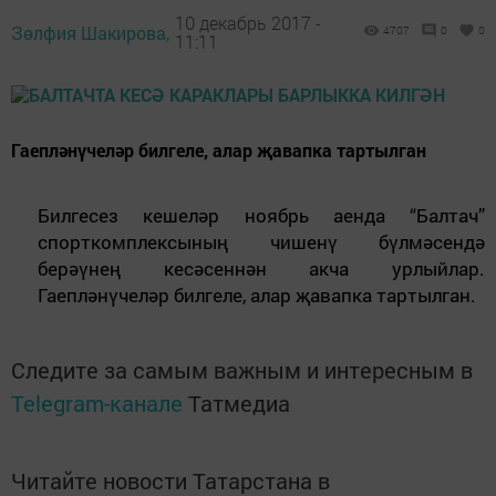
10 декабрь 2017 -
Зөлфия Шакирова,
4707
0
0
11:11
Гаепләнүчеләр билгеле, алар җавапка тартылган
Билгесез кешеләр ноябрь аенда “Балтач”
спорткомплексының чишенү бүлмәсендә
берәүнең кесәсеннән акча урлыйлар.
Гаепләнүчеләр билгеле, алар җавапка тартылган.
Следите за самым важным и интересным в
Telegram-канале
Татмедиа
Читайте новости Татарстана в