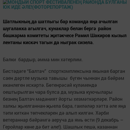
Шатлыкның да шатлыгы бар команда яңа ачылган
шугалакка агылгач, кунаклар белән бергә район
башкарма комитеты җитәкчесе Рамил Шакиров кызыл
лентаны кискәч тагын да ныграк сизелә.
Бәлки бардыр, әмма мин хәтерлим.
Бистәдәге “Балтач” спорткомплексына якыная барган
саен дәртле музыка тавышы бүген чыннан да бәйрәм
икәнлеген искәртә. Бөтенрәсәй күләмендә
оештырылган чара булса да, музыка куючылары
безнең Балтач мәдәният йорты хезмәткәрләре. Район
халкы җыелганнан-җыела бара, гаиләләр хәтта әле яңа
тәпи киткән төпчекләрен дә алып килгән. Хәрби
ветераннар бәйрәмгә аеруча да ямь өсти (9 декабрь –
Геройлар көне дә бит әле!). Шашлык пешә, казаннан