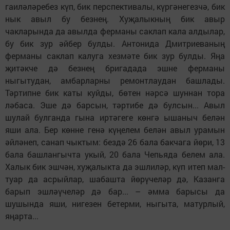
гаиләләребез күп, бик перспективалы, күргәнегезчә, бик
нык авыл бу безнең. Хуҗалыкның бик авыр
чакларында да авылда ферманы саклап кала алдылар,
бу бик зур әйбер булды. Антонида Дмитриеваның
ферманы саклап калуга хезмәте бик зур булды. Яңа
җитәкче дә безнең бригадада эшне ферманы
ныгытудан, амбарларны ремонтлаудан башлады.
Тәртипне бик каты куйды, бөтен нәрсә шуннан тора
ләбаса. Эше дә барсын, тәртибе дә булсын... Авыл
шулай булганда гына иртәгеге көнгә ышаныч белән
яши ала. Бер көнне генә күңелем белән авыл урамын
әйләнеп, санап чыктым: бездә 26 бала бакчага йөри, 13
бала башлангычта укый, 20 бала Чепьяда белем ала.
Халык бик эшчән, хуҗалыкта да эшлиләр, күп итеп мал-
туар да асрыйлар, шабашта йөрүчеләр дә, Казанга
барып эшләүчеләр дә бар... – әмма барысы да
шушында яши, нигезен бетерми, ныгыта, матурлый,
яңарта...