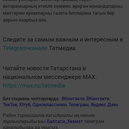
ветераннарның итекле хоккеен, җиңгән командаларны,
мөхтәрәм кунакларны газета битләренә тагын бер
аерым язарбыз әле.
Следите за самым важным и интересным в
Telegram-канале
Татмедиа
Читайте новости Татарстана в
национальном мессенджере MАХ:
https://max.ru/tatmedia
Без социаль челтәрләрдә
:
ВКонтакте
,
ВКонтакте
,
ТикТок
,
Ютуб
,
Одноклассники
,
Телеграм
,
Яндекс.Дзен
Район тормышына кагылышлы иң мөһим
яңалыкларыбызны
Балтаси_Хезмэт
телеграм
каналыбызда да укыгыз.