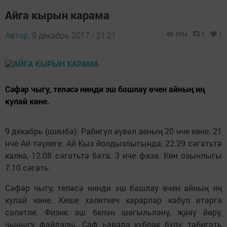
Айга кырын карама
Автор,
9 декабрь 2017 - 21:21
3594
0
1
Сәфәр чыгу, теләсә нинди эш башлау өчен айның иң
кулай көне.
9 декабрь (шимбә). Рабигүл әүвәл аеның 20 нче көне. 21
нче Ай тәүлеге. Ай Кыз йолдызлыгында, 22.29 сәгатьтә
калка, 12.08 сәгатьтә бата. 3 нче фаза. Көн озынлыгы
7.10 сәгать.
Сәфәр чыгу, теләсә нинди эш башлау өчен айның иң
кулай көне. Кеше хәл­иткеч карарлар кабул итәргә
сәләтле. Физик эш белән шөгыльләнү, җәяү йөрү,
чыныгу файдалы. Саф һавада күбрәк булу, табигать