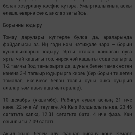
белән хозурлану кәефне күтәрә. Умырткалыкның аскы
өлеше, әвернә сөяк, аяклар зәгыйфь.
Борынны юдыру
Томау дарулары күптөрле булса да, араларында
файдалысы аз. Иң гади һәм нәтиҗәле чара – борын
куышлыкларын юдыру. Ярты стакан кайнаган суга
ярты чәй кашыгы тоз, чирек чәй кашыгы сода салырга,
1-2 тамчы йод тамызырга да, шуның белән тамак өстен
көненә 3-4 тапкыр юдырырга кирәк (бер борын тишеген
томалап, икенчесе белән тозлы суны эчкә суырып
алалар һәм авыз аша чыгаралар).
10 декабрь (якшәмбе). Рабигүл әүвәл аеның 21 нче
көне. 22 нче Ай тәүлеге. Ай Кыз йолдызлыгында, 23.46
сәгатьтә калка, 12.31 сәгатьтә бата. 4 нче фаза. Көн
озынлыгы 7.09 сәгать.
Акыл җыю, белем алу, фәннәр өйрәнү көне. Юмарт