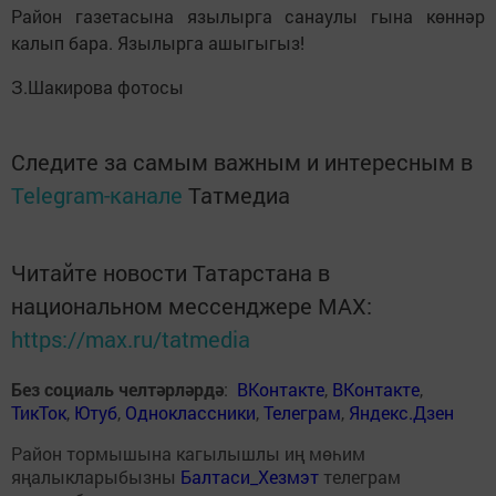
Район газетасына язылырга санаулы гына көннәр
калып бара. Язылырга ашыгыгыз!
З.Шакирова фотосы
Следите за самым важным и интересным в
Telegram-канале
Татмедиа
Читайте новости Татарстана в
национальном мессенджере MАХ:
https://max.ru/tatmedia
Без социаль челтәрләрдә
:
ВКонтакте
,
ВКонтакте
,
ТикТок
,
Ютуб
,
Одноклассники
,
Телеграм
,
Яндекс.Дзен
Район тормышына кагылышлы иң мөһим
яңалыкларыбызны
Балтаси_Хезмэт
телеграм