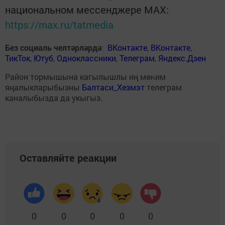
национальном мессенджере MАХ:
https://max.ru/tatmedia
Без социаль челтәрләрдә
:
ВКонтакте
,
ВКонтакте
,
ТикТок
,
Ютуб
,
Одноклассники
,
Телеграм
,
Яндекс.Дзен
Район тормышына кагылышлы иң мөһим
яңалыкларыбызны
Балтаси_Хезмэт
телеграм
каналыбызда да укыгыз.
Оставляйте реакции
0
0
0
0
0