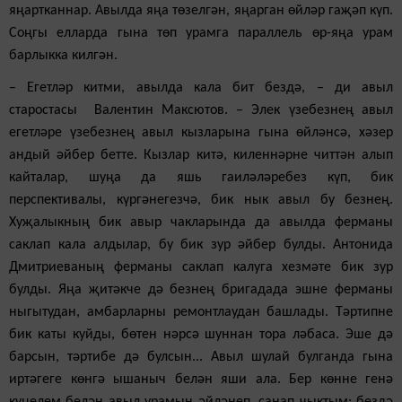
яңартканнар. Авылда яңа төзелгән, яңарган өйләр гаҗәп күп.
Соңгы елларда гына төп урамга параллель өр-яңа урам
барлыкка килгән.
– Егетләр китми, авылда кала бит бездә, – ди авыл
старостасы Валентин Максютов. – Элек үзебезнең авыл
егетләре үзебезнең авыл кызларына гына өйләнсә, хәзер
андый әйбер бетте. Кызлар китә, киленнәрне читтән алып
кайталар, шуңа да яшь гаиләләребез күп, бик
перспективалы, күргәнегезчә, бик нык авыл бу безнең.
Хуҗалыкның бик авыр чакларында да авылда ферманы
саклап кала алдылар, бу бик зур әйбер булды. Антонида
Дмитриеваның ферманы саклап калуга хезмәте бик зур
булды. Яңа җитәкче дә безнең бригадада эшне ферманы
ныгытудан, амбарларны ремонтлаудан башлады. Тәртипне
бик каты куйды, бөтен нәрсә шуннан тора ләбаса. Эше дә
барсын, тәртибе дә булсын... Авыл шулай булганда гына
иртәгеге көнгә ышаныч белән яши ала. Бер көнне генә
күңелем белән авыл урамын әйләнеп, санап чыктым: бездә