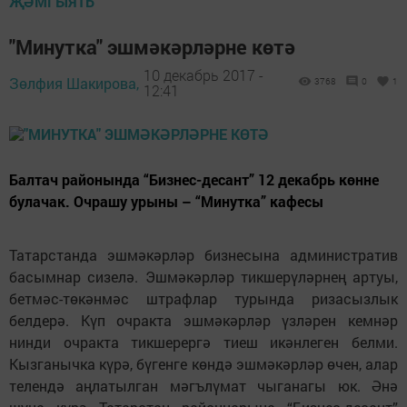
ҖӘМГЫЯТЬ
"Минутка" эшмәкәрләрне көтә
10 декабрь 2017 -
Зөлфия Шакирова,
3768
0
1
12:41
Балтач районында “Бизнес-десант” 12 декабрь көнне
булачак. Очрашу урыны – “Минутка” кафесы
Татарстанда эшмәкәрләр бизнесына административ
басымнар сизелә. Эшмәкәрләр тикшерүләрнең артуы,
бетмәс-төкәнмәс штрафлар турында ризасызлык
белдерә. Күп очракта эшмәкәрләр үзләрен кемнәр
нинди очракта тикшерергә тиеш икәнлеген белми.
Кызганычка күрә, бүгенге көндә эшмәкәрләр өчен, алар
телендә аңлатылган мәгълүмат чыганагы юк. Әнә