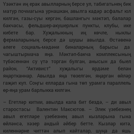
Үзәктән иң ерак авылларның берсе ул, табигатьнең бик
матур почмагына урнашкан, авылга кадәр асфальт юл
килгән, газы-суы кергән, башлангыч мәктәп, балалар
бакчасы, фельдшер-акушерлык пункты, клубы, ике
кибете бар. Хуҗалыкның иң көчле, ныклы
фермаларының берсе дә шушы авылда. Өстәвенә
әлеге социаль-мәдәни биналарның барысы да
чагыштырмача яңа. Мәктәп-бакча комплексының
түбәсеннән су үтә торган булган, анысын да быел
район, “Активист” хуҗалыгы ярдәме белән
яңартканнар. Авылда яңа төзелгән, яңарган өйләр
гаҗәп күп. Соңгы елларда гына төп урамга параллель
өр-яңа урам барлыкка килгән.
– Егетләр китми, авылда кала бит бездә, – ди авыл
старостасы Валентин Максютов. – Элек үзебезнең
авыл егетләре үзебезнең авыл кызларына гына
өйләнсә, хәзер андый әйбер бетте. Кызлар китә,
киленнәрне читтән алып кайталар, шуңа да яшь