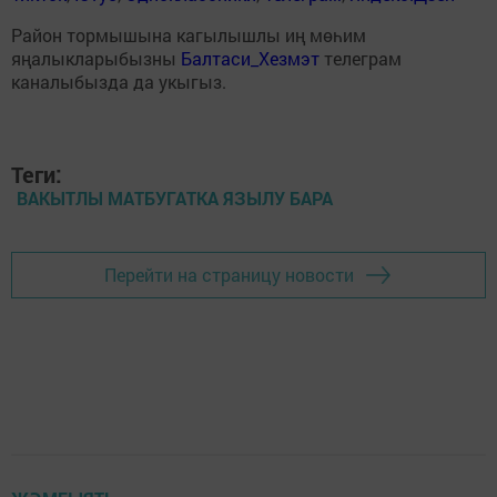
Район тормышына кагылышлы иң мөһим
яңалыкларыбызны
Балтаси_Хезмэт
телеграм
каналыбызда да укыгыз.
Теги:
ВАКЫТЛЫ МАТБУГАТКА ЯЗЫЛУ БАРА
Перейти на страницу новости