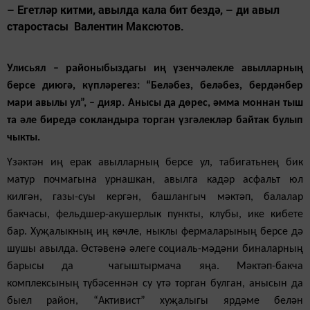
– Егетләр китми, авылда кала бит бездә, – ди авыл
старостасы Валентин Максютов.
Улисьял – районыбыздагы иң үзенчәлекле авылларның
берсе диюгә, күпләрегез: “Беләбез, беләбез, бердәнбер
мари авылы ул”, – дияр. Анысы да дөрес, әмма моннан тыш
та әле биредә сокландыра торган үзгәлекләр байтак булып
чыкты.
Үзәктән иң ерак авылларның берсе ул, табигатьнең бик
матур почмагына урнашкан, авылга кадәр асфальт юл
килгән, газы-суы кергән, башлангыч мәктәп, балалар
бакчасы, фельдшер-акушерлык пункты, клубы, ике кибете
бар. Хуҗалыкның иң көчле, ныклы фермаларының берсе дә
шушы авылда. Өстәвенә әлеге социаль-мәдәни биналарның
барысы да чагыштырмача яңа. Мәктәп-бакча
комплексының түбәсеннән су үтә торган булган, анысын да
быел район, “Активист” хуҗалыгы ярдәме белән