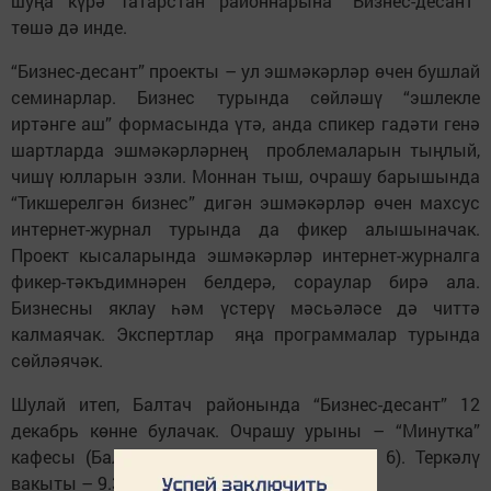
шуңа күрә Татарстан районнарына “Бизнес-десант”
төшә дә инде.
“Бизнес-десант” проекты – ул эшмәкәрләр өчен бушлай
семинарлар. Бизнес турында сөйләшү “эшлекле
иртәнге аш” формасында үтә, анда спикер гадәти генә
шартларда эшмәкәрләрнең проблемаларын тыңлый,
чишү юлларын эзли. Моннан тыш, очрашу барышында
“Тикшерелгән бизнес” дигән эшмәкәрләр өчен махсус
интернет-журнал турында да фикер алышыначак.
Проект кысаларында эшмәкәрләр интернет-журналга
фикер-тәкъдимнәрен белдерә, сораулар бирә ала.
Бизнесны яклау һәм үстерү мәсьәләсе дә читтә
калмаячак. Экспертлар яңа программалар турында
сөйләячәк.
Шулай итеп, Балтач районында “Бизнес-десант” 12
декабрь көнне булачак. Очрашу урыны – “Минутка”
кафесы (Балтач бистәсе, Сәлахов урамы, 6). Теркәлү
вакыты – 9.30. Башлана: 10.00 сәгатьтә.