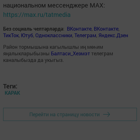
национальном мессенджере MАХ:
https://max.ru/tatmedia
Без социаль челтәрләрдә
:
ВКонтакте
,
ВКонтакте
,
ТикТок
,
Ютуб
,
Одноклассники
,
Телеграм
,
Яндекс.Дзен
Район тормышына кагылышлы иң мөһим
яңалыкларыбызны
Балтаси_Хезмэт
телеграм
каналыбызда да укыгыз.
Теги:
КАРАК
Перейти на страницу новости