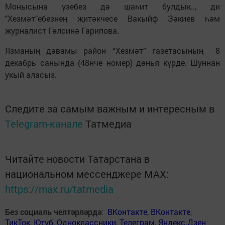
Монысына үзебез дә шаһит булдык.., ди
"Хезмәт"ебезнең җитәкчесе Вакыйф Зәкиев һәм
журналист Гөлсинә Гарипова.
Язманың дәвамы район “Хезмәт” газетасының 8
декабрь санында (48нче номер) дөнья күрде. Шуннан
укый аласыз.
Следите за самым важным и интересным в
Telegram-канале
Татмедиа
Читайте новости Татарстана в
национальном мессенджере MАХ:
https://max.ru/tatmedia
Без социаль челтәрләрдә
:
ВКонтакте
,
ВКонтакте
,
ТикТок
,
Ютуб
,
Одноклассники
,
Телеграм
,
Яндекс.Дзен