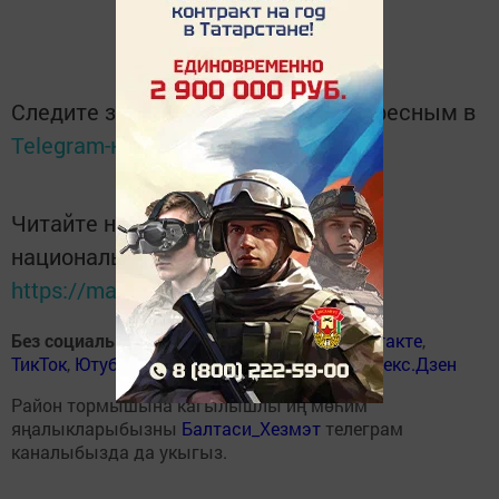
Следите за самым важным и интересным в
Telegram-канале
Татмедиа
Читайте новости Татарстана в
национальном мессенджере MАХ:
https://max.ru/tatmedia
Без социаль челтәрләрдә
:
ВКонтакте
,
ВКонтакте
,
ТикТок
,
Ютуб
,
Одноклассники
,
Телеграм
,
Яндекс.Дзен
Район тормышына кагылышлы иң мөһим
яңалыкларыбызны
Балтаси_Хезмэт
телеграм
каналыбызда да укыгыз.