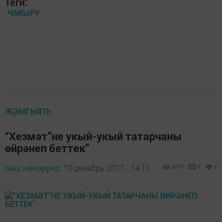
Теги:
ЧАКЫРУ
ҖӘМГЫЯТЬ
“Хезмәт”не укый-укый татарчаны
өйрәнеп беттек”
Баш мөхәррир,
10 декабрь 2017 - 14:11
3315
0
0