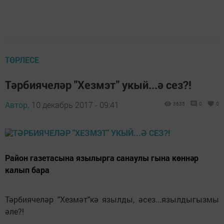
ТӨРЛЕСЕ
Тәрбиячеләр "Хезмэт" укый...ә сез?!
Автор,
10 декабрь 2017 - 09:41
3635
0
0
Район газетасына язылырга санаулы гына көннәр
калып бара
Тәрбиячеләр "Хезмәт"кә язылды, әсез...язылдыгызмы
әле?!