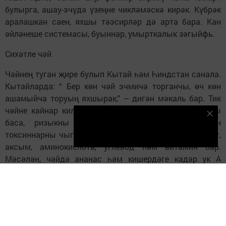
булырга, ашау-эчүдә үзеңне чикләмәскә кирәк. Күбрәк
аралашкан саен, яхшы тәэсирләр дә арта бара. Кан
әйләнеше системасы, буыннар, умырткалык зәгыйфь.
Сихәтле чәй
Чәйнең туган җире булып Кытай һәм Һиндстан санала.
Кытайларда: “ Бер көн чәй эчмичә торганчы, өч көн
ашамыйча торуың яхшырак,” – дигән мәкаль бар. Тик
чәйне кайнар килеш эчү генә файдалы. Чәй сусауны
Безнең Яндекс Дзен каналына языл
баса, ризыкны эшкәртүгә булыша, организмнан
Подписаться
токсиннарны чыгара. Анда 500 гә якын микроэлемент,
аксым, аминокислота, углевод һәм витамин бар.
Мәсәлән, чәйдә ананас һәм кишердәге кадәр үк А
витамины исәпләнә. Көн саен чәй эчү организмны С
витаминына туендыра, җәй көне исә тир белән бүленеп
чыккан кальций микъдарын тулыландырып тора.
11 декабрь (дүшәмбе). Рабигүл әүвәл аеның 22 нче