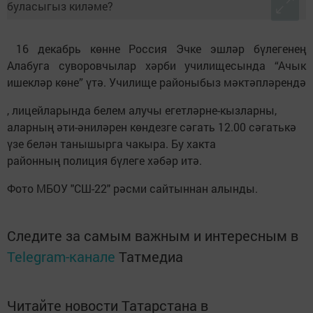
16 декабрь көнне Россия Эчке эшләр бүлегенең
Алабуга суворовчылар хәрби училищесында “Ачык
ишекләр көне” үтә. Училище районыбыз мәктәпләрендә
, лицейларында белем алучы егетләрне-кызларны,
аларның әти-әниләрен көндезге сәгать 12.00 сәгатькә
үзе белән танышырга чакыра. Бу хакта
районның полиция бүлеге хәбәр итә.
Фото МБОУ "СШ-22" рәсми сайтыннан алынды.
Следите за самым важным и интересным в
Telegram-канале
Татмедиа
Читайте новости Татарстана в