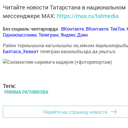
Читайте новости Татарстана в национальном
мессенджере MАХ:
https://max.ru/tatmedia
Без социаль челтәрләрдә
:
ВКонтакте
,
ВКонтакте
,
ТикТок
,
Одноклассники
,
Телеграм
,
Яндекс.Дзен
Район тормышына кагылышлы иң мөһим яңалыкларыб
Балтаси_Хезмэт
телеграм каналыбызда да укыгыз.
Теги:
РИММА РАТНИКОВА
Перейти на страницу новости