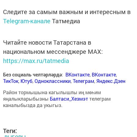
Следите за самым важным и интересным в
Telegram-канале
Татмедиа
Читайте новости Татарстана в
национальном мессенджере MАХ:
https://max.ru/tatmedia
Без социаль челтәрләрдә
:
ВКонтакте
,
ВКонтакте
,
ТикТок
,
Ютуб
,
Одноклассники
,
Телеграм
,
Яндекс.Дзен
Район тормышына кагылышлы иң мөһим
яңалыкларыбызны
Балтаси_Хезмэт
телеграм
каналыбызда да укыгыз.
Теги: