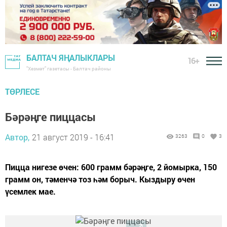
БАЛТАЧ ЯҢАЛЫКЛАРЫ
16+
"Хезмәт" газетасы - Балтач районы
ТӨРЛЕСЕ
Бәрәңге пиццасы
Автор,
21 август 2019 - 16:41
3263
0
3
Пицца нигезе өчен: 600 грамм бәрәңге, 2 йомырка, 150
грамм он, тәменчә тоз һәм борыч. Кыздыру өчен
үсемлек мае.