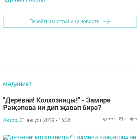
Перейти на страницу новости
МӘДӘНИЯТ
"Дерёвни! Колхозницы!" - Замирә
Рәҗәпова ни дип җавап бирә?
Автор,
21 август 2019 - 15:36
3710
0
3