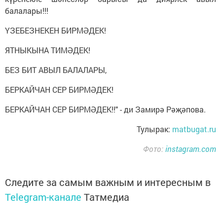
балалары!!!
ҮЗЕБЕЗНЕКЕН БИРМӘДЕК!
ЯТНЫКЫНА ТИМӘДЕК!
БЕЗ БИТ АВЫЛ БАЛАЛАРЫ,
БЕРКАЙЧАН СЕР БИРМӘДЕК!
БЕРКАЙЧАН СЕР БИРМӘДЕК!!" - ди Замирә Рәҗәпова.
Тулырак:
matbugat.ru
Фото:
instagram.com
Следите за самым важным и интересным в
Telegram-канале
Татмедиа