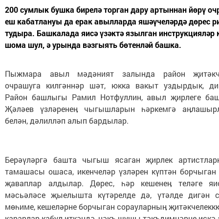
200 сумлык бушка бирелә торган дару артыннан йөрү о
еш кабатлануы да ерак авылларда яшәүчеләрдә дөрес 
тудыра. Башкалада яисә үзәктә язылган инструкцияләр 
шома шул, ә урында вәзгыять бөтенләй башка.
Пыжмара авыл мәдәният залында район җитәкч
очрашуга килгәннәр шәт, юкка вакыт уздырдык, ди
Район башлыгы Рамил Нотфуллин, авыл җирлеге ба
Җәләев үзләренеӊ чыгышларын һәркемгә аӊлашыр
белән, дәлилләп алып бардылар.
Берәүләргә башта чыгыш ясаган җирлек артистлар
тамашасы ошаса, икенчеләр үзләрен күптән борчыган
җаваплар алдылар. Дөрес, һәр кешенеӊ теләге яи
мәсьәләсе җыелышта күтәрелде дә, үтәлде дигән с
мөһиме, кешеләрне борчыган сорауларныӊ җитәкчелеккк
карарлар кабул иткәндә, нәкъ шушы тәкъдимнәрне искә а