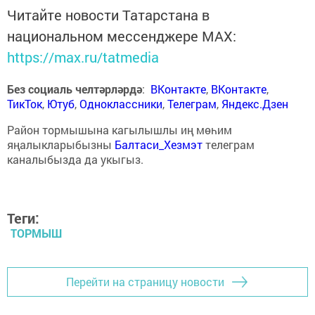
Читайте новости Татарстана в
национальном мессенджере MАХ:
https://max.ru/tatmedia
Без социаль челтәрләрдә
:
ВКонтакте
,
ВКонтакте
,
ТикТок
,
Ютуб
,
Одноклассники
,
Телеграм
,
Яндекс.Дзен
Район тормышына кагылышлы иң мөһим
яңалыкларыбызны
Балтаси_Хезмэт
телеграм
каналыбызда да укыгыз.
Теги:
ТОРМЫШ
Перейти на страницу новости