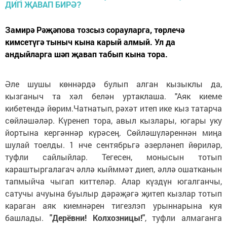
Замирә Рәҗәпова тозсыз сорауларга, төрлечә
кимсетүгә тыныч кына карый алмый. Ул да
андыйларга шәп җавап табып кына тора.
Әле шушы көннәрдә булып алган кызыклы да,
кызганыч та хәл белән уртаклаша. "Аяк киеме
кибетендә йөрим.Чатнатып, рәхәт итеп ике кыз татарча
сөйләшәләр. Күренеп тора, авыл кызлары, югары уку
йортына кергәннәр күрәсең. Сөйләшүләреннән миңа
шулай тоелды. 1 нче сентябрьгә әзерләнеп йөриләр,
туфли сайлыйлар. Тегесен, монысын тотып
караштыргалагач әллә кыйммәт диеп, әллә ошатканын
тапмыйча чыгап киттеләр. Алар күздүн югалганчы,
сатучы ачуына буылыр дәрәҗәгә җитеп кызлар тотып
караган аяк киемнәрен тигезлэп урыннарына куя
башлады.
"Дерёвни! Колхозницы!"
, туфли алмаганга