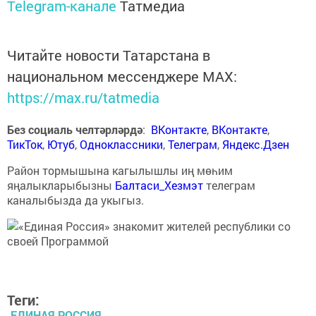
Telegram-канале
Татмедиа
Читайте новости Татарстана в
национальном мессенджере MАХ:
https://max.ru/tatmedia
Без социаль челтәрләрдә
:
ВКонтакте
,
ВКонтакте
,
ТикТок
,
Ютуб
,
Одноклассники
,
Телеграм
,
Яндекс.Дзен
Район тормышына кагылышлы иң мөһим
яңалыкларыбызны
Балтаси_Хезмэт
телеграм
каналыбызда да укыгыз.
Теги:
ЕДИНАЯ РОССИЯ