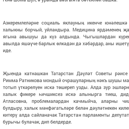
Азкеремлеләрне социаль яклауныӊ икенче юнәлешк
халыкны борчый, уйландыра. Медицина ярдәменеӊ җа
ягына авышуы да күз алдында. Чыгышлардан күрен
авылда яшәүче барлык өлкәдән дә хәбәрдар, аны ишетү
иде.
Җыенда катнашкан Татарстан Дәүләт Советы рәисе
Римма Ратникова мондый очрашуларныӊ нәкъ шушы ма
тотып үткәрелүен искә төшереп узды. Алда зур эшләрн
халык фикере һичшиксез искә алынырга тиеш, дид
Атласовна, проблемалардан качмыйча, аларны ч
булдыру, халык мәнфәгатьләре белән дәүләтнекен киле
китерү алда сайланачак Татарстан парламенты депута
бурычы булачак, дип белдерде.