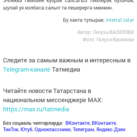
Эчлеккә гөмбәне күбрәк салсагыз тәмлерәк булачак,
шулай ук колбаса салып та пешерергә мөмкин.
Бу хакта тулырак:
intertat.tatar
Автор: Гөлүзә ВАСИЛОВА
Фото: Гөлүзә Василова
Следите за самым важным и интересным в
Telegram-канале
Татмедиа
Читайте новости Татарстана в
национальном мессенджере MАХ:
https://max.ru/tatmedia
Без социаль челтәрләрдә
:
ВКонтакте
,
ВКонтакте
,
ТикТок
,
Ютуб
,
Одноклассники
,
Телеграм
,
Яндекс.Дзен