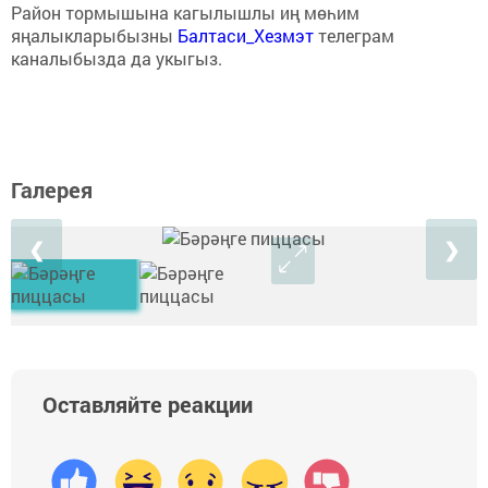
Район тормышына кагылышлы иң мөһим
яңалыкларыбызны
Балтаси_Хезмэт
телеграм
каналыбызда да укыгыз.
Галерея
❮
❯
Оставляйте реакции