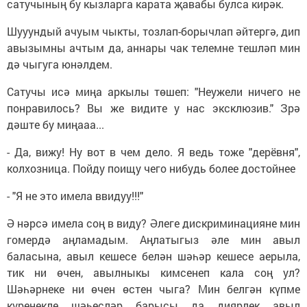
сатучының бу кызларга карата җавабы булса кирәк.
Шууундый ачуым чыкты, тозлап-борычлап әйтергә, дип
авызымны ачтым да, аннары чак телемне тешләп мин
дә чыгуга юнәлдем.
Сатучы исә миңа аркылы төшеп: "Неужели ничего не
понравилось? Вы же видите у нас эксклюзив." Зрә
дәште бу миңааа...
- Да, вижу! Ну вот в чем дело. Я ведь тоже "дерёвня",
колхозница. Пойду поищу чего нибудь более достойнее
- "Я не это имела ввидуу!!!"
Ә нәрсә имела соң в виду? Әлеге дискриминацияне мин
гомердә аңламадым. Аңлатыгыз әле мин авыл
баласына, авыл кешесе белән шәһәр кешесе аерыла,
тик ни өчен, авылныкы кимсенеп кала соң ул?
Шәһәрнеке ни өчен өстен чыга? Мин белгән күпме
күренекле шәһесләр барысы да диярлек авыл