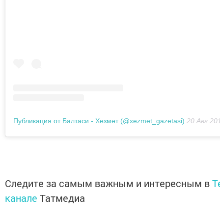
Публикация от Балтаси - Хезмәт (@xezmet_gazetasi)
20 Авг 20
Следите за самым важным и интересным в
T
канале
Татмедиа