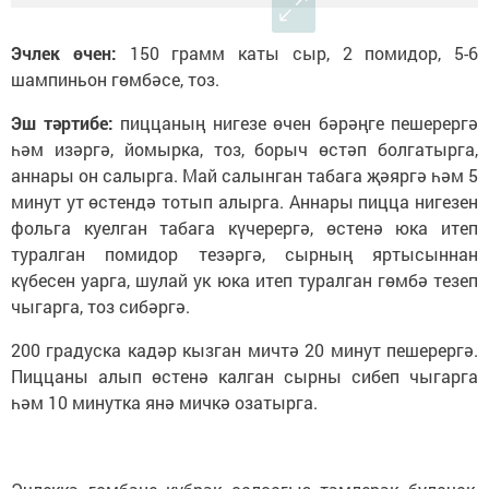
Эчлек өчен:
150 грамм каты сыр, 2 помидор, 5-6
шампиньон гөмбәсе, тоз.
Эш тәртибе:
пиццаның нигезе өчен бәрәңге пешерергә
һәм изәргә, йомырка, тоз, борыч өстәп болгатырга,
аннары он салырга. Май салынган табага җәяргә һәм 5
минут ут өстендә тотып алырга. Аннары пицца нигезен
фольга куелган табага күчерергә, өстенә юка итеп
туралган помидор тезәргә, сырның яртысыннан
күбесен уарга, шулай ук юка итеп туралган гөмбә тезеп
чыгарга, тоз сибәргә.
200 градуска кадәр кызган мичтә 20 минут пешерергә.
Пиццаны алып өстенә калган сырны сибеп чыгарга
һәм 10 минутка янә мичкә озатырга.