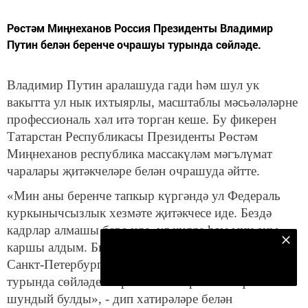
Рөстәм Миңнеханов Россия Президенты Владимир
Путин белән беренче очрашуы турында сөйләде.
Владимир Путин аралашуда гади һәм шул ук
вакытта ул нык ихтыярлы, масштаблы мәсьәләләрне
профессиональ хәл итә торган кеше. Бу фикерен
Татарстан Республикасы Президенты Рөстәм
Миңнеханов республика массакүләм мәгълүмат
чаралары җитәкчеләре белән очрашуда әйтте.
«Мин аны беренче тапкыр күргәндә ул Федераль
куркынычсызлык хезмәте җитәкчесе иде. Бездә
кадрлар алмашы бара иде, ул килде һәм мин аны
Безнең Яндекс Дзен каналына языл
каршы алдым. Бик ачык кеше, без сөйләштек. Ул
Санкт-Петербургтагы мәчетне төзекләндерү
Подписаться
турында сөйләде. Беренче тапкыр сөйләшү менә
шундый булды», - дип хатирәләре белән