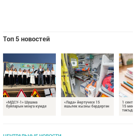
Топ 5 новостей
«МДСУ-1» Шушма
«Лада» йөртүчесе 15
1 сентя
буйларын моңга күмде
яшьлек кызны бәрдергән
15 мең 
тәкъди
ЦЕНТРАЛЬНЫЕ НОВОСТИ