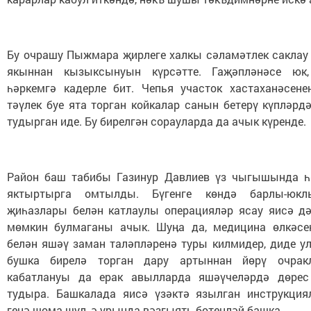
Бу очрашу Пыжмара җирлеге халкы сәламәтлек саклау 
якыннан кызыксынуын күрсәтте. Гаҗәпләнәсе юк,
һәркемгә кадерле бит. Чепья участок хастаханәсене
тәүлек буе ята торган койкалар санын бетерү күпләрд
тудырган иде. Бу бирелгән сорауларда да ачык күренде.
Район баш табибы Газинур Давлиев үз чыгышында 
яктыртырга омтылды. Бүгенге көндә барлы-юк
җиһазлары белән катлаулы операцияләр ясау яисә дә
мөмкин булмаганы ачык. Шуӊа да, медицина өлкәсе
белән яшәү заман таләпләренә туры килмидер, диде ул
бушка бирелә торган дару артыннан йөрү очра
кабатлануы да ерак авылларда яшәүчеләрдә дөрес
тудыра. Башкалада яисә үзәктә язылган инструкция
генә шома шул, ә урында вәзгыять бөтенләй башка.