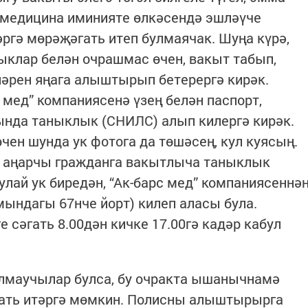
 медицина иминияте өлкәсендә эшләүче
әргә мөрәҗәгать итеп булмаячак. Шуңа күрә,
ыклар белән очрашмас өчен, вакыт табып,
әрен яңага алыштырып бетерергә кирәк.
 мед” компаниясенә үзең белән паспорт,
ында таныклык (СНИЛС) алып килергә кирәк.
өчен шунда ук фотога да төшәсең, кул куясың.
а, аңарчы гражданга вакытлыча таныклык
улай ук биредән, “Ак-барс мед” компаниясеннә
мындагы 67нче йорт) килеп аласы була.
е сәгать 8.00дән кичке 17.00гә кадәр кабул
лмаучылар булса, бу очракта ышанычнамә
гать итәргә мөмкин. Полисны алыштырырга