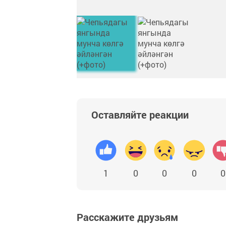
Оставляйте реакции
1
0
0
0
0
Расскажите друзьям