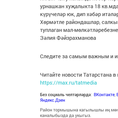
урнашкан хуҗалыкта 18 кв.мда
күрүчеләр юк, дип хәбәр итәлә
Хөрмәтле райондашлар, салкы
туплаган мал-мөлкәтләребезне
Зәлия Фәйзрахманова
Следите за самым важным и 
Читайте новости Татарстана 
https://max.ru/tatmedia
Без социаль челтәрләрдә
:
ВКонтакте
,
Яндекс.Дзен
Район тормышына кагылышлы иң мө
каналыбызда да укыгыз.