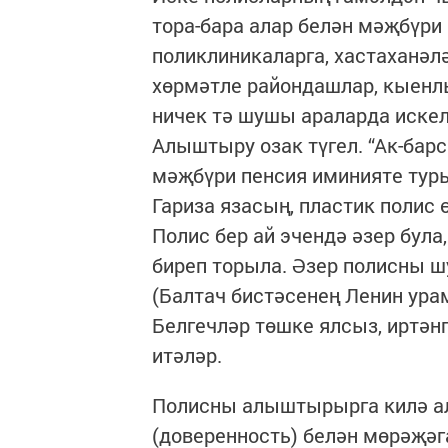
тора-бара алар белән мәҗбүри
поликлиникаларга, хастаханәл
хөрмәтле райондашлар, кыенл
ничек тә шушы араларда искел
Алыштыру озак түгел. “Ак-барс
мәҗбүри пенсия иминияте тур
Гариза язасың, пластик полис 
Полис бер ай эчендә әзер бул
биреп торыла. Әзер полисны ш
(Балтач бистәсенең Ленин ура
Белгечләр төшке ялсыз, иртәнг
итәләр.
Полисны алыштырырга килә а
(доверенность) белән мөрәҗә