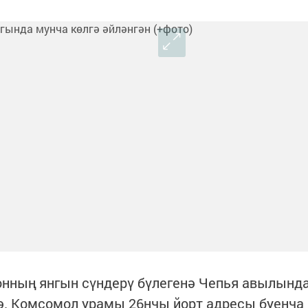
йонның янгын сүндерү бүлегенә Чепья авылынд
ә. Комсомол урамы 26нчы йорт адресы буенча