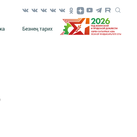
ка
Безнең тарих
1