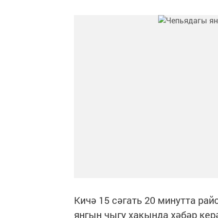
Кичә 15 сәгать 20 минутта ра
янгын чыгу хакында хәбәр кер