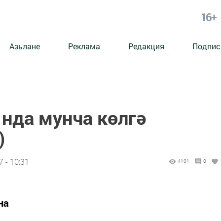
16+
Азьлане
Реклама
Редакция
Подпис
нда мунча көлгә
)
 - 10:31
4101
0
на