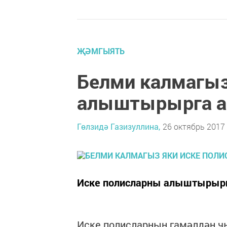
ҖӘМГЫЯТЬ
Белми калмагыз
алыштырырга а
Гөлзидә Газизуллина,
26 октябрь 2017 
Иске полисларны алыштырыр
Иске полисларның гамәлдән чы