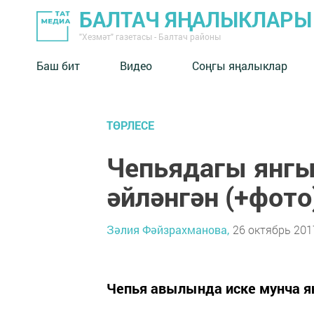
БАЛТАЧ ЯҢАЛЫКЛАРЫ
"Хезмәт" газетасы - Балтач районы
Баш бит
Видео
Соңгы яңалыклар
ТӨРЛЕСЕ
Чепьядагы янгы
әйләнгән (+фото
Зәлия Фәйзрахманова,
26 октябрь 2017
Чепья авылында иске мунча я