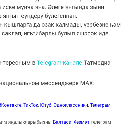
 иске мунча яна. Әлеге янгында зыян
р янгын сүндерү бүлегеннән.
н кышларга да озак калмады, үзебезне һәм
 саклап, игътибарлы булып яшәсәк иде.
интересным в
Telegram-канале
Татмедиа
в национальном мессенджере MАХ:
ВКонтакте
,
ТикТок
,
Ютуб
,
Одноклассники
,
Телеграм
,
һим яңалыкларыбызны
Балтаси_Хезмэт
телеграм