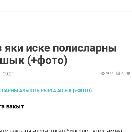
 яки иске полисларны
шык (+фото)
- 09:21
3945
0
га вакыт
гу вакыты әлегә төгәл билгеле түгел, әмма