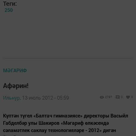
Теги:
250
МӘГАРИФ
Афәрин!
Ильнур,
13 июль 2012 - 05:59
2787
0
0
Күптән түгел «Балтач гимназиясе» директоры Васыйл
Габделбәр улы Шакиров «Мәгариф өлкәсендә
сәламәтлек саклау технологияләре - 2012» дигән