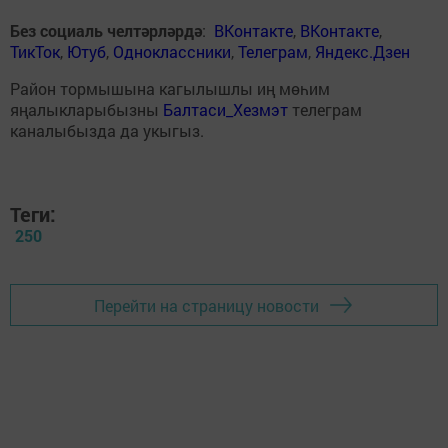
Без социаль челтәрләрдә
:
ВКонтакте
,
ВКонтакте
,
ТикТок
,
Ютуб
,
Одноклассники
,
Телеграм
,
Яндекс.Дзен
Район тормышына кагылышлы иң мөһим
яңалыкларыбызны
Балтаси_Хезмэт
телеграм
каналыбызда да укыгыз.
Теги:
250
Перейти на страницу новости