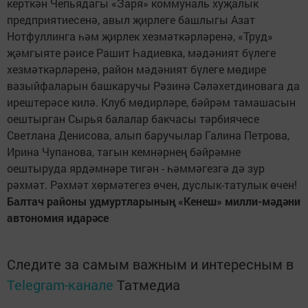
керткән Чепьядагы «Заря» коммуналь хуҗалык
предприятиесенә, авыл җирлеге башлыгы Азат
Нотфуллинга һәм җирлек хезмәткәрләренә, «Труд»
җәмгыяте рәисе Рашит Һадиевка, мәдәният бүлеге
хезмәткәрләренә, район мәдәният бүлеге мөдире
вазыйфаларын башкаручы Рәзинә Сәләхетдиновага да
ирештерәсе килә. Клуб мөдирләре, бәйрәм тамашасын
оештырган Сырья балалар бакчасы тәрбиячесе
Светлана Денисова, алып баручылар Галина Петрова,
Ирина Чупанова, тагын кемнәрнең бәйрәмне
оештыруда ярдәмнәре тигән - һәммәгезгә дә зур
рәхмәт. Рәхмәт хөрмәтегез өчен, дуслык-татулык өчен!
Балтач районы удмуртларының «Кенеш» милли-мәдәни
автономия идарәсе
Следите за самым важным и интересным в
Telegram-канале
Татмедиа