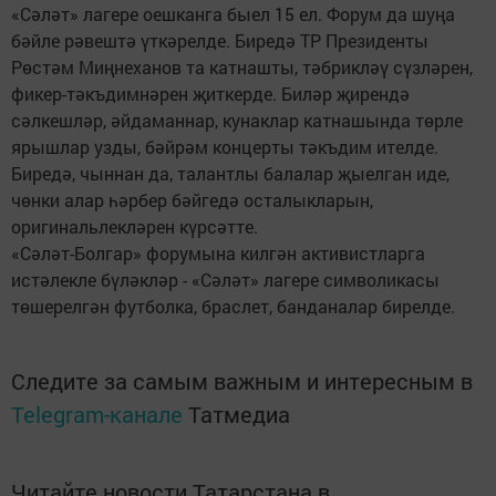
«Сәләт» лагере оешканга быел 15 ел. Форум да шуңа
бәйле рәвештә үткәрелде. Биредә ТР Президенты
Рөстәм Миңнеханов та катнашты, тәбрикләү сүзләрен,
фикер-тәкъдимнәрен җиткерде. Биләр җирендә
сәлкешләр, әйдаманнар, кунаклар катнашында төрле
ярышлар узды, бәйрәм концерты тәкъдим ителде.
Биредә, чыннан да, талантлы балалар җыелган иде,
чөнки алар һәрбер бәйгедә осталыкларын,
оригинальлекләрен күрсәтте.
«Сәләт-Болгар» форумына килгән активистларга
истәлекле бүләкләр - «Сәләт» лагере символикасы
төшерелгән футболка, браслет, банданалар бирелде.
Следите за самым важным и интересным в
Telegram-канале
Татмедиа
Читайте новости Татарстана в