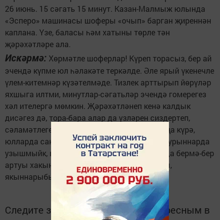
26 июнь. 15 сәгать 15 минут. Казан-Малмыж юлында
«Эсперо» машинасы шоферы «очып» барган җиреннән
каплана. Үзе, баласы һәм хатыны төрле тән
җәрәхәтләре ала.
Искәрмә:
Хөрмәтле шоферлар! Күреп торасыз, бер ай
эчендә күпме юл һәлакәте теркәлде. Әле ярый үкенечле
үлем-китемнәр күзәтелмәде. Тизлек арттырып йөрүләр
яхшыга илтми, минутлар-сәгатьләр эчендә гомерегез
хәл ителергә мөмкин. Җәрәхәтләнеп кенә калдык
дисәгез дә, тора-бара алар да үзләрен сиздертеп,
сәламәтлегегезне какшатырга мөмкин. Шуңа күрә,
юлларда сак йөрик, чабышмыйк, ярамаган урыннарда
узышмыйк, шул ук вакытта штрафларның да бермә-бер
артуы хакында онытмыйк, балаларыбызны,
якыннарыбызны саклыйк.
Следите за самым важным и интересным в