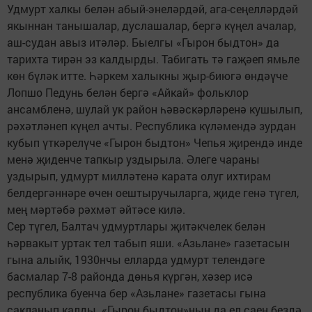
Удмурт халкы белән абый-энеләрдәй, ага-сеңелләрдәй
якыннан танышалар, дуслашалар, бергә күңел ачалар,
аш-судан авыз итәләр. Быелгы «Гырон быдтон» да
тарихта тирән эз калдырды. Табигать тә гаҗәеп ямьле
көн бүләк итте. Һәркем халыкны җыр-биюгә өндәүче
Лопшо Педунь белән бергә «Айкай» фольклор
ансамбленә, шулай ук район һәвәскәрләренә кушылып,
рәхәтләнеп күңел ачты. Республика күләмендә зурдан
кубып үткәрелүче «Гырон быдтон» Чепья җирендә инде
менә җиденче тапкыр уздырыла. Әлеге чараны
уздырып, удмурт милләтенә карата олуг ихтирам
белдергәннәре өчен оештыручыларга, җиде генә түгел,
мең мәртәбә рәхмәт әйтәсе килә.
Сер түгел, Балтач удмуртлары җитәкчелек белән
һәрвакыт уртак тел табып яши. «Азьлане» газетасын
гына алыйк, 1930нчы елларда удмурт телендәге
басмалар 7-8 районда дөнья күргән, хәзер исә
республика буенча бер «Азьлане» газетасы гына
сакланып калды. «Гырон быдтон»ның да ел саен бездә