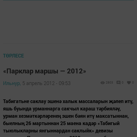
ТӨРЛЕСЕ
«Парклар маршы — 2012»
Ильнур,
5 апрель 2012 - 09:53
2803
0
0
Табигатьне саклау эшенә халык массаларын җәлеп итү,
яшь буында урманнарга сакчыл караш тәрбияләү,
урман хезмәткәрләренең эшен бәян итү максатыннан,
быелның 26 мартыннан 25 маена кадәр «Табигый
тыюлыкларны янгыннардан саклыйк» девизы