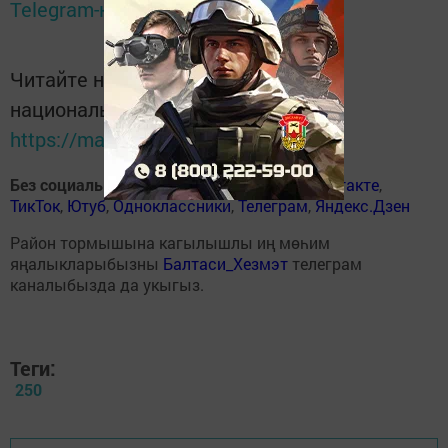
Telegram-канале
Татмедиа
Читайте новости Татарстана в
национальном мессенджере MАХ:
https://max.ru/tatmedia
Без социаль челтәрләрдә
:
ВКонтакте
,
ВКонтакте
,
ТикТок
,
Ютуб
,
Одноклассники
,
Телеграм
,
Яндекс.Дзен
Район тормышына кагылышлы иң мөһим
яңалыкларыбызны
Балтаси_Хезмэт
телеграм
каналыбызда да укыгыз.
Теги:
250