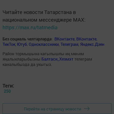
Читайте новости Татарстана в
национальном мессенджере MАХ:
https://max.ru/tatmedia
Без социаль челтәрләрдә
:
ВКонтакте
,
ВКонтакте
,
ТикТок
,
Ютуб
,
Одноклассники
,
Телеграм
,
Яндекс.Дзен
Район тормышына кагылышлы иң мөһим
яңалыкларыбызны
Балтаси_Хезмэт
телеграм
каналыбызда да укыгыз.
Теги:
250
Перейти на страницу новости