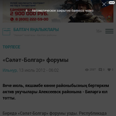
3
Автоматическое закрытие баннера через
БАЛТАЧ ЯҢАЛЫКЛАРЫ
16+
"Хезмәт" газетасы - Балтач районы
ТӨРЛЕСЕ
«Сәләт-Болгар» форумы
Ильнур,
13 июль 2012 - 06:02
2537
0
0
8нче июль, якшәмбе көнне районыбызның бертөркем
актив укучылары Алексеевск районына - Биләргә юл
тотты.
Биредә «Сәләт-Болгар» форумы узды. Республикада