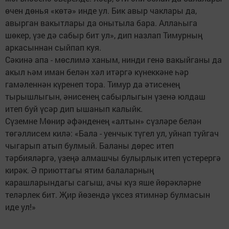
өчен дөнья «көтә» инде ул. Бик авыр чаклары да,
авырган вакытлары да онытыла бара. Аллаһыга
шөкер, үзе дә сабыр бит ул», дип назлап Тимурның
аркасыннан сыйпап куя.
Сәкинә апа - мөслимә ханым, нинди генә вакыйганы да
акыл һәм иман белән хәл итәргә күнеккәне һәр
гамәленнән күренеп тора. Тимур да әтисенең
тырышлыгын, әнисенең сабырлыгын үзенә юлдаш
итеп буй үсәр дип ышанып калыйк.
Сүземне Мөнир әфәнденең «алтын» сүзләре белән
төгәллисем килә: «Бала - уенчык түгел ул, уйнап туйгач
чыгарып атып булмый. Баланы дөрес итеп
тәрбияләргә, үзеңә алмашчы булырлык итеп үстерергә
кирәк. Ә приюттагы ятим балаларның
карашларындагы сагыш, ачы күз яше йөрәкләрне
теләрлек бит. Җир йөзендә үксез ятимнәр булмасын
иде ул!»