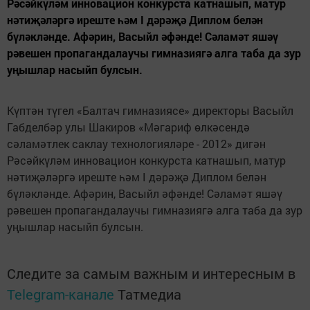
Рәсәйкүләм инновацион конкурста катнашып, матур
нәтиҗәләргә иреште һәм I дәрәҗә Диплом белән
бүләкләнде. Афәрин, Васыйл әфәнде! Сәламәт яшәү
рәвешен пропагандалаучы гимназиягә алга таба да зур
уңышлар насыйп булсын.
Күптән түгел «Балтач гимназиясе» директоры Васыйл
Габделбәр улы Шакиров «Мәгариф өлкәсендә
сәламәтлек саклау технологияләре - 2012» дигән
Рәсәйкүләм инновацион конкурста катнашып, матур
нәтиҗәләргә иреште һәм I дәрәҗә Диплом белән
бүләкләнде. Афәрин, Васыйл әфәнде! Сәламәт яшәү
рәвешен пропагандалаучы гимназиягә алга таба да зур
уңышлар насыйп булсын.
Следите за самым важным и интересным в
Telegram-канале
Татмедиа