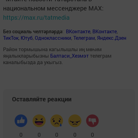
национальном мессенджере MАХ:
https://max.ru/tatmedia
Без социаль челтәрләрдә
:
ВКонтакте
,
ВКонтакте
,
ТикТок
,
Ютуб
,
Одноклассники
,
Телеграм
,
Яндекс.Дзен
Район тормышына кагылышлы иң мөһим
яңалыкларыбызны
Балтаси_Хезмэт
телеграм
каналыбызда да укыгыз.
Оставляйте реакции
0
0
0
0
0