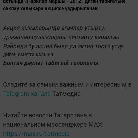
астында «Парклар маршы - 2012» дигән табигатьне
саклау халыкара акциясе уздырылачак.
Акция кысаларында агачлар утырту,
урманнар-сулыкларны чистарту каралган.
Районда бу акция быел да актив төстә үтәр
дигән өметтә калына.
Балтач дәүләт табигый тыюлыгы
Следите за самым важным и интересным в
Telegram-канале
Татмедиа
Читайте новости Татарстана в
национальном мессенджере MАХ:
https://max.ru/tatmedia