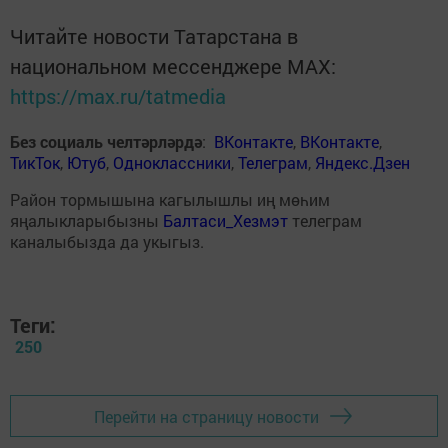
Читайте новости Татарстана в
национальном мессенджере MАХ:
https://max.ru/tatmedia
Без социаль челтәрләрдә
:
ВКонтакте
,
ВКонтакте
,
ТикТок
,
Ютуб
,
Одноклассники
,
Телеграм
,
Яндекс.Дзен
Район тормышына кагылышлы иң мөһим
яңалыкларыбызны
Балтаси_Хезмэт
телеграм
каналыбызда да укыгыз.
Теги:
250
Перейти на страницу новости