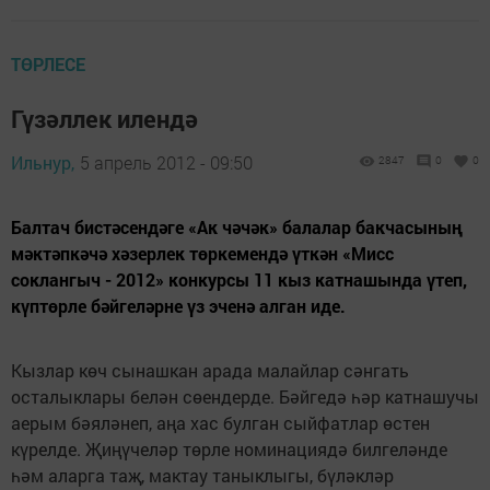
ТӨРЛЕСЕ
Гүзәллек илендә
Ильнур,
5 апрель 2012 - 09:50
2847
0
0
Балтач бистәсендәге «Ак чәчәк» балалар бакчасының
мәктәпкәчә хәзерлек төркемендә үткән «Мисс
соклангыч - 2012» конкурсы 11 кыз катнашында үтеп,
күптөрле бәйгеләрне үз эченә алган иде.
Кызлар көч сынашкан арада малайлар сәнгать
осталыклары белән сөендерде. Бәйгедә һәр катнашучы
аерым бәяләнеп, аңа хас булган сыйфатлар өстен
күрелде. Җиңүчеләр төрле номинациядә билгеләнде
һәм аларга таҗ, мактау таныклыгы, бүләкләр