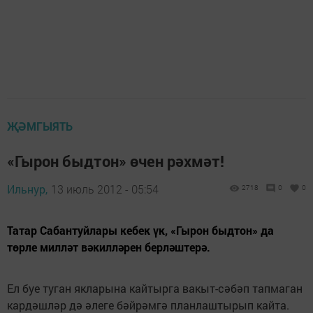
ҖӘМГЫЯТЬ
«Гырон быдтон» өчен рәхмәт!
Ильнур,
13 июль 2012 - 05:54
2718
0
0
Татар Сабантуйлары кебек үк, «Гырон быдтон» да
төрле милләт вәкилләрен берләштерә.
Ел буе туган якларына кайтырга вакыт-сәбәп тапмаган
кардәшләр дә әлеге бәйрәмгә планлаштырып кайта.