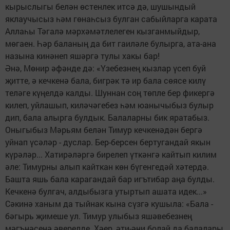
кырыслыгы белән өстенлек итсә дә, шушындый
яклаучысыз һәм гөнаһсыз булган сабыйларга карата
Аллаһы Тәгалә мәрхәмәтлелеген кызганмыйдыр,
мөгаен. Һәр баланың да бит гаиләле булырга, ата-ана
назына кинәнеп яшәргә тулы хакы бар!
Әнә, Мөнир әфәнде дә: «Үзебезнең кызлар үсеп буй
җитте, ә кечкенә бала, бигрәк тә ир бала сөясе килү
теләге күңелдә калды. Шуннан соң төпле бер фикергә
килеп, уйлашып, киләчәгебез һәм юанычыбыз булыр
дип, бала алырга булдык. Балаларны бик яратабыз.
Оныгыбыз Мәрьям белән Тимур кечкенәдән бергә
уйнап үсәләр - дуслар. Бер-берсен бертугандай якын
күрәләр... Хатирәләргә бирелеп үткәнгә кайтып килим
әле: Тимурны алып кайткан көн бүгенгедәй хәтердә.
Башта яшь бала карагандай бар игътибар аңа булды.
Кечкенә булгач, алдыбызга утыртып ашата идек...»
Сәкинә ханым да тыйнак кына сүзгә кушыла: «Бала -
бәгырь җимеше ул. Тимур улыбыз яшәвебезнең
мәгънәсенә әверелде. Хәер, әти-әни болай да балалары