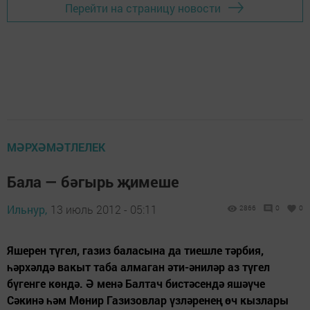
Перейти на страницу новости
МӘРХӘМӘТЛЕЛЕК
Бала — бәгырь җимеше
Ильнур,
13 июль 2012 - 05:11
2866
0
0
Яшерен түгел, газиз баласына да тиешле тәрбия,
һәрхәлдә вакыт таба алмаган әти-әниләр аз түгел
бүгенге көндә. Ә менә Балтач бистәсендә яшәүче
Сәкинә һәм Мөнир Газизовлар үзләренең өч кызлары