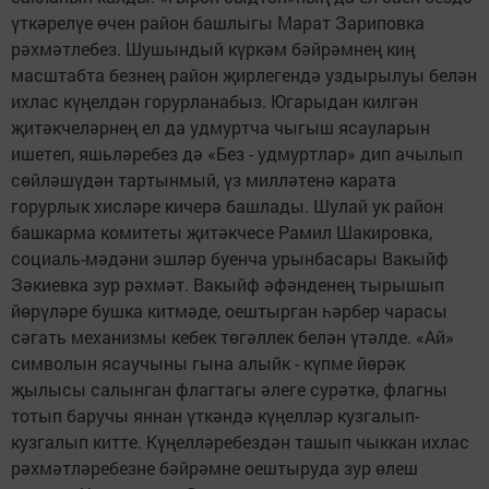
үткәрелүе өчен район башлыгы Марат Зариповка
рәхмәтлебез. Шушындый күркәм бәйрәмнең киң
масштабта безнең район җирлегендә уздырылуы белән
ихлас күңелдән горурланабыз. Югарыдан килгән
җитәкчеләрнең ел да удмуртча чыгыш ясауларын
ишетеп, яшьләребез дә «Без - удмуртлар» дип ачылып
сөйләшүдән тартынмый, үз милләтенә карата
горурлык хисләре кичерә башлады. Шулай ук район
башкарма комитеты җитәкчесе Рамил Шакировка,
социаль-мәдәни эшләр буенча урынбасары Вакыйф
Зәкиевка зур рәхмәт. Вакыйф әфәнденең тырышып
йөрүләре бушка китмәде, оештырган һәрбер чарасы
сәгать механизмы кебек төгәллек белән үтәлде. «Ай»
символын ясаучыны гына алыйк - күпме йөрәк
җылысы салынган флагтагы әлеге сурәткә, флагны
тотып баручы яннан үткәндә күңелләр кузгалып-
кузгалып китте. Күңелләребездән ташып чыккан ихлас
рәхмәтләребезне бәйрәмне оештыруда зур өлеш