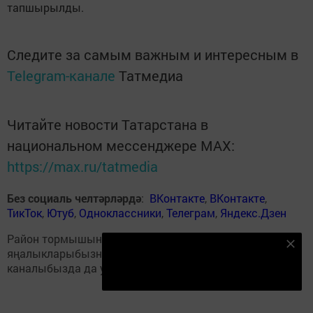
тапшырылды.
Следите за самым важным и интересным в
Telegram-канале
Татмедиа
Читайте новости Татарстана в
национальном мессенджере MАХ:
https://max.ru/tatmedia
Без социаль челтәрләрдә
:
ВКонтакте
,
ВКонтакте
,
ТикТок
,
Ютуб
,
Одноклассники
,
Телеграм
,
Яндекс.Дзен
Район тормышына кагылышлы иң мөһим
Безнең Яндекс Дзен каналына языл
яңалыкларыбызны
Балтаси_Хезмэт
телеграм
каналыбызда да укыгыз.
Подписаться