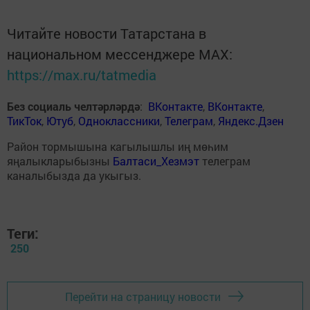
Читайте новости Татарстана в
национальном мессенджере MАХ:
https://max.ru/tatmedia
Без социаль челтәрләрдә
:
ВКонтакте
,
ВКонтакте
,
ТикТок
,
Ютуб
,
Одноклассники
,
Телеграм
,
Яндекс.Дзен
Район тормышына кагылышлы иң мөһим
яңалыкларыбызны
Балтаси_Хезмэт
телеграм
каналыбызда да укыгыз.
Теги:
250
Перейти на страницу новости