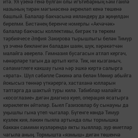
итә. Ул үзенә генә булган олы игътибарның һәм гаилә
назының тирән мәгънәсенә әкренләп кенә төшенә
башлый. Балалар бакчасына ияләндерү дә җиңелдән
бирелми. Бистәнең беренче номерлы «Акчәчәк»
балалар бакчасы коллективы, бигрәк тә төркем
тәрбиячесе Әлфия Закирова тырышлыгы белән Тимур
үз эченә бикләнгән баладан шаян, шук, хәрәкәтчән
малайга әверелә. Гимназия бусагасын атлап кергәч,
һөнәрләре тагын да артып китә. Тик, ни кызганыч,
сәламәтлеге какшау гына һәр эшкә киртә салырга
«ярата». Шул сәбәпле Сәкинә апа белән Мөнир абыйга
йокысыз төннәр үткәрергә, хастаханә юлларын
таптарга да шактый туры килә. Табиблар малайга
«косоглазие» дигән диагноз куеп, операция ясатырга
кирәклеген әйтәләр. Быел Газизовлар бу сынауны да
уңышлы гына үтеп чыгалар. Бүгенге көндә Тимур
күзлек кия, ләкин пыяла артында олы тормышка
баккан самими күзләрендә якты хыяллар, зур өметләр
чагыла аның. Тормышта «язмыш» дигән төшенчә