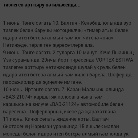
тизлеген арттыру нәтиҗәсендә...
1 июнь. Төнге сәгать 10. Балтач - Кенәбаш юлында зур
тизлек белән баручы мотоциклчы «тимер ат»ы белән
идарә итеп бетерә алмый һәм юл читенә «оча».
Нәтиҗәдә, төрле тән җәрәхәтләре ала.
9 июнь. Төнге сәгать 2 туларга 10 минут. Кече Лызиның
Үзәк урамында, 29нчы йорт тирәсендә VORTEX ESTIWA
тизлеген арттыру нәтиҗәсендә шулай ук руль белән
идарә итеп бетерә алмый һәм килеп бәрелә. Шофер да,
пассажирлар да җиңелчә имгәнә.
10 июнь. Иртәнге сәгать 7. Казан-Малмыж юлында
«ВАЗ-21074» каршы як полосага чыга һәм
каршысына килүче «ВАЗ-21124» автомобиле белән
бәрелешә. Шоферларның икесе дә җәрәхәтләнә.
11 июнь. Кичке сәгать җиденче ярты. Балтач
бистәсенең Нариман урамында 15 яшьлек малай
мопеды белән идарә итеп бетерә алмый һәм юлда ук