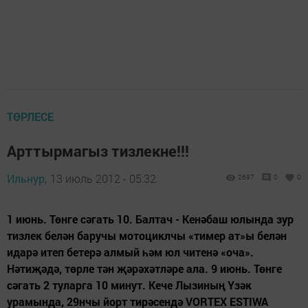
ТӨРЛЕСЕ
Арттырмагыз тизлекне!!!
Ильнур,
13 июль 2012 - 05:32
2697
0
0
1 июнь. Төнге сәгать 10. Балтач - Кенәбаш юлында зур
тизлек белән баручы мотоциклчы «тимер ат»ы белән
идарә итеп бетерә алмый һәм юл читенә «оча».
Нәтиҗәдә, төрле тән җәрәхәтләре ала. 9 июнь. Төнге
сәгать 2 туларга 10 минут. Кече Лызиның Үзәк
урамында, 29нчы йорт тирәсендә VORTEX ESTIWA