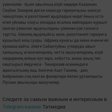
үзенчәлек - быел авылның клуб мөдире Казаннан
Сәүбән Закиров дигән мәшһүр гармунчыны махсус
чакырткан, и рәхәтләнеп җырладык инде! Аның оста
итеп уйнавы соңгы елларда ясалма көйләрдән куркып
калган үзешчән җырчыларны үзеннән-үзе сәхнәгә
тартты. Кемнең җырлыйсы килә, рәхәтләнеп гармунга
кушылып моң сузды. Африка кунагы да менә өченче ел
кунакка кайта. Әлеге Сабантуйны үткәрүдә авыл
халкының, иганәчеләрнең, читтә яшәүчеләрнең, клуб
мөдиренең өлеше күп керә, әлбәттә, әмма аның төп
оештырып йөрүчесе - Тимирязев исемендәге
җәмгыятьнең яшь белгече Азат Ганиев, - дип,
бәйрәмнән соң калган фикерләре белән уртаклашты
Пүскән авылында яшәүчеләр.
Следите за самым важным и интересным в
Telegram-канале
Татмедиа