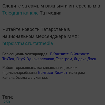
Следите за самым важным и интересным в
Telegram-канале
Татмедиа
Читайте новости Татарстана в
национальном мессенджере MАХ:
https://max.ru/tatmedia
Без социаль челтәрләрдә
:
ВКонтакте
,
ВКонтакте
,
ТикТок
,
Ютуб
,
Одноклассники
,
Телеграм
,
Яндекс.Дзен
Район тормышына кагылышлы иң мөһим
яңалыкларыбызны
Балтаси_Хезмэт
телеграм
каналыбызда да укыгыз.
Теги:
250