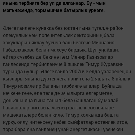
янына тәрбиягә бер ул да алганнар. Бу - чын
мәгънәсендә, тормышчан батырлык үрнәге.
Әлеге гаиләгә кунакка без юктан гына түгел, ә район
опекунлык һәм попечительлек секторының бала
хокукларын яклау буенча баш белгече Миңнәзия
Габделхакова белән махсус бардык. Шул уңайдан,
әйтер сүзебез дә Сәкинә һәм Мөнир Газизовлар
гаиләсендә тәрбияләнүче 8 яшьлек Тимур Журавкин
турында булыр. Әлеге гаилә 2007нче елда үзләренең өч
кызлары янына дүртенчегә нәни генә 2 яшь тә 8 айлык
Тимур исемле ир баланы тәрбиягә алалар. Буйга да
кечкенә генә, әле теле дә ачылырга өлгермәгән,
дөньяны яңа гына танып-белә башлаган бу малай
Газизовлар нигезенә үзенең шатлык-сөенечләре,
мәшәкатьләре белән килә. Тимур холкында башта
курку, оялу, читенсенү кебек сыйфатлар өстенлек итсә,
тора-бара яңа гаиләнең уңай энергетикасы үзенекен