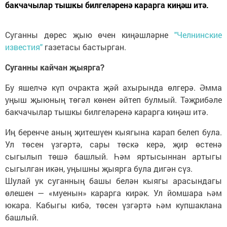
бакчачылар тышкы билгеләренә карарга киңәш итә.
Суганны дөрес җыю өчен киңәшләрне
"Челнинские
известия"
газетасы бастырган.
Суганны кайчан җыярга?
Бу яшелчә күп очракта җәй ахырында өлгерә. Әмма
уңыш җыюның төгәл көнен әйтеп булмый. Тәҗрибәле
бакчачылар тышкы билгеләренә карарга киңәш итә.
Иң беренче аның җитешүен кыягына карап белеп була.
Ул төсен үзгәртә, сары төскә керә, җир өстенә
сыгылып төшә башлый. Һәм яртысыннан артыгы
сыгылган икән, уңышны җыярга була дигән сүз.
Шулай ук суганның башы белән кыягы арасындагы
өлешен — «муенын» карарга кирәк. Ул йомшара һәм
юкара. Кабыгы кибә, төсен үзгәртә һәм купшаклана
башлый.