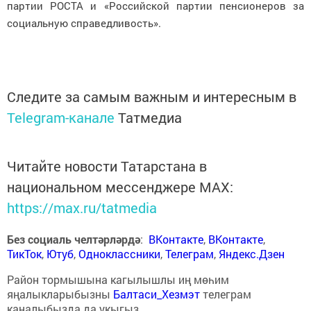
партии РОСТА и «Российской партии пенсионеров за
социальную справедливость».
Следите за самым важным и интересным в
Telegram-канале
Татмедиа
Читайте новости Татарстана в
национальном мессенджере MАХ:
https://max.ru/tatmedia
Без социаль челтәрләрдә
:
ВКонтакте
,
ВКонтакте
,
ТикТок
,
Ютуб
,
Одноклассники
,
Телеграм
,
Яндекс.Дзен
Район тормышына кагылышлы иң мөһим
яңалыкларыбызны
Балтаси_Хезмэт
телеграм
каналыбызда да укыгыз.