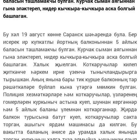
баласын ташламакчы булган. Курчак сыман аягыннан
гына эләктереп, нидер кычкыра-кычкыра аска болгый
башлаган.
Бу хәл 19 август көнне Саранск шәһәрендә була. Бер
исерек ир күпкатлы йортның балконыннан 5 айлык
баласын ташламакчы булган. Курчак сыман аягыннан
гына эләктереп, нидер кычкыра-кычкыра аска болгый
башлаган. Халык җыелган. Коткаручылар килеп
җиткәнче һәркем ирне үзенчә тынычландырырга
тырышкан. Аның янына бары тик күрше балконның тар
рәшәткәләре буйлап кына үтәргә мөмкин булган.
Полиция хезмәткәрләре һәм коткаручылар, үзләренең
гомерләрен куркыныч астына куеп, шуннан кергәннәр
һәм 5 айлык баланы үлемнән коткарганнар. Җирдә
балкон турысына батут куеп, коткаручылар сакта
торган, ашыгыч ярдәм машинасы да килгән. Бу
вакытта баланың әнисе дә урамда халык янында
торган, куркыныч хәлгә түзә алмыйча, һушыннан язып