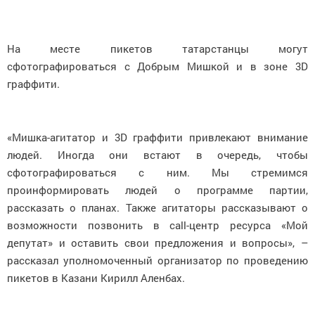
На месте пикетов татарстанцы могут
сфотографироваться с Добрым Мишкой и в зоне 3D
граффити.
«Мишка-агитатор и 3D граффити привлекают внимание
людей. Иногда они встают в очередь, чтобы
сфотографироваться с ним. Мы стремимся
проинформировать людей о программе партии,
рассказать о планах. Также агитаторы рассказывают о
возможности позвонить в call-центр ресурса «Мой
депутат» и оставить свои предложения и вопросы», –
рассказал уполномоченный организатор по проведению
пикетов в Казани Кирилл Аленбах.