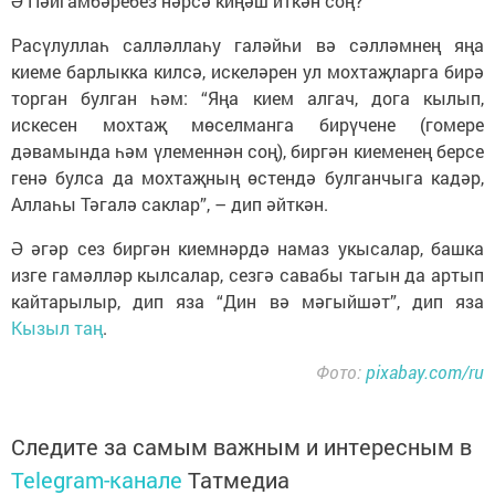
Ә Пәйгамбәребез нәрсә киңәш иткән соң?
Расүлуллаһ салләллаһу галәйһи вә сәлләмнең яңа
киеме барлыкка килсә, искеләрен ул мохтаҗларга бирә
торган булган һәм: “Яңа кием алгач, дога кылып,
искесен мохтаҗ мөселманга бирүчене (гомере
дәвамында һәм үлеменнән соң), биргән киеменең берсе
генә булса да мохтаҗның өстендә булганчыга кадәр,
Аллаһы Тәгалә саклар”, – дип әйткән.
Ә әгәр сез биргән киемнәрдә намаз укысалар, башка
изге гамәлләр кылсалар, сезгә савабы тагын да артып
кайтарылыр, дип яза “Дин вә мәгыйшәт”, дип яза
Кызыл таң
.
Фото:
pixabay.com/ru
Следите за самым важным и интересным в
Telegram-канале
Татмедиа