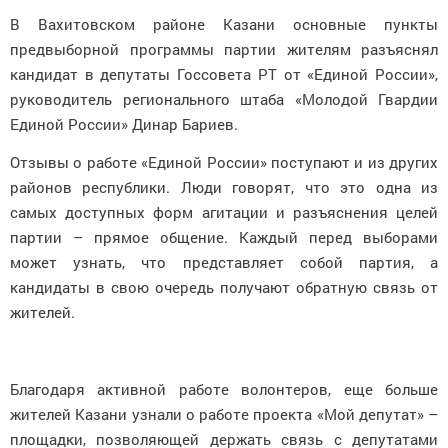
В Вахитовском районе Казани основные пункты
предвыборной программы партии жителям разъяснял
кандидат в депутаты Госсовета РТ от «Единой России»,
руководитель регионального штаба «Молодой Гвардии
Единой России» Динар Бариев.
Отзывы о работе «Единой России» поступают и из других
районов республики. Люди говорят, что это одна из
самых доступных форм агитации и разъяснения целей
партии – прямое общение. Каждый перед выборами
может узнать, что представляет собой партия, а
кандидаты в свою очередь получают обратную связь от
жителей.
Благодаря активной работе волонтеров, еще больше
жителей Казани узнали о работе проекта «Мой депутат» –
площадки, позволяющей держать связь с депутатами