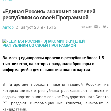
«Единая Россия» знакомит жителей
республики со своей Программой
Автор,
21 август 2019 - 16:16
2260
0
2
За месяц единороссы провели в республике более 1,5
тыс. пикетов, на которых раздавали брошюры с
информацией о деятельности и планах партии.
В Татарстане проходят пикеты «Единой России», на
которых жителям республики рассказывают о целях и
задачах партии в новом созыве Государственного Совета
РТ, раздают информационные буклеты, знакомят с
кандидатами.