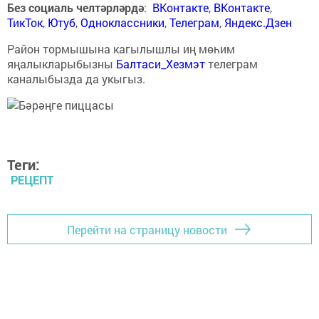
Без социаль челтәрләрдә
:
ВКонтакте
,
ВКонтакте
,
ТикТок
,
Ютуб
,
Одноклассники
,
Телеграм
,
Яндекс.Дзен
Район тормышына кагылышлы иң мөһим
яңалыкларыбызны
Балтаси_Хезмэт
телеграм
каналыбызда да укыгыз.
Теги:
РЕЦЕПТ
Перейти на страницу новости