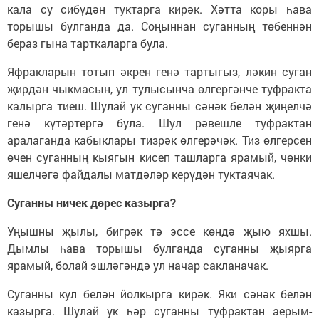
кала су сибүдән туктарга кирәк. Хәтта коры һава
торышы булганда да. Соңыннан суганның төбеннән
бераз гына тарткаларга була.
Яфракларын тотып әкрен генә тартыгыз, ләкин суган
җирдән чыкмасын, ул тулысынча өлгергәнче туфракта
калырга тиеш. Шулай ук суганны сәнәк белән җиңелчә
генә күтәртергә була. Шул рәвешле туфрактан
аралаганда кабыклары тизрәк өлгерәчәк. Тиз өлгерсен
өчен суганның кыягын кисеп ташларга ярамый, чөнки
яшелчәгә файдалы матдәләр керүдән туктаячак.
Суганны ничек дөрес казырга?
Уңышны җылы, бигрәк тә эссе көндә җыю яхшы.
Дымлы һава торышы булганда суганны җыярга
ярамый, болай эшләгәндә ул начар сакланачак.
Суганны кул белән йолкырга кирәк. Яки сәнәк белән
казырга. Шулай ук һәр суганны туфрактан аерым-