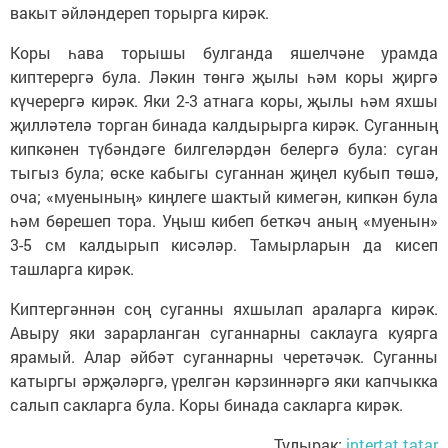
вакыт әйләндереп торырга кирәк.
Коры һава торышы булганда яшелчәне урамда
киптерергә була. Ләкин төнгә җылы һәм коры җиргә
күчерергә кирәк. Яки 2-3 атнага коры, җылы һәм яхшы
җилләтелә торган бинада калдырырга кирәк. Суганның
кипкәнен түбәндәге билгеләрдән белергә була: суган
тыгыз була; өске кабыгы суганнан җиңел кубып төшә,
оча; «муенының» киңлеге шактый кимегән, кипкән була
һәм бөрешеп тора. Уңыш кибеп беткәч аның «муенын»
3-5 см калдырып кисәләр. Тамырларын да кисеп
ташларга кирәк.
Киптергәннән соң суганны яхшылап араларга кирәк.
Авыру яки зарарланган суганнарны саклауга куярга
ярамый. Алар әйбәт суганнарны черетәчәк. Суганны
катыргы әрҗәләргә, үрелгән кәрзиннәргә яки капчыкка
салып сакларга була. Коры бинада сакларга кирәк.
Тулырак:
intertat.tatar