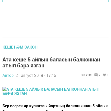
КЕШЕ ҺӘМ ЗАКОН
Ата кеше 5 айлык баласын балконнан
атып бәрә язган
Автор,
21 август 2019 - 17:46
3465
0
1
Бер исерек ир күпкатлы йортның балконыннан 5 айлык