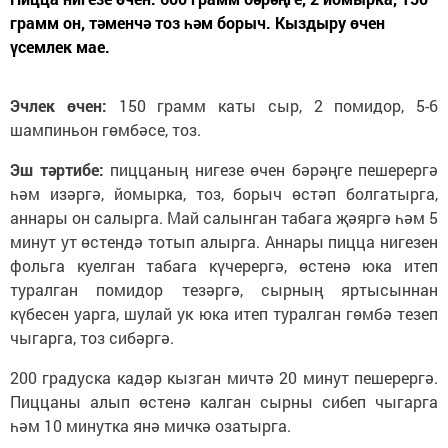
грамм он, тәменчә тоз һәм борыч. Кыздыру өчен
үсемлек мае.
Эчлек өчен:
150 грамм каты сыр, 2 помидор, 5-6
шампиньон гөмбәсе, тоз.
Эш тәртибе:
пиццаның нигезе өчен бәрәңге пешерергә
һәм изәргә, йомырка, тоз, борыч өстәп болгатырга,
аннары он салырга. Май салынган табага җәяргә һәм 5
минут ут өстендә тотып алырга. Аннары пицца нигезен
фольга куелган табага күчерергә, өстенә юка итеп
туралган помидор тезәргә, сырның яртысыннан
күбесен уарга, шулай ук юка итеп туралган гөмбә тезеп
чыгарга, тоз сибәргә.
200 градуска кадәр кызган мичтә 20 минут пешерергә.
Пиццаны алып өстенә калган сырны сибеп чыгарга
һәм 10 минутка янә мичкә озатырга.