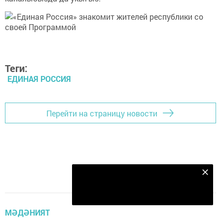
Теги:
ЕДИНАЯ РОССИЯ
Перейти на страницу новости
Безнең Яндекс Дзен каналына языл
Подписаться
МӘДӘНИЯТ