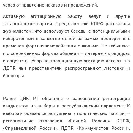
через отправление наказов и предложений.
Активную агитационную работу ведут и другие
татарстанские партии. Представители КПРФ рассказали
журналистам, что используют беседы с потенциальными
избирателями в качестве одной из самых проверенных
временем форм взаимодействия с людьми. Не забывают
и о современных формах общения — интернет-площадках
и соцсетях. Упор на традиционную агитацию делают и в
ЛДПР, чьи представители распространяют листовки и
брошюры.
Ранее ЦИК РТ объявила о завершении регистрации
кандидатов на выборы в республиканский парламент. К
выборам оказались допущены 7 политических партий —
региональные отделения «Единой России», КПРФ,
«Справедливой России», ЛДПР, «Коммунистов России»,