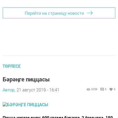
Перейти на страницу новости
ТӨРЛЕСЕ
Бәрәңге пиццасы
Автор,
21 август 2019 - 16:41
3258
0
3
Пицца нигезе өчен: 600 грамм бәрәңге, 2 йомырка, 150