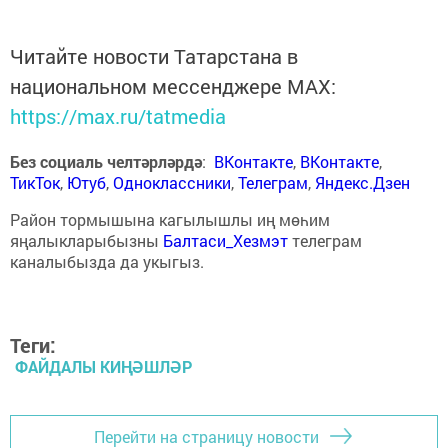
Читайте новости Татарстана в
национальном мессенджере MАХ:
https://max.ru/tatmedia
Без социаль челтәрләрдә
:
ВКонтакте
,
ВКонтакте
,
ТикТок
,
Ютуб
,
Одноклассники
,
Телеграм
,
Яндекс.Дзен
Район тормышына кагылышлы иң мөһим
яңалыкларыбызны
Балтаси_Хезмэт
телеграм
каналыбызда да укыгыз.
Теги:
ФАЙДАЛЫ КИҢӘШЛӘР
Перейти на страницу новости