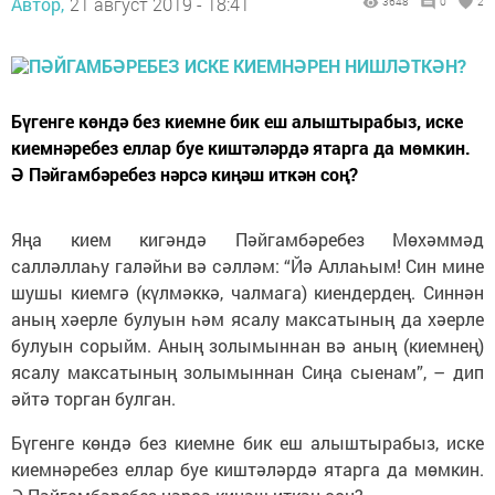
Автор,
21 август 2019 - 18:41
3648
0
2
Бүгенге көндә без киемне бик еш алыштырабыз, иске
киемнәребез еллар буе киштәләрдә ятарга да мөмкин.
Ә Пәйгамбәребез нәрсә киңәш иткән соң?
Яңа кием кигәндә Пәйгамбәребез Мөхәммәд
салләллаһу галәйһи вә сәлләм: “Йә Аллаһым! Син мине
шушы киемгә (күлмәккә, чалмага) киендердең. Синнән
аның хәерле булуын һәм ясалу максатының да хәерле
булуын сорыйм. Аның золымыннан вә аның (киемнең)
ясалу максатының золымыннан Сиңа сыенам”, – дип
әйтә торган булган.
Бүгенге көндә без киемне бик еш алыштырабыз, иске
киемнәребез еллар буе киштәләрдә ятарга да мөмкин.