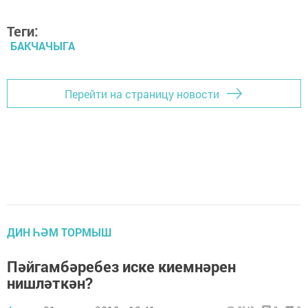
Теги:
БАКЧАЧЫГА
Перейти на страницу новости
ДИН ҺӘМ ТОРМЫШ
Пәйгамбәребез иске киемнәрен
нишләткән?