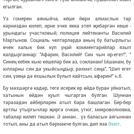
егылган.
Үз гомерен аямыйча, кеше йөри алмаслык тар
кәрниздән килеп, ирне эчке якка этеп җибәргән кеше -
урындагы участковый, полиция лейтенанты Василий
Мартынов. Социаль челтәрләрдә аның бу батырлыгы
өчен халык бик күп уңай комментарийлар язып
калдырганнар: "Афәрин, Василий! Син чын ир-егет!", "
Синең кебек кыю кешеләр бик аз, сокланам! Ышанам, бу
юлларны син дә укыйсыңдыр, рәхмәт сиңа", "Шәп егет
син, үзеңә дә яхшылык булып кайтсын, афәрин!" һ.б.
Бу мәхшәргә кадәр, теге исерек ир өйдә буран уйнатып,
хатынын өйдән куып чыгарган булган. Шуннан
тәрәзәдән әйберләрен атып бәрә башлаган. Бер-бер
артлы утыргычлар җиргә очкан, утюг, микроволновка,
табалар килеп төшкән. Ә аннан... үз баласын аягыннан
тотып, аны да атып бәрмәкче булган, дип яза
Өмет
.