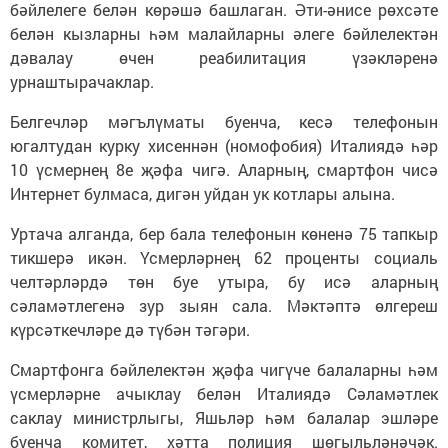
бәйлелеге белән көрәшә башлаган. Әти-әнисе рөхсәте
белән кызларны һәм малайларны әлеге бәйлелектән
дәвалау өчен реабилитация үзәкләренә
урнаштырачаклар.
Белгечләр мәгълүматы буенча, кесә телефонын
югалтудан курку хисеннән (номофобия) Италиядә һәр
10 үсмернең 8е җәфа чигә. Аларның, смартфон чисә
Интернет булмаса, дигән уйдан ук котлары алына.
Уртача алганда, бер бала телефонын көненә 75 тапкыр
тикшерә икән. Үсмерләрнең 62 проценты социаль
челтәрләрдә төн буе утыра, бу исә аларның
сәламәтлегенә зур зыян сала. Мәктәптә өлгереш
күрсәткечләре дә түбән тәгәри.
Смартфонга бәйлелектән җәфа чигүче балаларны һәм
үсмерләрне ачыклау белән Италиядә Сәламәтлек
саклау министрлыгы, Яшьләр һәм балалар эшләре
буенча комитет, хәтта полиция шөгыльләнәчәк.