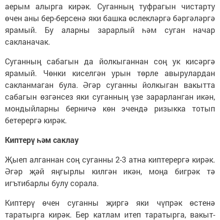
аерым алырга кирәк. Суганның туфрагын чистарту
өчен аны бер-берсенә яки башка өслекләргә бәргәләргә
ярамый. Бу аларны зарарлый һәм суган начар
сакланачак.
Суганның сабагын да йолкыганнан соң ук кисәргә
ярамый. Чөнки киселгән урын төрле авырулардан
сакланмаган була. Әгәр суганны йолкыган вакытта
сабагын өзгәнсез яки суганның үзе зарарланган икән,
мондыйларны берничә көн эчендә ризыкка тотып
бетерергә кирәк.
Киптерү һәм саклау
Җыеп алганнан соң суганны 2-3 атна киптерергә кирәк.
Әгәр җәй яңгырлы килгән икән, моңа бигрәк тә
игътибарлы булу сорала.
Киптерү өчен суганны җиргә яки чүпрәк өстенә
таратырга кирәк. Бер катлам итеп таратырга, вакыт-