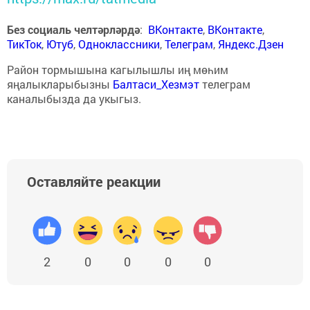
Без социаль челтәрләрдә
:
ВКонтакте
,
ВКонтакте
,
ТикТок
,
Ютуб
,
Одноклассники
,
Телеграм
,
Яндекс.Дзен
Район тормышына кагылышлы иң мөһим
яңалыкларыбызны
Балтаси_Хезмэт
телеграм
каналыбызда да укыгыз.
Оставляйте реакции
2
0
0
0
0