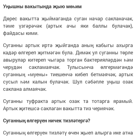
Уңышны вакытында җыю мөһим
Дөрес вакытта җыймаганда суган начар сакланачак,
тәме үзгәрәчәк (артык ачы яки баллы булачак),
файдасы кими.
Суганны артык иртә җыйганда аның кабыгы ахырга
кадәр өлгереп җитмәгән була. Димәк ул суганны төрле
авырулар китереп чыгара торган бактерияләрдән һәм
черүдән сакламаячак. Тулысынча өлгермәгәндә
суганның «муены» тиешенчә кибеп бетмәячәк, артык
сусыл һәм калын булачак. Шул сәбәпле уңыш озак
саклана алмаячак.
Суганны туфракта артык озак та тотарга ярамый.
Артык җитешсә саклаган вакытта тиз чериячәк.
Суганның өлгерүен ничек тизләтергә?
Суганның өлгерүен тизләтү өчен җыеп алырга ике атна