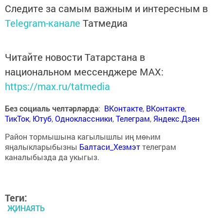
Следите за самым важным и интересным в
Telegram-канале
Татмедиа
Читайте новости Татарстана в
национальном мессенджере MАХ:
https://max.ru/tatmedia
Без социаль челтәрләрдә
:
ВКонтакте
,
ВКонтакте
,
ТикТок
,
Ютуб
,
Одноклассники
,
Телеграм
,
Яндекс.Дзен
Район тормышына кагылышлы иң мөһим
яңалыкларыбызны
Балтаси_Хезмэт
телеграм
каналыбызда да укыгыз.
Теги:
ҖИНАЯТЬ