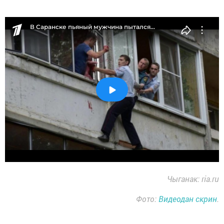
Чыганак: ria.ru
Фото:
Видеодан скрин
.