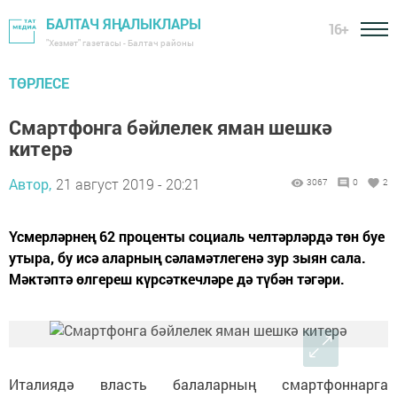
БАЛТАЧ ЯҢАЛЫКЛАРЫ
16+
"Хезмәт" газетасы - Балтач районы
ТӨРЛЕСЕ
Смартфонга бәйлелек яман шешкә
китерә
Автор,
21 август 2019 - 20:21
3067
0
2
Үсмерләрнең 62 проценты социаль челтәрләрдә төн буе
утыра, бу исә аларның сәламәтлегенә зур зыян сала.
Мәктәптә өлгереш күрсәткечләре дә түбән тәгәри.
Италиядә власть балаларның смартфоннарга