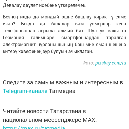
Дәвалау дәүләт исәбенә үткәреләчәк.
Безнең илдә дә мондый эшне башлау кирәк түгелме
икән? Бездә дә балалар һәм үсмерләр кесә
телефоныннан аерыла алмый бит. Шул ук вакытта
Германия галимнәре смартфоннардан таралган
электромагнит нурланышының баш мие яман шешенә
китерү хәвефенең зур булуын ачыклаган.
Фото:
pixabay.com/ru
Следите за самым важным и интересным в
Telegram-канале
Татмедиа
Читайте новости Татарстана в
национальном мессенджере MАХ:
https://max.ru/tatmedia