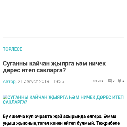
ТӨРЛЕСЕ
Суганны кайчан җыярга һәм ничек
дөрес итеп сакларга?
Автор,
21 август 2019 - 19:36
3181
0
2
Бу яшелчә күп очракта җәй ахырында өлгерә. Әмма
уңыш җыюның төгәл көнен әйтеп булмый. Тәҗрибәле