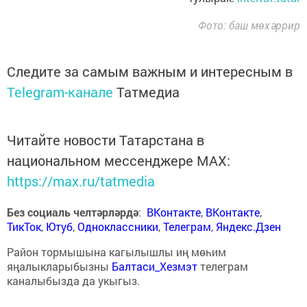
Фото: баш мөхәррир
Следите за самым важным и интересным в
Telegram-канале
Татмедиа
Читайте новости Татарстана в
национальном мессенджере MАХ:
https://max.ru/tatmedia
Без социаль челтәрләрдә
:
ВКонтакте
,
ВКонтакте
,
ТикТок
,
Ютуб
,
Одноклассники
,
Телеграм
,
Яндекс.Дзен
Район тормышына кагылышлы иң мөһим
яңалыкларыбызны
Балтаси_Хезмэт
телеграм
каналыбызда да укыгыз.