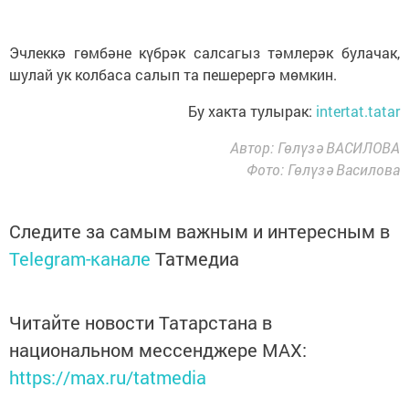
Эчлеккә гөмбәне күбрәк салсагыз тәмлерәк булачак,
шулай ук колбаса салып та пешерергә мөмкин.
Бу хакта тулырак:
intertat.tatar
Автор: Гөлүзә ВАСИЛОВА
Фото: Гөлүзә Василова
Следите за самым важным и интересным в
Telegram-канале
Татмедиа
Читайте новости Татарстана в
национальном мессенджере MАХ:
https://max.ru/tatmedia