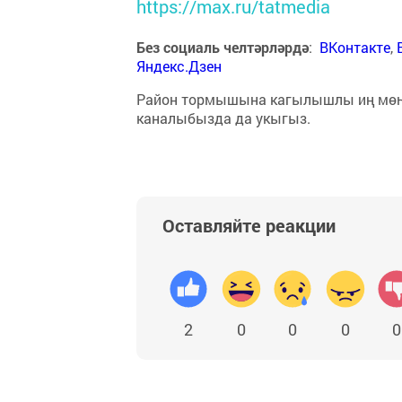
https://max.ru/tatmedia
Без социаль челтәрләрдә
:
ВКонтакте
,
Яндекс.Дзен
Район тормышына кагылышлы иң мө
каналыбызда да укыгыз.
Оставляйте реакции
2
0
0
0
0