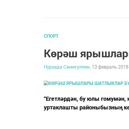
СПОРТ
Көрәш ярышлар
Нурзада Сәмигуллин,
13 февраль 2018 
“Егетләрдән, бу юлы гомумән, 
уртаклашты районыбызның кө