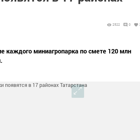
2522
0
е каждого миниагропарка по смете 120 млн
.