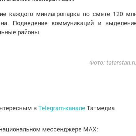
ие каждого миниагропарка по смете 120 мл
ана. Подведение коммуникаций и выделени
льные районы.
Фото: tatarstan.r
интересным в
Telegram-канале
Татмедиа
в национальном мессенджере MАХ: