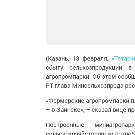
(Казань, 13 февраля,
«Татар-
сбыту сельхозпродукции в
агропромпарки. Об этом сообщ
РТ глава Минсельхозпрода ре
«Фермерские агропромпарки п
– в Заинске», – сказал вице-п
Построенные миниагропа
сельскохозяйственным потреб