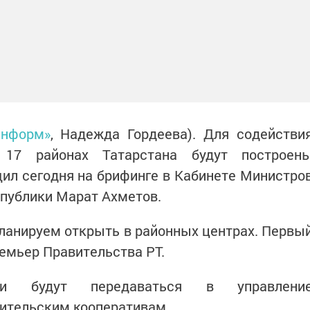
информ»
, Надежда Гордеева). Для содействи
 17 районах Татарстана будут построен
ил сегодня на брифинге в Кабинете Министро
спублики Марат Ахметов.
ланируем открыть в районных центрах. Первы
ремьер Правительства РТ.
рки будут передаваться в управлени
ительским кооперативам.