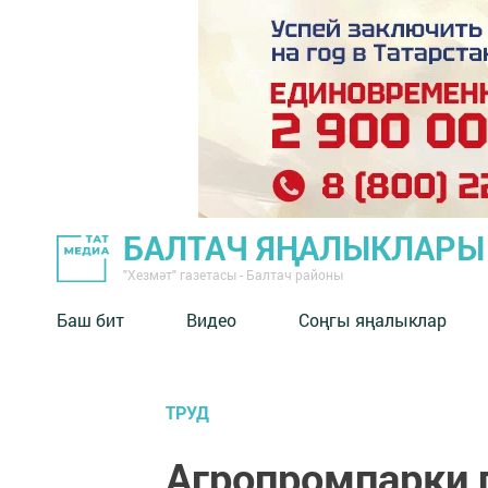
БАЛТАЧ ЯҢАЛЫКЛАРЫ
"Хезмәт" газетасы - Балтач районы
Баш бит
Видео
Соңгы яңалыклар
ТРУД
Агропромпарки п