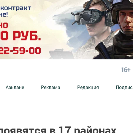
16+
Азьлане
Реклама
Редакция
Подпис
оявятся в 17 районах