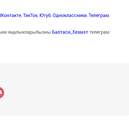
ВКонтакте
,
ТикТок
,
Ютуб
,
Одноклассники
,
Телеграм
,
һим яңалыкларыбызны
Балтаси_Хезмэт
телеграм