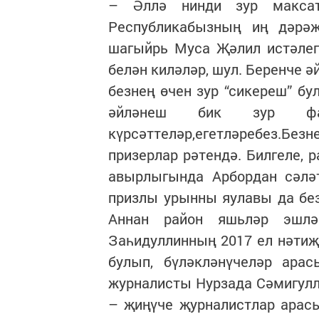
– Әллә нинди зур максат
Республикабызның иң дәрәҗ
шагыйрь Муса Җәлил истәлег
белән киләләр, шул. Беренче 
безнең өчен зур “сикереш” б
әйләнеш бик зур фа
күрсәттеләр,егетләребез.
призерлар рәтендә. Билгеле,
авырлыгында Арбордан сәләт
призлы урынны яулавы да безн
Аннан район яшьләр эшлә
Заһидуллинның 2017 ел нәти
булып, бүләкләнүчеләр ара
журналисты Нурзада Сәмигул
– җиңүче җурналистлар арасы