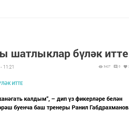
ы шатлыклар бүләк итте
- 11:21
3427
0
канәгать калдым”, – дип үз фикерләре белән
рәш буенча баш тренеры Ранил Габдрахманов