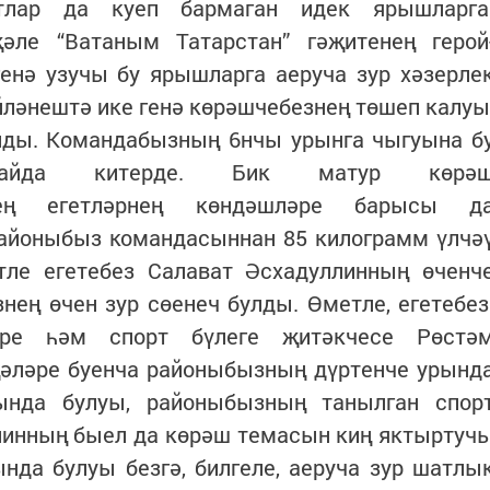
лар да куеп бармаган идек ярышларга
әле “Ватаным Татарстан” гәҗитенең герой
енә узучы бу ярышларга аеруча зур хәзерле
әйләнештә ике генә көрәшчебезнең төшеп калуы
улды. Командабызның 6нчы урынга чыгуына б
йда китерде. Бик матур көрә
Безнең егетләрнең көндәшләре барысы д
 районыбыз командасыннан 85 килограмм үлчә
ле егетебез Салават Әсхадуллинның өченч
ең өчен зур сөенеч булды. Өметле, егетебез
ре һәм спорт бүлеге җитәкчесе Рөстә
җәләре буенча районыбызның дүртенче урынд
сында булуы, районыбызның танылган спор
линның быел да көрәш темасын киң яктыртуч
нда булуы безгә, билгеле, аеруча зур шатлы