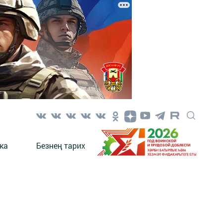
ка
Безнең тарих