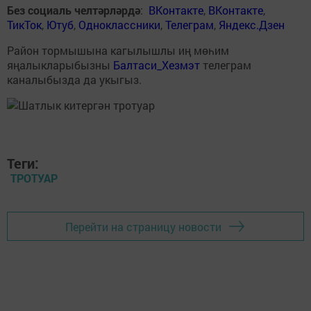
Без социаль челтәрләрдә
:
ВКонтакте
,
ВКонтакте
,
ТикТок
,
Ютуб
,
Одноклассники
,
Телеграм
,
Яндекс.Дзен
Район тормышына кагылышлы иң мөһим
яңалыкларыбызны
Балтаси_Хезмэт
телеграм
каналыбызда да укыгыз.
Теги:
ТРОТУАР
Перейти на страницу новости