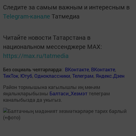
Следите за самым важным и интересным в
Telegram-канале
Татмедиа
Читайте новости Татарстана в
национальном мессенджере MАХ:
https://max.ru/tatmedia
Без социаль челтәрләрдә
:
ВКонтакте
,
ВКонтакте
,
ТикТок
,
Ютуб
,
Одноклассники
,
Телеграм
,
Яндекс.Дзен
Район тормышына кагылышлы иң мөһим
яңалыкларыбызны
Балтаси_Хезмэт
телеграм
каналыбызда да укыгыз.