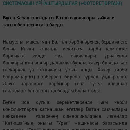
Бүген Казан юлындагы Ватан сакчылары һәйкәле
тагын бер техникага баеды
Намуслы, максатчан Балтач хәрбиләренең бердәмлеге
белән Казан юлында искиткеч хәрби комплекс
барлыкка килде. Чик сакчылары үрнәгендә
башкарылган эшләр дәвамлы булды, хәзер биредә һәр
гаскәрнең үз техникасы урын алды. Хәзер хәрби
бәйрәмнәрнең һәрберсен биредә зурлап уздыралар.
Әлеге чараларга хәрбиләр генә түгел, аларның
гаиләләре, балалары да бердәм булып килә.
Бүген исә сугыш хәрәкәтләрендә һәм хәрби
конфликтларда катнашкан егетләр Ватан сакчылары
һәйкәленә үзләренең символикаларын, легендар
“Катюша”ның оныгы “Урал” машинасы базасында
эшләнгән “Град” (реактивная система залпового огня