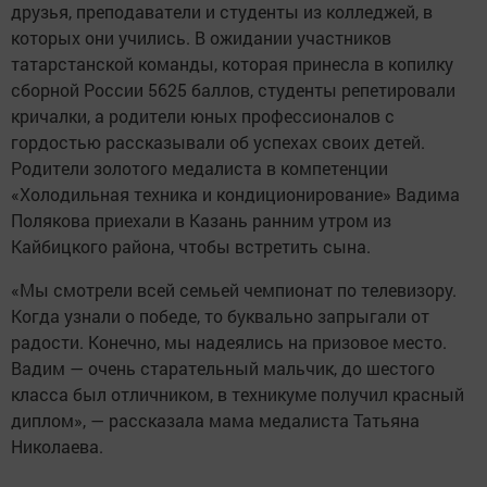
В аэропорту чемпионов встречали родственники,
друзья, преподаватели и студенты из колледжей, в
которых они учились. В ожидании участников
татарстанской команды, которая принесла в копилку
сборной России 5625 баллов, студенты репетировали
кричалки, а родители юных профессионалов с
гордостью рассказывали об успехах своих детей.
Родители золотого медалиста в компетенции
«Холодильная техника и кондиционирование» Вадима