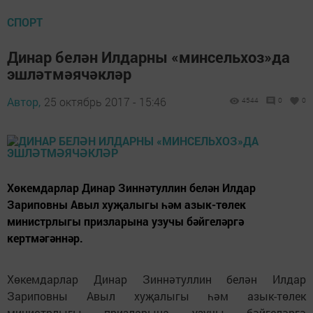
СПОРТ
Динар белән Илдарны «минсельхоз»да
эшләтмәячәкләр
Автор,
25 октябрь 2017 - 15:46
4544
0
0
Хөкемдарлар Динар Зиннәтуллин белән Илдар
Зариповны Авыл хуҗалыгы һәм азык-төлек
министрлыгы призларына узучы бәйгеләргә
кертмәгәннәр.
Хөкемдарлар Динар Зиннәтуллин белән Илдар
Зариповны Авыл хуҗалыгы һәм азык-төлек
министрлыгы призларына узучы бәйгеләргә