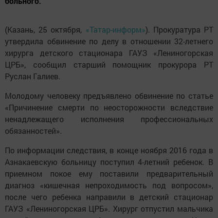
больного.
(Казань, 25 октября,
«Татар-информ»
). Прокуратура РТ
утвердила обвинение по делу в отношении 32-летнего
хирурга детского стационара ГАУЗ «Лениногорская
ЦРБ», сообщил старший помощник прокурора РТ
Руслан Галиев.
Молодому человеку предъявлено обвинение по статье
«Причинение смерти по неосторожности вследствие
ненадлежащего исполнения профессиональных
обязанностей».
По информации следствия, в конце ноября 2016 года в
Азнакаевскую больницу поступил 4-летний ребенок. В
приемном покое ему поставили предварительный
диагноз «кишечная непроходимость под вопросом»,
после чего ребенка направили в детский стационар
ГАУЗ «Лениногорская ЦРБ». Хирург отпустил мальчика