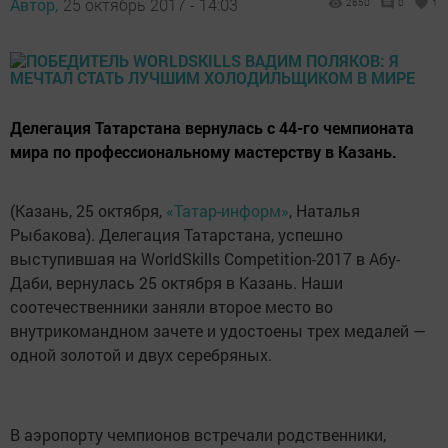
Автор,
25 октябрь 2017 - 14:03
2650
0
1
Делегация Татарстана вернулась с 44-го чемпионата
мира по профессиональному мастерству в Казань.
(Казань, 25 октября,
«Татар-информ»
, Наталья
Рыбакова). Делегация Татарстана, успешно
выступившая на WorldSkills Competition-2017 в Абу-
Даби, вернулась 25 октября в Казань. Наши
соотечественники заняли второе место во
внутрикомандном зачете и удостоены трех медалей —
одной золотой и двух серебряных.