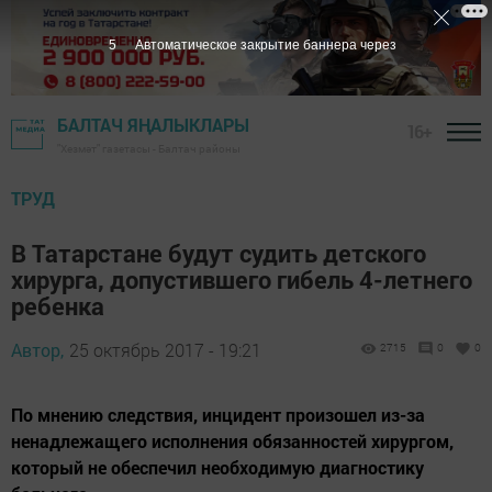
4
Автоматическое закрытие баннера через
БАЛТАЧ ЯҢАЛЫКЛАРЫ
16+
"Хезмәт" газетасы - Балтач районы
ТРУД
В Татарстане будут судить детского
хирурга, допустившего гибель 4-летнего
ребенка
Автор,
25 октябрь 2017 - 19:21
2715
0
0
По мнению следствия, инцидент произошел из-за
ненадлежащего исполнения обязанностей хирургом,
который не обеспечил необходимую диагностику