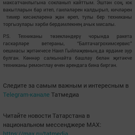
максатчанлыгына сокланып кайттым. Эштән соң, юк
вакытларын бар итеп, гаиләләрен калдырып, кичләрен
тимер кисәкләренә җан өреп, тулы бер техниканы
торгызулары хәрби бердәмлекнең ачык мисалы.
P.S. Техниканы төзекләндерү чорында ракета
гаскәрләре ветераны, “Балтачагрохимсервис”
оешмасы җитәкчесе Наил Гыйләҗевның да ярдәме зур
булган. Көннәр салкынайта башлау белән җитәкче
техниканы ремонтлау өчен арендага бина биргән.
Следите за самым важным и интересным в
Telegram-канале
Татмедиа
Читайте новости Татарстана в
национальном мессенджере MАХ:
https://max.ru/tatmedia