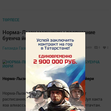
ТӨРЛЕСЕ
Норма-Лызи маршруты расписание
буенча йөри
25 октябрь 2017 -
Гөлзидә Газизуллина,
12403
0
2
16:41
Норма-Лызи маршруты расписание буенча йөри
Норма-Лызи автобусы йөри микән, маршрут
расписаниесын төгәл белмәгәч, бик кыен. Шул хакта
яза алмассыз микән дип шалтыраталар Балтачтан.