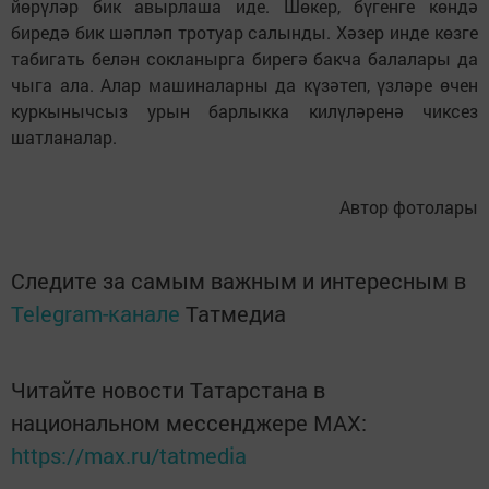
йөрүләр бик авырлаша иде. Шөкер, бүгенге көндә
биредә бик шәпләп тротуар салынды. Хәзер инде көзге
табигать белән сокланырга бирегә бакча балалары да
чыга ала. Алар машиналарны да күзәтеп, үзләре өчен
куркынычсыз урын барлыкка килүләренә чиксез
шатланалар.
Автор фотолары
Следите за самым важным и интересным в
Telegram-канале
Татмедиа
Читайте новости Татарстана в
национальном мессенджере MАХ:
https://max.ru/tatmedia