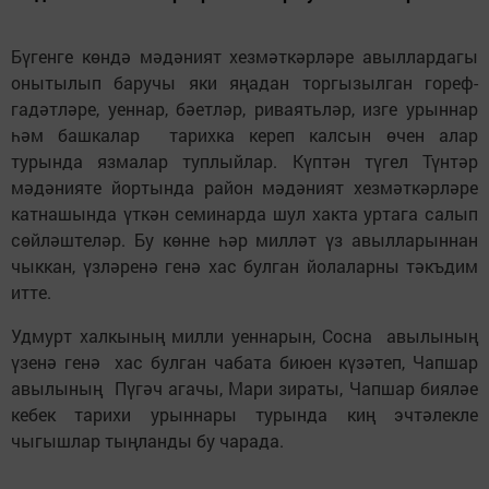
Бүгенге көндә мәдәният хезмәткәрләре авыллардагы
онытылып баручы яки яңадан торгызылган гореф-
гадәтләре, уеннар, бәетләр, риваятьләр, изге урыннар
һәм башкалар тарихка кереп калсын өчен алар
турында язмалар туплыйлар. Күптән түгел Түнтәр
мәдәнияте йортында район мәдәният хезмәткәрләре
катнашында үткән семинарда шул хакта уртага салып
сөйләштеләр. Бу көнне һәр милләт үз авылларыннан
чыккан, үзләренә генә хас булган йолаларны тәкъдим
итте.
Удмурт халкының милли уеннарын, Сосна авылының
үзенә генә хас булган чабата биюен күзәтеп, Чапшар
авылының Пүгәч агачы, Мари зираты, Чапшар бияләе
кебек тарихи урыннары турында киң эчтәлекле
чыгышлар тыңланды бу чарада.