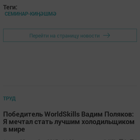
Теги:
СЕМИНАР-КИҢӘШМӘ
Перейти на страницу новости
ТРУД
Победитель WorldSkills Вадим Поляков:
Я мечтал стать лучшим холодильщиком
в мире