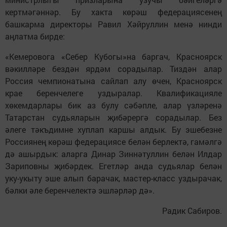
кертмәгәннәр. Бу хакта көрәш федерациясенең
башкарма директоры Равил Хәйруллин менә нинди
аңлатма бирде:
«Кемеровога «Себер Кубогы»на баргач, Красноярск
вәкилләре бездән ярдәм сорадылар. Тиздән алар
Россия чемпионатына сайлап алу өчен, Красноярск
крае беренчелеге уздыралар. Квалификацияле
хөкемдарлары бик аз булу сәбәпле, алар үзләренә
Татарстан судьяларын җибәрергә сорадылар. Без
әлеге тәкъдимне хуплап каршы алдык. Бу эшебезне
Россиянең көрәш федерациясе белән берлектә, гамәлгә
дә ашырдык: аларга Динар Зиннәтуллин белән Илдар
Зариповны җибәрдек. Егетләр анда судьялар белән
уку-укыту эше алып барачак, мастер-класс уздырачак,
бәлки әле беренчелектә эшләрләр дә».
Радик Сабиров.