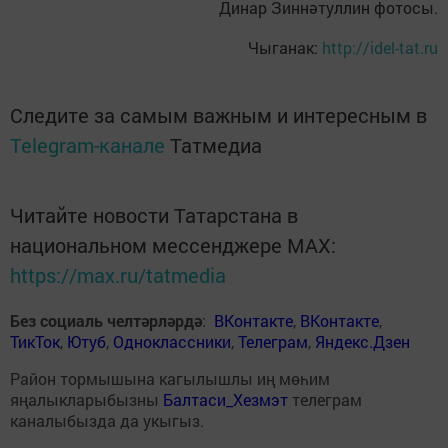
Динар Зиннәтуллин фотосы.
Чыганак:
http://idel-tat.ru
Следите за самым важным и интересным в
Telegram-канале
Татмедиа
Читайте новости Татарстана в
национальном мессенджере MАХ:
https://max.ru/tatmedia
Без социаль челтәрләрдә
:
ВКонтакте
,
ВКонтакте
,
ТикТок
,
Ютуб
,
Одноклассники
,
Телеграм
,
Яндекс.Дзен
Район тормышына кагылышлы иң мөһим
яңалыкларыбызны
Балтаси_Хезмэт
телеграм
каналыбызда да укыгыз.