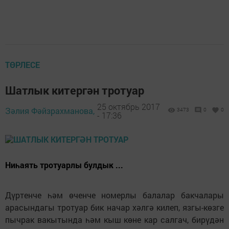
ТӨРЛЕСЕ
Шатлык китергән тротуар
25 октябрь 2017
Зәлия Фәйзрахманова,
3473
0
0
- 17:36
Ниһаять тротуарлы булдык ...
Дүртенче һәм өченче номерлы балалар бакчалары
арасындагы тротуар бик начар хәлгә килеп, язгы-көзге
пычрак вакытында һәм кыш көне кар салгач, бирүдән