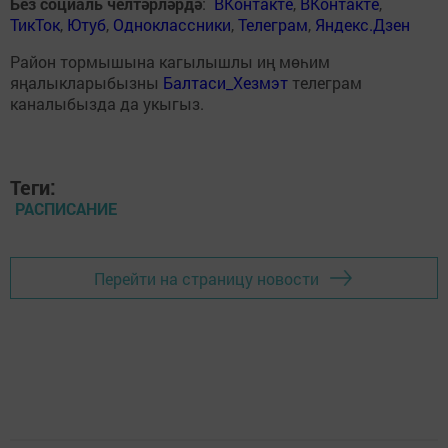
Без социаль челтәрләрдә
:
ВКонтакте
,
ВКонтакте
,
ТикТок
,
Ютуб
,
Одноклассники
,
Телеграм
,
Яндекс.Дзен
Район тормышына кагылышлы иң мөһим
яңалыкларыбызны
Балтаси_Хезмэт
телеграм
каналыбызда да укыгыз.
Теги:
РАСПИСАНИЕ
Перейти на страницу новости