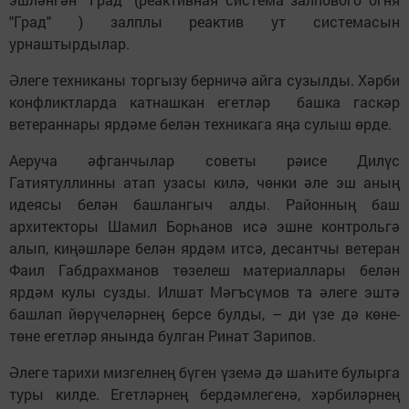
"Град" ) залплы реактив ут системасын
урнаштырдылар.
Әлеге техниканы торгызу берничә айга сузылды. Хәрби
конфликтларда катнашкан егетләр башка гаскәр
ветераннары ярдәме белән техникага яңа сулыш өрде.
Аеруча әфганчылар советы рәисе Дилүс
Гатиятуллинны атап узасы килә, чөнки әле эш аның
идеясы белән башлангыч алды. Районның баш
архитекторы Шамил Борһанов исә эшне контрольгә
алып, киңәшләре белән ярдәм итсә, десантчы ветеран
Фаил Габдрахманов төзелеш материаллары белән
ярдәм кулы сузды. Илшат Мәгъсүмов та әлеге эштә
башлап йөрүчеләрнең берсе булды, – ди үзе дә көне-
төне егетләр янында булган Ринат Зарипов.
Әлеге тарихи мизгелнең бүген үземә дә шаһите булырга
туры килде. Егетләрнең бердәмлегенә, хәрбиләрнең