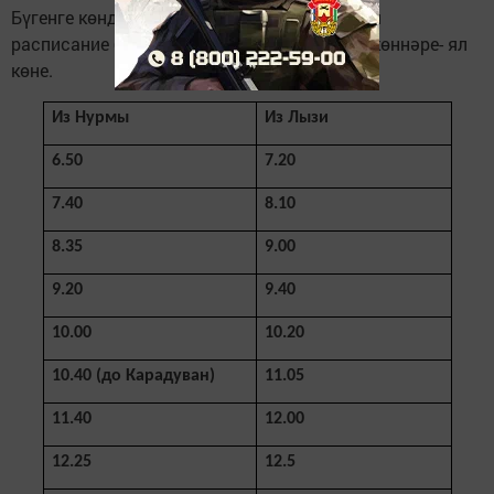
Бүгенге көндә Норма-Лызи маршруты төгәл
расписание буенча йөри, шимбә, якшәмбе көннәре- ял
көне.
Из Нурмы
Из Лызи
6.50
7.20
7.40
8.10
8.35
9.00
9.20
9.40
10.00
10.20
10.40 (до Карадуван)
11.05
11.40
12.00
12.25
12.5