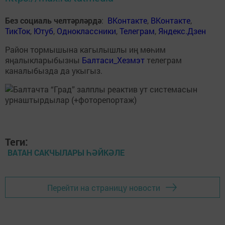
Без социаль челтәрләрдә
:
ВКонтакте
,
ВКонтакте
,
ТикТок
,
Ютуб
,
Одноклассники
,
Телеграм
,
Яндекс.Дзен
Район тормышына кагылышлы иң мөһим
яңалыкларыбызны
Балтаси_Хезмэт
телеграм
каналыбызда да укыгыз.
Теги:
ВАТАН САКЧЫЛАРЫ ҺӘЙКӘЛЕ
Перейти на страницу новости