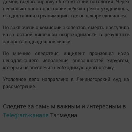
домой, выдав справку об отсутствии патологии. Через
несколько часов состояние ребенка резко ухудшилось,
его доставили в реанимацию, где он вскоре скончался.
По заключению комиссии экспертов, смерть наступила
из-за острой кишечной непроходимости в результате
заворота подвздошной кишки.
По мнению следствия, инцидент произошел из-за
ненадлежащего исполнения обязанностей хирургом,
который не обеспечил необходимую диагностику.
Уголовное дело направлено в Лениногорский суд на
рассмотрение.
Следите за самым важным и интересным в
Telegram-канале
Татмедиа