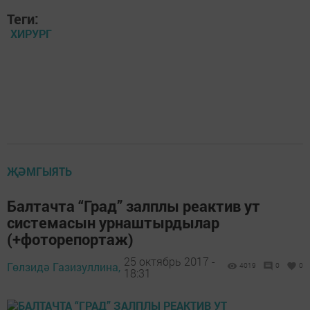
Теги:
ХИРУРГ
ҖӘМГЫЯТЬ
Балтачта “Град” залплы реактив ут
системасын урнаштырдылар
(+фоторепортаж)
25 октябрь 2017 -
Гөлзидә Газизуллина,
4019
0
0
18:31