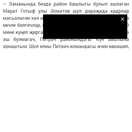
Перейти на страницу новости
Безнең Яндекс Дзен каналына языл
Подписаться
ҖӘМГЫЯТЬ
Ут уйната Балтач яшьләре
Автор,
25 октябрь 2017 - 13:46
3878
0
1
Торак мәсьәләсе, чыннан да, проблема икән, димәк, үз
районнарында калырга теләүчеләр күп. Ә без
сөйләшкән яшьләр Балтачны Казанга
алмаштырмаячакларына ышандырды.