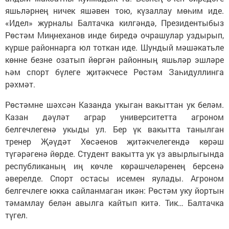
Telegram-канале
Татмедиа
Читайте новости Татарстана в
национальном мессенджере MАХ:
https://max.ru/tatmedia
Без социаль челтәрләрдә
:
ВКонтакте
,
ВКонтакте
,
ТикТок
,
Ютуб
,
Одноклассники
,
Телеграм
,
Яндекс.Дзен
Район тормышына кагылышлы иң мөһим
яңалыкларыбызны
Балтаси_Хезмэт
телеграм
каналыбызда да укыгыз.
Теги:
WORLDSKILLS