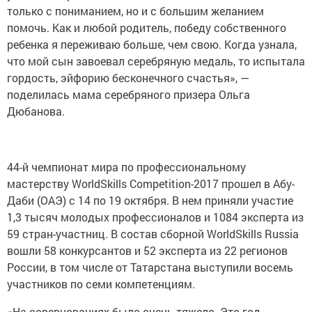
Напомним, что Вадим Поляков — выпускник
Казанского политехнического колледжа, студент
КНИТУ-КХТИ. Также по итогам чемпионата выпускник и
теперь уже сотрудник Казанского колледжа
информационных технологий и связи Павел Фадеев и
студент 4 курса Казанского колледжа
информационных технологий Андрей Дюбанов
удостоены серебряных медалей в компетенции