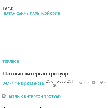
Теги:
ВАТАН САКЧЫЛАРЫ ҺӘЙКӘЛЕ
ТӨРЛЕСЕ
Шатлык китергән тротуар
25 октябрь 2017
Зәлия Фәйзрахманова,
3471
0
0
- 17:36