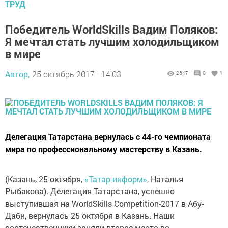
ТРУД
Победитель WorldSkills Вадим Поляков:
Я мечтал стать лучшим холодильщиком
в мире
Автор,
25 октябрь 2017 - 14:03
2647
0
1
Делегация Татарстана вернулась с 44-го чемпионата
мира по профессиональному мастерству в Казань.
(Казань, 25 октября,
«Татар-информ»
, Наталья
Рыбакова). Делегация Татарстана, успешно
выступившая на WorldSkills Competition-2017 в Абу-
Даби, вернулась 25 октября в Казань. Наши
соотечественники заняли второе место во