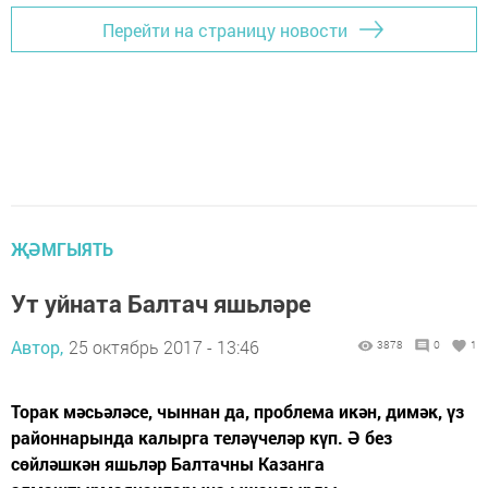
(34,901), на третьем — Китай (34,103). В медальном
зачете сборной России досталось пятое место — шесть
золотых, четыре серебряных, одна бронзовая и 21
медальон за мастерство. На первом месте по
количеству медалей — Китай, на втором — Корея, на
третьем — Швейцария, на четвертом — Бразилия.
Серебряный призер чемпионата Павел Фадеев верил в
успех сборной России на WorldSkills Competition.
«Робототехникой я занимаюсь уже три года. Это
интересное и перспективное направление, профессия
будущего. Когда было объявлено мое место, я испытал
взрыв эмоций, это невозможно описать и нужно
пережить. В будущем вижу себя одним из первых лиц в
этой области, кто будет развивать данное направление
в стране», — поделился планами Павел Фадеев.