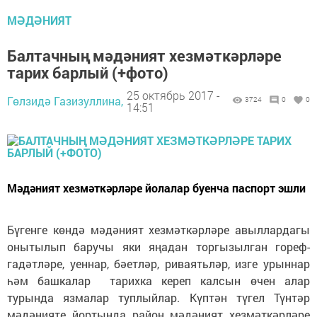
МӘДӘНИЯТ
Балтачның мәдәният хезмәткәрләре
тарих барлый (+фото)
25 октябрь 2017 -
Гөлзидә Газизуллина,
3724
0
0
14:51
Мәдәният хезмәткәрләре йолалар буенча паспорт эшли
Бүгенге көндә мәдәният хезмәткәрләре авыллардагы
онытылып баручы яки яңадан торгызылган гореф-
гадәтләре, уеннар, бәетләр, риваятьләр, изге урыннар
һәм башкалар тарихка кереп калсын өчен алар
турында язмалар туплыйлар. Күптән түгел Түнтәр
мәдәнияте йортында район мәдәният хезмәткәрләре