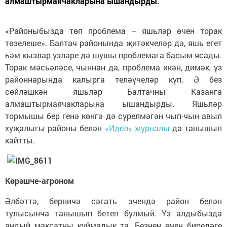
Второй обладатель серебряной награды тоже
увлекается робототехникой около трех лет. Молодой
человек отметил, что в дальнейшем планирует стать
тренером по компетенции «Мобильная робототехника»,
чтобы передать свои навыки другим молодым людям.
Следите за самым важным и интересным в