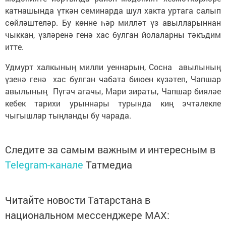
катнашында үткән семинарда шул хакта уртага салып
сөйләштеләр. Бу көнне һәр милләт үз авылларыннан
чыккан, үзләренә генә хас булган йолаларны тәкъдим
итте.
Удмурт халкының милли уеннарын, Сосна авылының
үзенә генә хас булган чабата биюен күзәтеп, Чапшар
авылының Пүгәч агачы, Мари зираты, Чапшар бияләе
кебек тарихи урыннары турында киң эчтәлекле
чыгышлар тыңланды бу чарада.
Следите за самым важным и интересным в
Telegram-канале
Татмедиа
Читайте новости Татарстана в
национальном мессенджере MАХ: