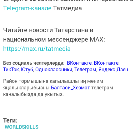
холодильщиком в мире. Свою будущую профессию
связываю только с холодильной техникой», — сказал
обладатель золотой медали WorldSkills Competition-
2017 Вадим Поляков.
По сумме баллов на чемпионате мира Россия заняла
первое место (35,461), на втором месте — Бразилия