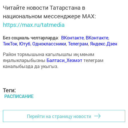
Читайте новости Татарстана в
национальном мессенджере MАХ:
https://max.ru/tatmedia
Без социаль челтәрләрдә
:
ВКонтакте
,
ВКонтакте
,
ТикТок
,
Ютуб
,
Одноклассники
,
Телеграм
,
Яндекс.Дзен
Район тормышына кагылышлы иң мөһим
яңалыкларыбызны
Балтаси_Хезмэт
телеграм
каналыбызда да укыгыз.
Теги:
РАСПИСАНИЕ
Перейти на страницу новости