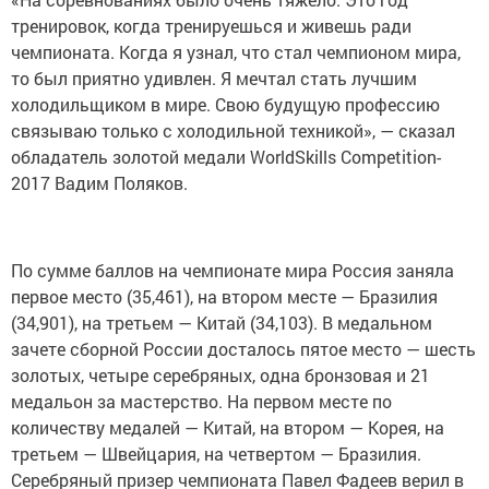
«Мобильная робототехника».
«Андрей с детства любил конструкторы. К его
увлечению робототехникой в семье отнеслись не
только с пониманием, но и с большим желанием
помочь. Как и любой родитель, победу собственного
ребенка я переживаю больше, чем свою. Когда узнала,
что мой сын завоевал серебряную медаль, то испытала
гордость, эйфорию бесконечного счастья», —
поделилась мама серебряного призера Ольга
Дюбанова.