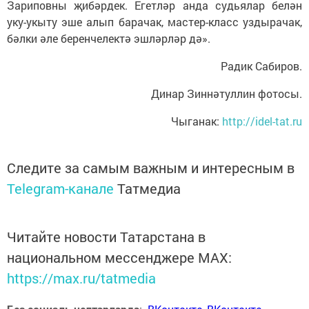
Зариповны җибәрдек. Егетләр анда судьялар белән
уку-укыту эше алып барачак, мастер-класс уздырачак,
бәлки әле беренчелектә эшләрләр дә».
Радик Сабиров.
Динар Зиннәтуллин фотосы.
Чыганак:
http://idel-tat.ru
Следите за самым важным и интересным в
Telegram-канале
Татмедиа
Читайте новости Татарстана в
национальном мессенджере MАХ:
https://max.ru/tatmedia