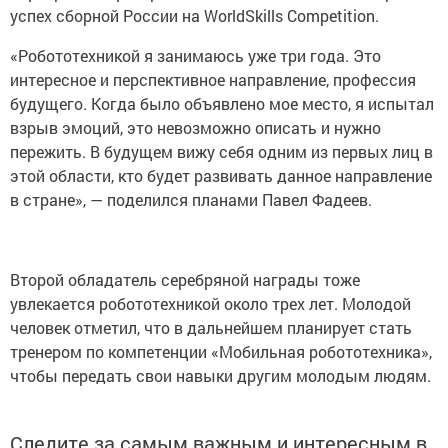
44-й чемпионат мира по профессиональному
мастерству WorldSkills Competition-2017 прошел в Абу-
Даби (ОАЭ) с 14 по 19 октября. В нем приняли участие
1,3 тысяч молодых профессионалов и 1084 эксперта из
59 стран-участниц. В состав сборной WorldSkills Russia
вошли 58 конкурсантов и 52 эксперта из 22 регионов
России, в том числе от Татарстана выступили восемь
участников по семи компетенциям.
«На соревнованиях было очень тяжело. Это год
тренировок, когда тренируешься и живешь ради
чемпионата. Когда я узнал, что стал чемпионом мира,
то был приятно удивлен. Я мечтал стать лучшим