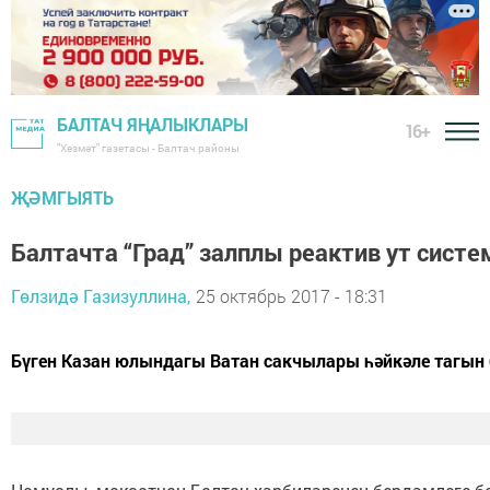
БАЛТАЧ ЯҢАЛЫКЛАРЫ
16+
"Хезмәт" газетасы - Балтач районы
ҖӘМГЫЯТЬ
Балтачта “Град” залплы реактив ут сис
Гөлзидә Газизуллина,
25 октябрь 2017 - 18:31
Бүген Казан юлындагы Ватан сакчылары һәйкәле тагын 