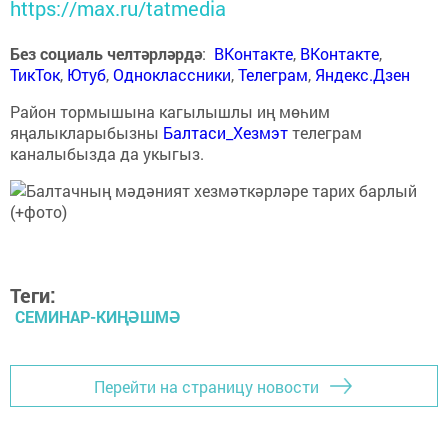
https://max.ru/tatmedia
Без социаль челтәрләрдә
:
ВКонтакте
,
ВКонтакте
,
ТикТок
,
Ютуб
,
Одноклассники
,
Телеграм
,
Яндекс.Дзен
Район тормышына кагылышлы иң мөһим
яңалыкларыбызны
Балтаси_Хезмэт
телеграм
каналыбызда да укыгыз.
Теги:
СЕМИНАР-КИҢӘШМӘ
Перейти на страницу новости