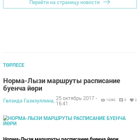
Перейти на страницу новости
ТӨРЛЕСЕ
Норма-Лызи маршруты расписание
буенча йөри
25 октябрь 2017 -
Гөлзидә Газизуллина,
12382
0
2
16:41
Норма-Лызи маршруты расписание буенча йөри