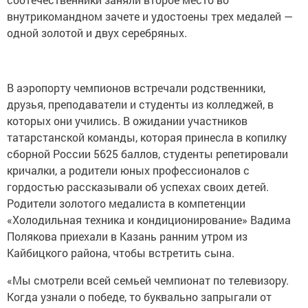
внутрикомандном зачете и удостоены трех медалей —
одной золотой и двух серебряных.
В аэропорту чемпионов встречали родственники,
друзья, преподаватели и студенты из колледжей, в
которых они учились. В ожидании участников