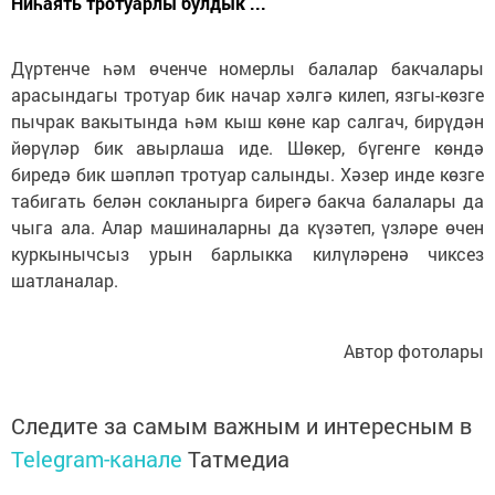
Ниһаять тротуарлы булдык ...
Дүртенче һәм өченче номерлы балалар бакчалары
арасындагы тротуар бик начар хәлгә килеп, язгы-көзге
пычрак вакытында һәм кыш көне кар салгач, бирүдән
йөрүләр бик авырлаша иде. Шөкер, бүгенге көндә
биредә бик шәпләп тротуар салынды. Хәзер инде көзге
табигать белән сокланырга бирегә бакча балалары да
чыга ала. Алар машиналарны да күзәтеп, үзләре өчен
куркынычсыз урын барлыкка килүләренә чиксез
шатланалар.
Автор фотолары
Следите за самым важным и интересным в
Telegram-канале
Татмедиа