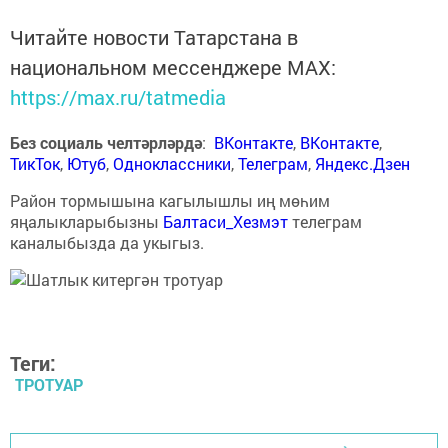
Читайте новости Татарстана в
национальном мессенджере MАХ:
https://max.ru/tatmedia
Без социаль челтәрләрдә
:
ВКонтакте
,
ВКонтакте
,
ТикТок
,
Ютуб
,
Одноклассники
,
Телеграм
,
Яндекс.Дзен
Район тормышына кагылышлы иң мөһим
яңалыкларыбызны
Балтаси_Хезмэт
телеграм
каналыбызда да укыгыз.
Теги:
ТРОТУАР