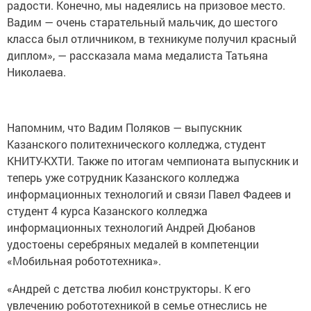
татарстанской команды, которая принесла в копилку
сборной России 5625 баллов, студенты репетировали
кричалки, а родители юных профессионалов с
гордостью рассказывали об успехах своих детей.
Родители золотого медалиста в компетенции
«Холодильная техника и кондиционирование» Вадима
Полякова приехали в Казань ранним утром из
Кайбицкого района, чтобы встретить сына.
«Мы смотрели всей семьей чемпионат по телевизору.
Когда узнали о победе, то буквально запрыгали от
радости. Конечно, мы надеялись на призовое место.
Вадим — очень старательный мальчик, до шестого
класса был отличником, в техникуме получил красный
диплом», — рассказала мама медалиста Татьяна
Николаева.