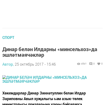
СПОРТ
Динар белән Илдарны «минсельхоз»да
эшләтмәячәкләр
Автор,
25 октябрь 2017 - 15:46
4541
0
0
Хөкемдарлар Динар Зиннәтуллин белән Илдар
Зариповны Авыл хуҗалыгы һәм азык-төлек
министрлыгы призларына узучы бәйгеләргә