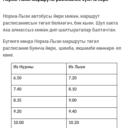
Норма-Лызи автобусы йөри микән, маршрут
расписаниесын төгәл белмәгәч, бик кыен. Шул хакта
яза алмассыз микән дип шалтыраталар Балтачтан.
Бүгенге көндә Норма-Лызи маршруты төгәл
расписание буенча йөри, шимбә, якшәмбе көннәре- ял
көне.
Из Нурмы
Из Лызи
6.50
7.20
7.40
8.10
8.35
9.00
9.20
9.40
10.00
10.20