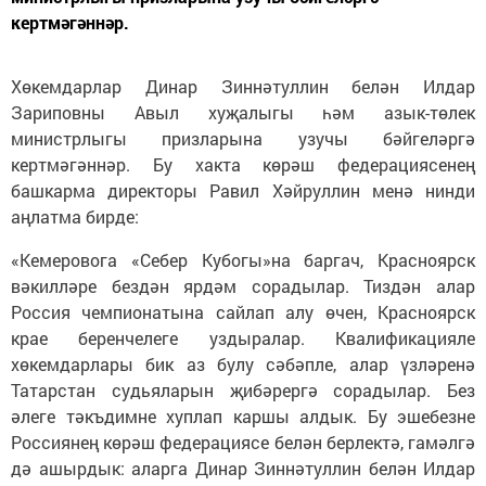
кертмәгәннәр.
Хөкемдарлар Динар Зиннәтуллин белән Илдар
Зариповны Авыл хуҗалыгы һәм азык-төлек
министрлыгы призларына узучы бәйгеләргә
кертмәгәннәр. Бу хакта көрәш федерациясенең
башкарма директоры Равил Хәйруллин менә нинди
аңлатма бирде:
«Кемеровога «Себер Кубогы»на баргач, Красноярск
вәкилләре бездән ярдәм сорадылар. Тиздән алар
Россия чемпионатына сайлап алу өчен, Красноярск
крае беренчелеге уздыралар. Квалификацияле
хөкемдарлары бик аз булу сәбәпле, алар үзләренә
Татарстан судьяларын җибәрергә сорадылар. Без
әлеге тәкъдимне хуплап каршы алдык. Бу эшебезне
Россиянең көрәш федерациясе белән берлектә, гамәлгә
дә ашырдык: аларга Динар Зиннәтуллин белән Илдар