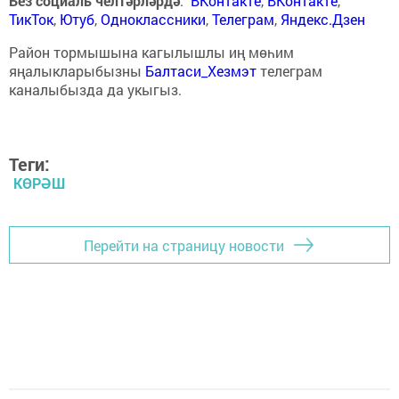
Без социаль челтәрләрдә
:
ВКонтакте
,
ВКонтакте
,
ТикТок
,
Ютуб
,
Одноклассники
,
Телеграм
,
Яндекс.Дзен
Район тормышына кагылышлы иң мөһим
яңалыкларыбызны
Балтаси_Хезмэт
телеграм
каналыбызда да укыгыз.
Теги:
КӨРӘШ
Перейти на страницу новости