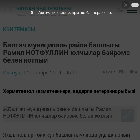
БАЛТАЧ ЯҢАЛЫКЛАРЫ
16+
4
Автоматическое закрытие баннера через
"Хезмәт" газетасы - Балтач районы
КӨН ТЕМАСЫ
Балтач муниципаль район башлыгы
Рамил НОТФУЛЛИН юлчылар бәйрәме
белән котлый
Ильнур,
17 октябрь 2014 - 05:17
2995
0
0
Хөрмәтле юл хезмәтчәннәре, кадерле ветераннарыбыз!
Яхшы юллар - бик күп башлангычларда уңышларның