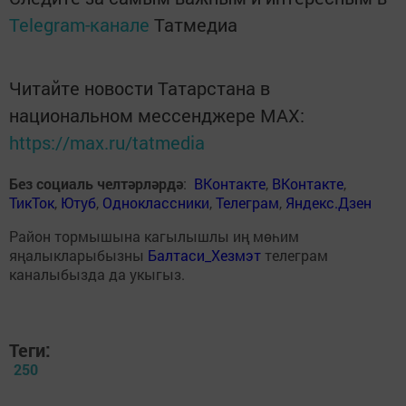
Telegram-канале
Татмедиа
Читайте новости Татарстана в
национальном мессенджере MАХ:
https://max.ru/tatmedia
Без социаль челтәрләрдә
:
ВКонтакте
,
ВКонтакте
,
ТикТок
,
Ютуб
,
Одноклассники
,
Телеграм
,
Яндекс.Дзен
Район тормышына кагылышлы иң мөһим
яңалыкларыбызны
Балтаси_Хезмэт
телеграм
каналыбызда да укыгыз.
Теги:
250