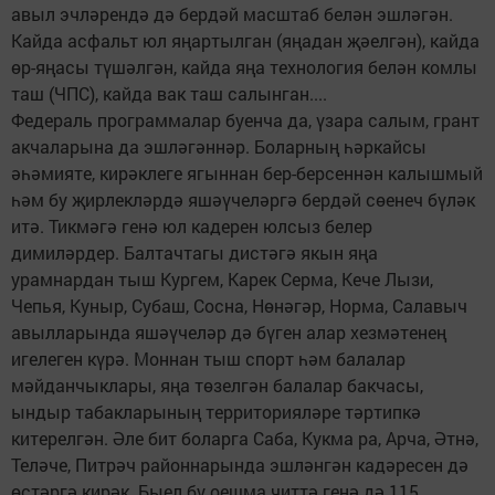
авыл эчләрендә дә бердәй масштаб белән эшләгән.
Кайда асфальт юл яңартылган (яңадан җәелгән), кайда
өр-яңасы түшәлгән, кайда яңа технология белән комлы
таш (ЧПС), кайда вак таш салынган....
Федераль программалар буенча да, үзара салым, грант
акчаларына да эшләгәннәр. Боларның һәркайсы
әһәмияте, кирәклеге ягыннан бер-берсеннән калышмый
һәм бу җирлекләрдә яшәүчеләргә бердәй сөенеч бүләк
итә. Тикмәгә генә юл кадерен юлсыз белер
димиләрдер. Балтачтагы дистәгә якын яңа
урамнардан тыш Кургем, Карек Серма, Кече Лызи,
Чепья, Куныр, Субаш, Сосна, Нөнәгәр, Норма, Салавыч
авылларында яшәүчеләр дә бүген алар хезмәтенең
игелеген күрә. Моннан тыш спорт һәм балалар
мәйданчыклары, яңа төзелгән балалар бакчасы,
ындыр табакларының территорияләре тәртипкә
китерелгән. Әле бит боларга Саба, Кукма ра, Арча, Әтнә,
Теләче, Питрәч районнарында эшләнгән кадәресен дә
өстәргә кирәк. Быел бу оешма читтә генә дә 115