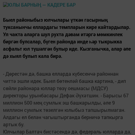
Быел районыбыз юлчылары үткән гасырның
туксанынчы еллардагы темпларын кире кайтардылар.
Ул чакта аларга шул рухта дәвам итәргә мөмкинлек
биргән булсалар, бүген районда инде һәр тыкрыкка
асфальт юл түшәлгән булыр иде. Кызганычка, алар әле
дә хыял булып кала бирә.
- Дөрестән дә, башка елларда күбесенчә районнан
читтә эшли идек. Быел бөтенләй башка картина, - дип
сөйли районара юллар төзү оешмасы (МДСУ)
директоры урынбасары Дефак Әүхәтшин. - Барысы 67
миллион 500 мең сумлык эш башкарылды, әле 9
миллион сумлык төзелгән юлыбыз тапшырылмаган.
Алдагы ел белән чагыштырганда берничә тапкырга
артык бу.
Юлчылар Балтач бистәсендә дә, федераль юлларда да,