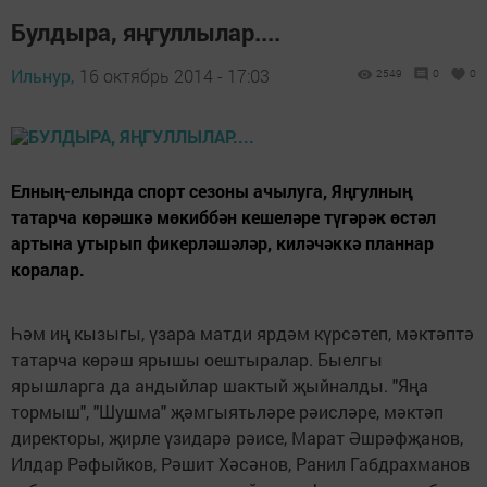
Булдыра, яңгуллылар....
Ильнур,
16 октябрь 2014 - 17:03
2549
0
0
Елның-елында спорт сезоны ачылуга, Яңгулның
татарча көрәшкә мөкиббән кешеләре түгәрәк өстәл
артына утырып фикерләшәләр, киләчәккә планнар
коралар.
Һәм иң кызыгы, үзара матди ярдәм күрсәтеп, мәктәптә
татарча көрәш ярышы оештыралар. Быелгы
ярышларга да андыйлар шактый җыйналды. "Яңа
тормыш", "Шушма" җәмгыятьләре рәисләре, мәктәп
директоры, җирле үзидарә рәисе, Марат Әшрәфҗанов,
Илдар Рәфыйков, Рәшит Хәсәнов, Ранил Габдрахманов