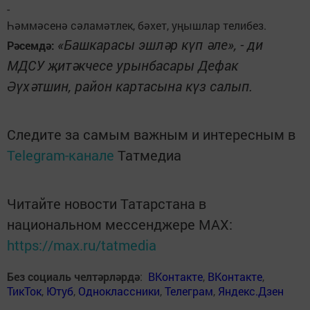
-
Һәммәсенә сәламәтлек, бәхет, уңышлар телибез.
«Башкарасы эшләр күп әле», - ди
Рәсемдә:
МДСУ җитәкчесе урынбасары Дефак
Әүхәтшин, район картасына күз салып.
Следите за самым важным и интересным в
Telegram-канале
Татмедиа
Читайте новости Татарстана в
национальном мессенджере MАХ:
https://max.ru/tatmedia
Без социаль челтәрләрдә
:
ВКонтакте
,
ВКонтакте
,
ТикТок
,
Ютуб
,
Одноклассники
,
Телеграм
,
Яндекс.Дзен