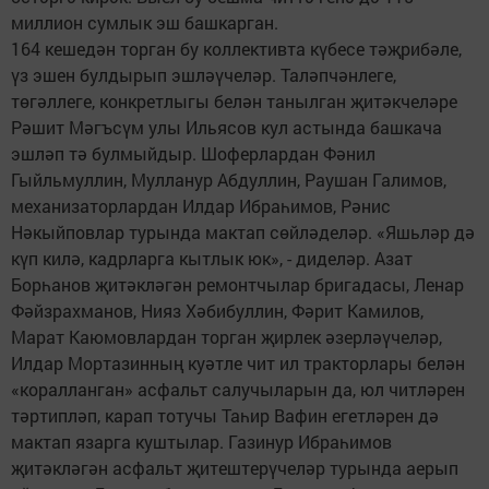
миллион сумлык эш башкарган.
164 кешедән торган бу коллективта күбесе тәҗрибәле,
үз эшен булдырып эшләүчеләр. Таләпчәнлеге,
төгәллеге, конкретлыгы белән танылган җитәкчеләре
Рәшит Мәгъсүм улы Ильясов кул астында башкача
эшләп тә булмыйдыр. Шоферлардан Фәнил
Гыйльмуллин, Мулланур Абдуллин, Раушан Галимов,
механизаторлардан Илдар Ибраһимов, Рәнис
Нәкыйповлар турында мактап сөйләделәр. «Яшьләр дә
күп килә, кадрларга кытлык юк», - диделәр. Азат
Борһанов җитәкләгән ремонтчылар бригадасы, Ленар
Фәйзрахманов, Нияз Хәбибуллин, Фәрит Камилов,
Марат Каюмовлардан торган җирлек әзерләүчеләр,
Илдар Мортазинның куәтле чит ил тракторлары белән
«коралланган» асфальт салучыларын да, юл читләрен
тәртипләп, карап тотучы Таһир Вафин егетләрен дә
мактап язарга куштылар. Газинур Ибраһимов
җитәкләгән асфальт җитештерүчеләр турында аерып