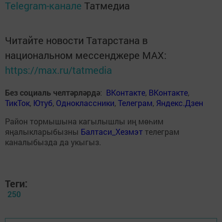
Telegram-канале
Татмедиа
Читайте новости Татарстана в
национальном мессенджере MАХ:
https://max.ru/tatmedia
Без социаль челтәрләрдә
:
ВКонтакте
,
ВКонтакте
,
ТикТок
,
Ютуб
,
Одноклассники
,
Телеграм
,
Яндекс.Дзен
Район тормышына кагылышлы иң мөһим
яңалыкларыбызны
Балтаси_Хезмэт
телеграм
каналыбызда да укыгыз.
Теги:
250