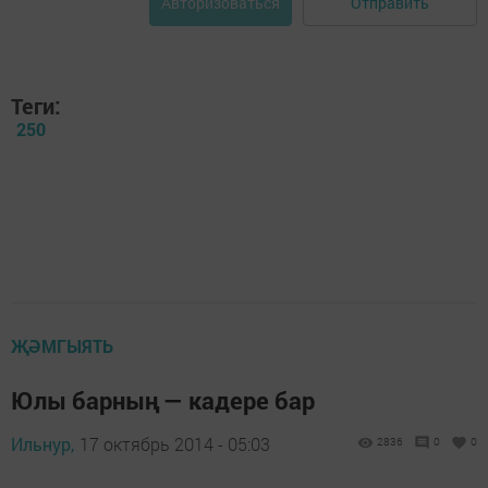
Отправить
Авторизоваться
Теги:
250
ҖӘМГЫЯТЬ
Юлы барның — кадере бар
Ильнур,
17 октябрь 2014 - 05:03
2836
0
0