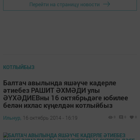
Перейти на страницу новости
КОТЛЫЙБЫЗ
Балтач авылында яшәүче кадерле
әтиебез РАШИТ ӘХМӘДИ улы
ӘҮХӘДИЕВны 16 октябрьдәге юбилее
белән ихлас күңелдән котлыйбыз
Ильнур,
16 октябрь 2014 - 16:19
0
0
0