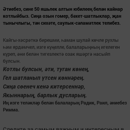
Әтиебез, сине 50 яшьлек алтын юбилеең белән кайнар
котлыйбыз. Сиңа озын гомер, бәхет-шатлыклар, җан
тынычлыгы, тән сихәте, саулык-сәламәтлек телибез.
Кайгы-хәсрәткә бирешми, һаман шулай көчле рухлы
һәм ярдәмчел, изге күңелле, балаларыңның игелеген
күреп, әни белән тигезлектә озак яшәргә насыйп
булсын.
Котлы булсын, әти, туган көнең,
Гел шатланып үтсен көннәрең.
Сиңа сөенеч кенә китерсеннәр,
Якыннарың, барлык дусларың.
Иң изге теләкләр белән балаларың Радик, Раил, әниебез
Римма.
Следите за самым важным и интересным в