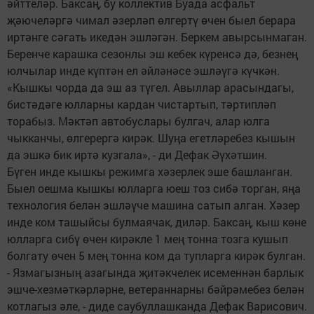
әйттеләр. Баксаң, бу коллектив Буада асфальт
җәючеләргә чимал әзерләп өлгертү өчен быел берара
иртәнге сәгать икедән эшләгән. Беркем авырсынмаган.
Беренче карашка сезонлы эш кебек күренсә дә, безнең
юлчылар инде күптән ел әйләнәсе эшләүгә күчкән.
«Кышкы чорда да эш аз түгел. Авыллар арасындагы,
бистәдәге юлларны кардан чистартып, тәртипләп
торабыз. Мәктәп автобуслары булгач, алар юлга
чыкканчы, өлгерергә кирәк. Шуңа егетләребез кышын
да эшкә бик иртә кузгала», - ди Дефак Әүхәтшин.
Бүген инде кышкы режимга хәзерлек эше башланган.
Быел оешма кышкы юлларга юеш тоз сибә торган, яңа
технология белән эшләүче машина сатып алган. Хәзер
инде ком ташыйсы булмаячак, диләр. Баксаң, кыш көне
юлларга сибү өчен кирәкле 1 мең тонна тозга кушып
болгату өчен 5 мең тонна ком да тупларга кирәк булган.
- Язмагызның азагында җитәкчелек исеменнән барлык
эшче-хезмәткәрләрне, ветераннарны бәйрәмебез белән
котлагыз әле, - диде саубуллашканда Дефак Варисович.