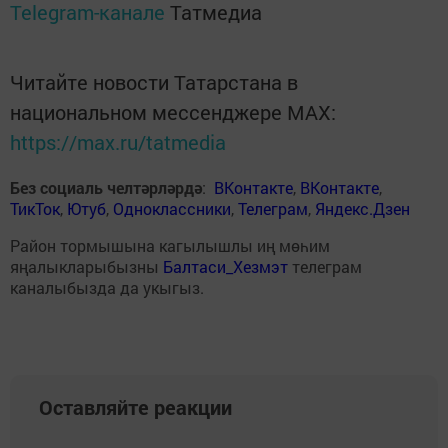
Telegram-канале
Татмедиа
Читайте новости Татарстана в
национальном мессенджере MАХ:
https://max.ru/tatmedia
Без социаль челтәрләрдә
:
ВКонтакте
,
ВКонтакте
,
ТикТок
,
Ютуб
,
Одноклассники
,
Телеграм
,
Яндекс.Дзен
Район тормышына кагылышлы иң мөһим
яңалыкларыбызны
Балтаси_Хезмэт
телеграм
каналыбызда да укыгыз.
Оставляйте реакции