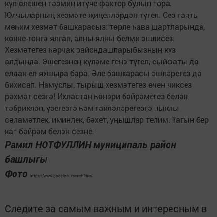
күп өлешен тәэмин итүче фактор булып тора.
Юлчыларның хезмәте җиңелләрдән түгел. Сез гаять
мөһим хезмәт башкарасыз: төрле һава шартларында,
көнне-төнгә ялгап, алны-ялны белми эшлисез.
Хезмәтегез һәрчак райондашларыбызның күз
алдында. Эшегезнең күләме генә түгел, сыйфаты да
елдан-ел яхшыра бара. Әле башкарасы эшләрегез дә
бихисап. Намуслы, тырыш хезмәтегез өчен чиксез
рәхмәт сезгә! Ихластан һөнәри бәйрәмегез белән
тәбрикләп, үзегезгә һәм гаиләләрегезгә ныклы
сәламәтлек, иминлек, бәхет, уңышлар телим. Тагын бер
кат бәйрәм белән сезне!
Рамил НОТФУЛЛИН муниципаль район
башлыгы
Фото
https://www.google.ru/search?biw
Следите за самым важным и интересным в