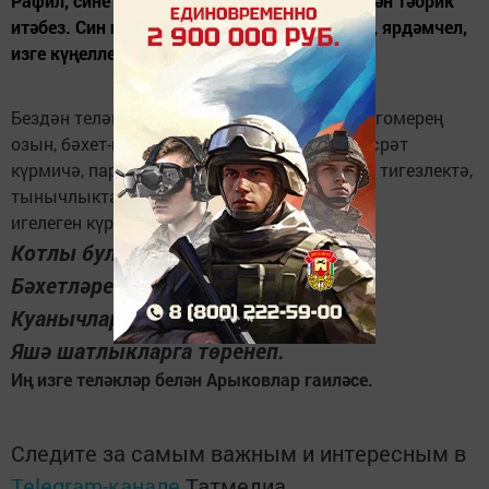
Рафил, сине чын йөрәктән олы юбилеең белән тәбрик
итәбез. Син һәрчак көчле рухлы, кешелекле, ярдәмчел,
изге күңелле булып кал.
Бездән теләк шул сиңа - тазалыгың ныклы, гомерең
озын, бәхет-шатлыкларга коенып, кайгы-хәсрәт
күрмичә, пар канатлар булып, Римма белән, тигезлектә,
тынычлыкта, балаларыгызның
игелеген күреп яшәргә язсын.
Котлы булсын синең туган көнең,
Бәхетләрең килсен үрелеп.
Куанычлар гына юлдаш булсын,
Яшә шатлыкларга төренеп.
Иң изге теләкләр белән Арыковлар гаиләсе.
Следите за самым важным и интересным в
Telegram-канале
Татмедиа