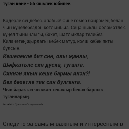
туган көне - 55 яшьлек юбилее.
Кадерле сеңлебез, апабыз! Сине гомер бәйрәмең белән
чын күңелебездән котлыйбыз. Сиңа ныклы сәламәтлек,
күңел тынычлыгы, бәхет, шатлыклар телибез.
Киләчәгең җырдагы кебек матур, кояш кебек якты
булсын.
Кешелекле бит син, олы җанлы,
Шәфкатьле син дуска, туганга.
Синнән якын кеше бармы икән?!
Без бәхетле тик син булганга.
Чын йәрәктән чыккан теләкләр белән барлык
туганнарың.
Фото
http://yandex.ru/images/search
Следите за самым важным и интересным в