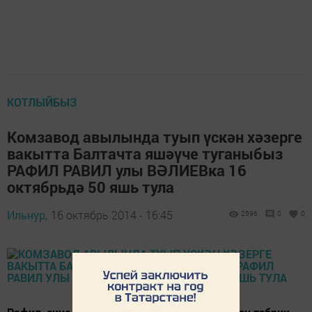
КОТЛЫЙБЫЗ
Комзавод авылында туып үскән хәзерге
вакытта Балтачта яшәүче туганыбыз
РАФИЛ РАВИЛ улы ВӘЛИЕВка 16
октябрьдә 50 яшь тула
Ильнур,
16 октябрь 2014 - 16:45
2596
0
0