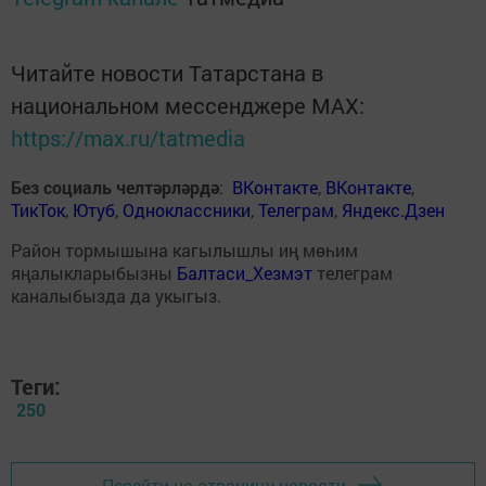
Читайте новости Татарстана в
национальном мессенджере MАХ:
https://max.ru/tatmedia
Без социаль челтәрләрдә
:
ВКонтакте
,
ВКонтакте
,
ТикТок
,
Ютуб
,
Одноклассники
,
Телеграм
,
Яндекс.Дзен
Район тормышына кагылышлы иң мөһим
яңалыкларыбызны
Балтаси_Хезмэт
телеграм
каналыбызда да укыгыз.
Теги:
250
Перейти на страницу новости