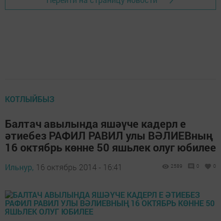
КОТЛЫЙБЫЗ
Балтач авылында яшәүче кадерл е
әтиебез РАФИЛ РАВИЛ улы ВӘЛИЕВның
16 октябрь көнне 50 яшьлек олуг юбилее
Ильнур,
16 октябрь 2014 - 16:41
2589
0
0