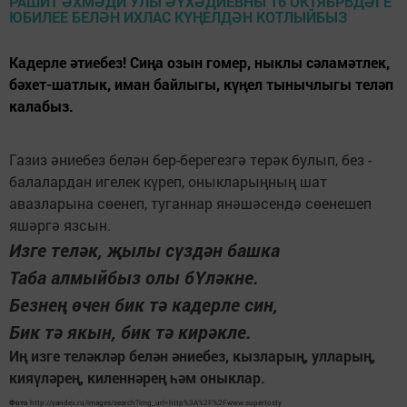
Кадерле әтиебез! Сиңа озын гомер, ныклы сәламәтлек,
бәхет-шатлык, иман байлыгы, күңел тынычлыгы теләп
калабыз.
Газиз әниебез белән бер-берегезгә терәк булып, без -
балалардан игелек күреп, оныкларыңның шат
авазларына сөенеп, туганнар янәшәсендә сөенешеп
яшәргә язсын.
Изге теләк, җылы сүздән башка
Таба алмыйбыз олы бҮләкне.
Безнең өчен бик тә кадерле син,
Бик тә якын, бик тә кирәкле.
Иң изге теләкләр белән әниебез, кызларың, улларың,
кияүләрең, киленнәрең һәм оныклар.
Фото
http://yandex.ru/images/search?img_url=http%3A%2F%2Fwww.supertosty