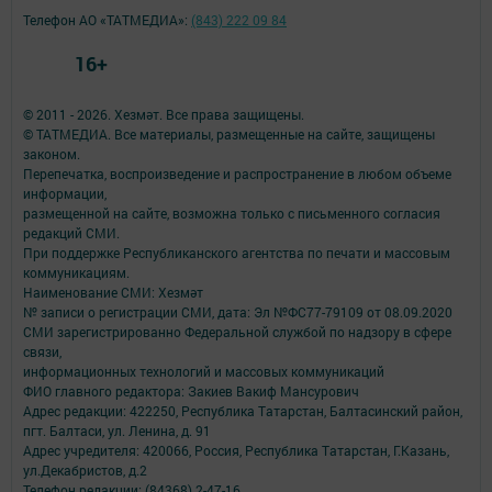
Телефон АО «ТАТМЕДИА»:
(843) 222 09 84
16+
© 2011 - 2026. Хезмәт. Все права защищены.
© ТАТМЕДИА. Все материалы, размещенные на сайте, защищены
законом.
Перепечатка, воспроизведение и распространение в любом объеме
информации,
размещенной на сайте, возможна только с письменного согласия
редакций СМИ.
При поддержке Республиканского агентства по печати и массовым
коммуникациям.
Наименование СМИ: Хезмәт
№ записи о регистрации СМИ, дата: Эл №ФС77-79109 от 08.09.2020
СМИ зарегистрированно Федеральной службой по надзору в сфере
связи,
информационных технологий и массовых коммуникаций
ФИО главного редактора: Закиев Вакиф Мансурович
Адрес редакции: 422250, Республика Татарстан, Балтасинский район,
пгт. Балтаси, ул. Ленина, д. 91
Адрес учредителя: 420066, Россия, Республика Татарстан, Г.Казань,
ул.Декабристов, д.2
Телефон редакции: (84368) 2-47-16