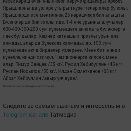
кебек көрәш өчен янып-көеп йөрүче фидакарьләребез.
Ярышларны да үзләре утырып күзәттеләр алар бу юлы.
Ярышларда исә мәктәпнең 23 көрәшчесе бил алышты.
Бүләкләр дә бик саллы иде. 1-4 нче урынны алучылар
600-400-300-200 сум күләмендәге акчалата бүләкләргә
лаек булдылар. Кемнәр катнашып призлы урын ала
алмады, алар да бүләксез калмадылар. 150 сум
күләмендә акча бирделәр үзләренә. Менә бит, нинди
күңелле, нинди стимул. Чемпионнарга килсәк, менә
алар: Тимур Зайцев /35 кг/, Руфил Хәбибуллин /45 кг/,
Руслан Йосыпов /55 кг/, Илдан Әхмәтханов /65 кг/,
Айрат Хәйруллин /авыр үлчәүдә/.
Фото http://yandex.ru/images/search?viewport
Следите за самым важным и интересным в
Telegram-канале
Татмедиа