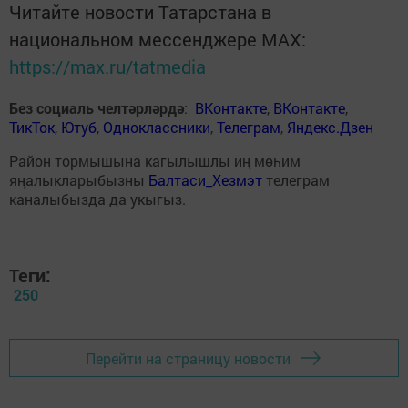
Читайте новости Татарстана в
национальном мессенджере MАХ:
https://max.ru/tatmedia
Без социаль челтәрләрдә
:
ВКонтакте
,
ВКонтакте
,
ТикТок
,
Ютуб
,
Одноклассники
,
Телеграм
,
Яндекс.Дзен
Район тормышына кагылышлы иң мөһим
яңалыкларыбызны
Балтаси_Хезмэт
телеграм
каналыбызда да укыгыз.
Теги:
250
Перейти на страницу новости