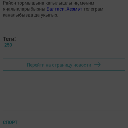
Район тормышына кагылышлы иң мөһим
яңалыкларыбызны
Балтаси_Хезмэт
телеграм
каналыбызда да укыгыз.
Теги:
250
Перейти на страницу новости
СПОРТ