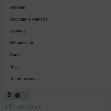
Главная
Последние новости
Азьлане
Объявления
Видео
Труд
Төрле темалар