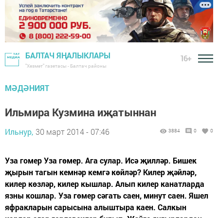
БАЛТАЧ ЯҢАЛЫКЛАРЫ
16+
"Хезмәт" газетасы - Балтач районы
МӘДӘНИЯТ
Ильмира Кузмина иҗатыннан
Ильнур,
30 март 2014 - 07:46
3884
0
0
Уза гомер Уза гөмер. Ага сулар. Исә җилләр. Бишек
җырын тагын кемнәр кемгә көйләр? Килер җәйләр,
килер көзләр, килер кышлар. Алып килер канатларда
язны кошлар. Уза гөмер сәгать саен, минут саен. Яшел
яфракларын сарысына алыштыра каен. Салкын