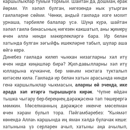
каршылыклар тумый тормый. Шайтан да, дошман, ерак
йөрми. Ул хәләл булган, нигезендә нык утырган
гаиләләрне сөйми. Чөнки, андый гаиләдә изге мохит
урнаша, тәрбияле балалар үсә. Шуңа күрә, шайтан
хәләл гаилә бинасының нигезен какшатып, аны җимерү
өчен әллә нинди мәкерлекләргә бара. Ир белән
хатында булган зәгыйфь ишекләрне табып, шулар аша
өйгә керә.
Динебез гаиләдә килеп чыккан низагларны хәл итү
өчен ниди киңәшләр бирә? Җил-давылларны хәл итү
юлларына күчкәнче, бер мөһим ноктага тукталып
китәсем килә. Гаиләдә ир белән хатын арасында нинди
генә каршылыклар чыкмасын,
аларны өй эчендә, ике
арада хәл итәргә тырышырга кирәк
. Чүпне өйдән
тышка чыгару бер-береңнең дәрәҗәсенә тап төшерергә
мөмкин. Мөселманның дәрәҗәсе икенче мөселман
өчен хәрам булып тора. Пәйгамбәребез: "Кыямәт
көнендә Аллаһ каршында иң яман хәлдә булачак кеше:
хатынына үз серләрен ачып, хатыны аңа ачылып,