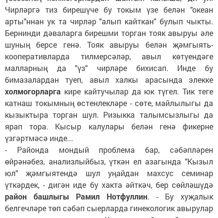
Чирләргә тиз бирешүче бу токым үзе белән "океан
арты"ннан ук та чирләр "алып кайткан" булып чыкты.
Бернинди дәваларга бирешми торган тояк авыруы әле
шуның берсе генә. Тояк авыруы белән җәмгыять-
кооперативларда тилмерсәләр, авыл көтүендәге
малларның да "үз" чирләре бихисап. Инде бу
бимазалардан туеп, авыл халкы арасында элекке
холмогорларга
кире кайтучылар да юк түгел. Тик теге
катнаш токымның өстенлекләре - сөте, майлылыгы да
кызыктыра торган шул. Ризыкка талымсызлыгы да
ярап тора. Кысыр калулары белән генә фикерне
үзгәртмәсә инде...
- Районда мондый проблема бар, сәбәпләрен
өйрәнәбез, анализлыйбыз, үткән ел азагында "Кызыл
юл" җәмгыятендә шул уңайдан махсус семинар
үткәрдек, - дигән иде бу хакта әйткәч, бер сөйләшүдә
район башлыгы Рамил Нотфуллин
. - Бу хуҗалык
белгечләре төп сәбәп сыерларда гинекологик авырулар