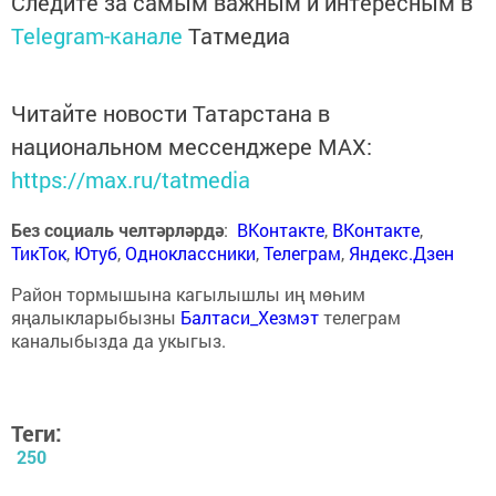
Следите за самым важным и интересным в
Telegram-канале
Татмедиа
Читайте новости Татарстана в
национальном мессенджере MАХ:
https://max.ru/tatmedia
Без социаль челтәрләрдә
:
ВКонтакте
,
ВКонтакте
,
ТикТок
,
Ютуб
,
Одноклассники
,
Телеграм
,
Яндекс.Дзен
Район тормышына кагылышлы иң мөһим
яңалыкларыбызны
Балтаси_Хезмэт
телеграм
каналыбызда да укыгыз.
Теги:
250