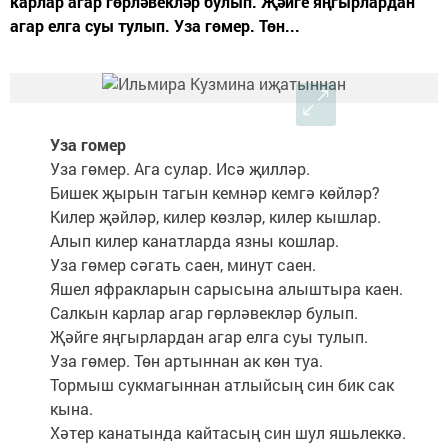
карлар агар гөрләвекләр булып. Җәйге яңгырлардан
агар елга суы тулып. Уза гөмер. Төн...
Уза гомер
Уза гөмер. Ага сулар. Исә җилләр.
Бишек җырын тагын кемнәр кемгә көйләр?
Килер җәйләр, килер көзләр, килер кышлар.
Алып килер канатларда язны кошлар.
Уза гөмер сәгать саен, минут саен.
Яшел яфракларын сарысына алыштыра каен.
Салкын карлар агар гөрләвекләр булып.
Җәйге яңгырлардан агар елга суы тулып.
Уза гөмер. Төн артыннан ак көн туа.
Тормыш сукмагыннан атлыйсың син бик сак
кына.
Хәтер канатында кайтасың син шул яшьлеккә.