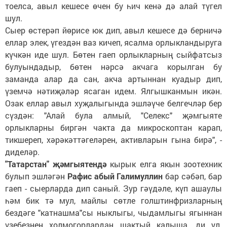
тоелса, авыл кешесе өчен бу һич кенә дә алай түгел
шул.
Сыер өстерәп йөрисе юк дип, авыл кешесе дә берничә
еллар элек, үгездән ваз кичеп, ясалма орлыкландыруга
күчкән иде шул. Бөтен гаеп орлыкларның сыйфатсыз
булуындадыр, бөтен нәрсә акчага корылган бу
заманда алар да сан, акча артыннан куадыр дип,
үземчә нәтиҗәләр ясаган идем. Ялгышканмын икән.
Озак еллар авыл хуҗалыгында эшләүче белгечләр бер
сүздән: "Алай була алмый, "Селекс" җәмгыяте
орлыкларны биргән чакта да микроскоптан карап,
тикшереп, хәрәкәттәгеләрен, активларын гына бирә", -
диделәр.
"Татарстан" җәмгыятендә
кырык елга якын зоотехник
булып эшләгән
Рафис абый Галимуллин
бар сәбәп, бар
гаеп - сыерларда дип саный. Зур гәүдәле, күп ашаулы
һәм бик тә мул, майлы сөтле голштинфризларның
бездәге "катнашма"сы ныклыгы, чыдамлыгы ягыннан
үзебезнең холмогорлардан шактый калыша, ди ул.