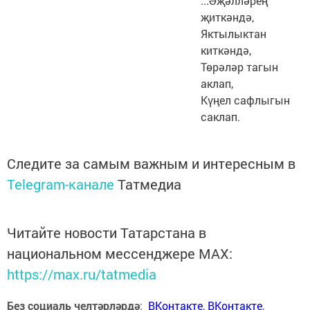
...Әҗәлләрең
җиткәндә,
Яктылыктан
киткәндә,
Төрәләр тагын
аклап,
Күңел сафлыгын
саклап.
Следите за самым важным и интересным в
Telegram-канале
Татмедиа
Читайте новости Татарстана в
национальном мессенджере MАХ:
https://max.ru/tatmedia
Без социаль челтәрләрдә
:
ВКонтакте
,
ВКонтакте
,