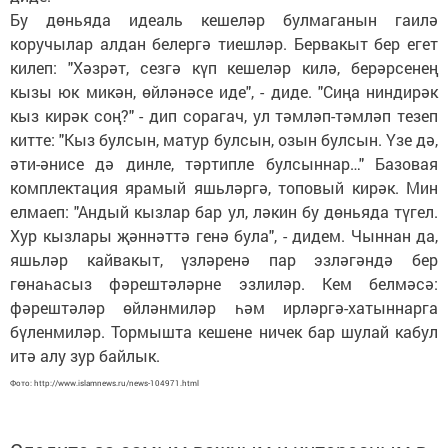
Бу дөньяда идеаль кешеләр булмаганын гаилә
коручылар алдан белергә тиешләр. Бервакыт бер егет
килеп: "Хәзрәт, сезгә күп кешеләр килә, берәрсенең
кызы юк микән, өйләнәсе иде", - диде. "Сиңа ниндирәк
кыз кирәк соң?" - дип сорагач, ул тәмләп-тәмләп тезеп
китте: "Кыз булсын, матур булсын, озын булсын. Үзе дә,
әти-әнисе дә динле, тәртипле булсыннар…" Базовая
комплектация ярамый яшьләргә, топовый кирәк. Мин
елмаеп: "Андый кызлар бар ул, ләкин бу дөньяда түгел.
Хур кызлары җәннәттә генә була", - дидем. Чыннан да,
яшьләр кайвакыт, үзләренә пар эзләгәндә бер
гөнаһасыз фәрештәләрне эзлиләр. Кем белмәсә:
фәрештәләр өйләнмиләр һәм ирләргә-хатыннарга
бүленмиләр. Тормышта кешене ничек бар шулай кабул
итә алу зур байлык.
Фото: http://www.islamnews.ru/news-104971.html