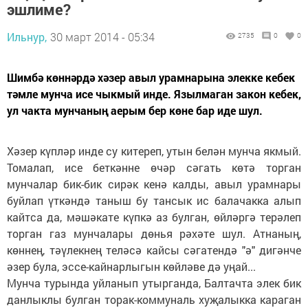
эшлиме?
Ильнур,
30 март 2014 - 05:34
2735
0
0
Шимбә көннәрдә хәзер авыл урамнарына элекке кебек
тәмле мунча исе чыкмый инде. Язылмаган закон кебек,
ул чакта мунчаның аерым бер көне бар иде шул.
Хәзер күпләр инде су китереп, утын белән мунча якмый.
Томалап, исе беткәнне өчәр сәгать көтә торган
мунчалар бик-бик сирәк кенә калды, авыл урамнары
буйлап үткәндә таныш бу тансык ис балачакка алып
кайтса да, мәшәкате күпкә аз булган, өйләргә терәлеп
торган газ мунчалары дөнья рәхәте шул. Атнаның,
көннең, тәүлекнең теләсә кайсы сәгатендә "ә" дигәнче
әзер була, эссе-кайнарлыгын көйләве дә уңай...
Мунча турында уйланып утырганда, Балтачта элек бик
данлыклы булган торак-коммуналь хуҗалыкка караган