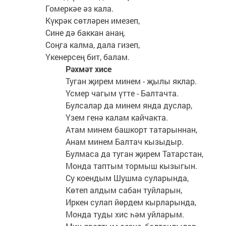
Гомеркәе әз кала.
Күкрәк сөтләрен имезеп,
Сине дә баккан анаң.
Соңга калма, дала гизеп,
Үкенерсең бит, балам.
Рәхмәт хисе
Туган җирем минем - җылы яклар.
Үсмер чагым үтте - Балтачта.
Булсалар да минем янда дуслар,
Үзем генә калам кайчакта.
Атам минем башкорт татарыннан,
Анам минем Балтач кызыдыр.
Булмаса да туган җирем Татарстан,
Монда таптым тормыш кызыгын.
Су коендым Шушма суларында,
Көтеп алдым сабан туйларын,
Иркен сулап йөрдем кырларында,
Монда туды хис һәм уйларым.