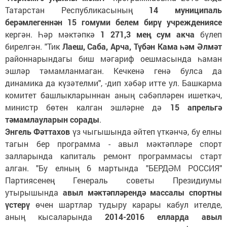
Татарстан Республикасының
14 муниципаль
берәмлегеннән 15 гомуми белем бирү учреждениясе
кергән. Һәр мәктәпкә
1 271,3 мең сум акча
бүлеп
бирелгән. "Тик
Лаеш, Саба, Арча, Түбән Кама һәм Әлмәт
районнарындагы биш мәгариф оешмасында һаман
эшләр тәмамланмаган. Кечкенә генә булса да
динамика да күзәтелми", -дип хәбәр итте ул. Башкарма
комитет башлыкларыннан аның сәбәпләрен ишеткәч,
министр бөтен калган эшләрне дә
15 апрельгә
тәмамлауларын сорады
.
Энгель Фәттахов
үз чыгышында әйтеп үткәнчә, бу елны
тагын бер программа - авыл мәктәпләре спорт
залларында капиталь ремонт программасы старт
алган. "Бу елның 6 мартында "БЕРДӘМ РОССИЯ"
Партиясенең Генераль советы Президиумы
утырышында
авыл мәктәпләрендә массалы спортны
үстерү
өчен шартлар тудыру карары кабул ителде,
аның кысаларында
2014-2016 елларда авыл