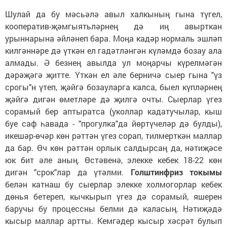
Шулай да бу мәсьәлә авыл халкының гына түгел,
кооператив-җәмгыятьләрнең дә иң авырткан
урыннарына әйләнеп бара. Моңа кадәр нормаль эшләп
килгәннәре дә үткән ел гадәтләнгән күләмдә бозау ала
алмады. Ә безнең авылда ул моңарчы күрелмәгән
дәрәҗәгә җитте. Үткән ел әле берничә сыер гына "үз
срогы"н үтеп, җәйгә бозауларга калса, быел күпләрнең
җәйгә дигән өметләре дә җилгә очты. Сыерлар үгез
сорамый бер аптыратса (уколлар кадатучылар, кыш
буе саф һавада - "прогулка"да йөртүчеләр дә булды),
икешәр-өчәр көн рәттән үгез сорап, тилмерткән маллар
да бар. Өч көн рәттән орлык салдырсаң да, нәтиҗәсе
юк бит әле аның. Өстәвенә, элекке кебек 18-22 көн
дигән "срок"лар да үтәлми.
Голштинфриз токымы
белән катнаш бу сыерлар элекке холмогорлар кебек
дөнья бетереп, кычкырып үгез дә сорамый, яшерен
баручы бу процессны белми дә каласың. Нәтиҗәдә
кысыр маллар артты. Кемгәдер кысыр хәсрәт булып