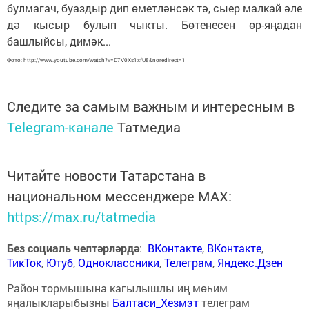
булмагач, буаздыр дип өметләнсәк тә, сыер малкай әле
дә кысыр булып чыкты. Бөтенесен өр-яңадан
башлыйсы, димәк...
Фото: http://www.youtube.com/watch?v=D7V0Xs1xfU8&noredirect=1
Следите за самым важным и интересным в
Telegram-канале
Татмедиа
Читайте новости Татарстана в
национальном мессенджере MАХ:
https://max.ru/tatmedia
Без социаль челтәрләрдә
:
ВКонтакте
,
ВКонтакте
,
ТикТок
,
Ютуб
,
Одноклассники
,
Телеграм
,
Яндекс.Дзен
Район тормышына кагылышлы иң мөһим
яңалыкларыбызны
Балтаси_Хезмэт
телеграм