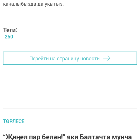
каналыбызда да укыгыз.
Теги:
250
Перейти на страницу новости
ТӨРЛЕСЕ
“Җиңел пар белән!” яки Балтачта мунча