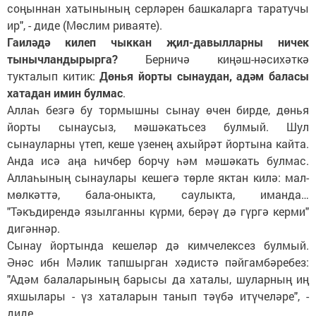
соңыннан хатынының серләрен башкаларга таратучы
ир", - диде (Мөслим риваяте).
Гаиләдә килеп чыккан җил-давылларны ничек
тынычландырырга?
Берничә киңәш-нәсихәткә
тукталып китик:
Дөнья йорты сынаудан, адәм баласы
хатадан имин булмас
.
Аллаһ безгә бу тормышны сынау өчен бирде, дөнья
йорты сынаусыз, мәшәкатьсез булмый. Шул
сынауларны үтеп, кеше үзенең ахыйрәт йортына кайта.
Анда исә аңа һичбер борчу һәм мәшәкать булмас.
Аллаһының сынаулары кешегә төрле яктан килә: мал-
мөлкәттә, бала-оныкта, саулыкта, иманда…
"Тәкъдирендә язылганны күрми, берәү дә гүргә керми"
дигәннәр.
Сынау йортында кешеләр дә кимчелексез булмый.
Әнәс ибн Мәлик тапшырган хәдистә пәйгамбәребез:
"Адәм балаларының барысы да хаталы, шуларның иң
яхшылары - үз хаталарын танып тәүбә итүчеләре", -
диде.