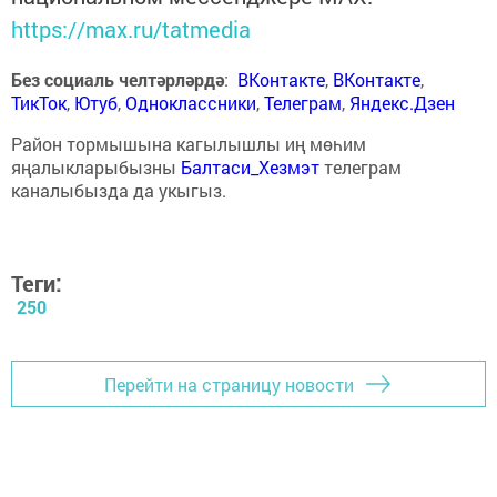
https://max.ru/tatmedia
Без социаль челтәрләрдә
:
ВКонтакте
,
ВКонтакте
,
ТикТок
,
Ютуб
,
Одноклассники
,
Телеграм
,
Яндекс.Дзен
Район тормышына кагылышлы иң мөһим
яңалыкларыбызны
Балтаси_Хезмэт
телеграм
каналыбызда да укыгыз.
Теги:
250
Перейти на страницу новости