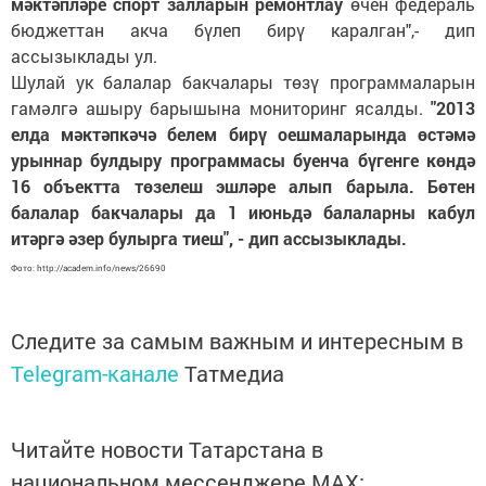
мәктәпләре спорт залларын ремонтлау
өчен федераль
бюджеттан акча бүлеп бирү каралган",- дип
ассызыклады ул.
Шулай ук балалар бакчалары төзү программаларын
гамәлгә ашыру барышына мониторинг ясалды.
"2013
елда мәктәпкәчә белем бирү оешмаларында өстәмә
урыннар булдыру программасы буенча бүгенге көндә
16 объектта төзелеш эшләре алып барыла. Бөтен
балалар бакчалары да 1 июньдә балаларны кабул
итәргә әзер булырга тиеш", - дип ассызыклады.
Фото: http://academ.info/news/26690
Следите за самым важным и интересным в
Telegram-канале
Татмедиа
Читайте новости Татарстана в
национальном мессенджере MАХ: