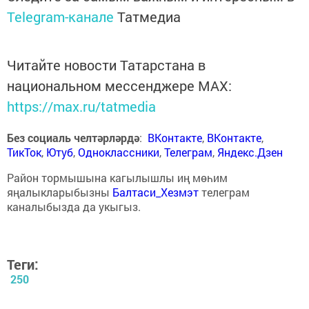
Telegram-канале
Татмедиа
Читайте новости Татарстана в
национальном мессенджере MАХ:
https://max.ru/tatmedia
Без социаль челтәрләрдә
:
ВКонтакте
,
ВКонтакте
,
ТикТок
,
Ютуб
,
Одноклассники
,
Телеграм
,
Яндекс.Дзен
Район тормышына кагылышлы иң мөһим
яңалыкларыбызны
Балтаси_Хезмэт
телеграм
каналыбызда да укыгыз.
Теги:
250