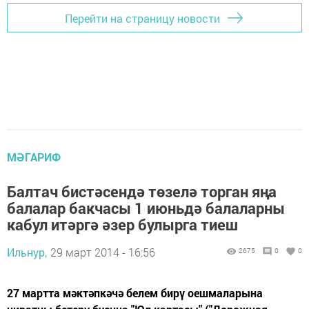
Перейти на страницу новости
МӘГАРИФ
Балтач бистәсендә төзелә торган яңа
балалар бакчасы 1 июньдә балаларны
кабул итәргә әзер булырга тиеш
Ильнур,
29 март 2014 - 16:56
2675
0
0
27 мартта мәктәпкәчә белем бирү оешмаларына