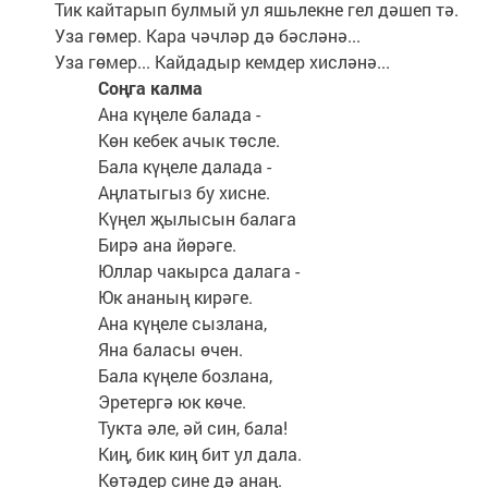
Тик кайтарып булмый ул яшьлекне гел дәшеп тә.
Уза гөмер. Кара чәчләр дә бәсләнә...
Уза гөмер... Кайдадыр кемдер хисләнә...
Соңга калма
Ана күңеле балада -
Көн кебек ачык төсле.
Бала күңеле далада -
Аңлатыгыз бу хисне.
Күңел җылысын балага
Бирә ана йөрәге.
Юллар чакырса далага -
Юк ананың кирәге.
Ана күңеле сызлана,
Яна баласы өчен.
Бала күңеле бозлана,
Эретергә юк көче.
Тукта әле, әй син, бала!
Киң, бик киң бит ул дала.
Көтәдер сине дә анаң.