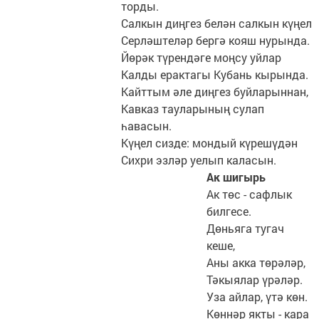
торды.
Салкын диңгез белән салкын күңел
Серләштеләр бергә кояш нурында.
Йөрәк түрендәге моңсу уйлар
Калды ерактагы Кубань кырында.
Кайттым әле диңгез буйларыннан,
Кавказ тауларының сулап
һавасын.
Күңел сизде: мондый күрешүдән
Сихри эзләр уелып каласын.
Ак шигырь
Ак төс - сафлык
билгесе.
Дөньяга тугач
кеше,
Аны акка төрәләр,
Тәкыялар үрәләр.
Уза айлар, үтә көн.
Көннәр якты - кара