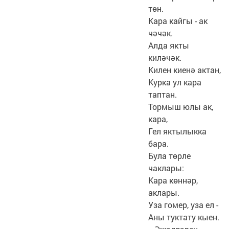
төн.
Кара кайгы - ак
чәчәк.
Алда якты
киләчәк.
Килен киенә актан,
Курка ул кара
таптан.
Тормыш юлы ак,
кара,
Гел яктылыкка
бара.
Була төрле
чаклары:
Кара көннәр,
аклары.
Уза гомер, уза ел -
Аны туктату кыен.