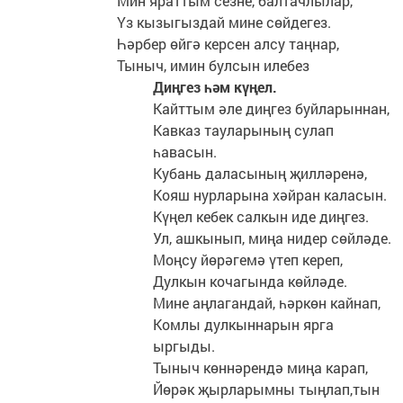
Мин яраттым сезне, балтачлылар,
Үз кызыгыздай мине сөйдегез.
Һәрбер өйгә керсен алсу таңнар,
Тыныч, имин булсын илебез
Диңгез һәм күңел.
Кайттым әле диңгез буйларыннан,
Кавказ тауларының сулап
һавасын.
Кубань даласының җилләренә,
Кояш нурларына хәйран каласын.
Күңел кебек салкын иде диңгез.
Ул, ашкынып, миңа нидер сөйләде.
Моңсу йөрәгемә үтеп кереп,
Дулкын кочагында көйләде.
Мине аңлагандай, һәркөн кайнап,
Комлы дулкыннарын ярга
ыргыды.
Тыныч көннәрендә миңа карап,
Йөрәк җырларымны тыңлап,тын