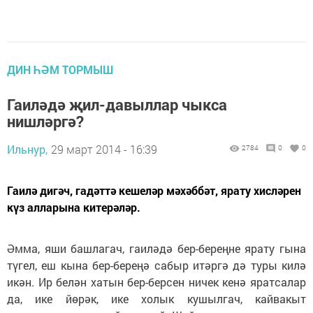
ДИН ҺӘМ ТОРМЫШ
Гаиләдә җил-давыллар чыкса
нишләргә?
Ильнур,
29 март 2014 - 16:39
2784
0
0
Гаилә дигәч, гадәттә кешеләр мәхәббәт, ярату хисләрен
күз алларына китерәләр.
Әмма, яши башлагач, гаиләдә бер-береңне ярату гына
түгел, еш кына бер-береңә сабыр итәргә дә туры килә
икән. Ир белән хатын бер-берсен ничек кенә яратсалар
да, ике йөрәк, ике холык кушылгач, кайвакыт