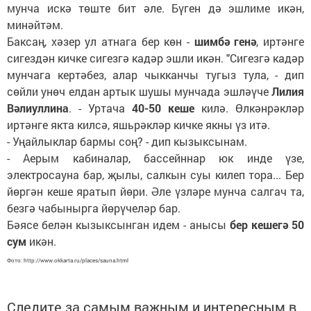
мунча искә төште бит әле. Бүген дә эшлиме икән,
минәйтәм.
Баксаң, хәзер ул атнага бер көн -
шимбә генә
, иртәнге
сигездән кичке сигезгә кадәр эшли икән. "Сигезгә кадәр
мунчага кертәбез, алар чыкканчы тугыз тула, - дип
сөйли унөч елдан артык шушы мунчада эшләүче
Лилия
Вәлиуллина
. - Уртача
40-50 кеше
килә. Өлкәнрәкләр
иртәнге якта килсә, яшьрәкләр кичке якны үз итә.
- Уңайлыклар бармы соң? - дип кызыксынам.
- Аерым кабиналар, бассейннар юк инде үзе,
электросауна бар, җылы, салкын суы килеп тора... Бер
йөргән кеше яратып йөри. Әле үзләре мунча салгач та,
безгә чабынырга йөрүчеләр бар.
Бәясе белән кызыксынган идем - анысы
бер кешегә 50
сум
икән.
Фото: http://www.okkarta.ru/places/sauna.html
Следите за самым важным и интересным в