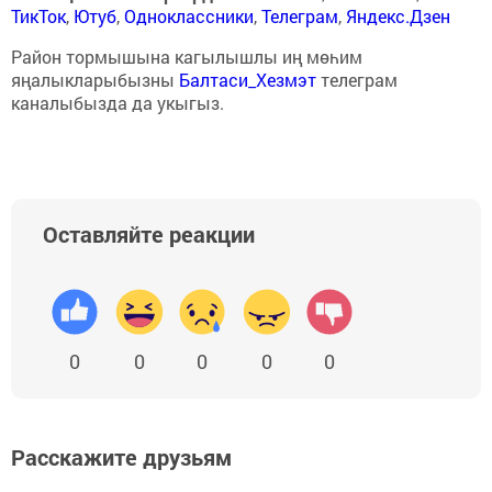
ТикТок
,
Ютуб
,
Одноклассники
,
Телеграм
,
Яндекс.Дзен
Район тормышына кагылышлы иң мөһим
яңалыкларыбызны
Балтаси_Хезмэт
телеграм
каналыбызда да укыгыз.
Оставляйте реакции
0
0
0
0
0
Расскажите друзьям