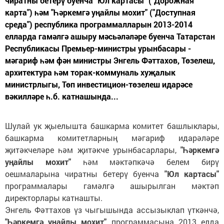
чиратны бетерү буенча "Юл картасы" ("Дорожная
карта") һәм "Һәркемгә уңайлы мохит" ("Доступная
среда") республика программалларын 2013-2014
елларда гамәлгә ашыру мәсьәләләре буенча Татарстан
Республикасы Премьер-министры урынбасары -
мәгариф һәм фән министры Энгель Фәттахов, Төзелеш,
архитектура һәм торак-коммуналь хуҗалык
министрлыгы, Төп инвестицион-төзелеш идарәсе
вәкилләре һ.б. катнашында...
Шулай ук җыелышта башкарма комитет башлыклары,
башкарма комитетларның мәгариф идарәләре
җитәкчеләре һәм җитәкче урынбасарлары,
"Һәркемгә
уңайлы мохит"
һәм мәктәпкәчә белем бирү
оешмаларына чиратны бетерү буенча
"Юл картасы"
программалары гамәлгә ашырылган мәктәп
директорлары катнашты.
Энгель Фәттахов үз чыгышында ассызыклап үткәнчә,
"Һәркемгә уңайлы мохит"
программасына 2013 елда