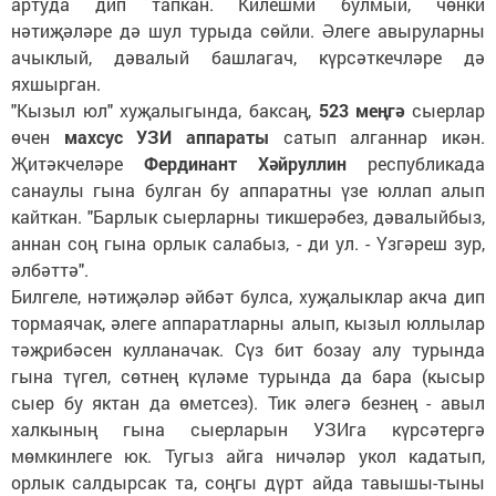
артуда дип тапкан. Килешми булмый, чөнки
нәтиҗәләре дә шул турыда сөйли. Әлеге авыруларны
ачыклый, дәвалый башлагач, күрсәткечләре дә
яхшырган.
"Кызыл юл" хуҗалыгында, баксаң,
523 меңгә
сыерлар
өчен
махсус УЗИ аппараты
сатып алганнар икән.
Җитәкчеләре
Фердинант Хәйруллин
республикада
санаулы гына булган бу аппаратны үзе юллап алып
кайткан. "Барлык сыерларны тикшерәбез, дәвалыйбыз,
аннан соң гына орлык салабыз, - ди ул. - Үзгәреш зур,
әлбәттә".
Билгеле, нәтиҗәләр әйбәт булса, хуҗалыклар акча дип
тормаячак, әлеге аппаратларны алып, кызыл юллылар
тәҗрибәсен кулланачак. Сүз бит бозау алу турында
гына түгел, сөтнең күләме турында да бара (кысыр
сыер бу яктан да өметсез). Тик әлегә безнең - авыл
халкының гына сыерларын УЗИга күрсәтергә
мөмкинлеге юк. Тугыз айга ничәләр укол кадатып,
орлык салдырсак та, соңгы дүрт айда тавышы-тыны