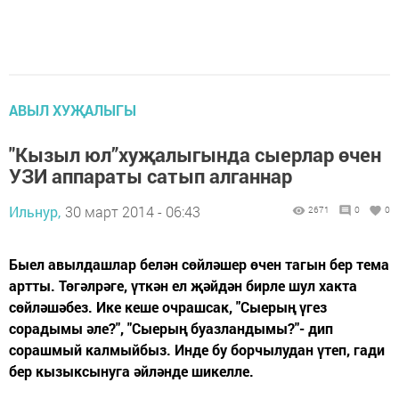
АВЫЛ ХУҖАЛЫГЫ
"Кызыл юл”хуҗалыгында сыерлар өчен
УЗИ аппараты сатып алганнар
Ильнур,
30 март 2014 - 06:43
2671
0
0
Быел авылдашлар белән сөйләшер өчен тагын бер тема
артты. Төгәлрәге, үткән ел җәйдән бирле шул хакта
сөйләшәбез. Ике кеше очрашсак, "Сыерың үгез
сорадымы әле?", "Сыерың буазландымы?"- дип
сорашмый калмыйбыз. Инде бу борчылудан үтеп, гади
бер кызыксынуга әйләнде шикелле.