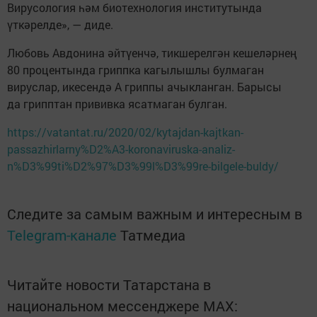
Вирусология һәм биотехнология институтында
үткәрелде», — диде.
Любовь Авдонина әйтүенчә, тикшерелгән кешеләрнең
80 процентында гриппка кагылышлы булмаган
вируслар, икесендә А гриппы ачыкланган. Барысы
да грипптан прививка ясатмаган булган.
https://vatantat.ru/2020/02/kytajdan-kajtkan-
passazhirlarny%D2%A3-koronaviruska-analiz-
n%D3%99ti%D2%97%D3%99l%D3%99re-bilgele-buldy/
Следите за самым важным и интересным в
Telegram-канале
Татмедиа
Читайте новости Татарстана в
национальном мессенджере MАХ: