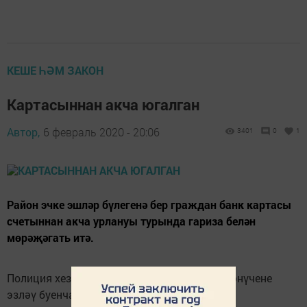
КЕШЕ ҺӘМ ЗАКОН
Картасыннан акча югалган
Автор,
6 февраль 2020 - 20:06
3401
0
1
Район эчке эшләр бүлегенә бер граждан банк картасы
счетыннан акча урлануы турында гариза белән
мөрәҗәгать итә.
Полиция хезмәткәрләре тарафыннан шикләнүчене
эзләү буенча оператив чаралар үткәрелә.