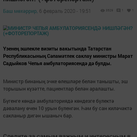
Баш мөхәррир,
6 февраль 2020 - 19:51
3529
1
1
Үзенең эшлекле визиты вакытында Татарстан
Республикасының Сәламәтлек саклау министры Марат
Садыйков Чепья амбулаториясендә дә булды.
Министр бинаның эчке өлешләре белән танышты, эш
торышын күзәтте, пациентлар белән аралашты.
Бүгенге көндә амбулаториядә көндезге бүлектә
дәвалану өчен 10 урын бүленгән. Һәм бу сан киләчәктә
сакланыр дигән ышаныч бар.
Следите за самым важным и интересным в