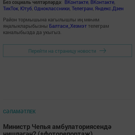
Без социаль челтәрләрдә
:
ВКонтакте
,
ВКонтакте
,
ТикТок
,
Ютуб
,
Одноклассники
,
Телеграм
,
Яндекс.Дзен
Район тормышына кагылышлы иң мөһим
яңалыкларыбызны
Балтаси_Хезмэт
телеграм
каналыбызда да укыгыз.
Перейти на страницу новости
СӘЛАМӘТЛЕК
Министр Чепья амбулаториясендә
нишләгән? (+фоторепортаж)