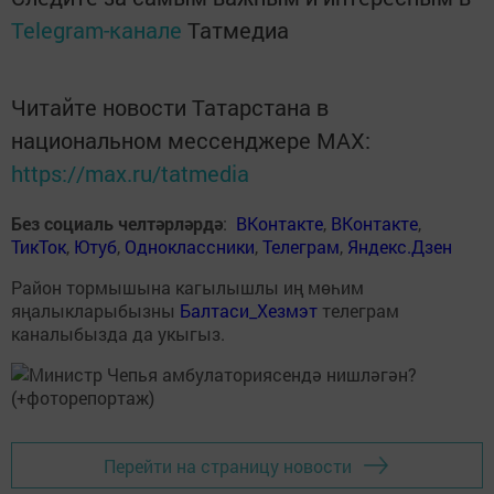
Telegram-канале
Татмедиа
Читайте новости Татарстана в
национальном мессенджере MАХ:
https://max.ru/tatmedia
Без социаль челтәрләрдә
:
ВКонтакте
,
ВКонтакте
,
ТикТок
,
Ютуб
,
Одноклассники
,
Телеграм
,
Яндекс.Дзен
Район тормышына кагылышлы иң мөһим
яңалыкларыбызны
Балтаси_Хезмэт
телеграм
каналыбызда да укыгыз.
Перейти на страницу новости