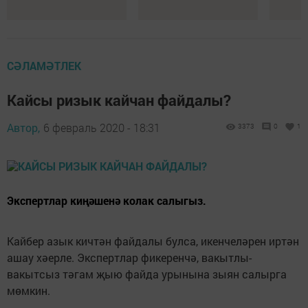
СӘЛАМӘТЛЕК
Кайсы ризык кайчан файдалы?
Автор,
6 февраль 2020 - 18:31
3373
0
1
Экспертлар киңәшенә колак салыгыз.
Кайбер азык кичтән файдалы булса, икенчеләрен иртән
ашау хәерле. Экспертлар фикеренчә, вакытлы-
вакытсыз тәгам җыю файда урынына зыян салырга
мөмкин.