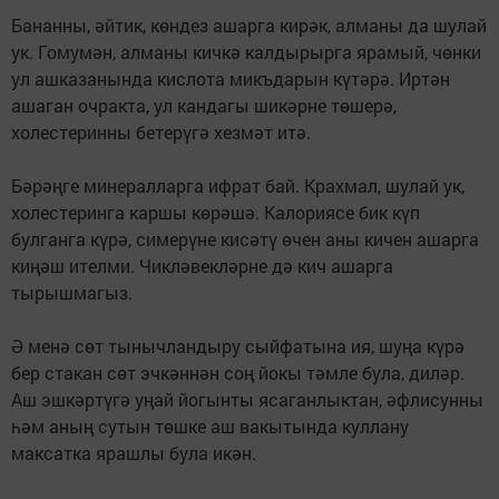
Бананны, әйтик, көндез ашарга кирәк, алманы да шулай
ук. Гомумән, алманы кичкә калдырырга ярамый, чөнки
ул ашказанында кислота микъдарын күтәрә. Иртән
ашаган очракта, ул кандагы шикәрне төшерә,
холестеринны бетерүгә хезмәт итә.
Бәрәңге минералларга ифрат бай. Крахмал, шулай ук,
холестеринга каршы көрәшә. Калориясе бик күп
булганга күрә, симерүне кисәтү өчен аны кичен ашарга
киңәш ителми. Чикләвекләрне дә кич ашарга
тырышмагыз.
Ә менә сөт тынычландыру сыйфатына ия, шуңа күрә
бер стакан сөт эчкәннән соң йокы тәмле була, диләр.
Аш эшкәртүгә уңай йогынты ясаганлыктан, әфлисунны
һәм аның сутын төшке аш вакытында куллану
максатка ярашлы була икән.