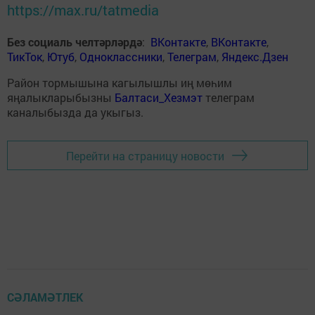
https://max.ru/tatmedia
Без социаль челтәрләрдә
:
ВКонтакте
,
ВКонтакте
,
ТикТок
,
Ютуб
,
Одноклассники
,
Телеграм
,
Яндекс.Дзен
Район тормышына кагылышлы иң мөһим
яңалыкларыбызны
Балтаси_Хезмэт
телеграм
каналыбызда да укыгыз.
Перейти на страницу новости
СӘЛАМӘТЛЕК