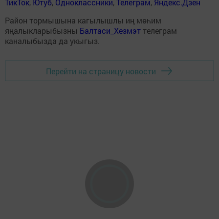
ТикТок
,
Ютуб
,
Одноклассники
,
Телеграм
,
Яндекс.Дзен
Район тормышына кагылышлы иң мөһим
яңалыкларыбызны
Балтаси_Хезмэт
телеграм
каналыбызда да укыгыз.
Перейти на страницу новости