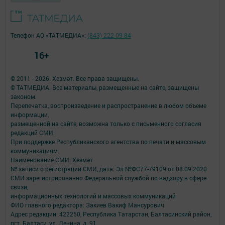
Телефон АО «ТАТМЕДИА»:
(843) 222 09 84
16+
© 2011 - 2026. Хезмәт. Все права защищены.
© ТАТМЕДИА. Все материалы, размещенные на сайте, защищены
законом.
Перепечатка, воспроизведение и распространение в любом объеме
информации,
размещенной на сайте, возможна только с письменного согласия
редакций СМИ.
При поддержке Республиканского агентства по печати и массовым
коммуникациям.
Наименование СМИ: Хезмәт
№ записи о регистрации СМИ, дата: Эл №ФС77-79109 от 08.09.2020
СМИ зарегистрированно Федеральной службой по надзору в сфере
связи,
информационных технологий и массовых коммуникаций
ФИО главного редактора: Закиев Вакиф Мансурович
Адрес редакции: 422250, Республика Татарстан, Балтасинский район,
пгт. Балтаси, ул. Ленина, д. 91