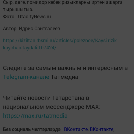
Сыр, дөге, помидор кебек ризыкларны иртән ашарга
тырышыгыз.
Фото: UfacityNews.ru
Автор: Идрис Саитгалеев
https://kiziltan.rbsmi.ru/articles/poleznoe/Kaysi-rizik-
kaychan-faydali-107424/
Следите за самым важным и интересным в
Telegram-канале
Татмедиа
Читайте новости Татарстана в
национальном мессенджере MАХ:
https://max.ru/tatmedia
Без социаль челтәрләрдә
:
ВКонтакте
,
ВКонтакте
,