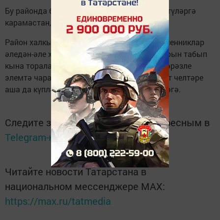
Бу районда беренче очрак кына түгел. Кисәтүләргә
карамастан, халык гел алдана.
Район халкын уяу булырга чакырабыз: мошенниклар
әледән-әле халыкны алдауның яңа ысулларын табып
кына торалар. Әлеге очракларның күбесе кәрәзле
элемтә чаралары аша башкарыла. Интернет челтәре
аша да күпләр мошенниклар кармагына эләгә.
Следите за самым важным и интересным в
Telegram-канале
Татмедиа
Читайте новости Татарстана в
национальном мессенджере MАХ:
https://max.ru/tatmedia