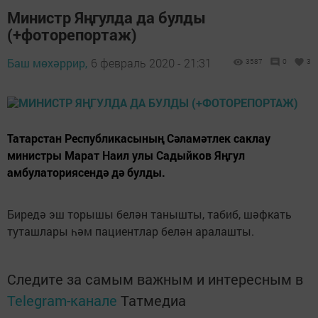
Министр Яңгулда да булды
(+фоторепортаж)
Баш мөхәррир,
6 февраль 2020 - 21:31
3587
0
3
Татарстан Республикасының Сәламәтлек саклау
министры Марат Наил улы Садыйков Яңгул
амбулаториясендә дә булды.
Биредә эш торышы белән танышты, табиб, шәфкать
туташлары һәм пациентлар белән аралашты.
Следите за самым важным и интересным в
Telegram-канале
Татмедиа