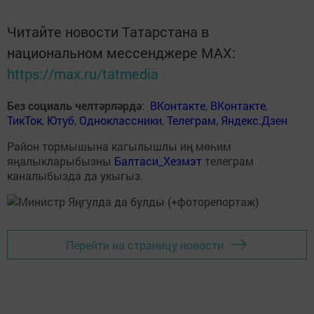
Читайте новости Татарстана в
национальном мессенджере MАХ:
https://max.ru/tatmedia
Без социаль челтәрләрдә
:
ВКонтакте
,
ВКонтакте
,
ТикТок
,
Ютуб
,
Одноклассники
,
Телеграм
,
Яндекс.Дзен
Район тормышына кагылышлы иң мөһим
яңалыкларыбызны
Балтаси_Хезмэт
телеграм
каналыбызда да укыгыз.
Перейти на страницу новости