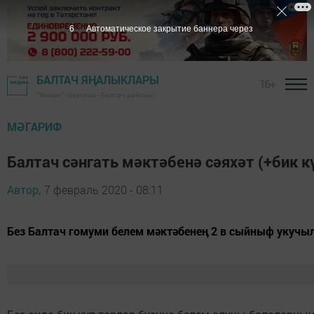
5
Автоматическое закрытие баннера через
БАЛТАЧ ЯҢАЛЫКЛАРЫ
16+
"Хезмәт" газетасы - Балтач районы
МӘГАРИФ
Балтач сәнгать мәктәбенә сәяхәт (+бик к
Автор,
7 февраль 2020 - 08:11
Без Балтач гомуми белем мәктәбенең 2 в сыйныф укучы