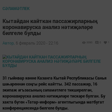
СӘЛАМӘТЛЕК
Кытайдан кайткан пассажирларның
коронавируска анализ нәтиҗәләре
билгеле булды
Автор,
6 февраль 2020 - 22:16
3390
0
1
31 гыйнвар көнне Казанга Кытай Республикасы Санья
шәһәреннән соңгы рейс кайтты. 342 пассажир, 16
экипаж әгъзасының сәламәтлеге тикшерелгән,
коронавируска анализ нәтиҗәләре тискәре булган. Бу
хакта бүген «Татар-информ» агентлыгында матбугат
конференциясендә билгеле булды.