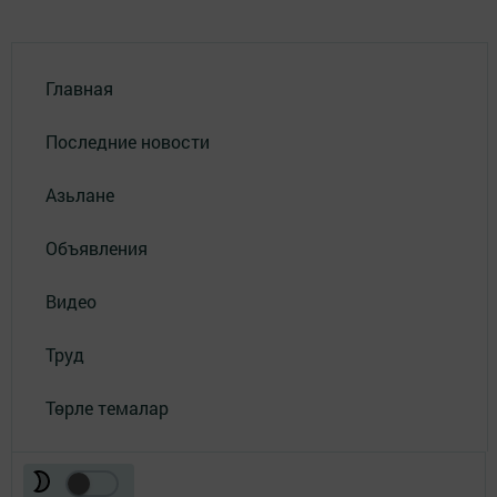
Главная
Последние новости
Азьлане
Объявления
Видео
Труд
Төрле темалар