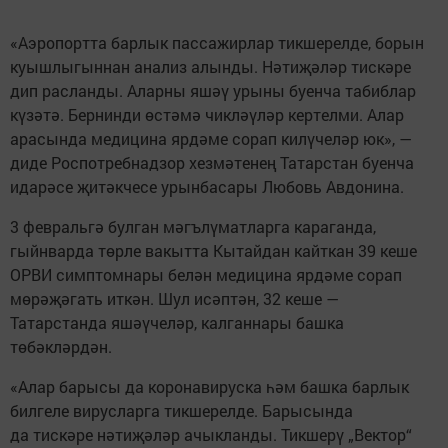
«Аэропортта барлык пассажирлар тикшерелде, борын
куышлыгыннан анализ алынды. Нәтиҗәләр тискәре
дип расланды. Аларны яшәү урыны буенча табиблар
күзәтә. Бернинди өстәмә чикләүләр кертелми. Алар
арасында медицина ярдәме сорап килүчеләр юк», —
диде Роспотребнадзор хезмәтенең Татарстан буенча
идарәсе җитәкчесе урынбасары Любовь Авдонина.
3 февральгә булган мәгълүматларга караганда,
гыйнварда төрле вакытта Кытайдан кайткан 39 кеше
ОРВИ симптомнары белән медицина ярдәме сорап
мөрәҗәгать иткән. Шул исәптән, 32 кеше —
Татарстанда яшәүчеләр, калганнары башка
төбәкләрдән.
«Алар барысы да коронавируска һәм башка барлык
билгеле вирусларга тикшерелде. Барысында
да тискәре нәтиҗәләр ачыкланды. Тикшерү „Вектор“