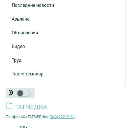
Последние новости
Азьлане
Объявления
Видео
Труд
Төрле темалар
Телефон АО «ТАТМЕДИА»:
(843) 222 09 84
16+