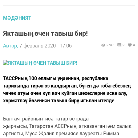
МӘДӘНИЯТ
Якташың өчен тавыш бир!
Автор,
7 февраль 2020 - 17:06
2787
0
0
ТАССРның 100 еллыгы уңаеннан, республика
тарихында тирән эз калдырган, бүген дә төбәгебезнең
чәчәк атуы өчен күп көч куйган шәхесләрне искә алу,
хөрмәтләү йөзеннән тавыш бирү игълан ителде.
Балтач районын исә татар эстрада
җырчысы, Татарстан АССРның атказанган һәм халык
артисты, Муса Җәлил премиясе лауреаты Римма