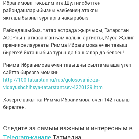
Ибраһимова тәкъдим итә.Шул нисбәттән
райондашларыбызны үзебезнең атаклы
якташыбызны зурларга чакырабыз.
Райондашыбыз, татар эстрада җырчысы, Татарстан
АССРның атказанган һәм халык артисты, Муса Җәлил
премиясе лауреаты Римма Ибраһимова өчен тавыш
бирегез! Якташыбыз турында башкалар дә белсен!
Римма Ибраһимова өчен тавышны сылтама аша үтеп
сайтта бирергә мөмкин
http://100.tatarstan.ru/rus/golosovanie-za-
vidayushchihsya-tatarstantsev-4220129.htm
Хәзерге вакытка Римма Ибраһимова өчен 142 тавыш
бирелгән.
Следите за самым важным и интересным в
Telegram-канале
Татмедиа