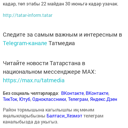
кадәр, төп этабы 22 майдан 30 июньгә кадәр узачак.
http://tatar-inform.tatar
Следите за самым важным и интересным в
Telegram-канале
Татмедиа
Читайте новости Татарстана в
национальном мессенджере MАХ:
https://max.ru/tatmedia
Без социаль челтәрләрдә
:
ВКонтакте
,
ВКонтакте
,
ТикТок
,
Ютуб
,
Одноклассники
,
Телеграм
,
Яндекс.Дзен
Район тормышына кагылышлы иң мөһим
яңалыкларыбызны
Балтаси_Хезмэт
телеграм
каналыбызда да укыгыз.