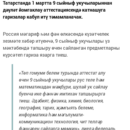
Татарстанда 1 мартта 9 сыйныф укучыларыннан
дәүләт йомгаклау аттестациясендә катнашуга
гаризалар кабул итү тәмамланачак.
Россия мәгариф һәм фән өлкәсендә күзәтчелек
хезмәте хәбәр итүенчә, 9 сыйныф укучылары үз
мәктәбендә тапшыру өчен сайланган предметларны
күрсәтеп гариза язарга тиеш.
«Төп гомуми белем турында аттестат алу
өчен 9 сыйныф укучылары рус теле һәм
математикадан мәҗбүри, шулай ук сайлау
буенча ике фәннән имтихан тапшырырга
тиеш. Әдәбият, физика, химия, биология,
география, тарих, җәмгыять белеме,
информатика һәм мәгълүмати-
коммуникацион технология, чит телләр
фәннәрен сайларга мөмкин», диелә федераль