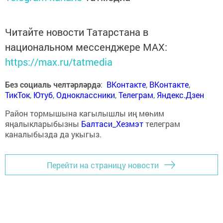
Читайте новости Татарстана в
национальном мессенджере MАХ:
https://max.ru/tatmedia
Без социаль челтәрләрдә
:
ВКонтакте
,
ВКонтакте
,
ТикТок
,
Ютуб
,
Одноклассники
,
Телеграм
,
Яндекс.Дзен
Район тормышына кагылышлы иң мөһим
яңалыкларыбызны
Балтаси_Хезмэт
телеграм
каналыбызда да укыгыз.
Перейти на страницу новости