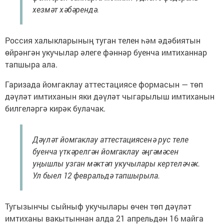
хезмәт хәбәрендә.
Россия халыкларының туган телен һәм әдәбиятын
өйрәнгән укучылар әлеге фәннәр буенча имтиханнар
тапшыра ала.
Гаризада йомгаклау аттестациясе формасын — төп
дәүләт имтиханын яки дәүләт чыгарылыш имтиханын
билгеләргә кирәк булачак.
Дәүләт йомгаклау аттестациясенә рус теле
буенча үткәрелгән йомгаклау әңгәмәсен
уңышлы узган мәктәп укучылары кертеләчәк.
Ул быел 12 февральдә тапшырыла.
Тугызынчы сыйныф укучылары өчен төп дәүләт
имтиханы вакытыннан алда 21 апрельдән 16 майга