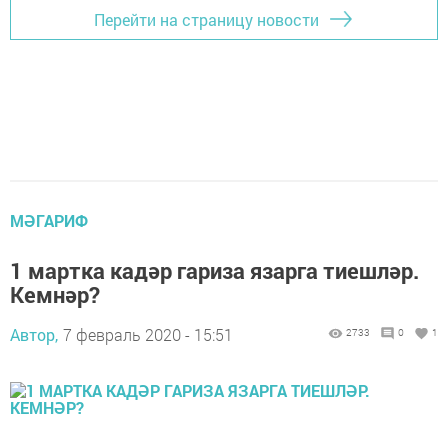
Перейти на страницу новости
МӘГАРИФ
1 мартка кадәр гариза язарга тиешләр.
Кемнәр?
Автор,
7 февраль 2020 - 15:51
2733
0
1