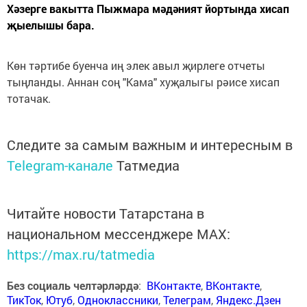
Хәзерге вакытта Пыжмара мәдәният йортында хисап
җыелышы бара.
Көн тәртибе буенча иң элек авыл җирлеге отчеты
тыңланды. Аннан соң "Кама" хуҗалыгы рәисе хисап
тотачак.
Следите за самым важным и интересным в
Telegram-канале
Татмедиа
Читайте новости Татарстана в
национальном мессенджере MАХ:
https://max.ru/tatmedia
Без социаль челтәрләрдә
:
ВКонтакте
,
ВКонтакте
,
ТикТок
,
Ютуб
,
Одноклассники
,
Телеграм
,
Яндекс.Дзен