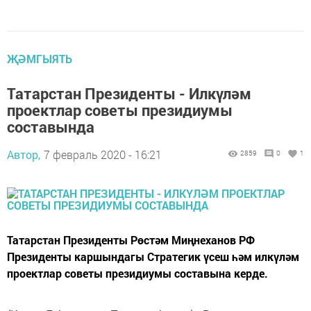
ҖӘМГЫЯТЬ
Татарстан Президенты - Илкүләм
проектлар советы президиумы
составында
Автор,
7 февраль 2020 - 16:21
2859
0
1
Татарстан Президенты Рөстәм Миңнеханов РФ
Президенты каршындагы Стратегик үсеш һәм илкүләм
проектлар советы президиумы составына керде.