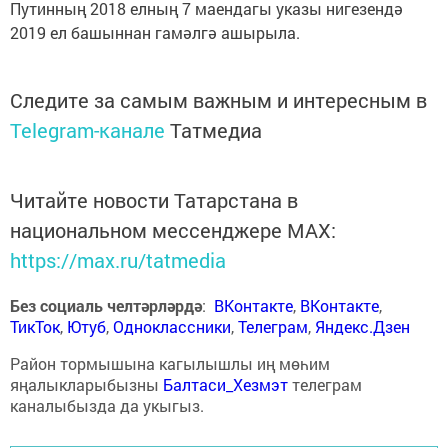
Путинның 2018 елның 7 маендагы указы нигезендә
2019 ел башыннан гамәлгә ашырыла.
Следите за самым важным и интересным в
Telegram-канале
Татмедиа
Читайте новости Татарстана в
национальном мессенджере MАХ:
https://max.ru/tatmedia
Без социаль челтәрләрдә
:
ВКонтакте
,
ВКонтакте
,
ТикТок
,
Ютуб
,
Одноклассники
,
Телеграм
,
Яндекс.Дзен
Район тормышына кагылышлы иң мөһим
яңалыкларыбызны
Балтаси_Хезмэт
телеграм
каналыбызда да укыгыз.