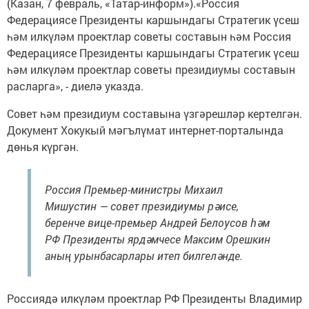
(Казан, 7 февраль, «Татар-информ»).«Россия
Федерациясе Президенты каршындагы Стратегик үсеш
һәм илкүләм проектлар советы составын һәм Россия
Федерациясе Президенты каршындагы Стратегик үсеш
һәм илкүләм проектлар советы президиумы составын
расларга», - диелә указда.
Совет һәм президиум составына үзгәрешләр кертелгән.
Документ Хокукый мәгълүмат интернет-порталында
дөнья күргән.
Россия Премьер-министры Михаил
Мишустин — совет президиумы рәисе,
беренче вице-премьер Андрей Белоусов һәм
РФ Президенты ярдәмчесе Максим Орешкин
аның урынбасарлары итеп билгеләнде.
Россиядә илкүләм проектлар РФ Президенты Владимир