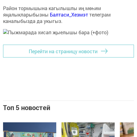
Район тормышына кагылышлы иң мөһим
яңалыкларыбызны
Балтаси_Хезмэт
телеграм
каналыбызда да укыгыз.
Перейти на страницу новости
Топ 5 новостей