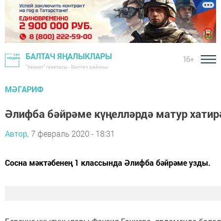
БАЛТАЧ ЯҢАЛЫКЛАРЫ
16+
"Хезмәт" газетасы - Балтач районы
МӘГАРИФ
Әлифба бәйрәме күңелләрдә матур хатир
Автор,
7 февраль 2020 - 18:31
Сосна мәктәбенең 1 классында Әлифба бәйрәме узды.