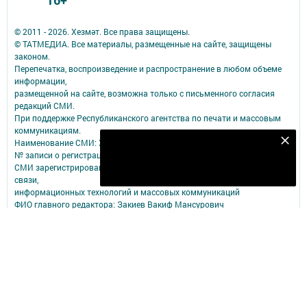
© 2011 - 2026. Хезмәт. Все права защищены.
© ТАТМЕДИА. Все материалы, размещенные на сайте, защищены
законом.
Перепечатка, воспроизведение и распространение в любом объеме
информации,
размещенной на сайте, возможна только с письменного согласия
редакций СМИ.
При поддержке Республиканского агентства по печати и массовым
коммуникациям.
Наименование СМИ: Хезмәт
Безнең Яндекс Дзен каналына языл
№ записи о регистрации СМИ, дата: Эл №ФС77-79109 от 08.09.2020
Подписаться
СМИ зарегистрированно Федеральной службой по надзору в сфере
связи,
информационных технологий и массовых коммуникаций
ФИО главного редактора: Закиев Вакиф Мансурович
Адрес редакции: 422250, Республика Татарстан, Балтасинский район,
пгт. Балтаси, ул. Ленина, д. 91
Адрес учредителя: 420066, Россия, Республика Татарстан, Г.Казань,
ул.Декабристов, д.2
Телефон редакции: (84368) 2-47-16
Адрес электронной почты редакции: BaltasiRed2005@yandex.ru
Электронная почта филиала для сообщений о фактах коррупции:
BaltasiRed2005@yandex.ru