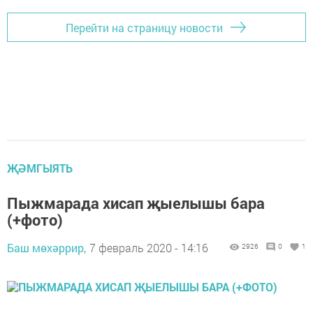
Перейти на страницу новости
ҖӘМГЫЯТЬ
Пыжмарада хисап җыелышы бара
(+фото)
Баш мөхәррир,
7 февраль 2020 - 14:16
2926
0
1