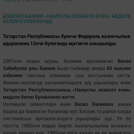
Татарстан Республикасы буенча Федераль казначылык
идарәсенең 12нче бүлегендә җитәкче алышынды.
2001нче елдан шушы бүлекне җитәкләгән
Васил
Хәбибулла улы Вәлиев
быел гыйнвар аенда
65 яшьлек
юбилеен
тантана иткәннән соң постыннан китте.
Финанс-икътисад эшчәнлегендәге зур уңышлары өчен
Татарстан Республикасының «Намуслы хезмәте өчен»
медале белән бүләкләнеп китте
.
Нәтиҗәле хезмәтләре өчен
Васил Вәлиевка
аннан
башка да бирелгән бүләкләр күп. Бигрәк тә район сәүдә
системасын җитәкләгәндәге уңышлары зур. Ул бу
постта 1985нче елдан бирле, казначылыкка күчкәнгә
кадәр хезмәт куя. 1985нче елга кадәр ун ел җәмәгать