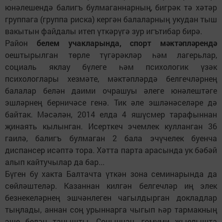
юнәлешендә балигъ булмаганнарның, бигрәк тә хәтәр
группага (группа риска) кергән балаларның укудан тыш
вакытын файдалы итеп үткәрүгә зур игътибар бирә.
Район
белем учакларында, спорт мәктәпләрендә
оештырылган төрле түгәрәкләр һәм лагерьлар,
социаль яклау бүлеге һәм психологик үзәк
психологлары хезмәте, мәктәпләрдә белгечләрнең
балалар белән даими очрашуы әлеге юнәлештәге
эшләрнең берничәсе генә. Тик әле эшләнәселәре дә
байтак. Мәсәлән, 2014 елда 4 яшүсмер тарафыннан
җинаять кылынган. Исерткеч эчемлек кулланган 36
гаилә, балигъ булмаган 2 бала эчүчелек буенча
диспансер исәптә тора. Хәтта парта арасында ук бәбәй
алып кайтучылар да бар...
Бүген бу хакта Балтачта үткән зона семинарында да
сөйләштеләр. Казаннан килгән белгечләр иң элек
безнекеләрнең эшчәнлеген чагылдырган докладлар
тыңлады, аннан соң урыннарга чыгып һәр тармакның
эше белән танышты. Соңыннан, гомуми җыелышта