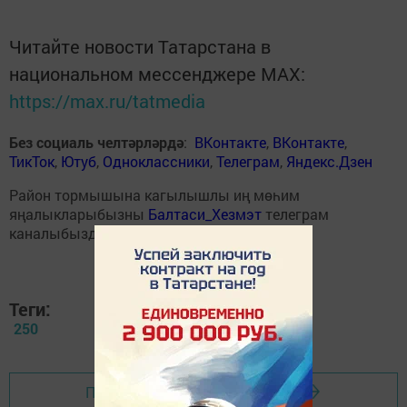
Читайте новости Татарстана в
национальном мессенджере MАХ:
https://max.ru/tatmedia
Без социаль челтәрләрдә
:
ВКонтакте
,
ВКонтакте
,
ТикТок
,
Ютуб
,
Одноклассники
,
Телеграм
,
Яндекс.Дзен
Район тормышына кагылышлы иң мөһим
яңалыкларыбызны
Балтаси_Хезмэт
телеграм
каналыбызда да укыгыз.
Теги:
250
Перейти на страницу новости