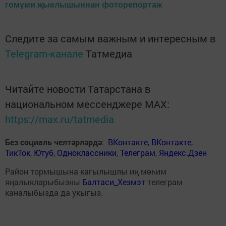
гомүми җыелышыннан фоторепортаж
Следите за самым важным и интересным в
Telegram-канале
Татмедиа
Читайте новости Татарстана в
национальном мессенджере MАХ:
https://max.ru/tatmedia
Без социаль челтәрләрдә
:
ВКонтакте
,
ВКонтакте
,
ТикТок
,
Ютуб
,
Одноклассники
,
Телеграм
,
Яндекс.Дзен
Район тормышына кагылышлы иң мөһим
яңалыкларыбызны
Балтаси_Хезмэт
телеграм
каналыбызда да укыгыз.