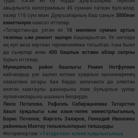
туды. Узган ел бу чорда дуңгызларны тереләй
авырлыкта килограммын 45 сумнан саткан булсалар,
хәзер 115 сум икән. Дуңгызларның баш санын
3000нән
киметмәүне
максат иттеләр.
«Татарстан»да узган ел
10 миллион сумнан артык
төзелеш һәм ремонт эшләре
башкарылган. Ул нигездә
иң күп акча керткән терлекчелеккә тотылган. Һәм быел
да сыерлар өчен
400 башлык өстәмә абзар салуны
бурыч иттеләр.
Муниципаль район башлыгы Рамил Нотфуллин
кайчандыр үзе эшләп киткән хуҗалык эшчәннәренең
хезмәтенә югары бәя бирде, киләчәктә дә электән
килгән мактаулы даннарына лаек булырлык үрләр
яулаячакларына ышаныч белдерде.
Люса Потапова, Рафаэль Сабирҗановка Татарстан
Авыл хуҗалыгы һәм азык-төлек министрлыгының,
Борис Потапов, Фәргать Закиров, Геннадий Ивановка
районның Мактау таныклыкларын тапшырды
.
Фоторепортаж:
«Татарстан» күмәк хуҗалыгыныӊ