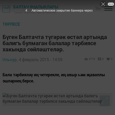
БАЛТАЧ ЯҢАЛЫКЛАРЫ
16+
3
Автоматическое закрытие баннера через
"Хезмәт" газетасы - Балтач районы
ТӨРЛЕСЕ
Бүген Балтачта түгәрәк өстәл артында
балигъ булмаган балалар тәрбиясе
хакында сөйләштеләр.
Ильнур,
4 февраль 2015 - 14:59
2716
0
0
Бала тәрбияләү иң четерекле, иң авыр һәм җаваплы
эшләрнең берсе.