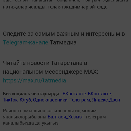
нәтиҗәләр ясалды, теләк-тәкъдимнәр әйтелде.
Следите за самым важным и интересным в
Telegram-канале
Татмедиа
Читайте новости Татарстана в
национальном мессенджере MАХ:
https://max.ru/tatmedia
Без социаль челтәрләрдә
:
ВКонтакте
,
ВКонтакте
,
ТикТок
,
Ютуб
,
Одноклассники
,
Телеграм
,
Яндекс.Дзен
Район тормышына кагылышлы иң мөһим
яңалыкларыбызны
Балтаси_Хезмэт
телеграм
каналыбызда да укыгыз.