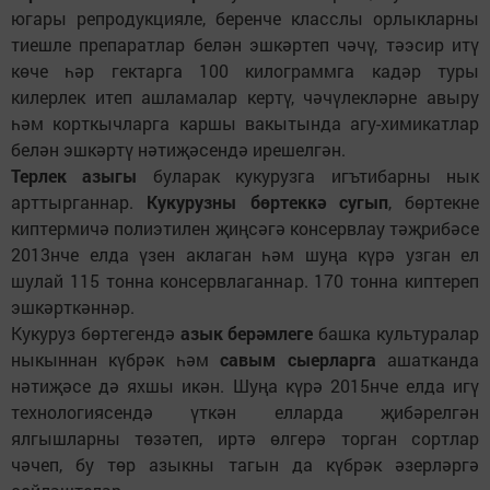
югары репродукцияле, беренче класслы орлыкларны
тиешле препаратлар белән эшкәртеп чәчү, тәэсир итү
көче һәр гектарга 100 килограммга кадәр туры
килерлек итеп ашламалар кертү, чәчүлекләрне авыру
һәм корткычларга каршы вакытында агу-химикатлар
белән эшкәртү нәтиҗәсендә ирешелгән.
Терлек азыгы
буларак кукурузга игътибарны нык
арттырганнар.
Кукурузны бөртеккә сугып
, бөртекне
киптермичә полиэтилен җиңсәгә консервлау тәҗрибәсе
2013нче елда үзен аклаган һәм шуңа күрә узган ел
шулай 115 тонна консервлаганнар. 170 тонна киптереп
эшкәрткәннәр.
Кукуруз бөртегендә
азык берәмлеге
башка культуралар
ныкыннан күбрәк һәм
савым сыерларга
ашатканда
нәтиҗәсе дә яхшы икән. Шуңа күрә 2015нче елда игү
технологиясендә үткән елларда җибәрелгән
ялгышларны төзәтеп, иртә өлгерә торган сортлар
чәчеп, бу төр азыкны тагын да күбрәк әзерләргә