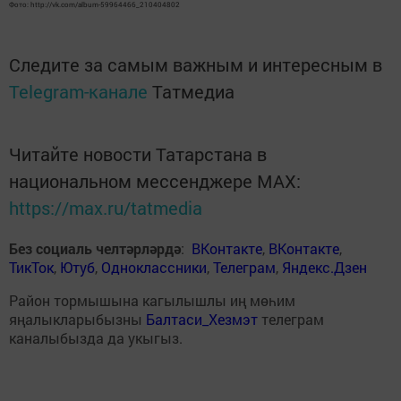
Фото: http://vk.com/album-59964466_210404802
Следите за самым важным и интересным в
Telegram-канале
Татмедиа
Читайте новости Татарстана в
национальном мессенджере MАХ:
https://max.ru/tatmedia
Без социаль челтәрләрдә
:
ВКонтакте
,
ВКонтакте
,
ТикТок
,
Ютуб
,
Одноклассники
,
Телеграм
,
Яндекс.Дзен
Район тормышына кагылышлы иң мөһим
яңалыкларыбызны
Балтаси_Хезмэт
телеграм
каналыбызда да укыгыз.