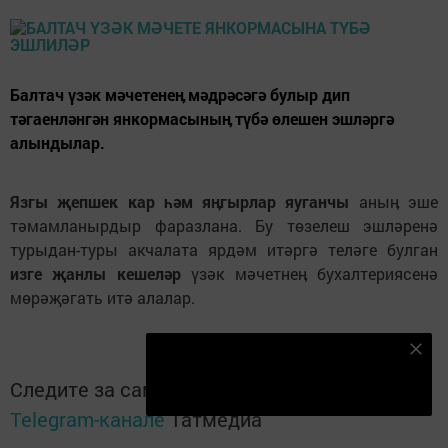
Балтач үзәк мәчетенеӊ мәдрәсәгә булыр дип
тәгаенләнгән янкормасыныӊ түбә өлешен эшләргә
алындылар.
Язгы җепшек кар һәм яӊгырлар яуганчы
аныӊ эше
тәмамланырдыр фаразлана. Бу төзелеш эшләренә
турыдан-туры акчалата ярдәм итәргә теләге булган
изге җанлы кешеләр
үзәк мәчетнеӊ бухалтериясенә
мөрәҗәгать итә алалар.
Безнең Яндекс Дзен каналына языл
Следите за самым важным и интересным в
Подписаться
Telegram-канале
Татмедиа