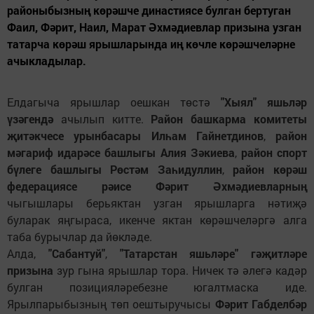
районыбызның көрәшче династиясе булган бертуган
Фаил, Фәрит, Наил, Марат Әхмәдиевлар призына узган
татарча көрәш ярышларында иң көчле көрәшчеләрне
ачыкладылар.
Елдагыча ярышлар оешкан төстә
"Хыял" яшьләр
үзәгендә
ачылып китте.
Район башкарма комитеты
җитәкчесе урынбасары Илһам Гайнетдинов
,
район
мәгариф идарәсе башлыгы Алия Зәкиева
,
район спорт
бүлеге башлыгы Рөстәм Заһидуллин
,
район көрәш
федерациясе рәисе Фәрит Әхмәдиевларның
чыгышлары берьяктан узган ярышларга нәтиҗә
буларак яңгыраса, икенче яктан көрәшчеләргә алга
таба бурычлар да йөкләде.
Алда,
"Сабантуй"
,
"Татарстан яшьләре" гәҗитләре
призына
зур гына ярышлар тора. Ничек тә әлегә кадәр
булган позицияләребезне югалтмаска иде.
Ярылпарыбызның төп оештыручысы
Фәрит Габделбәр