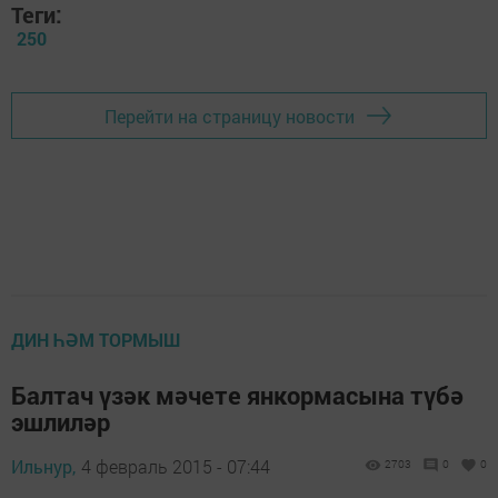
Теги:
250
Перейти на страницу новости
ДИН ҺӘМ ТОРМЫШ
Балтач үзәк мәчете янкормасына түбә
эшлиләр
Ильнур,
4 февраль 2015 - 07:44
2703
0
0