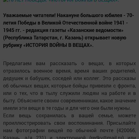
Уважаемые читатели! Накануне большого юбилея - 70-
летия Победы в Великой Отечественной войне 1941 -
1945 гг. - редакция газеты «Казанские ведомости»
(Республика Татарстан, г. Казань) открывает новую
рубрику «ИСТОРИЯ ВОЙНЫ В ВЕЩАХ».
Предлагаем вам рассказать о вещах, в которых
отразилось военное время, время ваших родителей,
дедушек и бабушек, соседей или коллег. Это рассказы
об обычных вещах, которые бойцы привезли с фронта,
или о тех, что в тылу служили людям на работе и в
быту. Объясните своим современникам, какое значение
имели эти вещи в те годы и для чего они были нужны.
Если вещь сохранилась в вашей семье, можете
проиллюстрировать свои воспоминания. Присылайте
нам фотографии вещей по обычной почте (420066,
Казань, а/я 231) и электронной (redkv@mail.ru) или