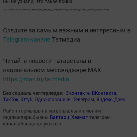
бы не узнали, что такое война.
Фото: http://hornews.ru/news/last_news/v_chelyabinske_startoval_proekt_veschi_voynyi.html
Следите за самым важным и интересным в
Telegram-канале
Татмедиа
Читайте новости Татарстана в
национальном мессенджере MАХ:
https://max.ru/tatmedia
Без социаль челтәрләрдә
:
ВКонтакте
,
ВКонтакте
,
ТикТок
,
Ютуб
,
Одноклассники
,
Телеграм
,
Яндекс.Дзен
Район тормышына кагылышлы иң мөһим
яңалыкларыбызны
Балтаси_Хезмэт
телеграм
каналыбызда да укыгыз.