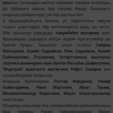
улы
ның туганнары кайтып көрәшне тамаша кылулары
да бәйрәмгә аерым бер төсмер бирде. Балаларга
аларның үзләрен күрү үзе бер шатлык бит.
Ә ярышларыбызга килсәк, ул гадәттәгечә аеруча
тыныч шартларда, бер имгәнүләрсез узды да китте.
Әйе, ярышлар уздыруда
тәҗрибәбез җитәрлек
шул.
Ярышларны уздыруга матди ярдәм күрсәтүчеләр дә
байтак булды. Танылган спорт остасы
Сәйдәш
Мәгьсүмов, Камил Садыйков, Рәис Садыйков, Камил
Гыйльмуллин, Россиянең, Татарстанның мактаулы
төзүчесе исемнәренә лаек булган Фагыйль Шәфигуллин,
"Водстрой" җәмгыяте җитәкчесе Рифат Закиров
әнә
шундыйлардан булдылар.
Аларның бүләкләренә
Рөстәм Мәрданов, Раниф
Гыйматдинов, Наил Мортазин, Айзат Гәрәев,
Мөхәммәтмансур Моратшин, Марат Әхмәтҗановлар
лаек булды.
Ярышлар алдыннан бер сөйләшүебездә районыбызның
баш тренеры Ранил Габдрахмановка Фәрит