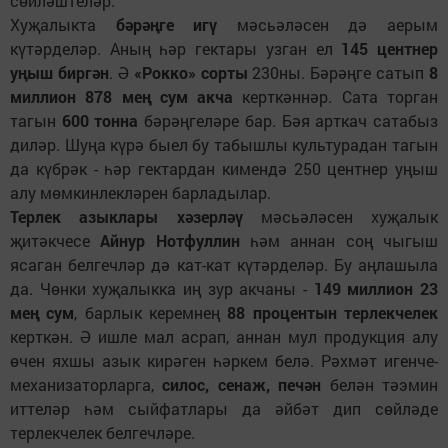
сөйләштеләр.
Хуҗалыкта
бәрәңге игү
мәсьәләсен дә аерым
күтәрделәр. Аның һәр гектары узган ел
145 центнер
уңыш биргән
. Ә
«Рокко» сорты
230ны. Бәрәңге сатып
8
миллион 878 мең сум акча
керткәннәр. Сата торган
тагын
600 тонна
бәрәңгеләре бар. Бәя арткач сатабыз
диләр. Шуңа күрә быел бу табышлы культурадан тагын
да күбрәк - һәр гектардан кимендә 250 центнер уңыш
алу мөмкинлекләрен барладылар.
Терлек азыклары хәзерләү
мәсьәләсен хуҗалык
җитәкчесе
Айнур Нотфуллин
һәм аннан соң чыгыш
ясаган белгечләр дә кат-кат күтәрделәр. Бу аңлашыла
да. Чөнки хуҗалыкка иң зур акчаны -
149 миллион 23
мең сум
, барлык керемнең
88 процентын
терлекчелек
керткән. Ә ишле мал асрап, аннан мул продукция алу
өчен яхшы азык кирәген һәркем белә. Рәхмәт игенче-
механизаторларга,
силос, сенаж, печән
белән тәэмин
иттеләр һәм сыйфатлары да әйбәт дип сөйләде
терлекчелек белгечләре.