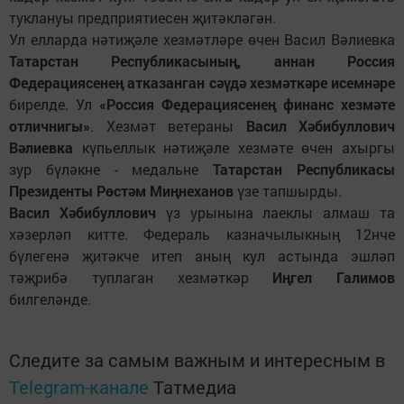
туклануы предприятиесен җитәкләгән.
Ул елларда нәтиҗәле хезмәтләре өчен Васил Вәлиевка
Татарстан Республикасының, аннан Россия
Федерациясенең атказанган сәүдә хезмәткәре исемнәре
бирелде. Ул
«Россия Федерациясенең финанс хезмәте
отличнигы»
. Хезмәт ветераны
Васил Хәбибуллович
Вәлиевка
күпьеллык нәтиҗәле хезмәте өчен ахыргы
зур бүләкне - медальне
Татарстан Республикасы
Президенты Рөстәм Миңнеханов
үзе тапшырды.
Васил Хәбибуллович
үз урынына лаеклы алмаш та
хәзерләп китте. Федераль казначылыкның 12нче
бүлегенә җитәкче итеп аның кул астында эшләп
тәҗрибә туплаган хезмәткәр
Иңгел Галимов
билгеләнде.
Следите за самым важным и интересным в
Telegram-канале
Татмедиа