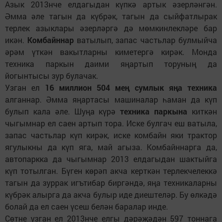
Азык 2013нче елдагыдан күпкә артык әзерләнгән.
Әмма әле тагын да күбрәк, тагын да сыйфатлырак
терлек азыклары әзерләргә дә мөмкинлекләре бар
икән.
Комбайннар
ватылып, запас частьлар булмыйча
әрәм үткән вакытларны киметергә кирәк. Монда
техника паркын даими яңартып торуның да
йогынтысы зур булачак.
Узган ел
16 миллион 504 мең
сумлык яңа техника
алганнар. Әмма яңартасы машиналар һаман да күп
булып кала әле. Шуңа күрә
техника паркына
киткән
чыгымнар ел саен артып тора. Иске булгач еш ватыла,
запас частьлар күп кирәк, иске комбайн яки трактор
ягулыкны да күп яга, май агыза. Комбайннарга да,
автопаркка да чыгымнар 2013 елдагыдан шактыйга
күп тотылган. Бүген көрәп акча керткән терлекчелеккә
тагын да зуррак игътибар биргәндә, яңа техникаларны
күбрәк алырга да акча булыр иде диештеләр. Бу өлкәдә
болай да ел саен үсеш белән баралар инде.
Сөтне узган ел 2013нче елгы дәрәҗәдән 597 тоннага