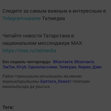
Следите за самым важным и интересным в
Telegram-канале
Татмедиа
Читайте новости Татарстана в
национальном мессенджере MАХ:
https://max.ru/tatmedia
Без социаль челтәрләрдә
:
ВКонтакте
,
ВКонтакте
,
ТикТок
,
Ютуб
,
Одноклассники
,
Телеграм
,
Яндекс.Дзен
Район тормышына кагылышлы иң мөһим
яңалыкларыбызны
Балтаси_Хезмэт
телеграм
каналыбызда да укыгыз.
Теги: