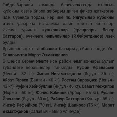
Габделбәрович команда беренчелегендә отсагыз
кубокны сезгә биреп җибәрәм дигән фикер җиткергән
иде. Сүзендә торды, һәр ике як.
Яңгулылар кубокны
отып
, үзләренә истәлеккә алып кайтып киттеләр.
Икенче урынга
кунырлылар (тренрлары Ленар
Саттаров)
, өченчегә
чепьялылар (Р.Хәйретдинов)
лаек
булды.
Ярышланың хәтта
абсолют батыры
да билгеләнде. Ул -
Салавычтан Марат Әхмәтҗанов
.
Ә шәһси беренчелектә исә район чемпионнары булып
түбәндәге көрәшчеләр танылды.
Руфин Афанасьев
(Чепья - 32 кг),
Фәнис Нигаматҗанов
(Яңгул - 36 кг),
Айзат Гәрәев
(Балтач - 40 кг),
Рөстәм Сираҗиев
(Чепья -
43 кг),
Руфин Хәбибуллин
(Яңгул - 46 кг),
Самат Мөҗипов
(Норма - 50 кг),
Фәнис Кәбиров
(Арбор - 55 кг),
Руслан
Йосыпов
(Яңгул - 60 кг),
Райнур Саттаров
(Куныр - 65 кг),
Инсаф Рәфыйков
(70 кг),
Инсаф Шакиров
(75 кг),
Марат
Әхмәтҗанов
(Салавыч - авыр үлчәүдә).