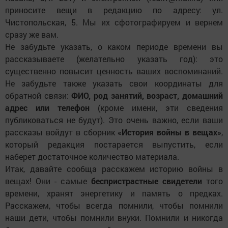
приносите вещи в редакцию по адресу: ул.
Чистопольская, 5. Мы их сфотографируем и вернем
сразу же вам.
Не забудьте указать, о каком периоде времени вы
рассказываете (желательно указать год): это
существенно повысит ценность ваших воспоминаний.
Не забудьте также указать свои координаты для
обратной связи:
ФИО, род занятий, возраст, домашний
адрес или телефон
(кроме имени, эти сведения
публиковаться не будут). Это очень важно, если ваши
рассказы войдут в сборник
«История войны в вещах»
,
который редакция постарается выпустить, если
наберет достаточное количество материала.
Итак, давайте сообща расскажем историю войны в
вещах! Они - самые
беспристрастные свидетели
того
времени, хранят энергетику и память о предках.
Расскажем, чтобы всегда помнили, чтобы помнили
наши дети, чтобы помнили внуки. Помнили и никогда