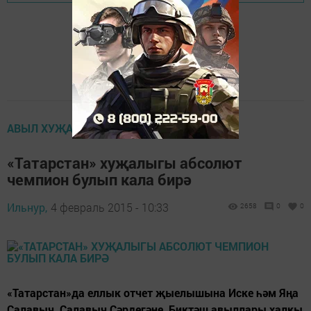
АВЫЛ ХУҖАЛЫГЫ
«Татарстан» хуҗалыгы абсолют
чемпион булып кала бирә
Ильнур,
4 февраль 2015 - 10:33
2658
0
0
«Татарстан»да еллык отчет җыелышына Иске һәм Яңа
Салавыч, Салавыч Сәрдегәне, Биктәш авыллары халкы