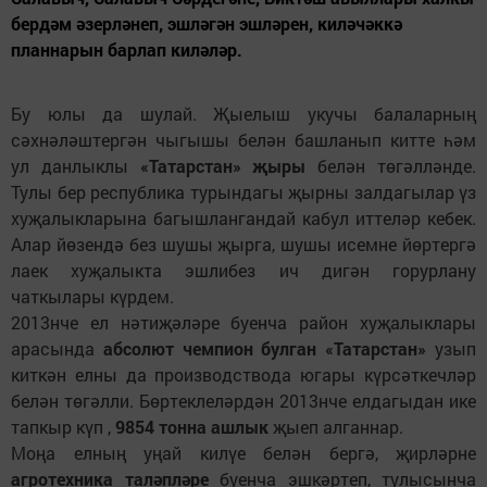
бердәм әзерләнеп, эшләгән эшләрен, киләчәккә
планнарын барлап киләләр.
Бу юлы да шулай. Җыелыш укучы балаларның
сәхнәләштергән чыгышы белән башланып китте һәм
ул данлыклы
«Татарстан» җыры
белән төгәлләнде.
Тулы бер республика турындагы җырны залдагылар үз
хуҗалыкларына багышлангандай кабул иттеләр кебек.
Алар йөзендә без шушы җырга, шушы исемне йөртергә
лаек хуҗалыкта эшлибез ич дигән горурлану
чаткылары күрдем.
2013нче ел нәтиҗәләре буенча район хуҗалыклары
арасында
абсолют чемпион булган «Татарстан»
узып
киткән елны да производствода югары күрсәткечләр
белән төгәлли. Бөртеклеләрдән 2013нче елдагыдан ике
тапкыр күп ,
9854 тонна ашлык
җыеп алганнар.
Моңа елның уңай килүе белән бергә, җирләрне
агротехника таләпләре
буенча эшкәртеп, тулысынча