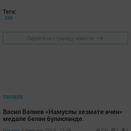
Теги:
250
Перейти на страницу новости
ТӨРЛЕСЕ
Васил Вәлиев «Намуслы хезмәте өчен»
медале белән бүләкләнде.
Ильнур,
4 февраль 2015 - 11:49
2734
0
0