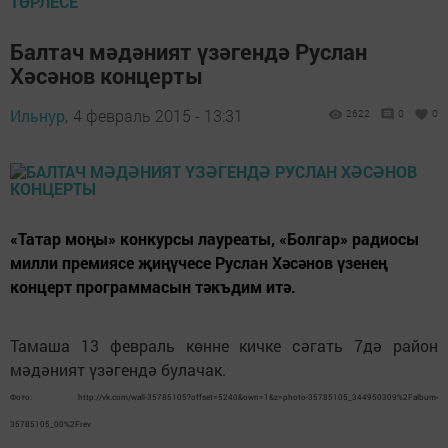
ТӨРЛЕСЕ
Балтач мәдәният үзәгендә Руслан
Хәсәнов концерты
Ильнур,
4 февраль 2015 - 13:31
2622
0
0
«Татар моңы» конкурсы лауреаты, «Болгар» радиосы
милли премиясе җиңүчесе Руслан Хәсәнов үзенең
концерт программасын тәкъдим итә.
Тамаша 13 февраль көнне кичке сәгать 7дә район
мәдәният үзәгендә булачак.
Фото: http://vk.com/wall-35785105?offset=5240&own=1&z=photo-35785105_344950309%2Falbum-
35785105_00%2Frev