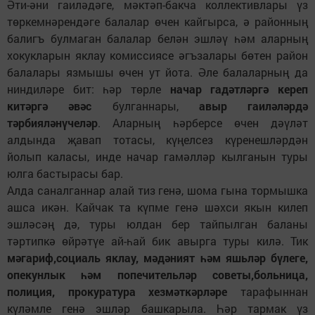
Әти-әни гаиләдәге, мәктәп-бакча коллективлары үз
төркемнәрендәге балалар өчен кайгырса, ә районның
балигъ булмаган балалар белән эшләү һәм аларның
хокукларын яклау комиссиясе әгъзалары бөтен район
балалары язмышы өчен ут йота. Әле балаларның да
ниндиләре бит: һәр төрле
начар гадәтләргә кереп
китәргә әвәс
булганнары,
авыр гаиләләрдә
тәрбияләнүчеләр
. Аларның һәрберсе өчен дәүләт
алдында җавап тотасы, күңелсез күренешләрдән
йолып каласы, инде начар гамәлләр кылганын туры
юлга бастырасы бар.
Алда саналганнар алай тиз генә, шома гына тормышка
ашса икән. Кайчак та күпме генә шәхси якын килеп
эшләсәң дә, туры юлдан бер тайпылган баланы
тәртипкә өйрәтүе ай-һай бик авырга туры килә. Тик
мәгариф,социаль яклау, мәдәният һәм яшьләр бүлеге,
опекунлык һәм попечительләр советы,больница,
полиция, прокуратура хезмәткәрләре
тарафыннан
күләмле генә эшләр башкарыла. Һәр тармак үз