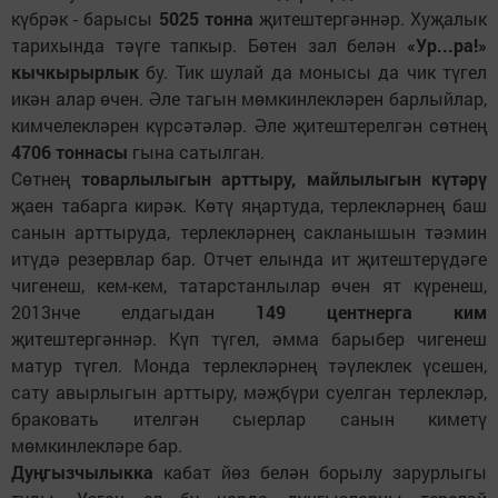
күбрәк - барысы
5025 тонна
җитештергәннәр. Хуҗалык
тарихында тәүге тапкыр. Бөтен зал белән
«Ур...ра!»
кычкырырлык
бу. Тик шулай да монысы да чик түгел
икән алар өчен. Әле тагын мөмкинлекләрен барлыйлар,
кимчелекләрен күрсәтәләр. Әле җитештерелгән сөтнең
4706 тоннасы
гына сатылган.
Сөтнең
товарлылыгын арттыру, майлылыгын күтәрү
җаен табарга кирәк. Көтү яңартуда, терлекләрнең баш
санын арттыруда, терлекләрнең сакланышын тәэмин
итүдә резервлар бар. Отчет елында ит җитештерүдәге
чигенеш, кем-кем, татарстанлылар өчен ят күренеш,
2013нче елдагыдан
149 центнерга
ким
җитештергәннәр. Күп түгел, әмма барыбер чигенеш
матур түгел. Монда терлекләрнең тәүлеклек үсешен,
сату авырлыгын арттыру, мәҗбүри суелган терлекләр,
браковать ителгән сыерлар санын киметү
мөмкинлекләре бар.
Дуңгызчылыкка
кабат йөз белән борылу зарурлыгы