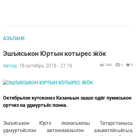
АЗЬЛАНЕ
Эшъяськон Юртын котырес ӝӧк
Автор,
18 октябрь 2019 - 21:16
2382
0
3
Октябрьлэн кутсконаз Казаньын эшшо одӥг пумиськон
ортчиз на удмуртъёс понна.
Эшъяськон Юртэ люкаськизы Татарстанысь
удмуртъёслэн автономизылэн азьветлӥсьёсыз,