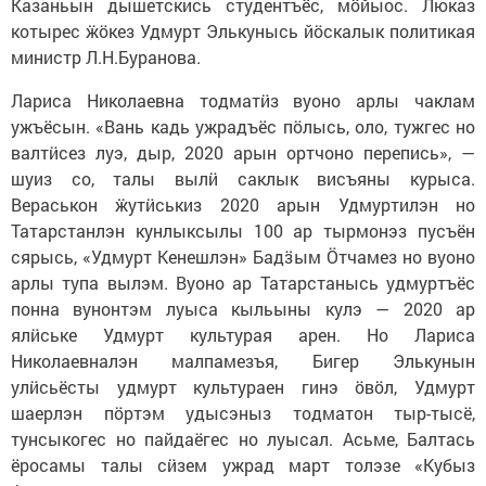
Казаньын дышетскись студентъёс, мӧйыос. Люказ
котырес ӝӧкез Удмурт Элькунысь йӧскалык политикая
министр Л.Н.Буранова.
Лариса Николаевна тодматӥз вуоно арлы чаклам
ужъёсын. «Вань кадь ужрадъёс пӧлысь, оло, тужгес но
валтӥсез луэ, дыр, 2020 арын ортчоно перепись», —
шуиз со, талы вылӥ саклык висъяны курыса.
Вераськон ӝутӥськиз 2020 арын Удмуртилэн но
Татарстанлэн кунлыксылы 100 ар тырмонэз пусъён
сярысь, «Удмурт Кенешлэн» Бадӟым Ӧтчамез но вуоно
арлы тупа вылэм. Вуоно ар Татарстанысь удмуртъёс
понна вунонтэм луыса кыльыны кулэ — 2020 ар
ялӥське Удмурт культурая арен. Но Лариса
Николаевналэн малпамезъя, Бигер Элькунын
улӥсьёсты удмурт культураен гинэ ӧвӧл, Удмурт
шаерлэн пӧртэм удысэныз тодматон тыр-тысё,
тунсыкогес но пайдаёгес но луысал. Асьме, Балтась
ёросамы талы сӥзем ужрад март толэзе «Кубыз