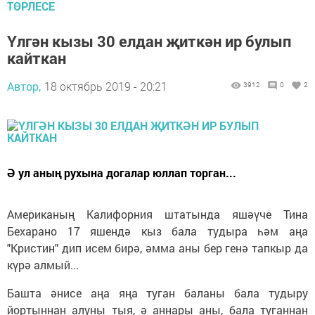
ТӨРЛЕСЕ
Үлгән кызы 30 елдан җиткән ир булып
кайткан
Автор,
18 октябрь 2019 - 20:21
3912
0
2
Ә ул аның рухына догалар юллап торган...
Американың Калифорния штатында яшәүче Тина
Бехарано 17 яшендә кыз бала тудыра һәм аңа
"Кристин" дип исем бирә, әмма аны бер генә тапкыр да
күрә алмый...
Башта әнисе аңа яңа туган баланы бала тудыру
йортыннан алуны тыя, ә аннары аны, бала туганнан