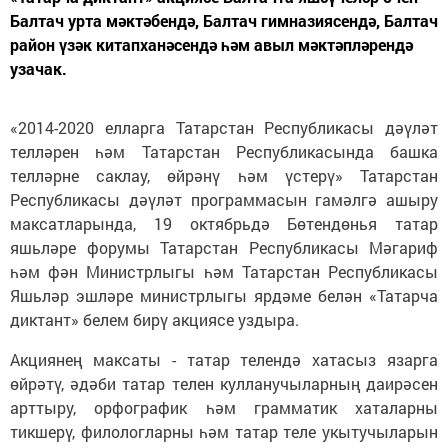
Балтач урта мәктәбендә, Балтач гимназиясендә, Балтач
район үзәк китапханәсендә һәм авыл мәктәпләрендә
узачак.
«2014-2020 елларга Татарстан Республикасы дәүләт
телләрен һәм Татарстан Республикасында башка
телләрне саклау, өйрәнү һәм үстерү» Татарстан
Республикасы дәүләт программасын гамәлгә ашыру
максатларында, 19 октябрьдә Бөтендөнья татар
яшьләре форумы Татарстан Республикасы Мәгариф
һәм фән Министрлыгы һәм Татарстан Республикасы
Яшьләр эшләре министрлыгы ярдәме белән «Татарча
диктант» белем бирү акциясе уздыра.
Акциянең максаты - татар телендә хатасыз язарга
өйрәтү, әдәби татар телен кулланучыларның даирәсен
арттыру, орфографик һәм грамматик хаталарны
тикшерү, филологларны һәм татар теле укытучыларын