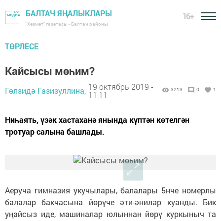
БАЛТАЧ ЯҢАЛЫКЛАРЫ
16+
"Хезмәт" газетасы - Балтач районы
ТӨРЛЕСЕ
Кайсысы мөһим?
19 октябрь 2019 -
Гөлзидә Газизуллина,
3213
0
1
11:11
Ниһаять, үзәк хастаханә янында күптән көтелгән
тротуар салына башлады.
Аеруча гимназия укучылары, балалары 5нче номерлы
балалар бакчасына йөрүче әти-әниләр куанды. Бик
уңайсыз иде, машиналар юлыннан йөрү куркыныч та