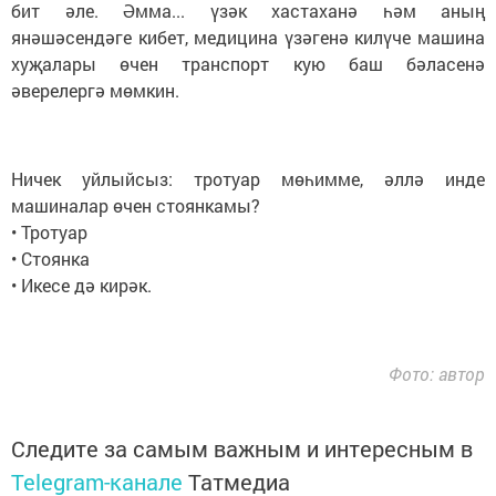
бит әле. Әмма... үзәк хастаханә һәм аның
янәшәсендәге кибет, медицина үзәгенә килүче машина
хуҗалары өчен транспорт кую баш бәласенә
әверелергә мөмкин.
Ничек уйлыйсыз: тротуар мөһимме, әллә инде
машиналар өчен стоянкамы?
• Тротуар
• Стоянка
• Икесе дә кирәк.
Фото: автор
Следите за самым важным и интересным в
Telegram-канале
Татмедиа