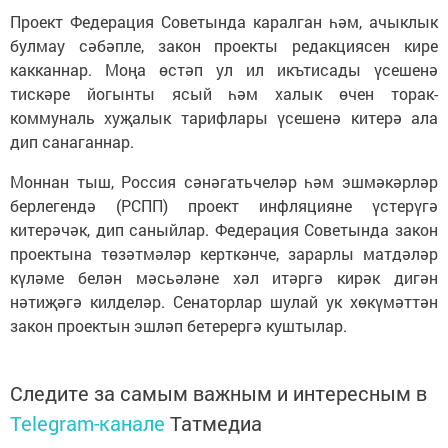
Проект Федерация Советында каралган һәм, ачыклык
булмау сәбәпле, закон проекты редакциясен кире
какканнар. Моңа өстәп ул ил икътисады үсешенә
тискәре йогынты ясый һәм халык өчен торак-
коммуналь хуҗалык тарифлары үсешенә китерә ала
дип санаганнар.
Моннан тыш, Россия сәнәгатьчеләр һәм эшмәкәрләр
берлегендә (РСПП) проект инфляцияне үстерүгә
китерәчәк, дип саныйлар. Федерация Советында закон
проектына төзәтмәләр керткәнче, зарарлы матдәләр
күләме белән мәсьәләне хәл итәргә кирәк дигән
нәтиҗәгә килделәр. Сенаторлар шулай ук хөкүмәттән
закон проектын эшләп бетерергә куштылар.
Следите за самым важным и интересным в
Telegram-канале
Татмедиа