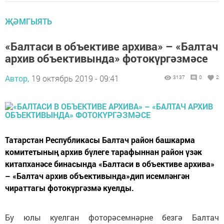
ҖӘМГЫЯТЬ
«Балтаси в объективе архива» – «Балтач
архив объективында» фотокүргәзмәсе
Автор,
19 октябрь 2019 - 09:41
3137
0
2
Татарстан Республикасы Балтач район башкарма
комитетының архив бүлеге тарафыннан район үзәк
китапханәсе бинасында «Балтаси в объективе архива»
– «Балтач архив объективында»дип исемләнгән
чираттагы фотокүргәзмә куелды.
Бу юлы куелган фоторәсемнәрне безгә Балтач