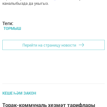
каналыбызда да укыгыз.
Теги:
ТОРМЫШ
Перейти на страницу новости
КЕШЕ ҺӘМ ЗАКОН
Торак-коммуналь хезмәт тарифлары