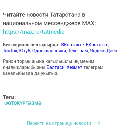
Читайте новости Татарстана в
национальном мессенджере MАХ:
https://max.ru/tatmedia
Без социаль челтәрләрдә
:
ВКонтакте
,
ВКонтакте
,
ТикТок
,
Ютуб
,
Одноклассники
,
Телеграм
,
Яндекс.Дзен
Район тормышына кагылышлы иң мөһим
яңалыкларыбызны
Балтаси_Хезмэт
телеграм
каналыбызда да укыгыз.
Теги:
ФОТОКҮРГӘЗМӘ
Перейти на страницу новости