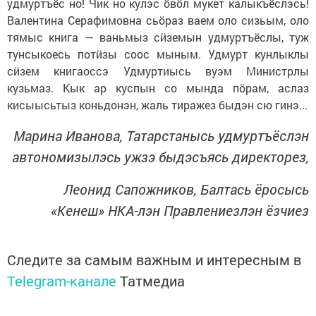
удмуртъёс но! Чик но кулэс ӧвӧл мукет калыкъёслэсь!
Валентина Серафимовна сьӧраз ваем оло сизьым, оло
тямыс книга — ваньмыз сӥземын удмуртъёслы, туж
тунсыкоесь потӥзы соос мыным. Удмурт кунлыклы
сӥзем книгаоссэ Удмуртиысь вуэм Министрлы
кузьмаз. Кык ар куспын со мында пӧрам, аслаз
кисыысьтыз коньдонэн, жаль тиражез быдэн сю гинэ...
Марина Иванова, Татарстанысь удмуртъёслэн
автономизылэсь ужзэ быдэсъясь директорез,
Леонид Сапожников, Балтась ёросысь
«Кенеш» НКА-лэн Правлениезлэн ёзчиез
Следите за самым важным и интересным в
Telegram-канале
Татмедиа