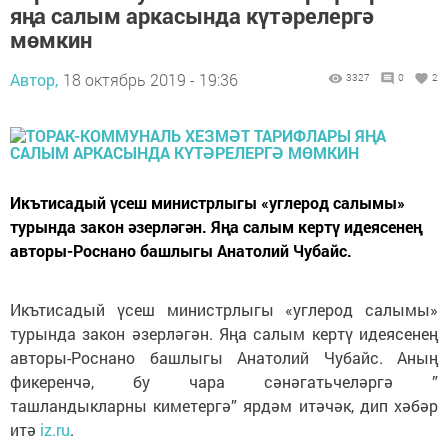
яңа салым аркасында күтәрелергә
мөмкин
Автор,
18 октябрь 2019 - 19:36
3327
0
2
Икътисадый үсеш министрлыгы «углерод салымы»
турында закон әзерләгән. Яңа салым кертү идеясенең
авторы-Роснано башлыгы Анатолий Чубайс.
Икътисадый үсеш министрлыгы «углерод салымы»
турында закон әзерләгән. Яңа салым кертү идеясенең
авторы-Роснано башлыгы Анатолий Чубайс. Аның
фикеренчә, бу чара сәнәгатьчеләргә ”
ташландыкларны киметергә” ярдәм итәчәк, дип хәбәр
итә
iz.ru
.