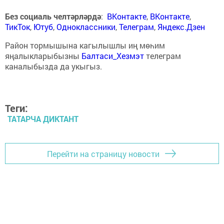
Без социаль челтәрләрдә
:
ВКонтакте
,
ВКонтакте
,
ТикТок
,
Ютуб
,
Одноклассники
,
Телеграм
,
Яндекс.Дзен
Район тормышына кагылышлы иң мөһим
яңалыкларыбызны
Балтаси_Хезмэт
телеграм
каналыбызда да укыгыз.
Теги:
ТАТАРЧА ДИКТАНТ
Перейти на страницу новости