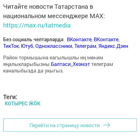
Читайте новости Татарстана в
национальном мессенджере MАХ:
https://max.ru/tatmedia
Без социаль челтәрләрдә
:
ВКонтакте
,
ВКонтакте
,
ТикТок
,
Ютуб
,
Одноклассники
,
Телеграм
,
Яндекс.Дзен
Район тормышына кагылышлы иң мөһим
яңалыкларыбызны
Балтаси_Хезмэт
телеграм
каналыбызда да укыгыз.
Теги:
КОТЫРЕС ӜӦК
Перейти на страницу новости