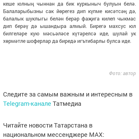
кеше юлның чыннан да бик куркыныч булуын белә.
Балаларыбызны сак йөрегез дип күпме кисәтсәң дә,
балалык шуклыгы белән берәр фаҗига килеп чыкмас
дип берәү дә ышандыра алмый. Бирегә махсус юл
билгеләре кую мәсьәләсе күтәрелсә иде, шулай ук
хөрмәтле шоферлар да биредә игътибарлы булса иде.
Фото: автор
Следите за самым важным и интересным в
Telegram-канале
Татмедиа
Читайте новости Татарстана в
национальном мессенджере MАХ: