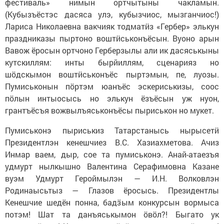
фестиваль» нимын ортчытыны чакламын.
(Кубызъёстэс дасяса улэ, кубызчиос, мызганчиос!)
Лариса Николаевна вакчияк тодматӥз «Гербер» элькун
праздниказы пыртоно воштӥськонъёсын. Вуоно арын
Вавож ёросын ортчоно Герберзылы али ик дасяськыны
кутскиллям: инты бырйиллям, сценарияз но
шӧдскымон воштӥськонъёс пыртэмын, пе, луозы.
Пумиськонын пӧртэм юанъёс эскериськизы, соос
пӧлын интыосысь но элькун ёзъёсын уж нуон,
грантъёсъя вожвылъяськонъёсы пыриськон но мукет.
Пумиськонэ пыриськиз Татарстанысь нырысетӥ
Президентлэн кенешчиез В.С. Хазиахметова. Ачиз
Инмар ваем, дыр, сое та пумиськонэ. Анай-атаезъя
удмурт нылкышно Валентина Серафимовна Казане
вуэм Удмурт Героймылэн — И.Н. Волковлэн
Родинаысьтыз — Глазов ёросысь. Президентлы
Кенешчие шедён понна, бадӟым конкурсын вормыса
потэм! Шат та данъяськымон ӧвӧл?! Быгато ук