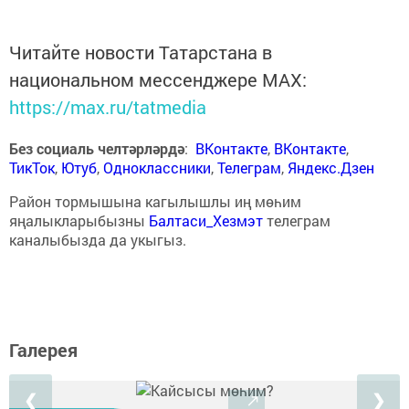
Читайте новости Татарстана в
национальном мессенджере MАХ:
https://max.ru/tatmedia
Без социаль челтәрләрдә
:
ВКонтакте
,
ВКонтакте
,
ТикТок
,
Ютуб
,
Одноклассники
,
Телеграм
,
Яндекс.Дзен
Район тормышына кагылышлы иң мөһим
яңалыкларыбызны
Балтаси_Хезмэт
телеграм
каналыбызда да укыгыз.
Галерея
❮
❯