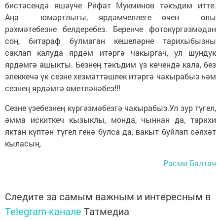
бистәсендә яшәүче Рифат Мукминов тәкъдим итте.
Аңа юмартлыгы, ярдәмчеллеге өчен олы
рәхмәтебезне белдеребез. Беренче фотокүргәзмәдән
соң, битараф булмаган кешеләрне тарихыбызны
саклап калуда ярдәм итәргә чакыргач, ул шундук
ярдәмгә ашыкты. Безнең тәкъдим үз көчендә кала, без
элеккечә үк сезне хезмәттәшлек итәргә чакырабыз һәм
сезнең ярдәмгә өметләнәбез!!!
Сезне үзебезнең күргәзмәбезгә чакырабыз.Ул зур түгел,
әмма искиткеч кызыклы, монда, чыннан да, тарихи
яктан күптән түгел генә булса да, вакыт буйлап сәяхәт
кыласың.
Рәсми Балтач
Следите за самым важным и интересным в
Telegram-канале
Татмедиа