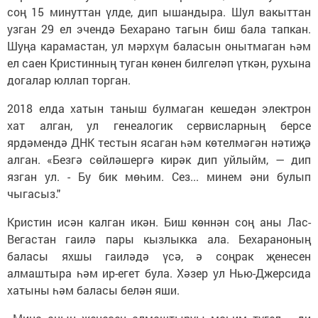
соң 15 минуттан үлде, дип ышандыра. Шул вакыттан
узган 29 ел эчендә Бехарано тагын биш бала тапкан.
Шуңа карамастан, ул мәрхүм баласын онытмаган һәм
ел саен Кристинның туган көнен билгеләп үткән, рухына
догалар юллап торган.
2018 елда хатын таныш булмаган кешедән электрон
хат алган, ул генеалогик сервисларның берсе
ярдәмендә ДНК тестын ясаган һәм көтелмәгән нәтиҗә
алган. «Безгә сөйләшергә кирәк дип уйлыйм, — дип
язган ул. - Бу бик мөһим. Сез... минем әни булып
чыгасыз."
Кристин исән калган икән. Биш көннән соң аны Лас-
Вегастан гаилә пары кызлыкка ала. Бехараноның
баласы яхшы гаиләдә үсә, ә соңрак җенесен
алмаштыра һәм ир-егет була. Хәзер ул Нью-Джерсида
хатыны һәм баласы белән яши.