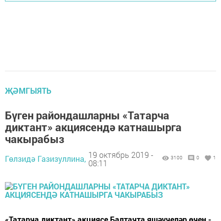
ҖӘМГЫЯТЬ
Бүген райондашларны «Татарча
диктант» акциясендә катнашырга
чакырабыз
19 октябрь 2019 -
Гөлзидә Газизуллина,
3100
0
1
08:11
«Татарча диктант» акциясе Балтачта яшәүчеләр өчен -