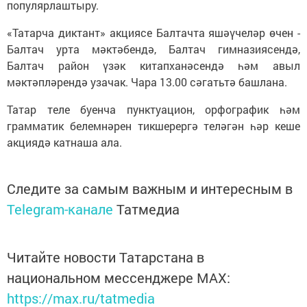
популярлаштыру.
«Татарча диктант» акциясе Балтачта яшәүчеләр өчен -
Балтач урта мәктәбендә, Балтач гимназиясендә,
Балтач район үзәк китапханәсендә һәм авыл
мәктәпләрендә узачак. Чара 13.00 сәгатьтә башлана.
Татар теле буенча пунктуацион, орфографик һәм
грамматик белемнәрен тикшерергә теләгән һәр кеше
акциядә катнаша ала.
Следите за самым важным и интересным в
Telegram-канале
Татмедиа
Читайте новости Татарстана в
национальном мессенджере MАХ:
https://max.ru/tatmedia