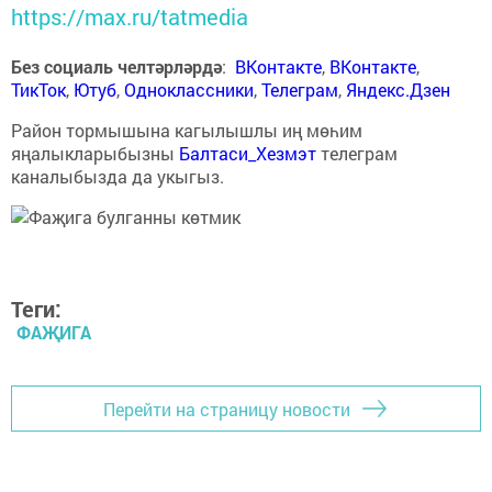
https://max.ru/tatmedia
Без социаль челтәрләрдә
:
ВКонтакте
,
ВКонтакте
,
ТикТок
,
Ютуб
,
Одноклассники
,
Телеграм
,
Яндекс.Дзен
Район тормышына кагылышлы иң мөһим
яңалыкларыбызны
Балтаси_Хезмэт
телеграм
каналыбызда да укыгыз.
Теги:
ФАҖИГА
Перейти на страницу новости