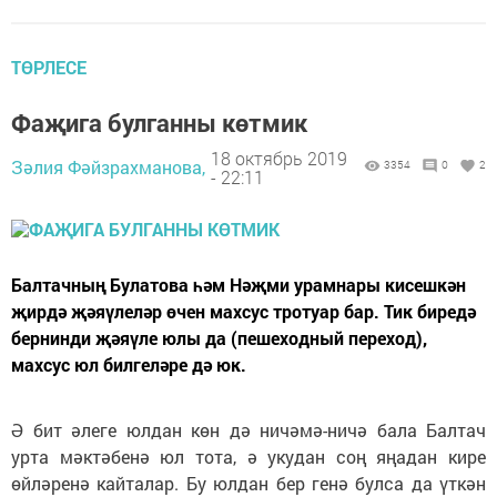
ТӨРЛЕСЕ
Фаҗига булганны көтмик
18 октябрь 2019
Зәлия Фәйзрахманова,
3354
0
2
- 22:11
Балтачның Булатова һәм Нәҗми урамнары кисешкән
җирдә җәяүлеләр өчен махсус тротуар бар. Тик биредә
бернинди җәяүле юлы да (пешеходный переход),
махсус юл билгеләре дә юк.
Ә бит әлеге юлдан көн дә ничәмә-ничә бала Балтач
урта мәктәбенә юл тота, ә укудан соң яңадан кире
өйләренә кайталар. Бу юлдан бер генә булса да үткән