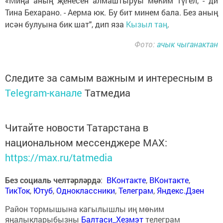
«Миңа аның җенесен алмаштыруы мөһим түгел, - ди
Тина Бехарано. - Аерма юк. Бу бит минем бала. Без аның
исән булуына бик шат", дип яза
Кызыл таң
.
Фото:
ачык чыганактан
Следите за самым важным и интересным в
Telegram-канале
Татмедиа
Читайте новости Татарстана в
национальном мессенджере MАХ:
https://max.ru/tatmedia
Без социаль челтәрләрдә
:
ВКонтакте
,
ВКонтакте
,
ТикТок
,
Ютуб
,
Одноклассники
,
Телеграм
,
Яндекс.Дзен
Район тормышына кагылышлы иң мөһим
яңалыкларыбызны
Балтаси_Хезмэт
телеграм