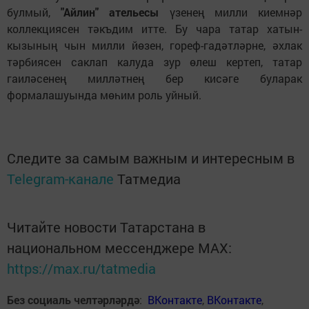
булмый,
"Айлин" ательесы
үзенең милли киемнәр
коллекциясен тәкъдим итте. Бу чара татар хатын-
кызының чын милли йөзен, гореф-гадәтләрне, әхлак
тәрбиясен саклап калуда зур өлеш кертеп, татар
гаиләсенең милләтнең бер кисәге буларак
формалашуында мөһим роль уйный.
Следите за самым важным и интересным в
Telegram-канале
Татмедиа
Читайте новости Татарстана в
национальном мессенджере MАХ:
https://max.ru/tatmedia
Без социаль челтәрләрдә
:
ВКонтакте
,
ВКонтакте
,