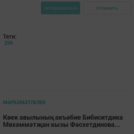
Отправить
Авторизоваться
Теги:
250
МӘРХӘМӘТЛЕЛЕК
Көек авылының акъәбие Бибиситдика
Мөхәммәтҗан кызы Фәсхетдинова...