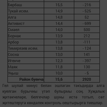
Бөрбаш
15,5
- 216
Тукай исем.
14,9
- 525
Алга
14,8
52
Активист
14,4
- 699
Смәел
14,0
500
Борнак
13,9
212
Арбор
13,8
-111
Тимирязев исем.
13,8
- 124
Сосна
13,0
141
Игенче
12,3
- 397
Маяк
11,8
130
Уңыш
10,0
- 5
Район буенча
15,6
2920
Гел шулай минус белән эшләгән тәкъдирдә алга
куелган бурычны үтәп булырмы соң. Хуҗалык
җитәкчеләре, белгечләр шуны истә тотып, сөт
җитештерүгә көндәлек контроль оештырырга тиешләр.