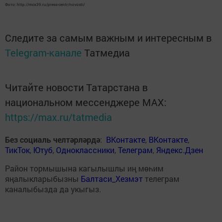
Фото: http://mcx39.ru/press-centr/novosti/
Следите за самым важным и интересным в
Telegram-канале
Татмедиа
Читайте новости Татарстана в
национальном мессенджере MАХ:
https://max.ru/tatmedia
Без социаль челтәрләрдә
:
ВКонтакте
,
ВКонтакте
,
ТикТок
,
Ютуб
,
Одноклассники
,
Телеграм
,
Яндекс.Дзен
Район тормышына кагылышлы иң мөһим
яңалыкларыбызны
Балтаси_Хезмэт
телеграм
каналыбызда да укыгыз.