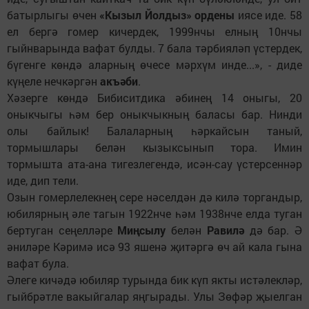
батырлыгы өчен
«Кызыл Йолдыз» ордены
иясе иде. 58
ел бергә гомер кичердек, 1999нчы елның 10нчы
гыйнварында вафат булды. 7 бала тәрбияләп үстердек,
бүгенге көндә аларның өчесе мәрхүм инде...», - диде
күңеле нечкәргән
акъәби
.
Хәзерге көндә Бибиситдика әбинең 14 оныгы, 20
оныкчыгы һәм бер оныкчыкның баласы бар. Нинди
олы байлык! Балаларның һәркайсын таный,
тормышлары белән кызыксынып тора. Имин
тормышта ата-ана тигезлегендә, исән-сау үстерсеннәр
иде, дип тели.
Озын гомерлелекнең сере нәселдән дә килә торгандыр,
юбилярның әле тагын 1922нче һәм 1938нче елда туган
бертуган сеңелләре
Миңсылу
белән
Равилә
дә бар. Ә
әниләре Кәримә исә 93 яшенә җитәргә өч ай кала гына
вафат була.
Әлеге кичәдә юбиляр турында бик күп якты истәлекләр,
гыйбрәтле вакыйгалар яңгырады. Улы Зөфәр җыелган