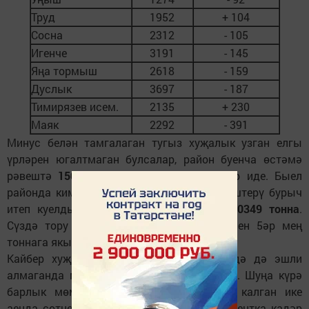
Труд
1952
+ 104
Сосна
2312
- 105
Игенче
3191
- 145
Яңа тормыш
2618
- 159
Дуслык
3697
- 187
Тимирязев исем.
2135
+ 230
Маяк
2292
- 391
Минус белән тамгалаган тугыз хуҗалык узган елгы
үрләрен югалтмаган булсалар, район буенча өстәмә
рәвештә
1500 тонна
сөт сатылган булыр иде. Быел
районда кимендә
60 мең тонна
сөт җитештерү бурыч
итеп куелды. Ун айда җитештерелгәне
50349 тонна
.
Сүздә тору өчен калган ике айда ай саен 5әр мең
тоннага якын сөт җитештерергә кирәк.
Кайбер хуҗалыклар узган елгы дәрәҗәдә дә эшли
алмаганда моңа ирешү һич мөмкин түгел. Шуңа күрә
барлык мөмкинлекләрне барлап, елның калган ике
аенда сөтне узган елга карата 10-15 процентка кадәр