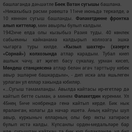
башлаганда дәһшәтле
Бөек Ватан сугышы
башлана.
«Никахыбыз рәсми рәвештә 11нче июньдә теркәлде, ә
10 көннән сугыш башланды.
Фәләхетдинне фронтка
алып киттеләр
, мин авырлы булып калдым.
1942нче елда олы кызыбыз Разия туды. 40 көнлек
сабыемны кайнанама калдырып колхозга эшкә
чыгарга туры килде.
«Кызыл шахтер» (хәзерге
«Сорнай») колхозында
атлар карадым. Тубал киеп
ашлык чәчү, ат җигеп басу сукалау, урман кисеп,
Мөндеш станциясенә
атлар белән агач тарттыру кебек
авыр эшләрне башкардым», - дип искә ала яшьлеген
урлаган ул еллар хакында юбиляр.
«...Сугыш тәмамланды. Авылда кайтасы ир-егетләр дә
кайтып бетте сыман, ә минем
Фәләхетдин
күренми. Ул
45нең 5нче ноябрендә генә кайтып керде. Бик нык
яраланган, колагы да начар ишетә. Аның кайтуы шул
авыр, куркыныч елларның олы бер якты хатирәсе
булып истә калды. Күпсанлы орден-медальләре бар
иде, сугыштан кайткач та бик күп бүләкләнде, ул бит