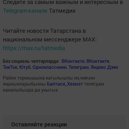
Следите за самым важным и интересным в
Telegram-канале
Татмедиа
Читайте новости Татарстана в
национальном мессенджере MАХ:
https://max.ru/tatmedia
Без социаль челтәрләрдә
:
ВКонтакте
,
ВКонтакте
,
ТикТок
,
Ютуб
,
Одноклассники
,
Телеграм
,
Яндекс.Дзен
Район тормышына кагылышлы иң мөһим
яңалыкларыбызны
Балтаси_Хезмэт
телеграм
каналыбызда да укыгыз.
Оставляйте реакции