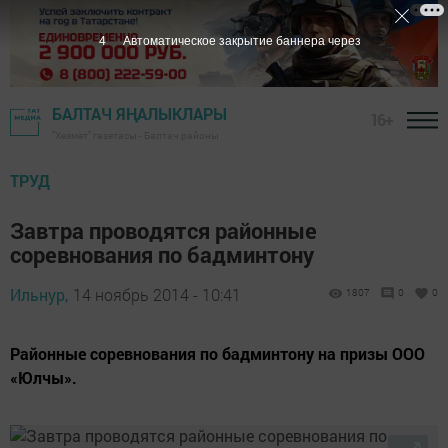
3
Автоматическое закрытие баннера через
БАЛТАЧ ЯҢАЛЫКЛАРЫ
16+
"Хезмәт" газетасы - Балтач районы
ТРУД
Завтра проводятся районные
соревнования по бадминтону
Ильнур,
14 ноябрь 2014 - 10:41
1807
0
0
Районные соревнования по бадминтону на призы ООО
«Юлчы».