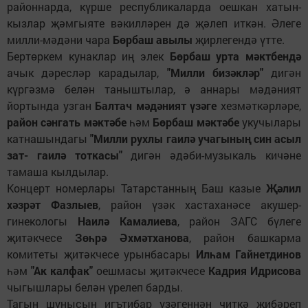
районнарда, күрше республикаларда оешкан хатын-
кызлар җәмгыяте вәкилләрен дә җәлеп иткән. Әлеге
милли-мәдәни чара
Бөрбаш авылы
җирлегендә үтте.
Бертөркем кунаклар иң элек
Бөрбаш урта мәктбендә
ачык дәресләр карадылар,
"Милли бизәкләр"
дигән
күргәзмә белән таныштылар, ә аннары мәдәният
йортында узган
Балтач мәдәният үзәге
хезмәткәрләре,
район сәнгать мәктәбе
һәм
Бөрбаш мәктәбе
укучылары
катнашындагы
"Милли рухлы гаилә учагының син асыл
зат- гаилә тоткасы"
дигән әдәби-музыкаль кичәне
тамаша кылдылар.
Концерт номерлары Татарстанның Баш казые
Җәлил
хәзрәт Фазлыев
, район үзәк хастаханәсе акушер-
гинекологы
Наилә Камалиева
, район ЗАГС бүлеге
җитәкчесе
Зөһрә Әхмәтханова
, район башкарма
комитеты җитәкчесе урынбасары
Илһам Гайнетдинов
һәм
"Ак калфак"
оешмасы җитәкчесе
Кадрия Идрисова
чыгышлары белән үрелеп барды.
Тагын шунысын игътибар үзәгеннән читкә җибәреп