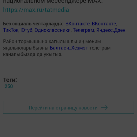
национальном мессенджере MАХ:
https://max.ru/tatmedia
Без социаль челтәрләрдә
:
ВКонтакте
,
ВКонтакте
,
ТикТок
,
Ютуб
,
Одноклассники
,
Телеграм
,
Яндекс.Дзен
Район тормышына кагылышлы иң мөһим
яңалыкларыбызны
Балтаси_Хезмэт
телеграм
каналыбызда да укыгыз.
Теги:
250
Перейти на страницу новости