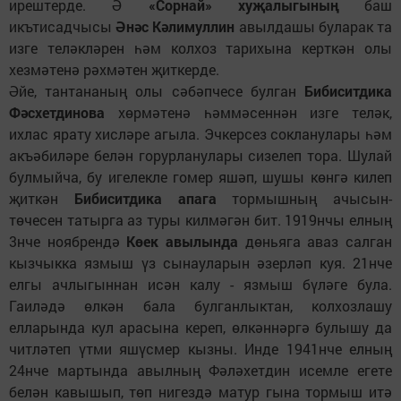
ирештерде. Ә
«Сорнай» хуҗалыгының
баш
икътисадчысы
Әнәс Кәлимуллин
авылдашы буларак та
изге теләкләрен һәм колхоз тарихына керткән олы
хезмәтенә рәхмәтен җиткерде.
Әйе, тантананың олы сәбәпчесе булган
Бибиситдика
Фәсхетдинова
хөрмәтенә һәммәсеннән изге теләк,
ихлас ярату хисләре агыла. Эчкерсез сокланулары һәм
акъәбиләре белән горурланулары сизелеп тора. Шулай
булмыйча, бу игелекле гомер яшәп, шушы көнгә килеп
җиткән
Бибиситдика апага
тормышның ачысын-
төчесен татырга аз туры килмәгән бит. 1919нчы елның
3нче ноябрендә
Көек авылында
дөньяга аваз салган
кызчыкка язмыш үз сынауларын әзерләп куя. 21нче
елгы ачлыгыннан исән калу - язмыш бүләге була.
Гаиләдә өлкән бала булганлыктан, колхозлашу
елларында кул арасына кереп, өлкәннәргә булышу да
читләтеп үтми яшүсмер кызны. Инде 1941нче елның
24нче мартында авылның Фәләхетдин исемле егете
белән кавышып, төп нигездә матур гына тормыш итә