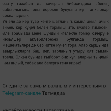
озату газабын да кичергән Бибиситдика әбинең
сабырлыгына, олы йөрәкле булуына күп тапкырлар
сокланырлык.
Ул әле дә һәр туар көнгә шатланып, камил акыл, ачык
зиһен, көр күңел белән тормыш итә, күзләр тимәсен!
Әле арабызда менә шундый игелекле гомер кичерүче
йөзьяшәр акъәбиләребез булганда тормыш
мәшәкатьләре дә бер читкә күчеп тора. Алар каршында
авырлыкларга баш иеп, зарланып утыру оят сыман
тоела. Өлкән буында гыйбрәт бик күп, аларны тыңлый
һәм аңлый, сабак ала белергә генә кирәк!
Следите за самым важным и интересным в
Telegram-канале
Татмедиа
Читайте новости Татарстана в