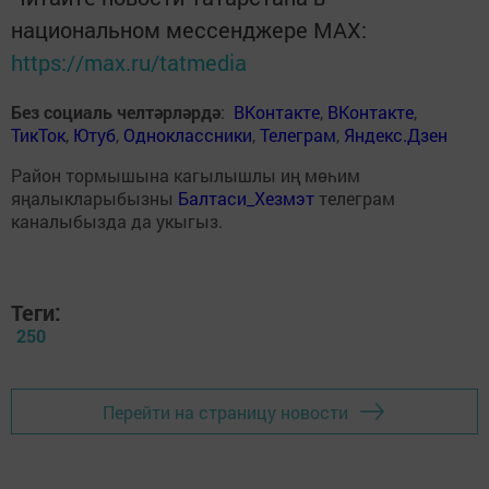
национальном мессенджере MАХ:
https://max.ru/tatmedia
Без социаль челтәрләрдә
:
ВКонтакте
,
ВКонтакте
,
ТикТок
,
Ютуб
,
Одноклассники
,
Телеграм
,
Яндекс.Дзен
Район тормышына кагылышлы иң мөһим
яңалыкларыбызны
Балтаси_Хезмэт
телеграм
каналыбызда да укыгыз.
Теги:
250
Перейти на страницу новости