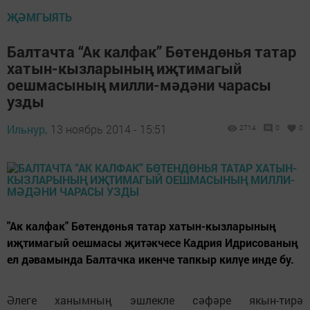
ҖӘМГЫЯТЬ
Балтачта “Ак калфак” Бөтендөнья татар
хатын-кызларының иҗтимагый
оешмасының милли-мәдәни чарасы
узды
Ильнур,
13 ноябрь 2014 - 15:51
2714
0
0
"Ак калфак" Бөтендөнья татар хатын-кызларының
иҗтимагый оешмасы җитәкчесе Кадрия Идрисованың
ел дәвамында Балтачка икенче тапкыр килүе инде бу.
Әлеге ханымның эшлекле сәфәре якын-тирә