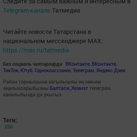
Следите за самым важным и интересным в
Telegram-канале
Татмедиа
Читайте новости Татарстана в
национальном мессенджере MАХ:
https://max.ru/tatmedia
Без социаль челтәрләрдә
:
ВКонтакте
,
ВКонтакте
,
ТикТок
,
Ютуб
,
Одноклассники
,
Телеграм
,
Яндекс.Дзен
Район тормышына кагылышлы иң мөһим
яңалыкларыбызны
Балтаси_Хезмэт
телеграм
каналыбызда да укыгыз.
Теги:
250