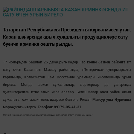
Татарстан Республикасы Президенты күрсәтмәсен үтәп,
Казан шәһәрендә авыл хуҗалыгы продукцияләре сату
буенча ярминкә оештырылды.
17 ноябрьдән башлап 26 декабрьгә кадәр һәр көнне безнең районга ит
сату өчен Казанның Мәскәү районында, «Пятерочка» супермаркеты
каршында, Колахмәтов һәм Восстание урамнары киселешендә урын
бирелә. Монда шәхси хуҗалыклар, фермерлар да үзләрендә
җитештерелгән итне алып килә алалар. Белешмәләр өчен район авыл
хуҗалыгы һәм азык-төлек идарәсе белгече
Ришат Мансур улы Нуриевка
мөрәҗәгать итәргә. Телефон: 89179-05-41-31.
Фото: http://moneymakerfactory.ru/rabotajuwij-biznes/kak-otkryt-mjasnuju-lavku/