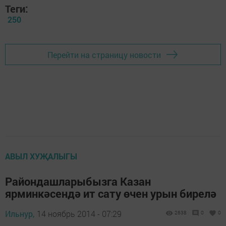
Теги:
250
Перейти на страницу новости
АВЫЛ ХУҖАЛЫГЫ
Райондашларыбызга Казан
ярминкәсендә ит сату өчен урын бирелә
Ильнур,
14 ноябрь 2014 - 07:29
2638
0
0