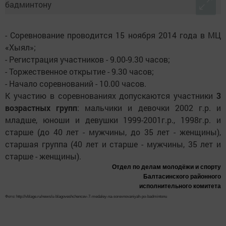
- Соревнование проводится 15 ноября 2014 года в МЦ
«Хыял»;
- Регистрация участников - 9.00-9.30 часов;
- Торжественное открытие - 9.30 часов;
- Начало соревнований - 10.00 часов.
К участию в соревнованиях допускаются участники
3
возрастных групп
: мальчики и девочки 2002 г.р. и
младше, юноши и девушки 1999-2001г.р., 1998г.р. и
старше (до 40 лет - мужчины, до 35 лет - женщины),
старшая группа (40 лет и старше - мужчины, 35 лет и
старше - женщины).
Отдел по делам молодёжи и спорту
Балтасинского районного
исполнительного комитета
Фото: http://vblage.ru/news/u-blagoveshchencev-7-medaley-na-sorevnovaniyah-po-badmintonu