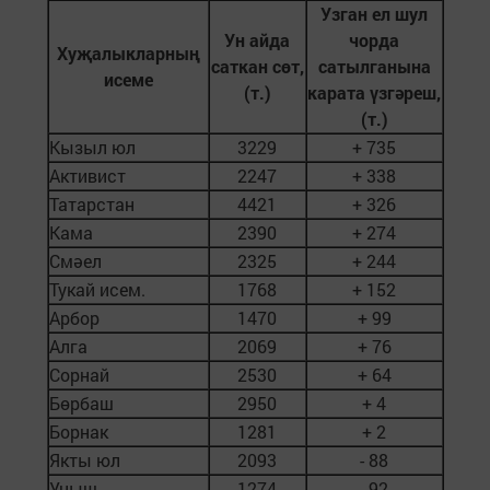
Узган ел шул
Ун айда
чорда
Хуҗалыкларның
саткан сөт,
сатылганына
исеме
(т.)
карата үзгәреш,
(т.)
Кызыл юл
3229
+ 735
Активист
2247
+ 338
Татарстан
4421
+ 326
Кама
2390
+ 274
Смәел
2325
+ 244
Тукай исем.
1768
+ 152
Арбор
1470
+ 99
Алга
2069
+ 76
Сорнай
2530
+ 64
Бөрбаш
2950
+ 4
Борнак
1281
+ 2
Якты юл
2093
- 88
Уңыш
1274
- 92