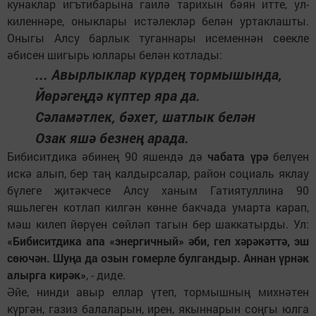
кунаклар игътибарына гаилә тарихын бәян итте, ул-
киленнәре, оныклары истәлекләр белән уртаклашты.
Оныгы Алсу барлык туганнары исеменнән сөекле
әбисен шигырь юллары белән котлады:
... Авырлыклар күрдең тормышында,
Йөрәгеңдә күптер яра да.
Сәламәтлек, бәхет, шатлык белән
Озак яшә безнең арада.
Бибиситдика әбинең 90 яшендә дә
чабата үрә
белүен
искә алып, бер таң калдырсалар, район социаль яклау
бүлеге җитәкчесе Алсу ханым Гатиятуллина 90
яшьлеген котлап килгән көнне бакчада умарта карап,
мәш килеп йөрүен сөйләп тагын бер шаккатырды. Ул:
«Бибиситдика апа «энергичный» әби, гел хәрәкәттә, эш
сөючән. Шуңа да озын гомерле булгандыр. Аннан үрнәк
алырга кирәк»
, - диде.
Әйе, нинди авыр еллар үтеп, тормышның михнәтен
күргән, газиз балаларын, ирен, якыннарын соңгы юлга