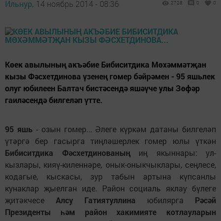
Ильнур,
14 ноябрь 2014 - 08:36
2728
0
0
Көек авылының акъәбие Бибиситдика Мөхәммәтҗан
кызы Фәсхетдинова үзенең гомер бәйрәмен - 95 яшьлек
олуг юбилеен Балтач бистәсендә яшәүче улы Зөфәр
гаиләсендә билгеләп үтте.
95 яшь
- озын гомер... Әлеге күркәм датаны билгеләп
үтәргә бер гасырга тиңләшерлек гомер юлы үткән
Бибиситдика Фәсхетдинованың
иң якыннары: ул-
кызлары, кияү-киленнәре, онык-оныкчыклары, сеңлесе,
кодагые, кыскасы, зур табын артына күпсанлы
кунаклар җыелган иде. Район социаль яклау бүлеге
җитәкчесе
Алсу Гатиятуллина
юбилярга
Рәсәй
Президенты һәм район хакимияте котлауларын