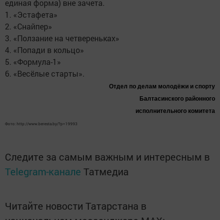
единая форма) вне зачета.
1. «Эстафета»
2. «Снайпер»
3. «Ползание на четвереньках»
4. «Попади в кольцо»
5. «Формула-1»
6. «Весёлые старты».
Отдел по делам молодёжи и спорту
Балтасинского районного
исполнительного комитета
Фото: http://www.beresta.by/?p=19993
Следите за самым важным и интересным в
Telegram-канале
Татмедиа
Читайте новости Татарстана в