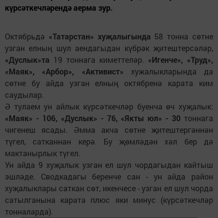
күрсәткечләрендә аерма зур.
Октябрьдә
«Татарстан» хуҗалыгында
58 тонна сөтне
узган елның шул аендагыдан күбрәк җитештерсәләр,
«Дуслык»та
19 тоннага киметтеләр.
«Игенче», «Труд»,
«Маяк», «Арбор», «Активист»
хужалыкларында да
сөтне бу айда узган елның октябренә карата ким
саудылар.
Ә тулаем ун айлык күрсәткечләр буенча өч хуҗалык:
«Маяк» - 106, «Дуслык» - 76, «Якты юл» - 30
тоннага
чигенеш ясады. Әмма акча сөтне җитештергәннән
түгел, сатканнан керә. Бу җөмләдән хәл бер дә
мактанырлык түгел.
Ун айда 9 хуҗалык узган ел шул чордагыдан кайтыш
эшләде. Сводкадагы беренче сан - ун айда район
хуҗалыклары саткан сөт, икенчесе - узган ел шул чорда
сатылганына карата плюс яки минус (күрсәткечләр
тонналарда).