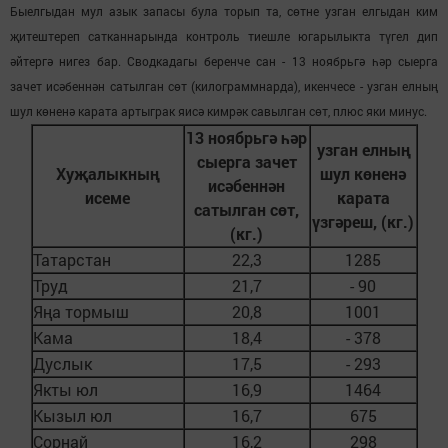
Быелгыдан мул азык запасы була торып та, сөтне узган елгыдан ким
җитештереп сатканнарында контроль тиешле югарылыкта түгел дип
әйтергә нигез бар. Сводкадагы беренче сан - 13 ноябрьгә һәр сыерга
зачет исәбеннән сатылган сөт (килограммнарда), икенчесе - узган елның
шул көненә карата артыграк яис
савылган с
т,
плюс яки минус.
ә кимр
әк
ө
13 ноябрьгә һәр
узган елның
сыерга зачет
Хуҗалыкның
шул көненә
исәбеннән
исеме
карата
сатылган сөт,
үзгәреш, (кг.)
(кг.)
Татарстан
22,3
1285
Труд
21,7
- 90
Яңа тормыш
20,8
1001
Кама
18,4
- 378
Дуслык
17,5
- 293
Якты юл
16,9
1464
Кызыл юл
16,7
675
Сорнай
16,2
298