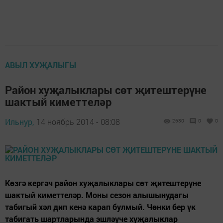
АВЫЛ ХУҖАЛЫГЫ
Район хуҗалыклары сөт җитештерүне
шактый киметтеләр
Ильнур,
14 ноябрь 2014 - 08:08
2630
0
0
Көзгә кергәч район хуҗалыклары сөт җитештерүне
шактый киметтеләр. Моны сезон алышынудагы
табигый хәл дип кенә карап булмый. Чөнки бер үк
табигать шартларында эшләүче хуҗалыклар