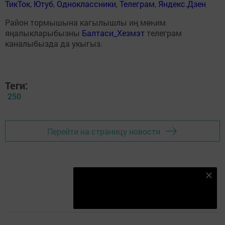
ТикТок
,
Ютуб
,
Одноклассники
,
Телеграм
,
Яндекс.Дзен
Район тормышына кагылышлы иң мөһим
яңалыкларыбызны
Балтаси_Хезмэт
телеграм
каналыбызда да укыгыз.
Теги:
250
Перейти на страницу новости
Безнең Яндекс Дзен каналына языл
Подписаться