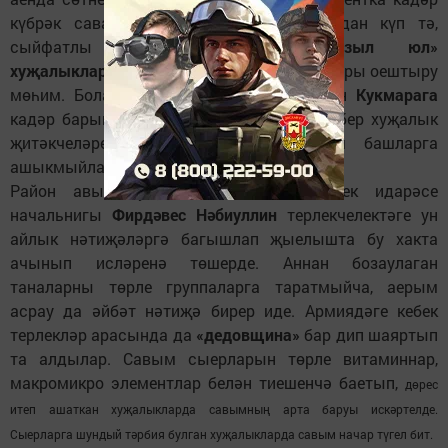
күбрәк саварга кирәк. Азык былтыргыдан күп тә,
сыйфатлы да.
«Татарстан», «Кызыл юл»
хуҗалыкларындагы
кебек раздой группалары оештыру
мөһим. Болай эшләүнең нәтиҗәле икәнен
Кукмарага
кадәр барып сокланып кайтканнар, ә кайбер хуҗалык
җитәкчеләре бу юнәлештә һаман эш башларга
ашыкмыйлар.
Район авыл хуҗалыгы һәм азык-төлек идарәсе
начальнигы
Фирдәвес Нәбиуллин
терлекчелектәге ун
айлык нәтиҗәләргә багышлап җыелышта бу хакта
ачынып исләренә төшерде. Аннан бозаулаган
таналарны төрле группаларга таратмыйча, аерым
асрау да әйбәт нәтиҗә бирер иде. Армиядәге кебек
терлекләр арасында да
«дедовщина»
бар дип шаяртып
та алдылар. Савым сыерларын төрле витаминнар,
макромикро элементлар белән тиешенчә баетып,
дөрес
итеп ашаткан хуҗалыкларда савымның арта баруы искәртелде.
Сыерларга шундый тәрбия булган хуҗалыкларда савым начар түгел бит.