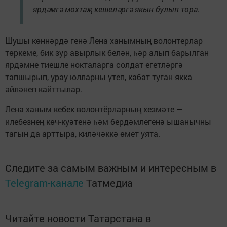
ярдәмгә мохтаҗ кешеләргә якын булып тора.
Шушы көннәрдә генә Лена ханымның волонтерлар
төркеме, бик зур авырлык белән, һәр алып барылган
ярдәмне тиешле нокталарга солдат егетләргә
тапшырып, урау юлларны үтеп, кабат туган якка
әйләнеп кайттылар.
Лена ханым кебек волонтёрларның хезмәте —
илебезнең көч-куәтенә һәм бердәмлегенә ышанычны
тагын да арттыра, киләчәккә өмет уята.
Следите за самым важным и интересным в
Telegram-канале
Татмедиа
Читайте новости Татарстана в