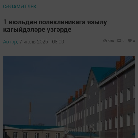
СӘЛАМӘТЛЕК
1 июльдән поликлиникага язылу
кагыйдәләре үзгәрде
Автор,
7 июль 2026 - 08:00
966
0
0