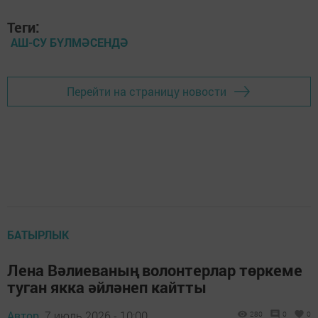
Теги:
АШ-СУ БҮЛМӘСЕНДӘ
Перейти на страницу новости
БАТЫРЛЫК
Лена Вәлиеваның волонтерлар төркеме
туган якка әйләнеп кайтты
Автор,
7 июль 2026 - 10:00
280
0
0