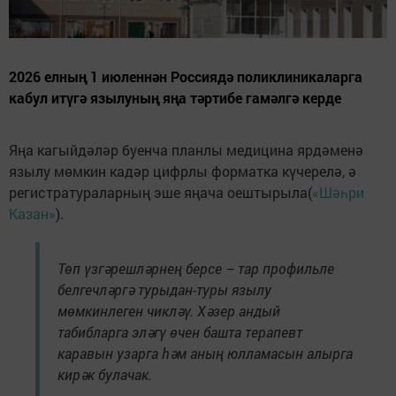
2026 елның 1 июленнән Россиядә поликлиникаларга
кабул итүгә язылуның яңа тәртибе гамәлгә керде
Яңа кагыйдәләр буенча планлы медицина ярдәменә
язылу мөмкин кадәр цифрлы форматка күчерелә, ә
регистратураларның эше яңача оештырыла(
«Шәһри
Казан»
).
Төп үзгәрешләрнең берсе – тар профильле
белгечләргә турыдан-туры язылу
мөмкинлеген чикләү. Хәзер андый
табибларга эләгү өчен башта терапевт
каравын узарга һәм аның юлламасын алырга
кирәк булачак.