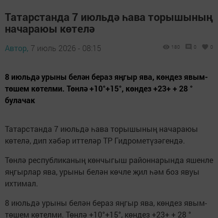
Татарстанда 7 июльдә һава торышының
начараюы көтелә
Автор,
7 июль 2026 - 08:15
180
0
0
8 июльдә урыны белән бераз яңгыр ява, көндез явым-
төшем көтелми. Төнлә +10°+15°, көндез +23+ + 28 °
булачак
Татарстанда 7 июльдә һава торышының начараюы
көтелә, дип хәбәр иттеләр ТР Гидрометүзәгендә.
Төнлә республиканың көнчыгыш районнарында яшенле
яңгырлар ява, урыны белән көчле җил һәм боз явуы
ихтимал.
8 июльдә урыны белән бераз яңгыр ява, көндез явым-
төшем көтелми. Төнлә +10°+15°, көндез +23+ + 28 °