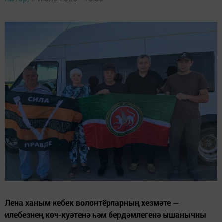
Лена ханым кебек волонтёрларның хезмәте —
илебезнең көч-куәтенә һәм бердәмлегенә ышанычны