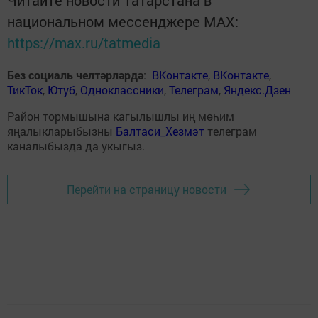
национальном мессенджере MАХ:
https://max.ru/tatmedia
Без социаль челтәрләрдә
:
ВКонтакте
,
ВКонтакте
,
ТикТок
,
Ютуб
,
Одноклассники
,
Телеграм
,
Яндекс.Дзен
Район тормышына кагылышлы иң мөһим
яңалыкларыбызны
Балтаси_Хезмэт
телеграм
каналыбызда да укыгыз.
Перейти на страницу новости