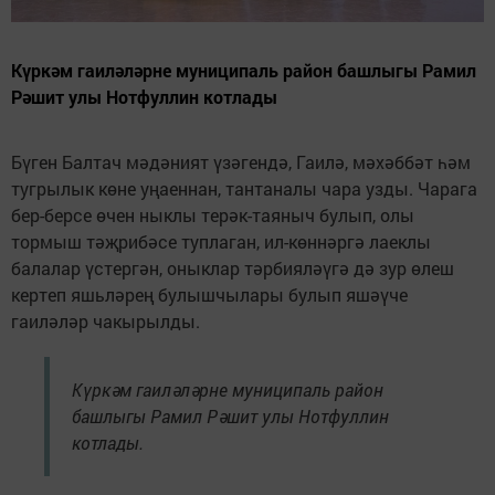
Күркәм гаиләләрне муниципаль район башлыгы Рамил
Рәшит улы Нотфуллин котлады
Бүген Балтач мәдәният үзәгендә, Гаилә, мәхәббәт һәм
тугрылык көне уңаеннан, тантаналы чара узды. Чарага
бер-берсе өчен ныклы терәк-таяныч булып, олы
тормыш тәҗрибәсе туплаган, ил-көннәргә лаеклы
балалар үстергән, оныклар тәрбияләүгә дә зур өлеш
кертеп яшьләрең булышчылары булып яшәүче
гаиләләр чакырылды.
Күркәм гаиләләрне муниципаль район
башлыгы Рамил Рәшит улы Нотфуллин
котлады.