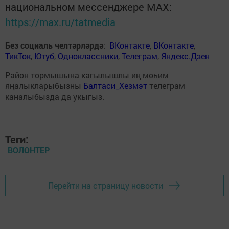
национальном мессенджере MАХ:
https://max.ru/tatmedia
Без социаль челтәрләрдә
:
ВКонтакте
,
ВКонтакте
,
ТикТок
,
Ютуб
,
Одноклассники
,
Телеграм
,
Яндекс.Дзен
Район тормышына кагылышлы иң мөһим
яңалыкларыбызны
Балтаси_Хезмэт
телеграм
каналыбызда да укыгыз.
Теги:
ВОЛОНТЕР
Перейти на страницу новости