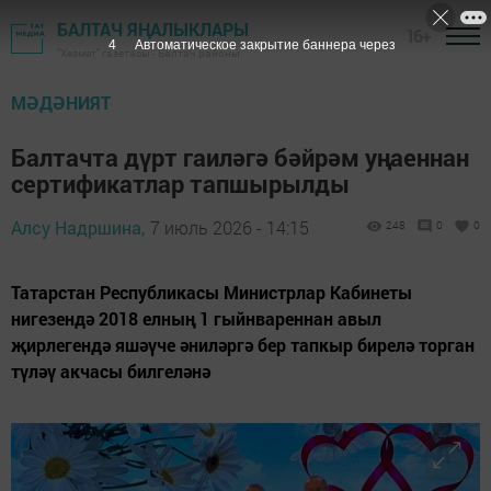
БАЛТАЧ ЯҢАЛЫКЛАРЫ
16+
3
Автоматическое закрытие баннера через
"Хезмәт" газетасы - Балтач районы
МӘДӘНИЯТ
Балтачта дүрт гаиләгә бәйрәм уңаеннан
сертификатлар тапшырылды
Алсу Надршина,
7 июль 2026 - 14:15
248
0
0
Татарстан Республикасы Министрлар Кабинеты
нигезендә 2018 елның 1 гыйнвареннан авыл
җирлегендә яшәүче әниләргә бер тапкыр бирелә торган
түләү акчасы билгеләнә