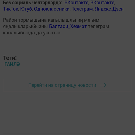
Без социаль челтәрләрдә
:
ВКонтакте
,
ВКонтакте
,
ТикТок
,
Ютуб
,
Одноклассники
,
Телеграм
,
Яндекс.Дзен
Район тормышына кагылышлы иң мөһим
яңалыкларыбызны
Балтаси_Хезмэт
телеграм
каналыбызда да укыгыз.
Теги:
ГАИЛӘ
Перейти на страницу новости