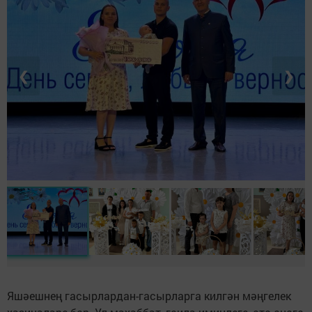
❮
❯
Яшәешнең гасырлардан-гасырларга килгән мәңгелек