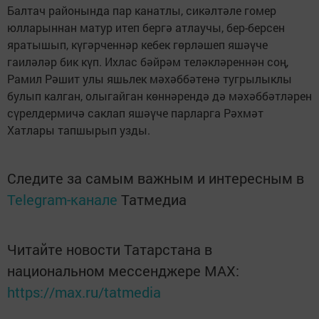
Балтач районында пар канатлы, сикәлтәле гомер
юлларыннан матур итеп бергә атлаучы, бер-берсен
яратышып, күгәрченнәр кебек гөрләшеп яшәүче
гаиләләр бик күп. Ихлас бәйрәм теләкләреннән соң,
Рамил Рәшит улы яшьлек мәхәббәтенә тугрылыклы
булып калган, олыгайган көннәрендә дә мәхәббәтләрен
сүрелдермичә саклап яшәүче парларга Рәхмәт
Хатлары тапшырып узды.
Следите за самым важным и интересным в
Telegram-канале
Татмедиа
Читайте новости Татарстана в
национальном мессенджере MАХ:
https://max.ru/tatmedia