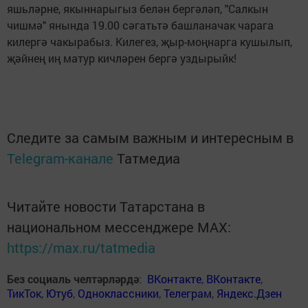
яшьләрне, якыннарыгыз белән бергәләп, "Салкын
чишмә" янында 19.00 сәгатьтә башланачак чарага
килергә чакырабыз. Килегез, җыр-моңнарга кушылып,
җәйнең иң матур кичләрен бергә уздырыйк!
Следите за самым важным и интересным в
Telegram-канале
Татмедиа
Читайте новости Татарстана в
национальном мессенджере MАХ:
https://max.ru/tatmedia
Без социаль челтәрләрдә
:
ВКонтакте
,
ВКонтакте
,
ТикТок
,
Ютуб
,
Одноклассники
,
Телеграм
,
Яндекс.Дзен