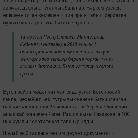
хәзинәләре бар. Ул мәхәббәт, гаилә иминлеге, ата-анага
хөрмәт, дуслык, туганлык,балалар. Һәркем үзенең
өлешенә тигән көмешен – тиң ярын табып, бербөтен
булып яшәгәндә генә бәхетле була ала .
Татарстан Республикасы Министрлар
Кабинеты нигезендә 2018 елның 1
гыйнвареннан авыл җирлегендә яшәүче
әниләргә бер тапкыр бирелә торган түләү
акчасы билгеләнә. Быел ул түләү икеләтә
артты.
Бүген район мәдәният үзәгендә узган Бөтенрәсәй
гаилә, мәхәббәт һәм тугрылык көненә багышланган
бәйрәм чарасында 25 яшькә хәтле беренче баласын
алып кайткан өчен Язгөл Рашид кызы Газизовага 100
000 сумлык сертификат тапшырылды.
Шулай ук 3 гаиләгә мөһим дәүләт документы –