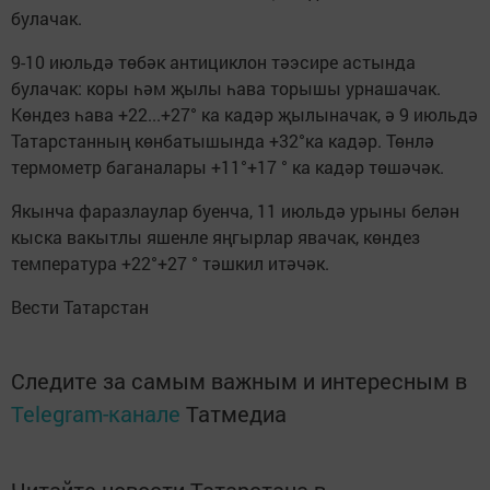
булачак.
9-10 июльдә төбәк антициклон тәэсире астында
булачак: коры һәм җылы һава торышы урнашачак.
Көндез һава +22...+27° ка кадәр җылыначак, ә 9 июльдә
Татарстанның көнбатышында +32°ка кадәр. Төнлә
термометр баганалары +11°+17 ° ка кадәр төшәчәк.
Якынча фаразлаулар буенча, 11 июльдә урыны белән
кыска вакытлы яшенле яңгырлар явачак, көндез
температура +22°+27 ° тәшкил итәчәк.
Вести Татарстан
Следите за самым важным и интересным в
Telegram-канале
Татмедиа
Читайте новости Татарстана в