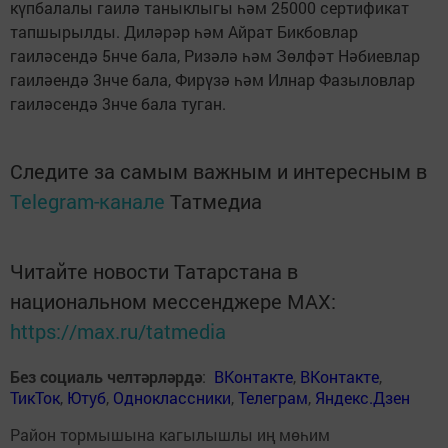
күпбалалы гаилә таныклыгы һәм 25000 сертификат
тапшырылды. Диләрәр һәм Айрат Бикбовлар
гаиләсендә 5нче бала, Ризәлә һәм Зөлфәт Нәбиевлар
гаиләендә 3нче бала, Фирүзә һәм Илнар Фазыловлар
гаиләсендә 3нче бала туган.
Следите за самым важным и интересным в
Telegram-канале
Татмедиа
Читайте новости Татарстана в
национальном мессенджере MАХ:
https://max.ru/tatmedia
Без социаль челтәрләрдә
:
ВКонтакте
,
ВКонтакте
,
ТикТок
,
Ютуб
,
Одноклассники
,
Телеграм
,
Яндекс.Дзен
Район тормышына кагылышлы иң мөһим