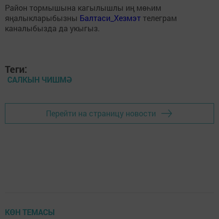
Район тормышына кагылышлы иң мөһим
яңалыкларыбызны
Балтаси_Хезмэт
телеграм
каналыбызда да укыгыз.
Теги:
САЛКЫН ЧИШМӘ
Перейти на страницу новости
КӨН ТЕМАСЫ