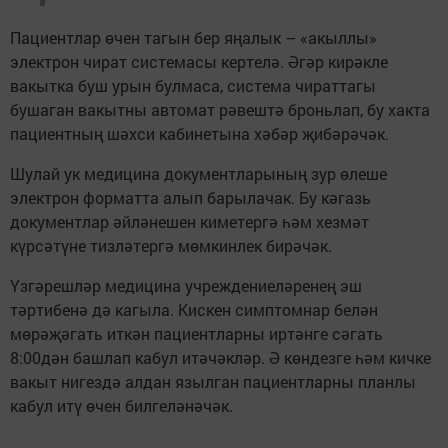
Пациентлар өчен тагын бер яңалык – «акыллы»
электрон чират системасы кертелә. Әгәр кирәкле
вакытка буш урын булмаса, система чираттагы
бушаган вакытны автомат рәвештә броньлап, бу хакта
пациентның шәхси кабинетына хәбәр җибәрәчәк.
Шулай ук медицина документларының зур өлеше
электрон форматта алып барылачак. Бу кәгазь
документлар әйләнешен киметергә һәм хезмәт
күрсәтүне тизләтергә мөмкинлек бирәчәк.
Үзгәрешләр медицина учреждениеләренең эш
тәртибенә дә кагыла. Кискен симптомнар белән
мөрәҗәгать иткән пациентларны иртәнге сәгать
8:00дән башлап кабул итәчәкләр. Ә көндезге һәм кичке
вакыт нигездә алдан язылган пациентларны планлы
кабул итү өчен билгеләнәчәк.