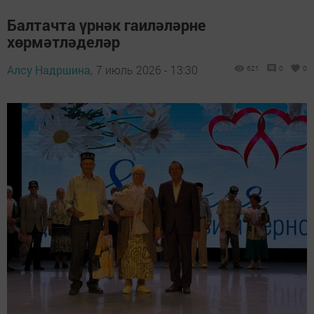
Балтачта үрнәк гаиләләрне
хөрмәтләделәр
Алсу Надршина,
7 июль 2026 - 13:30
621
0
0