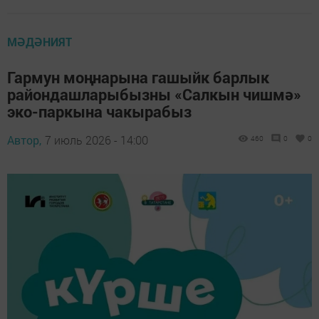
МӘДӘНИЯТ
Гармун моңнарына гашыйк барлык
райондашларыбызны «Салкын чишмә»
эко-паркына чакырабыз
Автор,
7 июль 2026 - 14:00
460
0
0