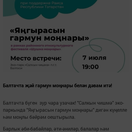
Балтачта җәй гармун моңнары белән дәвам итә!
Балтачта бүген зур чара узачак! "Салкын чишмә" эко-
паркында "Яңгырасын гармун моңнары" дигән күңелле
һәм моңлы бәйрәм оештырыла.
Барлык әби-бабайлар, әти-әниләр, балалар һәм