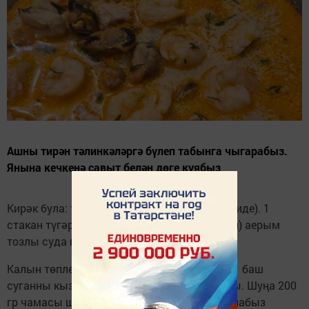
Ашны тирән тәлинкәләргә бүлеп табынга чыгарабыз.
Янына кечкенә савыт белән дөге куябыз
Кирәк була: тавык шулпасы (минеке 1 литр иде). 1
стакан түгәрәк дөгене (200 граммлы стакан) аерым
тозлы суда пешереп куйсак, җайлы була.
Калын төпле кәстрюлдә май салып башта 1 баш
суганны кыздырып алабыз 1 минут чамасы. Шуңа 200
гр чамасы шампионьон гөмбәсен турап салабыз