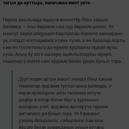
тагын да арттыра, киләчәккә өмет уята
Норма авылында яшәүче волонтёр Лена ханым
Вәлиева — олы йөрәкле һәм зур йөрәкле шәхес. Ул
махсус хәрби операция башланган беренче көннәрдән
үк, солдат егетләребезгә генә түгел, ә өч балалар йорты
һәм өч госпитальгә дә күңеле кушканча ярдәм кулы
суза. Аның бу изге эшләре, кыенлыкларны җиңеп,
кешеләргә өмете һәм ярдәме белән үрнәк булып тора.
Дүрт елдан артык вакыт эчендә Лена ханым
гуманитар ярдәмне туплап кына калмады, ә
кирәк-яракларны алгы сызыкка илтүче
шофер егетләр белән бергә, куркыныч
юлларны үтеп, ярдәмне җиткерүче төркем
җитәкчесе дә булып тора. Ул һәрвакыт
үзенең батырлыгы, сабырлыгы һәм олы
йөрәге белән команданың рухын күтәрә,