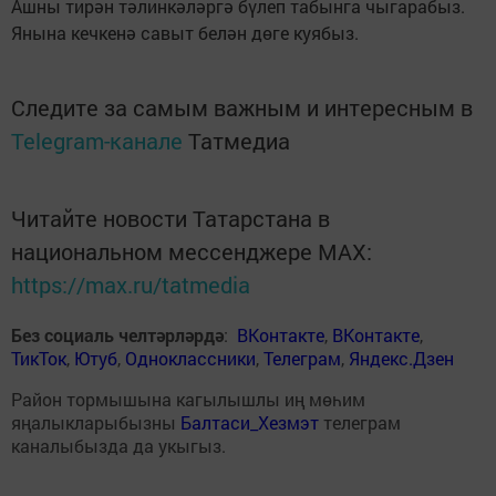
Ашны тирән тәлинкәләргә бүлеп табынга чыгарабыз.
Янына кечкенә савыт белән дөге куябыз.
Следите за самым важным и интересным в
Telegram-канале
Татмедиа
Читайте новости Татарстана в
национальном мессенджере MАХ:
https://max.ru/tatmedia
Без социаль челтәрләрдә
:
ВКонтакте
,
ВКонтакте
,
ТикТок
,
Ютуб
,
Одноклассники
,
Телеграм
,
Яндекс.Дзен
Район тормышына кагылышлы иң мөһим
яңалыкларыбызны
Балтаси_Хезмэт
телеграм
каналыбызда да укыгыз.