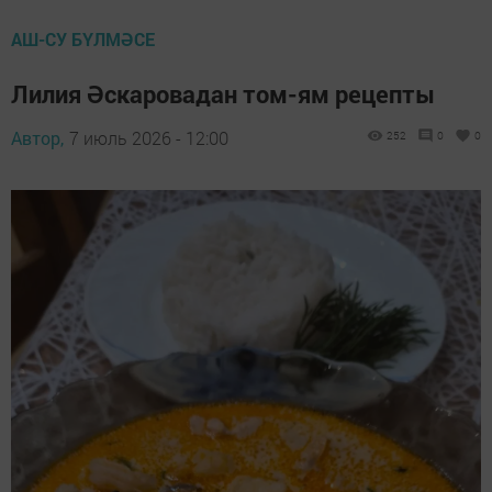
АШ-СУ БҮЛМӘСЕ
Лилия Әскаровадан том-ям рецепты
Автор,
7 июль 2026 - 12:00
252
0
0