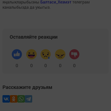
яңалыкларыбызны
Балтаси_Хезмэт
телеграм
каналыбызда да укыгыз.
Оставляйте реакции
0
0
0
0
0
Расскажите друзьям