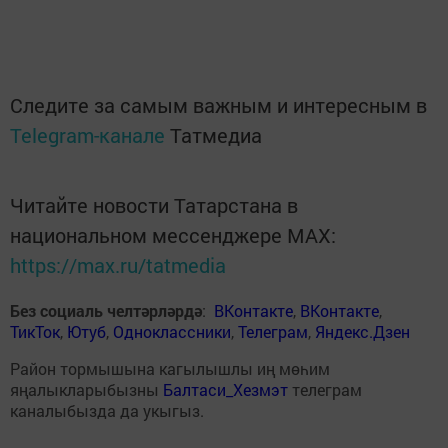
Следите за самым важным и интересным в
Telegram-канале
Татмедиа
Читайте новости Татарстана в
национальном мессенджере MАХ:
https://max.ru/tatmedia
Без социаль челтәрләрдә
:
ВКонтакте
,
ВКонтакте
,
ТикТок
,
Ютуб
,
Одноклассники
,
Телеграм
,
Яндекс.Дзен
Район тормышына кагылышлы иң мөһим
яңалыкларыбызны
Балтаси_Хезмэт
телеграм
каналыбызда да укыгыз.