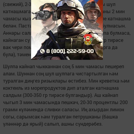
(свежий), 2-3 мин кыздырып алабыз, аннары шул
катнашмага Том-ям пастасы салабыз һәм аны 2 мин
чамасы кыздырырга кирәк суганлы-гөмбәле катнашма
белән. Пастаны чамалап салыгыз, бик әче булмасын.
Аннары салам 1 литр тавык шулпасын (шулпа булмаса,
кайнаган су салып та тәмле чыга), 150-200 гр тирәсе
вак чери помидор (булмаса, эреләрен вакларга да
була), тәменчә тоз өстибез.
Шулпа кайнап чыкканнан соң 5 мин чамасы пешереп
алам. Шуннан соң шул шулпага чистартылган һәм
туралган диңгез ризыклары өстибез. Мин креветка һәм
коктеиль из морепродуктов дип аталган катнашма
салдым (300-350 гр тирәсе булгандыр). Аш кайнап
чыгып 3 мин чамасында пешкәч, 20-30 процентлы 200
грамм күләмендә сливки саласы. Иң ахырдан лимон
согы, сарымсак һәм туралган петрушканы (башка
үләннәр дә ярый) салып, ашны сүндерәбез.