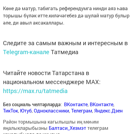
Көне дә матур, табигать референдумга нинди аяз һава
торышы бүләк итте.киләчәгебез дә шулай матур булыр
әле, ди авыл аксакаллары.
Следите за самым важным и интересным в
Telegram-канале
Татмедиа
Читайте новости Татарстана в
национальном мессенджере MАХ:
https://max.ru/tatmedia
Без социаль челтәрләрдә
:
ВКонтакте
,
ВКонтакте
,
ТикТок
,
Ютуб
,
Одноклассники
,
Телеграм
,
Яндекс.Дзен
Район тормышына кагылышлы иң мөһим
яңалыкларыбызны
Балтаси_Хезмэт
телеграм