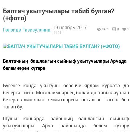
Балтач укытучылары табиб булган?
(+фото)
19 ноябрь 2017 -
Гөлзидә Газизуллина,
3451
0
1
11:11
Балтачның башлангыч сыйныф укытучылары Арчада
белемнәрен күтәрә
Бүгенге көндә укытучы беренче ярдәм күрсәтә дә
белергә тиеш. Мөгаллимнәрнең болай да тавык чүпләп
бетерә алмаслык хезмәтләренә өстәлгән тагын бер
таләп бу.
Шушы көннәрдә районның башлангыч сыйныф
укытучылары Арча районында белем күтәрү