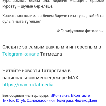
курсларында белем ала. Беренче медицина ярдәме
күрсәтү – шуның бер өлеше.
Хәзерге мөгаллимләр белем бирүче генә түгел, табиб та
булып чыга түгелме?
Ф.Гарифуллина фотолары
Следите за самым важным и интересным в
Telegram-канале
Татмедиа
Читайте новости Татарстана в
национальном мессенджере MАХ:
https://max.ru/tatmedia
Без социаль челтәрләрдә
:
ВКонтакте
,
ВКонтакте
,
ТикТок
,
Ютуб
,
Одноклассники
,
Телеграм
,
Яндекс.Дзен