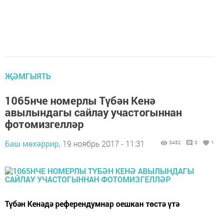
ҖӘМГЫЯТЬ
1065нче номерлы Түбән Кенә
авылындагы сайлау участогыннан
фотомизгелләр
Баш мөхәррир,
19 ноябрь 2017 - 11:31
3452
0
1
Түбән Кенәдә референдумнар оешкан төстә үтә