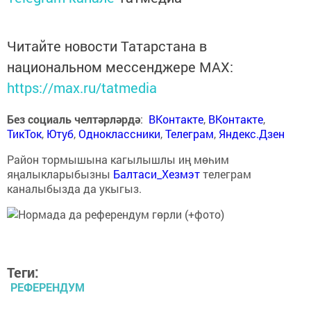
Читайте новости Татарстана в
национальном мессенджере MАХ:
https://max.ru/tatmedia
Без социаль челтәрләрдә
:
ВКонтакте
,
ВКонтакте
,
ТикТок
,
Ютуб
,
Одноклассники
,
Телеграм
,
Яндекс.Дзен
Район тормышына кагылышлы иң мөһим
яңалыкларыбызны
Балтаси_Хезмэт
телеграм
каналыбызда да укыгыз.
Теги:
РЕФЕРЕНДУМ