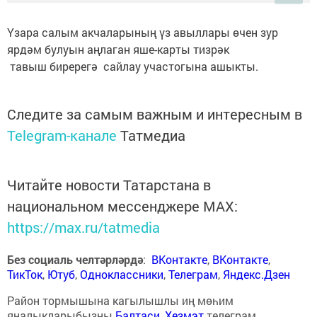
Үзара салым акчаларының үз авыллары өчен зур
ярдәм булуын аңлаган яше-карты тизрәк
тавыш биререгә сайлау участогына ашыкты.
Следите за самым важным и интересным в
Telegram-канале
Татмедиа
Читайте новости Татарстана в
национальном мессенджере MАХ:
https://max.ru/tatmedia
Без социаль челтәрләрдә
:
ВКонтакте
,
ВКонтакте
,
ТикТок
,
Ютуб
,
Одноклассники
,
Телеграм
,
Яндекс.Дзен
Район тормышына кагылышлы иң мөһим
яңалыкларыбызны
Балтаси_Хезмэт
телеграм