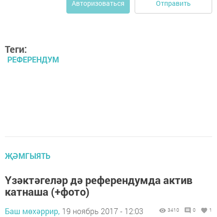
Отправить
Авторизоваться
Теги:
РЕФЕРЕНДУМ
ҖӘМГЫЯТЬ
Үзәктәгеләр дә референдумда актив
катнаша (+фото)
Баш мөхәррир,
19 ноябрь 2017 - 12:03
3410
0
1