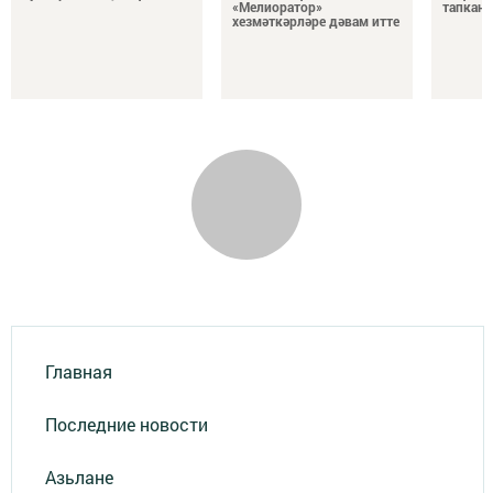
«Мелиоратор»
тапканн
хезмәткәрләре дәвам итте
Главная
Последние новости
Азьлане