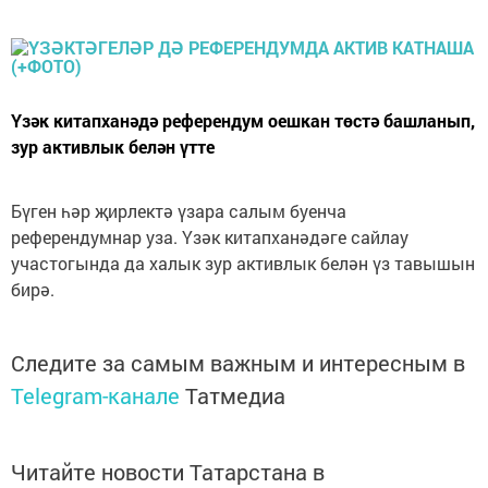
Үзәк китапханәдә референдум оешкан төстә башланып,
зур активлык белән үтте
Бүген һәр җирлектә үзара салым буенча
референдумнар уза. Үзәк китапханәдәге сайлау
участогында да халык зур активлык белән үз тавышын
бирә.
Следите за самым важным и интересным в
Telegram-канале
Татмедиа
Читайте новости Татарстана в