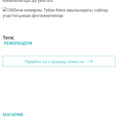
каналыбызда да укыгыз.
Теги:
РЕФЕРЕНДУМ
Перейти на страницу новости
МӘГАРИФ