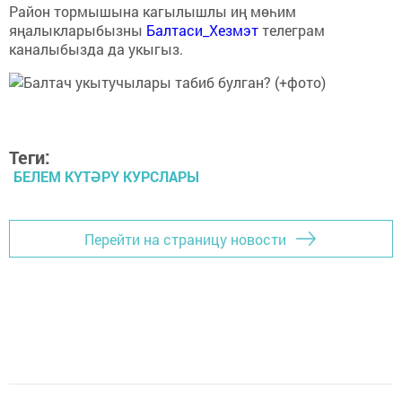
Район тормышына кагылышлы иң мөһим
яңалыкларыбызны
Балтаси_Хезмэт
телеграм
каналыбызда да укыгыз.
Теги:
БЕЛЕМ КҮТӘРҮ КУРСЛАРЫ
Перейти на страницу новости