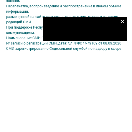
законом.
Перепечатка, воспроизведение и распространение в любом объеме
информации,
размещенной на сайте, возможна только с письменного согласия
редакций СМИ.
Безнең Яндекс Дзен каналына языл
При поддержке Республиканского агентства по печати и массовым
Подписаться
коммуникациям.
Наименование СМИ: Хезмәт
№ записи о регистрации СМИ, дата: Эл №ФС77-79109 от 08.09.2020
СМИ зарегистрированно Федеральной службой по надзору в сфере
связи,
информационных технологий и массовых коммуникаций
ФИО главного редактора: Закиев Вакиф Мансурович
Адрес редакции: 422250, Республика Татарстан, Балтасинский район,
пгт. Балтаси, ул. Ленина, д. 91
Адрес учредителя: 420066, Россия, Республика Татарстан, Г.Казань,
ул.Декабристов, д.2
Телефон редакции: (84368) 2-47-16
Адрес электронной почты редакции: BaltasiRed2005@yandex.ru
Электронная почта филиала для сообщений о фактах коррупции:
BaltasiRed2005@yandex.ru
Учредитель СМИ: АО «ТАТМЕДИА»
Антикоррупционная политика
АО «ТАТМЕДИА» использует «cookie»
для персонализации сервисов и