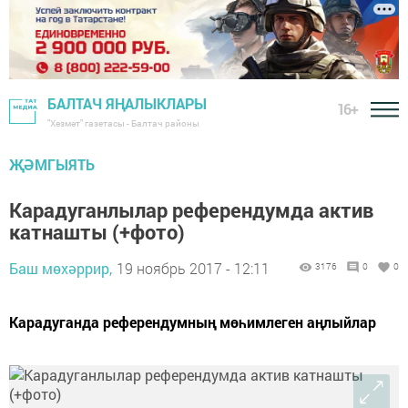
БАЛТАЧ ЯҢАЛЫКЛАРЫ
16+
"Хезмәт" газетасы - Балтач районы
ҖӘМГЫЯТЬ
Карадуганлылар референдумда актив
катнашты (+фото)
Баш мөхәррир,
19 ноябрь 2017 - 12:11
3176
0
0
Карадуганда референдумның мөһимлеген аңлыйлар