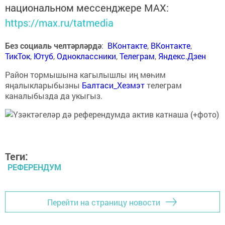
национальном мессенджере MАХ:
https://max.ru/tatmedia
Без социаль челтәрләрдә
:
ВКонтакте
,
ВКонтакте
,
ТикТок
,
Ютуб
,
Одноклассники
,
Телеграм
,
Яндекс.Дзен
Район тормышына кагылышлы иң мөһим
яңалыкларыбызны
Балтаси_Хезмэт
телеграм
каналыбызда да укыгыз.
Теги:
РЕФЕРЕНДУМ
Перейти на страницу новости