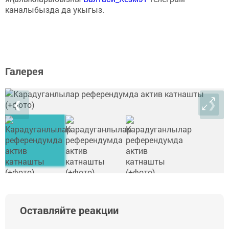
каналыбызда да укыгыз.
Галерея
❮
❯
Оставляйте реакции