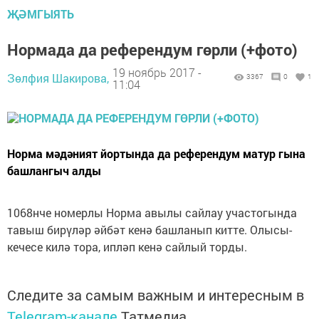
ҖӘМГЫЯТЬ
Нормада да референдум гөрли (+фото)
19 ноябрь 2017 -
Зөлфия Шакирова,
3367
0
1
11:04
Норма мәдәният йортында да референдум матур гына
башлангыч алды
1068нче номерлы Норма авылы сайлау участогында
тавыш бирүләр әйбәт кенә башланып китте. Олысы-
кечесе килә тора, ипләп кенә сайлый торды.
Следите за самым важным и интересным в
Telegram-канале
Татмедиа