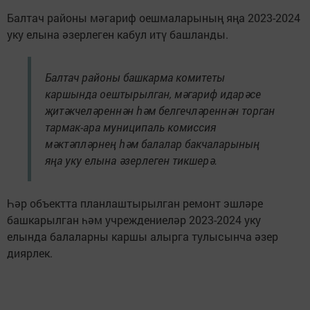
Балтач районы мәгариф оешмаларының яңа 2023-2024
уку елына әзерлеген кабул итү башланды.
Балтач районы башкарма комитеты
каршында оештырылган, мәгариф идарәсе
җитәкчеләреннән һәм белгечләреннән торган
тармак-ара муниципаль комиссия
мәктәпләрнең һәм балалар бакчаларының
яңа уку елына әзерлеген тикшерә.
Һәр объектта планлаштырылган ремонт эшләре
башкарылган һәм учреждениеләр 2023-2024 уку
елында балаларны каршы алырга тулысынча әзер
диярлек.