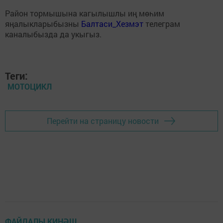
Район тормышына кагылышлы иң мөһим
яңалыкларыбызны
Балтаси_Хезмэт
телеграм
каналыбызда да укыгыз.
Теги:
МОТОЦИКЛ
Перейти на страницу новости
ФАЙДАЛЫ КИҢӘШ