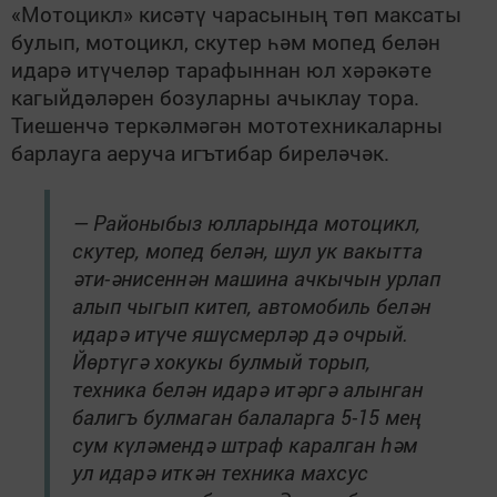
«Мотоцикл» кисәтү чарасының төп максаты
булып, мотоцикл, скутер һәм мопед белән
идарә итүчеләр тарафыннан юл хәрәкәте
кагыйдәләрен бозуларны ачыклау тора.
Тиешенчә теркәлмәгән мототехникаларны
барлауга аеруча игътибар биреләчәк.
— Районыбыз юлларында мотоцикл,
скутер, мопед белән, шул ук вакытта
әти-әнисеннән машина ачкычын урлап
алып чыгып китеп, автомобиль белән
идарә итүче яшүсмерләр дә очрый.
Йөртүгә хокукы булмый торып,
техника белән идарә итәргә алынган
балигъ булмаган балаларга 5-15 мең
сум күләмендә штраф каралган һәм
ул идарә иткән техника махсус