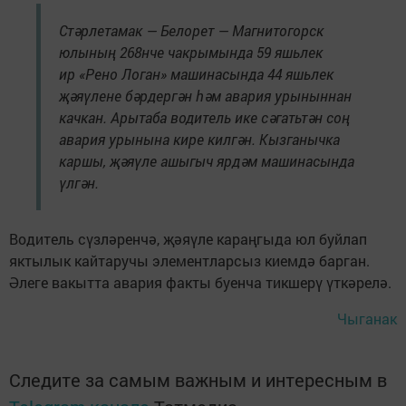
Стәрлетамак — Белорет — Магнитогорск
юлының 268нче чакрымында 59 яшьлек
ир «Рено Логан» машинасында 44 яшьлек
җәяүлене бәрдергән һәм авария урыныннан
качкан. Арытаба водитель ике сәгатьтән соң
авария урынына кире килгән. Кызганычка
каршы, җәяүле ашыгыч ярдәм машинасында
үлгән.
Водитель сүзләренчә, җәяүле караңгыда юл буйлап
яктылык кайтаручы элементларсыз киемдә барган.
Әлеге вакытта авария факты буенча тикшерү үткәрелә.
Чыганак
Следите за самым важным и интересным в