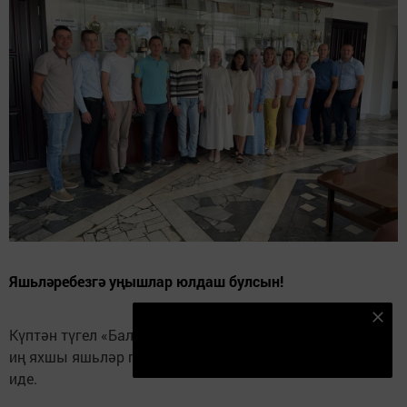
Яшьләребезгә уңышлар юлдаш булсын!
Безнең Яндекс Дзен каналына языл
Күптән түгел «Балтач муниципаль районы премиясенә
Подписаться
иң яхшы яшьләр проекты» конкурсы игълан ителгән
иде.