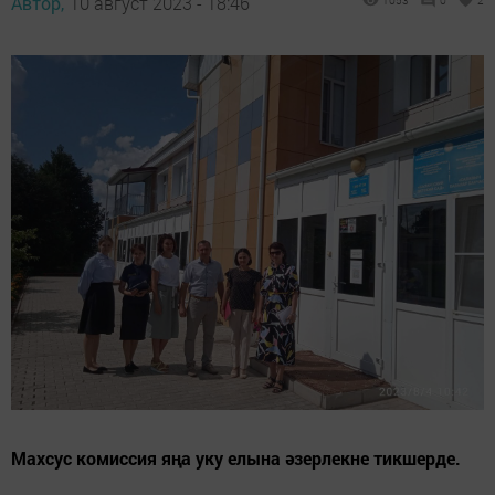
Автор,
10 август 2023 - 18:46
1053
0
2
Махсус комиссия яңа уку елына әзерлекне тикшерде.