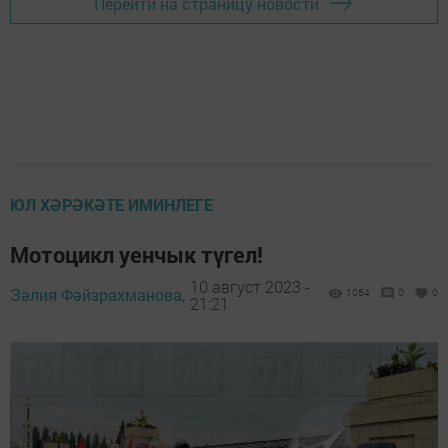
Перейти на страницу новости
ЮЛ ХӘРӘКӘТЕ ИМИНЛЕГЕ
Мотоцикл уенчык түгел!
10 август 2023 -
Зәлия Фәйзрахманова,
1064
0
0
21:21