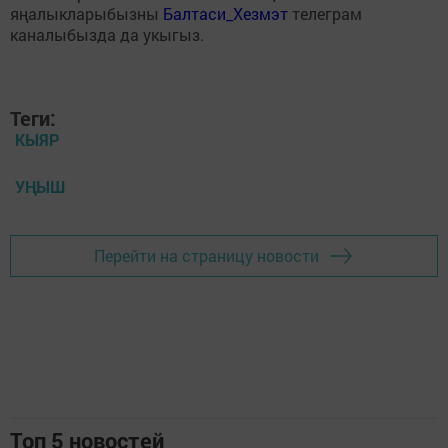
яңалыкларыбызны
Балтаси_Хезмэт
телеграм
каналыбызда да укыгыз.
Теги:
КЫЯР
УҢЫШ
Перейти на страницу новости
Топ 5 новостей