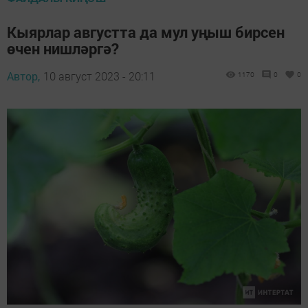
Кыярлар августта да мул уңыш бирсен
өчен нишләргә?
Автор,
10 август 2023 - 20:11
1170
0
0