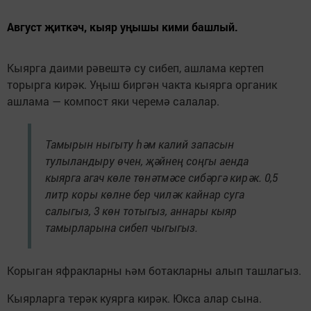
Август җиткәч, кыяр уңышы кими башлый.
Кыярга даими рәвештә су сибеп, ашлама кертеп
торырга кирәк. Уңыш биргән чакта кыярга органик
ашлама — компост яки черемә салалар.
Тамырын ныгыту һәм калий запасын
тулыландыру өчен, җәйнең соңгы аенда
кыярга агач көле төнәтмәсе сибәргә кирәк. 0,5
литр коры көлне бер чиләк кайнар суга
салыгыз, 3 көн тотыгыз, аннары кыяр
тамырларына сибеп чыгыгыз.
Корыган яфракларны һәм ботакларны алып ташлагыз.
Кыярларга терәк куярга кирәк. Юкса алар сына.