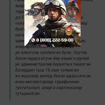
җиде ае эченда районыбыз
территориясендә генә
дә 5 мотоциклчы инспекторларга
«эләккән», шуның 3се исерек килеш
булган. Мопед белән идарә итү
кагыйдәләрен бозган 4 кешегә
административ беркетмә төзелгән,
алар арасыннан берсе шулай
ук алкоголь кулланган була. Скутер
белән идарә итүче бер кешегә шулай
ук административ беркетмә төзелгән.
Болардан тыш 16 яше тулмаган
өч яшүсмер мопед белән идарә иткән
өчен инспекторлар тарафыннан
туктатылып, аларга карточкалар
тутырылган.