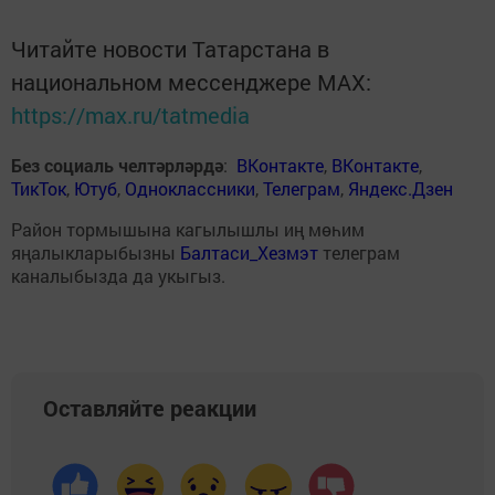
Читайте новости Татарстана в
национальном мессенджере MАХ:
https://max.ru/tatmedia
Без социаль челтәрләрдә
:
ВКонтакте
,
ВКонтакте
,
ТикТок
,
Ютуб
,
Одноклассники
,
Телеграм
,
Яндекс.Дзен
Район тормышына кагылышлы иң мөһим
яңалыкларыбызны
Балтаси_Хезмэт
телеграм
каналыбызда да укыгыз.
Оставляйте реакции