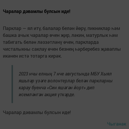
Чаралар дәвамлы булсын иде!
Парклар — ял итү, балалар белән йөрү, пикниклар һәм
башка ачык чаралар өчен җир, ләкин, матурлык һәм
табигать белән ләззәтләнү өчен, паркларда
чисталыкны саклау өчен безнең һәрберебез җаваплы
икәнен истә тотарга кирәк.
2023 нчы елның 7 нче августында МБУ Хыял
яшьләр үзәге волонтерлар белән паркларны
карау буенча «Син яшәгән йорт» дип
исемләнгән акция үткәрде.
Чаралар дәвамлы булсын иде!
Чыганак