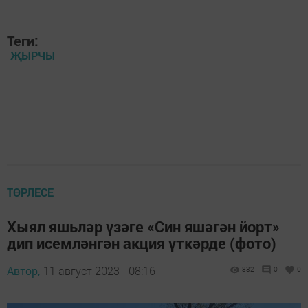
Теги:
ҖЫРЧЫ
ТӨРЛЕСЕ
Хыял яшьләр үзәге «Син яшәгән йорт»
дип исемләнгән акция үткәрде (фото)
Автор,
11 август 2023 - 08:16
832
0
0