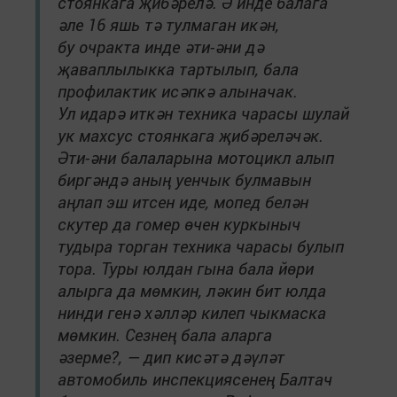
стоянкага җибәрелә. Ә инде балага
әле 16 яшь тә тулмаган икән,
бу очракта инде әти-әни дә
җаваплылыкка тартылып, бала
профилактик исәпкә алыначак.
Ул идарә иткән техника чарасы шулай
ук махсус стоянкага җибәреләчәк.
Әти-әни балаларына мотоцикл алып
биргәндә аның уенчык булмавын
аңлап эш итсен иде, мопед белән
скутер да гомер өчен куркыныч
тудыра торган техника чарасы булып
тора. Туры юлдан гына бала йөри
алырга да мөмкин, ләкин бит юлда
нинди генә хәлләр килеп чыкмаска
мөмкин. Сезнең бала аларга
әзерме?, — дип кисәтә дәүләт
автомобиль инспекциясенең Балтач