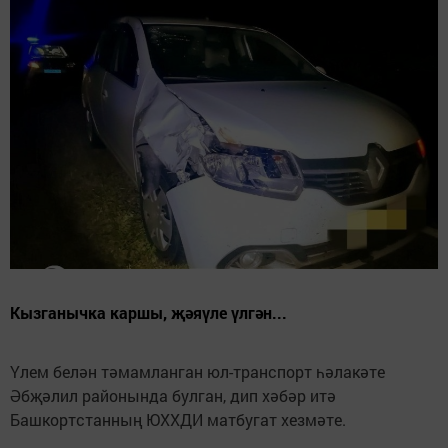
Кызганычка каршы, җәяүле үлгән...
Үлем белән тәмамланган юл-транспорт һәлакәте
Әбҗәлил районында булган, дип хәбәр итә
Башкортстанның ЮХХДИ матбугат хезмәте.