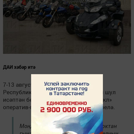
ДАИ хәбәр итә
7-13 август көннәрендә Татарстан
Республикасы территориясендә һәм шул
исәптән безнең районда да «Мотоцикл»
оператив-профилактик чарасы үткәрелә.
Мондый төр чараларны үткәрү юктан
гына килеп чыкмый. Агымдагы елның