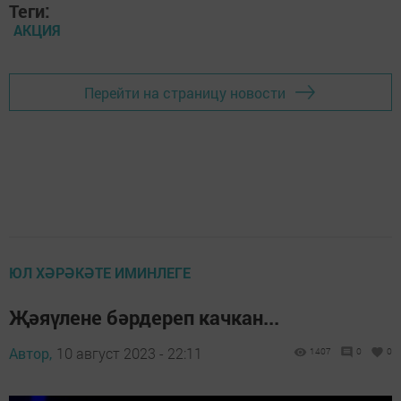
Теги:
АКЦИЯ
Перейти на страницу новости
ЮЛ ХӘРӘКӘТЕ ИМИНЛЕГЕ
Җәяүлене бәрдереп качкан...
Автор,
10 август 2023 - 22:11
1407
0
0