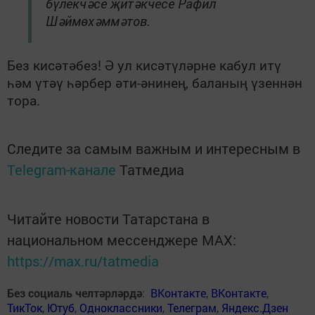
бүлекчәсе җитәкчесе Рафил
Шәймөхәммәтов.
Без кисәтәбез! Ә ул кисәтүләрне кабул итү
һәм үтәү һәрбер әти-әнинең, баланың үзеннән
тора.
Следите за самым важным и интересным в
Telegram-канале
Татмедиа
Читайте новости Татарстана в
национальном мессенджере MАХ:
https://max.ru/tatmedia
Без социаль челтәрләрдә
:
ВКонтакте
,
ВКонтакте
,
ТикТок
,
Ютуб
,
Одноклассники
,
Телеграм
,
Яндекс.Дзен