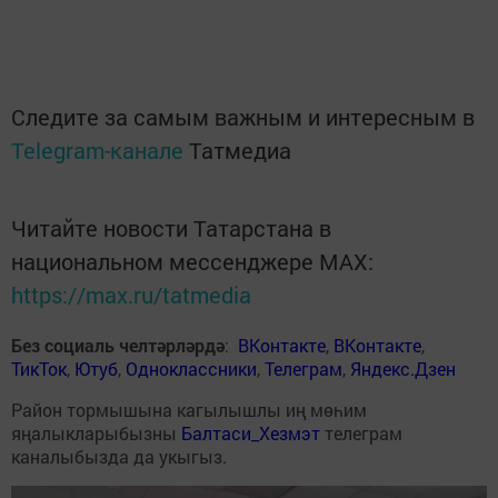
Следите за самым важным и интересным в
Telegram-канале
Татмедиа
Читайте новости Татарстана в
национальном мессенджере MАХ:
https://max.ru/tatmedia
Без социаль челтәрләрдә
:
ВКонтакте
,
ВКонтакте
,
ТикТок
,
Ютуб
,
Одноклассники
,
Телеграм
,
Яндекс.Дзен
Район тормышына кагылышлы иң мөһим
яңалыкларыбызны
Балтаси_Хезмэт
телеграм
каналыбызда да укыгыз.