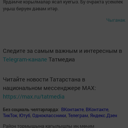
Ярдәмче корылмалар ясап куегыз. Бу очракта үсемлек
уңыш бирүен дәвам итәр.
Чыганак
Следите за самым важным и интересным в
Telegram-канале
Татмедиа
Читайте новости Татарстана в
национальном мессенджере MАХ:
https://max.ru/tatmedia
Без социаль челтәрләрдә
:
ВКонтакте
,
ВКонтакте
,
ТикТок
,
Ютуб
,
Одноклассники
,
Телеграм
,
Яндекс.Дзен
Район тормышына кагылышлы иң мөһим