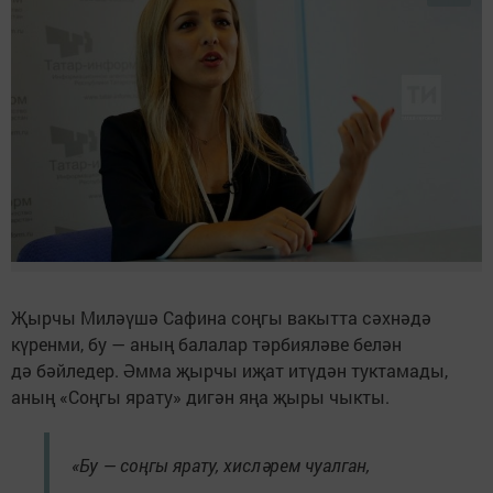
Җырчы Миләүшә Сафина соңгы вакытта сәхнәдә
күренми, бу — аның балалар тәрбияләве белән
дә бәйледер. Әмма җырчы иҗат итүдән туктамады,
аның «Соңгы ярату» дигән яңа җыры чыкты.
«Бу — соңгы ярату, хисләрем чуалган,