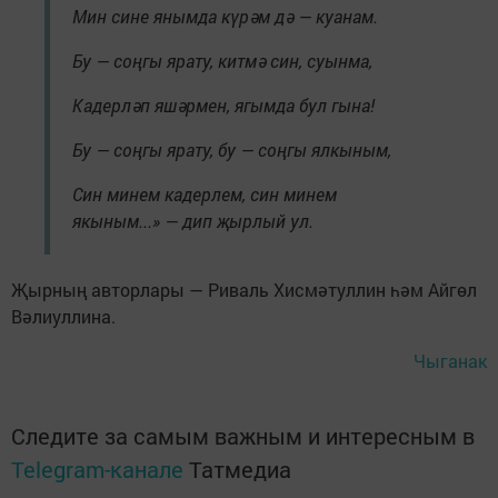
Мин сине янымда күрәм дә — куанам.
Бу — соңгы ярату, китмә син, суынма,
Кадерләп яшәрмен, ягымда бул гына!
Бу — соңгы ярату, бу — соңгы ялкыным,
Син минем кадерлем, син минем
якыным...» — дип җырлый ул.
Җырның авторлары — Риваль Хисмәтуллин һәм Айгөл
Вәлиуллина.
Чыганак
Следите за самым важным и интересным в
Telegram-канале
Татмедиа