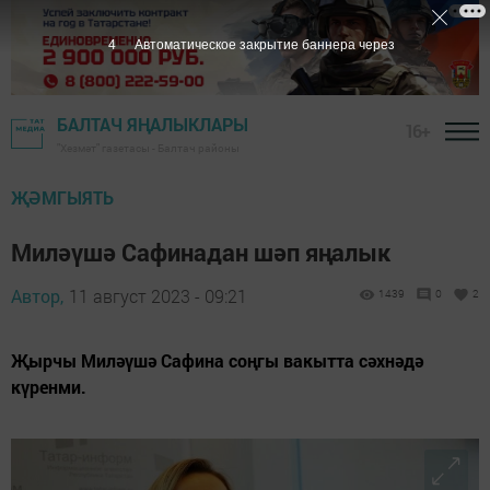
2
Автоматическое закрытие баннера через
БАЛТАЧ ЯҢАЛЫКЛАРЫ
16+
"Хезмәт" газетасы - Балтач районы
ҖӘМГЫЯТЬ
Миләүшә Сафинадан шәп яңалык
Автор,
11 август 2023 - 09:21
1439
0
2
Җырчы Миләүшә Сафина соңгы вакытта сәхнәдә
күренми.