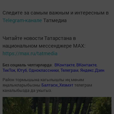
Следите за самым важным и интересным в
Telegram-канале
Татмедиа
Читайте новости Татарстана в
национальном мессенджере MАХ:
https://max.ru/tatmedia
Без социаль челтәрләрдә
:
ВКонтакте
,
ВКонтакте
,
ТикТок
,
Ютуб
,
Одноклассники
,
Телеграм
,
Яндекс.Дзен
Район тормышына кагылышлы иң мөһим
яңалыкларыбызны
Балтаси_Хезмэт
телеграм
каналыбызда да укыгыз.