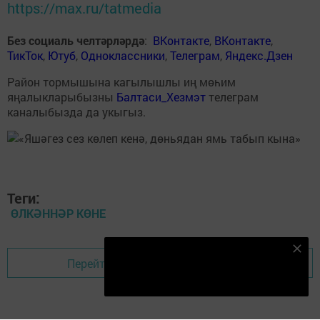
https://max.ru/tatmedia
Без социаль челтәрләрдә
:
ВКонтакте
,
ВКонтакте
,
ТикТок
,
Ютуб
,
Одноклассники
,
Телеграм
,
Яндекс.Дзен
Район тормышына кагылышлы иң мөһим
яңалыкларыбызны
Балтаси_Хезмэт
телеграм
каналыбызда да укыгыз.
Теги:
ӨЛКӘННӘР КӨНЕ
Безнең Яндекс Дзен каналына языл
Перейти на страницу новости
Подписаться