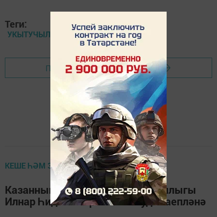
Теги:
УКЫТУЧЫЛАР КӨНЕ
Перейти на страницу новости
КЕШЕ ҺӘМ ЗАКОН
Казанның Мәгариф идарәсе башлыгы
Илнар Һидиятов ришвәт алуда гаепләнә