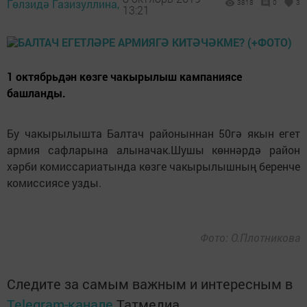
Гөлзидә Газизуллина,
3818
0
3
13:21
1 октябрьдән көзге чакырылыш кампаниясе
башланды.
Бу чакырылышта Балтач районыннан 50гә якын егет
армия сафларына алыначак.Шушы көннәрдә район
хәрби комиссариатында көзге чакырылышның беренче
комиссиясе узды.
Фото: О.Плотникова
Следите за самым важным и интересным в
Telegram-канале
Татмедиа