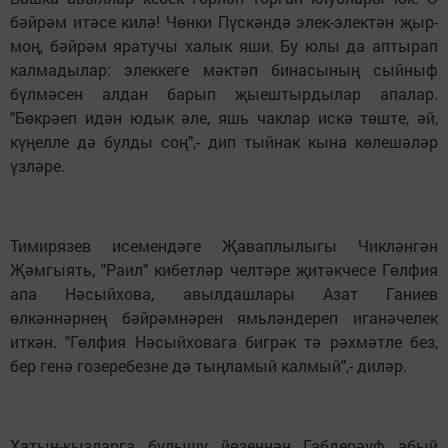
бәйрәм итәсе килә! Чөнки Пүскәндә элек-электән җыр-
моң, бәйрәм яратучы халык яши. Бу юлы да аптырап
калмадылар: элеккеге мәктәп бинасының сыйныф
бүлмәсен алдан барып җыештырдылар апалар.
"Бөкрәеп идән юдык әле, яшь чаклар искә төште, әй,
күңелле дә булды соң",- дип тыйнак кына көлешәләр
үзләре.
Тимирязев исемендәге Җаваплылыгы Чикләнгән
Җәмгыять, "Раил" кибетләр челтәре җитәкчесе Гөлфия
апа Нәсыйхова, авылдашлары Азат Ганиев
өлкәннәрнең бәйрәмнәрен ямьләндереп иганәчелек
иткән. "Гөлфия Нәсыйховага бигрәк тә рәхмәтле без,
бер генә гозеребезне дә тыңламый калмый",- диләр.
Хатын-кызларга булышу йөзеннән Габдерәүф абый