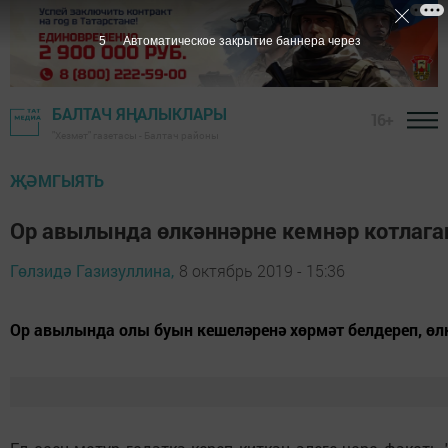
4
Автоматическое закрытие баннера через
БАЛТАЧ ЯҢАЛЫКЛАРЫ
16+
"Хезмәт" газетасы - Балтач районы
ҖӘМГЫЯТЬ
Ор авылында өлкәннәрне кемнәр котлага
Гөлзидә Газизуллина,
8 октябрь 2019 - 15:36
Ор авылында олы буын кешеләренә хөрмәт белдереп, өл