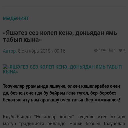
МӘДӘНИЯТ
«Яшәгез сез көлеп кенә, дөньядан ямь
табып кына»
Автор,
8 октябрь 2019 - 09:16
3499
0
3
Төзүчеләр урамында яшәүче, өлкән кешеләребез өчен
дә, безнең өчен дә бу бәйрәм генә түгел, бер-беребез
белән ял итү һәм аралашу өчен тагын бер мөмкинлек!
Клубыбызда "Өлкәннәр көнен" күңелле итеп үткәрү
матур традициягә әйләнде. Чөнки безнең Төзүчеләр