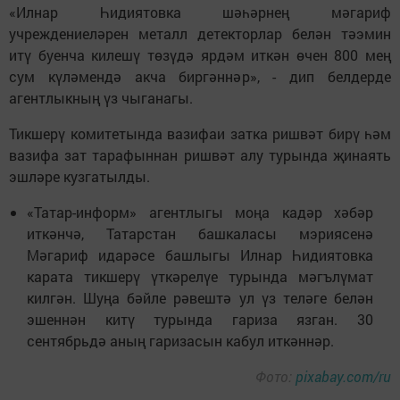
«Илнар Һидиятовка шәһәрнең мәгариф
учреждениеләрен металл детекторлар белән тәэмин
итү буенча килешү төзүдә ярдәм иткән өчен 800 мең
сум күләмендә акча биргәннәр», - дип белдерде
агентлыкның үз чыганагы.
Тикшерү комитетында вазифаи затка ришвәт бирү һәм
вазифа зат тарафыннан ришвәт алу турында җинаять
эшләре кузгатылды.
«Татар-информ» агентлыгы моңа кадәр хәбәр
иткәнчә, Татарстан башкаласы мэриясенә
Мәгариф идарәсе башлыгы Илнар Һидиятовка
карата тикшерү үткәрелүе турында мәгълүмат
килгән. Шуңа бәйле рәвештә ул үз теләге белән
эшеннән китү турында гариза язган. 30
сентябрьдә аның гаризасын кабул иткәннәр.
Фото:
pixabay.com/ru