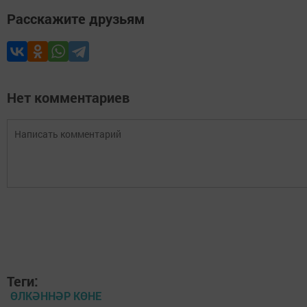
Расскажите друзьям
Нет комментариев
Теги:
ӨЛКӘННӘР КӨНЕ