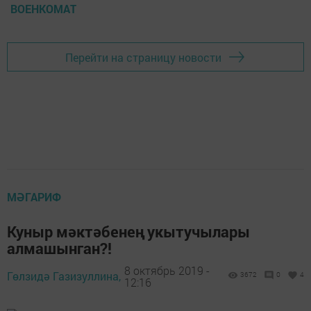
ВОЕНКОМАТ
Перейти на страницу новости
МӘГАРИФ
Куныр мәктәбенең укытучылары
алмашынган?!
8 октябрь 2019 -
Гөлзидә Газизуллина,
3672
0
4
12:16