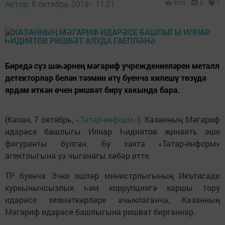
Автор,
8 октябрь 2019 - 11:21
3535
0
1
Биредә сүз шәһәрнең мәгариф учреждениеләрен металл
детекторлар белән тәэмин итү буенча килешү төзүдә
ярдәм иткән өчен ришвәт бирү хакында бара.
(Казан, 7 октябрь,
«Татар-информ»
). Казанның Мәгариф
идарәсе башлыгы Илнар Һидиятов җинаять эше
фигуранты булган. Бу хакта «Татар-информ»
агентлыгына үз чыганагы хәбәр итте.
ТР буенча Эчке эшләр министрлыгының Икътисади
куркынычсызлык һәм коррупциягә каршы тору
идарәсе хезмәткәрләре ачыклаганча, Казанның
Мәгариф идарәсе башлыгына ришвәт биргәннәр.