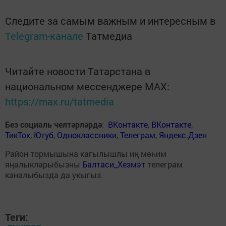
Следите за самым важным и интересным в
Telegram-канале
Татмедиа
Читайте новости Татарстана в
национальном мессенджере MАХ:
https://max.ru/tatmedia
Без социаль челтәрләрдә
:
ВКонтакте
,
ВКонтакте
,
ТикТок
,
Ютуб
,
Одноклассники
,
Телеграм
,
Яндекс.Дзен
Район тормышына кагылышлы иң мөһим
яңалыкларыбызны
Балтаси_Хезмэт
телеграм
каналыбызда да укыгыз.
Теги: