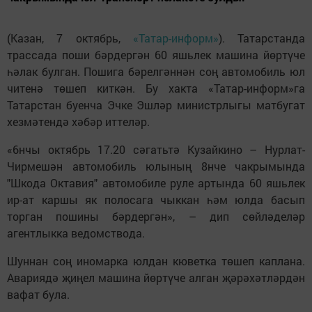
(Казан, 7 октябрь,
«Татар-информ»
). Татарстанда
трассада поши бәрдергән 60 яшьлек машина йөртүче
һәлак булган. Пошига бәрелгәннән соң автомобиль юл
читенә төшеп киткән. Бу хакта «Татар-информ»га
Татарстан буенча Эчке Эшләр министрлыгы матбугат
хезмәтендә хәбәр иттеләр.
«6нчы октябрь 17.20 сәгатьтә Кузайкино – Нурлат-
Чирмешән автомобиль юлының 8нче чакрымында
"Шкода Октавия" автомобиле руле артында 60 яшьлек
ир-ат каршы як полосага чыккан һәм юлда басып
торган пошины бәрдергән», – дип сөйләделәр
агентлыкка ведомствода.
Шуннан соң иномарка юлдан кюветка төшеп каплана.
Авариядә җиңел машина йөртүче алган җәрәхәтләрдән
вафат була.