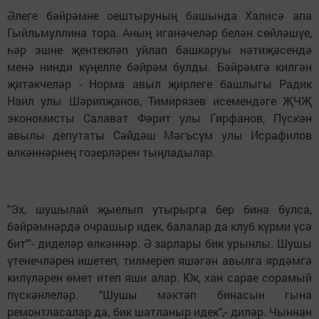
Әлеге бәйрәмне оештыруның башында Халисә апа
Гыйльмуллина тора. Аның иганәчеләр белән сөйләшүе,
һәр эшне җентекләп уйлап башкаруы нәтиҗәсендә
менә нинди күңелле бәйрәм булды. Бәйрәмгә килгән
җитәкчеләр - Норма авыл җирлеге башлыгы Радик
Наил улы Шәрипҗанов, Тимирязев исемендәге ҖЧҖ
экономисты Салават Фәрит улы Гирфанов, Пүскән
авылы депутаты Сәйдәш Мәгъсүм улы Исрафилов
өлкәннәрнең гозерләрен тыңладылар.
"Эх, шушылай җыелып утырырга бер бина булса,
бәйрәмнәрдә очрашыр идек, балалар да клуб күрми үсә
бит"'- диделәр өлкәннәр. Ә зарлары бик урынлы. Шушы
үтенечләрен ишетеп, тилмереп яшәгән авылга ярдәмгә
килүләрен өмет итеп яши алар. Юк, хан сарае сорамый
пүскәнлеләр. "Шушы мәктәп бинасын гына
ремонтласалар да, бик шатланыр идек",- диләр. Чыннан