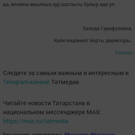
да, кечкенә авылның зур шатлыгы булыр иде ул.
Халидә Гарифуллина,
Кили мәдәният йорты директоры.
Халида
Следите за самым важным и интересным в
Telegram-канале
Татмедиа
Читайте новости Татарстана в
национальном мессенджере MАХ:
https://max.ru/tatmedia
Без социаль челтәрләрдә
:
ВКонтакте
,
ВКонтакте
,