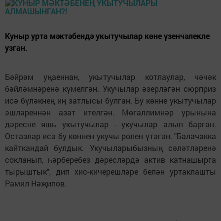
Куныр урта мәктәбендә укытучылар көне үзенчәлекле
узган.
Бәйрәм уңаеннан, укытучылар котлаулар, чәчәк
бәйләмнәренә күмелгән. Укучылар әзерләгән сюрприз
исә бүләкнең иң затлысы булган. Бу көнне укытучылар
эшләреннән азат ителгән. Мөгаллимнәр урынына
дәресне яшь укытучылар - укучылар алып барган.
Остазлар исә бу көннен укучы ролен үтәгән. "Балачакка
кайткандай булдык. Укучыларыбызның сәләтләренә
сокланып, һәрберебез дәресләрдә актив катнашырга
тырыштык", дип хис-кичерешләре белән уртаклашты
Рамил Нәҗипов.