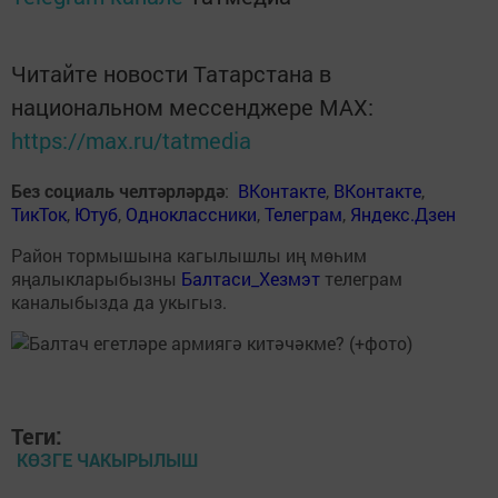
Читайте новости Татарстана в
национальном мессенджере MАХ:
https://max.ru/tatmedia
Без социаль челтәрләрдә
:
ВКонтакте
,
ВКонтакте
,
ТикТок
,
Ютуб
,
Одноклассники
,
Телеграм
,
Яндекс.Дзен
Район тормышына кагылышлы иң мөһим
яңалыкларыбызны
Балтаси_Хезмэт
телеграм
каналыбызда да укыгыз.
Теги:
КӨЗГЕ ЧАКЫРЫЛЫШ