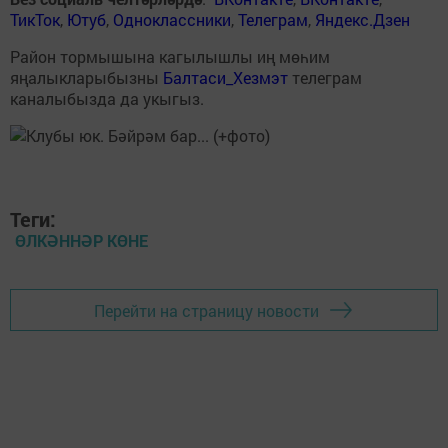
ТикТок
,
Ютуб
,
Одноклассники
,
Телеграм
,
Яндекс.Дзен
Район тормышына кагылышлы иң мөһим
яңалыкларыбызны
Балтаси_Хезмэт
телеграм
каналыбызда да укыгыз.
Теги:
ӨЛКӘННӘР КӨНЕ
Перейти на страницу новости