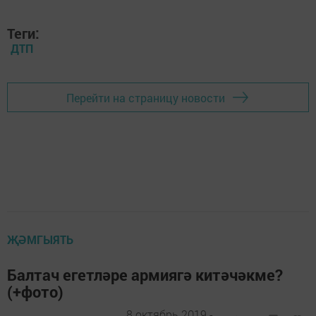
Теги:
ДТП
Перейти на страницу новости
ҖӘМГЫЯТЬ
Балтач егетләре армиягә китәчәкме?
(+фото)
8 октябрь 2019 -