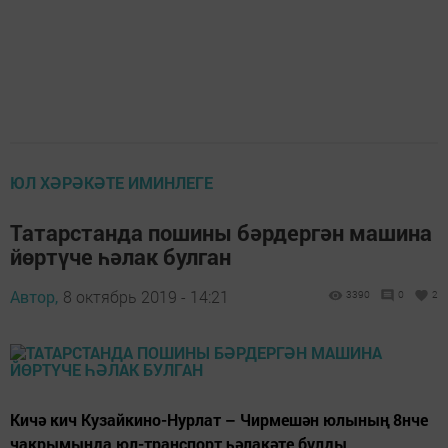
ЮЛ ХӘРӘКӘТЕ ИМИНЛЕГЕ
Татарстанда пошины бәрдергән машина
йөртүче һәлак булган
Автор,
8 октябрь 2019 - 14:21
3390
0
2
Кичә кич Кузайкино-Нурлат – Чирмешән юлының 8нче
чакрымында юл-транспорт һәлакәте булды.