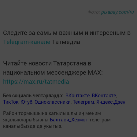
Фото:
pixabay.com/ru
Следите за самым важным и интересным в
Telegram-канале
Татмедиа
Читайте новости Татарстана в
национальном мессенджере MАХ:
https://max.ru/tatmedia
Без социаль челтәрләрдә
:
ВКонтакте
,
ВКонтакте
,
ТикТок
,
Ютуб
,
Одноклассники
,
Телеграм
,
Яндекс.Дзен
Район тормышына кагылышлы иң мөһим
яңалыкларыбызны
Балтаси_Хезмэт
телеграм
каналыбызда да укыгыз.