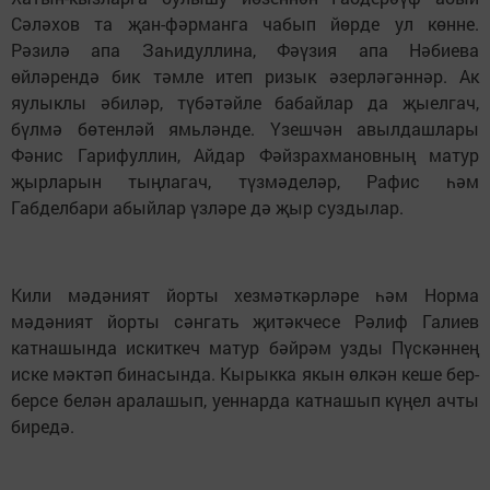
Сәләхов та җан-фәрманга чабып йөрде ул көнне.
Рәзилә апа Заһидуллина, Фәүзия апа Нәбиева
өйләрендә бик тәмле итеп ризык әзерләгәннәр. Ак
яулыклы әбиләр, түбәтәйле бабайлар да җыелгач,
бүлмә бөтенләй ямьләнде. Үзешчән авылдашлары
Фәнис Гарифуллин, Айдар Фәйзрахмановның матур
җырларын тыңлагач, түзмәделәр, Рафис һәм
Габделбари абыйлар үзләре дә җыр суздылар.
Кили мәдәният йорты хезмәткәрләре һәм Норма
мәдәният йорты сәнгать җитәкчесе Рәлиф Галиев
катнашында искиткеч матур бәйрәм узды Пүскәннең
иске мәктәп бинасында. Кырыкка якын өлкән кеше бер-
берсе белән аралашып, уеннарда катнашып күңел ачты
биредә.