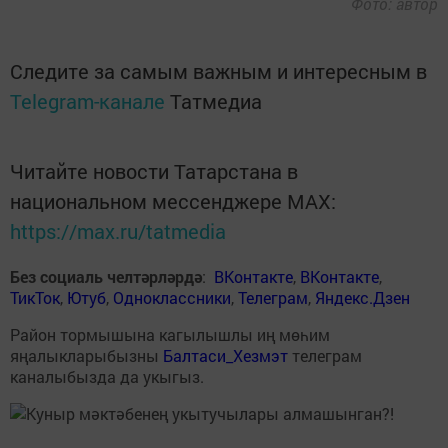
Фото: автор
Следите за самым важным и интересным в
Telegram-канале
Татмедиа
Читайте новости Татарстана в
национальном мессенджере MАХ:
https://max.ru/tatmedia
Без социаль челтәрләрдә
:
ВКонтакте
,
ВКонтакте
,
ТикТок
,
Ютуб
,
Одноклассники
,
Телеграм
,
Яндекс.Дзен
Район тормышына кагылышлы иң мөһим
яңалыкларыбызны
Балтаси_Хезмэт
телеграм
каналыбызда да укыгыз.