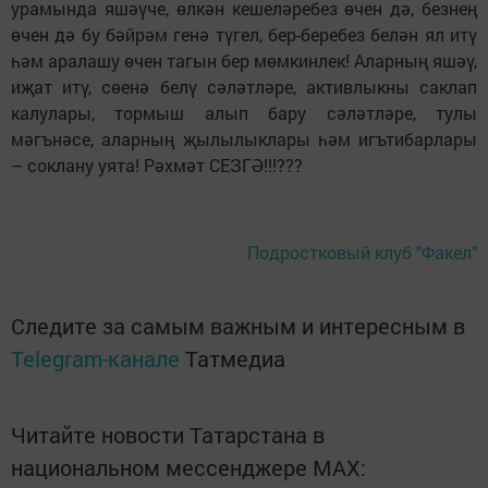
урамында яшәүче, өлкән кешеләребез өчен дә, безнең
өчен дә бу бәйрәм генә түгел, бер-беребез белән ял итү
һәм аралашу өчен тагын бер мөмкинлек! Аларның яшәү,
иҗат итү, сөенә белү сәләтләре, активлыкны саклап
калулары, тормыш алып бару сәләтләре, тулы
мәгънәсе, аларның җылылыклары һәм игътибарлары
– соклану уята! Рәхмәт СЕЗГӘ!!!???
Подростковый клуб "Факел"
Следите за самым важным и интересным в
Telegram-канале
Татмедиа
Читайте новости Татарстана в
национальном мессенджере MАХ: