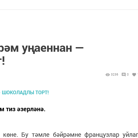
әм уңаеннан —
!
3236
0
м тиз әзерләнә.
 көне. Бу тәмле бәйрәмне французлар уйла