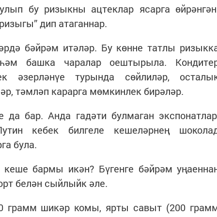
булып бу ризыкны ацтеклар ясарга өйрәнгән
ризыгы” дип атаганнар.
әрдә бәйрәм итәләр. Бу көнне татлы ризыкк
 һәм башка чаралар оештырыла. Кондите
к әзерләнүе турында сөйлиләр, осталы
ләр, тәмләп карарга мөмкинлек бирәләр.
 да бар. Анда гадәти булмаган экспонатлар
Путин кебек билгеле кешеләрнең шокола
га була.
 кеше бармы икән? Бүгенге бәйрәм уңаенна
рт белән сыйлыйк әле.
0 грамм шикәр комы, ярты савыт (200 грам