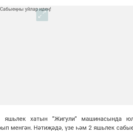
1 яшьлек хатын "Жигули" машинасында ю
рып менгән. Нәтиҗәдә, үзе һәм 2 яшьлек сабы