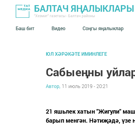
БАЛТАЧ ЯҢАЛЫКЛАРЫ
"Хезмәт" газетасы - Балтач районы
Баш бит
Видео
Соңгы яңалыклар
ЮЛ ХӘРӘКӘТЕ ИМИНЛЕГЕ
Сабыеңны уйлар
Автор,
11 июль 2019 - 20:21
21 яшьлек хатын "Жигули" ма
барып менгән. Нәтиҗәдә, үзе 