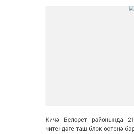
Кичә Белорет районында 2
читендәге таш блок өстенә ба