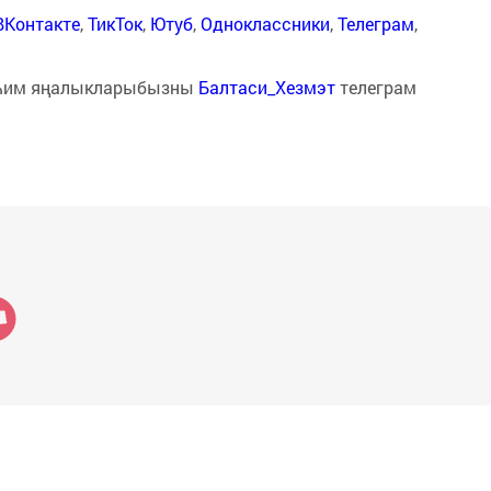
ВКонтакте
,
ТикТок
,
Ютуб
,
Одноклассники
,
Телеграм
,
һим яңалыкларыбызны
Балтаси_Хезмэт
телеграм