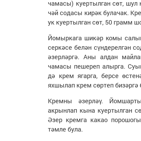
чамасы) куертылган сөт, шул 
чәй содасы кирәк булачак. Кр
ук куертылган сөт, 50 грамм ш
Йомыркага шикәр комы салып 
серкәсе белән сүндерелгән с
әзерләргә. Аны алдан майла
чамасы пешереп алырга. Суын
дә крем ягарга, берсе өсте
яхшылап крем сөртеп бизәргә 
Кремны әзерләү. Йомшартыл
акрынлап кына куертылган сөт
Әзер кремга какао порошогы
тәмле була.