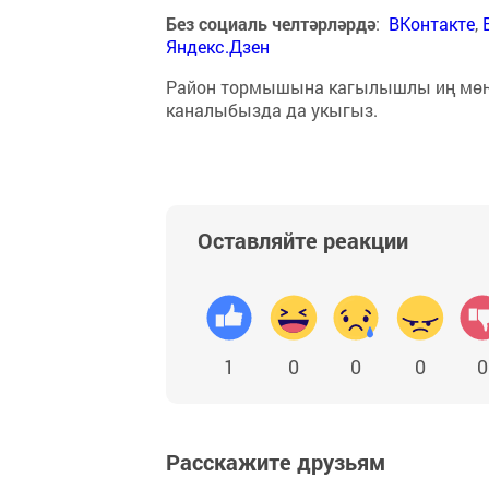
Без социаль челтәрләрдә
:
ВКонтакте
,
Яндекс.Дзен
Район тормышына кагылышлы иң мө
каналыбызда да укыгыз.
Оставляйте реакции
1
0
0
0
0
Расскажите друзьям