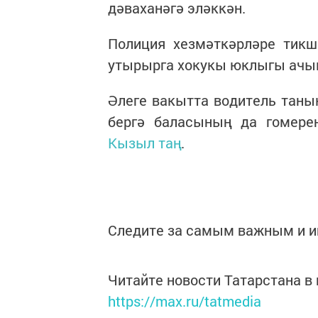
дәваханәгә эләккән.
Полиция хезмәткәрләре тикш
утырырга хокукы юклыгы ачык
Әлеге вакытта водитель таны
бергә баласының да гомере
Кызыл таң
.
Следите за самым важным и 
Читайте новости Татарстана 
https://max.ru/tatmedia