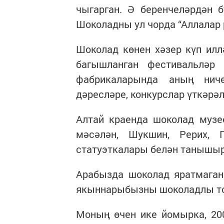
чыгарган. Ә беренчеләрдән 
Шоколадны ул чорда “Аллалар 
Шоколад көнен хәзер күп илл
багышланган фестивальләр
фабрикаларында аның ниче
дәресләре, конкурслар үткәрә
Алтай краенда шоколад музее
мәсәлән, Шукшин, Рерих, 
статуэткалары белән танышыр
Арабызда шоколад яратмаган
якыннарыбызны шоколадлы то
Моның өчен ике йомырка, 20