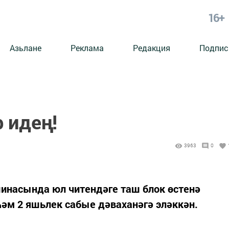
16+
Азьлане
Реклама
Редакция
Подпис
 идең!
3963
0
шинасында юл читендәге таш блок өстенә
һәм 2 яшьлек сабые дәваханәгә эләккән.