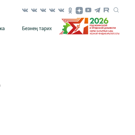
ка
Безнең тарих
1