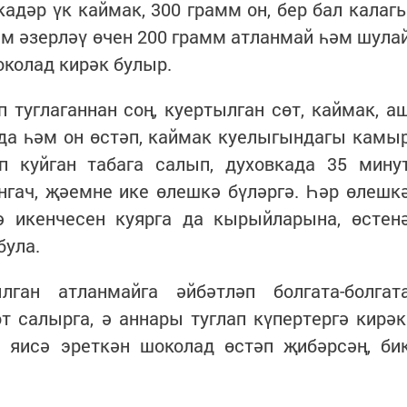
кадәр үк каймак, 300 грамм он, бер бал калаг
ем әзерләү өчен 200 грамм атланмай һәм шула
околад кирәк булыр.
туглаганнан соң, куертылган сөт, каймак, а
ода һәм он өстәп, каймак куелыгындагы камы
п куйган табага салып, духовкада 35 мину
гач, җәемне ике өлешкә бүләргә. Һәр өлешк
нә икенчесен куярга да кырыйларына, өстен
була.
ган атланмайга әйбәтләп болгата-болгат
 салырга, ә аннары туглап күпертергә кирәк
 яисә эреткән шоколад өстәп җибәрсәң, би