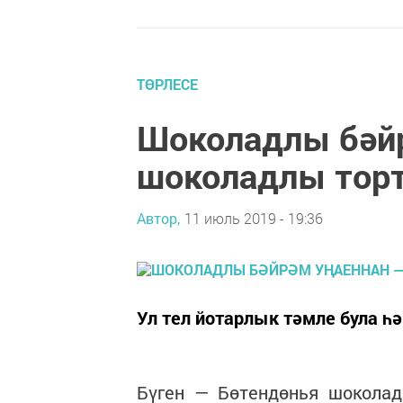
ТӨРЛЕСЕ
Шоколадлы бәйр
шоколадлы торт
Автор,
11 июль 2019 - 19:36
Ул тел йотарлык тәмле була һә
Бүген — Бөтендөнья шоколад