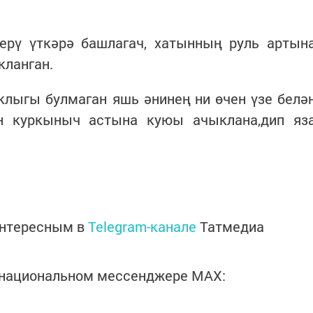
ерү үткәрә башлагач, хатынның руль артын
ланган.
клыгы булмаган яшь әнинең ни өчен үзе белә
н куркыныч астына куюы ачыклана,дип яз
интересным в
Telegram-канале
Татмедиа
в национальном мессенджере MАХ: