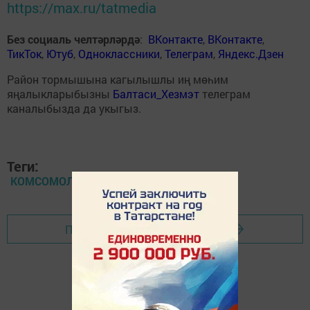
https://max.ru/tatmedia
Без социаль челтәрләрдә
:
ВКонтакте
,
ВКонтакте
,
ТикТок
,
Ютуб
,
Одноклассники
,
Телеграм
,
Яндекс.Дзен
Район тормышына кагылышлы иң мөһим
яңалыкларыбызны
Балтаси_Хезмэт
телеграм
каналыбызда да укыгыз.
Теги:
КОМСОМОЛ
Перейти на страницу новости