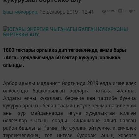
Баш мөхәррир,
15 декабрь 2019 - 12:41
3125
0
1
1800 гектары орлыкка дип тәгаенләнде, әмма бары
«Алга» хуҗалыгында 60 гектар кукуруз орлыкка
алынды.
Арбор авылы мәдәният йортында 2019 елда игенчелек
өлкәсендә башкарылган эшләргә нәтиҗә ясалды.
Алдагы елны күзаллап, беренче көн тәртибе буенча
кукуруз орлыгы белән тәэмин итүче оешма вәкиле һәм
аны зур мәйданнарда игүче хуҗалыктан килгән
белгечләр чыгыш ясады. Киңәшмәне алып барган
район башлыгы Рамил Нотфуллин әйтүенчә, игенчелек
терлекчелекнең төп нигезе буларак, аның хәзерге