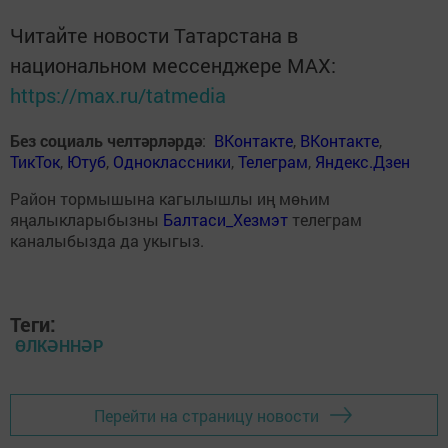
Читайте новости Татарстана в
национальном мессенджере MАХ:
https://max.ru/tatmedia
Без социаль челтәрләрдә
:
ВКонтакте
,
ВКонтакте
,
ТикТок
,
Ютуб
,
Одноклассники
,
Телеграм
,
Яндекс.Дзен
Район тормышына кагылышлы иң мөһим
яңалыкларыбызны
Балтаси_Хезмэт
телеграм
каналыбызда да укыгыз.
Теги:
ӨЛКӘННӘР
Перейти на страницу новости