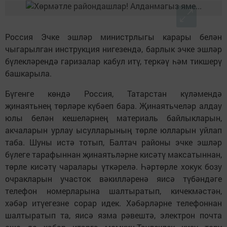
Россия Эчке эшләр министрлыгы карары белән
чыгарылган инструкция нигезендә, барлык эчке эшләр
бүлекләрендә гаризалар кабул итү, теркәү һәм тикшерү
башкарыла.
Бүгенге көндә Россия, Татарстан күләмендә
җинаятьнең төрләре күбәеп бара. Җинаятьчеләр алдау
юлы белән кешеләрнең материаль байлыкларын,
акчаларын урлау ысулларының төрле юлларын уйлап
таба. Шуны истә тотып, Балтач районы эчке эшләр
бүлеге тарафыннан җинаятьләрне кисәтү максатыннан,
төрле кисәтү чаралары үткәрелә. Һәртөрле хокук бозу
очракларын участок вәкилләренә яисә түбәндәге
телефон номерларына шалтыратып, кичекмәстән,
хәбәр итүегезне сорар идек. Хәбәрләрне телефоннан
шалтыратып та, яисә язма рәвештә, электрон почта