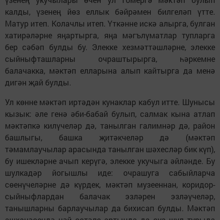
калды, үзенең йөз еллык бәйрәмен билгеләп үтте.
Матур итеп. Колачлы итеп. Үткәнне искә алырга, булган
хатирәләрне яңартырга, яңа мәгълүматлар тупларга
бер сәбәп булды бу. Элекке хезмәттәшләрне, элекке
сыйныфташларны очраштырырга, һәркемне
балачакка, мәктәп елларына алып кайтырга да менә
дигән җай булды.
Ул көнне мәктәп иртәдән кунаклар кабул итте. Шунысы
кызык: әле генә әби-бабай булып, салмак кына атлап
мәктәпкә килүчеләр дә, танылган галимнәр дә, район
башлыгы, башка җитәкчеләр дә (мәктәп
тәмамлаучылар арасында танылган шәхесләр бик күп),
бу ишекләрне ачып керүгә, элекке укучыга әйләнде. Бу
шулкадәр йогышлы иде: очрашуга сабыйларча
сөенүчеләрне дә күрдек, мәктәп музееннан, коридор-
сыйныфлардан балачак эзләрен эзләүчеләр,
танышларны барлаучылар да бихисап булды. Мәктәп
ашханәсендә чәй өстәле артында да сүз шул турыда