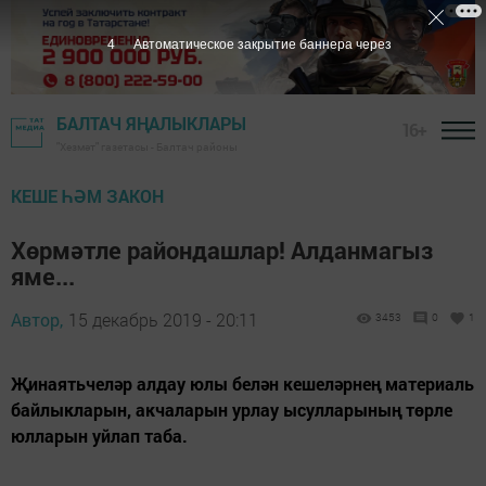
3
Автоматическое закрытие баннера через
БАЛТАЧ ЯҢАЛЫКЛАРЫ
16+
"Хезмәт" газетасы - Балтач районы
КЕШЕ ҺӘМ ЗАКОН
Хөрмәтле райондашлар! Алданмагыз
яме...
Автор,
15 декабрь 2019 - 20:11
3453
0
1
Җинаятьчеләр алдау юлы белән кешеләрнең материаль
байлыкларын, акчаларын урлау ысулларының төрле
юлларын уйлап таба.