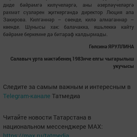
диде бәйрәмгә килүчеләргә, аны әзерләүчеләргә
рәхмәт сүзләрен җиткергәндә директор Люция апа
Закирова. Килгәннәр – сөенде, килә алмаганнар –
көенде. Шунысы хак: балачакка, яшьлеккә кайту
бәйрәме беркемне дә битараф калдырмады.
Гөлсинә ЯРУЛЛИНА
Салавыч урта мәктәбенең 1983нче елгы чыгарылыш
укучысы
Следите за самым важным и интересным в
Telegram-канале
Татмедиа
Читайте новости Татарстана в
национальном мессенджере MАХ:
https://max.ru/tatmedia