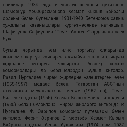
сөйлиләр. 1934 елда игенчелек звеносы җитәкчесе
Шәмсенур Хәбибрахманова Хезмәт Кызыл Байрагы
ордены белән бүләкләнә. 1931-1940 Бөтенсоюз халык
хуҗалыгы казанышлары күргәзмәсендә катнашып,
Шәфигулла Сафиуллин “Почет билгесе” орденына лаек
була.
Сугыш чорында һәм илне торгызу елларында
комсомоллар үз көчләрен аямыйча эшлиләр, чирәм
җирләрне күтәрүгә чакыргач, безнең колхоз
комсомоллары да беренчеләрдән булып китәләр.
Равил Нургалиев чирәм җирләрне үзләштергән өчен
(1955-1957) медале белән, Татарстан АССРның
атказанган механизаторы исеме (1962 ел), Почет
билгесе ордены (1966), Хезмәт Кызыл Байрагы ордены
(1986) белән бүләкләнә. Чирәм җирләргә киткәндә Р.
Нургалиев, Ф. Зарипов комсомол путевкасы белән
китәләр. Фәрит Зарипов 2 мәртәбә Хезмәт Кызыл
Байрагы ордены белән бүләкләнә (1974 һәм 1987