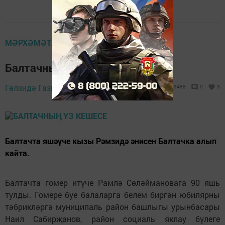
МӘРХӘМӘТЛЕЛЕК
Балтачның үз кешесе
15 декабрь 2019 -
Гөлзидә Газизуллина,
3488
0
3
15:41
Балтачта яшәүче кызы Рәмзидә әнисен Балтачка алып
кайта.
Балтачта гомер итүче Рамлә Сөләймановага 90 яшь
тулды. Гомере буе балаларга белем биргән юбилярны
тәбрикләргә муниципаль район башлыгы урынбасары
Наил Сабирҗанов, район социаль яклау бүлеге