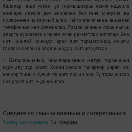
балалар инде үскән, үз тормышлары, әмма кадерле
әниләре, сөекле дәү әниләрен бер генә минутка да
исләреннән чыгармый алар. Кайта алмаганда көндәлек
телефоннан хәл белешәләр, Рамлә апаның яхшылыгы,
аларга күрсәткән игелеге өчен рәхмәтләр әйтәләр. Әнә
бит, юбилей көнендә, ерак дип тормаганнар, оныгы
гаиләсе белән Анападан кадәр кайтып җиткән.
– Балаларымның, оныкларымның матур тормышын
күрә алу зур бәхет. Ходай хәерле гомерләр биреп, ил-
көннәр тыныч булып яшәргә язсын әле. Бу тормышлар
бик рәхәт бит! – ди юбиляр.
Следите за самым важным и интересным в
Telegram-канале
Татмедиа