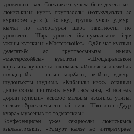
уровеньын вал. Спектаклез учкем бере делегатъёс
ӥ
люкиськизы куинь группаослы (котькуд
злэн ас
кураторез луиз ). Котькуд группа учкиз удмурт
кылъя но литературая шара занятиосты но
урокъёсты. Шара урокъёс йылпумъяськем бере
ӥ
ужаны кутскизы «Мастерскойёс». Од
г час куспын
делегатъёс ас группаосынызы ньыль
ӥ
«мастерскойёсы» вуыл
зы. «Шулдыръяськон
коркаын» куноосты школаысь «Инвожо» ансамбль
ӥ
ӟ
ӥ
шулдырт
з — татын кыр
азы, экт
зы, удмурт
ӥ
шудонъёсты шуд
зы. «Кибашлы киос» секциын
дышетскизы шортлэсь мунё лэсьтыны, «Писатель
дорын куноын» асьсэос мильым лэсьтыса утизы,
ӧ
ческыт п
раськемъёсын чай юизы. Школалэн «Даур
куара» музееныз но тодматскизы.
Конференцилэн ужез секциослы люкиськыса
ӥ
азьланьт
ськиз. «Удмурт кылэз но литератураез