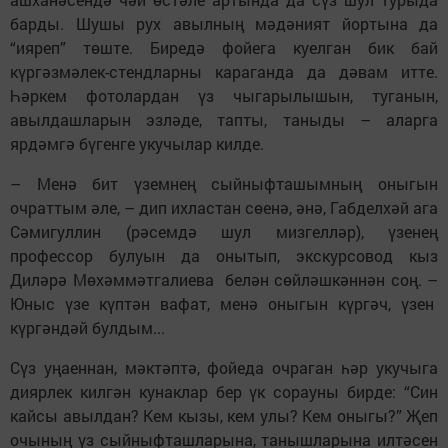
барды. Шушы рух авылның мәдәният йортына да
“ияреп” төште. Биредә фойега куелган бик бай
күргәзмәлек-стендларны караганда да дәвам итте.
Һәркем фотолардан үз чыгарылышын, туганын,
авылдашларын эзләде, тапты, таныды – аларга
ярдәмгә бүгенге укучылар килде.
– Менә бит үземнең сыйныфташымның оныгын
очраттым әле, – дип ихластан сөенә, әнә, Габделхәй ага
Сәмигуллин (рәсемдә шул мизгелләр), үзенең
профессор булуын да онытып, экскурсовод кыз
Диләрә Мөхәммәтгалиева белән сөйләшкәннән соң. –
Юныс үзе күптән вафат, менә оныгын күргәч, үзен
күргәндәй булдым...
Сүз уңаеннан, мәктәптә, фойеда очраган һәр укучыга
диярлек килгән кунаклар бер үк сорауны бирде: “Син
кайсы авылдан? Кем кызы, кем улы? Кем оныгы?” Җеп
очының үз сыйныфташларына, танышларына илтәсен