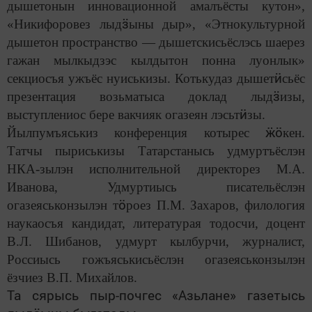
дышетонын инновационной амалъёсты кутон»,
ӟ
«Никифоровез лыд
ыны дыр», «Этнокультурной
дышетон пространство — дышетскисьёслэсь шаерез
гажан мылкыдзэс кылдытон понна луонлык»
ӥ
секциосъя ужъёс нуиськизы. Котькудаз дышет
сьёс
ӟ
презентация возьматыса доклад лыд
изы,
ӥ
выступлениос бере вакчияк огазеян лэсьт
зы.
ӝӧ
Йылпумъяськиз конференция котырес
кен.
Татчы пыриськизы Татарстанысь удмуртъёслэн
НКА-зылэн исполнительной директорез М.А.
Иванова, Удмуртиысь писательёслэн
ӧ
огазеяськонзылэн т
роез П.М. Захаров, филология
наукаосъя кандидат, литературая тодосчи, доцент
В.Л. Шибанов, удмурт кылбурчи, журналист,
Россиысь гожъяськисьёслэн огазеяськонзылэн
ёзчиез В.П. Михайлов.
Та сярысь пыр-почгес «Азьлане» газетысь