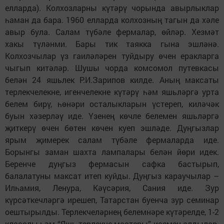
елларда). Колхозларны күтәрү чорында авырлыклар
һаман да бара. 1960 елларда колхозның тагын да хәле
авыр була. Салам түбәле фермалар, өйләр. Хезмәт
хакы түләнми. Бары тик таякка гына эшләнә.
Колхозчылар үз гаиләләрен туйдыру өчен еракларга
чыгып китәләр. Шушы чорда комсомол путевкасы
белән 24 яшьлек Р.И.Зарипов килде. Аның максаты
терлекчелекне, игенчелекне күтәрү һәм яшьләргә урта
белем бирү, һөнәри осталыкларын үстереп, киләчәк
буын хәзерләү иде. Үзенең көчле белемен яшьләргә
җиткерү өчен бөтен көчен куеп эшләде. Дуңгызлар
ярым җимерек салам түбәле фермаларда иде.
Борынгы заман шахта лампалары белән йөри идек.
Беренче дуңгыз фермасын сафка бастырып,
балалатуны максат итеп куйды. Дуңгыз караучылар –
Илһамия, Ленура, Кәүсәрия, Сания иде. Зур
күрсәткечләргә ирешеп, Татарстан буенча зур семинар
оештырылды. Терлекчеләрнең белемнәре күтәрелде, 1-2
класслы һәм “Яшь терлекче мастеры” исемен алдылар.