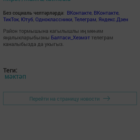
Без социаль челтәрләрдә
:
ВКонтакте
,
ВКонтакте
,
ТикТок
,
Ютуб
,
Одноклассники
,
Телеграм
,
Яндекс.Дзен
Район тормышына кагылышлы иң мөһим
яңалыкларыбызны
Балтаси_Хезмэт
телеграм
каналыбызда да укыгыз.
Теги:
МӘКТӘП
Перейти на страницу новости