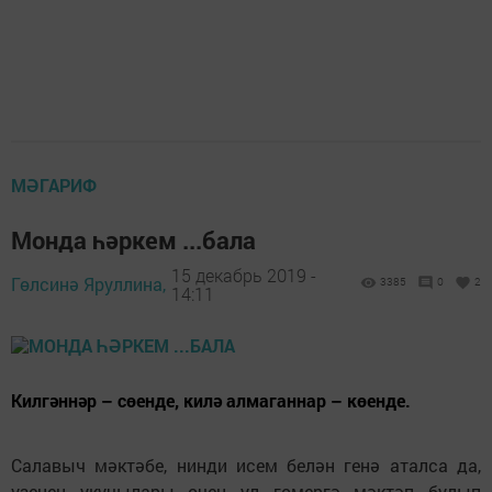
МӘГАРИФ
Монда һәркем ...бала
15 декабрь 2019 -
Гөлсинә Яруллина,
3385
0
2
14:11
Килгәннәр – сөенде, килә алмаганнар – көенде.
Салавыч мәктәбе, нинди исем белән генә аталса да,
үзенең укучылары өчен ул гомергә мәктәп булып