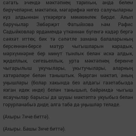
сәгать эчендә мәктәпнең тарихын, анда белем
бирүчеләрне, мәктәпкә, мәгарифкә нигез салучыларны
күз алдыннан үткәрергә мөмкинлек бирде. Алып
баручылар Зөбәрҗәт Фатыйхова һәм Рафис
Садыйковлар ярдәмендә үткәннән бүгенгә кадәр бергә
сәяхәт иттек, бик тә сәләтле замана балаларының
берсеннән-берсе матур чыгышларын карадык,
мәрхүмнәрне бер минут тынлык белән искә алдык,
җиделлык, сигезьеллык, урта мәктәпнең беренче
чыгарылыш укучылары, укытучылары, аларның
хатирәләре белән таныштык. Яңарган мәктәп, аның
уңышлары (болар хакында без алдагы газетабызда
язган идек инде) белән танышып, бәйрәмдә чыгыш
ясаучылар барысы да шушы мәктәптә укуыбыз белән
горурланабыз диде, алга таба да уңышлар теләде.
(Ахыры 7нче биттә).
(Ахыры. Башы 3нче биттә).