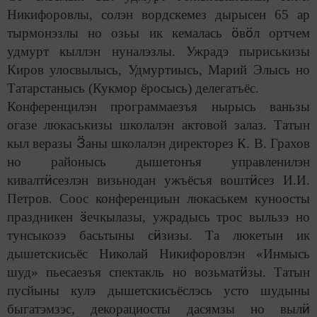
Никифоровлы, солэн вордскемез дырысен 65 ар
ӧ
ӧ
тырмонэзлы но озьы ик кемалась
в
л ортчем
удмурт кыллэн нуналэзлы. Ужрадэ пыриськизы
Киров улосвылысь, Удмуртиысь, Марий Элысь но
Татарстанысь (Кукмор ёросысь) делегатъёс.
Конференцилэн программаезъя нырысь ваньзы
огазе люкаськизы школалэн актовой залаз. Татын
Ӟ
кыл веразы
аны школалэн директорез К. В. Грахов
но районысь дышетонъя управленилэн
ӥ
ӥ
кивалт
сезлэн визьнодан ужъёсъя вошт
сез И.И.
Петров. Соос конференциын люкаськем куноосты
ӟ
праздникен
ечкылазы, ужрадысь трос выльзэ но
ӥ
тунсыкозэ басьтыны с
зизы. Та люкетын ик
дышетскисьёс Николай Никифоровлэн «Инмысь
ӥ
шуд» пьесаезъя спектакль но возьмат
зы. Татын
пусйыны кулэ дышетскисьёслэсь усто шудыны
ӥ
быгатэмзэс, декорациосты дасямзы но выл