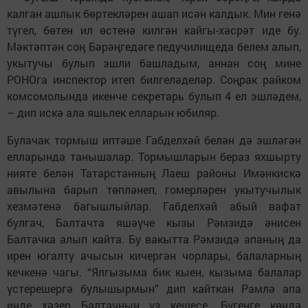
калган ашлык бөртекләрен ашап исән калдык. Мин генә
түгел, бөтен ил өстенә килгән кайгы-хәсрәт иде бу.
Мәктәптән соң Бәрәңгедәге педучилищеда белем алып,
укытучы булып эшли башладым, аннан соң мине
РОНОга инспектор итеп билгеләделәр. Соңрак райком
комсомолында икенче секретарь булып 4 ел эшләдем,
– дип искә ала яшьлек елларын юбиляр.
Булачак тормыш иптәше Габделхәй белән дә эшләгән
елларында танышалар. Тормышларын бераз яхшырту
нияте белән Татарстанның Лаеш районы Имәнкискә
авылына барып төпләнеп, гомерләрен укытучылык
хезмәтенә багышлыйлар. Габделхәй абый вафат
булгач, Балтачта яшәүче кызы Рәмзидә әнисен
Балтачка алып кайта. Бу вакытта Рәмзидә апаның да
ирен югалту ачысын кичергән чорлары, балаларның
кечкенә чагы. “Ялгызыма бик кыен, кызыма балалар
үстерешергә булышырмын” дип кайткан Рамлә апа
инде хәзер Балтачның үз кешесе. Бүгенге көндә