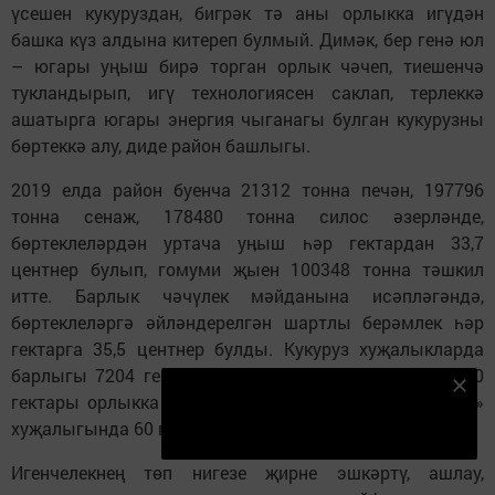
үсешен кукуруздан, бигрәк тә аны орлыкка игүдән
башка күз алдына китереп булмый. Димәк, бер генә юл
– югары уңыш бирә торган орлык чәчеп, тиешенчә
тукландырып, игү технологиясен саклап, терлеккә
ашатырга югары энергия чыганагы булган кукурузны
бөртеккә алу, диде район башлыгы.
2019 елда район буенча 21312 тонна печән, 197796
тонна сенаж, 178480 тонна силос әзерләнде,
бөртеклеләрдән уртача уӊыш һәр гектардан 33,7
центнер булып, гомуми җыен 100348 тонна тәшкил
итте. Барлык чәчүлек мәйданына исәпләгәндә,
бөртеклеләргә әйләндерелгән шартлы берәмлек һәр
гектарга 35,5 центнер булды. Кукуруз хуҗалыкларда
барлыгы 7204 гектар мәйданда чәчелде, шуның 1800
Безнең Яндекс Дзен каналына языл
гектары орлыкка дип тәгаенләнде, әмма бары «Алга»
Подписаться
хуҗалыгында 60 гектар кукуруз орлыкка алынды.
Игенчелекнең төп нигезе җирне эшкәртү, ашлау,