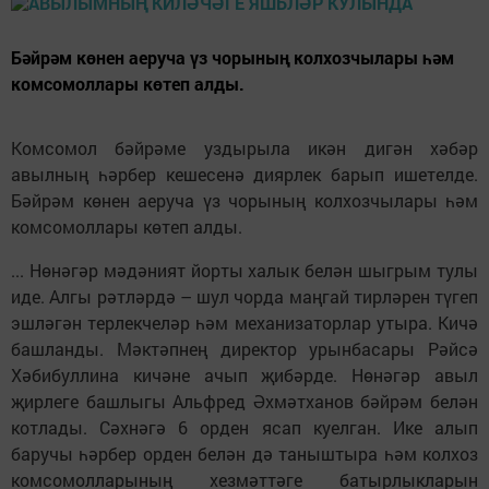
Бәйрәм көнен аеруча үз чорының колхозчылары һәм
комсомоллары көтеп алды.
Комсомол бәйрәме уздырыла икән дигән хәбәр
авылның һәрбер кешесенә диярлек барып ишетелде.
Бәйрәм көнен аеруча үз чорының колхозчылары һәм
комсомоллары көтеп алды.
... Нөнәгәр мәдәният йорты халык белән шыгрым тулы
иде. Алгы рәтләрдә – шул чорда маңгай тирләрен түгеп
эшләгән терлекчеләр һәм механизаторлар утыра. Кичә
башланды. Мәктәпнең директор урынбасары Рәйсә
Хәбибуллина кичәне ачып җибәрде. Нөнәгәр авыл
җирлеге башлыгы Альфред Әхмәтханов бәйрәм белән
котлады. Сәхнәгә 6 орден ясап куелган. Ике алып
баручы һәрбер орден белән дә таныштыра һәм колхоз
комсомолларының хезмәттәге батырлыкларын