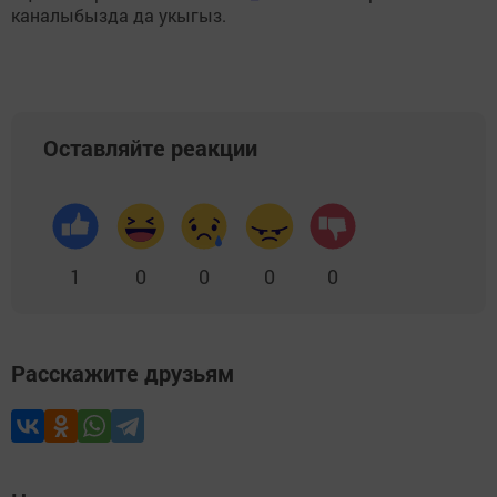
каналыбызда да укыгыз.
Оставляйте реакции
1
0
0
0
0
Расскажите друзьям