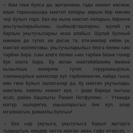
– Кем генә булса да, җитәкчеме, гади хезмәт иясеме,
кеше тормышында мәктәп еллары аерым бер мөһим
чор булып тора. Без еш кына мәктәп елларын, беренче
укытучыларыбызны, сыйныфташларны, шулай ук
барлык укытучыларны искә алабыз. Шулай булмый
мөмкин дә түгел, ни дисәк тә, әти-әниләр кебек үк,
мәктәп коллективы, укытучыларыбыз безгә белем һәм
тәрбия бирә. Һәм әлеге белем һәм тәрбия безне гомер
буе озата бара. Бу яктан мәктәбебезнең йөзенә
кызыллык килерлек түгел: горурланырлык,
сокланырлык шәхесләр күп тәрбияләнгән, кайда гына,
кем генә булып эшләсәләр дә, бу мәктәп укучылары
мактала, лаеклы хезмәт куя, – диде биредә чыгыш
ясап, район башлыгы Рамил Нотфуллин. – Үткәндә
матур эшләрегез, уңышларыгыз бик күп, алар
югалмасын, дәвамлы булсын!
– Без һәр укучыга, укытучыга барып җитәргә
тырыштык, кемдер читтә калган икән, гафу итәрсез, –