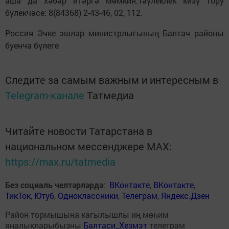
аша да хәбәр итәргә мөмкин.Тәүлеклек кизү тору
бүлекчәсе: 8(84368) 2-43-46, 02, 112.
Россия Эчке эшләр министрлыгының Балтач районы
буенча бүлеге
Следите за самым важным и интересным в
Telegram-канале
Татмедиа
Читайте новости Татарстана в
национальном мессенджере MАХ:
https://max.ru/tatmedia
Без социаль челтәрләрдә
:
ВКонтакте
,
ВКонтакте
,
ТикТок
,
Ютуб
,
Одноклассники
,
Телеграм
,
Яндекс.Дзен
Район тормышына кагылышлы иң мөһим
яңалыкларыбызны
Балтаси_Хезмэт
телеграм