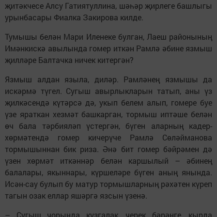
җитәкчесе Алсу Гатиятуллина, шәһәр җирлеге башлыгы
урынбасары Фиалка Закирова килде.
Тумышы белән Мари Иленеке булган, Лаеш районының
Имәнкискә авылында гомер иткән Рамлә әбине язмыш
җилләре Балтачка ничек китергән?
Язмыш алдан языла, диләр. Рамләнең язмышы да
искәрмә түгел. Сугыш авырлыкларын татып, аны үз
җилкәсендә күтәрсә дә, укып белем алып, гомере буе
үзе яраткан хезмәт башкарган, тормыш иптәше белән
өч бала тәрбияләп үстергән, бүген аларның кадер-
хөрмәтендә гомер кичерүче Рамлә Сөләйманова
тормышыннан бик риза. Әнә бит гомер бәйрәмен дә
үзен хөрмәт иткәннәр белән каршылый – әбинең
балалары, якыннары, күршеләре бүген аның янында.
Исән-сау булып бу матур тормышларның рәхәтен күреп
тагын озак еллар яшәргә язсын үзенә.
– Сугыш чорында кузгалак, черек бәрәңге, кырда