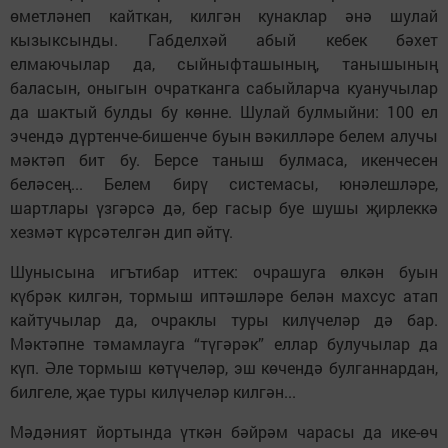
өметләнеп кайткан, килгән кунаклар әнә шулай
кызыксынды. Габделхәй абый кебек бәхет
елмаючылар да, сыйныфташының, танышының
баласын, оныгын очратканга сабыйларча куанучылар
да шактый булды бу көнне. Шулай булмыйни: 100 ел
эчендә дүртенче-бишенче буын вәкилләре белем алучы
мәктәп бит бу. Берсе таныш булмаса, икенчесен
беләсең... Белем бирү системасы, юнәлешләре,
шартлары үзгәрсә дә, бер гасыр буе шушы җирлеккә
хезмәт күрсәтелгән дип әйтү.
Шунысына игътибар иттек: очрашуга өлкән буын
күбрәк килгән, тормыш иптәшләре белән махсус атап
кайтучылар да, очраклы туры килүчеләр дә бар.
Мәктәпне тәмамлауга “түгәрәк” еллар булучылар да
күп. Әле тормыш көтүчеләр, эш көчендә булганнардан,
билгеле, җае туры килүчеләр килгән...
Мәдәният йортында үткән бәйрәм чарасы да ике-өч