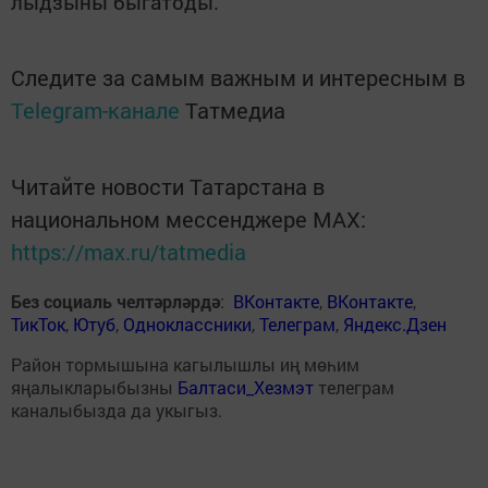
лыд
ӟыны быгатоды.
Следите за самым важным и интересным в
Telegram-канале
Татмедиа
Читайте новости Татарстана в
национальном мессенджере MАХ:
https://max.ru/tatmedia
Без социаль челтәрләрдә
:
ВКонтакте
,
ВКонтакте
,
ТикТок
,
Ютуб
,
Одноклассники
,
Телеграм
,
Яндекс.Дзен
Район тормышына кагылышлы иң мөһим
яңалыкларыбызны
Балтаси_Хезмэт
телеграм
каналыбызда да укыгыз.