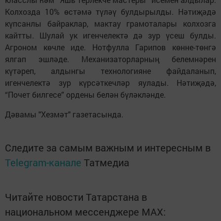
Колхозда 10% өстәмә түләү булдырылды. Нәтиҗәдә
күпсанлы байраклар, мактау грамоталары колхозга
кайтты. Шулай ук игенчелектә дә зур үсеш булды.
Агроном көчле иде. Нотфулла Гарипов көнне-төнгә
ялгап эшләде. Механизаторларның белемнәрен
күтәреп, алдынгы технологияне файдаланып,
игенчелектә зур күрсәткечләр яулады. Нәтиҗәдә,
“Почет билгесе” ордены белән бүләкләнде.
Дәвамы "Хезмәт" газетасында.
Следите за самым важным и интересным в
Telegram-канале
Татмедиа
Читайте новости Татарстана в
национальном мессенджере MАХ: