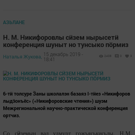
АЗЬЛАНЕ
Н. М. Никифоровлы сӥзем нырысетӥ
конференция шуныт но тунсыко пӧрмиз
15 декабрь 2019 -
Наталья Жукова,
2408
0
3
18:41
6-тӥ толсуре Ӟаны школалэн базаяз I-тӥез «Никифоров
лыдӟонъёс» («Никифоровские чтения») шуэм
Межрегиональной научно-практической конференция
ортчиз.
ӥ
Со с
земын вал удмурт гожъяськисьлы, Н.М.