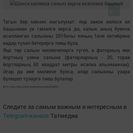
Тагын бер мөһим мәгълүмат: яңа закон киләсе ел
башыннан ук гамәлгә керсә дә, халык аның буенча
исәпләнгән салымны 2016нчы елның 1нче октябренә
кадәр түләп бетерергә тиеш була.
Яңа төр салым милекчеләргә түгел, ә фатирның яки
йортның үзенә салына (фатирларның - 20, торак
йортларның 50 квадрат метры исәпкә алынмаячак).
Әгәр дә ике милекче булса, алар салымны үзара
бүлешеп түләргә тиеш булалар.
Фото: http://sitv.ru/arhiv/news/economics/54889/
Следите за самым важным и интересным в
Telegram-канале
Татмедиа