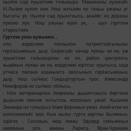
нылпи сад луымтэен тэльмыро. Машиназы луэмъёс
М.Лызие нулло ини. Нош котькин но тазьы ужаны уг
быгаты ук. Нылпи сад луымтэысь, анайёс но доразы
пуконо луо. Нош улыны кулэ ук... - шуэ гуртлэн
старостаез.
Гуртлэн улон кужымез...
оло, вордскем палзылэн патриотъёсынызы
герӟаськемын, дыр. Сюресъёс начар луизы ке но, уж
луымтэен тэльмыризы ке но, район центрлэсь
кыдёкын луизы ке но, вордскем юртсэс куштыса, шуд
утчаса палэнэ кошкымтэ пиосыныз герӟаськемын,
дыр. Нош сыӵеос Гондыргуртын трос. Александр
Никифоров но сыӵеос пӧлысь.
- Мон ветеринарлэн ӧнерезлы дышетскыса бертэме
дырысен пенсие потытозь колхозын ужай. Кышное
Зинаида но гумырыз ӵоже фермаын ужаз. Анай-атае но
колхозникъёс вал. Кык нылы гуртэ картлы быземын,
одӥгез - Соснаын, нош пимы Эдуард семьяеныз
милемын улэ, кенмы Лариса Ярак-Чурмаен