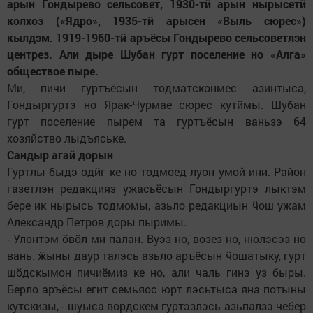
арын Гондырево сельсовет, 1930-т
ӥ
арын нырысет
ӥ
колхоз («Ядро», 1935-т
ӥ
арысен «Выль сюрес»)
кылдэм. 1919-1960-т
ӥ
аръёсы Гондырево сельсоветлэн
центрез. Али дыре Шубан гурт поселение но «Алга»
обществое пыре.
Ми, пичи гуртъёсын тодматсконмес азинтыса,
Гондыргуртэ но Ярак-Чурмае сюрес кутӥмы. Шубан
гурт поселение пырем та гуртъёсын ваньзэ 64
хозяйство лыдъяське.
Сандыр агай дорын
Гуртлы быдэ одӥг ке но тодмоед луон умой ини. Район
газетлэн редакцияз ужасьёсын Гондыргуртэ лыктэм
бере ик нырысь тодмомы, азьло редакциын ӵош ужам
Александр Петров доры пыримы.
- Улонтэм ӧвӧл ми палан. Вуэз но, возез но, нюлэсэз но
вань. ӝыны даур талэсь азьло аръёсын ӵошатыку, гурт
шӧдскымон пичиёмиз ке но, али чаль гинэ уз быры.
Берло аръёсы егит семьяос юрт лэсьтыса яна потыны
кутскизы, - шуыса вордскем гуртэзлэсь азьпалзэ чебер