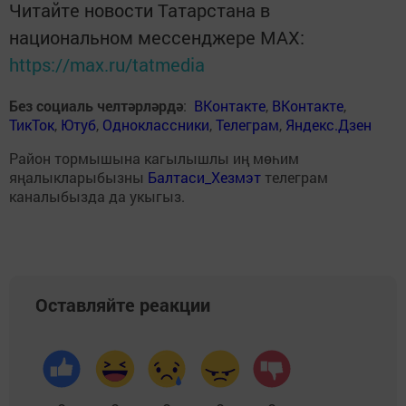
Читайте новости Татарстана в
национальном мессенджере MАХ:
https://max.ru/tatmedia
Без социаль челтәрләрдә
:
ВКонтакте
,
ВКонтакте
,
ТикТок
,
Ютуб
,
Одноклассники
,
Телеграм
,
Яндекс.Дзен
Район тормышына кагылышлы иң мөһим
яңалыкларыбызны
Балтаси_Хезмэт
телеграм
каналыбызда да укыгыз.
Оставляйте реакции