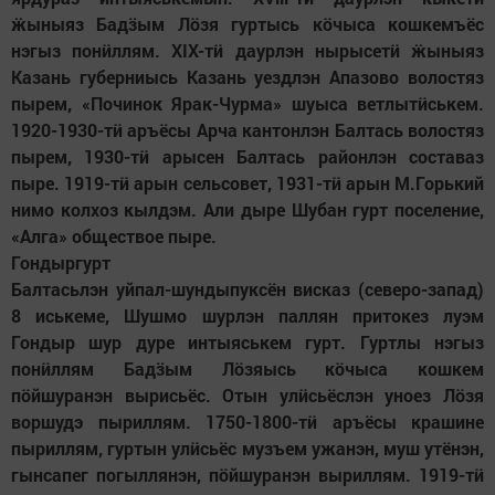
ӝ
ыныяз Бад
ӟ
ым Л
ӧ
зя гуртысь к
ӧ
чыса кошкемъёс
нэгыз пон
ӥ
ллям. XIX-т
ӥ
даурлэн нырысет
ӥ
ӝ
ыныяз
Казань губерниысь Казань уездлэн Апазово волостяз
пырем, «Починок Ярак-Чурма» шуыса ветлыт
ӥ
ськем.
1920-1930-т
ӥ
аръёсы Арча кантонлэн Балтась волостяз
пырем, 1930-т
ӥ
арысен Балтась районлэн составаз
пыре. 1919-т
ӥ
арын сельсовет, 1931-т
ӥ
арын М.Горький
нимо колхоз кылдэм. Али дыре Шубан гурт поселение,
«Алга» обществое пыре.
Гондыргурт
Балтасьлэн уйпал-шундыпуксён висказ (северо-запад)
8 иськеме, Шушмо шурлэн паллян притокез луэм
Гондыр шур дуре интыяськем гурт. Гуртлы нэгыз
пон
ӥ
ллям Бад
ӟ
ым Л
ӧ
зяысь к
ӧ
чыса кошкем
п
ӧ
йшуранэн вырисьёс. Отын ул
ӥ
сьёслэн уноез Л
ӧ
зя
воршудэ пыриллям. 1750-1800-т
ӥ
аръёсы крашине
пыриллям, гуртын ул
ӥ
сьёс музъем ужанэн, муш утёнэн,
гынсапег погыллянэн, п
ӧ
йшуранэн выриллям. 1919-т
ӥ