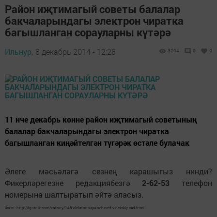
Район иҗтимагый советы балалар
бакчаларындагы электрон чиратка
багышланган сорауларны күтәрә
Ильнур,
8 декабрь 2014 - 12:28
3204
0
0
11 нче декабрь көнне район иҗтимагый советының
балалар бакчаларындагы электрон чиратка
багышланган киңәйтелгән түгәрәк өстәле булачак
Әлеге мәсьәләгә сезнең карашыгыз нинди?
Фикерләрегезне редакциябезгә
2-62-53
телефон
номерына шалтыратып әйтә аласыз.
Фото: http://lgotnik.com/zakony/148-elektronnaya-ochered-v-detskiy-sad.html