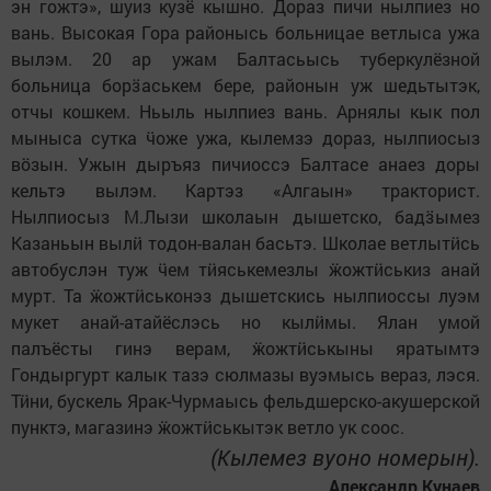
эн гожтэ», шуиз кузё кышно. Дораз пичи нылпиез но
вань. Высокая Гора районысь больницае ветлыса ужа
вылэм. 20 ар ужам Балтасьысь туберкулёзной
больница борӟаськем бере, районын уж шедьтытэк,
отчы кошкем. Ньыль нылпиез вань. Арнялы кык пол
мыныса сутка ӵоже ужа, кылемзэ дораз, нылпиосыз
вӧзын. Ужын дыръяз пичиоссэ Балтасе анаез доры
кельтэ вылэм. Картэз «Алгаын» тракторист.
Нылпиосыз М.Лызи школаын дышетско, бадӟымез
Казаньын вылӥ тодон-валан басьтэ. Школае ветлытӥсь
автобуслэн туж ӵем тӥяськемезлы ӝожтӥськиз анай
мурт. Та ӝожтӥськонэз дышетскись нылпиоссы луэм
мукет анай-атайёслэсь но кылӥмы. Ялан умой
палъёсты гинэ верам, ӝожтӥськыны яратымтэ
Гондыргурт калык тазэ сюлмазы вуэмысь вераз, лэся.
Тӥни, бускель Ярак-Чурмаысь фельдшерско-акушерской
пунктэ, магазинэ ӝожтӥськытэк ветло ук соос.
(Кылемез вуоно номерын).
Александр Кунаев