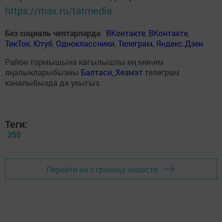
https://max.ru/tatmedia
Без социаль челтәрләрдә
:
ВКонтакте
,
ВКонтакте
,
ТикТок
,
Ютуб
,
Одноклассники
,
Телеграм
,
Яндекс.Дзен
Район тормышына кагылышлы иң мөһим
яңалыкларыбызны
Балтаси_Хезмэт
телеграм
каналыбызда да укыгыз.
Теги:
250
Перейти на страницу новости