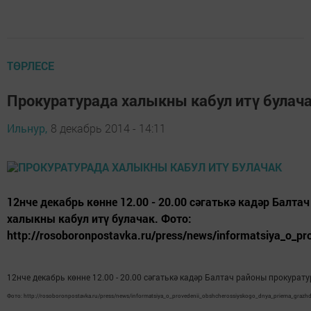
ТӨРЛЕСЕ
Прокуратурада халыкны кабул итү булач
Ильнур,
8 декабрь 2014 - 14:11
12нче декабрь көнне 12.00 - 20.00 сәгатькә кадәр Балта
халыкны кабул итү булачак. Фото:
http://rosoboronpostavka.ru/press/news/informatsiya_o_pr
12нче декабрь көнне 12.00 - 20.00 сәгатькә кадәр Балтач районы прокурату
Фото: http://rosoboronpostavka.ru/press/news/informatsiya_o_provedenii_obshcherossiyskogo_dnya_priema_grazhda