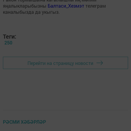
яңалыкларыбызны
Балтаси_Хезмэт
телеграм
каналыбызда да укыгыз.
Теги:
250
Перейти на страницу новости
РӘСМИ ХӘБӘРЛӘР