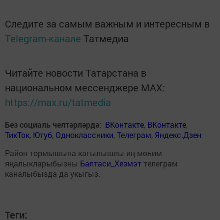
Следите за самым важным и интересным в
Telegram-канале
Татмедиа
Читайте новости Татарстана в
национальном мессенджере MАХ:
https://max.ru/tatmedia
Без социаль челтәрләрдә
:
ВКонтакте
,
ВКонтакте
,
ТикТок
,
Ютуб
,
Одноклассники
,
Телеграм
,
Яндекс.Дзен
Район тормышына кагылышлы иң мөһим
яңалыкларыбызны
Балтаси_Хезмэт
телеграм
каналыбызда да укыгыз.
Теги: