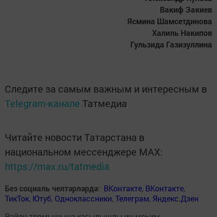
Вакиф Закиев
Ясмина Шамсетдинова
Халиль Накипов
Гульзида Газизуллина
Следите за самым важным и интересным в
Telegram-канале
Татмедиа
Читайте новости Татарстана в
национальном мессенджере MАХ:
https://max.ru/tatmedia
Без социаль челтәрләрдә
:
ВКонтакте
,
ВКонтакте
,
ТикТок
,
Ютуб
,
Одноклассники
,
Телеграм
,
Яндекс.Дзен
Район тормышына кагылышлы иң мөһим