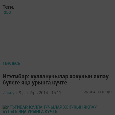
Теги:
250
ТӨРЛЕСЕ
Игътибар: кулланучылар хокукын яклау
бүлеге яңа урынга күчте
Ильнур,
8 декабрь 2014 - 15:11
2854
0
0