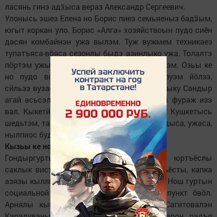
ласянь гинэ адӟыса вераз Александр Сергеевич.
Улонысь эшез Елена но Борис пиез семьяеныз бадӟым,
югыт коркан уло. Борис «Алга» хозяйствоын пудо сиён
дасян комбайнэн ужа вылэм. Туж вужмем техникаез
тупатъяса-вӧяса сезонлы быдэ азинлыко ужа. Толалтэ
пӧртэм ужын ветлэ. Соиз ялан уг луы вылэм. Озьы ке
но пудо вордыса, семьялэсь мултэс луэм йӧлзэ,
сӥльзэ вузаса улонзэс каллен нуо. Ми мыныку Сандыр
агай асьсэлэн лэсьтэм электровукоенызы фураж изэ
вал. Кыкетӥ пиез Владислав кузпалзэ Вуж Кушкетысь
шедьтэм, табере отын уло, пудо-живот вордыса, ужаса,
нылпиос будэто.
Кызьы ке но улоно ук...
Гондыргуртын паськыт урамлы, таза юртъёслы
саклык висъямы. Татын куштӥськем юртъёсты, капка
азязы кыллись арбериосты уд адӟиськыд. Нош гуртын
социальной объектъёс: школа, клуб, медпункт ӧвӧл.
Арнялы кык пол ужбергатӥсь Расима Сагитовалэн
Карадуванысь магазинэз лыктыса вузкарон радъя