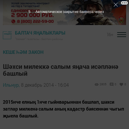
4
Автоматическое закрытие баннера через
БАЛТАЧ ЯҢАЛЫКЛАРЫ
16+
"Хезмәт" газетасы - Балтач районы
КЕШЕ ҺӘМ ЗАКОН
Шәхси милеккә салым яңача исәпләнә
башлый
Ильнур,
8 декабрь 2014 - 16:04
2805
0
0
2015нче елның 1нче гыйнварыннан башлап, шәхси
затлар милкенә салым аның кадастр бәясеннән чыгып
җыела башлый.