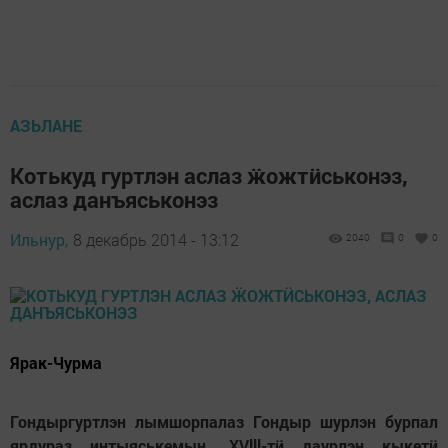
АЗЬЛАНЕ
Котькуд гуртлэн аслаз ӝожтӥськонэз,
аслаз данъяськонэз
Ильнур,
8 декабрь 2014 - 13:12
2040
0
0
Ярак-Чурма
Гондыргуртлэн лымшорпалаз Гондыр шурлэн бурпал
ярдураз интыяськемын. XVlll-т
ӥ
даурлэн кыкет
ӥ