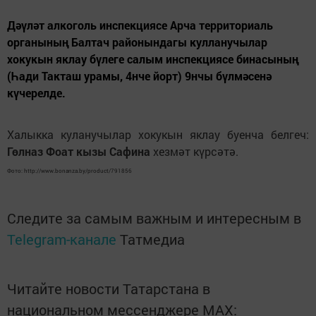
Дәүләт алкоголь инспекциясе Арча территориаль
органының Балтач районындагы кулланучылар
хокукын яклау бүлеге cалым инспекциясе бинасының
(Һади Такташ урамы, 4нче йорт) 9нчы бүлмәсенә
күчерелде.
Халыкка куланучылар хокукын яклау буенча белгеч:
Гөлназ Фоат кызы Сафина
хезмәт күрсәтә.
Фото: http://www.bonanza.by/product/791856
Следите за самым важным и интересным в
Telegram-канале
Татмедиа
Читайте новости Татарстана в
национальном мессенджере MАХ: