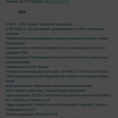
Телефон АО «ТАТМЕДИА»:
(843) 222 09 84
16+
© 2011 - 2026. Хезмәт. Все права защищены.
© ТАТМЕДИА. Все материалы, размещенные на сайте, защищены
законом.
Перепечатка, воспроизведение и распространение в любом объеме
информации,
размещенной на сайте, возможна только с письменного согласия
редакций СМИ.
При поддержке Республиканского агентства по печати и массовым
коммуникациям.
Наименование СМИ: Хезмәт
№ записи о регистрации СМИ, дата: Эл №ФС77-79109 от 08.09.2020
СМИ зарегистрированно Федеральной службой по надзору в сфере
связи,
информационных технологий и массовых коммуникаций
ФИО главного редактора: Закиев Вакиф Мансурович
Адрес редакции: 422250, Республика Татарстан, Балтасинский район,
пгт. Балтаси, ул. Ленина, д. 91
Адрес учредителя: 420066, Россия, Республика Татарстан, Г.Казань,
ул.Декабристов, д.2
Телефон редакции: (84368) 2-47-16