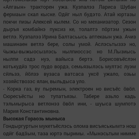
«Алгаын» тракторен ужа. Кузпалэз Лариса Шубан
фермаын скал кыске. Одӥг ныл будэто. Атай юртазы
покчи пизы Алексей кылем. Со но механизатор. Сезон
дыръя комбайнэ пуксиз ке, толалтэ пӧртэм ужын
ветлэ. Кузпалэз Ирина Балтасьысь аптекаын ужа. Ачиз
машинаен ветлэ бере, солы умой. Аслэсьтыззэ но,
ӵыжы-выжыосызлэсь нылпиоссэс но М.Лызиысь
нылпи садэ нуэ, вайыса бертэ. Борисовъёслэн
котькудӥз трос пудо вордэ, семьязылэсь мултэс луэм
сӥльзэ, йӧлзэ вузаса ватсаса уксё ужало, озьы
хозяйствозэс ялан, выльдыса уло.
- Корка газ, ву пыремын, электроен но висъёс ӧвӧл.
Сюресъёсты но тупатъязы. Табере азьло кадь
тэльмырыса ветлонэз ӧвӧл ини, - шуыса шумпотэ
Мария Константиновна.
Высокая Гораозь мыныса
Гондыргуртын мукетъёслэсь олома висъяськымтэ нош
одӥг бадӟым, таза юртэ пыримы. «Мынэсьтым нимме