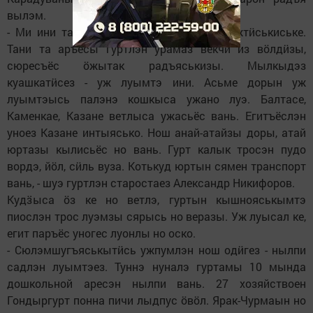
вылэм.
- Ми ини таӵе улонлы дышемын. Ум ӝожтӥськиське.
Тани та аръёсы гуртлэн урамаз векчи из вӧлдӥзы,
сюресъёс ӧжытак радъяськизы. Мылкыдэз
куашкатӥсез - уж луымтэ ини. Асьме дорын уж
луымтэысь палэнэ кошкыса ужано луэ. Балтасе,
Каменкае, Казане ветлыса ужасьёс вань. Егитъёслэн
уноез Казане интыясько. Нош анай-атайзы доры, атай
юртазы кылисьёс но вань. Гурт калык тросэн пудо
вордэ, йӧл, сӥль вуза. Котькуд юртын сямен транспорт
вань, - шуэ гуртлэн старостаез Александр Никифоров.
Кудӟыса ӧз ке но ветлэ, гуртын кышнояськымтэ
пиослэн трос луэмзы сярысь но веразы. Уж луысал ке,
егит паръёс уногес луонлы но оско.
- Сюлэмшугъяськытӥсь ужпумлэн нош одӥгез - нылпи
садлэн луымтэез. Туннэ нуналэ гуртамы 10 мында
дошкольной аресэн нылпи вань. 27 хозяйствоен
Гондыргурт понна пичи лыдпус ӧвӧл. Ярак-Чурмаын но