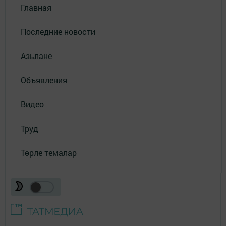
Главная
Последние новости
Азьлане
Объявления
Видео
Труд
Төрле темалар