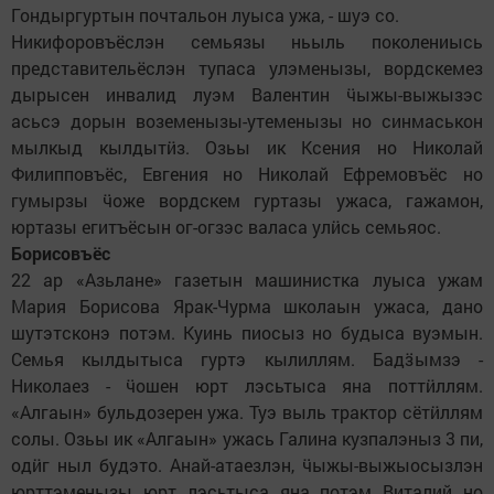
Гондыргуртын почтальон луыса ужа, - шуэ со.
Никифоровъёслэн семьязы ньыль поколениысь
представительёслэн тупаса улэменызы, вордскемез
дырысен инвалид луэм Валентин ӵыжы-выжызэс
асьсэ дорын воземенызы-утеменызы но синмаськон
мылкыд кылдытӥз. Озьы ик Ксения но Николай
Филипповъёс, Евгения но Николай Ефремовъёс но
гумырзы ӵоже вордскем гуртазы ужаса, гажамон,
юртазы егитъёсын ог-огзэс валаса улӥсь семьяос.
Борисовъёс
22 ар «Азьлане» газетын машинистка луыса ужам
Мария Борисова Ярак-Чурма школаын ужаса, дано
шутэтсконэ потэм. Куинь пиосыз но будыса вуэмын.
Семья кылдытыса гуртэ кылиллям. Бадӟымзэ -
Николаез - ӵошен юрт лэсьтыса яна поттӥллям.
«Алгаын» бульдозерен ужа. Туэ выль трактор сётӥллям
солы. Озьы ик «Алгаын» ужась Галина кузпалэныз 3 пи,
одӥг ныл будэто. Анай-атаезлэн, ӵыжы-выжыосызлэн
юрттэменызы юрт лэсьтыса яна потэм Виталий но