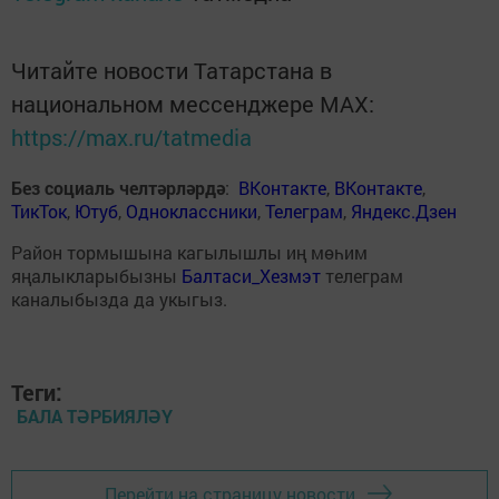
Читайте новости Татарстана в
национальном мессенджере MАХ:
https://max.ru/tatmedia
Без социаль челтәрләрдә
:
ВКонтакте
,
ВКонтакте
,
ТикТок
,
Ютуб
,
Одноклассники
,
Телеграм
,
Яндекс.Дзен
Район тормышына кагылышлы иң мөһим
яңалыкларыбызны
Балтаси_Хезмэт
телеграм
каналыбызда да укыгыз.
Теги:
БАЛА ТӘРБИЯЛӘҮ
Перейти на страницу новости