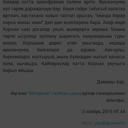
Кемдер хәтта шизофрения хәленә җитә. Җенләнүнең
күп төрле дәрәҗәләре бар. Кеше гайре табигый халәткә
җиткәч, хастаханә юлын таптап арыгач, “миндә берәр
нәрсә юкмы икән” дип дин әһелләренә бара. Алар инде
Коръән һәм догалар укып, өшкерергә керешә. Башка
төрле ысуллар куллану шәригать кануннарына туры
килми. Коръәнне дөрес итеп укыганда, кешедә
җенләнүнең билгеләре дә күренә. Аяк-кулы,
бармаклары калтырый, аның бүлмәдән чыгып качасы
килә, кычкыра. Кайберәүләр хәтта Коръән укучыга
барып ябыша.
Дәвамы бар.
Әңгәмә
"Акчарлак" газетасының
архив саннарыннан
алынды,
3 ноябрь 2016 № 44
Фото:
pixabay.com/ru