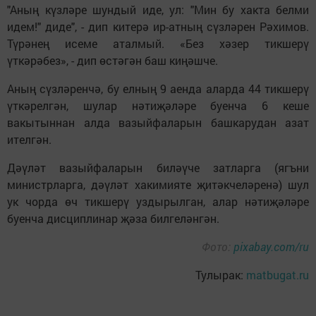
"Аның күзләре шундый иде, ул: "Мин бу хакта белми
идем!" диде", - дип китерә ир-атның сүзләрен Рәхимов.
Түрәнең исеме аталмый. «Без хәзер тикшерү
үткәрәбез», - дип өстәгән баш киңәшче.
Аның сүзләренчә, бу елның 9 аенда аларда 44 тикшерү
үткәрелгән, шулар нәтиҗәләре буенча 6 кеше
вакытыннан алда вазыйфаларын башкарудан азат
ителгән.
Дәүләт вазыйфаларын биләүче затларга (ягъни
министрларга, дәүләт хакимияте җитәкчеләренә) шул
ук чорда өч тикшерү уздырылган, алар нәтиҗәләре
буенча дисциплинар җәза билгеләнгән.
Фото:
pixabay.com/ru
Тулырак:
matbugat.ru