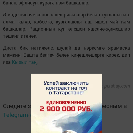
банан, әфлисун, күрәгә һәм башкалар.
Ә инде өченче көнне яшел ризыклар белән тукланыгыз:
алма, кыяр, кәбестә, кузгалаклы аш, яшел чәй һәм
башкалар. Рационның күп өлешен яшелчә-җимешләр
тәшкил итәчәк.
Диета бик нәтиҗәле, шулай да һәркемгә ярамаска
мөмкин. Башта белгеч белән киңәшләшергә кирәк, дип
яза
Кызыл таң
.
Фото: pixabay.com
Следите за самым важным и интересным в
Telegram-канале
Татмедиа