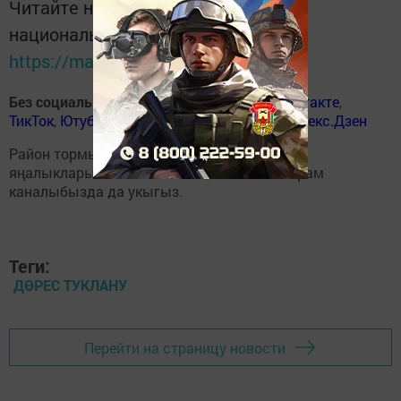
Читайте новости Татарстана в
национальном мессенджере MАХ:
https://max.ru/tatmedia
Без социаль челтәрләрдә
:
ВКонтакте
,
ВКонтакте
,
ТикТок
,
Ютуб
,
Одноклассники
,
Телеграм
,
Яндекс.Дзен
Район тормышына кагылышлы иң мөһим
яңалыкларыбызны
Балтаси_Хезмэт
телеграм
каналыбызда да укыгыз.
Теги:
ДӨРЕС ТУКЛАНУ
Перейти на страницу новости