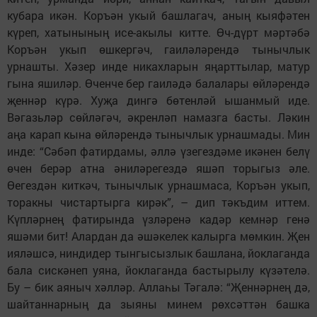
кубара икән. Коръән укый башлагач, аның кыяфәтен
күреп, хатынының исе-акылы китте. Өч-дүрт мәртәбә
Коръән укып өшкергәч, гаиләләрендә тынычлык
урнашты. Хәзер инде никахларын яңарттылар, матур
гына яшиләр. Өченче бер гаиләдә балалары өйләрендә
җеннәр күрә. Хуҗа дингә бөтенләй ышанмый иде.
Вәгазьләр сөйләгәч, әкренләп намазга басты. Ләкин
аңа карап кына өйләрендә тынычлык урнашмады. Мин
инде: “Сәбәп фатирдамы, әллә үзегездәме икәнен белү
өчен берәр атна әниләрегездә яшәп торыгыз әле.
Өегездән киткәч, тынычлык урнашмаса, Коръән укып,
торакны чистартырга кирәк”, – дип тәкъдим иттем.
Күпләрнең фатирында үзләренә кадәр кемнәр генә
яшәми бит! Алардан да әшәкелек калырга мөмкин. Җен
ияләшсә, ниндидер тынгысызлык башлана, йоклаганда
бала сискәнеп уяна, йоклаганда бастырылу күзәтелә.
Бу – бик аяныч хәлләр. Аллаһы Тәгалә: “Җеннәрнең дә,
шайтаннарның да зыяны минем рөхсәттән башка