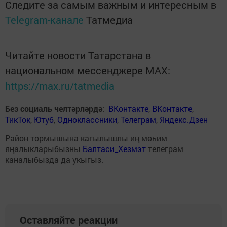
Следите за самым важным и интересным в
Telegram-канале
Татмедиа
Читайте новости Татарстана в
национальном мессенджере MАХ:
https://max.ru/tatmedia
Без социаль челтәрләрдә
:
ВКонтакте
,
ВКонтакте
,
ТикТок
,
Ютуб
,
Одноклассники
,
Телеграм
,
Яндекс.Дзен
Район тормышына кагылышлы иң мөһим
яңалыкларыбызны
Балтаси_Хезмэт
телеграм
каналыбызда да укыгыз.
Оставляйте реакции