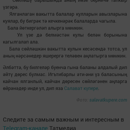
үзгәрә.
Ялганлаган вакытта балалар кулларын авызларына
куялар, бу бигрәк тә кечкенәрәк балаларда чагыла.
Бала йөткергәләп алырга мөмкин.
Ул үзе дә белмәстән кулы белән борынына
кагылгалап ала.
Бала сөйләшкән вакытта кулын кесәсендә тотса, ул
аның нәрсәнедер яшерергә теләвен аңлатырга мөмкин.
Әлбәттә, бу билгеләр буенча гына баланы алдалый дип
әйтү дөрес булмас. Игътибарлы әти-әни үз баласының
кайчан ялганлый, кайчан дөресен сөйләгәнен аңларга
өйрәнәдер инде ул, дип яза
Салават күпере
.
Фото:
salavatkupere.com
Следите за самым важным и интересным в
Telegram-канале
Татмедиа