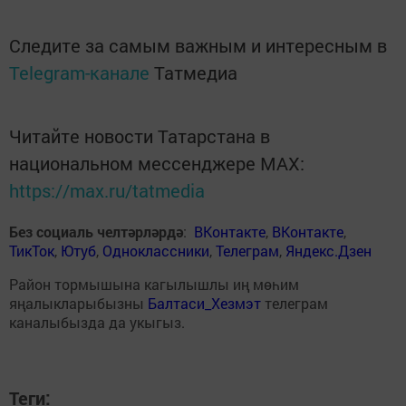
Следите за самым важным и интересным в
Telegram-канале
Татмедиа
Читайте новости Татарстана в
национальном мессенджере MАХ:
https://max.ru/tatmedia
Без социаль челтәрләрдә
:
ВКонтакте
,
ВКонтакте
,
ТикТок
,
Ютуб
,
Одноклассники
,
Телеграм
,
Яндекс.Дзен
Район тормышына кагылышлы иң мөһим
яңалыкларыбызны
Балтаси_Хезмэт
телеграм
каналыбызда да укыгыз.
Теги: