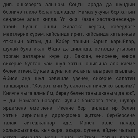
дип, өшкерергә алынам. Соңгы арада да шундый
берничә гаилә белән эшләдем. Намаз укучы бер хатын
сеңлесен алып килде. Ул кыз Казан хастаханәсендә
табиб булып эшли. Зиратка кергәч, кабердәге
мәетләрне күрәм, кайсында ир-ат, кайсында хатын-кыз
ятканын әйтәм, ди. Кабер ташын барып карыйлар,
шулай була икән. Өйдә дә диванда, өстәлдә утырып
торган затларны күрә ди. Баксаң, әнисенең әнисе
сихерче булган һәм шул хатын оныгына аяк киеме
бүләк иткән. Бу кыз шуны кигәч, аягы авыраеп егылган.
Әбисе аңа шул рәвешле үзенең сихерче сәләтен
тапшырган. “Хәзрәт, мин бу сәләттән ничек котылыйм?
Кияүгә чыга алмыйм, берәү белән танышканым да юк”,
– ди. Намазга басарга, яулык бәйләргә тели, шулар
ярдәменә өметләнә. Икенче бер гаиләдә ир белән
хатын аерылышу дәрәҗәсенә җиткән, бер-берсенә
талак әйтешкәннәр иде. Ирнең хәле начар,
холыксызлана, кычкыра, акыра, сүгенә, өйдән чыгып
китеп, урманда йөри, аннан кайткач, тагын давыл