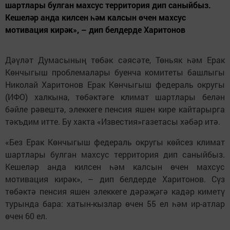
шартлары булган махсус территория дип саныйбыз.
Кешеләр анда килсен һәм калсын өчен махсус
мотивация кирәк», – дип белдерде Харитонов
Дәүләт Думасының төбәк сәясәте, Төньяк һәм Ерак
Көнчыгыш проблемалары буенча комитеты башлыгы
Николай Харитонов Ерак Көнчыгыш федераль округы
(ИФО) халкына, төбәктәге климат шартлары белән
бәйле рәвештә, элеккеге пенсия яшен кире кайтарырга
тәкъдим итте. Бу хакта «Известия»газетасы хәбәр итә.
«Без Ерак Көнчыгыш федераль округы көйсез климат
шартлары булган махсус территория дип саныйбыз.
Кешеләр анда килсен һәм калсын өчен махсус
мотивация кирәк», – дип белдерде Харитонов. Сүз
төбәктә пенсия яшен элеккеге дәрәҗәгә кадәр киметү
турында бара: хатын-кызлар өчен 55 ел һәм ир-атлар
өчен 60 ел.