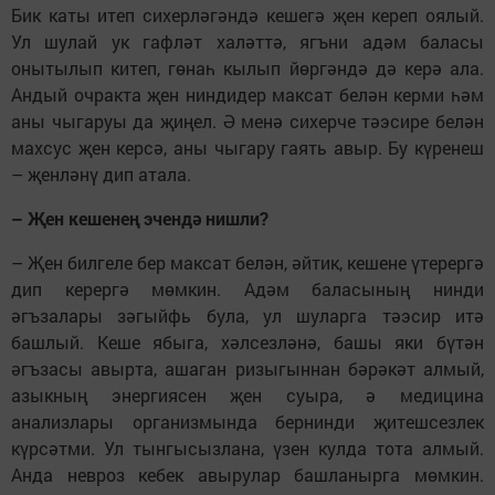
Бик каты итеп сихерләгәндә кешегә җен кереп оялый.
Ул шулай ук гафләт халәттә, ягъни адәм баласы
онытылып китеп, гөнаһ кылып йөргәндә дә керә ала.
Андый очракта җен ниндидер максат белән керми һәм
аны чыгаруы да җиңел. Ә менә сихерче тәэсире белән
махсус җен керсә, аны чыгару гаять авыр. Бу күренеш
– җенләнү дип атала.
– Җен кешенең эчендә нишли?
– Җен билгеле бер максат белән, әйтик, кешене үтерергә
дип керергә мөмкин. Адәм баласының нинди
әгъзалары зәгыйфь була, ул шуларга тәэсир итә
башлый. Кеше ябыга, хәлсезләнә, башы яки бүтән
әгъзасы авырта, ашаган ризыгыннан бәрәкәт алмый,
азыкның энергиясен җен суыра, ә медицина
анализлары организмында бернинди җитешсезлек
күрсәтми. Ул тынгысызлана, үзен кулда тота алмый.
Анда невроз кебек авырулар башланырга мөмкин.