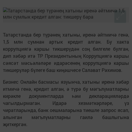
Татарстанда бер түрәнең хатыны, иренә әйтмичә генә,
1,5 млн сумнан артык кредит алган. Бу хакта
коррупциягә каршы тикшерүдән соң билгеле булган,
дип хәбәр итә ТР Президентының Коррупциягә каршы
сәясәт мәсьәләләре идарәсенең коррупциягә каршы
тикшерүләр бүлеге баш киңәшчесе Салават Рәхимов.
Бизнес Онлайн басмасы язуынча, хатыны иренә хәбәр
итмичә генә, кредит алган, ә түрә бу мәгълүматларны
кирәкле документларда һәм декларацияләрдә
чагылдырмаган. Идарә хезмәткәрләре, үз
чиратларында, банк оешмаларына тиешле запрос ясап,
алынган мәгълүматларны гаилә башлыгына
җиткергән.