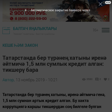
3
Автоматическое закрытие баннера через
БАЛТАЧ ЯҢАЛЫКЛАРЫ
16+
"Хезмәт" газетасы - Балтач районы
КЕШЕ ҺӘМ ЗАКОН
Татарстанда бер түрәнең хатыны иренә
әйтмичә 1,5 млн сумлык кредит алган:
тикшерү бара
Автор,
13 ноябрь 2019 - 10:21
3580
0
2
Татарстанда бер түрәнең хатыны, иренә әйтмичә генә,
1,5 млн сумнан артык кредит алган. Бу хакта
коррупциягә каршы тикшерүдән соң билгеле булган