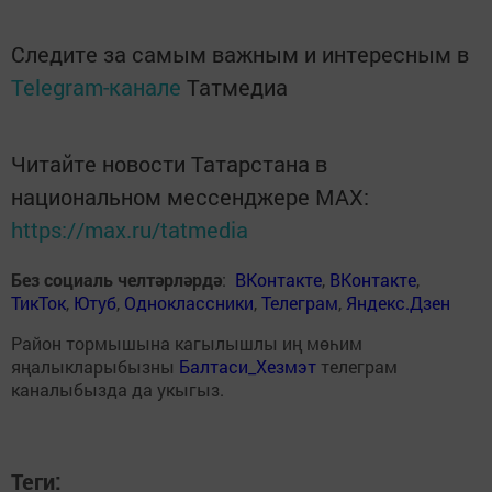
Следите за самым важным и интересным в
Telegram-канале
Татмедиа
Читайте новости Татарстана в
национальном мессенджере MАХ:
https://max.ru/tatmedia
Без социаль челтәрләрдә
:
ВКонтакте
,
ВКонтакте
,
ТикТок
,
Ютуб
,
Одноклассники
,
Телеграм
,
Яндекс.Дзен
Район тормышына кагылышлы иң мөһим
яңалыкларыбызны
Балтаси_Хезмэт
телеграм
каналыбызда да укыгыз.
Теги: