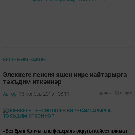
КЕШЕ ҺӘМ ЗАКОН
Элеккеге пенсия яшен кире кайтарырга
тәкъдим иткәннәр
Автор,
13 ноябрь 2019 - 08:11
3667
0
2
«Без Ерак Көнчыгыш федераль округы көйсез климат