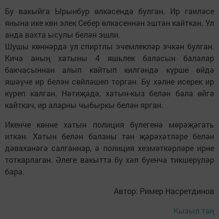
Бу вакыйга Ырынбур өлкәсендә булган. Ир гаиләсе
янына ике көн элек Себер өлкәсеннән эштән кайткан. Ул
анда вахта ысулы белән эшли.
Шушы көннәрдә ул спиртлы эчемлекләр эчкән булган.
Кичә аның хатыны 4 яшьлек баласын балалар
бакчасыннан алып кайтып килгәндә күрше өйдә
яшәүче ир белән сөйләшеп торган. Бу хәлне исерек ир
күреп калган. Нәтиҗәдә, хатын-кыз белән бала өйгә
кайткач, ир аларны чыбыркы белән ярган.
Икенче көнне хатын полиция бүлегенә мөрәҗәгать
иткән. Хатын белән баланы тән җәрәхәтләре белән
дәваханәгә салганнар, ә полиция хезмәткәрләре ирне
тоткарлаган. Әлеге вакытта бу хәл буенча тикшерүләр
бара.
Автор: Ример Насретдинов
Кызыл таң