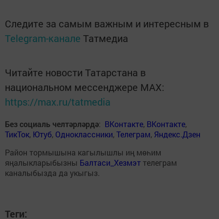
Следите за самым важным и интересным в
Telegram-канале
Татмедиа
Читайте новости Татарстана в
национальном мессенджере MАХ:
https://max.ru/tatmedia
Без социаль челтәрләрдә
:
ВКонтакте
,
ВКонтакте
,
ТикТок
,
Ютуб
,
Одноклассники
,
Телеграм
,
Яндекс.Дзен
Район тормышына кагылышлы иң мөһим
яңалыкларыбызны
Балтаси_Хезмэт
телеграм
каналыбызда да укыгыз.
Теги: