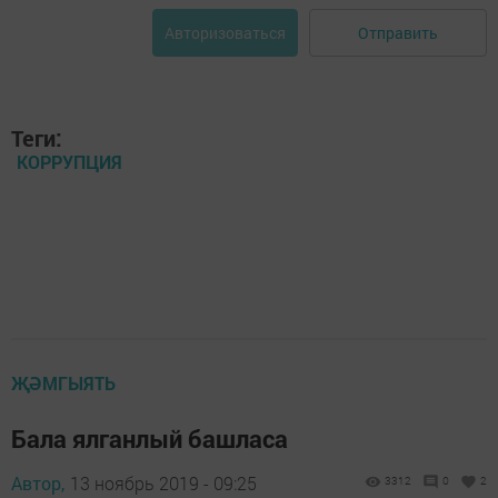
Отправить
Авторизоваться
Теги:
КОРРУПЦИЯ
ҖӘМГЫЯТЬ
Бала ялганлый башласа
Автор,
13 ноябрь 2019 - 09:25
3312
0
2