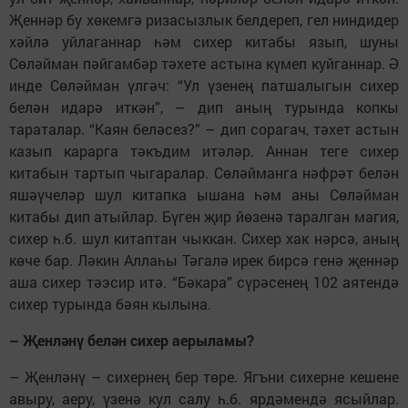
Җеннәр бу хөкемгә ризасызлык белдереп, гел ниндидер
хәйлә уйлаганнар һәм сихер китабы язып, шуны
Сөләйман пәйгамбәр тәхете астына күмеп куйганнар. Ә
инде Сөләйман үлгәч: “Ул үзенең патшалыгын сихер
белән идарә иткән”, – дип аның турында копкы
тараталар. “Каян беләсез?” – дип сорагач, тәхет астын
казып карарга тәкъдим итәләр. Аннан теге сихер
китабын тартып чыгаралар. Сөләйманга нәфрәт белән
яшәүчеләр шул китапка ышана һәм аны Сөләйман
китабы дип атыйлар. Бүген җир йөзенә таралган магия,
сихер һ.б. шул китаптан чыккан. Сихер хак нәрсә, аның
көче бар. Ләкин Аллаһы Тәгалә ирек бирсә генә җеннәр
аша сихер тәэсир итә. “Бәкара” сүрәсенең 102 аятендә
сихер турында бәян кылына.
– Җенләнү белән сихер аерыламы?
– Җенләнү – сихернең бер төре. Ягъни сихерне кешене
авыру, аеру, үзенә кул салу һ.б. ярдәмендә ясыйлар.