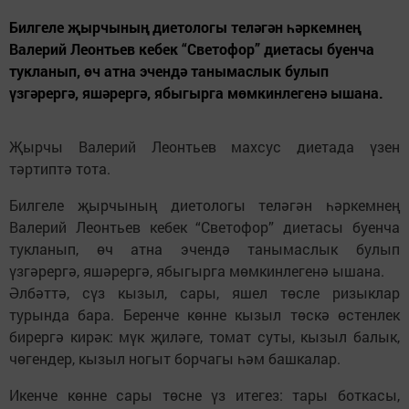
Билгеле җырчының диетологы теләгән һәркемнең
Валерий Леонтьев кебек “Светофор” диетасы буенча
тукланып, өч атна эчендә танымаслык булып
үзгәрергә, яшәрергә, ябыгырга мөмкинлегенә ышана.
Җырчы Валерий Леонтьев махсус диетада үзен
тәртиптә тота.
Билгеле җырчының диетологы теләгән һәркемнең
Валерий Леонтьев кебек “Светофор” диетасы буенча
тукланып, өч атна эчендә танымаслык булып
үзгәрергә, яшәрергә, ябыгырга мөмкинлегенә ышана.
Әлбәттә, сүз кызыл, сары, яшел төсле ризыклар
турында бара. Беренче көнне кызыл төскә өстенлек
бирергә кирәк: мүк җиләге, томат суты, кызыл балык,
чөгендер, кызыл ногыт борчагы һәм башкалар.
Икенче көнне сары төсне үз итегез: тары боткасы,