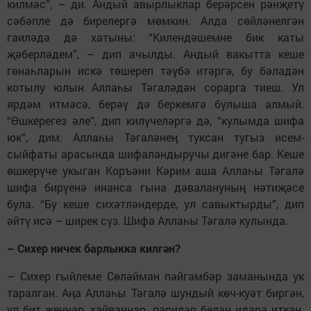
килмәс”, – ди. Андый авырлыклар берәрсен рәнҗетү
сәбәпле дә бирелергә мөмкин. Алда сөйләнелгән
гаиләдә дә хатыны: “Килендәшемне бик каты
җәберләдем”, – дип ачылды. Андый вакытта кеше
гөнаһларын искә төшереп тәүбә итәргә, бу бәладән
котылу юлын Аллаһы Тәгаләдән сорарга тиеш. Ул
ярдәм итмәсә, берәү дә беркемгә булыша алмый.
“Өшкерегез әле”, дип килүчеләргә дә, “кулымда шифа
юк”, дим. Аллаһы Тәгаләнең туксан тугыз исем-
сыйфаты арасында шифаландыручы дигәне бар. Кеше
өшкерүче укыган Коръәни Кәрим аша Аллаһы Тәгалә
шифа бирүенә инанса гына дәвалануның нәтиҗәсе
була. “Бу кеше сихәтләндерде, ул савыктырды”, дип
әйтү исә – ширек сүз. Шифа Аллаһы Тәгалә кулында.
– Сихер ничек барлыкка килгән?
– Сихер гыйлеме Сөләйман пәй­гамбәр заманында ук
таралган. Аңа Аллаһы Тәгалә шундый көч-куәт биргән,
ул бит җеннәр, хайваннар, пәриләр белән идарә иткән.