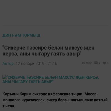
ДИН ҺӘМ ТОРМЫШ
"Сихерче тәэсире белән махсус җен
керсә, аны чыгару гаять авыр"
Автор,
12 ноябрь 2019 - 21:16
4619
0
4
Коръәни Кәрим сихерне кяферлеккә тиңли. Мөсел­
маннарга күрәзәчелек, сихер белән шөгыльләнү катгый
тыела.