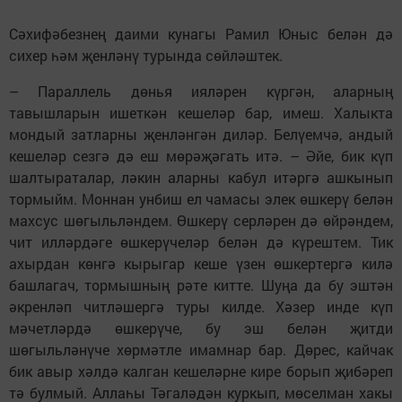
Сәхифәбезнең даими кунагы Рамил Юныс белән дә
сихер һәм җенләнү турында сөйләштек.
– Параллель дөнья ияләрен күргән, аларның
тавышларын ишеткән кешеләр бар, имеш. Халыкта
мондый затларны җенләнгән диләр. Белүемчә, андый
кешеләр сезгә дә еш мөрәҗәгать итә. – Әйе, бик күп
шалтыраталар, ләкин аларны кабул итәргә ашкынып
тормыйм. Моннан унбиш ел чамасы элек өшкерү белән
махсус шөгыльләндем. Өшкерү серләрен дә өйрәндем,
чит илләрдәге өшкерүчеләр белән дә күрештем. Тик
ахырдан көнгә кырыгар кеше үзен өшкертергә килә
башлагач, тормышның рәте китте. Шуңа да бу эштән
әкренләп читләшергә туры килде. Хәзер инде күп
мәчетләрдә өшкерүче, бу эш белән җитди
шөгыльләнүче хөрмәтле имамнар бар. Дөрес, кайчак
бик авыр хәлдә калган кешеләрне кире борып җибәреп
тә булмый. Аллаһы Тәгаләдән куркып, мөселман хакы