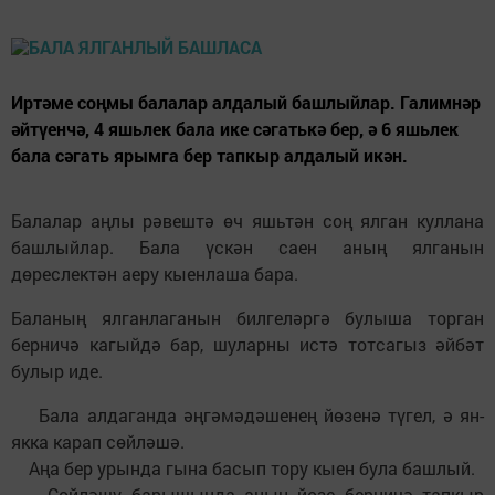
Иртәме соңмы балалар алдалый башлыйлар. Галимнәр
әйтүенчә, 4 яшьлек бала ике сәгатькә бер, ә 6 яшьлек
бала сәгать ярымга бер тапкыр алдалый икән.
Балалар аңлы рәвештә өч яшьтән соң ялган куллана
башлыйлар. Бала үскән саен аның ялганын
дөреслектән аеру кыенлаша бара.
Баланың ялганлаганын билгеләргә булыша торган
берничә кагыйдә бар, шуларны истә тотсагыз әйбәт
булыр иде.
Бала алдаганда әңгәмәдәшенең йөзенә түгел, ә ян-
якка карап сөйләшә.
Аңа бер урында гына басып тору кыен була башлый.
Сөйләшү барышында аның йөзе берничә тапкыр