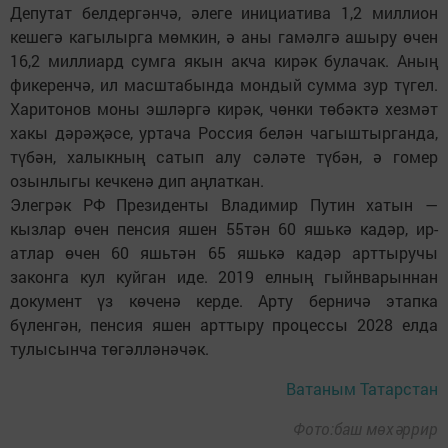
Депутат белдергәнчә, әлеге инициатива 1,2 миллион
кешегә кагылырга мөмкин, ә аны гамәлгә ашыру өчен
16,2 миллиард сумга якын акча кирәк булачак. Аның
фикеренчә, ил масштабында мондый сумма зур түгел.
Харитонов моны эшләргә кирәк, чөнки төбәктә хезмәт
хакы дәрәҗәсе, уртача Россия белән чагыштырганда,
түбән, халыкның сатып алу сәләте түбән, ә гомер
озынлыгы кечкенә дип аңлаткан.
Элегрәк РФ Президенты Владимир Путин хатын —
кызлар өчен пенсия яшен 55тән 60 яшькә кадәр, ир-
атлар өчен 60 яшьтән 65 яшькә кадәр арттыручы
законга кул куйган иде. 2019 елның гыйнварыннан
документ үз көченә керде. Арту берничә этапка
бүленгән, пенсия яшен арттыру процессы 2028 елда
тулысынча төгәлләнәчәк.
Ватаным Татарстан
Фото:баш мөхәррир