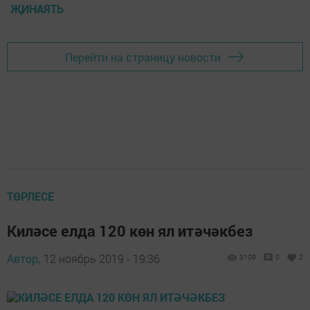
ҖИНАЯТЬ
Перейти на страницу новости
ТӨРЛЕСЕ
Киләсе елда 120 көн ял итәчәкбез
Автор,
12 ноябрь 2019 - 19:36
3109
0
2